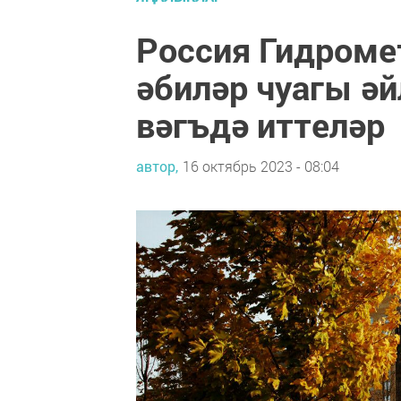
Россия Гидроме
әбиләр чуагы ә
вәгъдә иттеләр
автор,
16 октябрь 2023 - 08:04