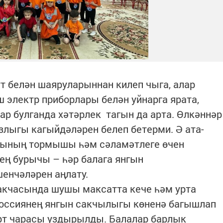
т белән шаяруларыннан килеп чыга, алар
электр приборлары белән уйнарга ярата,
ар булганда хәтәрлек тагын да арта. Өлкәннәр
лыгы кагыйдәләрен белеп бетерми. Ә ата-
рының тормышы һәм сәламәтлеге өчен
ең бурычы – һәр балага янгын
енчәләрен аңлату.
акчасында шушы максатта кече һәм урта
Россиянең янгын сакчылыгы көненә багышлап
орт чарасы уздырылды. Балалар барлык