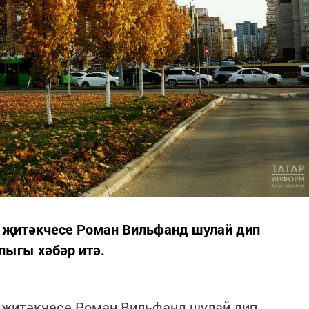
 җитәкчесе Роман Вильфанд шулай дип
лыгы хәбәр итә.
 җитәкчесе Роман Вильфанд шулай дип