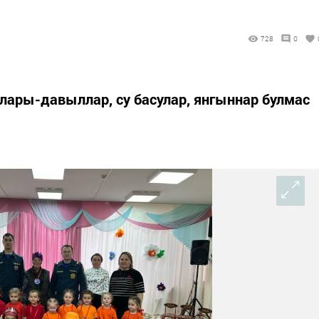
728
0
алары-давыллар, су басулар, янгыннар булмас