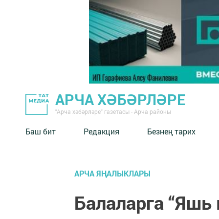
АРЧА ХӘБӘРЛӘРЕ
"Арча хәбәрләре" газетасы - Арча районы
Баш бит
Редакция
Безнең тарих
АРЧА ЯҢАЛЫКЛАРЫ
Балаларга “Яшь