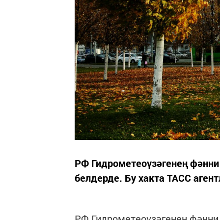
РФ Гидрометеоүзәгенең фәнни
белдерде. Бу хакта ТАСС агент
РФ Гидрометеоүзәгенең фәнни