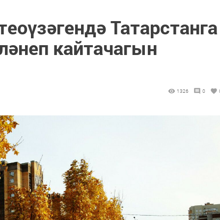
теоүзәгендә Татарстанга
йләнеп кайтачагын
1326
0