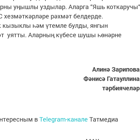
арны уңышлы уздылар. Аларга “Яшь коткаручы
 хезмәткәрләре рәхмәт белдерде.
к кызыклы һәм үтемле булды, янгын
әт уятты. Аларның күбесе шушы һөнәрне
Алинә Зарипова
Фәнисә Гатауллина
тәрбиячелә
интересным в
Telegram-канале
Татмедиа