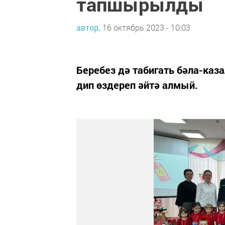
тапшырылды
автор,
16 октябрь 2023 - 10:03
Беребез дә табигать бәла-каз
дип өздереп әйтә алмый.