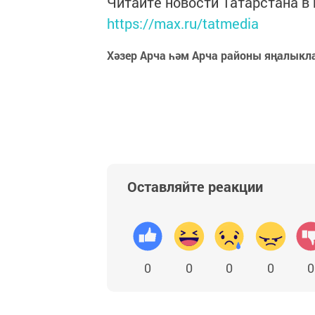
Читайте новости Татарстана 
https://max.ru/tatmedia
Хәзер Арча һәм Арча районы яңалыкл
Оставляйте реакции
0
0
0
0
0