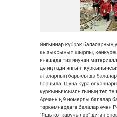
Янгыннар күбрәк балаларның у
кызыксынып шырпы, көнкүреш 
янәшәдә тиз янучан материалл
дә иң гади янгын куркынычсыз
аналарның барысы да балала
борчыла. Шуңа күрә өлкәннәрн
куркынычсызлыгының төп төш
Арчаның 9 номерлы балалар б
төркемнәрдәге балалар өчен 
“Яшь коткаручылар“ дигән сп