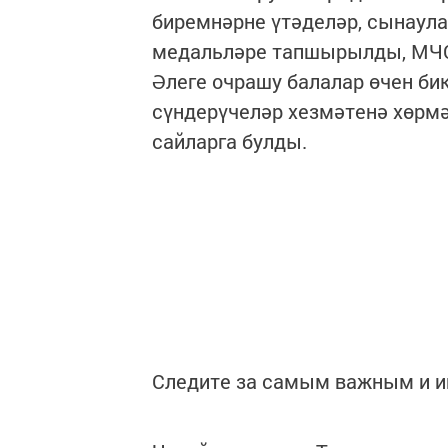
биремнәрне үтәделәр, сынаул
медальләре тапшырылды, МЧС
Әлеге очрашу балалар өчен би
сүндерүчеләр хезмәтенә хөрм
сайларга булды.
Следите за самым важным и 