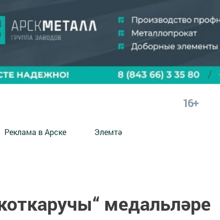
16+
Реклама в Арске
Элемтә
 коткаручы“ медальләре