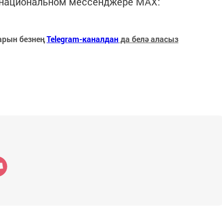
в национальном мессенджере MАХ:
арын безнең
Telegram-каналдан
да белә аласыз