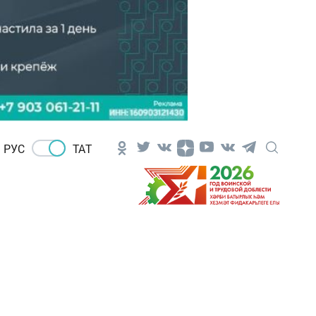
РУС
ТАТ