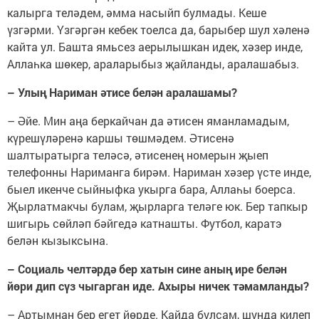
калырга теләдем, әмма насыйп булмады. Кеше
үзгәрми. Үзгәргән кебек тоелса да, барыбер шул хәленә
кайта ул. Башта ямьсез аерылышкан идек, хәзер инде,
Аллаһка шөкер, араларыбыз җайланды, аралашабыз.
– Улың Нариман әтисе белән аралашамы?
– Әйе. Мин аңа беркайчан да әтисен яманламадым,
күрешүләренә каршы төшмәдем. Әтисенә
шалтыратырга теләсә, әтисенең номерын җыеп
телефонны Нариманга бирәм. Нариман хәзер үсте инде,
быел икенче сыйныфка укырга бара, Аллаһы боерса.
Җырлатмакчы булам, җырларга теләге юк. Бер тапкыр
шигырь сөйләп бәйгедә катнашты. Футбол, каратэ
белән кызыксына.
– Социаль челтәрдә бер хатын сине аның ире белән
йөри дип сүз чыгарган иде. Ахыры ничек тәмамланды?
– Артымнан бер егет йөрде. Кайда булсам, шунда килеп