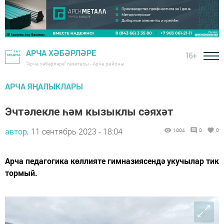
АРЧА ХӘБӘРЛӘРЕ
16+
"Арча хәбәрләре" газетасы - Арча районы
АРЧА ЯҢАЛЫКЛАРЫ
Эчтәлекле һәм кызыклы сәяхәт
автор,
11 сентябрь 2023 - 18:04
1004
0
0
Арча педагогика көллияте гимназиясендә укучылар тик
тормый.