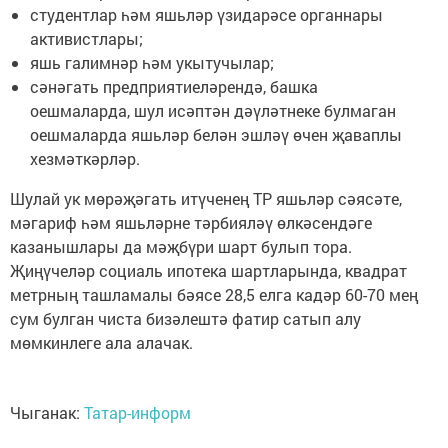
студентлар һәм яшьләр үзидарәсе органнары
активистлары;
яшь галимнәр һәм укытучылар;
сәнәгать предприятиеләрендә, башка
оешмаларда, шул исәптән дәүләтнеке булмаган
оешмаларда яшьләр белән эшләү өчен җаваплы
хезмәткәрләр.
Шулай ук мөрәҗәгать итүченең ТР яшьләр сәясәте,
мәгариф һәм яшьләрне тәрбияләү өлкәсендәге
казанышлары да мәҗбүри шарт булып тора.
Җиңүчеләр социаль ипотека шартларында, квадрат
метрның ташламалы бәясе 28,5 елга кадәр 60-70 мең
сум булган чиста бизәлештә фатир сатып алу
мөмкинлеге ала алачак.
Чыганак:
Татар-информ