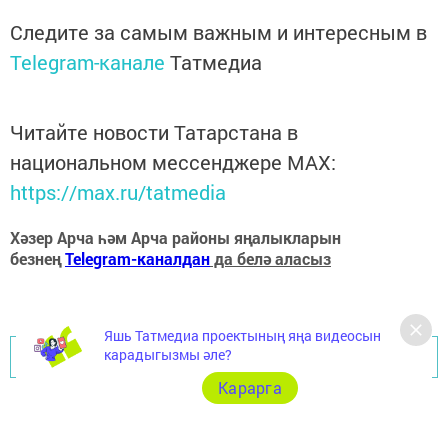
Следите за самым важным и интересным в
Telegram-канале
Татмедиа
Читайте новости Татарстана в
национальном мессенджере MАХ:
https://max.ru/tatmedia
Хәзер Арча һәм Арча районы яңалыкларын
безнең
Telegram-каналдан
да белә аласыз
Яшь Татмедиа проектының яңа видеосын
карадыгызмы әле?
Перейти на страницу новости
Карарга