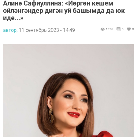
Алинә Сафиуллина: «Йөргән кешем
өйләнгәндер дигән уй башымда да юк
иде...»
автор,
11 сентябрь 2023 - 14:49
1376
0
0