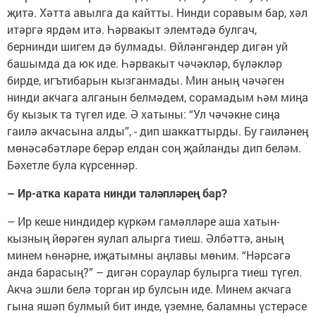
җитә. Хәтта авылга да кайтты. Нинди соравым бар, хәл
итәргә ярдәм итә. Һәрвакыт элемтәдә булгач,
бернинди шигем дә булмады. Өйләнгәндер дигән уй
башымда да юк иде. Һәрвакыт чәчәкләр, бүләкләр
бирде, игътибарын кызганмады. Мин аның чәчәген
нинди акчага алганын белмәдем, сорамадым һәм миңа
бу кызык та түгел иде. Ә хатыны: “Ул чәчәкне сиңа
гаилә акчасына алды”, - дип шаккаттырды. Бу гаиләнең
мөнәсәбәтләре берәр елдан соң җайланды дип беләм.
Бәхетле була күрсеннәр.
– Ир-атка карата нинди таләпләрең бар?
– Ир кеше ниндидер күркәм гамәлләре аша хатын-
кызның йөрәген яулап алырга тиеш. Әлбәттә, аның
минем һөнәрне, иҗатымны аңлавы мөһим. “Нәрсәгә
анда барасың?” – дигән сораулар булырга тиеш түгел.
Акча эшли белә торган ир булсын иде. Минем акчага
гына яшәп булмый бит инде, үземне, баламны үстерәсе