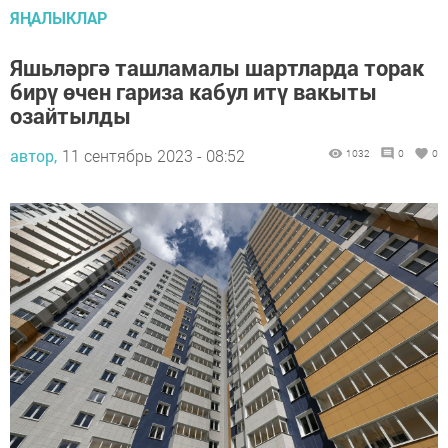
ЯҢАЛЫКЛАР
Яшьләргә ташламалы шартларда торак
бирү өчен гариза кабул итү вакыты
озайтылды
автор,
11 сентябрь 2023 - 08:52
1032
0
0