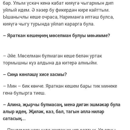
бар. Улым үскәч кенә кабат кияүгә чыгармын дип
уйлый идем. Ә хәзер бу фикердән кире кайттым.
Ышанычлы кеше очраса, Нариманга иптәш булса,
кияүгә чыгу турында уйлап карарга була.
– Яраткан кешеңнең мөселман булуы мөһимме?
– Әйе. Мөселман булмаган кеше белән уртак
тормышны күз алдына да китерә алмыйм.
– Сиңа көнләшү хисе хасмы?
– Мин – бик көнче. Яраткан кешем бары тик минеке
генә булырга тиеш.
– Алинә, җырчы булмасаң, менә дигән эшмәкәр була
алыр идең. Җиләк, каз, бал, тагын әллә ниләр
сатасың...
– Пандемия чорында җиләк җыеп саттык. Ул елны