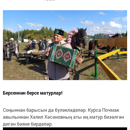
Берсеннән берсе матурлар!
Соңыннан барысын да бүләкләделәр. Курса Почмак
авылыннан Хәлил Хәсәновның аты иң матур бизәлгән
дигән бәяне бирделәр.