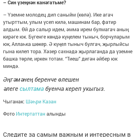
– Син үзеңнән канәгатьме?
– Үземне молодец дип саныйм (көлә). Ике агач
утырттым, улым үсеп килә, машинам бар, фатир
алдым. Өй дә салыр идем, әмма ирем булмагач аның
кирәге юк. Бүгенге көндә күңелем тыныч, борчуларым
юк, Аллаһка шөкер. Ә күңел тыныч булгач, җырлыйсы
гына килеп тора. Хәзер сәхнәдә җырлаганда да үземне
башка төрле, иркен тотам. “Тиеш” дигән әйбер юк
миндә.
Әңгәмәнең беренче өлешен
әлеге
сылтама
буенча кереп укыгыз.
Чыганак:
Шәһри Казан
Фото
Интертаттан
алынды
Следите за самым важным и интересным в