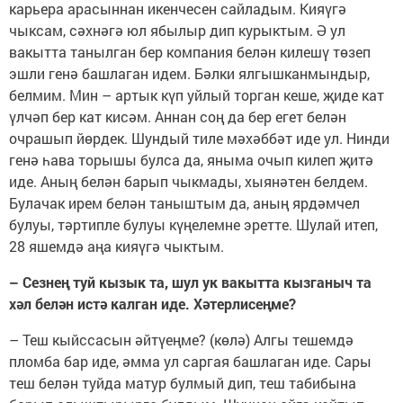
карьера арасыннан икенчесен сайладым. Кияүгә
чыксам, сәхнәгә юл ябылыр дип курыктым. Ә ул
вакытта танылган бер компания белән килешү төзеп
эшли генә башлаган идем. Бәлки ялгышканмындыр,
белмим. Мин – артык күп уйлый торган кеше, җиде кат
үлчәп бер кат кисәм. Аннан соң да бер егет белән
очрашып йөрдек. Шундый тиле мәхәббәт иде ул. Нинди
генә һава торышы булса да, яныма очып килеп җитә
иде. Аның белән барып чыкмады, хыянәтен белдем.
Булачак ирем белән таныштым да, аның ярдәмчел
булуы, тәртипле булуы күңелемне эретте. Шулай итеп,
28 яшемдә аңа кияүгә чыктым.
– Сезнең туй кызык та, шул ук вакытта кызганыч та
хәл белән истә калган иде. Хәтерлисеңме?
– Теш кыйссасын әйтүеңме? (көлә) Алгы тешемдә
пломба бар иде, әмма ул саргая башлаган иде. Сары
теш белән туйда матур булмый дип, теш табибына