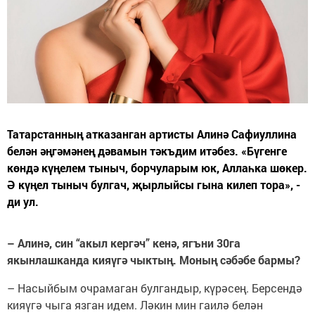
Татарстанның атказанган артисты Алинә Сафиуллина
белән әңгәмәнең дәвамын тәкъдим итәбез. «Бүгенге
көндә күңелем тыныч, борчуларым юк, Аллаһка шөкер.
Ә күңел тыныч булгач, җырлыйсы гына килеп тора», -
ди ул.
– Алинә, син “акыл кергәч” кенә, ягъни 30га
якынлашканда кияүгә чыктың. Моның сәбәбе бармы?
– Насыйбым очрамаган булгандыр, күрәсең. Берсендә
кияүгә чыга язган идем. Ләкин мин гаилә белән