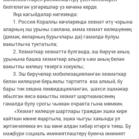
билгеләгән үзгәрешләр үз көченә керде.
Яңа кагыйдәләр нигезендә:
1. Россия Кораллы көчләрендә хезмәт итү чорына
аларның эш урыны саклана, әмма хезмәт килешүенең
(димәк, якларның бурычлары да) гамәлдә булуы
вакытлыча туктатыла;
2. Хезмәткәр хезмәттә булганда, эш бирүче аның
урынына башка хезмәткәр алырга һәм аның белән
вакытлы килешү төзергә хокуклы;
3. Эш бирүчеләр мобилизацияләнгән хезмәткәр
белән килешүне берьяклы тәртиптә өзә алмый, бу
бары тик оешма ликвидацияләнгән, шәхси эшмәкәр
ябылган яисә вакытлы хезмәт шартнамәсенең
гамәлдә булу срогы чыккан очракта гына мөмкин.
«Хезмәт килешүе шартлары граждан эшкә кире
кайткан көнне яңартыла, эшкә чыгуы хакында ул
җитәкчелеккә өч эш көне алдан хәбәр итәргә тиеш. Бу
мәҗбүри социаль иминиятләштерү буенча иминият