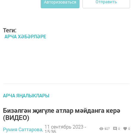
Отправить
Авторизоваться
Теги:
АРЧА ХӘБӘРЛӘРЕ
АРЧА ЯҢАЛЫКЛАРЫ
Бизәлгән җигүле атлар мәйданга керә
(ВИДЕО)
11 сентябрь 2023 -
Румия Саттарова,
927
0
0
15:36