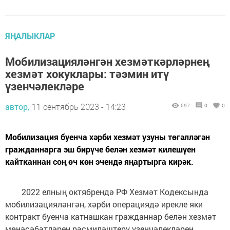
ЯҢАЛЫКЛАР
Мобилизацияләнгән хезмәткәрләрнең
хезмәт хокуклары: тәэмин итү
үзенчәлекләре
автор,
11 сентябрь 2023 - 14:23
597
0
0
Мобилизация буенча хәрби хезмәт узуны төгәлләгән
гражданнарга эш бирүче белән хезмәт килешүен
кайтканнан соң өч көн эчендә яңартырга кирәк.
2022 елның октябрендә РФ Хезмәт Кодексында
мобилизацияләнгән, хәрби операциядә ирекле яки
контракт буенча катнашкан гражданнар белән хезмәт
мөнәсәбәтләрен рәсмиләштерү үзенчәлекләрен