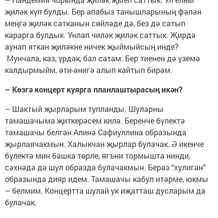
җиләк күп булды. Бер апабыз танышларының фәлән
меңгә җиләк сатканын сөйләде дә, без дә сатып
карарга булдык. Унлап чиләк җиләк саттык. Җирдә
аунап яткан җиләкне ничек җыймыйсың инде?
Мунчала, каз, үрдәк, бал сатам. Бер тиенен дә үземә
калдырмыйм, әти-әнигә алып кайтып бирәм.
– Көзгә концерт куярга планлаштырасың икән?
– Шактый җырларым тупланды. Шуларны
тамашачыма җиткерәсем килә. Беренче бүлектә
тамашачы белгән Алинә Сафиуллина образында
җырлаячакмын. Халыкчан җырлар булачак. Ә икенче
бүлектә мин башка төрле, ягъни тормышта нинди,
сәхнәдә дә шул образда булачакмын. Бераз “хулиган”
образында дияр идем. Тамашачы кабул итәрме, юкмы
– белмим. Концертта шулай ук иҗатташ дусларым да
булачак.