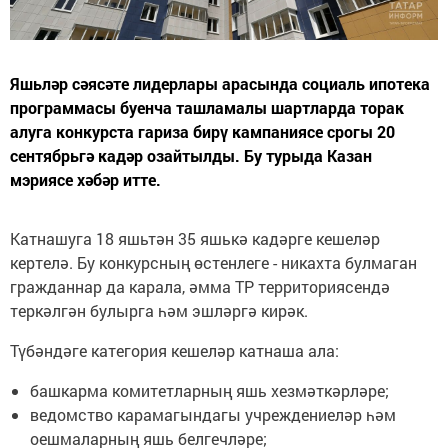
Яшьләр сәясәте лидерлары арасында социаль ипотека
программасы буенча ташламалы шартларда торак
алуга конкурста гариза бирү кампаниясе срогы 20
сентябрьгә кадәр озайтылды. Бу турыда Казан
мэриясе хәбәр итте.
Катнашуга 18 яшьтән 35 яшькә кадәрге кешеләр
кертелә. Бу конкурсның өстенлеге - никахта булмаган
гражданнар да карала, әмма ТР территориясендә
теркәлгән булырга һәм эшләргә кирәк.
Түбәндәге категория кешеләр катнаша ала:
башкарма комитетларның яшь хезмәткәрләре;
ведомство карамагындагы учреждениеләр һәм
оешмаларның яшь белгечләре;