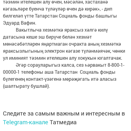
тәэмин ителешен алу өчен, мәсәлән, хастаханә
кәгазьләре буенча түләүләр өчен дә кирәк», - дип
билгеләп үтте Татарстан Социаль фонды башлыгы
Эдуард Вафин.
Вакытлыча хезмәткә яраксыз хәлгә килү
датасына кеше эш бирүче белән хезмәт
мөнәсәбәтләрен яңартмаган очракта аның хезмәткә
яраксызлыгының электрон кәгазе түләнмәячәк, чөнки
ул иминият тәэмин ителешен алу хокукын югалтачак.
Әгәр сорауларыгыз калса, сез һәрвакыт 8-800-1-
00000-1 телефоны аша Татарстан Социаль фонды
бүлегенең контакт-үзәгенә мөрәҗәгать итә аласыз
(шалтырату бушлай).
Следите за самым важным и интересным в
Telegram-канале
Татмедиа