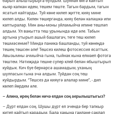
барып алыштырырга булдым. Шуннан өйгә кайтып
кыяр капкан идем, тешем төште. Тагын бардым, тагын
ясатып кайтарды. Туй көне килеп җитте, кияү мине
килеп алды. Килен төшергәндә, кияү белән кәләшкә ипи
каптыралар. Мин аны-моны уйламыйча ипине тешләп
алдым. Ул вакытта теш урынында иде әле. Табын
артына утырып ашый башлагач, теге теш килеп
төшмәсенме? Миндә паника башланды, туй көнеңдә
тешең төшсен әле! Тешсез килеш фотосессия ясаттык.
Авызымны ачмыйча гына, тыйнак кына елмаеп фотога
төштем. Нәтиҗәдә тешне супер клей белән ябыштырып
куйдык. Кич буе бернәрсә ашамадым, уханың
шулпасын гына эчә алдым. Туйдан соң теш
куйдырдым. “Тешсез дә кияүгә алалар мине”, - дип
көлеп йөрдем әле.
– Алинә, ирең белән ничә елдан соң аерылыштыгыз?
– Дүрт елдан соң. Шушы дүрт ел эчендә бер тапкыр
китеп кайтып карадым. Бала хакына гаиләне саклап