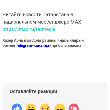
Читайте новости Татарстана в
национальном мессенджере MАХ:
https://max.ru/tatmedia
Хәзер Арча һәм Арча районы яңалыкларын
безнең
Telegram-каналдан
да белә аласыз
Оставляйте реакции