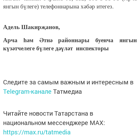
янгын бүлеге) телефоннарына хәбәр итегез.
Адель Шакирҗанов,
Арча һәм Әтнә районнары буенча янгын
күзәтчелеге бүлеге дәүләт инспекторы
Следите за самым важным и интересным в
Telegram-канале
Татмедиа
Читайте новости Татарстана в
национальном мессенджере MАХ:
https://max.ru/tatmedia