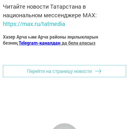
Читайте новости Татарстана в
национальном мессенджере MАХ:
https://max.ru/tatmedia
Хәзер Арча һәм Арча районы яңалыкларын
безнең
Telegram-каналдан
да белә аласыз
Перейти на страницу новости