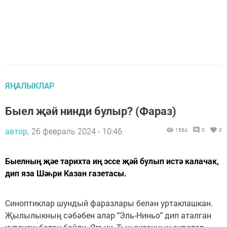
ЯҢАЛЫКЛАР
Быел җәй нинди булыр? (Фараз)
автор,
26 февраль 2024 - 10:46
1564
0
0
Быелның җәе тарихта иң эссе җәй булып истә калачак,
дип яза Шәһри Казан газетасы.
Синоптиклар шундый фаразлары белән уртаклашкан.
Җылылыкның сәбәбен алар "Эль-Ниньо" дип аталган