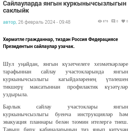
Сайлауларда янгын куркынычсызлыгын
саклыйк
автор,
26 февраль 2024 - 09:48
876
0
0
Хөрмәтле гражданнар, тиздән Россия Федерациясе
Президентын сайлаулар узачак.
Шу
л
уңайдан
, янгын күзәтчелеге хезмәткәрләре
тарафыннан сайлау
участокларында
янгын
куркынычсызлыгы кагыйдә
ләренең
үтә
лешен
тикшерү
максатыннан
профилактик күзәтүләр
уздырыла.
Барлык сайлау участоклары янгын
куркынычсызлыгы буенча инструкцияләр һәм
эвакуация планнары белән тәэмин ителергә тиеш.
Тавыш бирү кабиналарының тиз янып китүчән