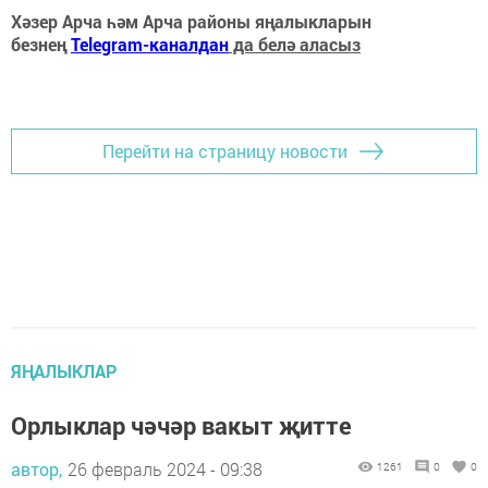
Хәзер Арча һәм Арча районы яңалыкларын
безнең
Telegram-каналдан
да белә аласыз
Перейти на страницу новости
ЯҢАЛЫКЛАР
Орлыклар чәчәр вакыт җитте
автор,
26 февраль 2024 - 09:38
1261
0
0