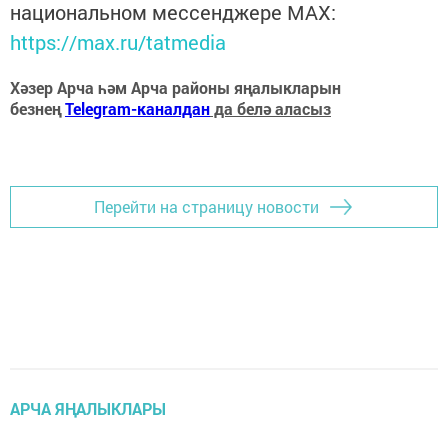
национальном мессенджере MАХ:
https://max.ru/tatmedia
Хәзер Арча һәм Арча районы яңалыкларын
безнең
Telegram-каналдан
да белә аласыз
Перейти на страницу новости
АРЧА ЯҢАЛЫКЛАРЫ