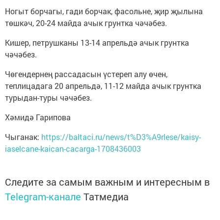
Ногыт борчагы, гади борчак, фасольне, җир җылына
төшкәч, 20-24 майда ачык грунтка чәчәбез.
Кишер, петрушканы 13-14 апрельдә ачык грунтка
чәчәбез.
Чөгендернең рассадасын үстереп алу өчен,
теплицадага 20 апрельдә, 11-12 майда ачык грунтка
турыдан-туры чәчәбез.
Хәмидә Гарипова
Чыганак:
https://baltaci.ru/news/t%D3%A9rlese/kaisy-
iaselcane-kaican-cacarga-1708436003
Следите за самым важным и интересным в
Telegram-канале
Татмедиа