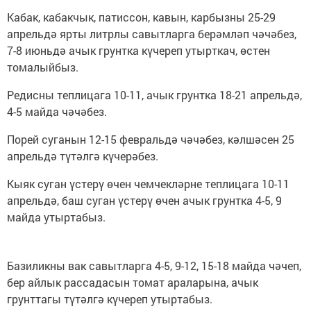
Кабак, кабакчык, патиссон, кавын, карбызны 25-29
апрельдә ярты литрлы савытларга берәмләп чәчәбез,
7-8 июньдә ачык грунтка күчереп утырткач, өстен
томалыйбыз.
Редисны теплицага 10-11, ачык грунтка 18-21 апрельдә,
4-5 майда чәчәбез.
Порей суганын 12-15 февральдә чәчәбез, кәлшәсен 25
апрельдә түтәлгә күчерәбез.
Кыяк суган үстерү өчен чемчекләрне теплицага 10-11
апрельдә, баш суган үстерү өчен ачык грунтка 4-5, 9
майда утыртабыз.
Базиликны вак савытларга 4-5, 9-12, 15-18 майда чәчеп,
бер айлык рассадасын томат араларына, ачык
грунттагы түтәлгә күчереп утыртабыз.