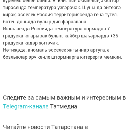
күренеш белән бәйли. Ягъни, Тын океанның экватор
тирәсендә температура үзгәрәчәк. Шуны да әйтергә
кирәк, эсселек Россия территориясендә генә түгел,
бөтен дөньяда булыр дип фаразлана.
Июнь аенда Россиядә температура нормадан 7
градуска югарырак булып, кайбер шәһәрләрдә +35
градуска кадәр җитәчәк.
Нәтиҗәдә, аномаль эсселек янгыннар артуга, ә
бозлыклар эрү көчле штормнарга китерергә мөмкин.
Следите за самым важным и интересным в
Telegram-канале
Татмедиа
Читайте новости Татарстана в