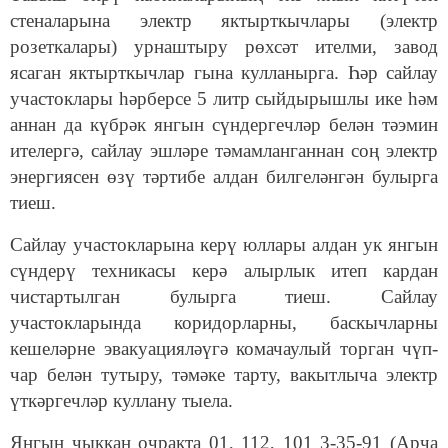
стеналарына электр яктырткычлары (электр
розеткалары) урнаштыру рөхсәт ителми, завод
ясаган яктырткычлар гына кулланырга. Һәр сайлау
участоклары һәрберсе 5 литр сыйдырышлы ике һәм
аннан да күбрәк янгын сүндергечләр белән тәэмин
ителергә, сайлау эшләре тәмамланганнан соң электр
энергиясен өзү тәртибе алдан билгеләнгән булырга
тиеш.
Сайлау участокларына керү юллары алдан ук янгын
сүндерү техникасы керә алырлык итеп кардан
чистартылган булырга тиеш. Сайлау
участокларында коридорларны, баскычларны
кешеләрне эвакуацияләүгә комачаулый торган чүп-
чар белән тутыру, тәмәке тарту, вакытлыча электр
үткәргечләр куллану тыела.
Янгын чыккан очракта 01, 112, 101 3-35-91 (Арча