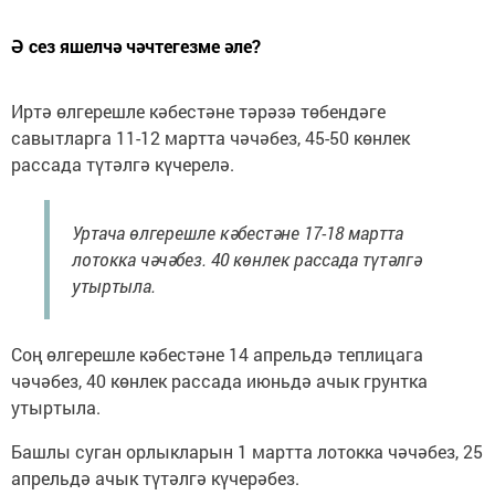
Ә сез яшелчә чәчтегезме әле?
Иртә өлгерешле кәбестәне тәрәзә төбендәге
савытларга 11-12 мартта чәчәбез, 45-50 көнлек
рассада түтәлгә күчерелә.
Уртача өлгерешле кәбестәне 17-18 мартта
лотокка чәчәбез. 40 көнлек рассада түтәлгә
утыртыла.
Соң өлгерешле кәбестәне 14 апрельдә теплицага
чәчәбез, 40 көнлек рассада июньдә ачык грунтка
утыртыла.
Башлы суган орлыкларын 1 мартта лотокка чәчәбез, 25
апрельдә ачык түтәлгә күчерәбез.