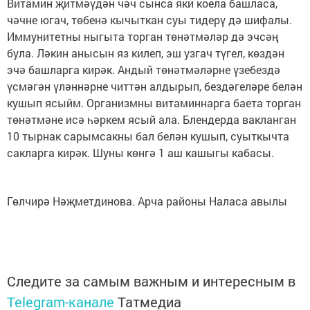
Витамин җитмәүдән чәч сынса яки коела башласа,
чәчне югач, төбенә кычыткан суы тидерү дә шифалы.
Иммунитетны ныгыта торган төнәтмәләр дә эчсәң
була. Ләкин анысын яз килеп, эш узгач түгел, көздән
эчә башларга кирәк. Андый төнәтмәләрне үзебездә
үсмәгән үләннәрне читтән алдырып, бездәгеләре белән
кушып ясыйм. Организмны витаминнарга баета торган
төнәтмәне исә һәркем ясый ала. Блендерда вакланган
10 тырнак сарымсакны бал белән кушып, суыткычта
сакларга кирәк. Шуны көнгә 1 аш кашыгы кабасы.
Гөлчирә Нәҗметдинова. Арча районы Наласа авылы
Следите за самым важным и интересным в
Telegram-канале
Татмедиа