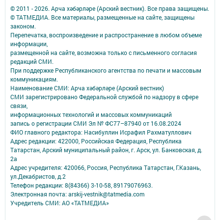
© 2011 - 2026. Арча хәбәрләре (Арский вестник). Все права защищены.
© ТАТМЕДИА. Все материалы, размещенные на сайте, защищены
законом.
Перепечатка, воспроизведение и распространение в любом объеме
информации,
размещенной на сайте, возможна только с письменного согласия
редакций СМИ.
При поддержке Республиканского агентства по печати и массовым
коммуникациям.
Наименование СМИ: Арча хәбәрләре (Арский вестник)
СМИ зарегистрировано Федеральной службой по надзору в сфере
связи,
информационных технологий и массовых коммуникаций
запись о регистрации СМИ Эл № ФС77–87940 от 16.08.2024
ФИО главного редактора: Насибуллин Исрафил Рахматуллович
Адрес редакции: 422000, Российская Федерация, Республика
Татарстан, Арский муниципальный район, г. Арск, ул. Банковская, д.
2а
Адрес учредителя: 420066, Россия, Республика Татарстан, Г.Казань,
ул.Декабристов, д.2
Телефон редакции: 8(84366) 3-10-58, 89179076963.
Электронная почта: arskij-vestnik@tatmedia.com
Учредитель СМИ: АО «ТАТМЕДИА»