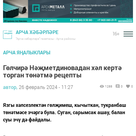
АРЧА ХӘБӘРЛӘРЕ
16+
"Арча хәбәрләре" газетасы - Арча районы
АРЧА ЯҢАЛЫКЛАРЫ
Гөлчирә Нәҗметдиновадан хәл кертә
торган төнәтмә рецепты
автор,
26 февраль 2024 - 11:27
1288
0
0
Язгы хәлсезлектән гөлҗимеш, кычыткан, тукранбаш
төнәтмәсе эчәргә була. Суган, сарымсак ашау, балан
суы эчү дә файдалы.