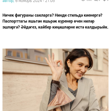
автор,
6 ноябрь 2024 - 21:05
Ничек фигураны сакларга? Нинди стильдә киенергә?
Паспорттагы яшьтән яшьрәк күренер өчен ниләр
эшләргә? Әйдәгез, кайбер киңәшләрне истә калдырыйк.