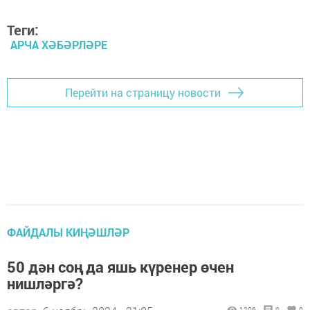
Теги:
АРЧА ХӘБӘРЛӘРЕ
Перейти на страницу новости
ФАЙДАЛЫ КИҢӘШЛӘР
50 дән соң да яшь күренер өчен
нишләргә?
1206
0
0