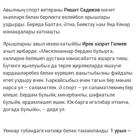
Авылның спорт ветераны
Ришат Садиков
мәчет
әһелләре белән берлектә волейбол ярышлары
уздырды. Биредә Балтач, Әтнә, Биектау һәм Яңа Кенәр
командалары катнашты.
Ярышларны авыл имам-хатыйбы
Ирек хәзрәт Галиев
ачып җибәрде. «Мөселманнар бердәм булырга,
хәлләрне белешеп дустанә мөнәсәбәттә яшәргә тиеш.
Бүгенге җыелуыбыз да төрле җирлекләрдә яшәүче
кардәшләребез белән күрешеп, вакытыбызны файдалы
итеп уздыру өчен. Һәркайсыбыз өчен тагын бер мөһим
нәрсә ул – сәламәтлек. Ә спорт – ул сәламәтлекнең бер
өлеше. Бердәм булыйк, миһербанлы, шәфкатьле
булыйк, ярдәмләшеп яшик. Юк-барга игътибар итмичә,
догада булыйк», – диде ул.
Уеннар түбәндәге нәтиҗә белән тәмамланды:
1 урын –