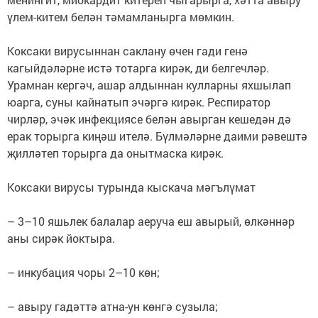
үлем-китем белән тәмамланырга мөмкин.
Коксаки вирусыннан саклану өчен гади генә
кагыйдәләрне истә тотарга кирәк, ди белгечләр.
Урамнан кергәч, ашар алдыннан кулларны яхшылап
юарга, суны кайнатып эчәргә кирәк. Респиратор
чирләр, эчәк инфекциясе белән авырган кешедән дә
ерак торырга киңәш ителә. Бүлмәләрне даими рәвештә
җилләтеп торырга да онытмаска кирәк.
Коксаки вирусы турында кыскача мәгълүмат
– 3–10 яшьлек балалар аеруча еш авырый, өлкәннәр
аны сирәк йоктыра.
– инкубация чоры 2–10 көн;
– авыру гадәттә атна-ун көнгә сузыла;