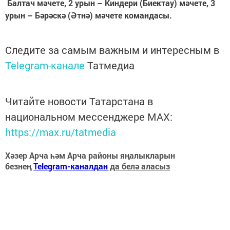
Балтач мәчете, 2 урын – Киндери (Биектау) мәчете, 3
урын – Бәрәскә (Әтнә) мәчете командасы.
Следите за самым важным и интересным в
Telegram-канале
Татмедиа
Читайте новости Татарстана в
национальном мессенджере MАХ:
https://max.ru/tatmedia
Хәзер Арча һәм Арча районы яңалыкларын
безнең
Telegram-каналдан
да белә аласыз