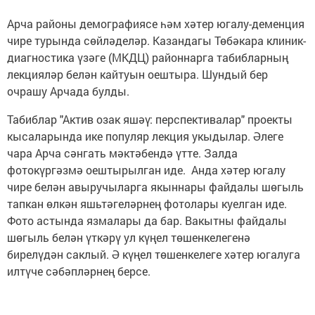
Арча районы демографиясе һәм хәтер югалу-деменция
чире турында сөйләделәр. Казандагы Төбәкара клиник-
диагностика үзәге (МКДЦ) районнарга табибларның
лекцияләр белән кайтуын оештыра. Шундый бер
очрашу Арчада булды.
Табиблар "Актив озак яшәү: перспективалар" проекты
кысаларында ике популяр лекция укыдылар. Әлеге
чара Арча сәнгать мәктәбендә үтте. Залда
фотокүргәзмә оештырылган иде. Анда хәтер югалу
чире белән авыручыларга якыннары файдалы шөгыль
тапкан өлкән яшьтәгеләрнең фотолары куелган иде.
Фото астында язмалары да бар. Вакытны файдалы
шөгыль белән үткәрү ул күңел төшенкелегенә
бирелүдән саклый. Ә күңел төшенкелеге хәтер югалуга
илтүче сәбәпләрнең берсе.