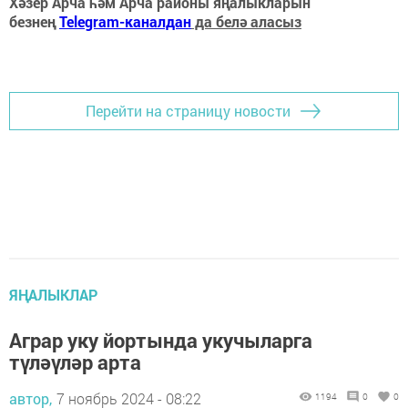
Хәзер Арча һәм Арча районы яңалыкларын
безнең
Telegram-каналдан
да белә аласыз
Перейти на страницу новости
ЯҢАЛЫКЛАР
Аграр уку йортында укучыларга
түләүләр арта
автор,
7 ноябрь 2024 - 08:22
1194
0
0