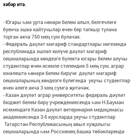
хәбәр итә.
- Югары һәм урта һөнәри белем алып, белгечлеге
буенча эшкә кайтучылар өчен бер тапкыр түләнә
торган акча 750 мең сум булачак.
- Федераль дәүләт мәгариф стандартлары нигезендә
республикада эшләп килүче дәүләт мәгариф
оешмаларында көндезге бүлектә югары белем алучы
студентлар өчен исемле стипендия 5 мең сум, аграр
юнәлештә һөнәри белем бирүче дәүләт мәгариф
оешмаларының көндезге бүлегендә укучы студентлар
өчен әлеге акча 3 мең сумга җитәчәк.
- Казан дәүләт аграр университеты федераль дәүләт
бюджет белем бирү учреждениесендә һәм Н.Бауман
исемендәге Казан дәүләт ветеринария медицинасы
академиясендә 3-5 курсларда укучы студентлар
Татарстан Республикасының авыл хуҗалыгы
оешмаларында һәм Россиянең башка төбәкләрендә