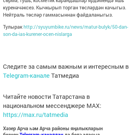
сөрмә, тушь, косметик карандашлар ярдәмендә яшь
күренәчәксез. Кычкырып торган төсләрдән качыгыз.
Нейтраль төсләр гаммасыннан файдаланыгыз.
Тулырак
http://syuyumbike.ru/news/matur-bulyk/50-dan-
son-da-ias-kurener-ocen-nislarga
Следите за самым важным и интересным в
Telegram-канале
Татмедиа
Читайте новости Татарстана в
национальном мессенджере MАХ:
https://max.ru/tatmedia
Хәзер Арча һәм Арча районы яңалыкларын
безнең
Telegram-каналдан
да белә аласыз