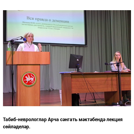
Табиб-неврологлар Арча сәнгать мәктәбендә лекция
сөйләделәр.