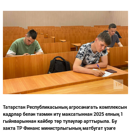
Татарстан Республикасының агросәнәгать комплексын
кадрлар белән тәэмин итү максатыннан 2025 елның 1
гыйнварыннан кайбер төр түләүләр арттырыла. Бу
хакта ТР Финанс министрлыгының матбугат үзәге