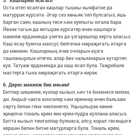
5. Кашларны ясагыз!
Оста итеп ясалган кашлар тышкы кыяфәтне дә
матуррак күрсәтә. Әгәр сез көньяк тип булсагыз, яшь
барган саен, кашның төсе һәм куелыгы югала бара.
Йөзне тагын да яктырак күрсәтер өчен кашларга
макияж ярдәмендә үзегез дә үзгәрешләр кертә аласыз.
Каш ясау буенча махсус белгечкә мөрәҗәгать итәргә
дә мөмкин. Кашларның эчке очларын күзгә
ташланырлык итегез, алар йөз чалымнарын күтәртеп
куя. Татуаж ярдәмендә дә каш ясап була. Тәҗрибәле
мастерга гына мөрәҗәгать итәргә кирәк.
6. Дөрес макияж бик мөһим!
Битләр шешенке, күзләр кызыл, һич тә бизәнәсе килми,
ди. Андый чакта консилер һәм иреннәр өчен бальзам
сөртү белән генә чикләнегез. Уңышлырак көнне
җиңелчә тональ крем яки крем-пудра куллана аласыз.
Биттә кызыл тимгелләр булмаса, алсу, корал төсендәге
кершән белән битне матурларга була. Тональ крем,