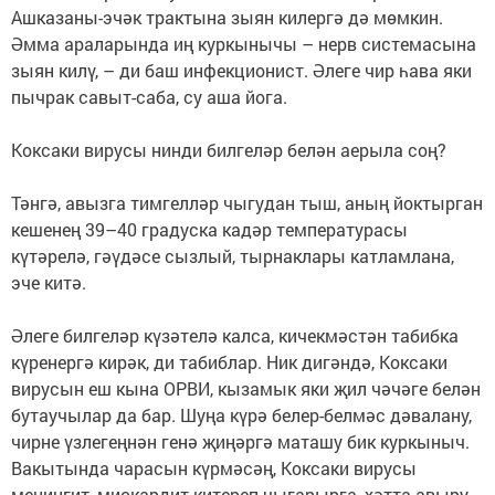
Ашказаны-эчәк трактына зыян килергә дә мөмкин.
Әмма араларында иң куркынычы – нерв системасына
зыян килү, – ди баш инфекционист. Әлеге чир һава яки
пычрак савыт-саба, су аша йога.
Коксаки вирусы нинди билгеләр белән аерыла соң?
Тәнгә, авызга тимгелләр чыгудан тыш, аның йоктырган
кешенең 39–40 градуска кадәр температурасы
күтәрелә, гәүдәсе сызлый, тырнаклары катламлана,
эче китә.
Әлеге билгеләр күзәтелә калса, кичекмәстән табибка
күренергә кирәк, ди табиблар. Ник дигәндә, Коксаки
вирусын еш кына ОРВИ, кызамык яки җил чәчәге белән
бутаучылар да бар. Шуңа күрә белер-белмәс дәвалану,
чирне үзлегеңнән генә җиңәргә маташу бик куркыныч.
Вакытында чарасын күрмәсәң, Коксаки вирусы
менингит, миокардит китереп чыгарырга, хәтта авыру