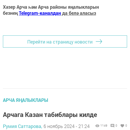
Хәзер Арча һәм Арча районы яңалыкларын
безнең
Telegram-каналдан
да белә аласыз
Перейти на страницу новости
АРЧА ЯҢАЛЫКЛАРЫ
Арчага Казан табиблары килде
Румия Саттарова,
6 ноябрь 2024 - 21:24
1149
0
0