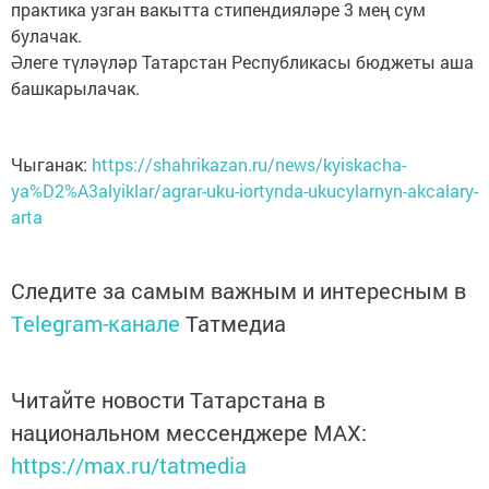
практика узган вакытта стипендияләре 3 мең сум
булачак.
Әлеге түләүләр Татарстан Республикасы бюджеты аша
башкарылачак.
Чыганак:
https://shahrikazan.ru/news/kyiskacha-
ya%D2%A3alyiklar/agrar-uku-iortynda-ukucylarnyn-akcalary-
arta
Следите за самым важным и интересным в
Telegram-канале
Татмедиа
Читайте новости Татарстана в
национальном мессенджере MАХ:
https://max.ru/tatmedia