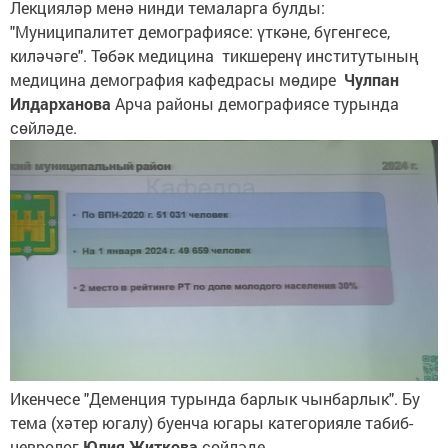
Лекцияләр менә нинди темаларга булды:
"Муниципалитет демографиясе: үткәне, бүгенгесе,
киләчәге". Төбәк медицина тикшеренү институтының
медицина демография кафедрасы мөдире
Чулпан
Илдарханова
Арча районы демографиясе турында
сөйләде.
Икенчесе "Деменция турында барлык чынбарлык". Бу
тема (хәтер югалу) буенча югары категорияле табиб-
невролог
Юлия Житкова
сөйләде.