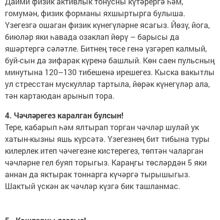
Даими физик активлык тонусны күтәрергә һәм,
гомумән, физик форманы яхшыртырга булыша.
Үзегезгә ошаган физик күнегүләрне ясагыз. Йөзү, йога,
биюләр яки һавада озаклап йөрү – барысы да
яшәртергә сәләтле. Битнең төсе генә үзгәреп калмый,
буй-сын да зифарак күренә башлый. Көн саен пульсның
минутына 120–130 тибешенә ирешегез. Кыска вакытлы
ул стресстан мускуллар тартыла, йөрәк күнегүләр ала,
тән картаюдан арынып тора.
4. Чәчләрегез каралган булсын!
Тере, кабарып һәм ялтырап торган чәчләр шулай ук
хатын-кызны яшь күрсәтә. Үзегезнең бит тибына туры
килерлек итеп чәчегезне кистерегез, төптән чаларган
чәчләрне гел буяп торыгыз. Караңгы төсләрдән 5 яки
аннан да яктырак тоннарга күчәргә тырышыгыз.
Шактый үскән ак чәчләр күзгә бик ташланмас.