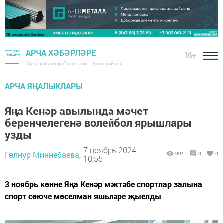
АРЧА ХӘБӘРЛӘРЕ
16+
"Арча хәбәрләре" газетасы - Арча районы
АРЧА ЯҢАЛЫКЛАРЫ
Яңа Кенәр авылында мәчет
беренчелегенә волейбол ярышлары
узды
7 ноябрь 2024 -
Гөлнур Миннебаева,
991
0
0
10:55
3 ноябрь көнне Яңа Кенәр мәктәбе спортлар залына
спорт сөюче мөселман яшьләре җыелды