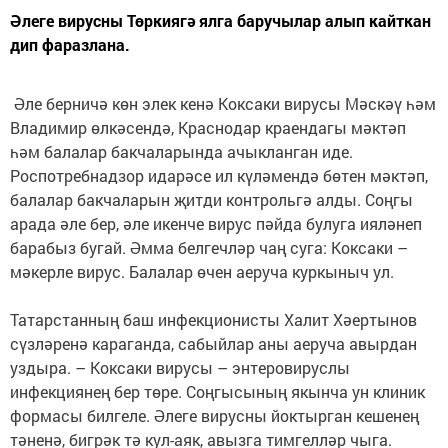
Әлеге вирусны Төркиягә ялга баручылар алып кайткан
дип фаразлана.
Әле берничә көн элек кенә Коксаки вирусы Мәскәү һәм
Владимир өлкәсендә, Краснодар краендагы мәктәп
һәм балалар бакчаларында ачыкланган иде.
Роспотребнадзор идарәсе ил күләмендә бөтен мәктәп,
балалар бакчаларын җитди контрольгә алды. Соңгы
арада әле бер, әле икенче вирус пәйда булуга ияләнеп
барабыз бугай. Әмма белгечләр чаң суга: Коксаки –
мәкерле вирус. Балалар өчен аеруча куркыныч ул.
Татарстанның баш инфекционисты Халит Хәертынов
сүзләренә караганда, сабыйлар аны аеруча авырдан
уздыра. – Коксаки вирусы – энтеровируслы
инфекциянең бер төре. Соңгысының якынча ун клиник
формасы билгеле. Әлеге вирусны йоктырган кешенең
тәненә, бигрәк тә кул-аяк, авызга тимгелләр чыга.