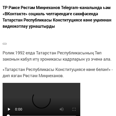
видеокотлау урнаштырды
Ролик 1992 елда Татарстан Республикасының Төп законы
«Татарстан Республикасы Конституциясе көне белән!» - 