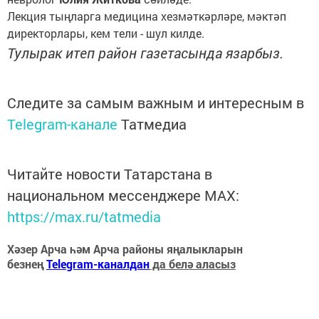
Лекция тыңларга медицина хезмәткәрләре, мәктәп
директорлары, кем тели - шул килде.
Тулырак итеп район газетасында язарбыз.
Следите за самым важным и интересным в
Telegram-канале
Татмедиа
Читайте новости Татарстана в
национальном мессенджере MАХ:
https://max.ru/tatmedia
Хәзер Арча һәм Арча районы яңалыкларын
безнең
Telegram-каналдан
да белә аласыз