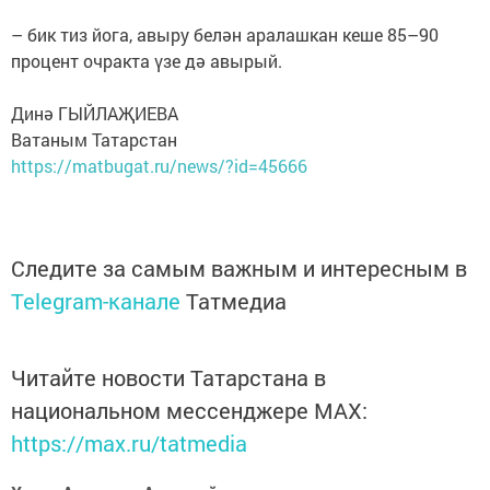
– бик тиз йога, авыру белән аралашкан кеше 85–90
процент очракта үзе дә авырый.
Динә ГЫЙЛАҖИЕВА
Ватаным Татарстан
https://matbugat.ru/news/?id=45666
Следите за самым важным и интересным в
Telegram-канале
Татмедиа
Читайте новости Татарстана в
национальном мессенджере MАХ:
https://max.ru/tatmedia