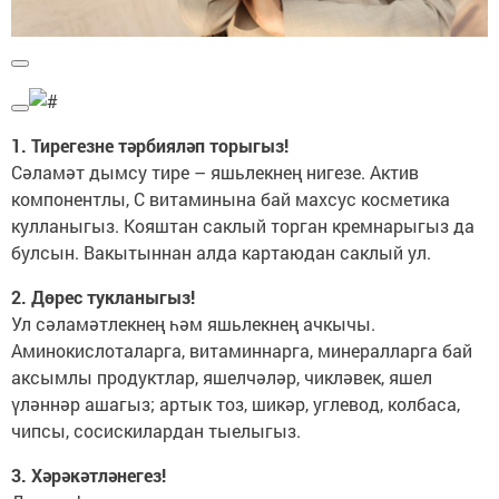
1. Тирегезне тәрбияләп торыгыз!
Сәламәт дымсу тире – яшьлекнең нигезе. Актив
компонентлы, С витаминына бай махсус косметика
кулланыгыз. Кояштан саклый торган кремнарыгыз да
булсын. Вакытыннан алда картаюдан саклый ул.
2. Дөрес тукланыгыз!
Ул сәламәтлекнең һәм яшьлекнең ачкычы.
Аминокислоталарга, витаминнарга, минералларга бай
аксымлы продуктлар, яшелчәләр, чикләвек, яшел
үләннәр ашагыз; артык тоз, шикәр, углевод, колбаса,
чипсы, сосискилардан тыелыгыз.
3. Хәрәкәтләнегез!