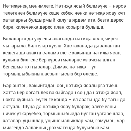
Нәтиҗәнең мөһимлеге. Нәтиҗә ясый белмәүче – нәрсә
теләгәнен белмәүче кеше кебек, чөнки нәтиҗә ясау күп
хаталарны булдырмый калуга ярдәм итә, безгә дәрес
бирә, киләчәккә дөрес план корырга булыша.
Балаларга да уку елы азагында нәтиҗә ясап, чирек
чыгарыла, билгеләр куела. Хастаханәдә дәваланган
кешегә дә азакта сәламәтлеге хакында нәтиҗә ясап,
кулына билгеле бер күрсәтмәләрне үз эченә алган
белешмә тоттыралар. Димәк, нәтиҗә – ул
тормышыбызның аерылгысыз бер өлеше.
Һәр эштән, вакыйгадан соң нәтиҗә ясалырга тиеш.
Хәтта бер сәгатьлек вакыйгадан соң да нәтиҗә ясап,
нокта куябыз. Бүгенге көндә – ел азагында бу тагы да
актуаль. Шуңа да нәтиҗә ясау буларак, әлеге елны
ничек үткәрүебез, тормышыбызда булган үзгәрешләр,
хаталар, уңышлар, уңышсызлыклар һәм, гомумән, һәр
мизгелдә Аллаһның рәхмәтендә булуыбыз һәм