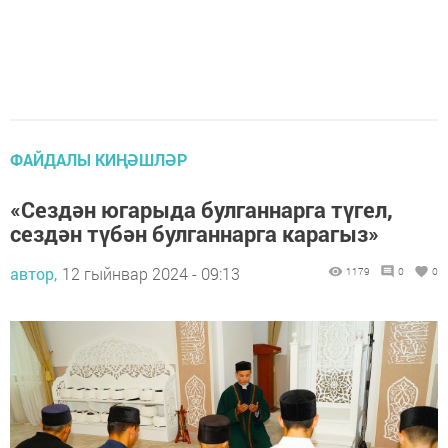
ФАЙДАЛЫ КИҢӘШЛӘР
«Сездән югарыда булганнарга түгел,
сездән түбән булганнарга карагыз»
автор,
12 гыйнвар 2024 - 09:13
1179
0
0