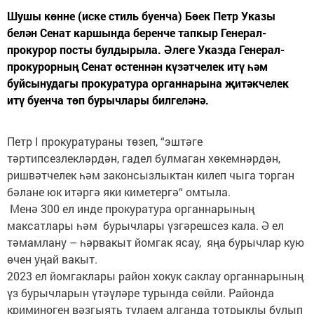
Шушы көнне (иске стиль буенча) Бөек Петр Указы
белән Сенат каршында беренче тапкыр Генерал-
прокурор посты булдырыла. Әлеге Указда Генерал-
прокурорның Сенат өстеннән күзәтчелек итү һәм
буйсынудагы прокуратура органнарына җитәкчелек
итү буенча төп бурычлары билгеләнә.
Петр I прокуратураны төзеп, “эштәге
тәртипсезлекләрдән, гадел булмаган хөкемнәрдән,
ришвәтчелек һәм законсызлыктан килеп чыга торган
бәлане юк итәргә яки киметергә“ омтыла.
Менә 300 ел инде прокуратура органнарының
максатлары һәм бурычлары үзгәрешсез кала. Ә ел
тәмамлану – һәрвакыт йомгак ясау, яңа бурычлар кую
өчен уңай вакыт.
2023 ел йомгаклары район хокук саклау органнарының
үз бурычларын үтәүләре турында сөйли. Районда
криминоген вәзгыять тулаем алганда тотрыклы булып