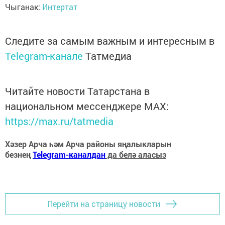
Чыганак:
Интертат
Следите за самым важным и интересным в
Telegram-канале
Татмедиа
Читайте новости Татарстана в
национальном мессенджере MАХ:
https://max.ru/tatmedia
Хәзер Арча һәм Арча районы яңалыкларын
безнең
Telegram-каналдан
да белә аласыз
Перейти на страницу новости