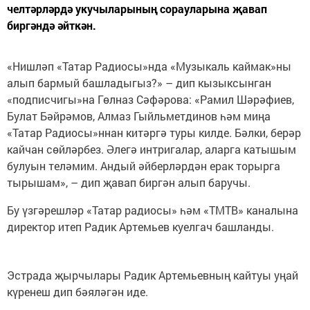
челтәрләрдә укучыларының сорауларына җавап
биргәндә әйткән.
«Нишләп «Татар Радиосы»нда «Музыкаль каймак»ны
алып бармый башладыгыз?» – дип кызыксынган
«подписчигы»на Гөлназ Сәфәрова: «Рамил Шәрәфиев,
Булат Бәйрәмов, Алмаз Гыйльметдинов һәм миңа
«Татар Радиосы»ннан китәргә туры килде. Бәлки, берәр
кайчан сөйләрбез. Әлегә интригалар, аларга катышым
булуын теләмим. Андый әйберләрдән ерак торырга
тырышам», – дип җавап биргән алып баручы.
Бу үзгәрешләр «Татар радиосы» һәм «ТМТВ» каналына
директор итеп Радик Артемьев куелгач башланды.
Эстрада җырчылары Радик Артемьевның кайтуы уңай
күренеш дип бәяләгән иде.