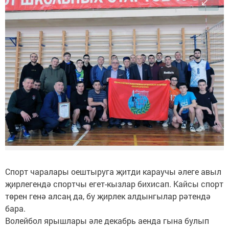
Спорт чаралары оештыруга җитди караучы әлеге авыл
җирлегендә спортчы егет-кызлар бихисап. Кайсы спорт
төрен генә алсаң да, бу җирлек алдынгылар рәтендә
бара.
Волейбол ярышлары әле декабрь аенда гына булып