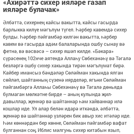
«Ахирәттә сихер ияләре газап
ияләре булачак»
Әлбәттә, сихернең кайсы вакытта, кайсы гасырда
барлыкка килүе мәгълүм түгел. Һәрбер кавемдә сихер
булды. Һәрбер пәйгамбәр килгән вакытта, һәрбер
кавем вә гасырда адәм балаларында ошбу сынау вә
фетнә, вә вәсвәсә – сихер яшәп килде. «Бәкара»
сүрәсенең 102нче аятендә Аллаһу Сөбехәнәһү вә Тәгалә
безләргә ошбу сихер хакында тирән мәгълүмат бирә.
Кайбер имансыз бәндәләр Сөләйман хакында ялган
сөйләп, шайтанның сүзенә иярделәр, ягъни Сөләйман
пәйгамбәргә Аллаһы Сөбехәнәһү вә Тәгалә дөньяда
булмаган мөлкәтне бирде – аның кулында җил-
давыллар, җеннәр вә шайтаннар һәм хайваннар илә
кошлар иде. Ул алар белән идарә иткәндә, әлбәттә,
җеннәр вә шайтаннар үзләрен бик авыр хис итәләр иде.
Һәм көннәрдән бер көнне, Сөләйман пәйгамбәр вафат
булганнан соң, Иблис мәлгунь сихер китабын язып,