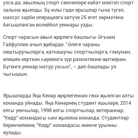
узса да, авылның спорт сөючеләре кабат мәктәп спорт
залына җыелды. Бу юлы гади ярышлар гына түгел,
махсус хәрби операциягә китүче 25 егет хөрмәтенә
багышланган волейбол уеннары узды.
Спорт чарасын авыл җирлеге башлыгы Әгъзәм
Гайфуллин ачып җибәрде. “Әлеге чараны
оештыручыларга, катнашучы спортчыларга, гомумән,
өлешен керткән һәркемгә зур рәхмәтемне җиткерәм.
Бүгенге уеннар матур узсын”, – дип башлады ул
чыгышын.
Ярышларда Яңа Кенәр җирлегеннән генә җыелган алты
команда уйнады: Яңа Кенәрнең студент яшьләре, 2014
елгы уенчылар, 1998 елгы спортчылар, ветераннар,
“Кедр” командасы һәм җыелма команда. Студентлар
беренчелекне, “Кедр” командасы икенче урынны
яулады.