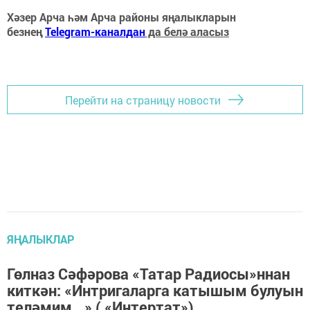
Хәзер Арча һәм Арча районы яңалыкларын
безнең
Telegram-каналдан
да белә аласыз
Перейти на страницу новости
ЯҢАЛЫКЛАР
Гөлназ Сәфәрова «Татар Радиосы»ннан
киткән: «Интригаларга катышым булуын
теләмим...» ( «Интертат»)