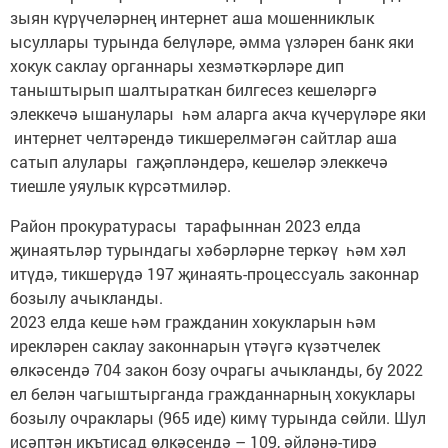
зыян күрүчеләрнең интернет аша мошенниклык
ысуллары турында белүләре, әмма үзләрен банк яки
хокук саклау органнары хезмәткәрләре дип
таныштырып шалтыраткан билгесез кешеләргә
элеккечә ышанулары һәм аларга акча күчерүләре яки
интернет челтәрендә тикшерелмәгән сайтлар аша
сатып алулары гаҗәпләндерә, кешеләр элеккечә
тиешле уяулык күрсәтмиләр.
Район прокуратурасы тарафыннан 2023 елда
җинаятьләр турындагы хәбәрләрне теркәү һәм хәл
итүдә, тикшерүдә 197 җинаять-процессуаль законнар
бозылу ачыкланды.
2023 елда кеше һәм гражданин хокукларын һәм
ирекләрен саклау законнарын үтәүгә күзәтчелек
өлкәсендә 704 закон бозу очрагы ачыкланды, бу 2022
ел белән чагыштырганда гражданнарның хокуклары
бозылу очраклары (965 иде) кимү турында сөйли. Шул
исәптән икътисад өлкәсендә – 109, әйләнә-тирә