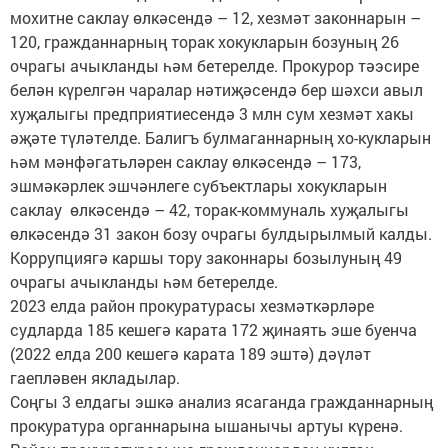
мохитне саклау өлкәсендә – 12, хезмәт законнарын –
120, гражданнарның торак хокукларын бозуның 26
очрагы ачыкланды һәм бетерелде. Прокурор тәэсире
белән күрелгән чаралар нәтиҗәсендә бер шәхси авыл
хуҗалыгы предприятиесендә 3 млн сум хезмәт хакы
әҗәте түләтелде. Балигъ булмаганнарның хо-кукларын
һәм мәнфәгатьләрен саклау өлкәсендә – 173,
эшмәкәрлек эшчәнлеге субъектлары хокукларын
саклау өлкәсендә – 42, торак-коммуналь хуҗалыгы
өлкәсендә 31 закон бозу очрагы булдырылмый калды.
Коррупциягә каршы тору законнары бозылуның 49
очрагы ачыкланды һәм бетерелде.
2023 елда район прокуратурасы хезмәткәрләре
судларда 185 кешегә карата 172 җинаять эше буенча
(2022 елда 200 кешегә карата 189 эштә) дәүләт
гаепләвен якладылар.
Соңгы 3 елдагы эшкә анализ ясаганда гражданнарның
прокуратура органнарына ышанычы артуы күренә.