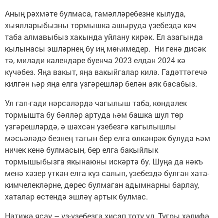
Аның рәхмәте булмаса, гамәлләребезне кылуда,
хыялларыбызны тормышка ашыруда үзебездә көч
таба алмавыбыз хакында уйлану кирәк. Ел азагында
кылынасы эшләрнең бу иң мөһимедер. Ни генә дисәк
тә, милади календаре буенча 2023 елдан 2024 кә
күчәбез. Яңа вакыт, яңа вакыйгалар килә. Гадәттәгечә
килгән һәр яңа елга үзгәрешләр белән аяк басабыз.
Ул гап-гади нәрсәләрдә чагылыш таба, көндәлек
тормышта бу бәяләр артуда һәм башка шул төр
үзгәрешләрдә, ә шәхсән үзебезгә кагылышлы
мәсьәләдә безнең тагын бер елга өлкәнрәк булуда һәм
ничек кенә булмасын, бер елга бакыйлык
тормышыбызга якынаюны искәртә бу. Шуңа да нәкъ
менә хәзер үткән елга күз салып, үзебездә булган хата-
кимчелекләрне, дөрес булмаган адымнарны барлау,
хаталар өстендә эшләү артык булмас.
Нәтиҗә ясау – үз-үзебезгә хисап тоту ул. Тугры хәлифә