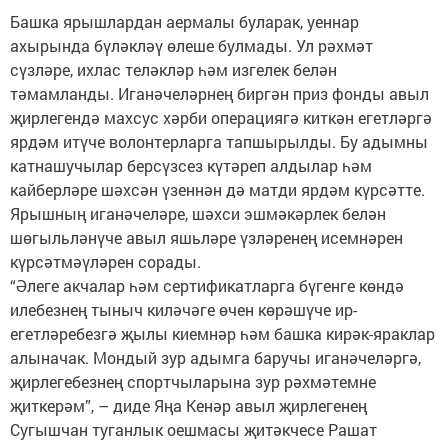
Башка ярышлардан аермалы буларак, уеннар
ахырында бүләкләү өлеше булмады. Ул рәхмәт
сүзләре, ихлас теләкләр һәм изгелек белән
тәмамланды. Иганәчеләрнең биргән приз фонды авыл
җирлегендә махсус хәрби операциягә киткән егетләргә
ярдәм итүче волонтерларга тапшырылды. Бу адымны
катнашучылар берсүзсез күтәреп алдылар һәм
кайберләре шәхсән үзеннән дә матди ярдәм күрсәтте.
Ярышның иганәчеләре, шәхси эшмәкәрлек белән
шөгыльләнүче авыл яшьләре үзләренең исемнәрен
күрсәтмәүләрен сорады.
“Әлеге акчалар һәм сертификатларга бүгенге көндә
илебезнең тыныч киләчәге өчен көрәшүче ир-
егетләребезгә җылы киемнәр һәм башка кирәк-яраклар
алыначак. Мондый зур адымга баручы иганәчеләргә,
җирлегебезнең спортчыларына зур рәхмәтемне
җиткерәм”, – диде Яңа Кенәр авыл җирлегенең
Сугышчан туганлык оешмасы җитәкчесе Рашат