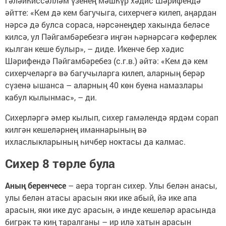
гәләйһиссәлләм үзенең мәшһүр хәдис Шәрифендә
әйтте: «Кем дә кем багучыга, сихерчегә килеп, аңардан
нәрсә дә булса сораса, нәрсәнеңдер хакында беләсе
килсә, ул Пәйгамбәребезгә иңгән һәрнәрсәгә көферлек
кылган кеше булыр», – диде. Икенче бер хәдис
Шәрифендә Пәйгамбәребез (с.г.в.) әйтә: «Кем дә кем
сихерчеләргә вә багучыларга килеп, аларның берәр
сүзенә ышанса – аларның 40 көн буена намазлары
кабул кылынмас», – ди.
Сихерләргә әмер кылып, сихер гамәлендә ярдәм сорап
килгән кешеләрнең иманнарының вә
ихласлыкларының һичбер ноктасы да калмас.
Сихер 8 төрле була
Аның беренчесе
– аера торган сихер. Улы белән анасы,
улы белән атасы арасын яки ике абый, йә ике апа
арасын, яки ике дус арасын, ә инде кешеләр арасында
бигрәк тә киң таралганы – ир илә хатын арасын