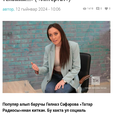
автор,
12 гыйнвар 2024 - 10:06
1418
0
0
Популяр алып баручы Гөлназ Сәфәрова «Татар
Радиосы»ннан киткән. Бу хакта ул социаль