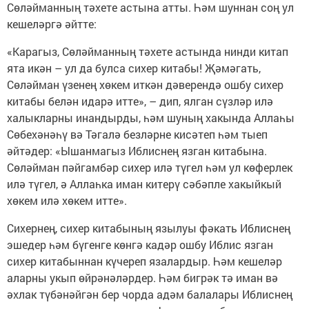
Сөләйманның тәхете астына атты. Һәм шуннан соң ул
кешеләргә әйтте:
«Карагыз, Сөләйманның тәхете астында нинди китап
ята икән – ул да булса сихер китабы! Җәмәгать,
Сөләйман үзенең хөкем иткән дәверендә ошбу сихер
китабы белән идарә итте», – дип, ялган сүзләр илә
халыкларны инандырды, һәм шуның хакында Аллаһы
Сөбехәнәһү вә Тәгалә безләрне кисәтеп һәм тыеп
әйтәдер: «Ышанмагыз Иблиснең язган китабына.
Сөләйман пәйгамбәр сихер илә түгел һәм ул көферлек
илә түгел, ә Аллаһка иман китерү сәбәпле хакыйкый
хөкем илә хөкем итте».
Сихернең, сихер китабының язылуы фәкать Иблиснең
эшедер һәм бүгенге көнгә кадәр ошбу Иблис язган
сихер китабыннан күчереп язалардыр. Һәм кешеләр
аларны укып өйрәнәләрдер. Һәм бигрәк тә иман вә
әхлак түбәнәйгән бер чорда адәм балалары Иблиснең