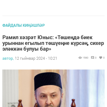
ФАЙДАЛЫ КИҢӘШЛӘР
Рамил хәзрәт Юныс: «Төшеңдә биек
урыннан егылып төшүеңне күрсәң, сихер
эләккән булуы бар»
автор,
12 гыйнвар 2024 - 10:21
1580
0
0