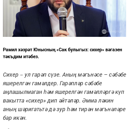
Рамил хәзрәт Юнысның «Сак булыгыз: сихер» вәгазен
тәкъдим итәбез.
Сихер
ул гарәп сүзе. Аның мәгънәсе – сәбәбе
–
яшерелгән гамәлдер. Гарәпләр сәбәбе
аңлашылмаган һәм яшерелгән гамәлләргә күп
вакытта «сихер» дип әйтәләр. Әмма ләкин
аның шәригатьтә дә зур һәм тирән мәгънәләре
бар икән.