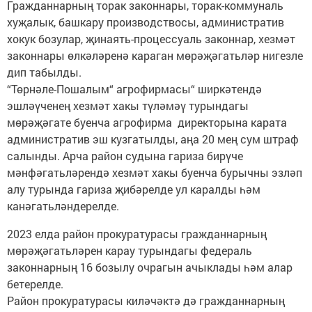
Гражданнарның торак законнары, торак-коммуналь
хуҗалык, башкару производствосы, административ
хокук бозулар, җинаять-процессуаль законнар, хезмәт
законнары өлкәләренә караган мөрәҗәгатьләр нигезле
дип табылды.
“Төрнәле-Пошалым“ агрофирмасы“ ширкәтендә
эшләүченең хезмәт хакы түләмәү турындагы
мөрәҗәгате буенча агрофирма директорына карата
административ эш кузгатылды, аңа 20 мең сум штраф
салынды. Арча район судына гариза бирүче
мәнфәгатьләрендә хезмәт хакы буенча бурычны эзләп
алу турында гариза җибәрелде ул каралды һәм
канәгатьләндерелде.
2023 елда район прокуратурасы гражданнарның
мөрәҗәгатьләрен карау турындагы федераль
законнарның 16 бозылу очрагын ачыклады һәм алар
бетерелде.
Район прокуратурасы киләчәктә дә гражданнарның