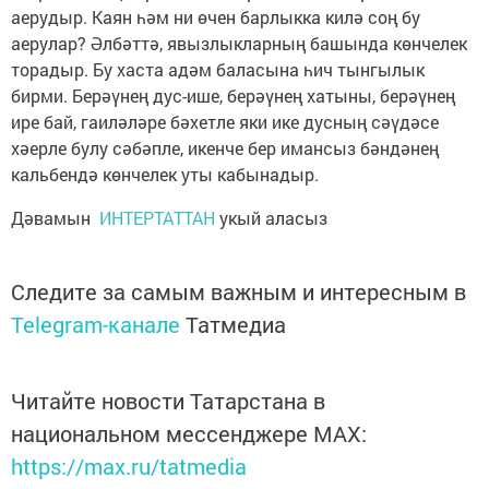
аерудыр. Каян һәм ни өчен барлыкка килә соң бу
аерулар? Әлбәттә, явызлыкларның башында көнчелек
торадыр. Бу хаста адәм баласына һич тынгылык
бирми. Берәүнең дус-ише, берәүнең хатыны, берәүнең
ире бай, гаиләләре бәхетле яки ике дусның сәүдәсе
хәерле булу сәбәпле, икенче бер имансыз бәндәнең
кальбендә көнчелек уты кабынадыр.
Дәвамын
ИНТЕРТАТТАН
укый аласыз
Следите за самым важным и интересным в
Telegram-канале
Татмедиа
Читайте новости Татарстана в
национальном мессенджере MАХ:
https://max.ru/tatmedia