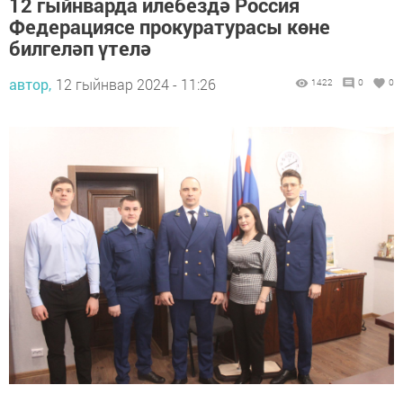
12 гыйнварда илебездә Россия
Федерациясе прокуратурасы көне
билгеләп үтелә
автор,
12 гыйнвар 2024 - 11:26
1422
0
0