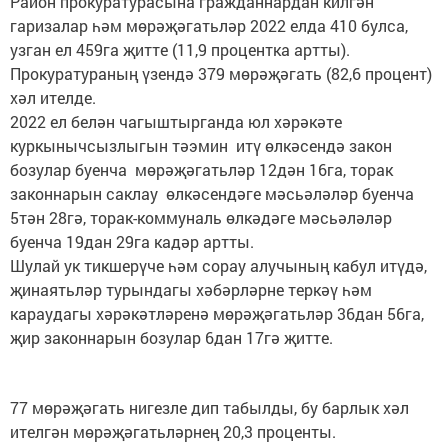
Район прокуратурасына гражданнардан килгән
гаризалар һәм мөрәҗәгатьләр 2022 елда 410 булса,
узган ел 459га җитте (11,9 процентка артты).
Прокуратураның үзендә 379 мөрәҗәгать (82,6 процент)
хәл ителде.
2022 ел белән чагыштырганда юл хәрәкәте
куркынычсызлыгын тәэмин итү өлкәсендә закон
бозулар буенча мөрәҗәгатьләр 12дән 16га, торак
законнарын саклау өлкәсендәге мәсьәләләр буенча
5тән 28гә, торак-коммуналь өлкәдәге мәсьәләләр
буенча 19дан 29га кадәр артты.
Шулай ук тикшерүче һәм сорау алучының кабул итүдә,
җинаятьләр турындагы хәбәрләрне теркәү һәм
караудагы хәрәкәтләренә мөрәҗәгатьләр 36дан 56га,
җир законнарын бозулар 6дан 17гә җитте.
77 мөрәҗәгать нигезле дип табылды, бу барлык хәл
ителгән мөрәҗәгатьләрнең 20,3 проценты.