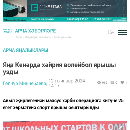
АРЧА ХӘБӘРЛӘРЕ
16+
"Арча хәбәрләре" газетасы - Арча районы
АРЧА ЯҢАЛЫКЛАРЫ
Яңа Кенәрдә хәйрия волейбол ярышы
узды
12 гыйнвар 2024 -
Гөлнур Миннебаева,
966
0
1
14:17
Авыл җирлегеннән махсус хәрби операциягә китүче 25
егет хөрмәтенә спорт ярышы оештырылды