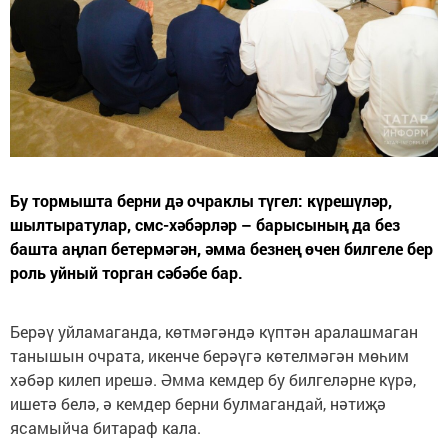
Бу тормышта берни дә очраклы түгел: күрешүләр,
шылтыратулар, смс-хәбәрләр – барысының да без
башта аңлап бетермәгән, әмма безнең өчен билгеле бер
роль уйный торган сәбәбе бар.
Берәү уйламаганда, көтмәгәндә күптән аралашмаган
танышын очрата, икенче берәүгә көтелмәгән мөһим
хәбәр килеп ирешә. Әмма кемдер бу билгеләрне күрә,
ишетә белә, ә кемдер берни булмагандай, нәтиҗә
ясамыйча битараф кала.