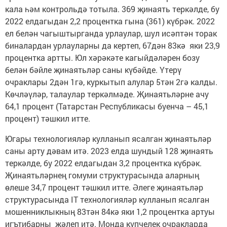
кала һәм контрольдә тотыла. 369 җинаять теркәлде, бу
2022 елдагыдан 2,2 процентка гына (361) күбрәк. 2022
ел белән чагыштырганда урлаулар, шул исәптән торак
биналардан урлауларны да кертеп, 67дән 83кә яки 23,9
процентка артты. Юл хәрәкәте кагыйдәләрен бозу
белән бәйле җинаятьләр саны күбәйде. Үтерү
очраклары 2дән 1гә, куркытып алулар 5тән 2гә калды.
Көчләүләр, талаулар теркәлмәде. Җинаятьләрне ачу
64,1 процент (Татарстан Республикасы буенча – 45,1
процент) тәшкил итте.
Югары технологияләр кулланып ясалган җинаятьләр
саны арту дәвам итә. 2023 елда шундый 128 җинаять
теркәлде, бу 2022 елдагыдан 3,2 процентка күбрәк.
Җинаятьләрнең гомуми структурасында аларның
өлеше 34,7 процент тәшкил итте. Әлеге җинаятьләр
структурасында IT технологияләр кулланып ясалган
мошенниклыкның 83тән 84кә яки 1,2 процентка артуы
игътибарны җәлеп итә. Монда күпчелек очракларда