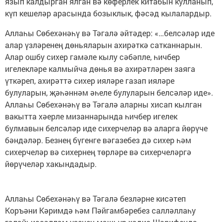
язып калдырган ялган вә көферлек китабын кулланып,
күп кешеләр арасында бозыклык, фәсәд кылалардыр.
Аллаһы Сөбехәнәһү вә Тәгалә әйтәдер: «…белсәләр иде
алар үзләренең дөньяларын ахирәткә сатканнарын.
Алар ошбу сихер гамәле кылу сәбәпле, һичбер
игелекләре калмыйча дөнья вә ахирәтләрен заяга
үткәреп, ахирәттә сихер ияләре газап ияләре
булуларын, җәһәннәм әһеле булуларын белсәләр иде».
Аллаһы Сөбехәнәһү вә Тәгалә аларны хисап кылган
вакытта хәерле мизаннарында һичбер игелек
булмавын белсәләр иде сихерчеләр вә аларга йөрүче
бәндәләр. Безнең бүгенге вәгазебез дә сихер һәм
сихерчеләр вә сихернең төрләре вә сихерчеләргә
йөрүчеләр хакындадыр.
Аллаһы Сөбехәнәһү вә Тәгалә безләрне кисәтеп
Коръәни Кәримдә һәм Пәйгамбәребез салләллаһу