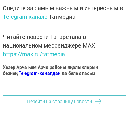
Следите за самым важным и интересным в
Telegram-канале
Татмедиа
Читайте новости Татарстана в
национальном мессенджере MАХ:
https://max.ru/tatmedia
Хәзер Арча һәм Арча районы яңалыкларын
безнең
Telegram-каналдан
да белә аласыз
Перейти на страницу новости