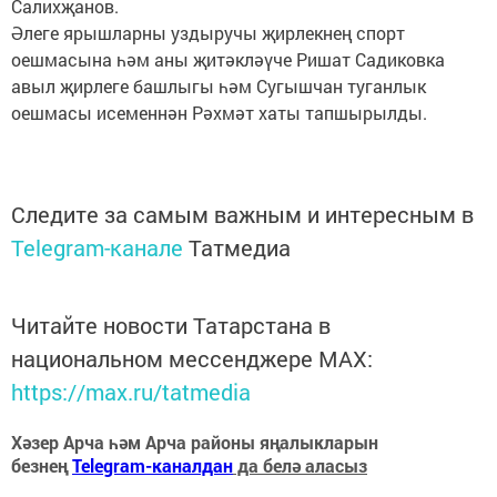
Салихҗанов.
Әлеге ярышларны уздыручы җирлекнең спорт
оешмасына һәм аны җитәкләүче Ришат Садиковка
авыл җирлеге башлыгы һәм Сугышчан туганлык
оешмасы исеменнән Рәхмәт хаты тапшырылды.
Следите за самым важным и интересным в
Telegram-канале
Татмедиа
Читайте новости Татарстана в
национальном мессенджере MАХ:
https://max.ru/tatmedia
Хәзер Арча һәм Арча районы яңалыкларын
безнең
Telegram-каналдан
да белә аласыз