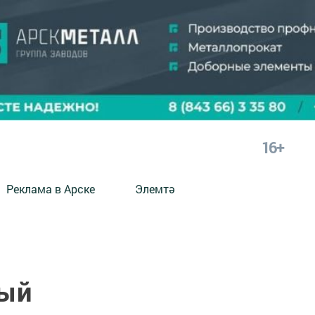
16+
Реклама в Арске
Элемтә
ый