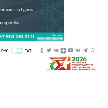
РУС
ТАТ