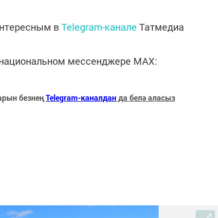
интересным в
Telegram-канале
Татмедиа
в национальном мессенджере MАХ:
арын безнең
Telegram-каналдан
да белә аласыз