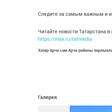
Следите за самым важным и 
Читайте новости Татарстана 
https://max.ru/tatmedia
Хәзер Арча һәм Арча районы яңалыкл
Галерея