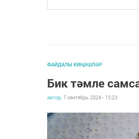
ФАЙДАЛЫ КИҢӘШЛӘР
Бик тәмле самс
автор,
7 сентябрь 2024 - 15:23