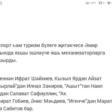
05
1077
0
спорт һәм туризм бүлеге җитәкчесе Әмир
җыюда яхшы эшләүче яшь механизаторларга
пшырды.
теннән Ифрат Шәйхиев, Кызыл Ярдан Айзат
ырлай”дан Илназ Закиров, “Ашыт”тан Наил
”дан Салават Сафиуллин, “Ак
рат Гобәев, Әнис Мәһдиев, “Игенче”дән Мара
з Сабитов бар.