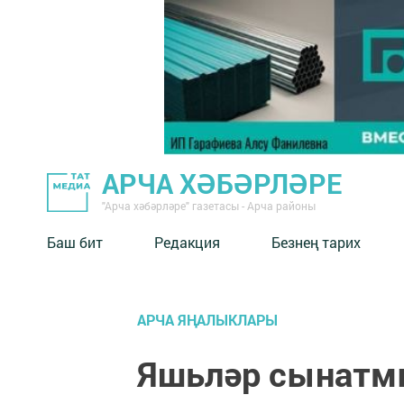
АРЧА ХӘБӘРЛӘРЕ
"Арча хәбәрләре" газетасы - Арча районы
Баш бит
Редакция
Безнең тарих
АРЧА ЯҢАЛЫКЛАРЫ
Яшьләр сынатм