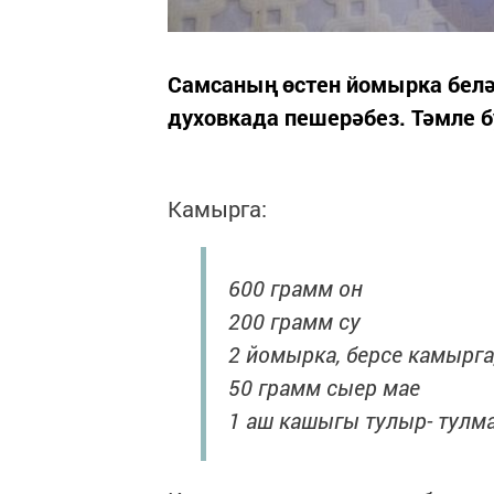
Самсаның өстен йомырка белә
духовкада пешерәбез. Тәмле б
Камырга:
600 грамм он
200 грамм су
2 йомырка, берсе камырга
50 грамм сыер мае
1 аш кашыгы тулыр- тулма