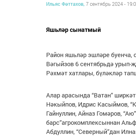
Ильяс Фәттахов,
7 сентябрь 2024 - 19:
Яшьләр сынатмый
Район яшьләр эшләре буенча, 
Вәгыйзов 6 сентябрьдә урып-
Рәхмәт хатлары, бүләкләр та
Алар арасында “Ватан” ширкә
Нәкыйпов, Идрис Касыймов, “К
Гайнуллин, Айназ Гомәров, “Аю
барс”агрокомплексыннан Альфи
Абдуллин, “Северный”дан Илна