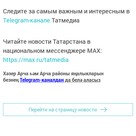
Следите за самым важным и интересным в
Telegram-канале
Татмедиа
Читайте новости Татарстана в
национальном мессенджере MАХ:
https://max.ru/tatmedia
Хәзер Арча һәм Арча районы яңалыкларын
безнең
Telegram-каналдан
да белә аласыз
Перейти на страницу новости