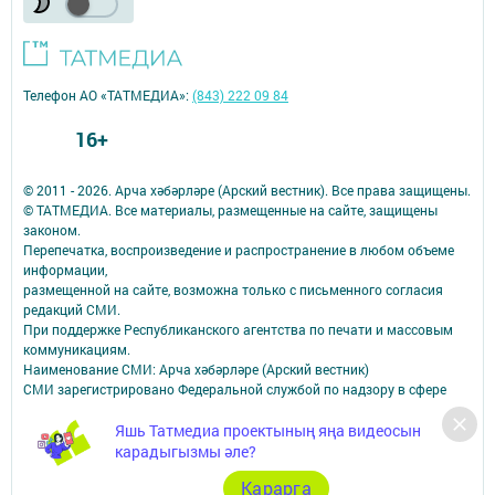
Телефон АО «ТАТМЕДИА»:
(843) 222 09 84
16+
© 2011 - 2026. Арча хәбәрләре (Арский вестник). Все права защищены.
© ТАТМЕДИА. Все материалы, размещенные на сайте, защищены
законом.
Перепечатка, воспроизведение и распространение в любом объеме
информации,
размещенной на сайте, возможна только с письменного согласия
редакций СМИ.
При поддержке Республиканского агентства по печати и массовым
коммуникациям.
Наименование СМИ: Арча хәбәрләре (Арский вестник)
СМИ зарегистрировано Федеральной службой по надзору в сфере
связи,
информационных технологий и массовых коммуникаций
Яшь Татмедиа проектының яңа видеосын
запись о регистрации СМИ Эл № ФС77–87940 от 16.08.2024
карадыгызмы әле?
ФИО главного редактора: Насибуллин Исрафил Рахматуллович
Карарга
Адрес редакции: 422000, Российская Федерация, Республика