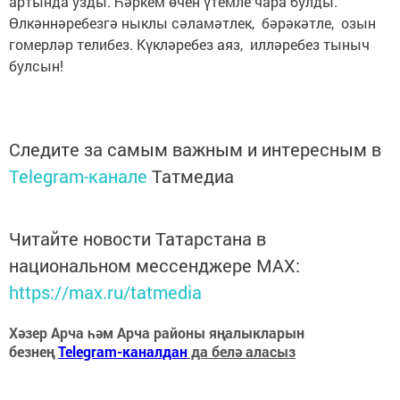
артында узды. Һәркем өчен үтемле чара булды.
Өлкәннәребезгә ныклы сәламәтлек, бәрәкәтле, озын
гомерләр телибез. Күкләребез аяз, илләребез тыныч
булсын!
Следите за самым важным и интересным в
Telegram-канале
Татмедиа
Читайте новости Татарстана в
национальном мессенджере MАХ:
https://max.ru/tatmedia
Хәзер Арча һәм Арча районы яңалыкларын
безнең
Telegram-каналдан
да белә аласыз