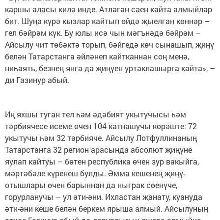
каршы аласы килә инде. Атлаган саен кайта алмыйлар
бит. Шуңа күрә кызлар кайтып өйдә җыелган көннәр –
гел бәйрәм күк. Бу юлы исә чын мәгънәдә бәйрәм –
Айсылу чит төбәктә торып, бәйгедә көч сынашып, җиңү
белән Татарстанга әйләнеп кайтканнан соң менә,
ниһаять, безнең янга да җиңүен уртаклашырга кайта», –
ди Газинур абый.
Иң яхшы туган тел һәм әдәбият укытучысы һәм
тәрбиячесе исеме өчен 104 катнашучы көрәште: 72
укытучы һәм 32 тәрбияче. Айсылу Лотфуллинаның
Татарстанга 32 регион арасында абсолют җиңүне
яулап кайтуы – бөтен республика өчен зур вакыйга,
мәртәбәле күренеш булды. Әмма кешенең җиңү-
отышлары өчен барыннан да ныграк сөенүче,
горурланучы – ул әти-әни. Ихластан җанату, куануда
әти-әни кеше белән беркем ярыша алмый. Айсылуның