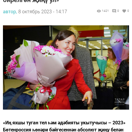
автор,
8 октябрь 2023 - 14:17
1421
0
0
«Иң яхшы туган тел һәм әдәбияты укытучысы – 2023»
Бөтенроссия һөнәри бәйгесеннән абсолют җиңү белән