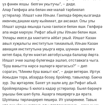
үз фәнен яхшы белгән укытучы”, – диде.
Алар Гөлфирә апа белән ике малай тәрбияләп
үстерәләр. Илшат һәм Илһам. Гаиләдә берең кызганда
икенчең дәшми калу кыйммәт, ди аксакал. Олы улы
Илшат шунда якында гына гаиләсе белән яши. Гөлфирә
апа инде мәрхүм. Рифат абый улы Илһам белән яши.
Уллары икесе дә мәктәптә әйбәт укый. Илшат Казан
авыл хуҗалыгы институтын тәмамлый, Илһам Казан
авиация институтына укырга керә, шуннан армиягә
китеп бара, бүген мәктәп автобусында балалар йөртә.
Илшат эчке эшләр бүлегендә эшләп, отставкага чыга.
“Буш вакытта нәрсә эшләргә яратасыз?” – дип
сорагач, “Минем буш вакыт юк”, – диде ветеран. Иртүк
йокыдан тора, абзарда бозау, бройлер, тавыклар. Бакча
зур. Эш җитәрлек. Бәхет ул эшли алу, ди Рифат абый.
Бройлерларны 5 килога кадәр үстерәләр. Быел бәрәңге
уңышы бик шәп була. Ашарга пешерергә дә ярата.
Шулпаны төрләндереп пешерә. Ит үзләренеке. Тавык