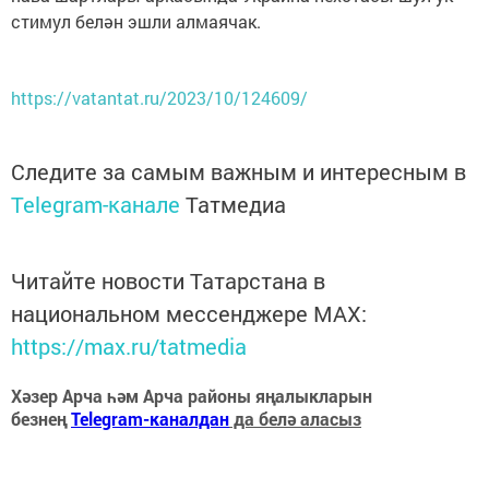
стимул белән эшли алмаячак.
https://vatantat.ru/2023/10/124609/
Следите за самым важным и интересным в
Telegram-канале
Татмедиа
Читайте новости Татарстана в
национальном мессенджере MАХ:
https://max.ru/tatmedia
Хәзер Арча һәм Арча районы яңалыкларын
безнең
Telegram-каналдан
да белә аласыз