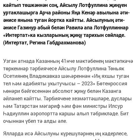
кайтып төшкәннән соң, Айсылу Лотфуллина җиңүен
уртаклашырга Арча районы Яңа Кенәр авылына әти-
әнисе янына туган йортка кайтты. Айсылуның әти-
әнисе Газинур абый белән Равилә апа Лотфуллиннар
«Интертат»ка кызларының җиңү тарихын сөйләде.
(Интертат, Регина Габдрахманова)
Узган атнада Казанның 41нче мәктәбенең мәктәпкәчә
төркемнәр тәрбиячесе Айсылу Лотфуллина Төньяк
Осетиянең Владикавказ шәһәреннән «Иң яхшы туган
тел һәм әдәбияты укытучысы – 2023» Бөтенроссия
һөнәри бәйгесеннән абсолют җиңү белән Казанга
әйләнеп кайтты. Тәрбиячене хезмәттәшләре, дуслары
һәм Татарстан мәгариф һәм фән министры Илсур
Һадиуллин аэропортта каршы алып тәбрикләде. Бит
очыннан үбеп тә алды әле.
Ялларда исә Айсылуны күрешүләрнең иң кадерлесе,