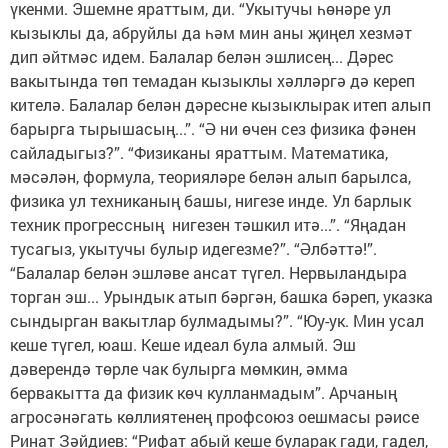
үкенми. Эшемне яраттым, ди. “Укытучы һөнәре ул
кызыклы да, абруйлы да һәм мин аны җиңел хезмәт
дип әйтмәс идем. Балалар белән эшлисең... Дәрес
вакытында төп темадан кызыклы хәлләргә дә кереп
кителә. Балалар белән дәресне кызыклырак итеп алып
барырга тырышасың...”. “Ә ни өчен сез физика фәнен
сайладыгыз?”. “Физиканы яраттым. Математика,
мәсәлән, формула, теорияләре белән алып барылса,
физика ул техниканың башы, нигезе инде. Ул барлык
техник прогрессның нигезен тәшкил итә...”. “Яңадан
тусагыз, укытучы булыр идегезме?”. “Әлбәттә!”.
“Балалар белән эшләве ансат түгел. Нервыландыра
торган эш... Урындык атып бәргән, башка бәреп, указка
сындырган вакытлар булмадымы?”. “Юу-ук. Мин усал
кеше түгел, юаш. Кеше идеал була алмый. Эш
дәверендә төрле чак булырга мөмкин, әмма
бервакытта да физик көч кулланмадым”. Арчаның
агросәнәгать көллиятенең профсоюз оешмасы рәисе
Ринат Зәйдиев: “Рифат абый кеше буларак гади, гадел,