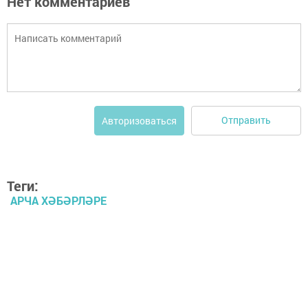
Нет комментариев
Отправить
Авторизоваться
Теги:
АРЧА ХӘБӘРЛӘРЕ