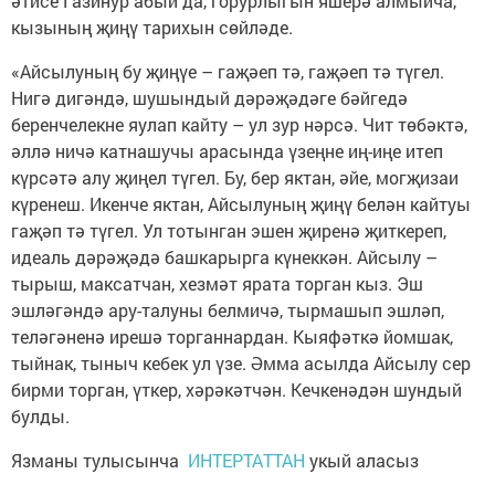
әтисе Газинур абый да, горурлыгын яшерә алмыйча,
кызының җиңү тарихын сөйләде.
«Айсылуның бу җиңүе – гаҗәеп тә, гаҗәеп тә түгел.
Нигә дигәндә, шушындый дәрәҗәдәге бәйгедә
беренчелекне яулап кайту – ул зур нәрсә. Чит төбәктә,
әллә ничә катнашучы арасында үзеңне иң-иңе итеп
күрсәтә алу җиңел түгел. Бу, бер яктан, әйе, могҗизаи
күренеш. Икенче яктан, Айсылуның җиңү белән кайтуы
гаҗәп тә түгел. Ул тотынган эшен җиренә җиткереп,
идеаль дәрәҗәдә башкарырга күнеккән. Айсылу –
тырыш, максатчан, хезмәт ярата торган кыз. Эш
эшләгәндә ару-талуны белмичә, тырмашып эшләп,
теләгәненә ирешә торганнардан. Кыяфәткә йомшак,
тыйнак, тыныч кебек ул үзе. Әмма асылда Айсылу сер
бирми торган, үткер, хәрәкәтчән. Кечкенәдән шундый
булды.
Язманы тулысынча
ИНТЕРТАТТАН
укый аласыз