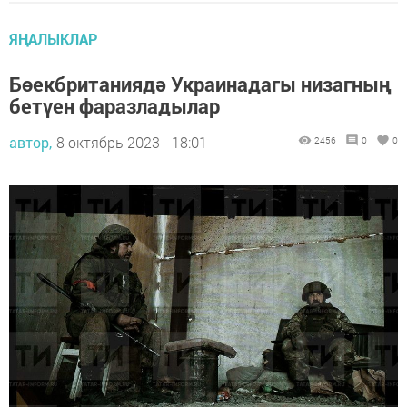
ЯҢАЛЫКЛАР
Бөекбританиядә Украинадагы низагның
бетүен фаразладылар
автор,
8 октябрь 2023 - 18:01
2456
0
0