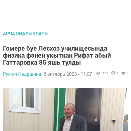
АРЧА ЯҢАЛЫКЛАРЫ
Гомере буе Лесхоз училищесында
физика фәнен укыткан Рифат абый
Гаттаровка 85 яшь тулды
Румия Надршина,
8 октябрь 2023 - 11:07
1861
0
1