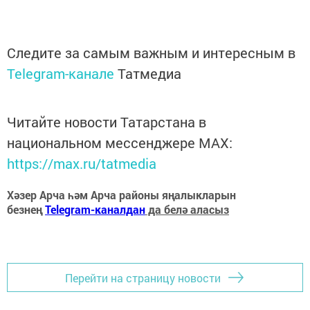
Следите за самым важным и интересным в
Telegram-канале
Татмедиа
Читайте новости Татарстана в
национальном мессенджере MАХ:
https://max.ru/tatmedia
Хәзер Арча һәм Арча районы яңалыкларын
безнең
Telegram-каналдан
да белә аласыз
Перейти на страницу новости