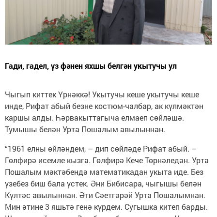
Гади, гадел, үз фәнен яхшы белгән укытучы ул
Чыгып киттек Үрнәккә! Укытучы кеше укытучы кеше
инде, Рифат абый безне костюм-чалбар, ак күлмәктән
каршы алды. Һәрвакыттагыча елмаеп сөйләшә.
Тумышы белән Урта Пошалым авылыннан.
“1961 елны өйләндем, – дип сөйләде Рифат абый. –
Гөлфирә исемле кызга. Гөлфирә Кече Төрнәледән. Урта
Пошалым мәктәбендә математикадан укыта иде. Без
үзебез биш бала үстек. Әни Бибисара, чыгышы белән
Күлтәс авылыннан. Әти Сәетгәрәй Урта Пошалымнан.
Мин әтине 3 яшьтә генә күрдем. Сугышка китеп барды.