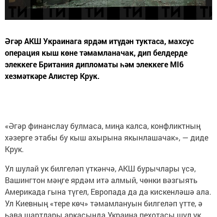
Әгәр АКШ Украинага ярдәм итүдән туктаса, махсус
операция кыш көне тәмамланачак, дип белдерде
элеккеге Британия дипломаты һәм элеккеге MI6
хезмәткәре Алистер Крук.
«Әгәр финанслау булмаса, миңа калса, конфликтның
хәзерге этабы бу кыш ахырына якынлашачак», — диде
Крук.
Ул шулай ук билгеләп үткәнчә, АКШ бурычлары үсә,
Вашингтон мәңге ярдәм итә алмый, чөнки вәзгыять
Америкада гына түгел, Европада да да кискенләшә ала.
Ул Киевның «тере көч» тәмамлануын билгеләп үтте, ә
һава шартлары аркасында Украина пехотасы шул ук