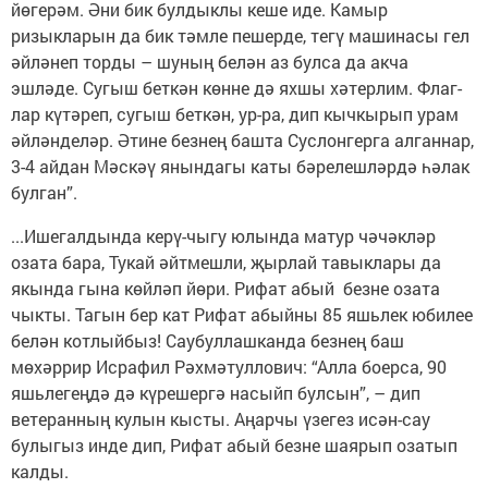
йөгерәм. Әни бик булдыклы кеше иде. Камыр
ризыкларын да бик тәмле пешерде, тегү машинасы гел
әйләнеп торды – шуның белән аз булса да акча
эшләде. Сугыш беткән көнне дә яхшы хәтерлим. Флаг-
лар күтәреп, сугыш беткән, ур-ра, дип кычкырып урам
әйләнделәр. Әтине безнең башта Суслонгерга алганнар,
3-4 айдан Мәскәү янындагы каты бәрелешләрдә һәлак
булган”.
...Ишегалдында керү-чыгу юлында матур чәчәкләр
озата бара, Тукай әйтмешли, җырлай тавыклары да
якында гына көйләп йөри. Рифат абый безне озата
чыкты. Тагын бер кат Рифат абыйны 85 яшьлек юбилее
белән котлыйбыз! Саубуллашканда безнең баш
мөхәррир Исрафил Рәхмәтуллович: “Алла боерса, 90
яшьлегеңдә дә күрешергә насыйп булсын”, – дип
ветеранның кулын кысты. Аңарчы үзегез исән-сау
булыгыз инде дип, Рифат абый безне шаярып озатып
калды.