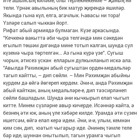
ите ашыйсың киләме, олы терлекнекенме – җаның ни
тели. Үрнәк авылының бик матур җирендә яшиләр.
Якында гына күл, елга, агачлык. Һавасы ни тора!
Үзләре салып чыккан йорт.
Рифат абый армиядә булмаган. Күзе аркасында.
“Кечкенә вакытта әби чыра телгәндә мин сәкедән
егылып төшәм дигәндә мине тотып калган, шунда сул
күземә чыра төртелгән... Аз гына күрә үзе”. Сугыш
чорын, әтисез үскән елларын дулкынланып искә ала.
“Авылда Рәхимҗан абый сугыштан орден-медальләр
тагып кайтты, – дип сөйли. – Мин Рәхимҗан абыйны
күрдем дә өйгә йөгереп кердем. Әни-и, анда Рәхимҗан
абый кайткан, аның медальләре-е, дип тәэсирләнеп
сөйли башладым. Шунда әни кычкырып елап чыгып
китте. Минем сүзләрне авыр кичерде. Исәннәр кайта, ә
безнең әти юк, аның үле хәбәре килде. Урамда әти сүзен
ишетсәм, өйгә елап керә идем. Әни, и-и, улым, кемнән
ким син, дип, юатып чыгарыр иде. Әнинең тәмле теле
бар иде, шуннан онытылып, тагын урамга чыгып