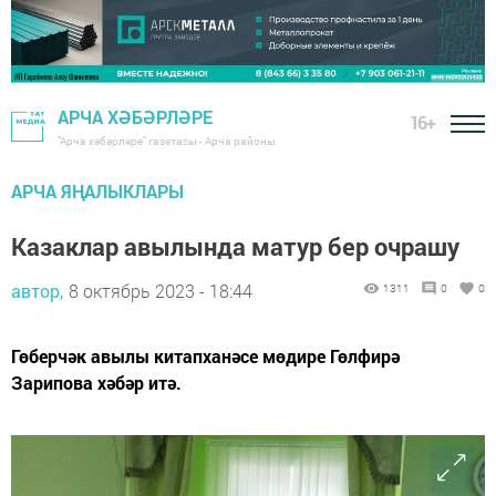
АРЧА ХӘБӘРЛӘРЕ
16+
"Арча хәбәрләре" газетасы - Арча районы
АРЧА ЯҢАЛЫКЛАРЫ
Казаклар авылында матур бер очрашу
автор,
8 октябрь 2023 - 18:44
1311
0
0
Гөберчәк авылы китапханәсе мөдире Гөлфирә
Зарипова хәбәр итә.