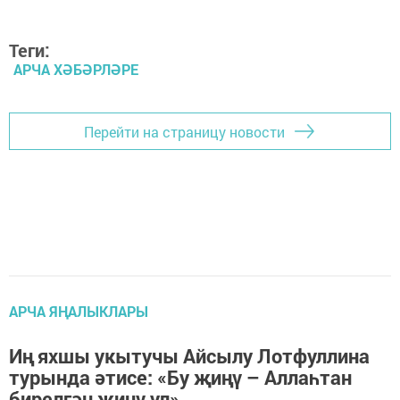
Теги:
АРЧА ХӘБӘРЛӘРЕ
Перейти на страницу новости
АРЧА ЯҢАЛЫКЛАРЫ
Иң яхшы укытучы Айсылу Лотфуллина
турында әтисе: «Бу җиңү – Аллаһтан
бирелгән җиңү ул»