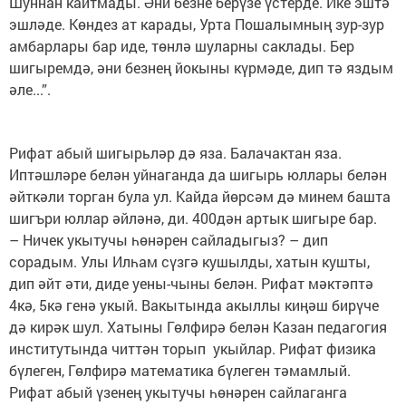
Шуннан кайтмады. Әни безне берүзе үстерде. Ике эштә
эшләде. Көндез ат карады, Урта Пошалымның зур-зур
амбарлары бар иде, төнлә шуларны саклады. Бер
шигыремдә, әни безнең йокыны күрмәде, дип тә яздым
әле...”.
Рифат абый шигырьләр дә яза. Балачактан яза.
Иптәшләре белән уйнаганда да шигырь юллары белән
әйткәли торган була ул. Кайда йөрсәм дә минем башта
шигъри юллар әйләнә, ди. 400дән артык шигыре бар.
– Ничек укытучы һөнәрен сайладыгыз? – дип
сорадым. Улы Илһам сүзгә кушылды, хатын кушты,
дип әйт әти, диде уены-чыны белән. Рифат мәктәптә
4кә, 5кә генә укый. Вакытында акыллы киңәш бирүче
дә кирәк шул. Хатыны Гөлфирә белән Казан педагогия
институтында читтән торып укыйлар. Рифат физика
бүлеген, Гөлфирә математика бүлеген тәмамлый.
Рифат абый үзенең укытучы һөнәрен сайлаганга