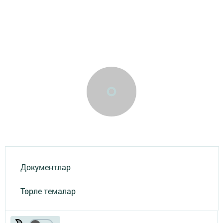
Документлар
Төрле темалар