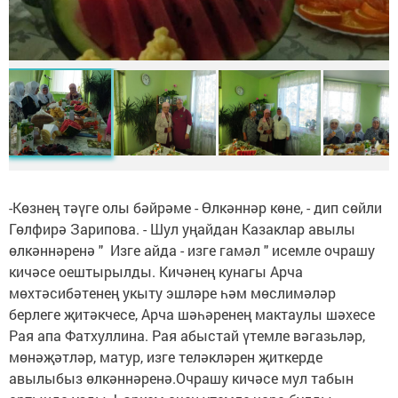
-Көзнең тәүге олы бәйрәме - Өлкәннәр көне, - дип сөйли
Гөлфирә Зарипова. - Шул уңайдан Казаклар авылы
өлкәннәренә " Изге айда - изге гамәл " исемле очрашу
кичәсе оештырылды. Кичәнең кунагы Арча
мөхтәсибәтенең укыту эшләре һәм мөслимәләр
берлеге җитәкчесе, Арча шәһәренең мактаулы шәхесе
Рая апа Фатхуллина. Рая абыстай үтемле вәгазьләр,
мөнәҗәтләр, матур, изге теләкләрен җиткерде
авылыбыз өлкәннәренә.Очрашу кичәсе мул табын