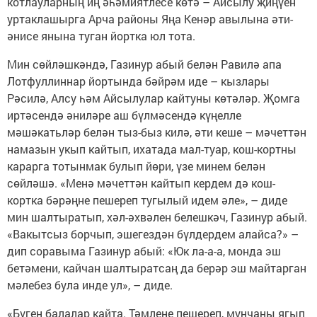
котлауларның иң әһәмиятлесе көтә – Айсылу җиңүен
уртаклашырга Арча районы Яңа Кенәр авылына әти-
әнисе янына туган йортка юл тота.
Мин сөйләшкәндә, Газинур абый белән Равилә апа
Лотфуллиннар йортында бәйрәм иде – кызлары
Рәсилә, Алсу һәм Айсылулар кайтуны көтәләр. Җомга
иртәсендә әниләре аш бүлмәсендә күңелле
мәшәкатьләр белән тыз-быз килә, әти кеше – мәчеттән
намазын укып кайтып, ихатада мал-туар, кош-кортны
карарга тотынмак булып йөри, үзе минем белән
сөйләшә. «Менә мәчеттән кайтып кердем дә кош-
кортка бәрәңне пешереп тугылый идем әле», – диде
мин шалтыратып, хәл-әхвәлен белешкәч, Газинур абый.
«Вакытсыз борчып, эшегездән бүлдердем алайса?» –
дип соравыма Газинур абый: «Юк ла-а-а, монда эш
бетәмени, кайчан шалтыратсаң да берәр эш майтарган
мәлебез була инде ул», – диде.
«Бүген балалар кайта. Тәмлене пешереп, мунчаны ягып