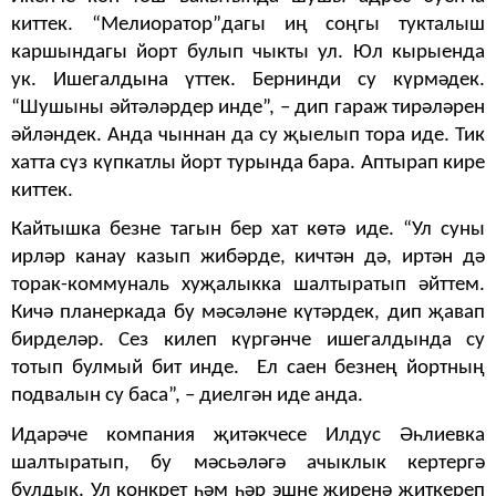
киттек. “Мелиоратор”дагы иң соңгы тукталыш
каршындагы йорт булып чыкты ул. Юл кырыенда
ук. Ишегалдына үттек. Бернинди су күрмәдек.
“Шушыны әйтәләрдер инде”, – дип гараж тирәләрен
әйләндек. Анда чыннан да су җыелып тора иде. Тик
хатта сүз күпкатлы йорт турында бара. Аптырап кире
киттек.
Кайтышка безне тагын бер хат көтә иде. “Ул суны
ирләр канау казып жибәрде, кичтән дә, иртән дә
торак-коммуналь хуҗалыкка шалтыратып әйттем.
Кичә планеркада бу мәсәләне күтәрдек, дип җавап
бирделәр. Сез килеп күргәнче ишегалдында су
тотып булмый бит инде. Е
л саен безне
ң
йортны
ң
подвалы
н
су баса
”, – диелгән иде анда.
Идарәче компания җитәкчесе Илдус Әһлиевка
шалтыратып, бу мәсьәләгә ачыклык кертергә
булдык. Ул конкрет һәм һәр эшне җиренә җиткереп