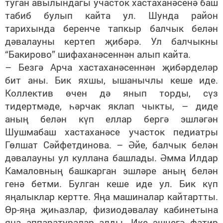
туган авылындагы участок хастаханәсенә баш
табиб булып кайта ул. Шунда район
тарихында беренче тапкыр балчык белән
дәвалауны кертеп җибәрә. Ул балчыкны
“Бакирово” шифаханәсеннән алып кайта.
– Безгә Арча хастаханәсеннән җибәрделәр
бит аны. Бик яхшы, ышанычлы кеше иде.
Коллектив өчен дә янып торды, сүз
тидертмәде, һәрчак яклап чыкты, – диде
аның белән күп еллар бергә эшләгән
Шушмабаш хастаханәсе участок педиатры
Гөлшат Сәйфетдинова. – Әйе, балчык белән
дәвалауны ул куллана башлады. Әмма Илдар
Камаловның башкарган эшләре аның белән
генә бетми. Булган кеше иде ул. Бик күп
яңалыклар кертте. Яңа машиналар кайтартты.
Өр-яңа җиһазлар, физиодәвалау кабинетына
яңа аппаратуралар алды. Ике эшчегә фатир