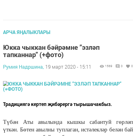
АРЧА ЯҢАЛЫКЛАРЫ
Юкка чыккан бәйрәмне ”эзләп
тапканнар” (+фото)
Румия Надршина,
19 март 2020 - 15:11
1569
0
0
Традициягә кертеп җибәрергә тырышачакбыз.
Түбән Аты авылында кышкы сабантуй гөрләп
үткән. Бөтен авылны туплаган, истәлекләр белән бай