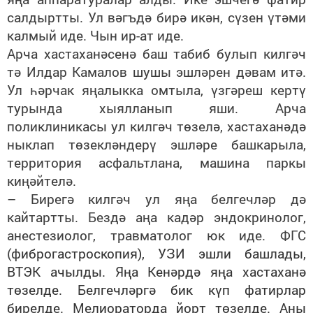
салдыртты. Ул вәгъдә бирә икән, сүзен үтәми
калмый иде. Чын ир-ат иде.
Арча хастаханәсенә баш табиб булып килгәч
тә Илдар Камалов шушы эшләрен дәвам итә.
Ул һәрчак яңалыкка омтыла, үзгәреш кертү
турында хыялланып яши. Арча
поликлиникасы ул килгәч төзелә, хастаханәдә
ныклап төзекләндерү эшләре башкарыла,
территория асфальтлана, машина паркы
киңәйтелә.
– Бирегә килгәч ул яңа белгечләр дә
кайтартты. Бездә аңа кадәр эндокринолог,
анестезиолог, травматолог юк иде. ФГС
(ф
иброгастроскопия), УЗИ эшли башлады,
ВТЭК ачылды. Яңа Кенәрдә яңа хастаханә
төзелде. Белгечләргә бик күп фатирлар
бирелде. Мелиораторда йорт төзелде. Аны