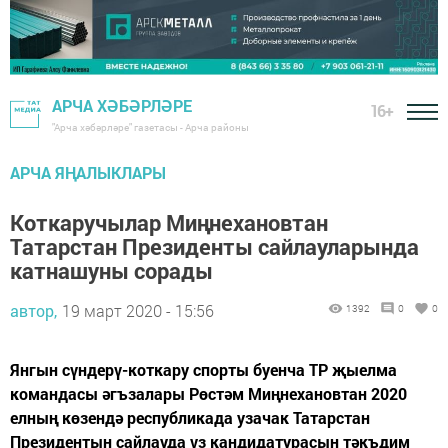
АРЧА ХӘБӘРЛӘРЕ
16+
"Арча хәбәрләре" газетасы - Арча районы
АРЧА ЯҢАЛЫКЛАРЫ
Коткаручылар Миңнехановтан
Татарстан Президенты сайлауларында
катнашуны сорады
автор,
19 март 2020 - 15:56
1392
0
0
Янгын сүндерү-коткару спорты буенча ТР җыелма
командасы әгъзалары Рөстәм Миңнехановтан 2020
елның көзендә республикада узачак Татарстан
Президентын сайлауда үз кандидатурасын тәкъдим