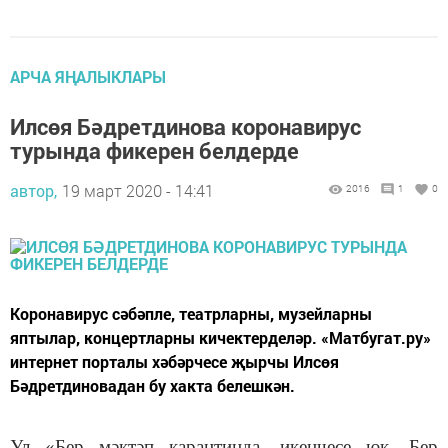
АРЧА ЯҢАЛЫКЛАРЫ
Илсөя Бәдретдинова коронавирус
турында фикерен белдерде
автор,
19 март 2020 - 14:41
2016
1
0
Коронавирус сәбәпле, театрларны, музейларны
яптылар, концертларны кичектерделәр. «Матбугат.ру»
интернет порталы хәбәрчесе җырчы Илсөя
Бәдретдиновадан бу хакта белешкән.
Ул «Бер мәктәп карантинда, икенчесе юк. Бер