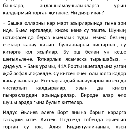
башкара, аңлашылмаучылыкларга урын
калдырмый торган җитәкче. Ни дияр икән?
– Башка елларны кар март ахырларында гына эри
иде. Быел иртәләде, кисәк кенә су төште. Шуның
нәтиҗәсендә бераз кыенлык туды. Әмма безнең
егетләр канау казып, булганнарны чистартып, су
китәргә юл ясыйлар. Бу эш белән ун кеше
шөгыльләнә. Тоткарлык ясамаска тырышабыз, –
диде ул. – Банк урамы, 41А йорты ишегалдына узган
җәй асфальт җәелде. Су китсен өчен олы юлга кадәр
канау казылды. Егетләр андый канауларны көзен дә
чистартып калдыралар, язын да килеп
пычраклардан арындыралар. Биредә алар әле
шушы арада гына булып киттеләр.
Илдус Әһлиев әлеге йорт янына барып карарга
тәкъдим итте. Киттек. Подъезд төбендә җыелып
торган су юк. Алия Һидиятуллинаның үзен