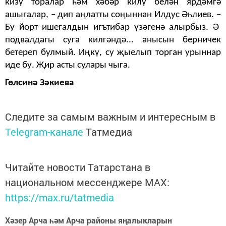
кизү торалар һәм хәбәр килү белән ярдәмгә
ашыгалар, – дип аңлатты соңыннан Илдус Әһлиев. –
Бу йорт ишегалдын игътибар үзәгенә алырбыз. Ә
подвалдагы суга килгәндә... анысын берничек
бетереп булмый. Иңкү, су җыелып торган урыннар
иде бу. Җир асты сулары чыга.
Гөлсинә Зәкиева
Следите за самым важным и интересным в
Telegram-канале
Татмедиа
Читайте новости Татарстана в
национальном мессенджере MАХ:
https://max.ru/tatmedia
Хәзер Арча һәм Арча районы яңалыкларын