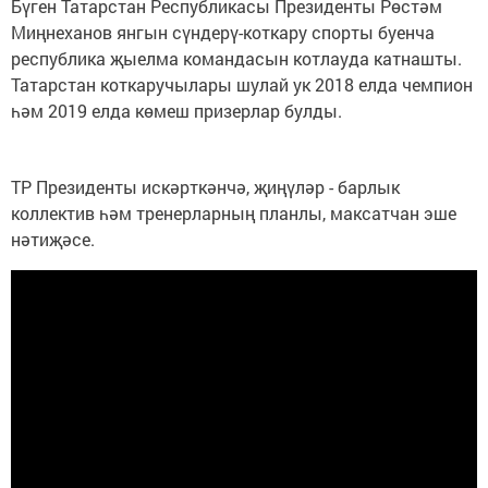
Бүген Татарстан Республикасы Президенты Рөстәм
Миңнеханов янгын сүндерү-коткару спорты буенча
республика җыелма командасын котлауда катнашты.
Татарстан коткаручылары шулай ук 2018 елда чемпион
һәм 2019 елда көмеш призерлар булды.
ТР Президенты искәрткәнчә, җиңүләр - барлык
коллектив һәм тренерларның планлы, максатчан эше
нәтиҗәсе.