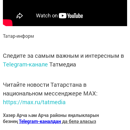
Татар-информ
Следите за самым важным и интересным в
Telegram-канале
Татмедиа
Читайте новости Татарстана в
национальном мессенджере MАХ:
https://max.ru/tatmedia
Хәзер Арча һәм Арча районы яңалыкларын
безнең
Telegram-каналдан
да белә аласыз