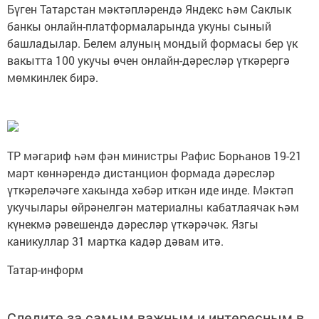
Бүген Татарстан мәктәпләрендә Яндекс һәм Саклык
банкы онлайн-платформаларында укуны сыный
башладылар. Белем алуның мондый формасы бер үк
вакытта 100 укучы өчен онлайн-дәресләр үткәрергә
мөмкинлек бирә.
ТР мәгариф һәм фән министры Рафис Борһанов 19-21
март көннәрендә дистанцион формада дәресләр
үткәреләчәге хакында хәбәр иткән иде инде. Мәктәп
укучылары өйрәнелгән материалны кабатлаячак һәм
күнекмә рәвешендә дәресләр үткәрәчәк. Язгы
каникуллар 31 мартка кадәр дәвам итә.
Татар-информ
Следите за самым важным и интересным в