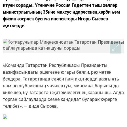
итүен сорады. Үтенечне Россия Гадәттән тыш хәлләр
министрлыгының 35нче махсус идарәсенең хәрби һәм
физик әзерлек буенча инспекторы Игорь Сысоев
җиткерде.
«Команда Татарстан Республикасы Президенты
вазифасындагы эшегезне югары бәяли, рәхмәтен
белдерә. Татарстанда сәяси һәм икътисади вазгыять
һәм республиканың чәчәк атуы, минемчә, барысы да
килешер, бу-Татарстан җитәкчелегенең казанышы. Алда
торган сайлауларда сезне кандидат буларак күрергә
телибез», — диде Сысоев.