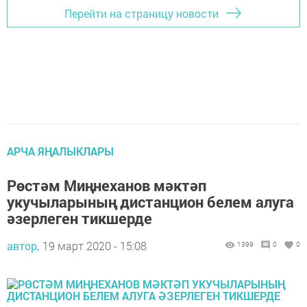
Перейти на страницу новости
АРЧА ЯҢАЛЫКЛАРЫ
Рөстәм Миңнеханов мәктәп
укучыларының дистанцион белем алуга
әзерлеген тикшерде
автор,
19 март 2020 - 15:08
1399
0
0