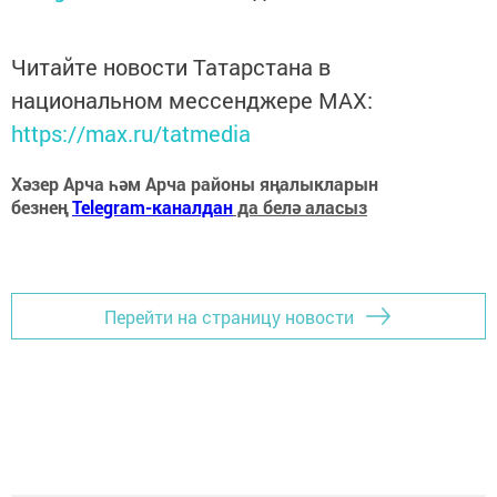
Читайте новости Татарстана в
национальном мессенджере MАХ:
https://max.ru/tatmedia
Хәзер Арча һәм Арча районы яңалыкларын
безнең
Telegram-каналдан
да белә аласыз
Перейти на страницу новости