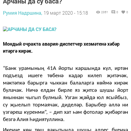
Арчаны да су баса?
Румия Надршина,
19 март 2020 - 15:18
2351
0
0
Мондый очракта авария-диспетчер хезмәтенә хәбәр
итәргә кирәк.
“Банк урамының 41А йорты каршында күл, иртән
подъезд ишеге төбенә кадәр килеп җитәчәк,
мәктәпкә барырга чыккан балаларга көймә кирәк
булачак. Ничә елдан бирле яз җитсә шушы йорт
яныннан чыгып булмый. Узган җәйдә юл ясыйбыз,
су җыелып тормаячак, диделәр. Барыбер әллә ни
үзгәреш күренми”, – дип хат һәм фотолар җибәргән
безгә Алия Һидиятуллина.
Икенче көн төш вакытында шушы адрес буенча