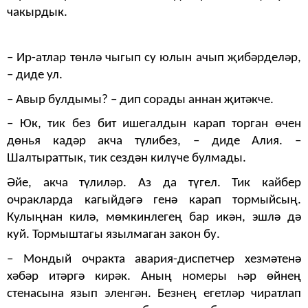
чакырдык.
– Ир-атлар төнлә чыгып су юлын ачып җибәрделәр,
– диде ул.
– Авыр булдымы? – дип сорады аннан җитәкче.
– Юк, тик без бит ишегалдын карап торган өчен
дөнья кадәр акча түлибез, – диде Алия. –
Шалтыраттык, тик сездән килүче булмады.
Әйе, акча түлиләр. Аз да түгел. Тик кайбер
очракларда кагыйдәгә генә карап тормыйсың.
Кулыңнан килә, мөмкинлегең бар икән, эшлә дә
куй. Тормыштагы язылмаган закон бу.
– Мондый очракта авария-диспетчер хезмәтенә
хәбәр итәргә кирәк. Аның номеры һәр өйнең
стенасына язып эленгән. Безнең егетләр чиратлап