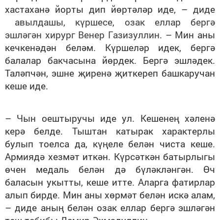
хастаханә йорты дип йөртәләр иде, – диде
авылдашы, күршесе, озак еллар бергә
эшләгән хирург Венер Газизуллин
. – Мин аны
кечкенәдән беләм. Күршеләр идек, бергә
балалар бакчасына йөрдек. Бергә эшләдек.
Таләпчән, эшне җиренә җиткереп башкаручан
кеше иде.
– Чын оештыручы иде ул. Кешенең хәленә
керә белде. Тыштан катырак характерлы
булып тоелса да, күңеле белән чиста кеше.
Армиядә хезмәт иткән. Күрсәткән батырлыгы
өчен медаль белән дә бүләкләнгән. Өч
баласын укытты, кеше итте. Аларга фатирлар
алып бирде. Мин аны хөрмәт белән искә алам,
– диде аның белән озак еллар бергә эшләгән