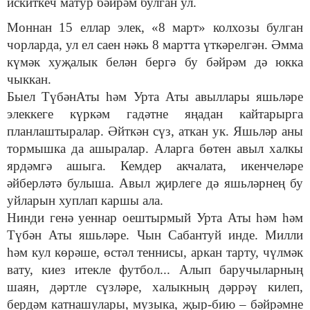
искиткеч матур бәйрәм булган ул.
Моннан 15 еллар элек, «8 март» колхозы булган
чорларда, ул ел саен нәкь 8 мартта үткәрелгән. Әмма
күмәк хуҗалык белән бергә бу бәйрәм дә юкка
чыккан.
Быел ТүбәнАты һәм Урта Аты авыллары яшьләре
элеккеге күркәм гадәтне яңадан кайтарырга
планлаштыралар. Әйткән сүз, аткан ук. Яшьләр аны
тормышка да ашыралар. Аларга бөтен авыл халкы
ярдәмгә ашыга. Кемдер акчалата, икенчеләре
әйберләтә булыша. Авыл җирлеге дә яшьләрнең бу
уйларын хуплап каршы ала.
Нинди генә уеннар оештырмый Урта Аты һәм һәм
Түбән Аты яшьләре. Чын Сабантуй инде. Милли
һәм кул көрәше, өстәл теннисы, аркан тарту, чүлмәк
вату, киез итекле футбол... Алып баручыларның
шаян, дәртле сүзләре, халыкның дәррәү килеп,
бердәм катнашулары, музыка, җыр-бию – бәйрәмне