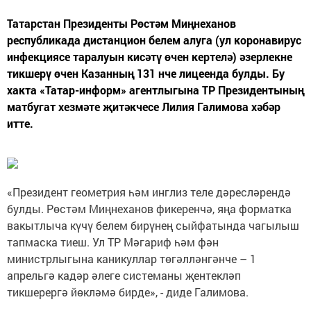
Татарстан Президенты Рөстәм Миңнеханов
республикада дистанцион белем алуга (ул коронавирус
инфекциясе таралуын кисәтү өчен кертелә) әзерлекне
тикшерү өчен Казанның 131 нче лицеенда булды. Бу
хакта «Татар-информ» агентлыгына ТР Президентының
матбугат хезмәте җитәкчесе Лилия Галимова хәбәр
итте.
«Президент геометрия һәм инглиз теле дәресләрендә
булды. Рөстәм Миңнеханов фикеренчә, яңа форматка
вакытлыча күчү белем бирүнең сыйфатында чагылыш
тапмаска тиеш. Ул ТР Мәгариф һәм фән
министрлыгына каникуллар төгәлләнгәнче – 1
апрельгә кадәр әлеге системаны җентекләп
тикшерергә йөкләмә бирде», - диде Галимова.