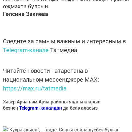
оҗмахта булсын.
Гөлсинә Зәкиева
Следите за самым важным и интересным в
Telegram-канале
Татмедиа
Читайте новости Татарстана в
национальном мессенджере MАХ:
https://max.ru/tatmedia
Хәзер Арча һәм Арча районы яңалыкларын
безнең
Telegram-каналдан
да белә аласыз