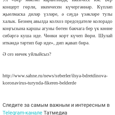
концерт гөрли, икенчесен күчергәннәр. Күпләп
җыелмаска диләр үзләре, ә сәүдә үзәкләре тулы
халык. Безнең авылда колхоз председателе колорадо
коңгызына каршы агуны бөтен бакчага бер үк көнне
сибәргә куша иде. Чөнки корт күчеп йөри. Шулай
иткәндә тәртип бар иде», дип җавап бирә.
Ә сез ничек уйлыйсыз?
http://www.sahne.ru/news/xeberler/ilsya-bdretdinova-
koronavirus-turynda-fikeren-belderde
Следите за самым важным и интересным в
Telegram-канале
Татмедиа