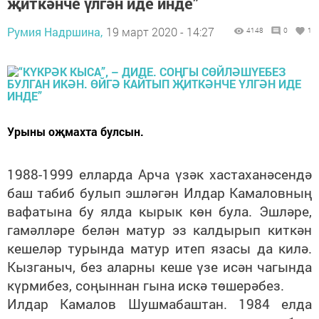
җиткәнче үлгән иде инде”
Румия Надршина,
19 март 2020 - 14:27
4148
0
1
Урыны оҗмахта булсын.
1988-1999 елларда Арча үзәк хастаханәсендә
баш табиб булып эшләгән Илдар Камаловның
вафатына бу ялда кырык көн була. Эшләре,
гамәлләре белән матур эз калдырып киткән
кешеләр турында матур итеп язасы да килә.
Кызганыч, без аларны кеше үзе исән чагында
күрмибез, соңыннан гына искә төшерәбез.
Илдар Камалов Шушмабаштан. 1984 елда