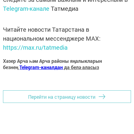
Telegram-канале
Татмедиа
Читайте новости Татарстана в
национальном мессенджере MАХ:
https://max.ru/tatmedia
Хәзер Арча һәм Арча районы яңалыкларын
безнең
Telegram-каналдан
да белә аласыз
Перейти на страницу новости