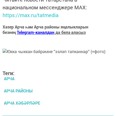
национальном мессенджере MАХ:
https://max.ru/tatmedia
Хәзер Арча һәм Арча районы яңалыкларын
безнең
Telegram-каналдан
да белә аласыз
Теги:
АРЧА
АРЧА РАЙОНЫ
АРЧА ХӘБӘРЛӘРЕ