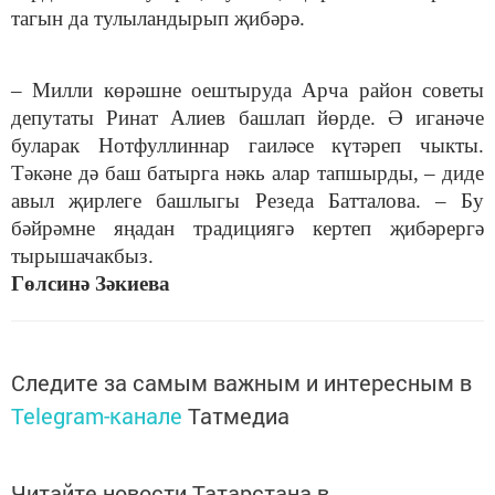
тагын да тулыландырып җибәрә.
– Милли көрәшне оештыруда Арча район советы
депутаты Ринат Алиев башлап йөрде. Ә иганәче
буларак Нотфуллиннар гаиләсе күтәреп чыкты.
Тәкәне дә баш батырга нәкь алар тапшырды, – диде
авыл җирлеге башлыгы Резеда Батталова. – Бу
бәйрәмне яңадан традициягә кертеп җибәрергә
тырышачакбыз.
Гөлсинә Зәкиева
Следите за самым важным и интересным в
Telegram-канале
Татмедиа
Читайте новости Татарстана в