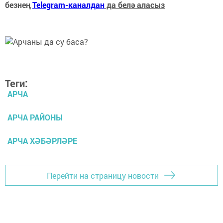
безнең
Telegram-каналдан
да белә аласыз
Теги:
АРЧА
АРЧА РАЙОНЫ
АРЧА ХӘБӘРЛӘРЕ
Перейти на страницу новости