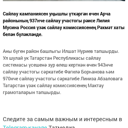
Сайлау кампаниясен уңышлы үткәргән өчен Арча
районының 937нче сайлау участогы рәисе Лилия
Мусина Россия үзәк сайлау комиссиясенең Рәхмәт хаты
белән бүләкләнде.
Аны бүген район башлыгы Илшат Нуриев тапшырды.
Ул шулай ук Татарстан Республикасы сайлау
системасы үсешенә зур өлеш керткән өчен 943нче
сайлау участогы сәркатибе Фагилә Борһанова һәм
970нче сайлау участогы сәркатибе Линиза Абзаловага
Татарстан үзәк сайлау комиссиясенең Мактау
грамоталарын тапшырды.
Следите за самым важным и интересным в
Telegram-канале
Татмедиа