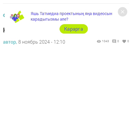
Яшь Татмедиа проектының яңа видеосын
ФАЙДАЛЫ КИҢӘШЛӘР
карадыгызмы әле?
Карарга
Күзләрегез ничек күрә?
автор,
8 ноябрь 2024 - 12:10
1043
0
0