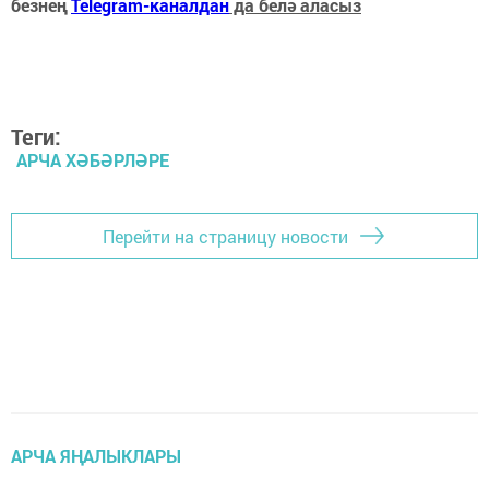
безнең
Telegram-каналдан
да белә аласыз
Теги:
АРЧА ХӘБӘРЛӘРЕ
Перейти на страницу новости
АРЧА ЯҢАЛЫКЛАРЫ