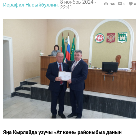
8 ноябрь 2024 -
Исрафил Насыйбуллин,
766
0
0
22:41
Яңа Кырлайда узучы «Ат көне» районыбыз данын