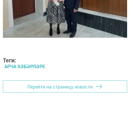
Теги:
АРЧА ХӘБӘРЛӘРЕ
Перейти на страницу новости