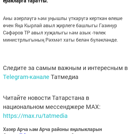
еракларга таратты.
Аны әзерләүгә һәм уңышлы үткәрүгә керткән өлеше
өчен Яңа Кырлай авыл җирлеге башлыгы Газинур
Сәфәров ТР авыл хуҗалыгы һәм азык -төлек
министрлыгының Рәхмәт хаты белән бүләкләнде.
Следите за самым важным и интересным в
Telegram-канале
Татмедиа
Читайте новости Татарстана в
национальном мессенджере MАХ:
https://max.ru/tatmedia
Хәзер Арча һәм Арча районы яңалыкларын