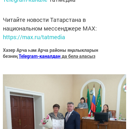
Читайте новости Татарстана в
национальном мессенджере MАХ:
https://max.ru/tatmedia
Хәзер Арча һәм Арча районы яңалыкларын
безнең
Telegram-каналдан
да белә аласыз