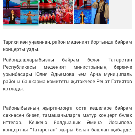
Тарихи көн уңаеннан, район мәдәният йортында бәйрәм
концерты узды.
Райондашларыбызны бәйрәм белән Татарстан
Республикасы мәдәният министрының беренче
урынбасары Юлия Әдһәмова һәм Арча муниципаль
районы башкарма комитеты җитәкчесе Ренат Гатиятов
котлады.
Районыбызның җырга-моңга оста кешеләре бәйрәм
сәхнәсен бизәп, тамашачыларга матур концерт бүләк
иттеләр. Кечкенә йолдызчык Әминә Йосыпова
концертны “Татарстан” җыры белән башлап җибәрде.