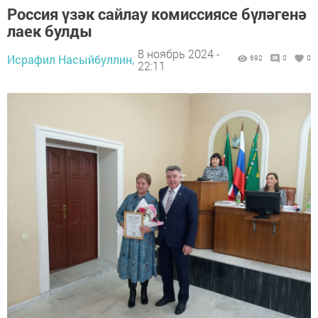
Россия үзәк сайлау комиссиясе бүләгенә
лаек булды
8 ноябрь 2024 -
Исрафил Насыйбуллин,
692
0
0
22:11