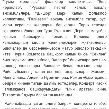
“Туым жондызы” фольклор коллективы, “Яшь
йөрәкләр”, “Русская песня” халык вокаль
ансамбльләре, “Шишор” мари халык фольклор
коллективы, “Гөлйөзем” вокаль ансамбле татар, рус,
мари, керәшен җырларын башкарды. Төрек телендә
җырлаучы Элианора Турк, Гультекин Дерин һәм үзбәк
җырын башкаручы Тәнзилә Вәлиева әлеге
халыкларның милли үзенчәлекләрен җиткерделәр.
Биючеләр дә берсеннән-берсе матур биюләр тәкъдим
итте: Нурия Әхмәтова башкорт халык биюе, “Сәйлән”
бию төркеме испан биюе, “Аллегро” биючеләре рус һәм
ирланд халыклары биюләре белән чыгыш ясады.
Районыбызның талантлы яшь җырчылары Жасмин
Миңнуллина, Аделина Нуретдинова, Рамил Әхмәтҗанов
бәйрәм киченә тагын да ямь өстәделәр. Концерт Расих
Галимҗанов башкаруындагы “Мин яратам сине,
Татарстан” җыры белән тәмамланды.
Районыбызда узган әлеге бәйрәм концерты илебез