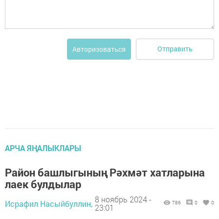
Отправить
Авторизоваться
АРЧА ЯҢАЛЫКЛАРЫ
Район башлыгының Рәхмәт хатларына
лаек булдылар
8 ноябрь 2024 -
Исрафил Насыйбуллин,
786
0
0
23:01