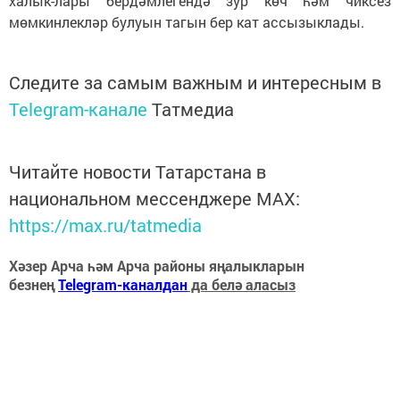
халык-лары бердәмлегендә зур көч һәм чиксез
мөмкинлекләр булуын тагын бер кат ассызыклады.
Следите за самым важным и интересным в
Telegram-канале
Татмедиа
Читайте новости Татарстана в
национальном мессенджере MАХ:
https://max.ru/tatmedia
Хәзер Арча һәм Арча районы яңалыкларын
безнең
Telegram-каналдан
да белә аласыз