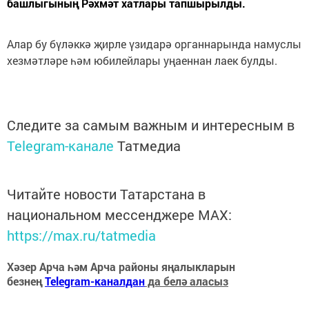
башлыгының Рәхмәт хатлары тапшырылды.
Алар бу бүләккә җирле үзидарә органнарында намуслы
хезмәтләре һәм юбилейлары уңаеннан лаек булды.
Следите за самым важным и интересным в
Telegram-канале
Татмедиа
Читайте новости Татарстана в
национальном мессенджере MАХ:
https://max.ru/tatmedia
Хәзер Арча һәм Арча районы яңалыкларын
безнең
Telegram-каналдан
да белә аласыз