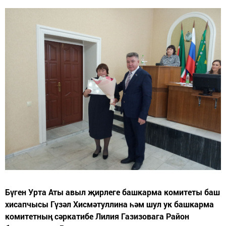
Бүген Урта Аты авыл җирлеге башкарма комитеты баш
хисапчысы Гүзәл Хисмәтуллина һәм шул ук башкарма
комитетның сәркатибе Лилия Газизовага Район