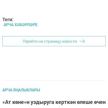
Теги:
АРЧА ХӘБӘРЛӘРЕ
Перейти на страницу новости
АРЧА ЯҢАЛЫКЛАРЫ
«Ат көне»н уздыруга керткән өлеше өчен