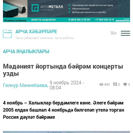
АРЧА ХӘБӘРЛӘРЕ
16+
"Арча хәбәрләре" газетасы - Арча районы
АРЧА ЯҢАЛЫКЛАРЫ
Мәдәният йортында бәйрәм концерты
узды
9 ноябрь 2024 -
Гөлнур Миннебаева,
952
0
0
08:04
4 ноябрь – Халыклар бердәмлеге көне. Әлеге бәйрәм
2005 елдан башлап 4 ноябрьдә билгеләп үтелә торган
Россия дәүләт бәйрәме