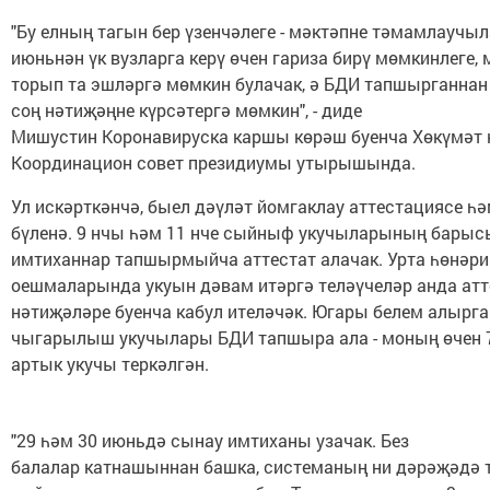
"Бу елның тагын бер үзенчәлеге - мәктәпне тәмамлаучыл
июньнән үк вузларга керү өчен гариза бирү мөмкинлеге,
торып та эшләргә мөмкин булачак, ә БДИ тапшырганнан
соң нәтиҗәңне күрсәтергә мөмкин", - диде
Мишустин Коронавируска каршы көрәш буенча Хөкүмәт
Координацион совет президиумы утырышында.
Ул искәрткәнчә, быел дәүләт йомгаклау аттестациясе һ
бүленә. 9 нчы һәм 11 нче сыйныф укучыларының барыс
имтиханнар тапшырмыйча аттестат алачак. Урта һөнәри
оешмаларында укуын дәвам итәргә теләүчеләр анда атт
нәтиҗәләре буенча кабул ителәчәк. Югары белем алырга
чыгарылыш укучылары БДИ тапшыра ала - моның өчен 
артык укучы теркәлгән.
"29 һәм 30 июньдә сынау имтиханы узачак. Без
балалар катнашыннан башка, системаның ни дәрәҗәдә т