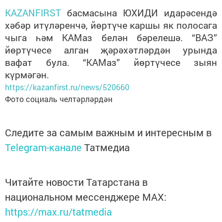
KAZANFIRST
басмасына ЮХИДИ идарәсендә
хәбәр итүләренчә, йөртүче каршы як полосага
чыга һәм КАМаз белән бәрелешә. “ВАЗ”
йөртүчесе алган җәрәхәтләрдән урында
вафат була. “КАМаз” йөртүчесе зыян
күрмәгән.
https://kazanfirst.ru/news/520660
Фото социаль челтәрләрдән
Следите за самым важным и интересным в
Telegram-канале
Татмедиа
Читайте новости Татарстана в
национальном мессенджере MАХ:
https://max.ru/tatmedia