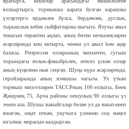
яратырга, кешеләр арасындагы мөнәсәбәтне
яхшыртырга, тормышка карата булган карашны
үзгәртергә ярдәмлек булса, бердәмлек, дуслык,
тырышлык кебек сыйфатларны ныгыта. Язучы авыл
темасын тирәнтен аңлап, аның бөтен нечкәлекләрен
әсәрләрендә киң яктырта, чөнки ул авыл һәм җир
баласы. Репрессия елларының михнәтен, сугыш
чорындагы ачлык-фәкыйрьлек, әтисез үскән еллар
аның күңеленә нык сеңгән. Шуңа күрә әсәрләрендә,
геройларында аның язмышы чагыла. Ул үткән
тормыш мизгелләрен ТАССРның 100 еллыгы, Бөек
Җиңүнең 75, Арча районы оешуның 90 еллыгы үз
эченә ала. Шушы вакыйгалар белән ул дә янып-көеп
яшәгән, иҗат иткән, укучыга үзеннән соң мәңге
югалмас мирасын калдырган.