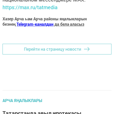
https://max.ru/tatmedia
Хәзер Арча һәм Арча районы яңалыкларын
безнең
Telegram-каналдан
да белә аласыз
Перейти на страницу новости
АРЧА ЯҢАЛЫКЛАРЫ
Татарстанда авыл ипотекасы