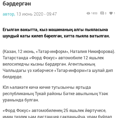
бәрдергән
автор,
13 июнь 2020 - 09:47
1653
0
1
Егылган вакытта, кыз машинаның алгы пыяласына
шундый каты килеп бәрелгән, хәтта пыяла ватылган.
(Казан, 12 июнь, «Татар-информ», Наталия Никифорова).
Татарстанда «Форд Фокус» автомобиле 12 яшьлек
велосипедчы кызны бәрдергән. Агентлыкның
Чаллыдагы үз хәбәрчесе «Татар-информ»га шулай дип
белдерде.
Юл һәлакәте кичә кичке тугызынчы яртыда
республиканың Тукай районы Бәтке авылының Үзәк
урамында булган.
«Форд Фокус» автомобиленең 25 яшьлек йөртүчесе,
имин тизлек һәм дистанция сакламыйча, урам буйлап