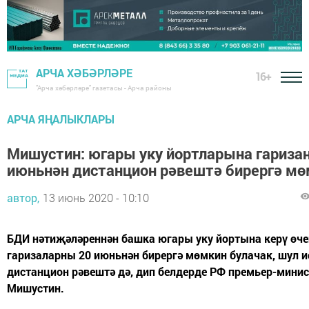
АРЧА ХӘБӘРЛӘРЕ
16+
"Арча хәбәрләре" газетасы - Арча районы
АРЧА ЯҢАЛЫКЛАРЫ
Мишустин: югары уку йортларына гариза
июньнән дистанцион рәвештә бирергә м
автор,
13 июнь 2020 - 10:10
БДИ нәтиҗәләреннән башка югары уку йортына керү өче
гаризаларны 20 июньнән бирергә мөмкин булачак, шул и
дистанцион рәвештә дә, дип белдерде РФ премьер-мини
Мишустин.