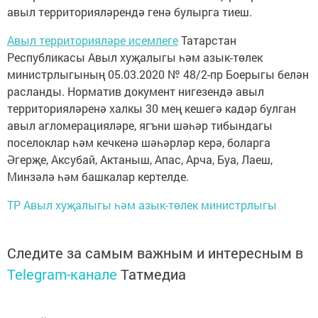
авыл территорияләрендә генә булырга тиеш.
Авыл территорияләре исемлеге
Татарстан
Республикасы Авыл хуҗалыгы һәм азык-төлек
министрлыгының 05.03.2020 № 48/2-пр Боерыгы белән
расланды. Норматив документ нигезендә авыл
территорияләренә халкы 30 мең кешегә кадәр булган
авыл агломерацияләре, ягъни шәһәр тибындагы
поселоклар һәм кечкенә шәһәрләр керә, боларга
Әгерҗе, Аксубай, Актаныш, Апас, Арча, Буа, Лаеш,
Минзәлә һәм башкалар кертелде.
ТР Авыл хуҗалыгы һәм азык-төлек министрлыгы
Следите за самым важным и интересным в
Telegram-канале
Татмедиа