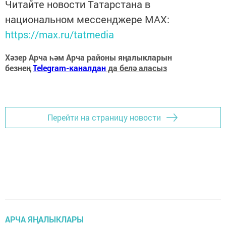
Читайте новости Татарстана в
национальном мессенджере MАХ:
https://max.ru/tatmedia
Хәзер Арча һәм Арча районы яңалыкларын
безнең
Telegram-каналдан
да белә аласыз
Перейти на страницу новости
АРЧА ЯҢАЛЫКЛАРЫ