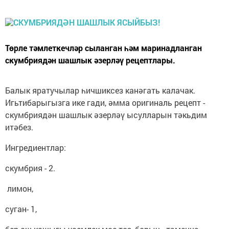
Төрле тәмлеткечләр сыланган һәм маринадланган
скумбриядән шашлык әзерләү рецептлары.
Балык яратучылар һичшиксез канәгать калачак.
Игьтибарыгызга ике гади, әмма оригиналь рецепт -
скумбриядән шашлык әзерләү ысулларын тәкьдим
итәбез.
Ингредиентлар:
скумбрия - 2.
лимон,
суган- 1,