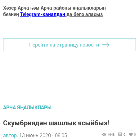
Хәзер Арча һәм Арча районы яңалыкларын
безнең
Telegram-каналдан
да белә аласыз
Перейти на страницу новости
АРЧА ЯҢАЛЫКЛАРЫ
Скумбриядән шашлык ясыйбыз!
автор,
13 июнь 2020 - 08:05
1648
0
0