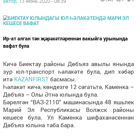
автор,
13 июнь 2020 - 08:39
2443
0
0
Ир-ат алган тән җәрәхәтләреннән вакыйга урынында
вафат була
Кичә Биектау районы Дөбъяз авылы янында
зур юл-транспорт һәлакәте була, дип хәбәр
итә
KAZANFIRST
басмасы.
Һәлакәт кичә, көндезге 12 сәгатьтә, Каменка –
Дөбъяз – Олы Әтнә юлында була.
Бәрелгән “ВАЗ-2110” машинасында 48 яшьлек
Марий Эл Республикасы Волжск районы
кешесе була. Ул Каменка шифаханәсеннән
Дөбъяз юлына таба бара.