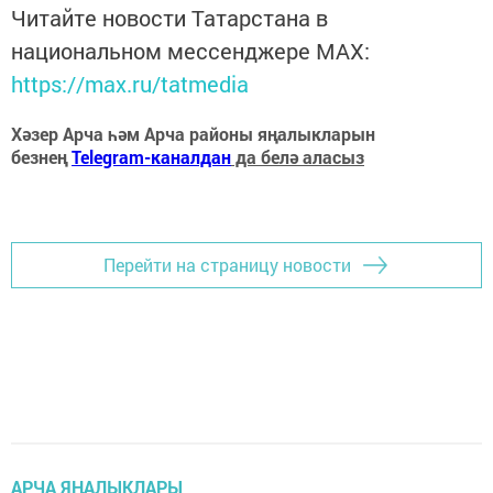
Читайте новости Татарстана в
национальном мессенджере MАХ:
https://max.ru/tatmedia
Хәзер Арча һәм Арча районы яңалыкларын
безнең
Telegram-каналдан
да белә аласыз
Перейти на страницу новости
АРЧА ЯҢАЛЫКЛАРЫ