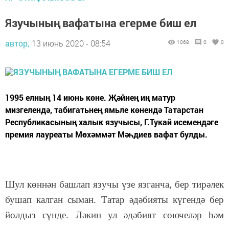
Язучының вафатына егерме биш ел
автор,
13 июнь 2020 - 08:54
1068
0
0
1995 елның 14 июнь көне. Җәйнең иң матур
мизгелендә, табигатьнең ямьле көнендә Татарстан
Республикасының халык язучысы, Г.Тукай исемендәге
премия лауреаты Мөхәммәт Мәһдиев вафат булды.
Шул көннән башлап язучы үзе язганча, бер тирәлек
бушап калган сыман. Татар әдәбияты күгендә бер
йолдыз сүнде. Ләкин ул әдәбият сөючеләр һәм