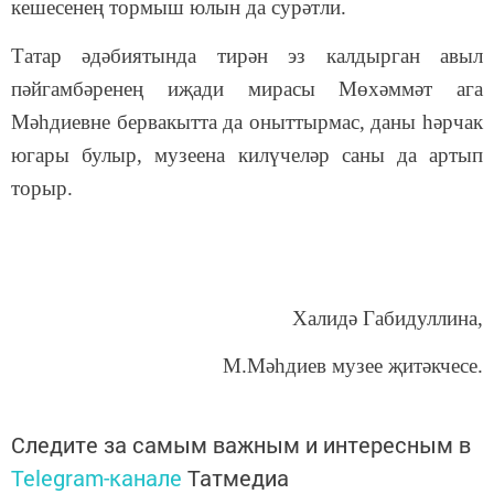
кешесенең тормыш юлын да сурәтли.
Татар әдәбиятында тирән эз калдырган авыл
пәйгамбәренең иҗади мирасы Мөхәммәт ага
Мәһдиевне бервакытта да оныттырмас, даны һәрчак
югары булыр, музеена килүчеләр саны да артып
торыр.
Халидә Габидуллина,
М.Мәһдиев музее җитәкчесе.
Следите за самым важным и интересным в
Telegram-канале
Татмедиа