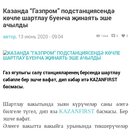
Казанда “Газпром” подстанциясендә
көчле шартлау буенча җинаять эше
ачылды
автор,
13 июнь 2020 - 09:04
1444
0
0
Газ ягулыгы салу станцияләренең берсендә шартлау
сәбәпле бер эшче вафат, дип хәбәр итә KAZANFIRST
басмасы.
Шартлау вакытында зыян күрүчеләр саны әлегә
билгеле түгел, дип яза
KAZANFIRST
басмасы. Бер
эшче вафат.
Әлееге вакытта вакыйга урынында тикшерүчеләр