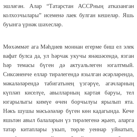
эшләгән. Алар “Татарстан АССРның атказанган
колхозчылары” исеменә лаек булган кешеләр. Яшь
буынга үрнәк шәхесләр.
Мөхәммәт ага Мәһдиев моннан егерме биш ел элек
вафат булса да, ул һәрчак укучы янәшәсендә, язган
һәр темасы бүген дә актуальлеген югалтмый.
Сиксәненче еллар тирәлегендә язылган әсәрләрендә,
мәкаләләрендә табигатьнең үзгәрүе, агачларның
күпләп киселүе, авылларның картая баруы, тел
югарылыгы кимүе өчен борчылуы ярылып ята.
Нәкъ шушы мәсьәләләр бүген көн кадагында. Кече
яшьтән авыл балаларын үз тирәлегенә җыеп, аларга
татар китаплары укып, төрле уеннар уйнатып,