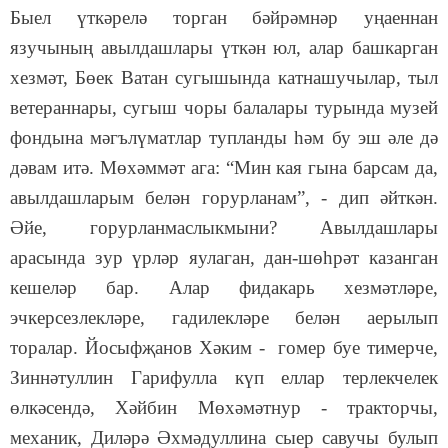
Быел үткәрелә торган бәйрәмнәр уңаеннан
язучының авылдашлары үткән юл, алар башкарган
хезмәт, Бөек Ватан сугышында катнашучылар, тыл
ветераннары, сугыш чоры балалары турында музей
фондына мәгълүматлар тупланды һәм бу эш әле дә
дәвам итә. Мөхәммәт ага: “Мин кая гына барсам да,
авылдашларым белән горурланам”, - дип әйткән.
Әйе, горурланмаслыкмыни? Авылдашлары
арасында зур үрләр яулаган, дан-шөһрәт казанган
кешеләр бар. Алар фидакарь хезмәтләре,
эчкерсезлекләре, гадилекләре белән аерылып
торалар. Йосыфҗанов Хәким - гомер буе тимерче,
Зиннәтуллин Гарифулла күп еллар терлекчелек
өлкәсендә, Хәйбин Мөхәмәтнур - тракторчы,
механик, Диләрә Әхмәдуллина сыер савучы булып