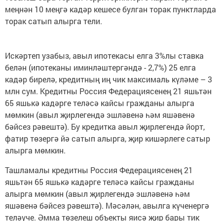
меңнән 10 меңгә кадәр кешесе булган торак пунктларда
торак сатып алырга тели.
Искәртеп узабыз, авыл ипотекасы елга 3%лы ставка
белән (ипотеканы иминләштергәндә - 2,7%) 25 елга
кадәр бирелә, кредитның иң чик максималь күләме – 3
млн сум. Кредитны Россия Федерациясенең 21 яшьтән
65 яшькә кадәрге теләсә кайсы гражданы алырга
мөмкин (авыл җирлегендә эшләвенә һәм яшәвенә
бәйсез рәвештә). Бу кредитка авыл җирлегендә йорт,
фатир төзергә йә сатып алырга, җир кишәрлеге сатыр
алырга мөмкин.
Ташламалы кредитны Россия Федерациясенең 21
яшьтән 65 яшькә кадәрге теләсә кайсы гражданы
алырга мөмкин (авыл җирлегендә эшләвенә һәм
яшәвенә бәйсез рәвештә). Мәсәлән, авылга күченергә
теләүче. Әмма төзелеш объекты яисә җир бары тик