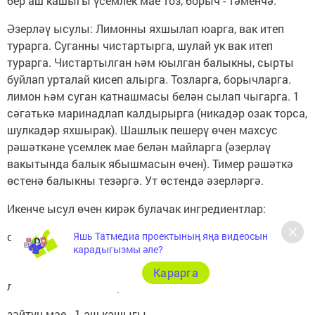
бер аш кашыгы үсемлек мае тоз, борыч - тәменчә.
Әзерләү ысулы: Лимонны яхшылап юарга, вак итеп
турарга. Суганны чистартырга, шулай ук вак итеп
турарга. Чистартылган һәм юылган балыкны, сырты
буйлап урталай кисеп алырга. Тозларга, борычларга.
лимон һәм суган катнашмасы белән сылап чыгарга. 1
сәгатькә маринадлап калдырырга (никадәр озак торса,
шулкадәр яхшырак). Шашлык пешерү өчен махсус
рәшәткәне үсемлек мае белән майларга (әзерләү
вакытында балык ябышмасын өчен). Тимер рәшәткә
өстенә балыкны тезәргә. Ут өстендә әзерләргә.
Икенче ысул өчен кирәк булачак ингредиентлар:
скумбрия - 1.( эрерәге)
Яшь Татмедиа проектының яңа видеосын
карадыгызмы әле?
Карарга
лимон согы һәм цедрасы - 1/2 лимон
зәйтүн мае - 1 аш кашыгы