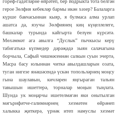
гореф-гадәтләрне өйрәтеп, бер йодрыкта тота белгән
герое Зөлфия кебекләр бармы икән хәзер? Балаларга
күрше бакчасыннан кыяр, я булмаса алма урлап
ашатса да, язучы Зөлфиянең киң күңеллелеге,
башкалар турында кайгырта белүен күрсәтә.
Мөхәммәт ага авылга “Дуслык” пычкысы керү
табигатькә күпмедер дәрәҗәдә зыян салачагына
борчыла, Сафый чишмәсеннән салкын суын эчертә,
Масра басу юлыннан читкә авылдашларын озата,
туган нигезе янәшәсендә үскән топольләрнең моңсу
гына шаулавын, кичләрен яңгыраган тальян
тавышын ишеттерә, торналар моңын тыңлата.
Шунда ук моңарчы ишетелмәгән яки онытылган
мәгърифәтче-галимнәрнең хезмәтен өйрәнеп
халыкка җиткерә, үрнәк итеп намуслы хезмәт