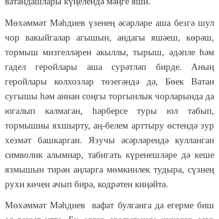
ватандашлары күңелендә мәңге яши.
Мөхәммәт Мәһдиев үзенең әсәрләре аша безгә шул
чор вакыйгалар агышын, андагы яшәеш, көрәш,
тормыш мизгелләрен акыллы, тырыш, әдәпле һәм
гадел геройлары аша сурәтләп бирде. Аның
геройлары колхозлар төзегәндә дә, Бөек Ватан
сугышы һәм аннан соңгы торгынлык чорларында да
югалып калмаган, һәрберсе туры юл табып,
тормышны яхшырту, аң-белем арттыру өстендә зур
хезмәт башкарган. Язучы әсәрләрендә кулланган
символик алымнар, табигать күренешләре дә кеше
язмышын тирән аңларга мөмкинлек тудыра, сүзнең
рухи көчен ачып бирә, кодрәтен киңәйтә.
Мөхәммәт Мәһдиев вафат булганга да егерме биш