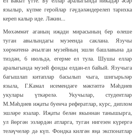
ел вакыт үтте. Бу еллар аралыгында никадәр әсәр
язылыр, күпме геройлар гәүдәләндерелеп тарихка
кереп калыр иде. Ләкин...
Мөхәммәт аганың иҗади мирасының бер өлеше
туган авылындагы музеенда саклана. Язучы
хөрмәтенә ачылган музейның эшли башлавына да
тиздән, 6 июльдә, егерме ел тула. Шушы еллар
аралыгында музей фонды елдан-ел байый. Язучыга
багышлап китаплар басылып чыга, шигырьләр
языла, Г.Камал исемендәге мәктәптә Мәһдиев
укулары үткәрелә. Укучылар, студентлар
М.Мәһдиев иҗаты буенча рефератлар, курс, диплом
эшләре язалар. Иҗаты белән якыннан танышырга,
ул йөргән эзләрдән атларга, туган нигезен күрергә
теләүчеләр дә күп. Фондка килгән яңа экспонатлар