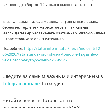
велосипедта барган 12 яшьлек кызны таптаткан.
Егылган вакытта, кыз машинаның алгы пыяласына
бәрелгән. Төрле тән җәрәхәтләре алган кызны
Чаллыдагы бер хастаханәгә озатканнар. Автомобильне
штрафстоянкага алып киткәннәр.
Подробнее:
https://tatar-inform.tatar/news/incident/12-
06-2020/tatarstanda-ford-fokus-avtomobile-12-yashlek-
velosipedchy-kyzny-b-rderg-n-5749349
Следите за самым важным и интересным в
Telegram-канале
Татмедиа
Читайте новости Татарстана в
национальном мессенджере MАХ: