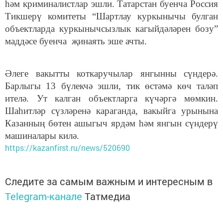
һәм криминалистлар эшли. Татарстан буенча Россия
Тикшерү комитеты “Шартлау куркынычы булган
объектларда куркынычсызлык кагыйдәләрен бозу”
маддәсе буенча җинаять эше ачты.
Әлеге вакытты коткаручылар янгынны сүндерә.
Барлыгы 13 бүлекчә эшли, тик өстәмә көч таләп
ителә. Ут калган объектларга күчәргә мөмкин.
Шаһитләр сүзләренә караганда, вакыйга урынына
Казанның бөтен ашыгыч ярдәм һәм янгын сүндерү
машиналары килә.
https://kazanfirst.ru/news/520690
Следите за самым важным и интересным в
Telegram-канале
Татмедиа