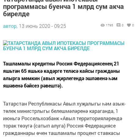
программасы буенча 1 млрд сум акча
бирелде
автор,
13 июнь 2020 - 09:25
1795
0
0
Ташламалы кредитны Россия Федерациясенең 21
яшьтән 65 яшькә кадәрге теләсә кайсы гражданы
алырга мөмкин (авыл җирлегендә эшләвенә һәм
яшәвенә бәйсез рәвештә).
Татарстан Республикасы Авыл хуҗалыгы һәм азык-
төлек министрлыгы белешмәләренә караганда, 1
июньгә Россельхозбанк «Авыл территорияләрендә
торак төзүгә (сатып алуга) Россия Федерациясе
гражданнары өчен ташламалы процент ставкасы