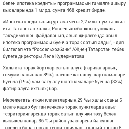
белән ипотека кредиты» программасын гамәлгә ашыру
кысаларында 1 млрд. сумга 468 кредит бирде.
«Ипотека кредитының уртача чегы 2,2 млн. сум тәшкил
итә. Татарстан халкы, Россельхозбанкның уникаль
тәкъдименнән файдаланып, авыл җирлегендә авыл
ипотека программасы буенча торак сатып алды”, - дип
билгеләп үтә “Россельхозбанк” АҖнең Татарстан төбәк
бүлеге директоры Ләлә Кудермәтова.
Халыкта торак йортлар сатып алуга (гаризаларның
гомуми саныннан 39%), өлешле катнашу шартнамәләре
буенча (19%) һәм сату-алу шартнамәләре буенча (33%)
фатир алуга ихтыяҗ бар.
Мөрәҗәгать иткән клиентларның 29 %ы халык саны 5
меңгә кадәр булган кечкенә торак пунктларда авыл
территорияләрендә торак сатып алу яки төзү белән
кызыксыналар, 36 %ы район үзәкләренә йә күпләп
төзелеш бара торган территорияләргә карый торган 5