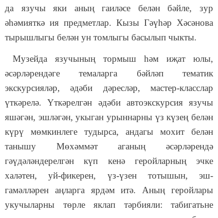
да язучы яки аның гаиләсе белән бәйле, зур
әһәмияткә ия предметлар. Кызы Гәүһәр Хәсәнова
тырышлыгы белән ун томлыгы басылып чыкты.
Музейда язучының тормыш һәм иҗат юлы,
әсәрләрендәге темаларга бәйләп тематик
экскурсияләр, әдәби дәресләр, мастер-класслар
үткәрелә. Үткәрелгән әдәби автоэкскурсия язучы
яшәгән, эшләгән, укыган урыннарны үз күзең белән
күрү мөмкинлеге тудырса, андагы мохит белән
танышу Мөхәммәт аганың әсәрләрендә
гәүдәләндерелгән күп кенә геройларның эчке
халәтен, уй-фикерен, үз-үзен тотышын, эш-
гамәлләрен аңларга ярдәм итә. Аның геройлары
укучыларны төрле яклап тәрбияли: табигатьне