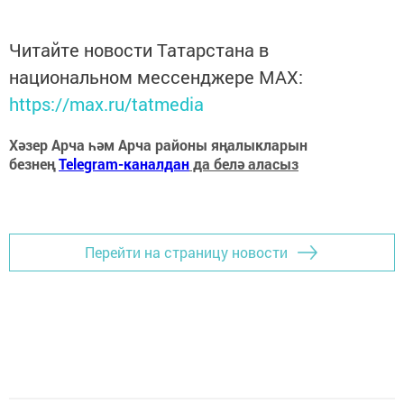
Читайте новости Татарстана в
национальном мессенджере MАХ:
https://max.ru/tatmedia
Хәзер Арча һәм Арча районы яңалыкларын
безнең
Telegram-каналдан
да белә аласыз
Перейти на страницу новости