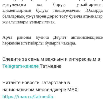
җәяүлеләргә юл бирүе, уткайтарткыч
элементларның булуы тикшереләчәк. Юлларда
балаларның үз-үзләрен дөрес тоту буенча ата-аналар
җыелышлары уздырылачак.
Арча районы буенча Дәүләт автоинспекциясе
һәркемне игътибарлы булырга чакыра.
Следите за самым важным и интересным в
Telegram-канале
Татмедиа
Читайте новости Татарстана в
национальном мессенджере MАХ:
https://max.ru/tatmedia