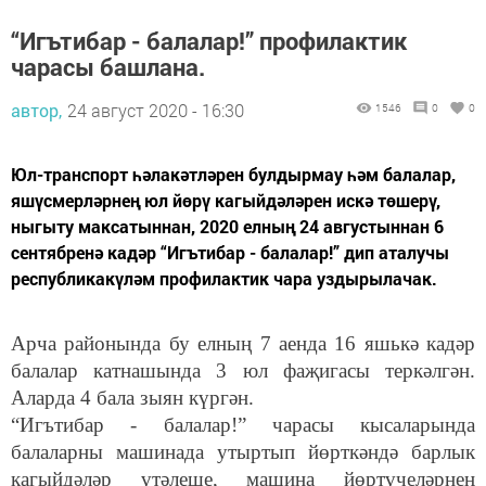
“Игътибар - балалар!” профилактик
чарасы башлана.
автор,
24 август 2020 - 16:30
1546
0
0
Юл-транспорт һәлакәтләрен булдырмау һәм балалар,
яшүсмерләрнең юл йөрү кагыйдәләрен искә төшерү,
ныгыту максатыннан, 2020 елның 24 августыннан 6
сентябренә кадәр “Игътибар - балалар!” дип аталучы
республикакүләм профилактик чара уздырылачак.
Арча районында бу елның 7 аенда 16 яшькә кадәр
балалар катнашында 3 юл фаҗигасы теркәлгән.
Аларда 4 бала зыян күргән.
“Игътибар - балалар!” чарасы кысаларында
балаларны машинада утыртып йөрткәндә барлык
кагыйдәләр үтәлеше, машина йөртүчеләрнең