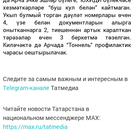
хезмәткәрләре “буш кул белән” кайтмаган.
Укып булмый торган дәүләт номерлары өчен
4, үзе белән документларын алырга
онытканнарга 2, тиешеннән артык каралткан
тәрәзәләр өчен 3 беркетмә төзелгән.
Киләчәктә дә Арчада “Тоннель” профилактик
чарасы оештырылачак.
Следите за самым важным и интересным в
Telegram-канале
Татмедиа
Читайте новости Татарстана в
национальном мессенджере MАХ:
https://max.ru/tatmedia