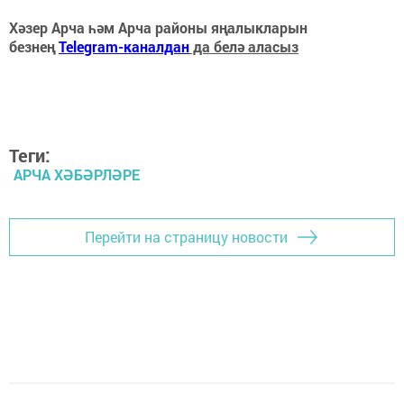
Хәзер Арча һәм Арча районы яңалыкларын
безнең
Telegram-каналдан
да белә аласыз
Теги:
АРЧА ХӘБӘРЛӘРЕ
Перейти на страницу новости