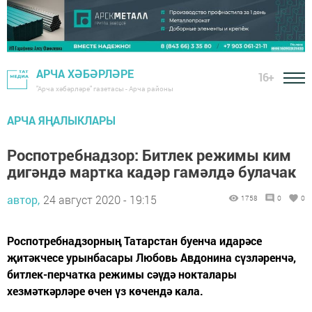
АРЧА ХӘБӘРЛӘРЕ
16+
"Арча хәбәрләре" газетасы - Арча районы
АРЧА ЯҢАЛЫКЛАРЫ
Роспотребнадзор: Битлек режимы ким
дигәндә мартка кадәр гамәлдә булачак
автор,
24 август 2020 - 19:15
1758
0
0
Роспотребнадзорның Татарстан буенча идарәсе
җитәкчесе урынбасары Любовь Авдонина сүзләренчә,
битлек-перчатка режимы сәүдә нокталары
хезмәткәрләре өчен үз көчендә кала.