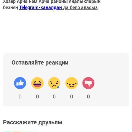
Хәзер Арча һәм Арча районы яңалыкларын
безнең
Telegram-каналдан
да белә аласыз
Оставляйте реакции
0
0
0
0
0
Расскажите друзьям