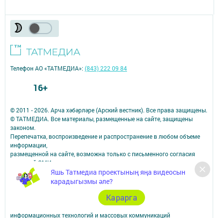
Телефон АО «ТАТМЕДИА»:
(843) 222 09 84
16+
© 2011 - 2026. Арча хәбәрләре (Арский вестник). Все права защищены.
© ТАТМЕДИА. Все материалы, размещенные на сайте, защищены
законом.
Перепечатка, воспроизведение и распространение в любом объеме
информации,
размещенной на сайте, возможна только с письменного согласия
редакций СМИ.
При поддержке Республиканского агентства по печати и массовым
Яшь Татмедиа проектының яңа видеосын
коммуникациям.
карадыгызмы әле?
Наименование СМИ: Арча хәбәрләре (Арский вестник)
Карарга
СМИ зарегистрировано Федеральной службой по надзору в сфере
связи,
информационных технологий и массовых коммуникаций