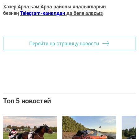
Хәзер Арча һәм Арча районы яңалыкларын
безнең
Telegram-каналдан
да белә аласыз
Перейти на страницу новости
Топ 5 новостей