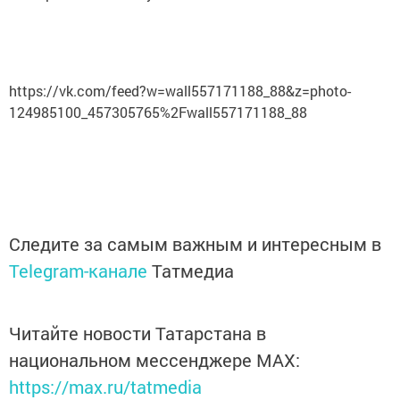
https://vk.com/feed?w=wall557171188_88&z=photo-
124985100_457305765%2Fwall557171188_88
Следите за самым важным и интересным в
Telegram-канале
Татмедиа
Читайте новости Татарстана в
национальном мессенджере MАХ:
https://max.ru/tatmedia