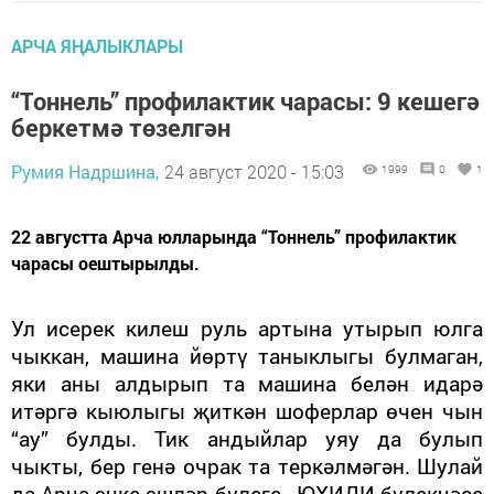
АРЧА ЯҢАЛЫКЛАРЫ
“Тоннель” профилактик чарасы: 9 кешегә
беркетмә төзелгән
Румия Надршина,
24 август 2020 - 15:03
1999
0
1
22 августта Арча юлларында “Тоннель” профилактик
чарасы оештырылды.
Ул исерек килеш руль артына утырып юлга
чыккан, машина йөртү таныклыгы булмаган,
яки аны алдырып та машина белән идарә
итәргә кыюлыгы җиткән шоферлар өчен чын
“ау” булды. Тик андыйлар уяу да булып
чыкты, бер генә очрак та теркәлмәгән. Шулай
да Арча эчке эшләр бүлеге, ЮХИДИ бүлекчәсе