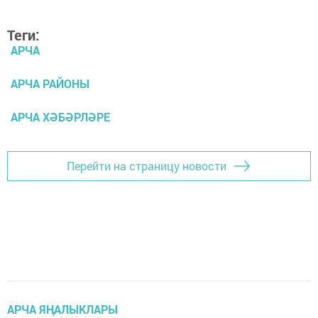
Теги:
АРЧА
АРЧА РАЙОНЫ
АРЧА ХӘБӘРЛӘРЕ
Перейти на страницу новости
АРЧА ЯҢАЛЫКЛАРЫ