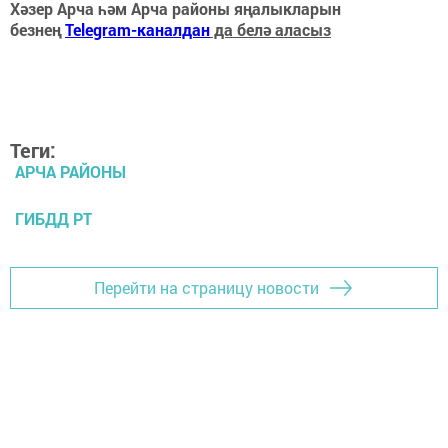
Хәзер Арча һәм Арча районы яңалыкларын
безнең
Telegram-каналдан
да белә аласыз
Теги:
АРЧА РАЙОНЫ
ГИБДД РТ
Перейти на страницу новости