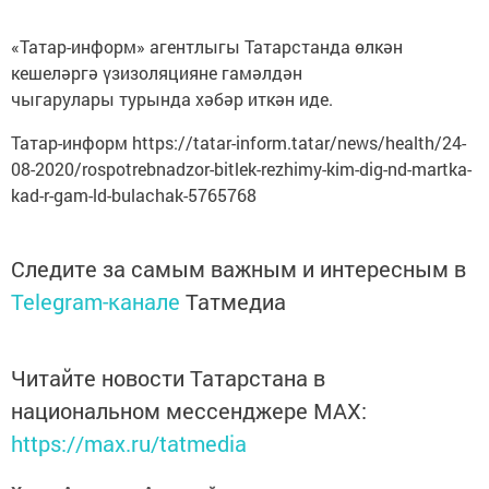
«Татар-информ» агентлыгы Татарстанда өлкән
кешеләргә үзизоляцияне гамәлдән
чыгарулары турында хәбәр иткән иде.
Татар-информ https://tatar-inform.tatar/news/health/24-
08-2020/rospotrebnadzor-bitlek-rezhimy-kim-dig-nd-martka-
kad-r-gam-ld-bulachak-5765768
Следите за самым важным и интересным в
Telegram-канале
Татмедиа
Читайте новости Татарстана в
национальном мессенджере MАХ:
https://max.ru/tatmedia