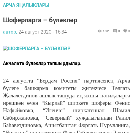
АРЧА ЯҢАЛЫКЛАРЫ
Шоферларга – бүләкләр
автор,
24 август 2020 - 16:34
1581
0
0
Акчалата бүләкләр тапшырдылар.
24 августта “Бердәм Россия” партиясенең Арча
бүлеге башкарма комитеты җитәкчесе Тәлгать
Җәләлетдинов ашлык ташуда иң яхшы нәтиҗәләргә
ирешкән өчен “Кырлай” ширкәте шоферы Фәнис
Нәфыйковка, “Игенче” ширкәтеннән Шамил
Сабирҗановка, “Северный” хуҗалыгыннан Ранил
Баһаветдиновка, Ашытбаштан Фәргать Нуруллинга,
“Яңарыш” ширкәтеннән Фаяз Габделхаковка Рәхмәт