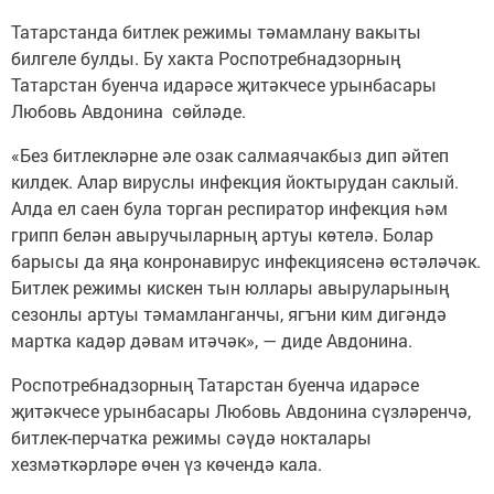
Татарстанда битлек режимы тәмамлану вакыты
билгеле булды. Бу хакта Роспотребнадзорның
Татарстан буенча идарәсе җитәкчесе урынбасары
Любовь Авдонина сөйләде.
«Без битлекләрне әле озак салмаячакбыз дип әйтеп
килдек. Алар вируслы инфекция йоктырудан саклый.
Алда ел саен була торган респиратор инфекция һәм
грипп белән авыручыларның артуы көтелә. Болар
барысы да яңа конронавирус инфекциясенә өстәләчәк.
Битлек режимы кискен тын юллары авыруларының
сезонлы артуы тәмамланганчы, ягъни ким дигәндә
мартка кадәр дәвам итәчәк», — диде Авдонина.
Роспотребнадзорның Татарстан буенча идарәсе
җитәкчесе урынбасары Любовь Авдонина сүзләренчә,
битлек-перчатка режимы сәүдә нокталары
хезмәткәрләре өчен үз көчендә кала.