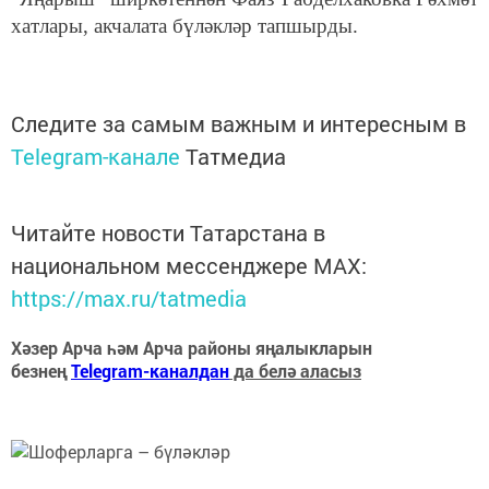
хатлары, акчалата бүләкләр тапшырды.
Следите за самым важным и интересным в
Telegram-канале
Татмедиа
Читайте новости Татарстана в
национальном мессенджере MАХ:
https://max.ru/tatmedia
Хәзер Арча һәм Арча районы яңалыкларын
безнең
Telegram-каналдан
да белә аласыз