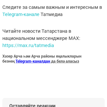
Следите за самым важным и интересным в
Telegram-канале
Татмедиа
Читайте новости Татарстана в
национальном мессенджере MАХ:
https://max.ru/tatmedia
Хәзер Арча һәм Арча районы яңалыкларын
безнең
Telegram-каналдан
да белә аласыз
Оставляйте реакции