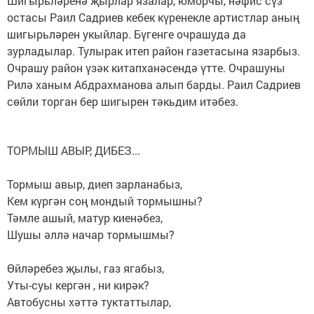
Шигырьләренә җырлар язалар, юморчы, нәфис сүз
остасы Раил Садриев кебек күренекле артистлар аның
шигырьләрен укыйлар. Бүгенге очрашуда да
зурладылар. Тулырак итеп район газетасына язарбыз.
Очрашу район үзәк китапханәсендә үтте. Очрашуны
Рилә ханым Абдрахманова алып барды. Раил Садриев
сөйли торган бер шигырен тәкьдим итәбез.
ТОРМЫШ АВЫР, ДИБЕЗ...
Тормыш авыр, диеп зарланабыз,
Кем күргән соң мондый тормышны?
Тәмле ашый, матур киенәбез,
Шушы әллә начар тормышмы?
Өйләребез җылы, газ ягабыз,
Уты-суы кергән , ни кирәк?
Автобусны хәттә туктаттылар,