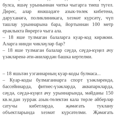
булса, яшәү урыныннан читкә чыгарга тиеш түгел.
Дөрес, алар янәшәдәге азык-төлек кибетенә,
даруханәгә, поликлиникага, хезмәт күрсәтү, чүп
ташлау урыннарына бара, йортыннан 100 метр
ераклыкта йөрергә чыга ала.
– 18 яше тулмаган балаларга куар-код кирәкми.
Аларга нинди чикләүләр бар?
– 18 яше тулмаган балалар сәүдә, сәүдә-күңел ачу
үзәкләренә әти-әниләрдән башка кертелми.
– 18 яшьтән узганнарның куар-коды булмаса...
– Куар-коды булмаганнарга спорт үзәкләрендә,
бассейннарда, фитнес-үзәкләрдә, аквапаркларда,
сәүдә, сәүдә-күңел ачу урыннарында, мәйданы 150
кв.м.дан зуррак азык-төлектән кала төрле әйберләр
сатучы кибетләрдә, җәмәгать туклану
объектларында хезмәт күрсәтелми. Җәмәгать