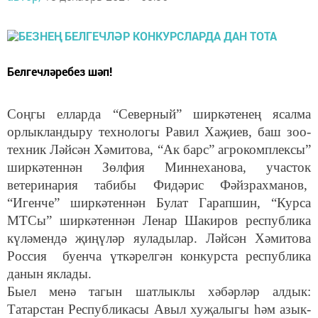
Белгечләребез шәп!
Соңгы елларда “Северный” ширкәтенең ясалма
орлыкландыру технологы Равил Хаҗиев, баш зоо-
техник Ләйсән Хәмитова, “Ак барс” агрокомплексы”
ширкәтеннән Зөлфия Миннеханова, участок
ветеринария табибы Фидәрис Фәйзрахманов,
“Игенче” ширкәтеннән Булат Гарапшин, “Курса
МТСы” ширкәтеннән Ленар Шакиров республика
күләмендә җиңүләр яуладылар. Ләйсән Хәмитова
Россия буенча үткәрелгән конкурста республика
данын яклады.
Быел менә тагын шатлыклы хәбәрләр алдык:
Татарстан Республикасы Авыл хуҗалыгы һәм азык-