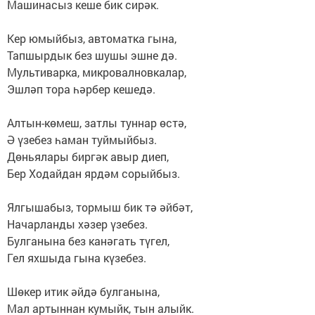
Машинасыз кеше бик сирәк.
Кер юмыйбыз, автоматка гына,
Тапшырдык без шушы эшне дә.
Мультиварка, микровалновкалар,
Эшләп тора һәрбер кешедә.
Алтын-көмеш, затлы туннар өстә,
Ә үзебез һаман туймыйбыз.
Дөньялары биргәк авыр диеп,
Бер Ходайдан ярдәм сорыйбыз.
Ялгышабыз, тормыш бик тә әйбәт,
Начарланды хәзер үзебез.
Булганына без канәгать түгел,
Гел яхшыда гына күзебез.
Шөкер итик әйдә булганына,
Мал артыннан кумыйк, тын алыйк.