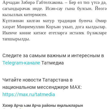
Арчадан Зәбирә Габтелхакова. – Бер ел тиз үтсә дә,
сагындырачак инде. Исән-сау гына булсын. Йөзгә
кызыллык китермәсен.
Күптәннән килгән матур традиция буенча Әмир
хәзрәт Миңнемуллин Коръән укып, дога кылдылар.
Икенче көнне китәсе егетләргә истәлек бүләкләре
тапшырылды.
Следите за самым важным и интересным в
Telegram-канале
Татмедиа
Читайте новости Татарстана в
национальном мессенджере MАХ:
https://max.ru/tatmedia
Хәзер Арча һәм Арча районы яңалыкларын