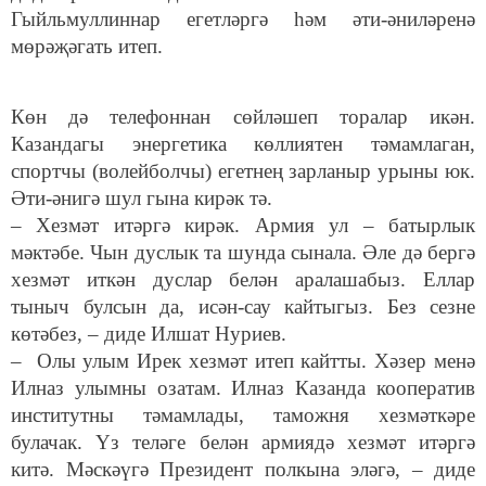
Гыйльмуллиннар егетләргә һәм әти-әниләренә
мөрәҗәгать итеп.
Көн дә телефоннан сөйләшеп торалар икән.
Казандагы энергетика көллиятен тәмамлаган,
спортчы (волейболчы) егетнең зарланыр урыны юк.
Әти-әнигә шул гына кирәк тә.
– Хезмәт итәргә кирәк. Армия ул – батырлык
мәктәбе. Чын дуслык та шунда сынала. Әле дә бергә
хезмәт иткән дуслар белән аралашабыз. Еллар
тыныч булсын да, исән-сау кайтыгыз. Без сезне
көтәбез, – диде Илшат Нуриев.
– Олы улым Ирек хезмәт итеп кайтты. Хәзер менә
Илназ улымны озатам. Илназ Казанда кооператив
институтны тәмамлады, таможня хезмәткәре
булачак. Үз теләге белән армиядә хезмәт итәргә
китә. Мәскәүгә Президент полкына эләгә, – диде