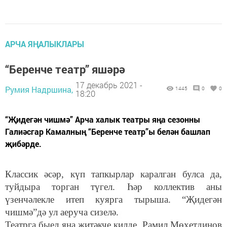
АРЧА ЯҢАЛЫКЛАРЫ
“Беренче театр” яшәрә
17 декабрь 2021 -
Румия Надршина,
1445
0
0
18:20
“Җидегән чишмә” Арча халык театры яңа сезонны
Галиәсгар Камалның “Беренче театр”ы белән башлап
җибәрде.
Классик әсәр, күп тапкырлар каралган булса да,
туйдыра торган түгел. Һәр коллектив аны
үзенчәлекле итеп куярга тырыша. “Җидегән
чишмә”дә ул аеруча сизелә.
Театрга быел яңа җитәкче килде. Рамил Мөхетдинов