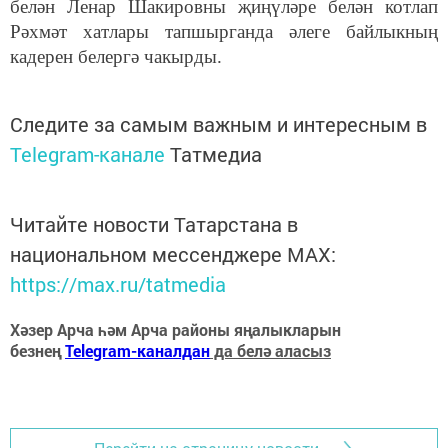
белән Ленар Шакировны җиңүләре белән котлап
Рәхмәт хатлары тапшырганда әлеге байлыкның
кадерен белергә чакырды.
Следите за самым важным и интересным в
Telegram-канале
Татмедиа
Читайте новости Татарстана в
национальном мессенджере MАХ:
https://max.ru/tatmedia
Хәзер Арча һәм Арча районы яңалыкларын
безнең
Telegram-каналдан
да белә аласыз