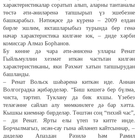
характеристикалар соратып алып, аларны тантаналы
төстә әти-әниләренә тапшырып үз эшебезне
башкарабыз. Нәтиҗәсе дә күренә – 2009 елдан
бирле эшлим, якташларыбыз турында бер генә
начар характеристика килгәне юк, – диде хәрби
комиссар Алмаз Борһанов.
Бу көнне дә чара әти-әнисенә уллары Ренат
Гыйльмуллин хезмәт иткән частьтан килгән
характеристиканы, яки Рәхмәт хатын тапшырудан
башланды.
– Ренат Вольск шәһәренә киткән иде. Аннан
Волгоградка җибәрделәр. “Биш кешегә бер бүлмә,
чиста, тәртип. Туклану да бик яхшы. Үзебез
теләгәнне сайлап алу мөмкинлеге дә бар хәтта.
Кышкы киемнәр бирделәр. Төштән соң “тихий час”,
– ди Ренат. Ярты елы үтеп тә китте инде.
Борчылмагыз, исән-сау гына әйләнеп кайтсыннар, –
диделәр Апаздан Рәзилә һәм Рамил