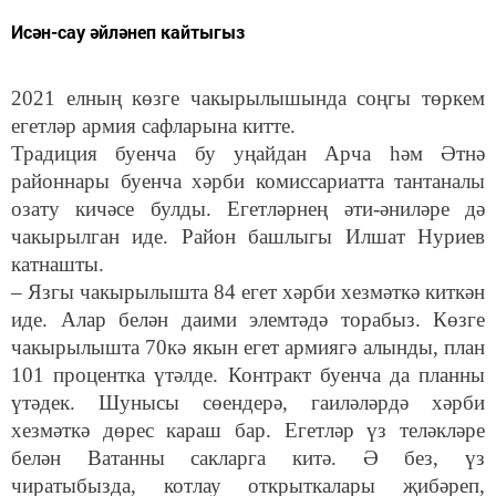
Исән-сау әйләнеп кайтыгыз
2021 елның көзге чакырылышында соңгы төркем
егетләр армия сафларына китте.
Традиция буенча бу уңайдан Арча һәм Әтнә
районнары буенча хәрби комиссариатта тантаналы
озату кичәсе булды. Егетләрнең әти-әниләре дә
чакырылган иде. Район башлыгы Илшат Нуриев
катнашты.
– Язгы чакырылышта 84 егет хәрби хезмәткә киткән
иде. Алар белән даими элемтәдә торабыз. Көзге
чакырылышта 70кә якын егет армиягә алынды, план
101 процентка үтәлде. Контракт буенча да планны
үтәдек. Шунысы сөендерә, гаиләләрдә хәрби
хезмәткә дөрес караш бар. Егетләр үз теләкләре
белән Ватанны сакларга китә. Ә без, үз
чиратыбызда, котлау открыткалары җибәреп,