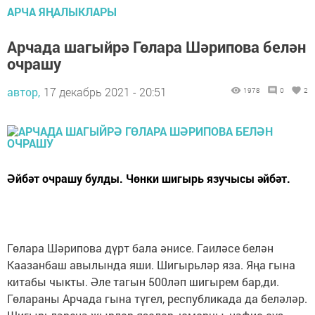
АРЧА ЯҢАЛЫКЛАРЫ
Арчада шагыйрә Гөлара Шәрипова белән
очрашу
автор,
17 декабрь 2021 - 20:51
1978
0
2
Әйбәт очрашу булды. Чөнки шигырь язучысы әйбәт.
Гөлара Шәрипова дүрт бала әнисе. Гаиләсе белән
Каазанбаш авылында яши. Шигырьләр яза. Яңа гына
китабы чыкты. Әле тагын 500ләп шигырем бар,ди.
Гөлараны Арчада гына түгел, республикада да беләләр.