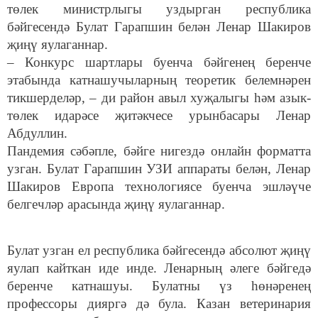
төлек министрлыгы уздырган республика
бәйгесендә Булат Гарапшин белән Ленар Шакиров
җиңү яулаганнар.
– Конкурс шартлары буенча бәйгенең беренче
этабында катнашучыларның теоретик белемнәрен
тикшерделәр, – ди район авыл хуҗалыгы һәм азык-
төлек идарәсе җитәкчесе урынбасары Ленар
Абдуллин.
Пандемия сәбәпле, бәйге нигездә онлайн форматта
узган. Булат Гарапшин УЗИ аппараты белән, Ленар
Шакиров Европа технологиясе буенча эшләүче
белгечләр арасында җиңү яулаганнар.
Булат узган ел республика бәйгесендә абсолют җиңү
яулап кайткан иде инде. Ленарның әлеге бәйгедә
беренче катнашуы. Булатны үз һөнәренең
профессоры дияргә дә була. Казан ветеринария