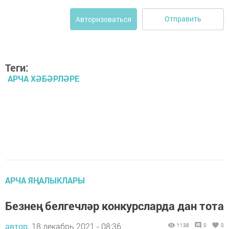
Отправить
Авторизоваться
Теги:
АРЧА ХӘБӘРЛӘРЕ
АРЧА ЯҢАЛЫКЛАРЫ
Безнең белгечләр конкурсларда дан тота
автор,
18 декабрь 2021 - 08:36
1138
0
0