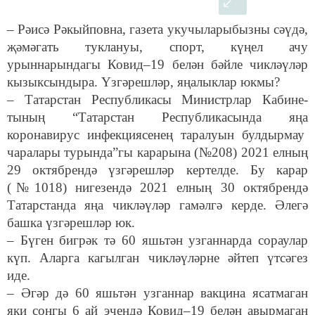
– Рәисә Рәкыйповна, газета укучыларыбызны сәүдә,
җәмәгать туклануы, спорт, күңел ачу
урыннарындагы Ковид–19 белән бәйле чикләүләр
кызыксындыра. Үзгәрешләр, яңалыклар юкмы?
– Татарстан Республикасы Министрлар Кабине-
тының “Татарстан Республикасында яңа
коронавирус инфекциясенең таралуын булдырмау
чаралары турында”гы карарына (№208) 2021 елның
29 октябрендә үзгәрешләр кертелде. Бу карар
(№1018) нигезендә 2021 елның 30 октябрендә
Татарстанда яңа чикләүләр гамәлгә керде. Әлегә
башка үзгәрешләр юк.
– Бүген бигрәк тә 60 яшьтән узганнарда сораулар
күп. Аларга кагылган чикләүләрне әйтеп үтсәгез
иде.
– Әгәр дә 60 яшьтән узганнар вакцина ясатмаган
яки соңгы 6 ай эчендә Ковид–19 белән авырмаган