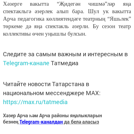
Хәзерге вакытта “Җидегән чишмә”ләр яңа
спектакльгә әзерлек алып бара. Шул ук вакытта
Арча педагогика көллиятендәге театрның “Яшьлек”
төркеме дә яңа спектакль әзерли. Бу сезон театр
коллективы өчен уңышлы булсын.
Следите за самым важным и интересным в
Telegram-канале
Татмедиа
Читайте новости Татарстана в
национальном мессенджере MАХ:
https://max.ru/tatmedia
Хәзер Арча һәм Арча районы яңалыкларын
безнең
Telegram-каналдан
да белә аласыз