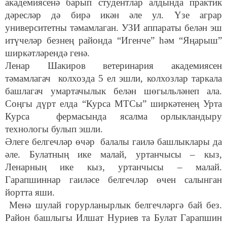
академиясенә барып студентлар алдында практик
дәресләр дә бирә икән әле ул. Үзе аграр
университетны тәмамлаган. УЗИ аппараты белән эш
итүчеләр безнең районда “Игенче” һәм “Яңарыш”
ширкәтләрендә генә.
Ленар Шакиров ветеринария академиясен
тәмамлагач колхозда 5 ел эшли, колхозлар таркала
башлагач умартачылык белән шөгыльләнеп ала.
Соңгы дүрт елда “Курса МТСы” ширкәтенең Урта
Курса фермасында ясалма орлыкландыру
технологы булып эшли.
Әлеге белгечләр өчәр балалы гаилә башлыклары да
әле. Булатның ике малай, уртанчысы – кыз,
Ленарның ике кыз, уртанчысы – малай.
Гарапшиннар гаиләсе белгечләр өчен салынган
йортта яши.
Менә шулай горурланырлык белгечләргә бай без.
Район башлыгы Илшат Нуриев та Булат Гарапшин