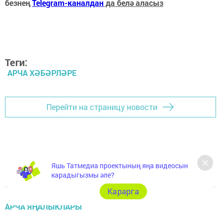
безнең
Telegram-каналдан
да белә аласыз
Теги:
АРЧА ХӘБӘРЛӘРЕ
Перейти на страницу новости
Яшь Татмедиа проектының яңа видеосын
карадыгызмы әле?
Карарга
АРЧА ЯҢАЛЫКЛАРЫ