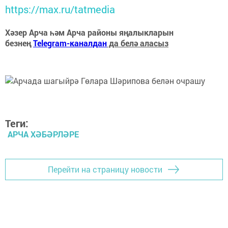
https://max.ru/tatmedia
Хәзер Арча һәм Арча районы яңалыкларын
безнең
Telegram-каналдан
да белә аласыз
Теги:
АРЧА ХӘБӘРЛӘРЕ
Перейти на страницу новости