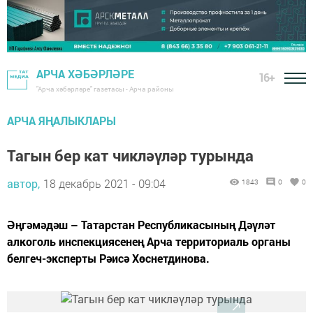
АРЧА ХӘБӘРЛӘРЕ
16+
"Арча хәбәрләре" газетасы - Арча районы
АРЧА ЯҢАЛЫКЛАРЫ
Тагын бер кат чикләүләр турында
автор,
18 декабрь 2021 - 09:04
1843
0
0
Әңгәмәдәш – Татарстан Республикасының Дәүләт
алкоголь инспекциясенең Арча территориаль органы
белгеч-эксперты Рәисә Хөснетдинова.