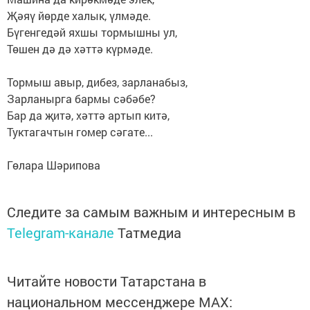
Җәяү йөрде халык, үлмәде.
Бүгенгедәй яхшы тормышны ул,
Төшен дә дә хәттә күрмәде.
Тормыш авыр, дибез, зарланабыз,
Зарланырга бармы сәбәбе?
Бар да җитә, хәттә артып китә,
Туктагачтын гомер сәгате...
Гөлара Шәрипова
Следите за самым важным и интересным в
Telegram-канале
Татмедиа
Читайте новости Татарстана в
национальном мессенджере MАХ: