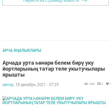
Перейти на страницу новости
АРЧА ЯҢАЛЫКЛАРЫ
Арчада урта һөнәри белем бирү уку
йортларының татар теле укытучылары
ярышты
автор,
18 декабрь 2021 - 07:25
1294
0