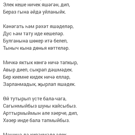
Элек кеше ничек яшәгән, дип,
Бераз гына әйдә уйланыйк.
Кәнәгать һәм рәхәт яшәделәр,
Дус һәм тату иде кешеләр.
Булганына шөкер итә белеп,
Тыныч кына дөнья көттеләр.
Мичкә яктык көнгә ничә тапкыр,
Авыр диеп, сыкрап дәшмәдек.
Бер киемне кидек ничә еллар,
Зарланмадык, җырлап яшәдек.
Өй тутырып үсте бала-чага,
Сагынмыйбыз шуны кайсыбыз.
Арттырмыймын әле хәерче, дип,
Хәзер инде бала тапмыйбыз.
Машина да кирәкмәде элек,