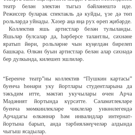
театр белән электән тыгыз бәйләнештә иде.
Режиссер буларак спектакль дә куйды, үзе дә төп
рольләрдә уйнады. Хәзер аңа яңа рух өреп җибәрде.
Коллектив яшь артистлар белән тулыланды.
Яшьләр булсалар да, һәрберсе талантлы, сәхнәне
яратып йөри, рольләрне чын күңелдән бирелеп
башкара. Өлкән буын артистлар белән алар сәхнәдә
бер дулкында, килешеп эшлиләр.
“Беренче театр”ны коллектив “Пушкин картасы”
буенча һөнәри уку йортлары студентларына да
тәкъдим итте, мәктәп укучылары өчен Арча
Мәдәният йортында күрсәтте. Сәламәтлекләре
буенча мөмкинлекләре чиклеләр ункөнлегендә
Арчадагы өлкәннәр һәм инвалидлар интернат-
йортына барып, анда тәрбияләнүчеләр алдында
чыгыш ясадылар.