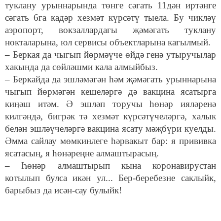
туклану урыннарында төнге сәгать 11дән иртәнге
сәгать 6га кадәр хезмәт күрсәтү тыела. Бу чикләү
аэропорт, вокзаллардагы җәмәгать туклану
нокталарына, юл сервисы объектларына кагылмый.
– Беркая да чыгып йөрмәүче өйдә генә утыручылар
хакында да сөйләшми кала алмыйбыз.
– Беркайда да эшләмәгән һәм җәмәгать урыннарына
чыгып йөрмәгән кешеләргә дә вакцина ясатырга
киңәш итәм. Ә эшләп торучы һөнәр ияләренә
килгәндә, бигрәк тә хезмәт күрсәтүчеләргә, халык
белән эшләүчеләргә вакцина ясату мәҗбүри куелды.
Әмма сайлау мөмкинлеге һәрвакыт бар: я прививка
ясатасың, я һөнәреңне алмаштырасың.
– Һөнәр алмаштырып кына коронавирустан
котылып булса икән ул... Бер-беребезне саклыйк,
барыбыз да исән-сау булыйк!