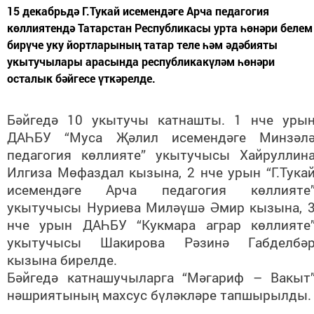
15 декабрьдә Г.Тукай исемендәге Арча педагогия
көллиятендә Татарстан Республикасы урта һөнәри белем
бирүче уку йортларының татар теле һәм әдәбияты
укытучылары арасында республикакүләм һөнәри
осталык бәйгесе үткәрелде.
Бәйгедә 10 укытучы катнашты. 1 нче уры
ДАҺБУ “Муса Җәлил исемендәге Минзәл
педагогия көллияте” укытучысы Хайруллин
Илгиза Мөфаздал кызына, 2 нче урын “Г.Тука
исемендәге Арча педагогия көллияте
укытучысы Нуриева Миләүшә Әмир кызына, 
нче урын ДАҺБУ “Кукмара аграр көллияте
укытучысы Шакирова Рәзинә Габделбә
кызына бирелде.
Бәйгедә катнашучыларга “Мәгариф – Вакыт
нәшриятының махсус бүләкләре тапшырылды.