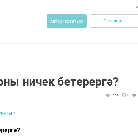
Отправить
Авторизоваться
рны ничек бетерергә?
1559
0
ерергә?