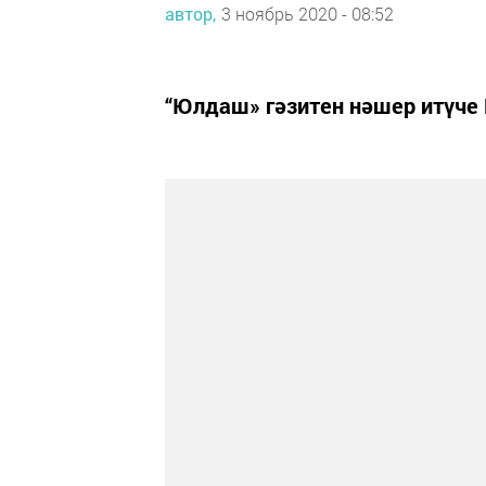
автор,
3 ноябрь 2020 - 08:52
“Юлдаш» гәзитен нәшер итүче 