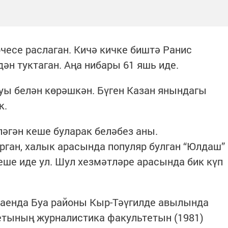
рчесе раслаган. Кичә кичке биштә Ранис
ән туктаган. Аңа нибары 61 яшь иде.
уы белән көрәшкән. Бүген Казан янындагы
к.
ләгән кеше буларак беләбез аны.
рган, халык арасында популяр булган “Юлдаш”
еше иде ул. Шул хезмәтләре арасында бик күп
маенда Буа районы Кыр-Тәүгилде авылында
тетының журналистика факультетын (1981)