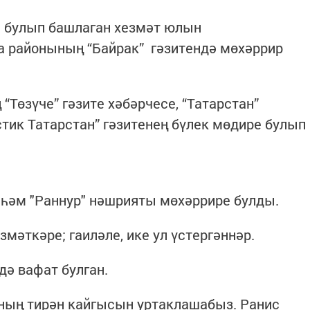
 булып башлаган хезмәт юлын
а районының “Байрак” гәзитендә мөхәррир
Төзүче” гәзите хәбәрчесе, “Татарстан”
тик Татарстан” гәзитенең бүлек мөдире булып
 һәм "Раннур" нәшрияты мөхәррире булды.
мәткәре; гаиләле, ике ул үстергәннәр.
ә вафат булган.
ың тирән кайгысын уртаклашабыз. Ранис