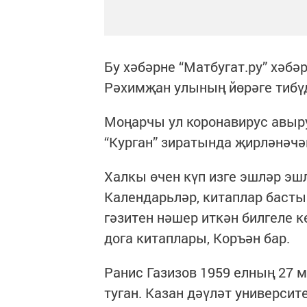
Бу хәбәрне “Матбугат.ру” хәбә
Рәхимҗан улының йөрәге тибүд
Моңарчы ул коронавирус авыр
“Курган” зиратында җирләнәчә
Халкы өчен күп изге эшләр эш
Календарьләр, китаплар басты
гәзитен нәшер иткән билгеле к
дога китаплары, Коръән бар.
Ранис Газизов 1959 елның 27 
туган. Казан дәүләт универси