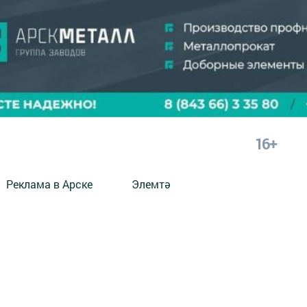
16+
Реклама в Арске
Элемтә