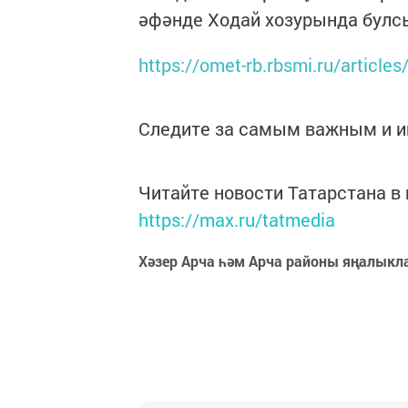
әфәнде Ходай хозурында булс
https://omet-rb.rbsmi.ru/article
Следите за самым важным и 
Читайте новости Татарстана 
https://max.ru/tatmedia
Хәзер Арча һәм Арча районы яңалыкл