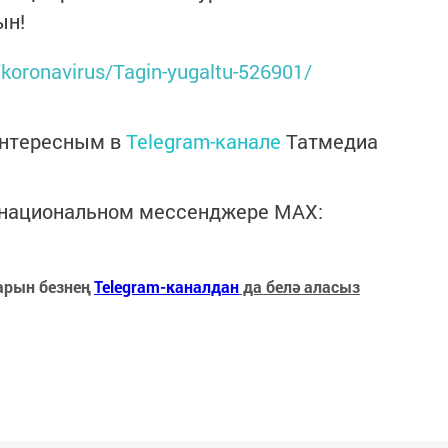
ын!
s/koronavirus/Tagin-yugaltu-526901/
интересным в
Telegram-канале
Татмедиа
в национальном мессенджере MАХ:
арын безнең
Telegram-каналдан
да белә аласыз