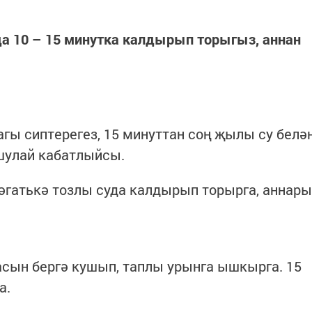
да 10 – 15 минутка калдырып торыгыз, аннан
агы сиптерегез, 15 минуттан соң җылы су белә
шулай кабатлыйсы.
әгатькә тозлы суда калдырып торырга, аннары
асын бергә кушып, таплы урынга ышкырга. 15
а.