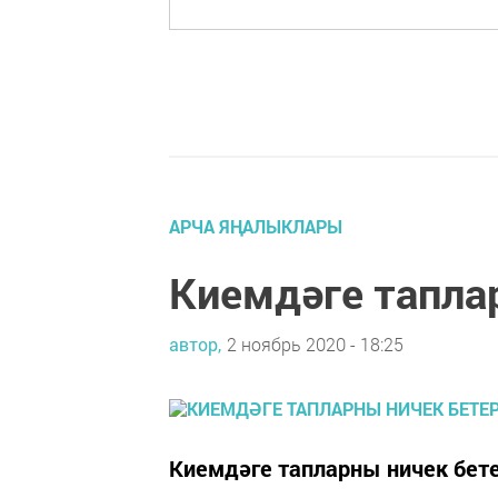
АРЧА ЯҢАЛЫКЛАРЫ
Киемдәге тапла
автор,
2 ноябрь 2020 - 18:25
Киемдәге тапларны ничек бет