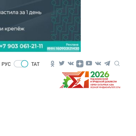
РУС
ТАТ