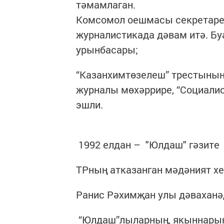
тәмамлаган.
Комсомол оешмасы секретаре
журналистикада дәвам итә. Бу
урынбасары;
“Казанхимтөзелеш” трестының “
журналы мөхәррире, “Социалис
эшли.
1992 елдан – "Юлдаш" гәзите
ТРның атказанган мәдәният хез
Ранис Рәхимҗан улы дәваханәд
“Юлдаш”лыларның, якыннарын