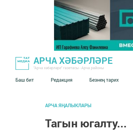
АРЧА ХӘБӘРЛӘРЕ
"Арча хәбәрләре" газетасы - Арча районы
Баш бит
Редакция
Безнең тарих
АРЧА ЯҢАЛЫКЛАРЫ
Тагын югалту...