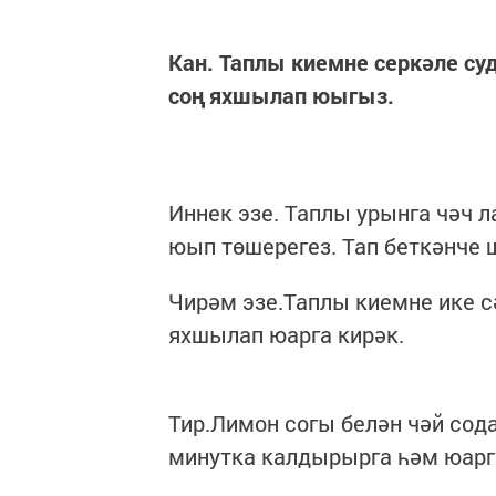
Кан. Таплы киемне серкәле су
соң яхшылап юыгыз.
Иннек эзе. Таплы урынга чәч л
юып төшерегез. Тап беткәнче 
Чирәм эзе.Таплы киемне ике с
яхшылап юарга кирәк.
Тир.Лимон согы белән чәй сод
минутка калдырырга һәм юарг