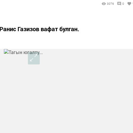
3076
0
Ранис Газизов вафат булган.