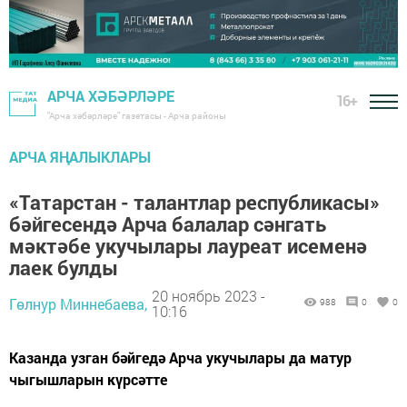
АРЧА ХӘБӘРЛӘРЕ
16+
"Арча хәбәрләре" газетасы - Арча районы
АРЧА ЯҢАЛЫКЛАРЫ
«Татарстан - талантлар республикасы»
бәйгесендә Арча балалар сәнгать
мәктәбе укучылары лауреат исеменә
лаек булды
20 ноябрь 2023 -
Гөлнур Миннебаева,
988
0
0
10:16
Казанда узган бәйгедә Арча укучылары да матур
чыгышларын күрсәтте