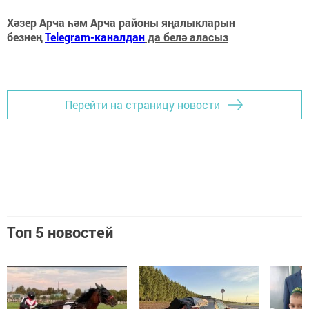
Хәзер Арча һәм Арча районы яңалыкларын
безнең
Telegram-каналдан
да белә аласыз
Перейти на страницу новости
Топ 5 новостей