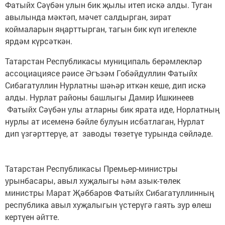
Фатыйх Сәүбән улын бик җылы итеп искә алды. Туган
авылында мәктәп, мәчет салдырган, зират
коймаларын яңарттырган, тагын бик күп игелекле
ярдәм күрсәткән.
Татарстан Республикасы муниципаль берәмлекләр
ассоциациясе рәисе Әгъзәм Гобәйдуллин Фатыйх
Сибагатуллин Нурлатны шәһәр иткән кеше, дип искә
алды. Нурлат районы башлыгы Дамир Ишкинеев
Фатыйх Сәүбән улы атларны бик ярата иде, Норлатның
нурлы ат исеменә бәйле булуын исбатлаган, Нурлат
дип үзгәрттерүе, ат заводы төзетүе турында сөйләде.
Татарстан Республикасы Премьер-министры
урынбасары, авыл хуҗалыгы һәм азык-төлек
министры Марат Җәббаров Фатыйх Сибагатуллинның
республика авыл хуҗалыгын үстерүгә гаять зур өлеш
кертүен әйтте.