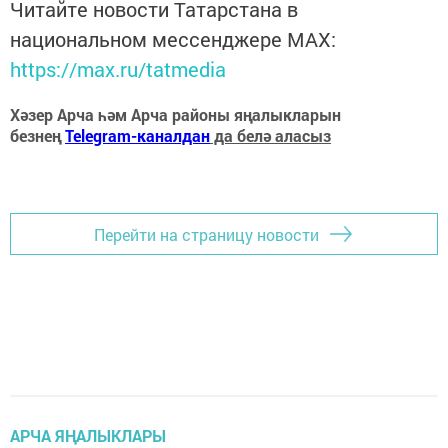
Читайте новости Татарстана в
национальном мессенджере MАХ:
https://max.ru/tatmedia
Хәзер Арча һәм Арча районы яңалыкларын
безнең
Telegram-каналдан
да белә аласыз
Перейти на страницу новости
АРЧА ЯҢАЛЫКЛАРЫ