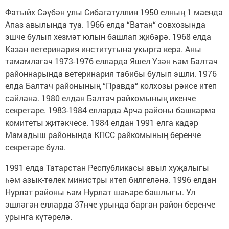
Фатыйх Сәүбән улы Сибагатуллин 1950 елның 1 маенда
Апаз авылында туа. 1966 елда “Ватан“ совхозында
эшче булып хезмәт юлын башлап җибәрә. 1968 елда
Казан ветеринария институтына укырга керә. Аны
тәмамлагач 1973-1976 елларда Яшел Үзән һәм Балтач
районнарында ветеринария табибы булып эшли. 1976
елда Балтач районының “Правда“ колхозы рәисе итеп
сайлана. 1980 елдан Балтач райкомының икенче
секретаре. 1983-1984 елларда Арча районы башкарма
комитеты җитәкчесе. 1984 елдан 1991 елга кадәр
Мамадыш районында КПСС райкомының беренче
секретаре була.
1991 елда Татарстан Республикасы авыл хуҗалыгы
һәм азык-төлек министры итеп билгеләнә. 1996 елдан
Нурлат районы һәм Нурлат шәһәре башлыгы. Ул
эшләгән елларда 37нче урында барган район беренче
урынга күтәрелә.