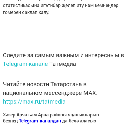
статистикасына игътибар җәлеп итү һәм кемнеңдер
гомерен саклап калу.
Следите за самым важным и интересным в
Telegram-канале
Татмедиа
Читайте новости Татарстана в
национальном мессенджере MАХ:
https://max.ru/tatmedia
Хәзер Арча һәм Арча районы яңалыкларын
безнең
Telegram-каналдан
да белә аласыз