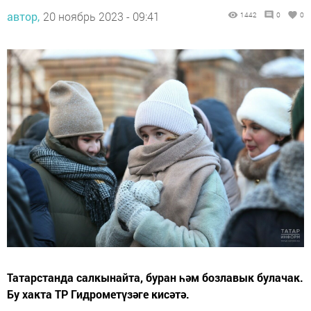
автор,
20 ноябрь 2023 - 09:41
1442
0
0
Татарстанда салкынайта, буран һәм бозлавык булачак.
Бу хакта ТР Гидрометүзәге кисәтә.