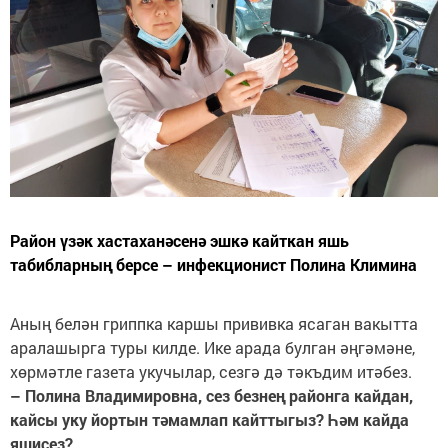
Район үзәк хастаханәсенә эшкә кайткан яшь
табибларның берсе – инфекционист Полина Климина
Аның белән гриппка каршы прививка ясаган вакытта
аралашырга туры килде. Ике арада булган әңгәмәне,
хөрмәтле газета укучылар, сезгә дә тәкъдим итәбез.
– Полина Владимировна, сез безнең районга кайдан,
кайсы уку йортын тәмамлап кайттыгыз? Һәм кайда
яшисез?