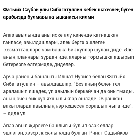
Фатыйх Сәүбән улы Сибагатуллин кебек шәхеснең бүген
арабызда булмавына ышанасы килми
Апаз авылында аны искә алу көнендә катнашкан
гаиләсе, авылдашлары, элек бергә эшләгән
хезмәттәшләре һәм башка бик күпләр шулай диде. Әле
аның планнары зурдан иде, аларны тормышка ашырып
бетерергә өлгермәде, диделәр.
Арча районы башлыгы Илшат Нуриев белән Фатыйх
Сибагатуллин – авылдашлар. “Без аның белән гел
аралашып яшәдек, ул авылын беркайчан да онытмады,
аның өчен бик күп яхшылыклар эшләде. Очрашкан
вакытларда авылның һәр кешесен сорашып чыга иде“,
– диде ул.
Апаз авыл җирлеге башлыгы булып озак еллар
эшләгән, хәзер лаек-лы ялда булган Ринат Садыйков