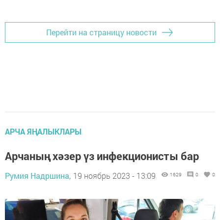
Перейти на страницу новости
АРЧА ЯҢАЛЫКЛАРЫ
Арчаның хәзер үз инфекционисты бар
Румия Надршина,
19 ноябрь 2023 - 13:09
1629
0
0