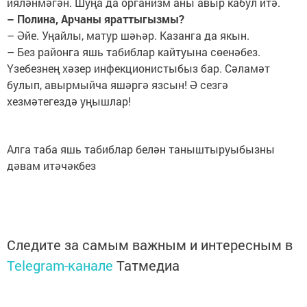
ияләнмәгән. Шуңа да организм аны авыр кабул итә.
– Полина, Арчаны яраттыгызмы?
– Әйе. Уңайлы, матур шәһәр. Казанга да якын.
– Без районга яшь табиблар кайтуына сөенәбез.
Үзебезнең хәзер инфекционистыбыз бар. Сәламәт
булып, авырмыйча яшәргә язсын! Ә сезгә
хезмәтегездә уңышлар!
Алга таба яшь табиблар белән таныштыруыбызны
дәвам итәчәкбез
Следите за самым важным и интересным в
Telegram-канале
Татмедиа