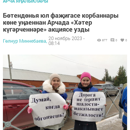
АРЧА ЯҢАЛЫКЛАРЫ
Бөтендөнья юл фаҗигасе корбаннары
көне уңаеннан Арчада «Хәтер
күгәрченнәре» акциясе узды
20 ноябрь 2023 -
Гөлнур Миннебаева,
877
0
0
08:14