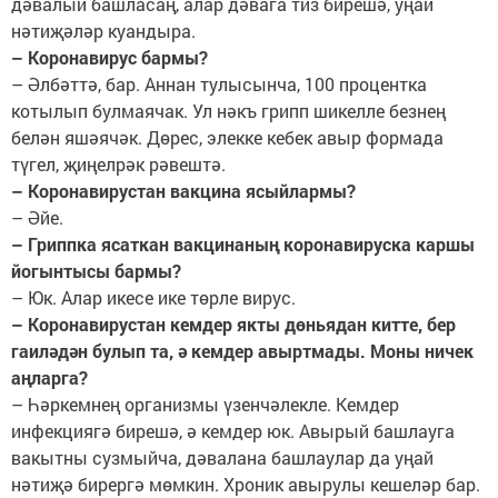
дәвалый башласаң, алар дәвага тиз бирешә, уңай
нәтиҗәләр куандыра.
– Коронавирус бармы?
– Әлбәттә, бар. Аннан тулысынча, 100 процентка
котылып булмаячак. Ул нәкъ грипп шикелле безнең
белән яшәячәк. Дөрес, элекке кебек авыр формада
түгел, җиңелрәк рәвештә.
– Коронавирустан вакцина ясыйлармы?
– Әйе.
– Гриппка ясаткан вакцинаның коронавируска каршы
йогынтысы бармы?
– Юк. Алар икесе ике төрле вирус.
– Коронавирустан кемдер якты дөньядан китте, бер
гаиләдән булып та, ә кемдер авыртмады. Моны ничек
аңларга?
– Һәркемнең организмы үзенчәлекле. Кемдер
инфекциягә бирешә, ә кемдер юк. Авырый башлауга
вакытны сузмыйча, дәвалана башлаулар да уңай
нәтиҗә бирергә мөмкин. Хроник авырулы кешеләр бар.