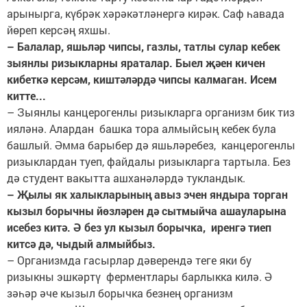
арынырга, күбрәк хәрәкәтләнергә кирәк. Саф һавада
йөреп керсәң яхшы.
– Балалар, яшьләр чипсы, газлы, татлы сулар кебек
зыянлы ризыкларны яраталар. Быел җәен кичен
кибеткә керсәм, киштәләрдә чипсы калмаган. Исем
китте...
– Зыянлы канцерогенлы ризыкларга организм бик тиз
ияләнә. Алардан башка тора алмыйсың кебек була
башлый. Әмма барыбер дә яшьләребез, канцерогенлы
ризыклардан туеп, файдалы ризыкларга тартыла. Без
дә студент вакытта ашханәләрдә тукландык.
– Җылы як халыкларының авыз эчен яндыра торган
кызыл борычны йөзләрен дә сытмыйча ашауларына
исебез китә. Ә без ул кызыл борычка, иренгә тиеп
китсә дә, чыдый алмыйбыз.
– Организмда гасырлар дәверендә теге яки бу
ризыкны эшкәртү ферментлары барлыкка килә. Ә
зәһәр әче кызыл борычка безнең организм