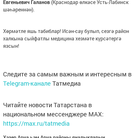
Евгеньевич Галанов
(Краснодар өлкәсе Усть-Лабинск
шәһәреннән).
Хөрмәтле яшь табиблар! Исән-сау булып, сезгә район
халкына сыйфатлы медицина хезмәте күрсәтергә
язсын!
Следите за самым важным и интересным в
Telegram-канале
Татмедиа
Читайте новости Татарстана в
национальном мессенджере MАХ:
https://max.ru/tatmedia
Хәзер Арча һәм Арча районы яңалыкларын