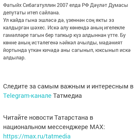
Фатыйх Сибагатуллин 2007 елда РФ Дәүләт Думасы
депутаты итеп сайлана.
Ул кайда гына эшләсә дә, үзеннән соң якты эз
калдырган шәхес. Искә алу көнендә аның игелекле
гамәлләре тагын бер тапкыр күз алдыннан үтте. Бу
көнне аның истәлегенә һәйкәл ачылды, мәдәният
йортында үткән кичәдә аны сагынып, юксынып искә
алдылар.
Следите за самым важным и интересным в
Telegram-канале
Татмедиа
Читайте новости Татарстана в
национальном мессенджере MАХ:
https://max.ru/tatmedia