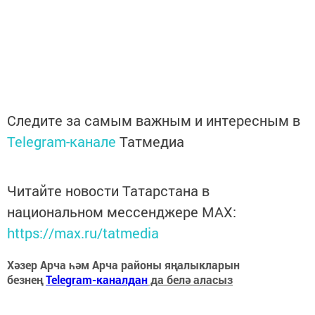
Следите за самым важным и интересным в
Telegram-канале
Татмедиа
Читайте новости Татарстана в
национальном мессенджере MАХ:
https://max.ru/tatmedia
Хәзер Арча һәм Арча районы яңалыкларын
безнең
Telegram-каналдан
да белә аласыз