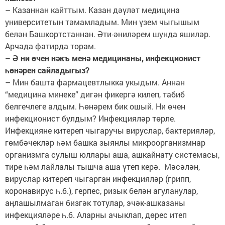
– Казаннан кайттым. Казан дәүләт медицина
университетын тәмамладым. Мин үзем чыгышым
белән Башкортстаннан. Әти-әниләрем шунда яшиләр.
Арчада фатирда торам.
– Ә ни өчен нәкъ менә медицинаны, инфекционист
һөнәрен сайладыгыз?
– Мин башта фармацевтлыкка укыдым. Аннан
“медицина минеке” дигән фикергә килеп, табиб
белгечлеге алдым. Һөнәрем бик ошый. Ни өчен
инфекционист булдым? Инфекцияләр төрле.
Инфекцияне китереп чыгаручы вируслар, бактерияләр,
гөмбәчекләр һәм башка зыянлы микроорганизмнар
организмга сулыш юллары аша, ашкайнату системасы,
тире һәм лайлалы тышча аша үтеп керә. Мәсәлән,
вируслар китереп чыгарган инфекцияләр (грипп,
коронавирус һ.б.), герпес, ризык белән агуланулар,
аңлашылмаган бизгәк тотулар, эчәк-ашказаны
инфекцияләре һ.б. Аларны ачыклап, дөрес итеп