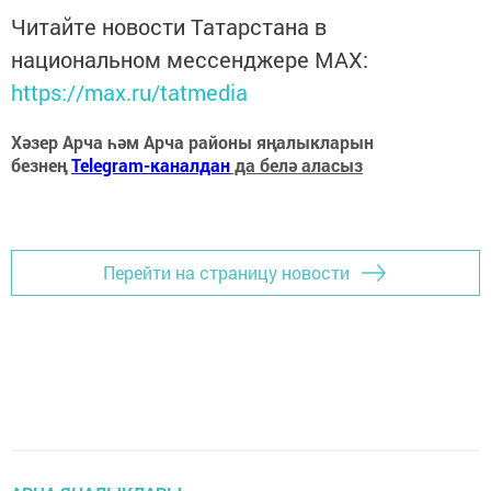
Читайте новости Татарстана в
национальном мессенджере MАХ:
https://max.ru/tatmedia
Хәзер Арча һәм Арча районы яңалыкларын
безнең
Telegram-каналдан
да белә аласыз
Перейти на страницу новости