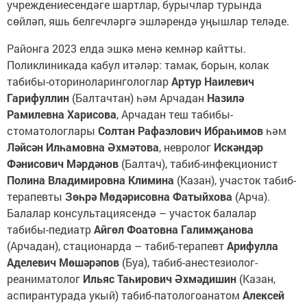
учреждениесендәге шартлар, бурычлар турында
сөйләп, яшь белгечләргә эшләрендә уңышлар теләде.
Районга 2023 елда эшкә менә кемнәр кайтты.
Поликлиникада кабул итәләр: тамак, борын, колак
табибы-оториноларингологлар
Артур Наилевич
Гарифуллин
(Балтачтан) һәм Арчадан
Назилә
Рамилевна Харисова
, Арчадан теш табибы-
стоматологлары
Солтан Рафаэлович Ибраһимов
һәм
Ләйсән Илһамовна Әхмәтова
, невролог
Искәндәр
Фәнисович Мәрдәнов
(Балтач), табиб-инфекционист
Полина Владимировна Климина
(Казан), участок табиб-
терапевты
Зөһрә Мөдәрисовна Фатыйхова
(Арча).
Балалар консультациясендә – участок балалар
табибы-педиатр
Айгөл Фоатовна Галимҗанова
(Арчадан), стационарда – табиб-терапевт
Арифулла
Аделевич Мөшәрәпов
(Буа), табиб-анестезиолог-
реаниматолог
Ильяс Таһирович Әхмәдишин
(Казан,
аспирантурада укый) табиб-патологоанатом
Алексей