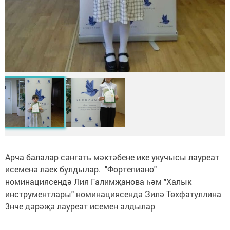
Арча балалар сәнгать мәктәбене ике укучысы лауреат
исеменә лаек булдылар. "Фортепиано"
номинациясендә Лия Галимҗанова һәм "Халык
инструментлары" номинациясендә Зилә Төхфатуллина
3нче дәрәҗә лауреат исемен алдылар