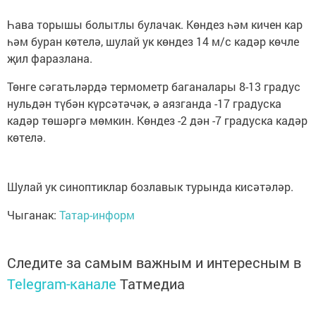
Һава торышы болытлы булачак. Көндез һәм кичен кар
һәм буран көтелә, шулай ук көндез 14 м/с кадәр көчле
җил фаразлана.
Төнге сәгатьләрдә термометр баганалары 8-13 градус
нульдән түбән күрсәтәчәк, ә аязганда -17 градуска
кадәр төшәргә мөмкин. Көндез -2 дән -7 градуска кадәр
көтелә.
Шулай ук синоптиклар бозлавык турында кисәтәләр.
Чыганак:
Татар-информ
Следите за самым важным и интересным в
Telegram-канале
Татмедиа