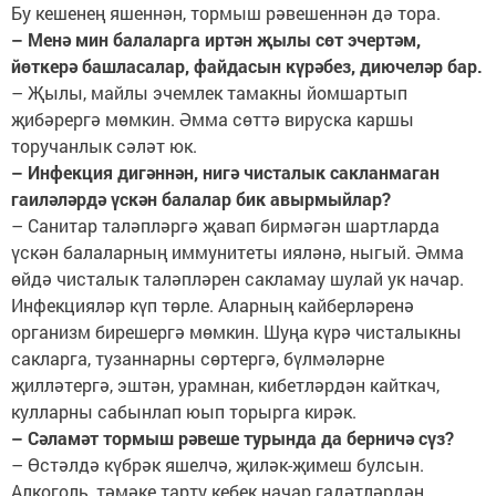
Бу кешенең яшеннән, тормыш рәвешеннән дә тора.
– Менә мин балаларга иртән җылы сөт эчертәм,
йөткерә башласалар, файдасын күрәбез, диючеләр бар.
– Җылы, майлы эчемлек тамакны йомшартып
җибәрергә мөмкин. Әмма сөттә вируска каршы
торучанлык сәләт юк.
– Инфекция дигәннән, нигә чисталык сакланмаган
гаиләләрдә үскән балалар бик авырмыйлар?
– Санитар таләпләргә җавап бирмәгән шартларда
үскән балаларның иммунитеты ияләнә, ныгый. Әмма
өйдә чисталык таләпләрен сакламау шулай ук начар.
Инфекцияләр күп төрле. Аларның кайберләренә
организм бирешергә мөмкин. Шуңа күрә чисталыкны
сакларга, тузаннарны сөртергә, бүлмәләрне
җилләтергә, эштән, урамнан, кибетләрдән кайткач,
кулларны сабынлап юып торырга кирәк.
– Сәламәт тормыш рәвеше турында да берничә сүз?
– Өстәлдә күбрәк яшелчә, җиләк-җимеш булсын.
Алкоголь, тәмәке тарту кебек начар гадәтләрдән