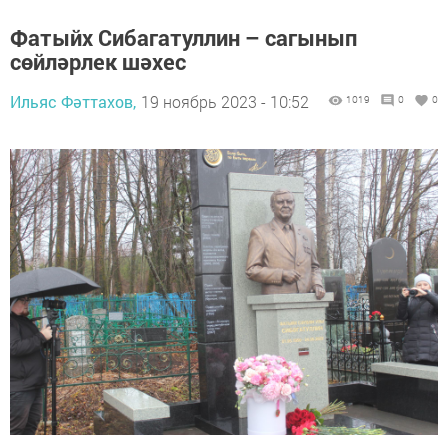
Фатыйх Сибагатуллин – сагынып
сөйләрлек шәхес
Ильяс Фәттахов,
19 ноябрь 2023 - 10:52
1019
0
0