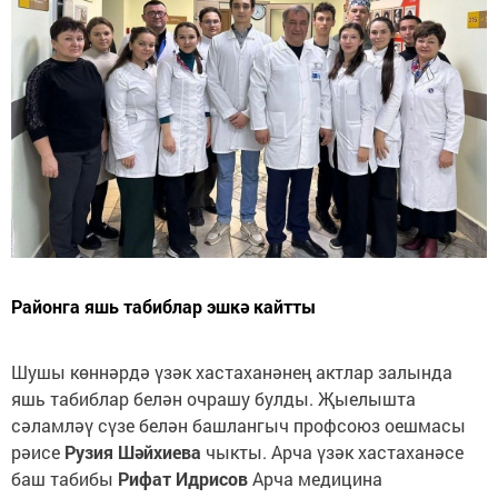
Районга яшь табиблар эшкә кайтты
Шушы көннәрдә үзәк хастаханәнең актлар залында
яшь табиблар белән очрашу булды. Җыелышта
сәламләү сүзе белән башлангыч профсоюз оешмасы
рәисе
Рузия Шәйхиева
чыкты. Арча үзәк хастаханәсе
баш табибы
Рифат Идрисов
Арча медицина