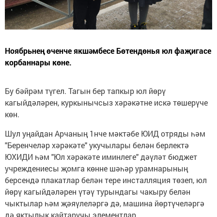
Ноябрьнең өченче якшәмбесе Бөтендөнья юл фаҗигасе
корбаннары көне.
Бу бәйрәм түгел. Тагын бер тапкыр юл йөрү
кагыйдәләрен, куркынычсыз хәрәкәтне искә төшерүче
көн.
Шул уңайдан Арчаның 1нче мәктәбе ЮИД отряды һәм
"Беренчеләр хәрәкәте" укучылары белән берлектә
ЮХИДИ һәм "Юл хәрәкәте иминлеге" дәүләт бюджет
учреждениесы җомга көнне шәһәр урамнарының
берсендә плакатлар белән тере инсталляция төзеп, юл
йөрү кагыйдәләрен үтәү турындагы чакыру белән
чыктылар һәм җәяүлеләргә дә, машина йөртүчеләргә
дә яктылык кайтаручы элементлар