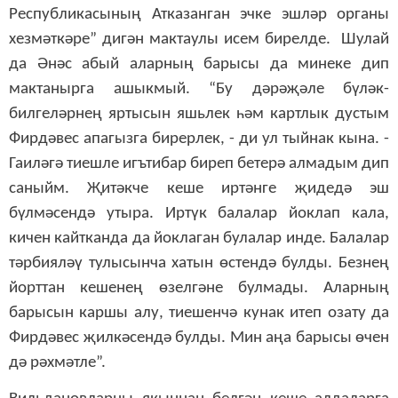
Республикасының Атказанган эчке эшләр органы
хезмәткәре” дигән мактаулы исем бирелде. Шулай
да Әнәс абый аларның барысы да минеке дип
мактанырга ашыкмый. “Бу дәрәҗәле бүләк-
билгеләрнең яртысын яшьлек һәм картлык дустым
Фирдәвес апагызга бирерлек, - ди ул тыйнак кына. -
Гаиләгә тиешле игътибар биреп бетерә алмадым дип
саныйм. Җитәкче кеше иртәнге җидедә эш
бүлмәсендә утыра. Иртүк балалар йоклап кала,
кичен кайтканда да йоклаган булалар инде. Балалар
тәрбияләү тулысынча хатын өстендә булды. Безнең
йорттан кешенең өзелгәне булмады. Аларның
барысын каршы алу, тиешенчә кунак итеп озату да
Фирдәвес җилкәсендә булды. Мин аңа барысы өчен
дә рәхмәтле”.