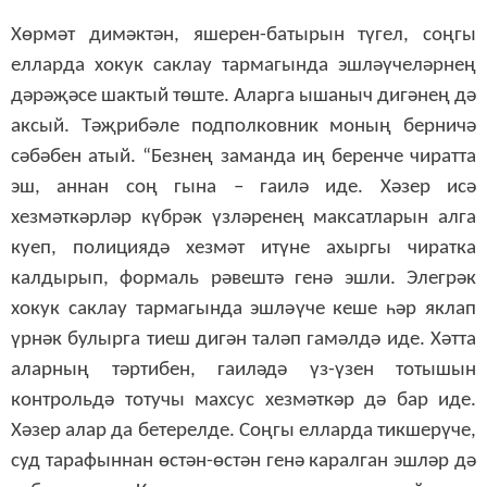
Хөрмәт димәктән, яшерен-батырын түгел, соңгы
елларда хокук саклау тармагында эшләүчеләрнең
дәрәҗәсе шактый төште. Аларга ышаныч дигәнең дә
аксый. Тәҗрибәле подполковник моның берничә
сәбәбен атый. “Безнең заманда иң беренче чиратта
эш, аннан соң гына – гаилә иде. Хәзер исә
хезмәткәрләр күбрәк үзләренең максатларын алга
куеп, полициядә хезмәт итүне ахыргы чиратка
калдырып, формаль рәвештә генә эшли. Элегрәк
хокук саклау тармагында эшләүче кеше һәр яклап
үрнәк булырга тиеш дигән таләп гамәлдә иде. Хәтта
аларның тәртибен, гаиләдә үз-үзен тотышын
контрольдә тотучы махсус хезмәткәр дә бар иде.
Хәзер алар да бетерелде. Соңгы елларда тикшерүче,
суд тарафыннан өстән-өстән генә каралган эшләр дә