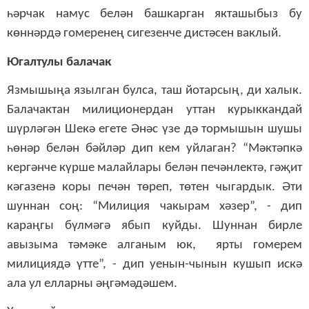
һәрчак намус белән башкарган якташыбыз бу
көннәрдә гомеренең сигезенче дистәсен ваклый.
Югалтулы балачак
Язмышыңа язылган булса, таш йотарсың, ди халык.
Балачактан милиционердан уттан курыккандай
шүрләгән Шекә егете Әнәс үзе дә тормышын шушы
һөнәр белән бәйләр дип кем уйлаган? “Мәктәпкә
кергәнче күрше малайлары белән печәнлектә, гәҗит
кәгазенә коры печән төреп, төтен чыгардык. Әти
шуннан соң: “Милиция чакырам хәзер”, - дип
караңгы бүлмәгә ябып куйды. Шуннан бирле
авызыма тәмәке алганым юк, ярты гомерем
милициядә үтте”, - дип уенын-чынын кушып искә
ала ул елларны әңгәмәдәшем.