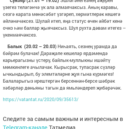
Сукояр (21.01 – 19.02)
Эшләгәнегезнең әҗерен
үзегез теләгәнчә үк ала алмаячаксыз. Аның каравы,
сезгә карата мөнәсәбәт үзгәреп, хөрмәтлерәк кешегә
әйләнәчәксез. Шулай итеп, яңа статус өчен әйбәт кенә
очко һәм баллар җыячаксыз. Шул рухта дәвам итегез –
үкенмәячәксез.
Балык (20.02 – 20.03
) Ниһаять, сезнең урамда да
бәйрәм булачак! Дәрәҗәле кешеләр ярдәмендә
карьерагызны үстерү, байлык-муллыкны ишәйтү
мөмкинлеге ачылачак. Кырысрак, тупасрак сүзләр
ычкындырып, бу элемтәләрне җуя гына күрмәгез!
Балаларыгыз ирештергән берсеннән-берсе шәбрәк
хәбәрләр дөньяны тагын да ямьләндереп җибәрәчәк.
https://vatantat.ru/2020/09/35613/
Следите за самым важным и интересным в
Telegram-канале
Татмедиа