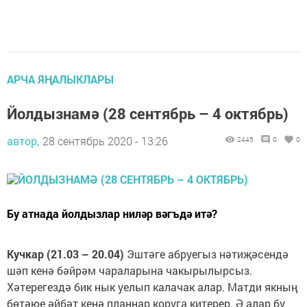
АРЧА ЯҢАЛЫКЛАРЫ
Йолдызнамә (28 сентябрь – 4 октябрь)
автор,
28 сентябрь 2020 - 13:26
2445
0
0
Бу атнада йолдызлар ниләр вәгъдә итә?
Кучкар (21.03 – 20.04)
Эштәге абруегыз нәтиҗәсендә
шәп кенә бәйрәм чараларына чакырылырсыз.
Хәтерегездә бик нык уелып калачак алар. Матди якның
бөтәюе әйбәт кенә планнар коруга китерер. Ә алар бу