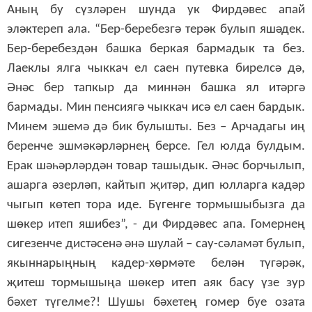
Аның бу сүзләрен шунда ук Фирдәвес апай
эләктереп ала. “Бер-беребезгә терәк булып яшәдек.
Бер-беребездән башка беркая бармадык та без.
Лаеклы ялга чыккач ел саен путевка бирелсә дә,
Әнәс бер тапкыр да миннән башка ял итәргә
бармады. Мин пенсиягә чыккач исә ел саен бардык.
Минем эшемә дә бик булышты. Без – Арчадагы иң
беренче эшмәкәрләрнең берсе. Гел юлда булдым.
Ерак шәһәрләрдән товар ташыдык. Әнәс борчылып,
ашарга әзерләп, кайтып җитәр, дип юлларга кадәр
чыгып көтеп тора иде. Бүгенге тормышыбызга да
шөкер итеп яшибез”, - ди Фирдәвес апа. Гомернең
сигезенче дистәсенә әнә шулай – сау-сәламәт булып,
якыннарыңның кадер-хөрмәте белән түгәрәк,
җитеш тормышыңа шөкер итеп аяк басу үзе зур
бәхет түгелме?! Шушы бәхетең гомер буе озата