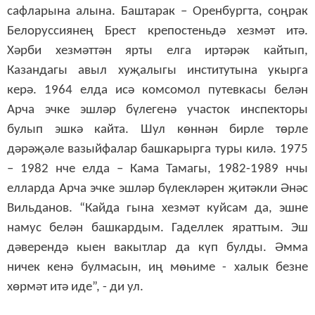
сафларына алына. Баштарак – Оренбургта, соңрак
Белоруссиянең Брест крепостеньдә хезмәт итә.
Хәрби хезмәттән ярты елга иртәрәк кайтып,
Казандагы авыл хуҗалыгы институтына укырга
керә. 1964 елда исә комсомол путевкасы белән
Арча эчке эшләр бүлегенә участок инспекторы
булып эшкә кайта. Шул көннән бирле төрле
дәрәҗәле вазыйфалар башкарырга туры килә. 1975
– 1982 нче елда – Кама Тамагы, 1982-1989 нчы
елларда Арча эчке эшләр бүлекләрен җитәкли Әнәс
Вильданов. “Кайда гына хезмәт куйсам да, эшне
намус белән башкардым. Гаделлек яраттым. Эш
дәверендә кыен вакытлар да күп булды. Әмма
ничек кенә булмасын, иң мөһиме - халык безне
хөрмәт итә иде”, - ди ул.