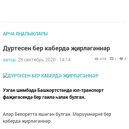
АРЧА ЯҢАЛЫКЛАРЫ
Дүртесен бер кабердә җирләгәннәр
автор,
28 сентябрь 2020 - 14:14
4259
0
0
Узган шимбәдә Башкортстанда юл-транспорт
фаҗигасендә бер гаилә һәлак булган.
Алар Белоретта яшәгән булган. Мәрхүмнәрне бер
кабердә җирләгәннәр.