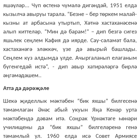
яшәүләр... Чүп өстенә чүмәлә дигәндәй, 1951 елда
кызылча авыруы тарала. “Безне – бер төркем малай-
кызны ат арбасына утыртып, Хәтнә хастаханәсенә
алып киттеләр. “Мин дә барам!” – дип безгә сигез
яшьлек сеңлем Кафия дә иярде. Сау-сәламәт бала,
хастаханәгә эләккәч, үзе дә авырый башлады.
Сеңлем күз алдымда үлде. Ачыргаланып елаганым
бүгенгедәй истә”, - дип авыр хатирәләргә бирлә
әңгәмәдәшем..
Атта да дәрәҗәле
Шекә җиделлык мәктәбен “бик яхшы” билгесенә
тәмамлаган Әнәс абый укуын Яңа Кенәр урта
мәктәбендә дәвам итә. Соңрак Үрнәктәге һөнәри
училищены да “бик яхшы” билгеләренә генә
тәмамлый ул. 1960 елда исә Совет Армиясе