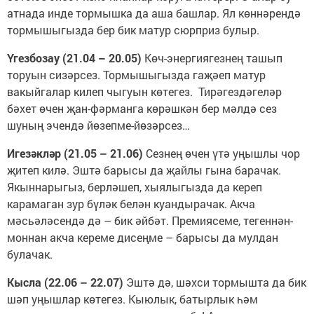
атнада инде тормышка да аша башлар. Ял көннәрендә
тормышыгызда бер бик матур сюрприз булыр.
Үгезбозау (21.04 – 20.05)
Көч-энергиягезнең ташып
торуын сизәрсез. Тормышыгызда гаҗәеп матур
вакыйгалар килеп чыгуын көтегез. Тирәгездәгеләр
бәхет өчен җан-фәрманга көрәшкән бер мәлдә сез
шуның эчендә йөзепме-йөзәрсез…
Игезәкләр (21.05 – 21.06)
Сезнең өчен үтә уңышлы чор
җитеп килә. Эштә барысы да җайлы гына барачак.
Якыннарыгыз, берләшеп, хыялыгызда да кереп
карамаган зур бүләк белән куандырачак. Акча
мәсьәләсендә дә – бик әйбәт. Премиясеме, тегеннән-
моннан акча кереме дисеңме – барысы да мулдан
булачак.
Кысла (22.06 – 22.07)
Эштә дә, шәхси тормышта да бик
шәп уңышлар көтегез. Кыюлык, батырлык һәм