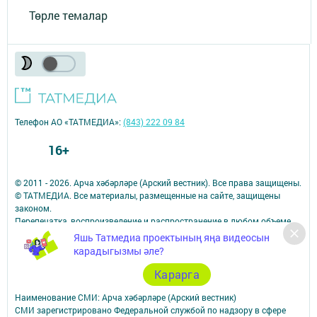
Төрле темалар
Телефон АО «ТАТМЕДИА»:
(843) 222 09 84
16+
© 2011 - 2026. Арча хәбәрләре (Арский вестник). Все права защищены.
© ТАТМЕДИА. Все материалы, размещенные на сайте, защищены
законом.
Перепечатка, воспроизведение и распространение в любом объеме
информации,
Яшь Татмедиа проектының яңа видеосын
размещенной на сайте, возможна только с письменного согласия
карадыгызмы әле?
редакций СМИ.
При поддержке Республиканского агентства по печати и массовым
Карарга
коммуникациям.
Наименование СМИ: Арча хәбәрләре (Арский вестник)
СМИ зарегистрировано Федеральной службой по надзору в сфере