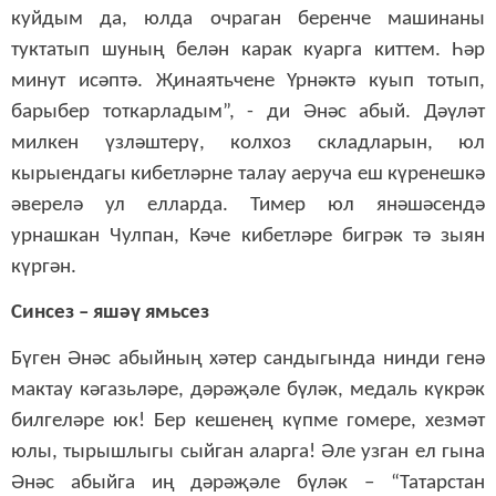
куйдым да, юлда очраган беренче машинаны
туктатып шуның белән карак куарга киттем. Һәр
минут исәптә. Җинаятьчене Үрнәктә куып тотып,
барыбер тоткарладым”, - ди Әнәс абый. Дәүләт
милкен үзләштерү, колхоз складларын, юл
кырыендагы кибетләрне талау аеруча еш күренешкә
әверелә ул елларда. Тимер юл янәшәсендә
урнашкан Чулпан, Кәче кибетләре бигрәк тә зыян
күргән.
Синсез – яшәү ямьсез
Бүген Әнәс абыйның хәтер сандыгында нинди генә
мактау кәгазьләре, дәрәҗәле бүләк, медаль күкрәк
билгеләре юк! Бер кешенең күпме гомере, хезмәт
юлы, тырышлыгы сыйган аларга! Әле узган ел гына
Әнәс абыйга иң дәрәҗәле бүләк – “Татарстан