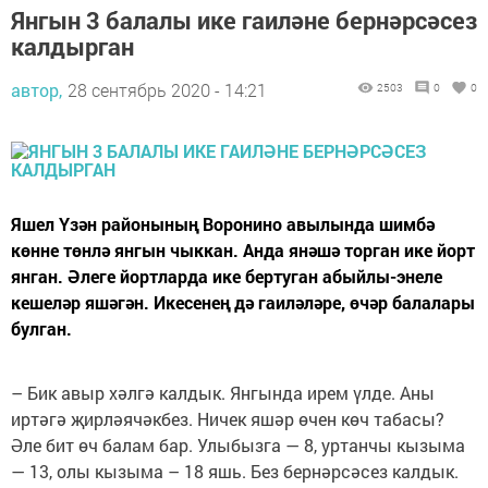
Янгын 3 балалы ике гаиләне бернәрсәсез
калдырган
автор,
28 сентябрь 2020 - 14:21
2503
0
0
Яшел Үзән районының Воронино авылында шимбә
көнне төнлә янгын чыккан. Анда янәшә торган ике йорт
янган. Әлеге йортларда ике бертуган абыйлы-энеле
кешеләр яшәгән. Икесенең дә гаиләләре, өчәр балалары
булган.
– Бик авыр хәлгә калдык. Янгында ирем үлде. Аны
иртәгә җирләячәкбез. Ничек яшәр өчен көч табасы?
Әле бит өч балам бар. Улыбызга — 8, уртанчы кызыма
— 13, олы кызыма – 18 яшь. Без бернәрсәсез калдык.