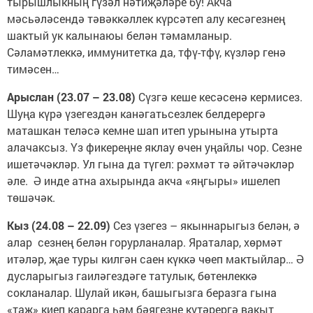
тырышлыкның гүзәл нәтиҗәләре бу! Акча
мәсьәләсендә тәвәккәллек күрсәтеп алу кесәгезнең
шактый ук калынаюы белән тәмамланыр.
Сәламәтлеккә, иммунитетка да, тфү-тфү, күзләр генә
тимәсен…
Арыслан (23.07 – 23.08)
Сүзгә кеше кесәсенә кермисез.
Шуңа күрә үзегездән канәгатьсезлек белдерергә
маташкан теләсә кемне шап итеп урынына утырта
алачаксыз. Үз фикереңне яклау өчен уңайлы чор. Сезне
ишетәчәкләр. Ул гына да түгел: рәхмәт тә әйтәчәкләр
әле. Ә инде атна ахырында акча «яңгыры» ишелеп
төшәчәк.
Кыз (24.08 – 22.09)
Сез үзегез – якыннарыгыз белән, ә
алар сезнең белән горурланалар. Яраталар, хөрмәт
итәләр, җае туры килгән саен күккә чөеп мактыйлар… Ә
дусларыгыз гаиләгездәге татулык, бөтенлеккә
сокланалар. Шулай икән, башыгызга беразга гына
«таҗ» киеп карарга һәм бәягезне күтәрергә вакыт