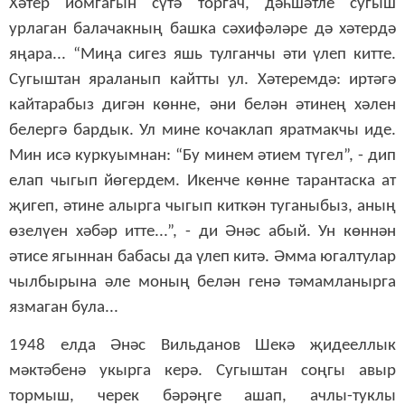
Хәтер йомгагын сүтә торгач, дәһшәтле сугыш
урлаган балачакның башка сәхифәләре дә хәтердә
яңара... “Миңа сигез яшь тулганчы әти үлеп китте.
Сугыштан яраланып кайтты ул. Хәтеремдә: иртәгә
кайтарабыз дигән көнне, әни белән әтинең хәлен
белергә бардык. Ул мине кочаклап яратмакчы иде.
Мин исә куркуымнан: “Бу минем әтием түгел”, - дип
елап чыгып йөгердем. Икенче көнне тарантаска ат
җигеп, әтине алырга чыгып киткән туганыбыз, аның
өзелүен хәбәр итте...”, - ди Әнәс абый. Ун көннән
әтисе ягыннан бабасы да үлеп китә. Әмма югалтулар
чылбырына әле моның белән генә тәмамланырга
язмаган була...
1948 елда Әнәс Вильданов Шекә җидееллык
мәктәбенә укырга керә. Сугыштан соңгы авыр
тормыш, черек бәрәңге ашап, ачлы-туклы