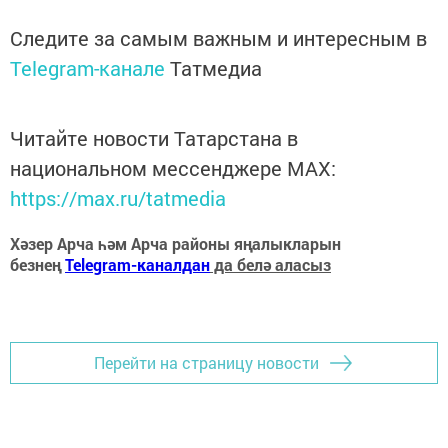
Следите за самым важным и интересным в
Telegram-канале
Татмедиа
Читайте новости Татарстана в
национальном мессенджере MАХ:
https://max.ru/tatmedia
Хәзер Арча һәм Арча районы яңалыкларын
безнең
Telegram-каналдан
да белә аласыз
Перейти на страницу новости