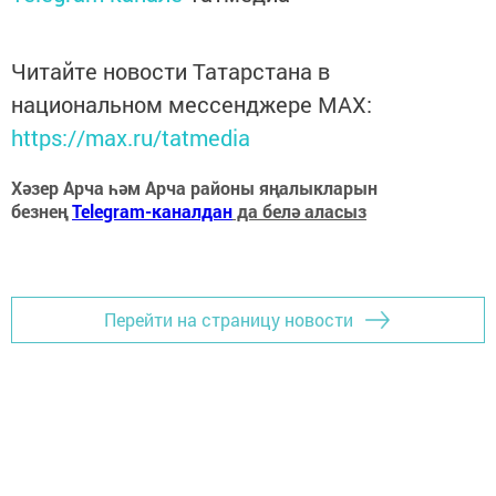
Читайте новости Татарстана в
национальном мессенджере MАХ:
https://max.ru/tatmedia
Хәзер Арча һәм Арча районы яңалыкларын
безнең
Telegram-каналдан
да белә аласыз
Перейти на страницу новости