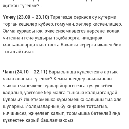
җиткән түгелме?..
Үлчәү (23.09 – 23.10)
Тирәгездә серкәсе су күтәрми
торган кешеләр күбәер, гомумән, хәлләр кискенләшер.
Әмма куркасы юк: эчке сиземләвегез нәрсәне колак
читеннән генә уздырып җибәрергә, ниндирәк
мәсьәләләрдә кыю төстә бәхәскә керергә икәнен бик
төгәл әйтәчәк.
Чаян (24.10 – 22.11)
Барысын да күңелегезгә артык
якын аласыз түгелме? Кемнәрнеңдер авызыннан
чыккан чәнечкеле сүзләр йөрәгегезгә гүя ук кебек
кадалып, үзегезне бер мәлгә тынсыз калдыргандай
буламы? Ишетмәмешкә-күрмәмешкә салышыгыз әле
шуларны. Йолдызларның бу киңәшен тотсагыз,
һичшиксез, җиңеләеп калып, тормышка бөтенләй яңа
күзлектән карый башлаячаксыз!