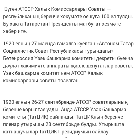
Бүген АТССР Халык Комиссарлары Советы —
республиканың беренче хөкүмәте оешуга 100 ел тулды.
Бу хакта Татарстан Президенты матбугат хезмәте
хәбәр итә.
1920 елның 27 маенда гамәлгә куелган «Автоном Татар
Социалистик Совет Республикасы турындагы»
Бөтенроссия Үзәк башкарма комитеты декреты буенча
дәүләт хакимияте аппараты җирле депутатлар советы,
Үзәк башкарма комитет һәм АТССР Халык
комиссарлары советы төзелгән.
1920 елның 26-27 сентябрендә АТССР советларының
беренче корылтае узды. Анда АТССР Үзәк башкарма
комитеты (ТатЦИК) сайланды. ТатЦИКның беренче
пленар утырышы 28 сентябрьдә булды. Утырышта
катнашучылар ТатЦИК Президиумын сайлау