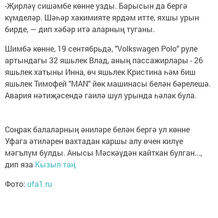
-Җирләү сишәмбе көнне узды. Барысын да бергә
күмделәр. Шәһәр хакимияте ярдәм итте, яхшы урын
бирде, — дип хәбәр итә аларның туганы.
Шимбә көнне, 19 сентябрьдә, "Volkswagen Polo" руле
артындагы 32 яшьлек Влад, аның пассажирлары - 26
яшьлек хатыны Инна, өч яшьлек Кристина һәм биш
яшьлек Тимофей "MAN" йөк машинасы белән бәрелешә.
Авария нәтиҗәсендә гаилә шул урында һәлак була.
Соңрак балаларның әниләре белән бергә ул көнне
Уфага әтиләрен вахтадан каршы алу өчен килүе
мәгълүм булды. Анысы Мәскәүдән кайткан булган...,
дип яза
Кызыл таң
Фото:
ufa1.ru