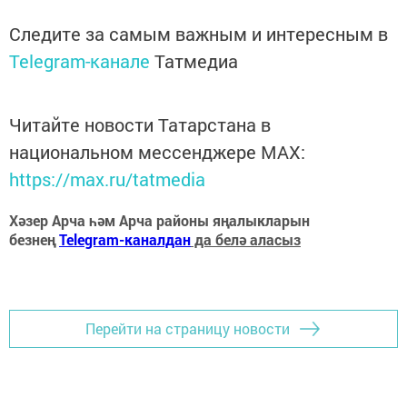
Следите за самым важным и интересным в
Telegram-канале
Татмедиа
Читайте новости Татарстана в
национальном мессенджере MАХ:
https://max.ru/tatmedia
Хәзер Арча һәм Арча районы яңалыкларын
безнең
Telegram-каналдан
да белә аласыз
Перейти на страницу новости