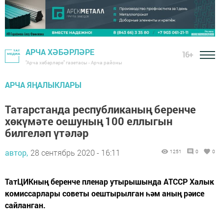
АРЧА ХӘБӘРЛӘРЕ
16+
"Арча хәбәрләре" газетасы - Арча районы
АРЧА ЯҢАЛЫКЛАРЫ
Татарстанда республиканың беренче
хөкүмәте оешуның 100 еллыгын
билгеләп үтәләр
автор,
28 сентябрь 2020 - 16:11
1251
0
0
ТатЦИКның беренче пленар утырышында АТССР Халык
комиссарлары советы оештырылган һәм аның рәисе
сайланган.