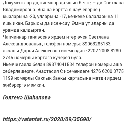
Документлар да, киемнәр дә янып бетте, – ди Светлана
Владимировна. Янәшә йортта яшәүчеләрнең
кызларына -20, улларына -17, кечкенә балаларына 11
яшь икән. Барысы да исән-сау. Әмма ут аларны да
урамда калдырган.
Чапчиннар гаиләсенә ярдәм итәр өчен Светлана
Александрованың телефон номеры: 89063285133,
акчаны Дарья Алексеевна исемендәге 2202 2008 8280
2745 номерлы картага күчереп була.
Икенче гаилә белән 89874041534 телефон номеры аша
хәбәрләшергә, Анастасия С исемендәге 4276 6200 3775
1199 номерлы Саклык банкы картасына матди ярдәм
җибәрергә мөмкин.
Гөлгенә Шиһапова
https://vatantat.ru/2020/09/35690/