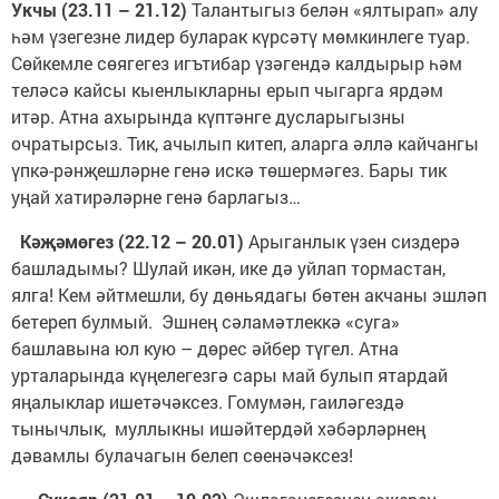
Укчы (23.11 – 21.12)
Талантыгыз белән «ялтырап» алу
һәм үзегезне лидер буларак күрсәтү мөмкинлеге туар.
Сөйкемле сөягегез игътибар үзәгендә калдырыр һәм
теләсә кайсы кыенлыкларны ерып чыгарга ярдәм
итәр. Атна ахырында күптәнге дусларыгызны
очратырсыз. Тик, ачылып китеп, аларга әллә кайчангы
үпкә-рәнҗешләрне генә искә төшермәгез. Бары тик
уңай хатирәләрне генә барлагыз…
Кәҗәмөгез (22.12 – 20.01)
Арыганлык үзен сиздерә
башладымы? Шулай икән, ике дә уйлап тормастан,
ялга! Кем әйтмешли, бу дөньядагы бөтен акчаны эшләп
бетереп булмый. Эшнең сәламәтлеккә «суга»
башлавына юл кую – дөрес әйбер түгел. Атна
урталарында күңелегезгә сары май булып ятардай
яңалыклар ишетәчәксез. Гомумән, гаиләгездә
тынычлык, муллыкны ишәйтердәй хәбәрләрнең
дәвамлы булачагын белеп сөенәчәксез!