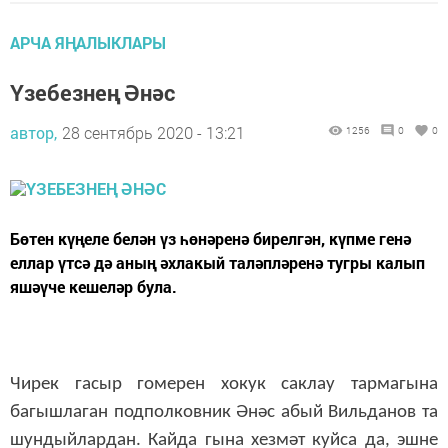
АРЧА ЯҢАЛЫКЛАРЫ
Үзебезнең Әнәс
автор,
28 сентябрь 2020 - 13:21
1256
0
0
Бөтен күңеле белән үз һөнәренә бирелгән, күпме генә
еллар үтсә дә аның әхлакый таләпләренә тугры калып
яшәүче кешеләр була.
Чирек гасыр гомерен хокук саклау тармагына
багышлаган подполковник Әнәс абый Вильданов та
шундыйлардан. Кайда гына хезмәт куйса да, эшне