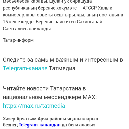
мәсьәләсен карады, шулай ук очрашуда
республиканың беренче хөкүмәте — АТССР Халык
комиссарлары советы оештырылды, аның составына
15 кеше керде. Беренче рәис итеп Сәхипгәрәй
Сәетгалиев сайланды.
Татар-информ
Следите за самым важным и интересным в
Telegram-канале
Татмедиа
Читайте новости Татарстана в
национальном мессенджере MАХ:
https://max.ru/tatmedia
Хәзер Арча һәм Арча районы яңалыкларын
безнең
Telegram-каналдан
да белә аласыз