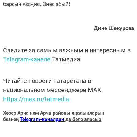
барсын үзеңне, Әнәс абый!
Динә Шәкүрова
Следите за самым важным и интересным в
Telegram-канале
Татмедиа
Читайте новости Татарстана в
национальном мессенджере MАХ:
https://max.ru/tatmedia
Хәзер Арча һәм Арча районы яңалыкларын
безнең
Telegram-каналдан
да белә аласыз