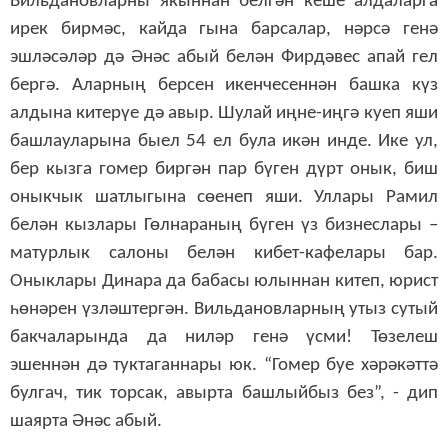
Вильдановларны якыннан белгән кеше алдаларга
ирек бирмәс, кайда гына барсалар, нәрсә генә
эшләсәләр дә Әнәс абый белән Фирдәвес апай гел
бергә. Аларның берсен икенчесеннән башка күз
алдына китерүе дә авыр. Шулай иңне-иңгә куеп яши
башлауларына быел 54 ел була икән инде. Ике ул,
бер кызга гомер биргән пар бүген дүрт онык, биш
оныкчык шатлыгына сөенеп яши. Уллары Рамил
белән кызлары Гөлнараның бүген үз бизнеслары –
матурлык салоны белән кибет-кафелары бар.
Оныклары Динара да бабасы юлыннан китеп, юрист
һөнәрен үзләштергән. Вильдановларның утыз сутый
бакчаларында да ниләр генә үсми! Төзелеш
эшеннән дә туктаганнары юк. “Гомер буе хәрәкәттә
булгач, тик торсак, авырта башлыйбыз без”, - дип
шаярта Әнәс абый.