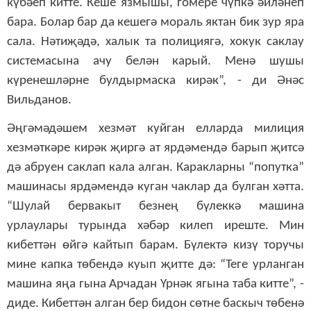
күбәеп китте. Кеше язмышы, гомере чүпкә әйләнеп
бара. Болар бар да кешегә мораль яктан бик зур яра
сала. Нәтиҗәдә, халык та полициягә, хокук саклау
системасына ачу белән карый. Менә шушы
күренешләрне булдырмаска кирәк”, - ди Әнәс
Вильданов.
Әңгәмәдәшем хезмәт куйган елларда милиция
хезмәткәре кирәк җиргә ат ярдәмендә барып җитсә
дә абруен саклап кала алган. Каракларны “попутка”
машинасы ярдәмендә куган чаклар да булган хәтта.
“Шулай бервакыт безнең бүлеккә машина
урлаулары турында хәбәр килеп иреште. Мин
кибеттән өйгә кайтып барам. Бүлектә кизү торучы
мине капка төбендә куып җитте дә: “Теге урланган
машина яңа гына Арчадан Үрнәк ягына таба китте”, -
диде. Кибеттән алган бер бидон сөтне баскыч төбенә