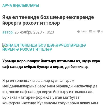
АРЧА ЯҢАЛЫКЛАРЫ
Яңа ел төнендә боз шәһәрчекләрендә
йөрергә рөхсәт иттеләр
автор,
25 ноябрь 2020 - 18:20
1664
0
0
Урамда коронавирус йоктыру ихтималы аз, шуңа күрә
саф һавада күбрәк булырга кирәк, ди белгечләр.
Яңа ел төнендә чыршылар куелган урам
мәйданчыкларына бару өчен бернинди чикләүләр дә
юк, чөнки саф һавада вирус йоктыру ихтималы аз.
Бу хакта «Татар-информ»да узган матбугат
конференциясендә Кулланучы хокукларын яклау һәм