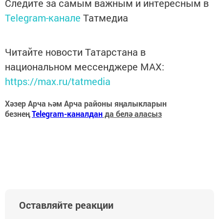
Следите за самым важным и интересным в
Telegram-канале
Татмедиа
Читайте новости Татарстана в
национальном мессенджере MАХ:
https://max.ru/tatmedia
Хәзер Арча һәм Арча районы яңалыкларын
безнең
Telegram-каналдан
да белә аласыз
Оставляйте реакции