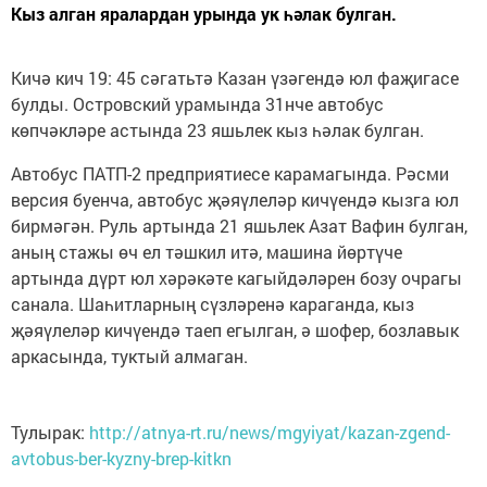
Кыз алган яралардан урында ук һәлак булган.
Кичә кич 19: 45 сәгатьтә Казан үзәгендә юл фаҗигасе
булды. Островский урамында 31нче автобус
көпчәкләре астында 23 яшьлек кыз һәлак булган.
Автобус ПАТП-2 предприятиесе карамагында. Рәсми
версия буенча, автобус җәяүлеләр кичүендә кызга юл
бирмәгән. Руль артында 21 яшьлек Азат Вафин булган,
аның стажы өч ел тәшкил итә, машина йөртүче
артында дүрт юл хәрәкәте кагыйдәләрен бозу очрагы
санала. Шаһитларның сүзләренә караганда, кыз
җәяүлеләр кичүендә таеп егылган, ә шофер, бозлавык
аркасында, туктый алмаган.
Тулырак:
http://atnya-rt.ru/news/mgyiyat/kazan-zgend-
avtobus-ber-kyzny-brep-kitkn