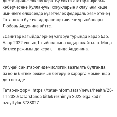
дистанцияне саклау керә. Бу хакта «Татар-информ»
хәбәрчесенә Кулланучы хокукларын яклау һәм кеше
иминлеге өлкәсендә күзәтчелек федераль хезмәтенең
Татарстан буенча идарәсе җитәкчесе урынбасары
Любовь Авдонина әйтте.
«Санитар кагыйдәләрнең үзгәрүе турында карар бар.
Алар 2022 елның 1 гыйнварына кадәр озайтыла. Моңа
битлек режимы да керә», — диде Авдонина.
Ул уңай санитар-эпидемиологик вазгыять булганда,
яз көне битлек режимын бетерүне карарга мөмкиннәр
дип өстәде.
Татар-информ: https://tatar-inform.tatar/news/health/25-
11-2020/tatarstanda-bitlek-rezhimyn-2022-elga-kad-r-
ozayttylar-5788027