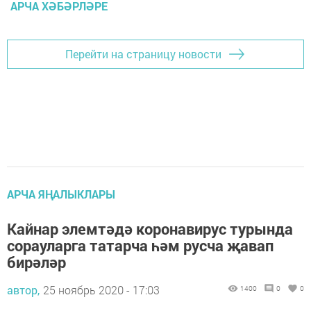
АРЧА ХӘБӘРЛӘРЕ
Перейти на страницу новости
АРЧА ЯҢАЛЫКЛАРЫ
Кайнар элемтәдә коронавирус турында
сорауларга татарча һәм русча җавап
бирәләр
автор,
25 ноябрь 2020 - 17:03
1400
0
0