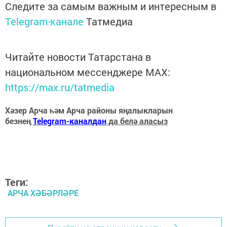
Следите за самым важным и интересным в
Telegram-канале
Татмедиа
Читайте новости Татарстана в
национальном мессенджере MАХ:
https://max.ru/tatmedia
Хәзер Арча һәм Арча районы яңалыкларын
безнең
Telegram-каналдан
да белә аласыз
Теги:
АРЧА ХӘБӘРЛӘРЕ