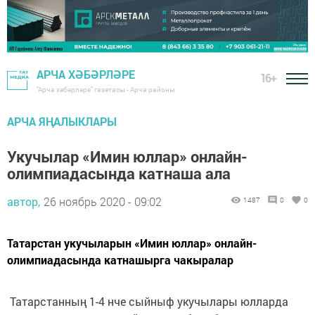
АРЧА ХӘБӘРЛӘРЕ
16+
"Арча хәбәрләре" газетасы - Арча районы
АРЧА ЯҢАЛЫКЛАРЫ
Укучылар «Имин юллар» онлайн-
олимпиадасында катнаша ала
автор,
26 ноябрь 2020 - 09:02
1487
0
0
Татарстан укучыларын «Имин юллар» онлайн-
олимпиадасында катнашырга чакыралар
Татарстанның 1-4 нче сыйныф укучылары юлларда