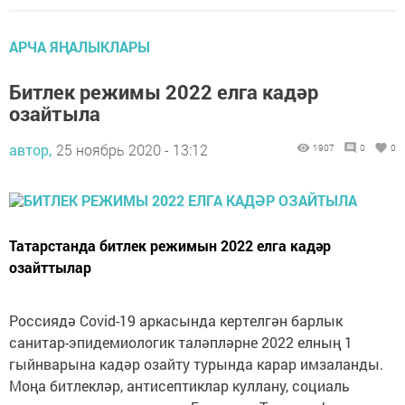
АРЧА ЯҢАЛЫКЛАРЫ
Битлек режимы 2022 елга кадәр
озайтыла
автор,
25 ноябрь 2020 - 13:12
1907
0
0
Татарстанда битлек режимын 2022 елга кадәр
озайттылар
Россиядә Covid-19 аркасында кертелгән барлык
санитар-эпидемиологик таләпләрне 2022 елның 1
гыйнварына кадәр озайту турында карар имзаланды.
Моңа битлекләр, антисептиклар куллану, социаль