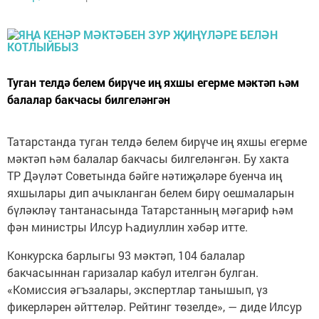
Туган телдә белем бирүче иң яхшы егерме мәктәп һәм
балалар бакчасы билгеләнгән
Татарстанда туган телдә белем бирүче иң яхшы егерме
мәктәп һәм балалар бакчасы билгеләнгән. Бу хакта
ТР Дәүләт Советында бәйге нәтиҗәләре буенча иң
яхшылары дип ачыкланган белем бирү оешмаларын
бүләкләү тантанасында Татарстанның мәгариф һәм
фән министры Илсур Һадиуллин хәбәр итте.
Конкурска барлыгы 93 мәктәп, 104 балалар
бакчасыннан гаризалар кабул ителгән булган.
«Комиссия әгъзалары, экспертлар танышып, үз
фикерләрен әйттеләр. Рейтинг төзелде», — диде Илсур