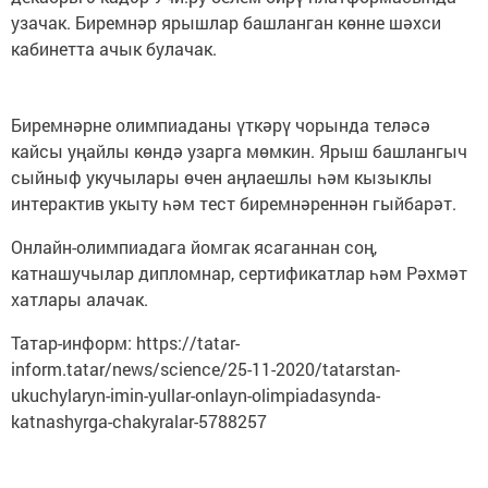
узачак. Биремнәр ярышлар башланган көнне шәхси
кабинетта ачык булачак.
Биремнәрне олимпиаданы үткәрү чорында теләсә
кайсы уңайлы көндә узарга мөмкин. Ярыш башлангыч
сыйныф укучылары өчен аңлаешлы һәм кызыклы
интерактив укыту һәм тест биремнәреннән гыйбарәт.
Онлайн-олимпиадага йомгак ясаганнан соң,
катнашучылар дипломнар, сертификатлар һәм Рәхмәт
хатлары алачак.
Татар-информ: https://tatar-
inform.tatar/news/science/25-11-2020/tatarstan-
ukuchylaryn-imin-yullar-onlayn-olimpiadasynda-
katnashyrga-chakyralar-5788257