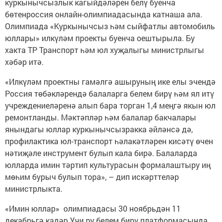
куркынычсызлык кагыйдәләрен белү буенча
бөтенроссия онлайн-олимпиадасында катнаша ала.
Олимпиада «Куркынычсыз һәм сыйфатлы автомобиль
юллары» илкүләм проекты буенча оештырыла. Бу
хакта ТР Транспорт һәм юл хуҗалыгы министрлыгы
хәбәр итә.
«Илкүләм проектны гамәлгә ашыруның ике елы эчендә
Россия төбәкләрендә балаларга белем бирү һәм ял итү
учреждениеләренә алып бара торган 1,4 меңгә якын юл
ремонтланды. Мәктәпләр һәм балалар бакчалары
янындагы юллар куркынычсызракка әйләнсә дә,
профилактика юл-транспорт һәлакәтләрен кисәтү өчен
нәтиҗәле инструмент булып кала бирә. Балаларда
юлларда имин тәртип культурасын формалаштыру иң
мөһим бурыч булып тора», – дип искәрттеләр
министрлыкта.
«Имин юллар» олимпиадасы 30 ноябрьдән 11
декабрьгә кадәр Учи.ру белем бирү платформасында