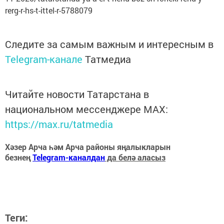
rerg-r-hs-t-ittel-r-5788079
Следите за самым важным и интересным в
Telegram-канале
Татмедиа
Читайте новости Татарстана в
национальном мессенджере MАХ:
https://max.ru/tatmedia
Хәзер Арча һәм Арча районы яңалыкларын
безнең
Telegram-каналдан
да белә аласыз
Теги: