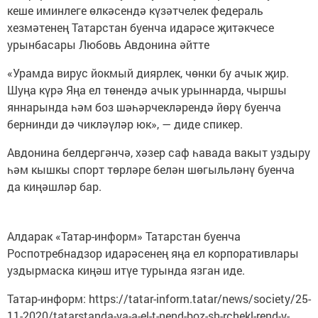
кеше иминлеге өлкәсендә күзәтчелек федераль
хезмәтенең Татарстан буенча идарәсе җитәкчесе
урынбасары Любовь Авдонина әйтте
«Урамда вирус йокмый диярлек, чөнки бу ачык җир.
Шуңа күрә Яңа ел төнендә ачык урыннарда, чыршы
яннарында һәм боз шәһәрчекләрендә йөрү буенча
бернинди дә чикләүләр юк», — диде спикер.
Авдонина белдергәнчә, хәзер саф һавада вакыт уздыру
һәм кышкы спорт төрләре белән шөгыльләнү буенча
да киңәшләр бар.
Алдарак «Татар-информ» Татарстан буенча
Роспотребнадзор идарәсенең яңа ел корпоративлары
уздырмаска киңәш итүе турында язган иде.
Татар-информ: https://tatar-inform.tatar/news/society/25-
11-2020/tatarstanda-ya-a-el-t-nend-boz-sh-rchekl-rend-y-