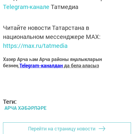
Telegram-канале
Татмедиа
Читайте новости Татарстана в
национальном мессенджере MАХ:
https://max.ru/tatmedia
Хәзер Арча һәм Арча районы яңалыкларын
безнең
Telegram-каналдан
да белә аласыз
Теги:
АРЧА ХӘБӘРЛӘРЕ
Перейти на страницу новости