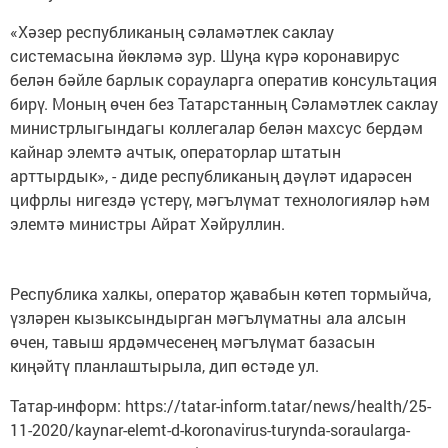
«Хәзер республиканың сәламәтлек саклау
системасына йөкләмә зур. Шуңа күрә коронавирус
белән бәйле барлык сорауларга оператив консультация
бирү. Моның өчен без Татарстанның Сәламәтлек саклау
министрлыгындагы коллегалар белән махсус бердәм
кайнар элемтә ачтык, операторлар штатын
арттырдык», - диде республиканың дәүләт идарәсен
цифрлы нигездә үстерү, мәгълүмат технологияләр һәм
элемтә министры Айрат Хәйруллин.
Республика халкы, оператор җавабын көтеп тормыйча,
үзләрен кызыксындырган мәгълүматны ала алсын
өчен, тавыш ярдәмчесенең мәгълүмат базасын
киңәйтү планлаштырыла, дип өстәде ул.
Татар-информ: https://tatar-inform.tatar/news/health/25-
11-2020/kaynar-elemt-d-koronavirus-turynda-soraularga-