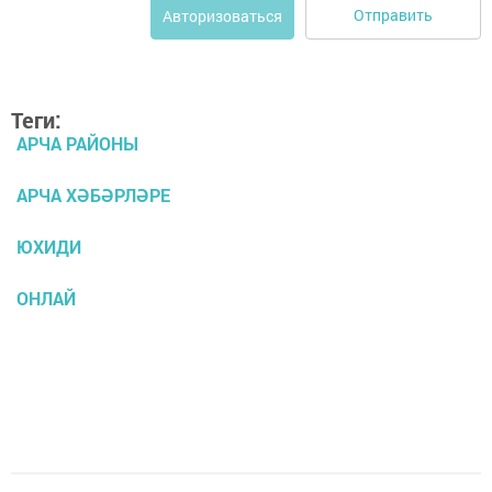
Отправить
Авторизоваться
Теги:
АРЧА РАЙОНЫ
АРЧА ХӘБӘРЛӘРЕ
ЮХИДИ
ОНЛАЙ