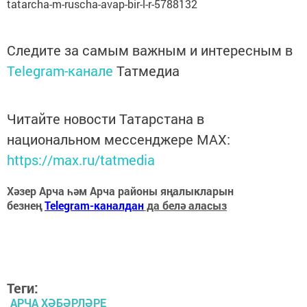
tatarcha-m-ruscha-avap-bir-l-r-5788132
Следите за самым важным и интересным в
Telegram-канале
Татмедиа
Читайте новости Татарстана в
национальном мессенджере MАХ:
https://max.ru/tatmedia
Хәзер Арча һәм Арча районы яңалыкларын
безнең
Telegram-каналдан
да белә аласыз
Теги:
АРЧА ХӘБӘРЛӘРЕ