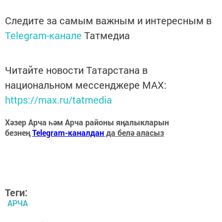
Следите за самым важным и интересным в
Telegram-канале
Татмедиа
Читайте новости Татарстана в
национальном мессенджере MАХ:
https://max.ru/tatmedia
Хәзер Арча һәм Арча районы яңалыкларын
безнең
Telegram-каналдан
да белә аласыз
Теги:
АРЧА