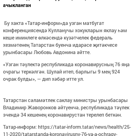
ачыкланган
Бу хакта «Татар-информ»да узган матбугат
конференциясендә Кулланучы хокукларын яклау һәм
кеше иминлеге өлкәсендә күзәтчелек федераль
хезмәтенең Татарстан буенча идарәсе җитәкчесе
урынбасары Любовь Авдонина әйтте.
«Узган тәүлектә республикада коронавирусның 76 яңа
очрагы теркәлгән. Шулай итеп, барлыгы 9 мең 924
очрак булды», — дип хәбәр итте ул.
Татарстан сәламәтлек саклау министры урынбасары
Владимир Жаворонков әйтүенчә, республикада тәүлек
эчендә 34 кешенең коронавирустан терелеп беткән.
Татар-информ: https://tatar-inform.tatar/news/health/25-
11-2020/tatarstanda-koronavirusny-76-ya-a-ochragy-