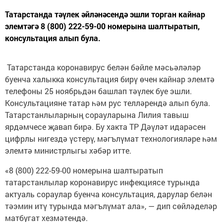
Татарстанда тәүлек әйләнәсендә эшли торган кайнар
элемтәгә 8 (800) 222-59-00 номерына шалтыратып,
консультация алып була.
Татарстанда коронавирус белән бәйле мәсьәләләр
буенча халыкка консультация бирү өчен кайнар элемтә
телефоны 25 ноябрьдән башлап тәүлек буе эшли.
Консультацияне татар һәм рус телләрендә алып була.
Татарстанлыларның сорауларына Лилия тавыш
ярдәмчесе җавап бирә. Бу хакта ТР Дәүләт идарәсен
цифрлы нигездә үстерү, мәгълүмат технологияләре һәм
элемтә министрлыгы хәбәр итте.
«8 (800) 222-59-00 номерына шалтыратып
татарстанлылар коронавирус инфекциясе турында
актуаль сораулар буенча консультация, дарулар белән
тәэмин итү турында мәгълүмат ала», — дип сөйләделәр
матбугат хезмәтендә.