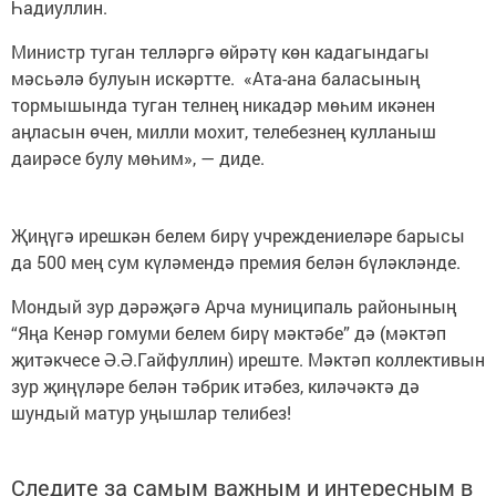
Һадиуллин.
Министр туган телләргә өйрәтү көн кадагындагы
мәсьәлә булуын искәртте. «Ата-ана баласының
тормышында туган телнең никадәр мөһим икәнен
аңласын өчен, милли мохит, телебезнең кулланыш
даирәсе булу мөһим», — диде.
Җиңүгә ирешкән белем бирү учреждениеләре барысы
да 500 мең сум күләмендә премия белән бүләкләнде.
Мондый зур дәрәҗәгә Арча муниципаль районының
“Яңа Кенәр гомуми белем бирү мәктәбе” дә (мәктәп
җитәкчесе Ә.Ә.Гайфуллин) иреште. Мәктәп коллективын
зур җиңүләре белән тәбрик итәбез, киләчәктә дә
шундый матур уңышлар телибез!
Следите за самым важным и интересным в