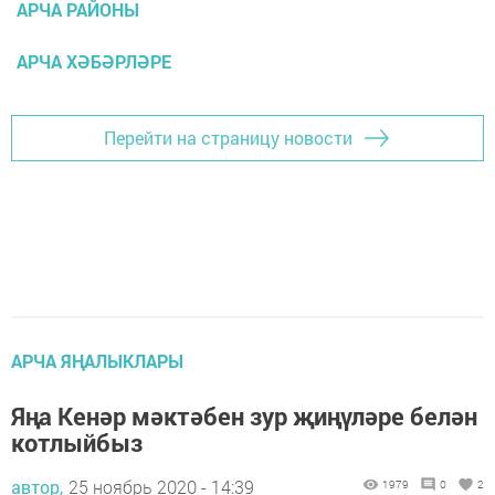
АРЧА РАЙОНЫ
АРЧА ХӘБӘРЛӘРЕ
Перейти на страницу новости
АРЧА ЯҢАЛЫКЛАРЫ
Яңа Кенәр мәктәбен зур җиңүләре белән
котлыйбыз
автор,
25 ноябрь 2020 - 14:39
1979
0
2