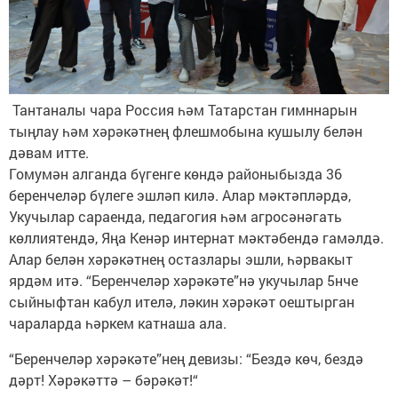
Тантаналы чара Россия һәм Татарстан гимннарын
тыңлау һәм хәрәкәтнең флешмобына кушылу белән
дәвам итте.
Гомумән алганда бүгенге көндә районыбызда 36
беренчеләр бүлеге эшләп килә. Алар мәктәпләрдә,
Укучылар сараенда, педагогия һәм агросәнәгать
көллиятендә, Яңа Кенәр интернат мәктәбендә гамәлдә.
Алар белән хәрәкәтнең остазлары эшли, һәрвакыт
ярдәм итә. “Беренчеләр хәрәкәте”нә укучылар 5нче
сыйныфтан кабул ителә, ләкин хәрәкәт оештырган
чараларда һәркем катнаша ала.
“Беренчеләр хәрәкәте”нең девизы: “Бездә көч, бездә
дәрт! Хәрәкәттә – бәрәкәт!“