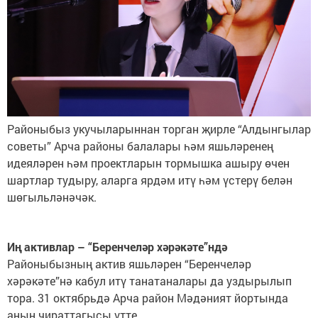
Районыбыз укучыларыннан торган җирле “Алдынгылар
советы” Арча районы балалары һәм яшьләренең
идеяләрен һәм проектларын тормышка ашыру өчен
шартлар тудыру, аларга ярдәм итү һәм үстерү белән
шөгыльләнәчәк.
Иң активлар – “Беренчеләр хәрәкәте”ндә
Районыбызның актив яшьләрен “Беренчеләр
хәрәкәте”нә кабул итү танатаналары да уздырылып
тора. 31 октябрьдә Арча район Мәдәният йортында
аның чираттагысы үтте.