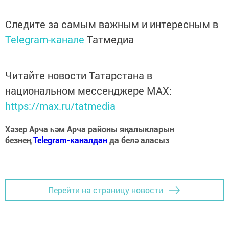
Следите за самым важным и интересным в
Telegram-канале
Татмедиа
Читайте новости Татарстана в
национальном мессенджере MАХ:
https://max.ru/tatmedia
Хәзер Арча һәм Арча районы яңалыкларын
безнең
Telegram-каналдан
да белә аласыз
Перейти на страницу новости