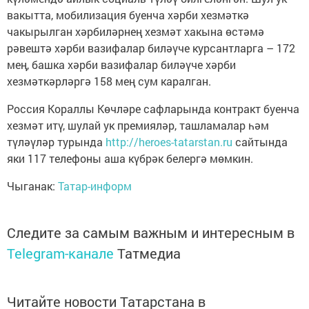
вакытта, мобилизация буенча хәрби хезмәткә
чакырылган хәрбиләрнең хезмәт хакына өстәмә
рәвештә хәрби вазифалар биләүче курсантларга – 172
мең, башка хәрби вазифалар биләүче хәрби
хезмәткәрләргә 158 мең сум каралган.
Россия Кораллы Көчләре сафларында контракт буенча
хезмәт итү, шулай ук премияләр, ташламалар һәм
түләүләр турында
http://heroes-tatarstan.ru
сайтында
яки 117 телефоны аша күбрәк белергә мөмкин.
Чыганак:
Татар-информ
Следите за самым важным и интересным в
Telegram-канале
Татмедиа
Читайте новости Татарстана в