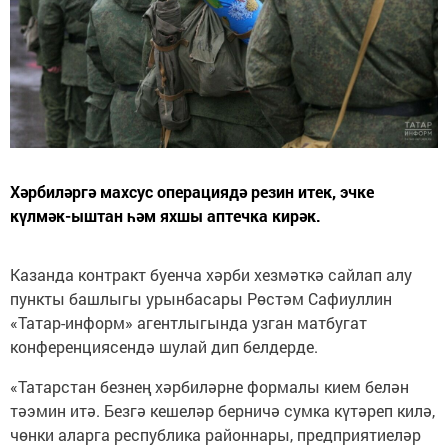
Хәрбиләргә махсус операциядә резин итек, эчке
күлмәк-ыштан һәм яхшы аптечка кирәк.
Казанда контракт буенча хәрби хезмәткә сайлап алу
пункты башлыгы урынбасары Рөстәм Сафиуллин
«Татар-информ» агентлыгында узган матбугат
конференциясендә шулай дип белдерде.
«Татарстан безнең хәрбиләрне формалы кием белән
тәэмин итә. Безгә кешеләр берничә сумка күтәреп килә,
чөнки аларга республика районнары, предприятиеләр