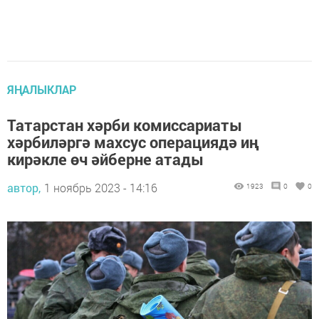
ЯҢАЛЫКЛАР
Татарстан хәрби комиссариаты
хәрбиләргә махсус операциядә иң
кирәкле өч әйберне атады
автор,
1 ноябрь 2023 - 14:16
1923
0
0