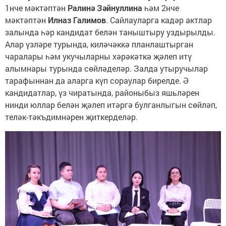
1нче мәктәптән
Ралинә Зәйнуллина
һәм 2нче
мәктәптән
Илназ Галимов
. Сайлауларга кадәр актлар
залында һәр кандидат белән таныштыру уздырылды.
Алар үзләре турында, киләчәккә планлаштырган
чаралары һәм укучыларны хәрәкәткә җәлеп итү
алымнары турында сөйләделәр. Залда утыручылар
тарафыннан да аларга күп сораулар бирелде. Ә
кандидатлар, үз чиратында, районыбыз яшьләрен
нинди юллар белән җәлеп итәргә булганлыгын сөйләп,
теләк-тәкъдимнәрен җиткерделәр.