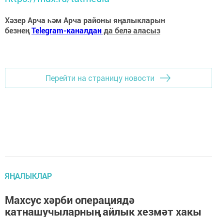
Хәзер Арча һәм Арча районы яңалыкларын
безнең
Telegram-каналдан
да белә аласыз
Перейти на страницу новости
ЯҢАЛЫКЛАР
Махсус хәрби операциядә
катнашучыларның айлык хезмәт хакы