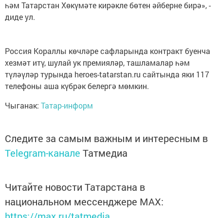
һәм Татарстан Хөкүмәте кирәкле бөтен әйберне бирә», -
диде ул.
Россия Кораллы көчләре сафларында контракт буенча
хезмәт итү, шулай ук премияләр, ташламалар һәм
түләүләр турында heroes-tatarstan.ru сайтында яки 117
телефоны аша күбрәк белергә мөмкин.
Чыганак:
Татар-информ
Следите за самым важным и интересным в
Telegram-канале
Татмедиа
Читайте новости Татарстана в
национальном мессенджере MАХ:
https://max.ru/tatmedia