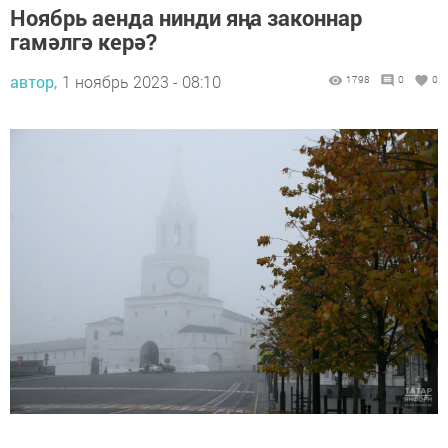
Ноябрь аенда нинди яңа законнар
гамәлгә керә?
автор,
1 ноябрь 2023 - 08:10
1798
0
0