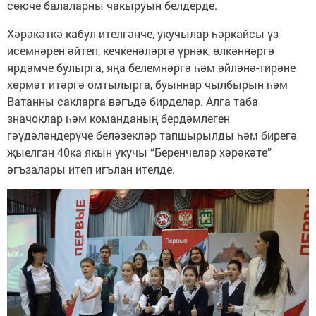
сөюче балаларны чакыруын белдерде.
Хәрәкәткә кабул ителгәнче, укучылар һәркайсы үз
исемнәрен әйтеп, кечкенәләргә үрнәк, өлкәннәргә
ярдәмче булырга, яңа белемнәргә һәм әйләнә-тирәне
хөрмәт итәргә омтылырга, буыннар чылбырын һәм
Ватанны сакларга вәгъдә бирделәр. Алга таба
значоклар һәм команданың бердәмлеген
гәүдәләндерүче беләзекләр тапшырылды һәм бирегә
җыелган 40ка якын укучы “Беренчеләр хәрәкәте”
әгъзалары итеп игълан ителде.