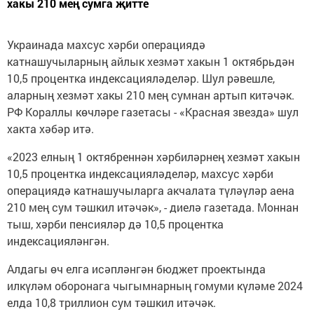
хакы 210 мең сумга җитте
Украинада махсус хәрби операциядә
катнашучыларның айлык хезмәт хакын 1 октябрьдән
10,5 процентка индексацияләделәр. Шул рәвешле,
аларның хезмәт хакы 210 мең сумнан артып китәчәк.
РФ Кораллы көчләре газетасы - «Красная звезда» шул
хакта хәбәр итә.
«2023 елның 1 октябреннән хәрбиләрнең хезмәт хакын
10,5 процентка индексацияләделәр, махсус хәрби
операциядә катнашучыларга акчалата түләүләр аена
210 мең сум тәшкил итәчәк», - диелә газетада. Моннан
тыш, хәрби пенсияләр дә 10,5 процентка
индексацияләнгән.
Алдагы өч елга исәпләнгән бюджет проектында
илкүләм оборонага чыгымнарның гомуми күләме 2024
елда 10,8 триллион сум тәшкил итәчәк.