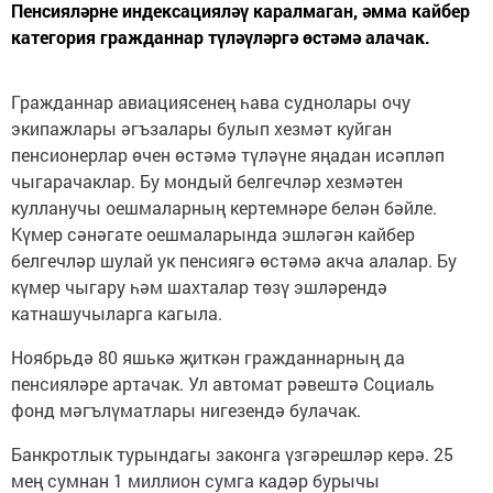
Пенсияләрне индексацияләү каралмаган, әмма кайбер
категория гражданнар түләүләргә өстәмә алачак.
Гражданнар авиациясенең һава суднолары очу
экипажлары әгъзалары булып хезмәт куйган
пенсионерлар өчен өстәмә түләүне яңадан исәпләп
чыгарачаклар. Бу мондый белгечләр хезмәтен
кулланучы оешмаларның кертемнәре белән бәйле.
Күмер сәнәгате оешмаларында эшләгән кайбер
белгечләр шулай ук пенсиягә өстәмә акча алалар. Бу
күмер чыгару һәм шахталар төзү эшләрендә
катнашучыларга кагыла.
Ноябрьдә 80 яшькә җиткән гражданнарның да
пенсияләре артачак. Ул автомат рәвештә Социаль
фонд мәгълүматлары нигезендә булачак.
Банкротлык турындагы законга үзгәрешләр керә. 25
мең сумнан 1 миллион сумга кадәр бурычы