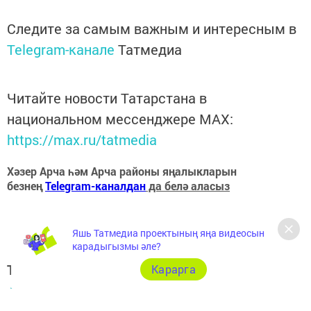
Следите за самым важным и интересным в
Telegram-канале
Татмедиа
Читайте новости Татарстана в
национальном мессенджере MАХ:
https://max.ru/tatmedia
Хәзер Арча һәм Арча районы яңалыкларын
безнең
Telegram-каналдан
да белә аласыз
Яшь Татмедиа проектының яңа видеосын
карадыгызмы әле?
Теги:
Карарга
АРЧА ХӘБӘРЛӘРЕ