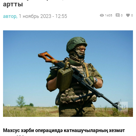
артты
автор,
1 ноябрь 2023 - 12:55
1405
0
0
Махсус хәрби операциядә катнашучыларның хезмәт