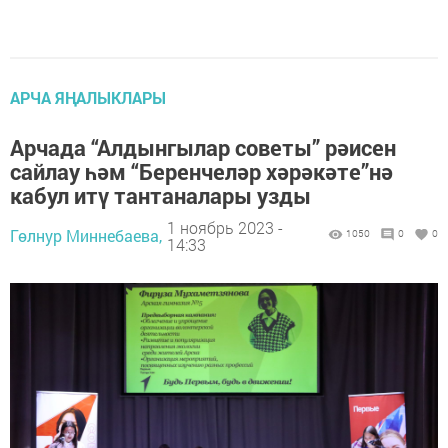
АРЧА ЯҢАЛЫКЛАРЫ
Арчада “Алдынгылар советы” рәисен
сайлау һәм “Беренчеләр хәрәкәте”нә
кабул итү тантаналары узды
1 ноябрь 2023 -
Гөлнур Миннебаева,
1050
0
0
14:33