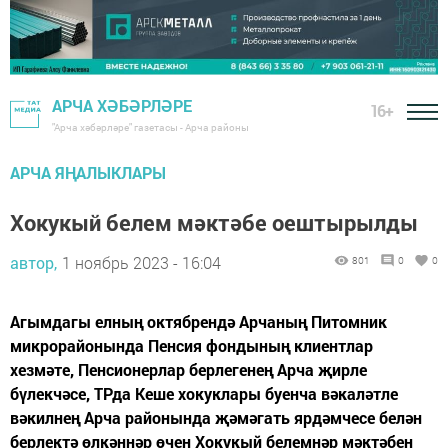
АРЧА ХӘБӘРЛӘРЕ
16+
"Арча хәбәрләре" газетасы - Арча районы
АРЧА ЯҢАЛЫКЛАРЫ
Хокукый белем мәктәбе оештырылды
автор,
1 ноябрь 2023 - 16:04
801
0
0
Агымдагы елның октябрендә Арчаның Питомник
микрорайонында Пенсия фондының клиентлар
хезмәте, Пенсионерлар берлегенең Арча җирле
бүлекчәсе, ТРда Кеше хокуклары буенча вәкаләтле
вәкилнең Арча районында җәмәгать ярдәмчесе белән
берлектә өлкәннәр өчен Хокукый белемнәр мәктәбен