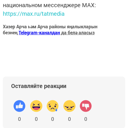
национальном мессенджере MАХ:
https://max.ru/tatmedia
Хәзер Арча һәм Арча районы яңалыкларын
безнең
Telegram-каналдан
да белә аласыз
Оставляйте реакции
0
0
0
0
0