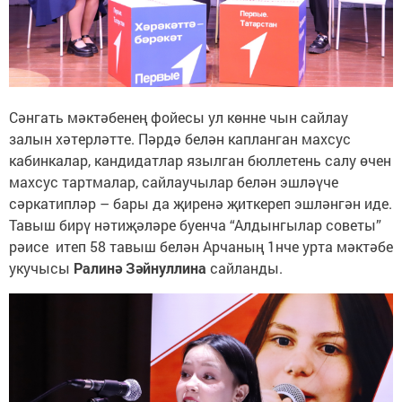
Сәнгать мәктәбенең фойесы ул көнне чын сайлау
залын хәтерләтте. Пәрдә белән капланган махсус
кабинкалар, кандидатлар язылган бюллетень салу өчен
махсус тартмалар, сайлаучылар белән эшләүче
сәркатипләр – бары да җиренә җиткереп эшләнгән иде.
Тавыш бирү нәтиҗәләре буенча “Алдынгылар советы”
рәисе итеп 58 тавыш белән Арчаның 1нче урта мәктәбе
укучысы
Ралинә Зәйнуллина
сайланды.