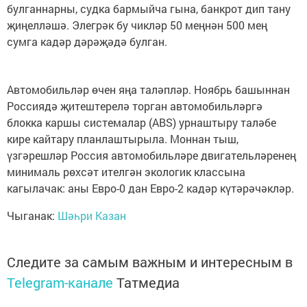
булганнарны, судка бармыйча гына, банкрот дип тану
җиңелләшә. Элегрәк бу чикләр 50 меңнән 500 мең
сумга кадәр дәрәҗәдә булган.
Автомобильләр өчен яңа таләпләр. Ноябрь башыннан
Россиядә җитештерелә торган автомобильләргә
блокка каршы системалар (ABS) урнаштыру таләбе
кире кайтару планлаштырыла. Моннан тыш,
үзгәрешләр Россия автомобильләре двигательләренең
минималь рөхсәт ителгән экологик классына
кагылачак: аны Евро-0 дан Евро-2 кадәр күтәрәчәкләр.
Чыганак:
Шәһри Казан
Следите за самым важным и интересным в
Telegram-канале
Татмедиа