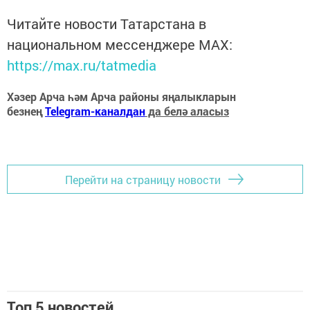
Читайте новости Татарстана в
национальном мессенджере MАХ:
https://max.ru/tatmedia
Хәзер Арча һәм Арча районы яңалыкларын
безнең
Telegram-каналдан
да белә аласыз
Перейти на страницу новости
Топ 5 новостей