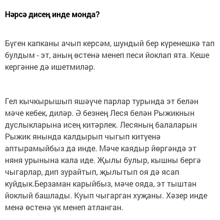
Нәрсә дисең инде монда?
Бүген капканы ачып керсәм, шундый бер күренешкә тап
булдым - эт, аның өстенә менеп песи йоклап ята. Кеше
кергәнне дә ишетмиләр.
Гел кычкырышып яшәүче парлар турында эт белән
мәче кебек, диләр. Ә безнең Леся белән Рыжикнын
дуслыкларына исең китәрлек. Лесяның балаларын
Рыжик янында калдырып чыгып китүенә
аптырамыйбыз да инде. Мәче каядыр йөргәндә эт
няня урынына кала иде. Җылы булыр, кышны бергә
чыгарлар, дип зурайтып, җылытып оя дә ясап
куйдык.Берзаман карыйбыз, мәче ояда, эт тыштан
йоклый башлады. Куып чыгарган хуҗаны. Хәзер инде
менә өстенә үк менеп атланган.