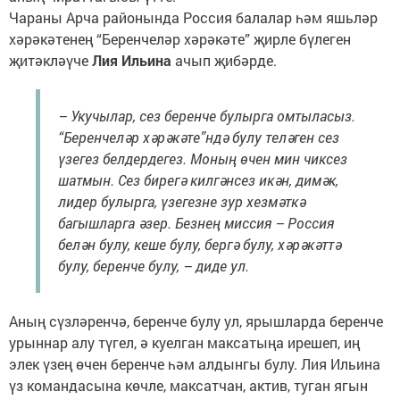
Чараны Арча районында Россия балалар һәм яшьләр
хәрәкәтенең “Беренчеләр хәрәкәте” җирле бүлеген
җитәкләүче
Лия Ильина
ачып җибәрде.
– Укучылар, сез беренче булырга омтыласыз.
“Беренчеләр хәрәкәте”ндә булу теләген сез
үзегез белдердегез. Моның өчен мин чиксез
шатмын. Сез бирегә килгәнсез икән, димәк,
лидер булырга, үзегезне зур хезмәткә
багышларга әзер. Безнең миссия – Россия
белән булу, кеше булу, бергә булу, хәрәкәттә
булу, беренче булу, – диде ул.
Аның сүзләренчә, беренче булу ул, ярышларда беренче
урыннар алу түгел, ә куелган максатыңа ирешеп, иң
элек үзең өчен беренче һәм алдынгы булу. Лия Ильина
үз командасына көчле, максатчан, актив, туган ягын