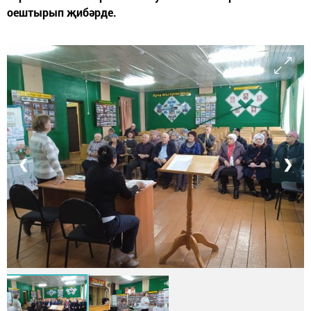
оештырып җибәрде.
❮
❯