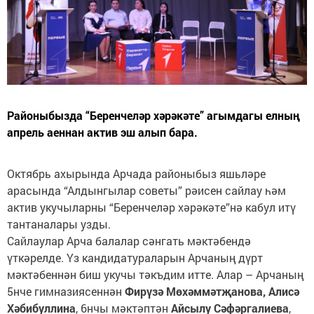
Районыбызда “Беренчеләр хәрәкәте” агымдагы елның
апрель аеннан актив эш алып бара.
Октябрь ахырында Арчада районыбыз яшьләре
арасында “Алдынгылар советы” рәисен сайлау һәм
актив укучыларны “Беренчеләр хәрәкәте”нә кабул итү
тантаналары узды.
Сайлаулар Арча балалар сәнгать мәктәбендә
үткәрелде. Үз кандидатураларын Арчаның дүрт
мәктәбеннән биш укучы тәкъдим итте. Алар – Арчаның
5нче гимназиясеннән
Фирүзә Мөхәммәтҗанова, Алисә
Хәбибуллина
, 6нчы мәктәптән
Айсылу Сәфәргалиева
,