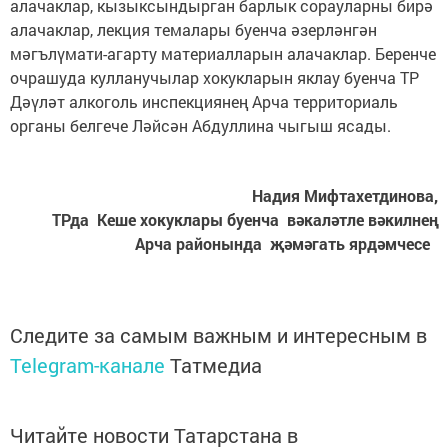
алачаклар, кызыксындырган барлык сорауларны бирә
алачаклар, лекция темалары буенча әзерләнгән
мәгълүмати-агарту материалларын алачаклар. Беренче
очрашуда кулланучылар хокукларын яклау буенча ТР
Дәүләт алкоголь инспекциянең Арча территориаль
органы белгече Ләйсән Абдуллина чыгыш ясады.
Надия Мифтахетдинова,
ТРда Кеше хокуклары буенча вәкаләтле вәкилнең
Арча районында җәмәгать ярдәмчесе
Следите за самым важным и интересным в
Telegram-канале
Татмедиа
Читайте новости Татарстана в