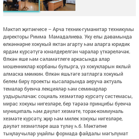
Мәктәп җитәкчесе – Арча техник-гуманитар техникумы
директоры Римма Мамадалиева. Уку елы дәвамында
өлкәннәрне хокукый яктан агарту һәм аларга юридик
ярдәм күрсәтүгә юнәлдерелгән чаралар үткәреләчәк.
Өлкән яше һәм сәламәтлеге аркасында алар
мошенниклар корбаны булырга, үз хокукларын яклый
алмаска мөмкин. Өлкән яшьтәге затларга хокукый
белем бирү проекты кысаларында аеруча актуаль
темалар буенча лекцияләр һәм семинарлар
уздырылачак: социаль хезмәтләр күрсәтү системасы,
мирас хокукы нигезләре, бер тәрәзә принцибы буенча
муниципаль һәм дәүләт хезмәте, торак-коммуналь
хезмәте күрсәтү, җир һәм милек хокукы нигезләре,
дәүләт хезмәтләре аша түләү һ.б. Мәктәпне
тыңлаучылар уңайлы формада файдалы мәгълүмат