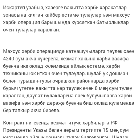
Искәртеп узабыз, хәзерге вакытта хәрби хәрәкәтләр
зонасына килгәч кайбер өстәмә түләүләр һәм махсус
хәрби операция барышында күрсәткән батырлыклар
өчен түләүләр каралган.
Махсус хәрби операциядә катнашучыларга тәүлек саен
4240 сум акча күчерелә, хезмәт хакына хәрби вазифа
буенча ике оклад күләмендә айлык өстәмә, хәрби
техниканы юк иткән өчен түләүләр, шулай ук дошман
белән турыдан-туры очрашкан районнарда хәрби
бурыч үтәгән вакытта һәр тәүлек өчен 8 мең сум түләү
каралган, дәүләт бүләкләренә лаек булучыларга хәрби
вазифа һәм хәрби дәрәҗә буенча биш оклад күләмендә
бер тапкыр акча бирелә.
Контракт нигезендә хезмәт итүче хәрбиләргә РФ
Президенты Указы белән аерым тәртиптә 15 мең сум
күләмендә айлык социаль түләү билгеләнгән. Шул ук