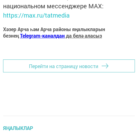
национальном мессенджере MАХ:
https://max.ru/tatmedia
Хәзер Арча һәм Арча районы яңалыкларын
безнең
Telegram-каналдан
да белә аласыз
Перейти на страницу новости
ЯҢАЛЫКЛАР