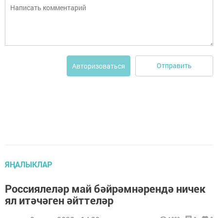
Отправить
Авторизоваться
ЯҢАЛЫКЛАР
Россиялеләр май бәйрәмнәрендә ничек
ял итәчәген әйттеләр