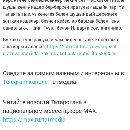
шушы көнгә кадәр бер-берсен яратучы гашыйк пар! Үз
талантыгыз, үз көчегез белән шушындый дәрәҗәгә
җиткән кешеләр. Сезнең кебекләр бармак белән генә
санарлык», – дип, Гүзәл белән Илдарга сокланганнар.
Бу хакта тулырак укый һәм видеоны әлеге сылтама
аша карый аласыз:
https://intertat.tatar/news/guzal-
urazova-ham-ildar-xakimov-kotlaular-kabul-ita-5858045
Следите за самым важным и интересным в
Telegram-канале
Татмедиа
Читайте новости Татарстана в
национальном мессенджере MАХ:
https://max.ru/tatmedia