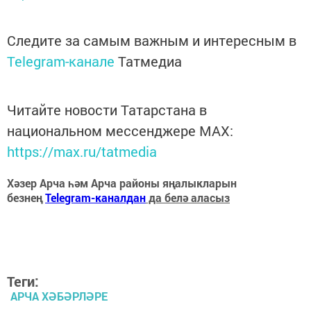
Следите за самым важным и интересным в
Telegram-канале
Татмедиа
Читайте новости Татарстана в
национальном мессенджере MАХ:
https://max.ru/tatmedia
Хәзер Арча һәм Арча районы яңалыкларын
безнең
Telegram-каналдан
да белә аласыз
Теги:
АРЧА ХӘБӘРЛӘРЕ