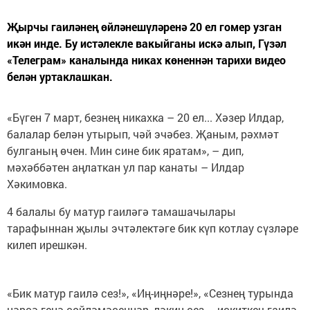
Җырчы гаиләнең өйләнешүләренә 20 ел гомер узган
икән инде. Бу истәлекле вакыйганы искә алып, Гүзәл
«Телеграм» каналында никах көненнән тарихи видео
белән уртаклашкан.
«Бүген 7 март, безнең никахка – 20 ел... Хәзер Илдар,
балалар белән утырып, чәй эчәбез. Җаным, рәхмәт
булганың өчен. Мин сине бик яратам», – дип,
мәхәббәтен аңлаткан ул пар канаты – Илдар
Хәкимовка.
4 балалы бу матур гаиләгә тамашачылары
тарафыннан җылы эчтәлектәге бик күп котлау сүзләре
килеп ирешкән.
«Бик матур гаилә сез!», «Иң-иңнәре!», «Сезнең турында
нәрсә генә сөйләмәсеннәр, ләкин сез – искиткеч гаилә,