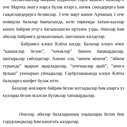
нче Мартка әнигә нәрсә бүләк итәргә, ничек сөендерергә һәм
гаҗәпләндерергә белмиләр. 3 нче март көнне Арчаның 1 нче
номерлы балалар бакчасында, кече төркемдә хатын-кызлар
көнен бәйрәм итүгә багышланган иртәлек узды. Әниләр һәм
әбиләр бәйрәмгә дулкынланып, шатланып килделәр.
Бәйрәмгә клоун Клёпа килде. Балалар клоун өчен
“кашыклар белән”, ”чәчәкләр” биюен башкардылар,
шигырьләр сөйләделәр. Аннан соң “әнием минем”, “әбием
турында” җырын җырладылар, “уенчыклар җый”, “әнигә
булыш” уеннарын уйнадылар. Саубуллашканда клоун Клёпа
балаларга конфет бүләк итте.
Балалар әниләрен бәйрәм белән котладылар һәм аларга үз
куллары белән ясалган бүләкләр тапшырдылар.
Әниләр, әбиләр балаларының уңышлары белән бик
горурландылар һәм канәгать калдылар.