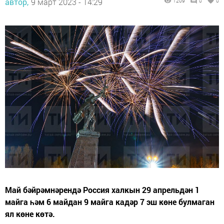
автор,
9 март 2023 - 14:29
1209
0
0
Май бәйрәмнәрендә Россия халкын 29 апрельдән 1
майга һәм 6 майдан 9 майга кадәр 7 эш көне булмаган
ял көне көтә.