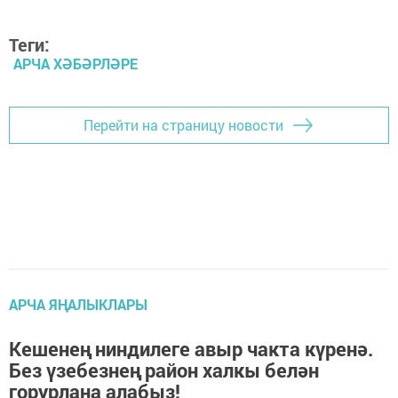
Теги:
АРЧА ХӘБӘРЛӘРЕ
Перейти на страницу новости
АРЧА ЯҢАЛЫКЛАРЫ
Кешенең ниндилеге авыр чакта күренә.
Без үзебезнең район халкы белән
горурлана алабыз!