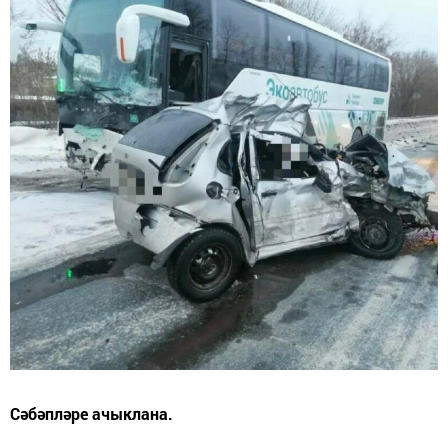
Сәбәпләре ачыклана.