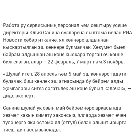
Работа.ру сервисының персонал һәм оештыру үсеше
директоры Юлия Санина сүзләренә сылтама белән РИА
Новости хәбәр иткәнчә, ял көннәре алдыннан
кыскартылган эш көннәре булмаячак. Хөкүмәт быел
бәйрәм алдыннан эш көне кыскара торган өч көнне
билгеләгән, алар – 22 февраль, 7 март һәм 3 ноябрь.
«Шулай итеп, 28 апрель һәм 5 май эш көннәре гадәти
булачак, биш көнлек эш атнасында бу бәйрәм алды
җомгалары сигез сәгатьлек эш көне булып калачак», —
диде эксперт.
Санина шулай ук озын май бәйрәмнәре аркасында
хезмәт хакын киметү законсыз, ялларда хезмәт өчен
түләнергә яки өстәмә ял (отгул) белән алыштырырга
тиеш, дип ассызыклады.