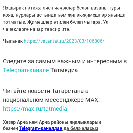
Яхшырак нәтиҗә өчен чәчәкләр белән вазаны туры
кояш нурлары астында һәм җиләк-җимешләр янында
тотмагыз. Җимешләр этилен бүлеп чыгара. Ул
чәчәкләргә начар тәэсир итә.
Чыганак
https://vatantat.ru/2023/03/106806/
Следите за самым важным и интересным в
Telegram-канале
Татмедиа
Читайте новости Татарстана в
национальном мессенджере MАХ:
https://max.ru/tatmedia
Хәзер Арча һәм Арча районы яңалыкларын
безнең
Telegram-каналдан
да белә аласыз