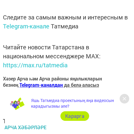
Следите за самым важным и интересным в
Telegram-канале
Татмедиа
Читайте новости Татарстана в
национальном мессенджере MАХ:
https://max.ru/tatmedia
Хәзер Арча һәм Арча районы яңалыкларын
безнең
Telegram-каналдан
да белә аласыз
Яшь Татмедиа проектының яңа видеосын
карадыгызмы әле?
Карарга
Теги:
АРЧА ХӘБӘРЛӘРЕ