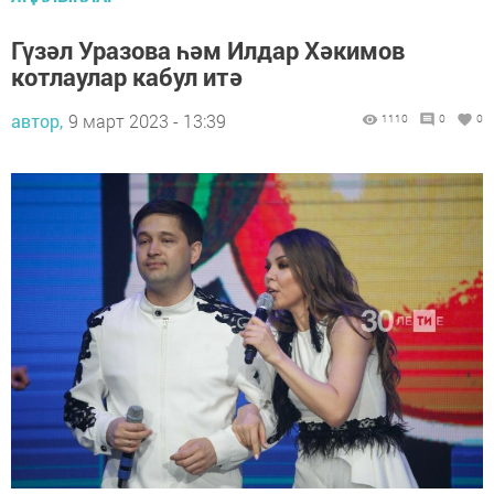
Гүзәл Уразова һәм Илдар Хәкимов
котлаулар кабул итә
автор,
9 март 2023 - 13:39
1110
0
0