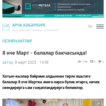
АРЧА ХӘБӘРЛӘРЕ
16+
"Арча хәбәрләре" газетасы - Арча районы
СЕЗНЕҢ ХАТЛАР
8 нче Март - балалар бакчасында!
автор,
9 март 2023 - 14:38
1196
0
2
Хатын-кызлар бәйрәме алдыннан төрле яшьтәге
балалар 8 нче Мартка әнигә нәрсә бүләк итәргә, ничек
сөендерергә һәм гаҗәпләндерергә белмилэр.