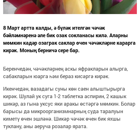
8 Март артта калды, ә бүләк ителгән чәчәк
бәйләмнәренә әле бик озак сокланасы килә. Аларны
мөмкин кадәр озаграк саклар өчен чәчәкләрне карарга
кирәк. Моның берничә сере бар.
Беренчедән, чәчәкләрнең аскы яфракларын алырга,
сабакларын юарга һәм бераз кисәргә кирәк.
Икенчедән, вазадагы суны көн саен алыштырырга
кирәк. Шулай ук суга 1-2 таблетка аспирин, 2 кашык
шикәр, аз гына уксус яки аракы өстәргә мөмкин. Болар
барысы да микроорганизмнарның суда таралуын
киметү өчен эшләнә. Шикәр чәчәк өчен бик яхшы
туклану, аны аеруча розалар ярата.