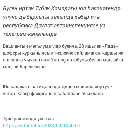
Бүген иртән Түбән Камадагы юл һәлакәтендә
үлүче дә барлыгы хакында хәбәр итә
республика Дәүләт автоинспекциясе үз
телеграм-каналында.
Башлангыч мәгълүматлар буенча, 28 яшьлек «Лада»
шоферы куркынычсыз тизлекне сайламаган, каршы як
полосага чыккан һәм Yutong автобусы белән маңгайга-
маңгай бәрелешкән.
Юл һәлакәте нәтиҗәсендә җиңел машина йөртүче
үлгән. Хәзер фаҗиганың сәбәпләре ачыклана.
Тулырак монда укыгыз
https://vatantat.ru/2023/03/106687/