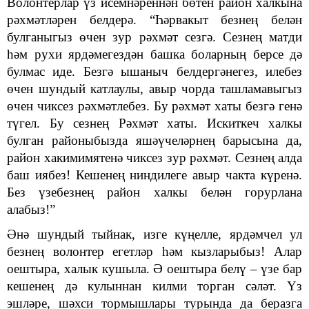
Волонтерлар үз исемнәреннән бөтен район халкына
рәхмәтләрен белдерә. “Һәрвакыт безнең белән
булганыгыз өчен зур рәхмәт сезгә. Сезнең матди
һәм рухи ярдәмегездән башка боларның берсе дә
булмас иде. Безгә ышаныч белдергәнегез, илебез
өчен шундый катлаулы, авыр чорда ташламавыгыз
өчен чиксез рәхмәтлебез. Бу рәхмәт хаты безгә генә
түгел. Бу сезнең Рәхмәт хаты. Искиткеч халкы
булган районыбызда яшәүчеләрнең барысына да,
район хакимимятенә чиксез зур рәхмәт. Сезнең алда
баш иябез! Кешенең ниндилеге авыр чакта күренә.
Без үзебезнең район халкы белән горурлана
алабыз!”
Әнә шундый тыйнак, изге күңелле, ярдәмчел ул
безнең волонтер егетләр һәм кызларыбыз! Алар
оештыра, халык кушыла. Ә оештыра белү – үзе бар
кешенең дә кулыннан килми торган сәләт. Үз
эшләре, шәхси тормышлары турында да беразга