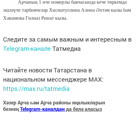
Арчаның 1 нче номерлы бакчасында кече төркемдә
эшләүче тәрбиячеләр Хисмәтуллина Алинә Әхтәм кызы һәм
Хәкимова Гөлназ Ринат кызы.
Следите за самым важным и интересным в
Telegram-канале
Татмедиа
Читайте новости Татарстана в
национальном мессенджере MАХ:
https://max.ru/tatmedia
Хәзер Арча һәм Арча районы яңалыкларын
безнең
Telegram-каналдан
да белә аласыз