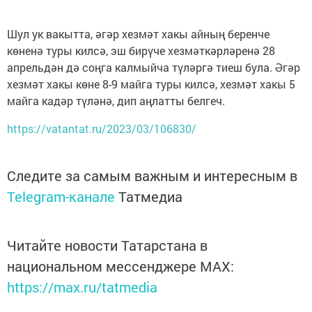
Шул ук вакытта, әгәр хезмәт хакы айның беренче
көненә туры килсә, эш бирүче хезмәткәрләренә 28
апрельдән дә соңга калмыйча түләргә тиеш була. Әгәр
хезмәт хакы көне 8-9 майга туры килсә, хезмәт хакы 5
майга кадәр түләнә, дип аңлатты белгеч.
https://vatantat.ru/2023/03/106830/
Следите за самым важным и интересным в
Telegram-канале
Татмедиа
Читайте новости Татарстана в
национальном мессенджере MАХ:
https://max.ru/tatmedia