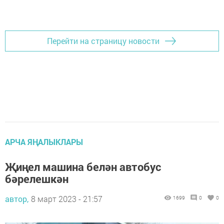
Перейти на страницу новости
АРЧА ЯҢАЛЫКЛАРЫ
Җиңел машина белән автобус
бәрелешкән
автор,
8 март 2023 - 21:57
1699
0
0