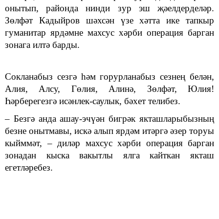
онытып, районда нинди зур эш җәелдерделәр.
Зөлфәт Кадыйров шәхсән үзе хәтта ике тапкыр
гуманитар ярдәмне махсус хәрби операция барган
зонага илтә барды.
Сокланабыз сезгә һәм горурланабыз сезнең белән,
Алия, Алсу, Гөлия, Алинә, Зөлфәт, Юлия!
Һәрберегезгә исәнлек-саулык, бәхет телибез.
– Безгә анда ашау-эчүән бигрәк якташларыбызның
безне онытмавы, искә алып ярдәм итәргә әзер торуы
кыйммәт, – диләр махсус хәрби операция барган
зонадан кыска вакытлы ялга кайткан якташ
егетләребез.