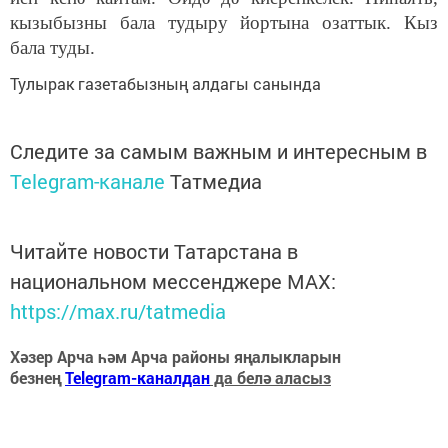
кызыбызны бала тудыру йортына озаттык. Кыз
бала туды.
Тулырак газетабызның алдагы санында
Следите за самым важным и интересным в
Telegram-канале
Татмедиа
Читайте новости Татарстана в
национальном мессенджере MАХ:
https://max.ru/tatmedia
Хәзер Арча һәм Арча районы яңалыкларын
безнең
Telegram-каналдан
да белә аласыз