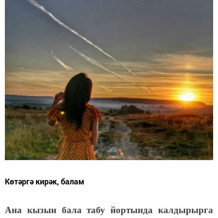
Көтәргә кирәк, балам
Ана кызын бала табу йортында калдырырга