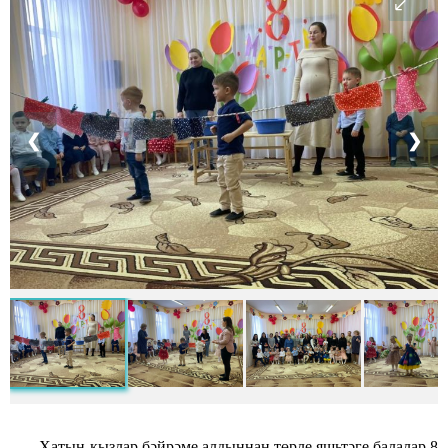
❮
❯
Хатын-кызлар бәйрәме алдыннан төрле яшьтәге балалар 8