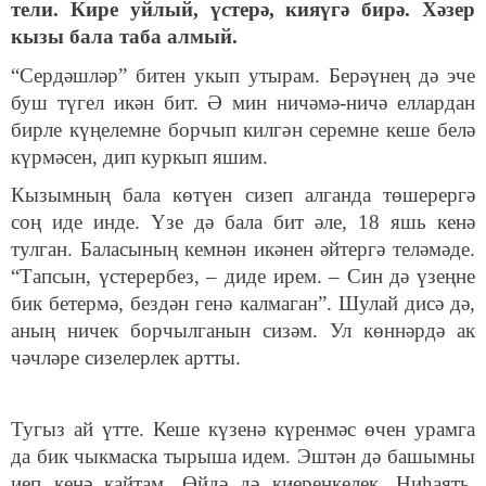
тели. Кире уйлый, үстерә, кияүгә бирә. Хәзер
кызы бала таба алмый.
“Сердәшләр” битен укып утырам. Берәүнең дә эче
буш түгел икән бит. Ә мин ничәмә-ничә еллардан
бирле күңелемне борчып килгән серемне кеше белә
күрмәсен, дип куркып яшим.
Кызымның бала көтүен сизеп алганда төшерергә
соң иде инде. Үзе дә бала бит әле, 18 яшь кенә
тулган. Баласының кемнән икәнен әйтергә теләмәде.
“Тапсын, үстерербез, – диде ирем. – Син дә үзеңне
бик бетермә, бездән генә калмаган”. Шулай дисә дә,
аның ничек борчылганын сизәм. Ул көннәрдә ак
чәчләре сизелерлек артты.
Тугыз ай үтте. Кеше күзенә күренмәс өчен урамга
да бик чыкмаска тырыша идем. Эштән дә башымны
иеп кенә кайтам. Өйдә дә киеренкелек. Ниһаять,