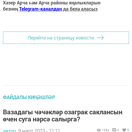
Хәзер Арча һәм Арча районы яңалыкларын
безнең
Telegram-каналдан
да белә аласыз
Перейти на страницу новости
ФАЙДАЛЫ КИҢӘШЛӘР
Вазадагы чәчәкләр озаграк саклансын
өчен суга нәрсә салырга?
автор,
9 март 2023 - 11:11
1254
0
0