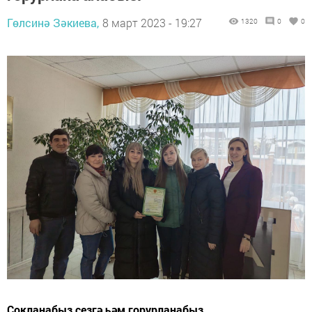
Гөлсинә Зәкиева,
8 март 2023 - 19:27
1320
0
0
Сокланабыз сезгә һәм горурланабыз