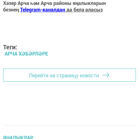
Хәзер Арча һәм Арча районы яңалыкларын
безнең
Telegram-каналдан
да белә аласыз
Теги:
АРЧА ХӘБӘРЛӘРЕ
Перейти на страницу новости
ЯҢАЛЫКЛАР