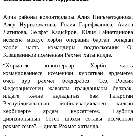
Арча районы волонтерлары Алия Нигъмәтҗанова,
Алсу Нуриәхмәтова, Гөлия Гарифҗанова, Алинә
Латипова, Зөлфәт Кадыйров, Юлия Гайнетдинова
исеменә махсус хәрби операция барган зонадан
хәрби часть командиры подполковник О.
Клещевников исеменнән Рәхмәт хаты килде.
“Хөрмәтле волонтерлар! Хәрби часть
командованиесе исеменнән күрсәткән ярдәмегез
өчен зур рәхмәт белдерәбез. Сез, Россия
Федерациясенең җаваплы гражданнары буларак,
илдәге хәлне аңладыгыз һәм Татарстан
Республикасыннан мобилизацияләнеп килгән
хәрбиләргә ярдәм күрсәттегез. Гаубица
дивизионының бөтен шәхси сотавы исеменнән
рәхмәт сезгә”, – диелә Рәхмәт хатында.