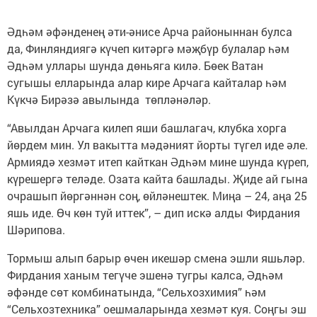
Әдһәм әфәнденең әти-әнисе Арча районыннан булса
да, Финляндиягә күчеп китәргә мәҗбүр булалар һәм
Әдһәм уллары шунда дөньяга килә. Бөек Ватан
сугышы елларында алар кире Арчага кайталар һәм
Күкчә Бирәзә авылында төпләнәләр.
“Авылдан Арчага килеп яши башлагач, клубка хорга
йөрдем мин. Ул вакытта мәдәният йорты түгел иде әле.
Армиядә хезмәт итеп кайткан Әдһәм мине шунда күреп,
күрешергә теләде. Озата кайта башлады. Җиде ай гына
очрашып йөргәннән соң, өйләнештек. Миңа – 24, аңа 25
яшь иде. Өч көн туй иттек”, – дип искә алды Фирдания
Шәрипова.
Тормыш алып барыр өчен икешәр смена эшли яшьләр.
Фирдания ханым тегүче эшенә тугры калса, Әдһәм
әфәнде сөт комбинатында, “Сельхозхимия” һәм
“Сельхозтехника” оешмаларында хезмәт куя. Соңгы эш