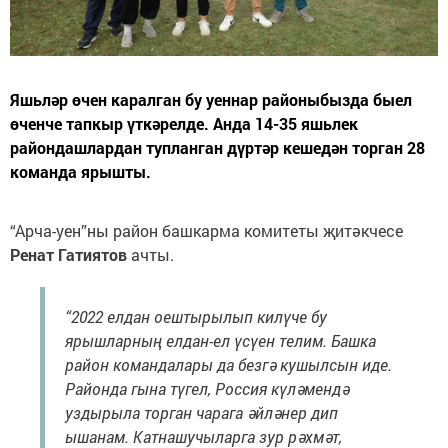
Яшьләр өчен каралган бу уеннар районыбызда быел
өченче тапкыр үткәрелде. Анда 14-35 яшьлек
райондашлардан тупланган дүртәр кешедән торган 28
команда ярышты.
“Арча-уен”ны район башкарма комитеты җитәкчесе
Ренат Гатиятов
ачты.
“2022 елдан оештырылып килүче бу
ярышларның елдан-ел үсүен телим. Башка
район командалары да безгә кушылсын иде.
Районда гына түгел, Россия күләмендә
уздырыла торган чарага әйләнер дип
ышанам. Катнашучыларга зур рәхмәт,