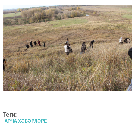
Теги:
АРЧА ХӘБӘРЛӘРЕ