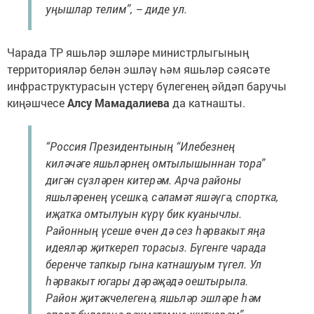
уңышлар телим”, – диде ул.
Чарада ТР яшьләр эшләре министрлыгының
территорияләр белән эшләү һәм яшьләр сәясәте
инфраструктурасын үстерү бүлегенең әйдәп баручы
киңәшчесе
Алсу Мамадалиева
да катнашты.
“Россия Президентының “Илебезнең
киләчәге яшьләрнең омтылышыннан тора”
дигән сүзләрен китерәм. Арча районы
яшьләренең үсешкә, сәламәт яшәүгә, спортка,
иҗатка омтылуын күрү бик куанычлы.
Районның үсеше өчен дә сез һәрвакыт яңа
идеяләр җиткереп торасыз. Бүгенге чарада
беренче тапкыр гына катнашуым түгел. Ул
һәрвакыт югары дәрәҗәдә оештырыла.
Район җитәкчелегенә, яшьләр эшләре һәм