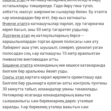
осталыклары тикшерелде. Гади йөрү генә түгел,
әлбәттә, махсус әзерләнгән сынаулар белән. Бу этапта
һәр командадан бер егет, бер кыз катнашты.
Өченче этапт
а катнашучылар парлап, зур тәгәрмәчкә
кереп басып, аны 50 метр тәгәрәтеп уздылар.
Дүртенче этап
иң катлаулыларның берсе –
каршылыклардан торган армия полосасы һәм ату.
Лабиринт аша үтеп, шуышып, сикереп, үрмәләп узган
полосадан соң, һәр катнашучы 10 метр ераклыктан
пневматик винтовкадан атты.
Бишенче этапта
команданың ике кешесе катамаранда
билгеле бер аралыкны йөзеп узды.
Соңгы этап
картага карап җирлектә ориентлашу иде.
Билгеле бер урыннарга куелган алты контроль пунткны
30 минутта табып, командалар уенны тәмамлады.
Нәтиҗәләр ясаганда командаларның вакытка
сыешканлыгы һәм биремнәрнең дөрес үтәлеше
каралды. Һәр биремнең үтәлеш вакытын һәм