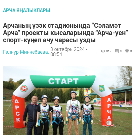
АРЧА ЯҢАЛЫКЛАРЫ
Арчаның үзәк стадионында “Сәламәт
Арча” проекты кысаларында “Арча-уен”
спорт-күңел ачу чарасы узды
3 октябрь 2024 -
Гөлнур Миннебаева,
912
0
0
08:54