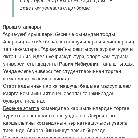
спорт бүлегенә рәхмәтемне җиткерәм”, –
диде һәм уеннарга старт бирде.
Ярыш этаплары
“Арча-уен” ярышлары берничә сынаудан торды.
Аларның тәртибе белән катнашучыларны ярышларның
төп хөкемдары, “Арча-уен”ны оештыруга зур көч куючы
якташыбыз, Идел буе физкультура, спорт һәм туризм
университеты доценты
Равил Нәбиуллин
таныштырды.
Уенда әлеге университет студентларыннан торган
команда да үз көчен сынады.
Старт алдыннан һәр катнашучы башына махсус шлем
кияргә һәм иминият өчен әзерләнгән җиһаздан
булырга тиеш иде.
Беренче этапта
командалар каршылыклардан торган
туристлык полосасыннан уздылар. Әзерләнгән
каршылыкны команданың һәр катнашучысы узарга
тиеш иде. Аларга биш минут вакыт бирелде.
Икенче этап
та катнашучыларның велосипедта йөрү