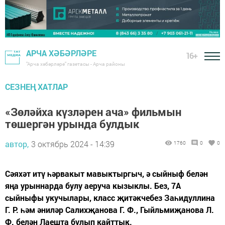
АРЧА ХӘБӘРЛӘРЕ
16+
"Арча хәбәрләре" газетасы - Арча районы
СЕЗНЕҢ ХАТЛАР
«Зөләйха күзләрен ача» фильмын
төшергән урында булдык
автор,
3 октябрь 2024 - 14:39
1760
0
0
Сәяхәт итү һәрвакыт мавыктыргыч, ә сыйныф белән
яңа урыннарда булу аеруча кызыклы. Без, 7А
сыйныфы укучылары, класс җитәкчебез Заһидуллина
Г. Р. һәм әниләр Салихҗанова Г. Ф., Гыйльмиҗанова Л.
Ф. белән Лаешта булып кайттык.