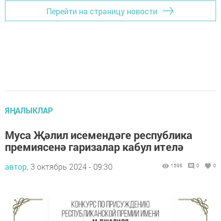
Перейти на страницу новости
ЯҢАЛЫКЛАР
Муса Җәлил исемендәге республика
премиясенә гаризалар кабул ителә
автор,
3 октябрь 2024 - 09:30
1596
0
0