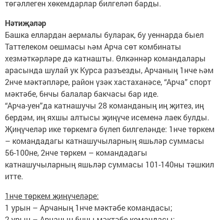
төгәллеген хөкемдарлар билгеләп барды.
Нәтиҗәләр
Башка еллардан аермалы буларак, бу уеннарда быел
Таттелеком оешмасы һәм Арча сөт комбинаты
хезмәткәрләре дә катнашты. Өлкәннәр командалары
арасында шулай ук Курса разъезды, Арчаның 1нче һәм
2нче мәктәпләре, район үзәк хастаханәсе, “Арча” спорт
мәктәбе, 6нчы балалар бакчасы бар иде.
“Арча-уен”да катнашучы 28 команданың иң җитез, иң
бердәм, иң яхшы алтысы җиңүче исеменә лаек булды.
Җиңүчеләр ике төркемгә бүлеп билгеләнде: 1нче төркем
– командадагы катнашучыларның яшьләр суммасы
56-100не, 2нче төркем – командадагы
катнашучыларның яшьләр суммасы 101-140ны тәшкил
итте.
1нче төркем җиңүчеләре:
1 урын – Арчаның 1нче мәктәбе командасы;
2 урын – Арчаның 6нчы мәктәбе командасы;