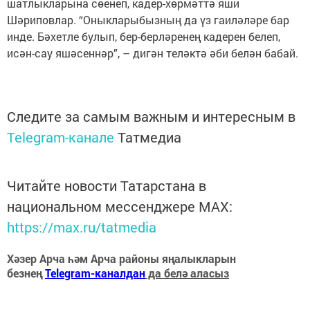
шатлыкларына сөенеп, кадер-хөрмәттә яши
Шәриповлар. “Оныкларыбызның да үз гаиләләре бар
инде. Бәхетле булып, бер-берләренең кадерен белеп,
исән-сау яшәсеннәр”, – дигән теләктә әби белән бабай.
Следите за самым важным и интересным в
Telegram-канале
Татмедиа
Читайте новости Татарстана в
национальном мессенджере MАХ:
https://max.ru/tatmedia
Хәзер Арча һәм Арча районы яңалыкларын
безнең
Telegram-каналдан
да белә аласыз