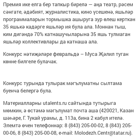
Премия ике елга бер тапкыр бирелә — аңа театр, рәсем
сәнгате, әдәбият, журналистика, кино үсешенә, яшьләр
программаларын тормышка ашыруга зур өлеш керткән
35 яшькә кадәрге яшьләр ия була ала. Моннан тыш,
ким дигәндә 70% катнашучыларына 35 яшь тулмаган
яшьләр коллективлары да катнаша ала.
Конкурс нәтиҗәләре февральдә – Муса Җәлил туган
көнне билгеле булачак.
Конкурс турында тулырак мәгълүматны сылтама
буенча белергә була.
Материалларны utalents.ru сайтында тутырыга
мөмкин, ә өстәмә мәгълүмат почта аша (420021, Казан
шәһәре, Г. Тукай урамы, д. 113а, бина 2 кабул ителә.
Элемтә өчен телефоннар: 8 (843) 205-00-02, 8 (843) 205-
00-06, 8 (843) 205-00-08, e-mail: Molodezh.Centr@tatar.ru).