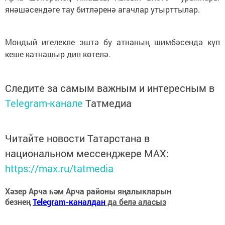
янәшәсендәге тау битләренә агачлар утырттылар.
Мондый игелекле эштә бу атнаның шимбәсендә күп
кеше катнашыр дип көтелә.
Следите за самым важным и интересным в
Telegram-канале
Татмедиа
Читайте новости Татарстана в
национальном мессенджере MАХ:
https://max.ru/tatmedia
Хәзер Арча һәм Арча районы яңалыкларын
безнең
Telegram-каналдан
да белә аласыз