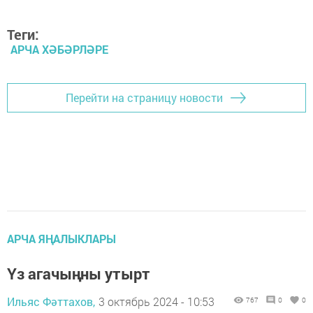
Теги:
АРЧА ХӘБӘРЛӘРЕ
Перейти на страницу новости
АРЧА ЯҢАЛЫКЛАРЫ
Үз агачыңны утырт
Ильяс Фәттахов,
3 октябрь 2024 - 10:53
767
0
0