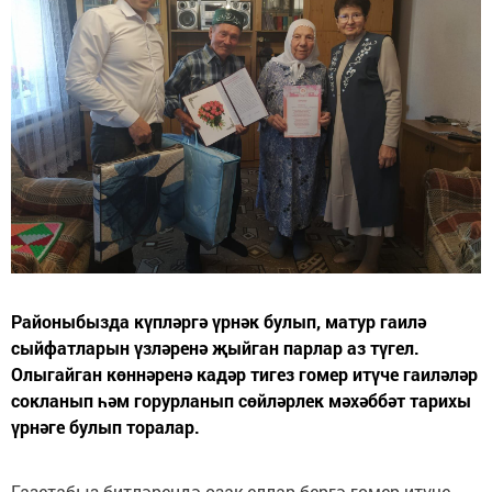
Районыбызда күпләргә үрнәк булып, матур гаилә
сыйфатларын үзләренә җыйган парлар аз түгел.
Олыгайган көннәренә кадәр тигез гомер итүче гаиләләр
сокланып һәм горурланып сөйләрлек мәхәббәт тарихы
үрнәге булып торалар.
Газетабыз битләрендә озак еллар бергә гомер итүче