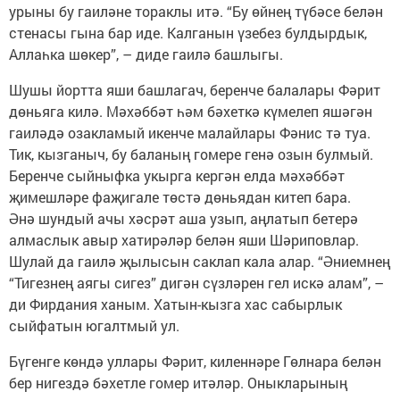
урыны бу гаиләне тораклы итә. “Бу өйнең түбәсе белән
стенасы гына бар иде. Калганын үзебез булдырдык,
Аллаһка шөкер”, – диде гаилә башлыгы.
Шушы йортта яши башлагач, беренче балалары Фәрит
дөньяга килә. Мәхәббәт һәм бәхеткә күмелеп яшәгән
гаиләдә озакламый икенче малайлары Фәнис тә туа.
Тик, кызганыч, бу баланың гомере генә озын булмый.
Беренче сыйныфка укырга кергән елда мәхәббәт
җимешләре фаҗигале төстә дөньядан китеп бара.
Әнә шундый ачы хәсрәт аша узып, аңлатып бетерә
алмаслык авыр хатирәләр белән яши Шәриповлар.
Шулай да гаилә җылысын саклап кала алар. “Әниемнең
“Тигезнең аягы сигез” дигән сүзләрен гел искә алам”, –
ди Фирдания ханым. Хатын-кызга хас сабырлык
сыйфатын югалтмый ул.
Бүгенге көндә уллары Фәрит, киленнәре Гөлнара белән
бер нигездә бәхетле гомер итәләр. Оныкларының