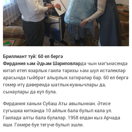
Бриллиант туй: 60 ел бергә
Фирдания һәм Әдһәм Шәриповлар
да чын мәгънәсендә
китап итеп язарлык гаилә тарихы һәм шул истәлекләр
арасында гыйбрәт алырлык хатирәләр бар. 60 ел бергә
гомер итү дәверендә шатлык-куанычлары да,
сынаулары да күп була.
Фирдания ханым Субаш Аты авылыннан. Әтисе
сугышка киткәндә 10 айлык бала булып кала ул.
Гаиләдә алты бала булалар. 1958 елдан кыз Арчада
яши. Гомере буе тегүче булып эшли.