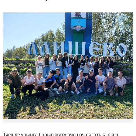
Тиешле урынга барып җитү өчен өч сәгатькә якын