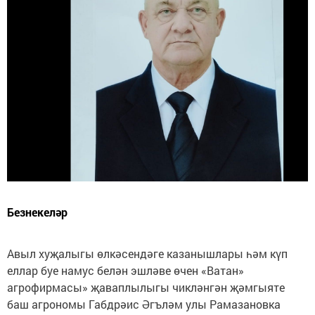
Безнекеләр
Авыл хуҗалыгы өлкәсендәге казанышлары һәм күп
еллар буе намус белән эшләве өчен «Ватан»
агрофирмасы» җаваплылыгы чикләнгән җәмгыяте
баш агрономы Габдрәис Әгъләм улы Рамазановка