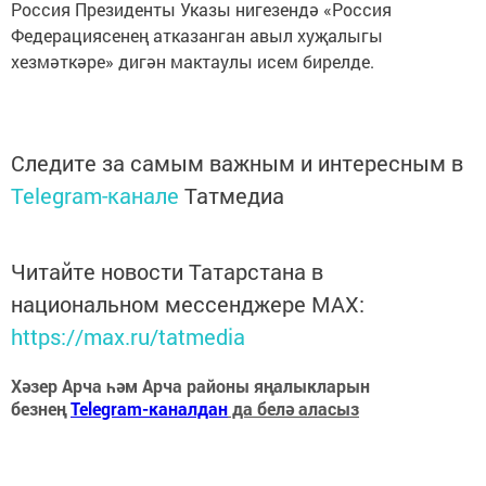
Россия Президенты Указы нигезендә «Россия
Федерациясенең атказанган авыл хуҗалыгы
хезмәткәре» дигән мактаулы исем бирелде.
Следите за самым важным и интересным в
Telegram-канале
Татмедиа
Читайте новости Татарстана в
национальном мессенджере MАХ:
https://max.ru/tatmedia
Хәзер Арча һәм Арча районы яңалыкларын
безнең
Telegram-каналдан
да белә аласыз