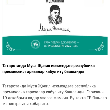
Татарстанда Муса Җәлил исемендәге республика
премиясенә гаризалар кабул итү башланды
Татарстанда Муса Җәлил исемендәге республика
премиясенә гаризалар кабул итү башланды. Гаризаны
19 декабрьгә кадәр язарга мөмкин. Бу хакта ТР Яшьләр
министрлыгы хәбәр итә.