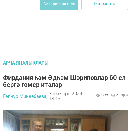
Отправить
Авторизоваться
АРЧА ЯҢАЛЫКЛАРЫ
Фирдания һәм Әдһәм Шәриповлар 60 ел
бергә гомер итәләр
3 октябрь 2024 -
Гөлнур Миннебаева,
1477
0
0
13:46