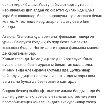
вакыт кирәк булды. Укытучыбыз атларга утырып
йөриячәкбез дип алдан ук кисәтеп куйган иде, шуңа
күрә без кашкалар белән очрашуны түземсезлек белән
көттек. Ат өстендә йөрү, аларны ашату безгә бик
ошады.
Атаклы "Зөләйха күзләрен ача" фильмын төшергән
урын - Семрукта булдык, бу җир безгә бигрәк тә
кызыклы булды. Чөнки әлеге тарихи фильмны минем
дә караганым бар.
Халык телендә Кама диңгезе дип йөртелүче Кама
сусаклагычы безне зурлыгы белән таң калдырды.
Минем анда әле беренче булуым иде. Дулкыннар
чайкалуы, диңгез һавасы, аяк астындагы сары ком
азга гына булса да безне җәйгә кайтарды.
Соңрак безнең сыйныф тимерче янына барды, анда бу
эшнең үзенчәлекләре белән таныштык. Безнең өчен
профориентация юнәлешендәге экскурсияләр хәзер