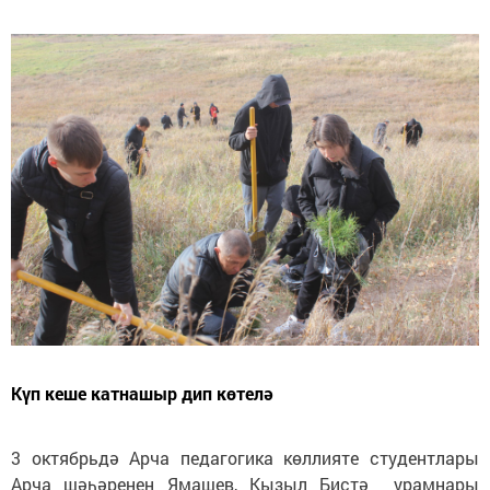
Күп кеше катнашыр дип көтелә
3 октябрьдә Арча педагогика көллияте студентлары
Арча шәһәренең Ямашев, Кызыл Бистә урамнары