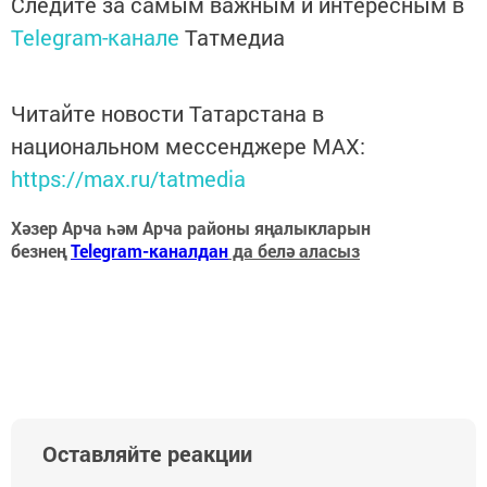
Следите за самым важным и интересным в
Telegram-канале
Татмедиа
Читайте новости Татарстана в
национальном мессенджере MАХ:
https://max.ru/tatmedia
Хәзер Арча һәм Арча районы яңалыкларын
безнең
Telegram-каналдан
да белә аласыз
Оставляйте реакции