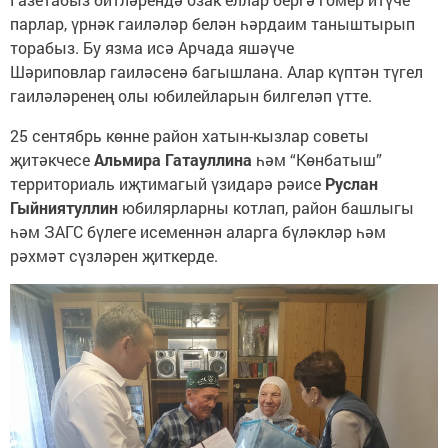
парлар, үрнәк гаиләләр белән һәрдаим таныштырып
торабыз. Бу язма исә Арчада яшәүче
Шәриповлар гаиләсенә багышлана. Алар күптән түгел
гаиләләренең олы юбилейларын билгеләп үтте.
25 сентябрь көнне район хатын-кызлар советы
җитәкчесе
Альмира Гатауллина
һәм “Көнбатыш”
территориаль иҗтимагый үзидарә рәисе
Руслан
Гыйниятуллин
юбилярларны котлап, район башлыгы
һәм ЗАГС бүлеге исеменнән аларга бүләкләр һәм
рәхмәт сүзләрен җиткерде.