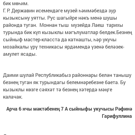
бик мөһим.
Г. Р. Державин исемендәге музей һәммәбездә зур
кызыксыну уятты. Рус шагыйре нәкъ менә шушы
районда туган. Моннан тыш музейда Лаеш тарихы
турында бик күп кызыклы мәгълүматлар белдек.Безнең
сыйныф мастер-класста да катнашты, һәр укучы
мозайкалы үрү техникасы ярдәмендә үзенә беләзек-
амулет ясады.
Даими шулай Республикабыз районнары белән танышу
безнең туган як турындагы белемнәребезне баета. Бу
кызыклы көзге сәяхәт тә безнең хәтердә мәңге
калачак.
Арча 6 нчы мәктәбенең 7 А сыйныфы укучысы Рәфинә
Гарифуллина