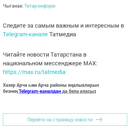
Чыганак:
Татар-информ
Следите за самым важным и интересным в
Telegram-канале
Татмедиа
Читайте новости Татарстана в
национальном мессенджере MАХ:
https://max.ru/tatmedia
Хәзер Арча һәм Арча районы яңалыкларын
безнең
Telegram-каналдан
да белә аласыз
Перейти на страницу новости