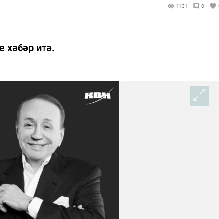
1131
0
 хәбәр итә.