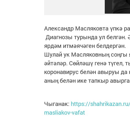
Александр Масляковта үпкә ра
Диагнозы турында ул белгән. 
ярдәм итмәячәген белдергән.
Шулай ук Масляковның соңгы 
әйтәләр. Сөйләшү генә түгел, т
коронавирус белән авыруы да
аның белән ике тапкыр авырга
Чыганак:
https://shahrikazan.r
masliakov-vafat