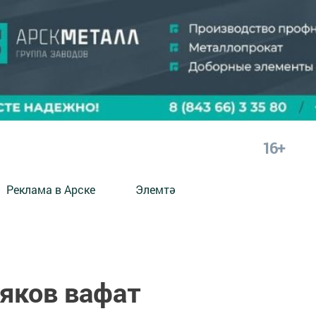
16+
Реклама в Арске
Элемтә
яков вафат