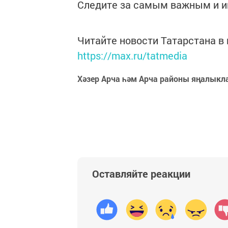
Следите за самым важным и 
Читайте новости Татарстана 
https://max.ru/tatmedia
Хәзер Арча һәм Арча районы яңалыкл
Оставляйте реакции