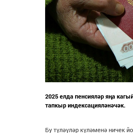
2025 елда пенсияләр яңа кагый
тапкыр индексацияләнәчәк.
Бу түләүләр күләменә ничек й