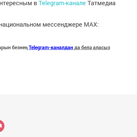
интересным в
Telegram-канале
Татмедиа
в национальном мессенджере MАХ:
арын безнең
Telegram-каналдан
да белә аласыз