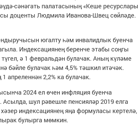
Сәүдә-сәнәгать палатасының «Кеше ресурслар
расы доценты Людмила Иванова-Швец сөйләде.
уендыручысын югалту һәм инвалидлык буенча
агыла. Индексациянең беренче этабы соңгы
түгел, ә 1 февральдән булачак. Аның күләме
нә бәйле булачак һәм 4,5% тәшкил итәчәк.
1 апреленнән 2,2% ка булачак.
лысынча 2024 ел өчен инфляция буенча
. Асылда, шул рәвешле пенсияләр 2019 елга
 хәзер индексациянең яңа формуласы кертелә,
лырак булырга мөмкин.