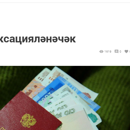
ксацияләнәчәк
1619
0