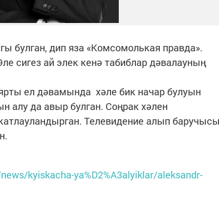
гы булган, дип яза «Комсомолькая правда».
Әле сигез ай элек кенә табиблар дәвалауның
ярты ел дәвамында хәле бик начар булуын
ын алу да авыр булган. Соңрак хәлен
 катлауландырган. Телевидение алып баручыс
н.
u/news/kyiskacha-ya%D2%A3alyiklar/aleksandr-