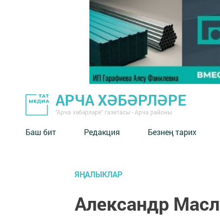
АРЧА ХӘБӘРЛӘРЕ
"Арча хәбәрләре" газетасы - Арча районы
Баш бит
Редакция
Безнең тарих
ЯҢАЛЫКЛАР
Александр Масл