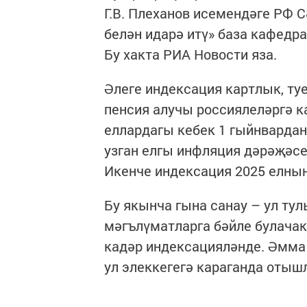
Г.В. Плеханов исемендәге РФ 
белән идарә итү» база кафед
Бу хакта РИА Новости яза.
Әлеге индексация картлык, т
пенсия алучы россиялеләргә к
еллардагы кебек 1 гыйнвардан 
узган елгы инфляция дәрәҗәсе
Икенче индексация 2025 елның 
Бу якынча гына санау – ул ту
мәгълүматларга бәйле булачак
кадәр индексацияләнде. Әмма
ул элеккегегә караганда отыш