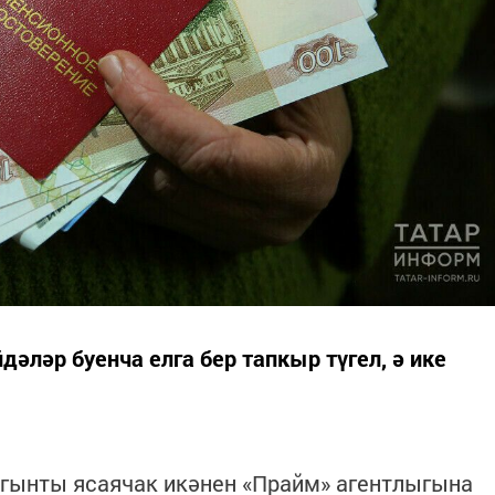
дәләр буенча елга бер тапкыр түгел, ә ике
огынты ясаячак икәнен «Прайм» агентлыгына