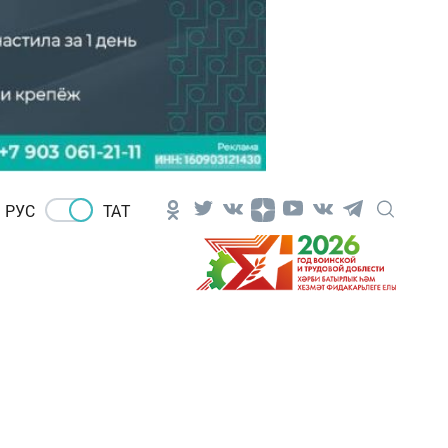
РУС
ТАТ