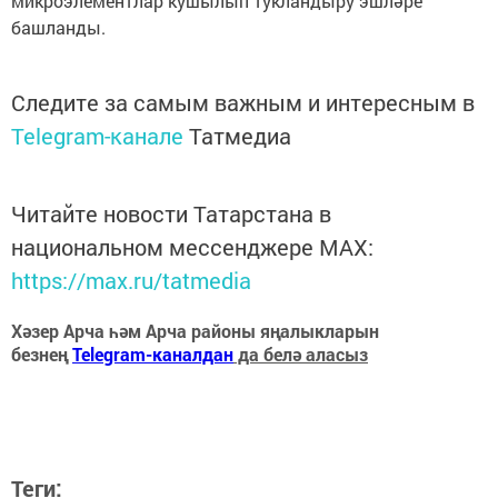
микроэлементлар кушылып тукландыру эшләре
башланды.
Следите за самым важным и интересным в
Telegram-канале
Татмедиа
Читайте новости Татарстана в
национальном мессенджере MАХ:
https://max.ru/tatmedia
Хәзер Арча һәм Арча районы яңалыкларын
безнең
Telegram-каналдан
да белә аласыз
Теги: