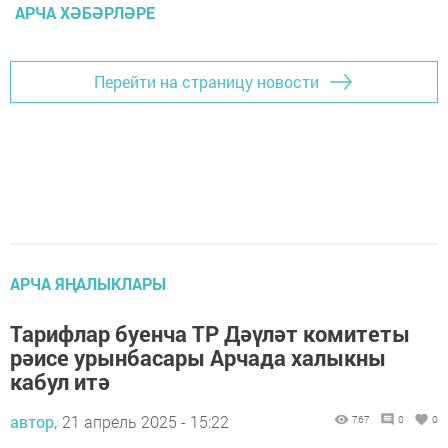
АРЧА ХӘБӘРЛӘРЕ
Перейти на страницу новости
АРЧА ЯҢАЛЫКЛАРЫ
Тарифлар буенча ТР Дәүләт комитеты
рәисе урынбасары Арчада халыкны
кабул итә
автор,
21 апрель 2025 - 15:22
767
0
0