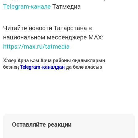
Telegram-канале
Татмедиа
Читайте новости Татарстана в
национальном мессенджере MАХ:
https://max.ru/tatmedia
Хәзер Арча һәм Арча районы яңалыкларын
безнең
Telegram-каналдан
да белә аласыз
Оставляйте реакции