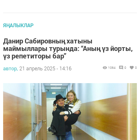
ЯҢАЛЫКЛАР
Данир Сабировның хатыны
маймыллары турында: “Аның үз йорты,
үз репетиторы бар”
автор,
21 апрель 2025 - 14:16
1064
0
0