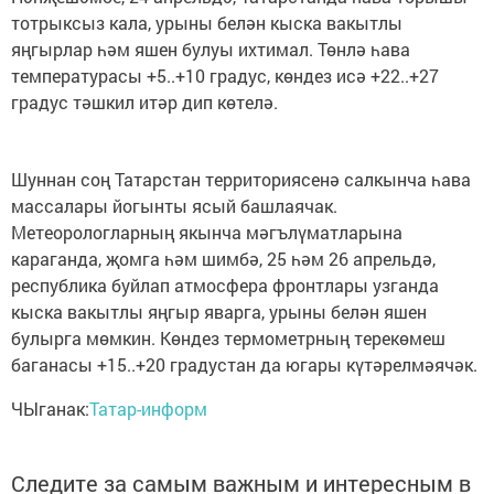
тотрыксыз кала, урыны белән кыска вакытлы
яңгырлар һәм яшен булуы ихтимал. Төнлә һава
температурасы +5..+10 градус, көндез исә +22..+27
градус тәшкил итәр дип көтелә.
Шуннан соң Татарстан территориясенә салкынча һава
массалары йогынты ясый башлаячак.
Метеорологларның якынча мәгълүматларына
караганда, җомга һәм шимбә, 25 һәм 26 апрельдә,
республика буйлап атмосфера фронтлары узганда
кыска вакытлы яңгыр яварга, урыны белән яшен
булырга мөмкин. Көндез термометрның терекөмеш
баганасы +15..+20 градустан да югары күтәрелмәячәк.
ЧЫганак:
Татар-информ
Следите за самым важным и интересным в