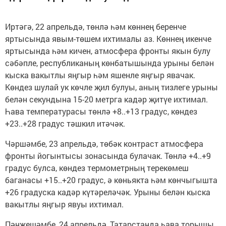
Иртәгә, 22 апрельдә, төнлә һәм көннең беренче
яртысында явым-төшем ихтималы аз. Көннең икенче
яртысында һәм кичен, атмосфера фронты якын булу
сәбәпле, республиканың көнбатышында урыны белән
кыска вакытлы яңгыр һәм яшенле яңгыр явачак.
Көндез шулай ук көчле җил булуы, аның тизлеге урыны
белән секундына 15-20 метрга кадәр җитүе ихтимал.
Һава температурасы төнлә +8..+13 градус, көндез
+23..+28 градус тәшкил итәчәк.
Чәршәмбе, 23 апрельдә, төбәк контраст атмосфера
фронты йогынтысы зонасында булачак. Төнлә +4..+9
градус булса, көндез термометрның терекөмеш
баганасы +15..+20 градус, ә көньякта һәм көнчыгышта
+26 градуска кадәр күтәреләчәк. Урыны белән кыска
вакытлы яңгыр явуы ихтимал.
Пәнҗешәмбе, 24 апрельдә, Татарстанда һава торышы