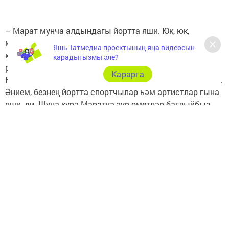
– Марат мунча алдындагы йортта яши. Юк, юк,
мунчада түгел, ә аерым йортта. Моңа кадәр безгә
Яшь Татмедиа проектының яңа видеосын
килүче кунаклар шунда туктала иде. Аның үз
карадыгызмы әле?
репетиторлары бар. Алар Марат белән шөгыльләнә.
Карарга
Кем белә, киләчәктә артист та булып куярга мөмкин ул.
Әнием, безнең йортта спортчылар һәм артистлар гына
яши, ди. Шуңа күрә Маратка зур өметләр баглыйбыз.
Аның белән артык мәшәкатьләнәсе юк: көненә 3
подгузник булса, шул җитә. Нәрсә бирсәк, шуны ашый,
– дип сөйләп үткән Миләүшә “ВКонтакте”дагы “Татар
эстрадасы” төркемендә басылып чыккан әңгәмәсендә.
Чыганак:
http://https://vatantat.ru/2025/04/167804/
© Ватаным Татарстан
Следите за самым важным и интересным в