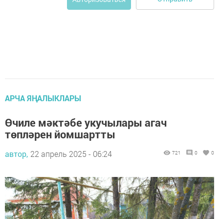
АРЧА ЯҢАЛЫКЛАРЫ
Өчиле мәктәбе укучылары агач
төпләрен йомшартты
автор,
22 апрель 2025 - 06:24
721
0
0