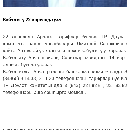
Кабул итү 22 апрельдә уза
22 апрельдә Арчага тарифлар буенча ТР Дәүләт
комитеты рәисе урынбасары Дмитрий Сапожников
кайта. Ул шулай ук халыкны шәхси кабул итү үткәрәчәк.
Кабул итү Арча шәһәре, Советлар мәйданы, 14 йорт
адресы буенча узачак.
Кабул итүгә Арча районы башкарма комитетында 8
(84366) 3-14-33, 3-11-33 телефоннары, тарифлар буенча
ТР Дәүләт комитетындда 8 (843) 221-82-51, 221-82-52
телефоннары аша язылырга мөмкин.