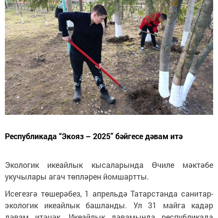
Республикада “Экояз – 2025” бәйгесе дәвам итә
Экологик икеайлык кысаларында Өчиле мәктәбе
укучылары агач төпләрен йомшартты.
Исегезгә төшерәбез, 1 апрельдә Татарстанда санитар-
экологик икеайлык башланды. Ул 31 майга кадәр
дәвам итәчәк. Икеайлык дәвамында республикада