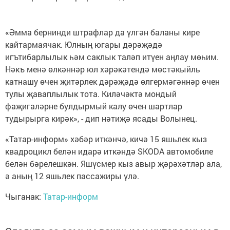
«Әмма бернинди штрафлар да үлгән баланы кире
кайтармаячак. Юлның югары дәрәҗәдә
игътибарлылык һәм саклык таләп итүен аңлау мөһим.
Нәкъ менә өлкәннәр юл хәрәкәтендә мөстәкыйль
катнашу өчен җитәрлек дәрәҗәдә өлгермәгәннәр өчен
тулы җаваплылык тота. Киләчәктә мондый
фаҗигаләрне булдырмый калу өчен шартлар
тудырырга кирәк», - дип нәтиҗә ясады Волынец.
«Татар-информ» хәбәр иткәнчә, кичә 15 яшьлек кыз
квадроцикл белән идарә иткәндә SKODA автомобиле
белән бәрелешкән. Яшүсмер кыз авыр җәрәхәтләр ала,
ә аның 12 яшьлек пассажиры үлә.
Чыганак:
Татар-информ