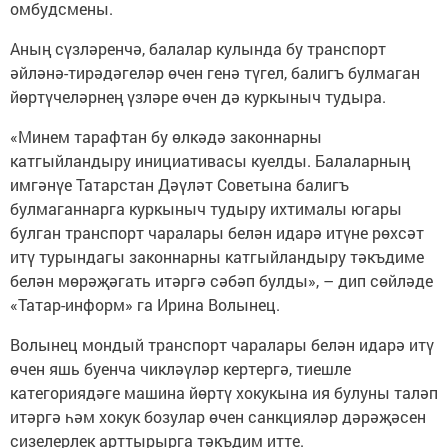
омбудсмены.
Аның сүзләренчә, балалар кулында бу транспорт
әйләнә-тирәдәгеләр өчен генә түгел, балигъ булмаган
йөртүчеләрнең үзләре өчен дә куркыныч тудыра.
«Минем тарафтан бу өлкәдә законнарны
катгыйландыру инициативасы куелды. Балаларның
имгәнүе Татарстан Дәүләт Советына балигъ
булмаганнарга куркыныч тудыру ихтималы югары
булган транспорт чаралары белән идарә итүне рөхсәт
итү турындагы законнарны катгыйландыру тәкъдиме
белән мөрәҗәгать итәргә сәбәп булды», – дип сөйләде
«Татар-информ» га Ирина Волынец.
Волынец мондый транспорт чаралары белән идарә итү
өчен яшь буенча чикләүләр кертергә, тиешле
категориядәге машина йөртү хокукына ия булуны таләп
итәргә һәм хокук бозулар өчен санкцияләр дәрәҗәсен
сизелерлек арттырырга тәкъдим итте.