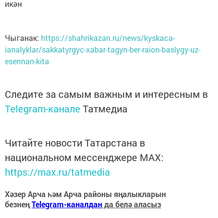
икән
Чыганак:
https://shahrikazan.ru/news/kyskaca-
ianalyklar/sakkatyrgyc-xabar-tagyn-ber-raion-baslygy-uz-
esennan-kita
Следите за самым важным и интересным в
Telegram-канале
Татмедиа
Читайте новости Татарстана в
национальном мессенджере MАХ:
https://max.ru/tatmedia
Хәзер Арча һәм Арча районы яңалыкларын
безнең
Telegram-каналдан
да белә аласыз