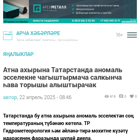
АРЧА ХӘБӘРЛӘРЕ
16+
"Арча хәбәрләре" газетасы - Арча районы
ЯҢАЛЫКЛАР
Атна ахырына Татарстанда аномаль
эсселекне чагыштырмача салкынча
һава торышы алыштырачак
автор,
22 апрель 2025 - 08:46
916
0
0
Татарстанда бу атна ахырына аномаль эсселектән соң
температураның түбәнәю көтелә. ТР
Гидрометеорология һәм әйләнә-тирә мохитне күзәтү
идарәсенең фаразында шулай диелә.