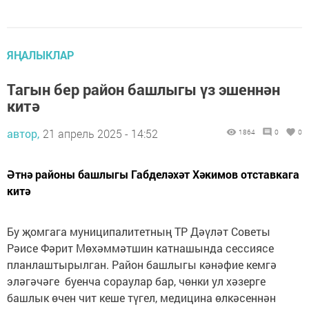
ЯҢАЛЫКЛАР
Тагын бер район башлыгы үз эшеннән
китә
автор,
21 апрель 2025 - 14:52
1864
0
0
Әтнә районы башлыгы Габделәхәт Хәкимов отставкага
китә
Бу җомгага муниципалитетның ТР Дәүләт Советы
Рәисе Фәрит Мөхәммәтшин катнашында сессиясе
планлаштырылган. Район башлыгы кәнәфие кемгә
эләгәчәге буенча сораулар бар, чөнки ул хәзерге
башлык өчен чит кеше түгел, медицина өлкәсеннән