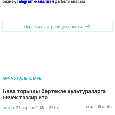
безнең
Telegram-каналдан
да белә аласыз
Перейти на страницу новости
АРЧА ЯҢАЛЫКЛАРЫ
Һава торышы бөртекле культураларга
ничек тәэсир итә
автор,
21 апрель 2025 - 21:07
877
0
0