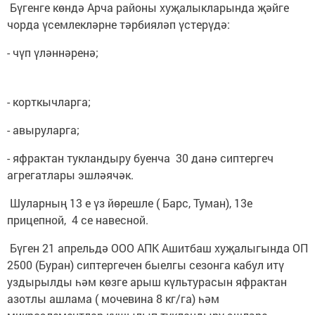
Бүгенге көндә Арча районы хуҗалыкларында җәйге
чорда үсемлекләрне тәрбияләп үстерүдә:
- чүп үләннәренә;
- корткычларга;
- авыруларга;
- яфрактан тукландыру буенча 30 данә сиптергеч
агрегатлары эшләячәк.
Шуларның 13 е үз йөрешле ( Барс, Туман), 13е
прицепной, 4 се навесной.
Бүген 21 апрельдә ООО АПК Ашитбаш хуҗалыгында ОП
2500 (Буран) сиптергечен быелгы сезонга кабул итү
уздырылды һәм көзге арыш күльтурасын яфрактан
азотлы ашлама ( мочевина 8 кг/га) һәм