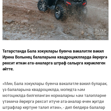
Татарстанда Бала хокуклары буенча вәкаләтле вәкил
Ирина Волынец балаларына квадроциклларда йөрергә
рөхсәт иткән ата-аналарга штраф салырга кирәклеген
әйтте.
«Мин, Бала хокуклары буенча вәкаләтле вәкил буларак,
үз балаларына квадроциклда, мопедта һәм
мотоциклда билгеләнгән нормаларны һәм таләпләрне
үтәмичә йөрергә рөхсәт итүче ата-аналар өчен җитди
штрафлар кертүне таләп итәм», - дип белдерә балалар