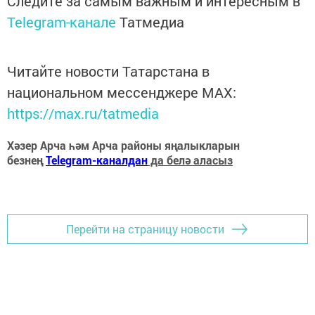
Следите за самым важным и интересным в
Telegram-канале
Татмедиа
Читайте новости Татарстана в
национальном мессенджере MАХ:
https://max.ru/tatmedia
Хәзер Арча һәм Арча районы яңалыкларын
безнең
Telegram-каналдан
да белә аласыз
Перейти на страницу новости