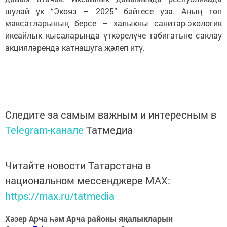
шулай ук “Экояз – 2025” бәйгесе уза. Аның төп
максатларының берсе – халыкны санитар-экологик
икеайлык кысаларында үткәрелүче табигатьне саклау
акцияләрендә катнашуга җәлеп итү.
Следите за самым важным и интересным в
Telegram-канале
Татмедиа
Читайте новости Татарстана в
национальном мессенджере MАХ:
https://max.ru/tatmedia
Хәзер Арча һәм Арча районы яңалыкларын