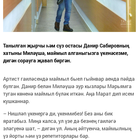
Танылган җырчы һәм сүз остасы Данир Сабировның
хатыны Миләүшә, маймыл алганыгызга үкенәсезме,
дигән сорауга җавап биргән.
Артист гаиләсендә маймыл быел гыйнвар аенда пәйда
булган. Данир белән Миләүшә зур кызлары Мәрьямга
туган көненә маймыл бүләк иткән. Аңа Марат дип исем
кушканнар.
– Нишләп үкенергә ди, үкенмибез! Без аны бик
яратабыз. Миңа калса, ул үзе дә безнең гаиләгә
эләгүенә шат, – дигән ул. Аның әйтүенчә, маймылның
үз йорты һәм үз репетиторлары бар.