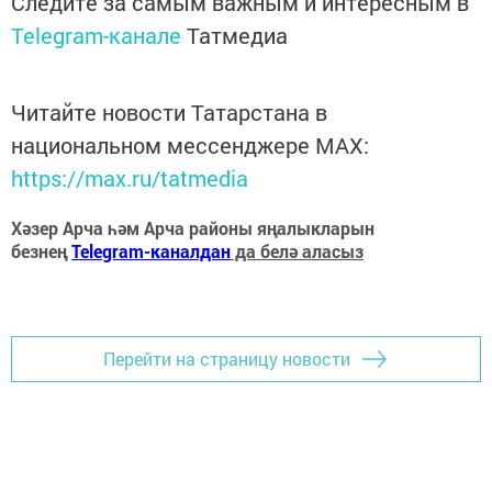
Следите за самым важным и интересным в
Telegram-канале
Татмедиа
Читайте новости Татарстана в
национальном мессенджере MАХ:
https://max.ru/tatmedia
Хәзер Арча һәм Арча районы яңалыкларын
безнең
Telegram-каналдан
да белә аласыз
Перейти на страницу новости