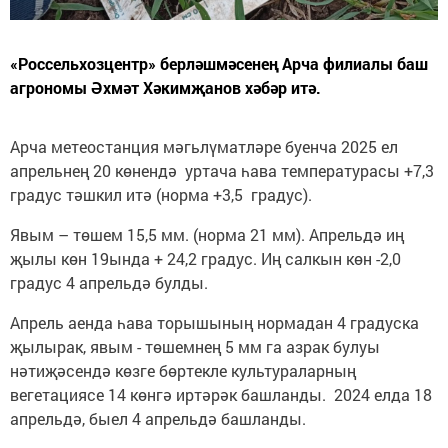
«Россельхозцентр» берләшмәсенең Арча филиалы баш
агрономы Әхмәт Хәкимҗанов хәбәр итә.
Арча метеостанция мәгьлүматләре буенча 2025 ел
апрельнең 20 көнендә уртача һава температурасы +7,3
градус тәшкил итә (норма +3,5 градус).
Явым – төшем 15,5 мм. (норма 21 мм). Апрельдә иң
җылы көн 19ында + 24,2 градус. Иң салкын көн -2,0
градус 4 апрельдә булды.
Апрель аенда һава торышының нормадан 4 градуска
җылырак, явым - төшемнең 5 мм га азрак булуы
нәтиҗәсендә көзге бөртекле культураларның
вегетациясе 14 көнгә иртәрәк башланды. 2024 елда 18
апрельдә, быел 4 апрельдә башланды.