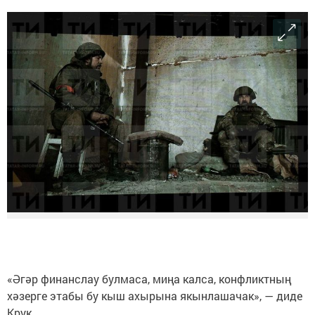
«Әгәр финанслау булмаса, миңа калса, конфликтның
хәзерге этабы бу кыш ахырына якынлашачак», — диде
Крук.