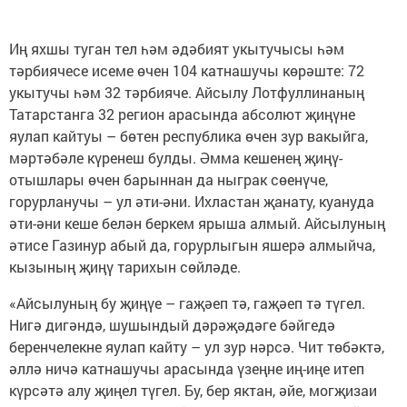
Иң яхшы туган тел һәм әдәбият укытучысы һәм
тәрбиячесе исеме өчен 104 катнашучы көрәште: 72
укытучы һәм 32 тәрбияче. Айсылу Лотфуллинаның
Татарстанга 32 регион арасында абсолют җиңүне
яулап кайтуы – бөтен республика өчен зур вакыйга,
мәртәбәле күренеш булды. Әмма кешенең җиңү-
отышлары өчен барыннан да ныграк сөенүче,
горурланучы – ул әти-әни. Ихластан җанату, куануда
әти-әни кеше белән беркем ярыша алмый. Айсылуның
әтисе Газинур абый да, горурлыгын яшерә алмыйча,
кызының җиңү тарихын сөйләде.
«Айсылуның бу җиңүе – гаҗәеп тә, гаҗәеп тә түгел.
Нигә дигәндә, шушындый дәрәҗәдәге бәйгедә
беренчелекне яулап кайту – ул зур нәрсә. Чит төбәктә,
әллә ничә катнашучы арасында үзеңне иң-иңе итеп
күрсәтә алу җиңел түгел. Бу, бер яктан, әйе, могҗизаи