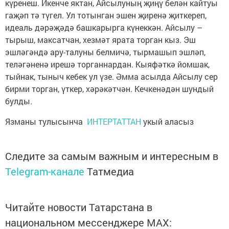
күренеш. Икенче яктан, Айсылуның җиңү белән кайтуы
гаҗәп тә түгел. Ул тотынган эшен җиренә җиткереп,
идеаль дәрәҗәдә башкарырга күнеккән. Айсылу –
тырыш, максатчан, хезмәт ярата торган кыз. Эш
эшләгәндә ару-талуны белмичә, тырмашып эшләп,
теләгәненә ирешә торганнардан. Кыяфәткә йомшак,
тыйнак, тыныч кебек ул үзе. Әмма асылда Айсылу сер
бирми торган, үткер, хәрәкәтчән. Кечкенәдән шундый
булды.
Язманы тулысынча
ИНТЕРТАТТАН
укый аласыз
Следите за самым важным и интересным в
Telegram-канале
Татмедиа
Читайте новости Татарстана в
национальном мессенджере MАХ: