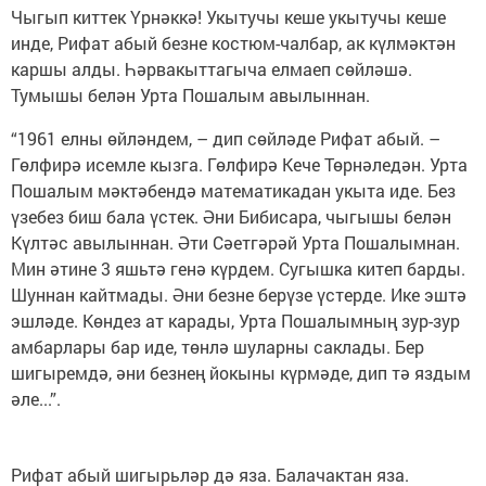
Чыгып киттек Үрнәккә! Укытучы кеше укытучы кеше
инде, Рифат абый безне костюм-чалбар, ак күлмәктән
каршы алды. Һәрвакыттагыча елмаеп сөйләшә.
Тумышы белән Урта Пошалым авылыннан.
“1961 елны өйләндем, – дип сөйләде Рифат абый. –
Гөлфирә исемле кызга. Гөлфирә Кече Төрнәледән. Урта
Пошалым мәктәбендә математикадан укыта иде. Без
үзебез биш бала үстек. Әни Бибисара, чыгышы белән
Күлтәс авылыннан. Әти Сәетгәрәй Урта Пошалымнан.
Мин әтине 3 яшьтә генә күрдем. Сугышка китеп барды.
Шуннан кайтмады. Әни безне берүзе үстерде. Ике эштә
эшләде. Көндез ат карады, Урта Пошалымның зур-зур
амбарлары бар иде, төнлә шуларны саклады. Бер
шигыремдә, әни безнең йокыны күрмәде, дип тә яздым
әле...”.
Рифат абый шигырьләр дә яза. Балачактан яза.