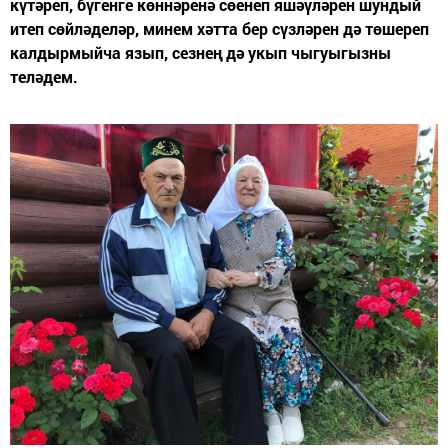
күтәреп, бүгенге көннәренә сөенеп яшәүләрен шундый
итеп сөйләделәр, минем хәтта бер сүзләрен дә төшереп
калдырмыйча язып, сезнең дә укып чыгуыгызны
теләдем.