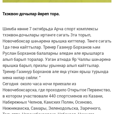
Тхэквон-дочылар йөреп тора.
Шимбә көнне 7 октябрьдә Арча спорт комплексы
тхэквон-дочылары иртәнге сәгать 3тә торып,
Новочебоксар шәһәренә ярышка киттеләр. Төнге сәгать
1дә генә кайттылар. Тренер Газинур Борханов һәм
Руслан Борханов балаларны әледән әле ярышларга
алып барып торалар. Узган атнада Яр Чаллы шәһәренә
ярышка барып, призлы урыннар алып кайттылар.
Тренер Газинур Борханов әле яңа үткән ярыш турында
менә ниләр сөйли: "
Сегодня около часа ночи приехали из
Новочебоксарска, где проходило Открытое Первенство,
в котором участвовали 440 спортсменов из Казани,
Набережных Челнов, Камских Полян, Осиново,
Нижнекамска, Самары, Зеленодольска, Заречного,