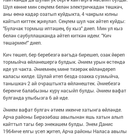
Шул көнне мин сеңлем белән электричкадан төшкәч,
аны өенә кадәр озатып куйдыкта, 4 чакрым юлны
кайтып киттек җәяүләп. Сеңлем шул чак әйтеп куйды:
"Булачак тормыш иптәшең, бу кыз" диеп. Мин ул кыз
белән саубуллашканда әйтеп киткән идем: "Кич
төшәрмен!" диеп.
Кич төшеп, бер беребезгә вәгъдә бирешеп, озак йөреп
тормыйча өйләнешергә булдык. Әнием урын өстендә
иде ул чакта. Әниемнең мине тизерәк өйләндереп
каласы килде. Шулай итеп бездә озакка сузмыйча,
танышкач 2 ай очраштыкта өйләнештек. Әниебезгә
беренче балабызны күрү насыйп булды. Әнием вафат
булганда улыбызга 6 ай иде.
Әнием вафат булгач әтием икенче хатынга өйләнде.
Арча районы Бирәзәбаш авылынан яшь хатын алып
кайттып тагы бер энекәшем булды. Энем Данис
1964нче елгы үсеп җитеп, Арча районы Наласа авылы