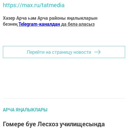
https://max.ru/tatmedia
Хәзер Арча һәм Арча районы яңалыкларын
безнең
Telegram-каналдан
да белә аласыз
Перейти на страницу новости
АРЧА ЯҢАЛЫКЛАРЫ
Гомере буе Лесхоз училищесында