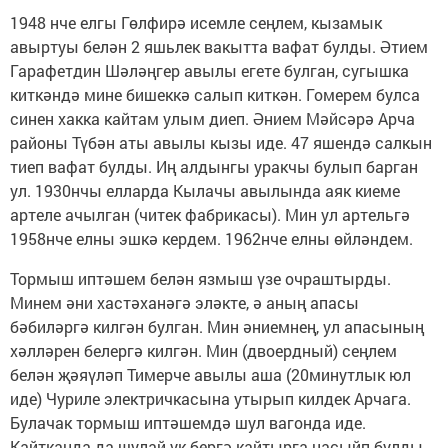
1948 нче елгы Гөлфирә исемле сеңлем, кызамык
авыртуы белән 2 яшьлек вакытта вафат булды. Әтием
Гарафетдин Шәләңгер авылы егете булган, сугышка
киткәндә мине бишеккә салып киткән. Гомерем булса
синен хакка кайтам улым диеп. Әнием Мәйсәрә Арча
районы Түбән аты авылы кызы иде. 47 яшендә салкын
тиеп вафат булды. Иң алдынгы уракчы булып барган
ул. 1930нчы елларда Кылачы авылында аяк киеме
артеле ачылган (читек фабрикасы). Мин ул артельгә
1958нче елны эшкә кердем. 1962нче елны өйләндем.
Тормыш иптәшем белән язмыш үзе очраштырды.
Минем әни хастәханәгә эләкте, ә аның апасы
бәбиләргә килгән булган. Мин әниемнең, ул апасының
хәлләрен белергә килгән. Мин (двоердный) сеңлем
белән җәяүләп Тимерче авылы аша (20минутлык юл
иде) Чуриле электричкасына утырып килдек Арчага.
Булачак тормыш иптәшемдә шул вагонда иде.
Кайтканда да шулай ук бергә кайтырга насыйп булды.