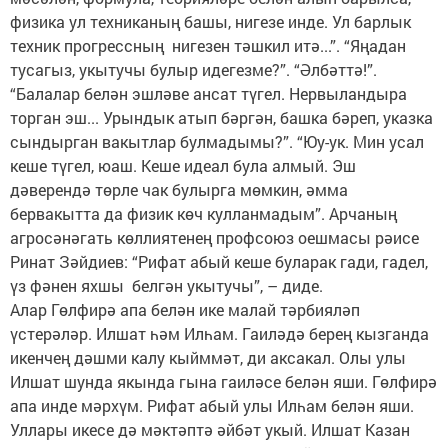
физика ул техниканың башы, нигезе инде. Ул барлык
техник прогрессның нигезен тәшкил итә...”. “Яңадан
тусагыз, укытучы булыр идегезме?”. “Әлбәттә!”.
“Балалар белән эшләве ансат түгел. Нервыландыра
торган эш... Урындык атып бәргән, башка бәреп, указка
сындырган вакытлар булмадымы?”. “Юу-ук. Мин усал
кеше түгел, юаш. Кеше идеал була алмый. Эш
дәверендә төрле чак булырга мөмкин, әмма
бервакытта да физик көч кулланмадым”. Арчаның
агросәнәгать көллиятенең профсоюз оешмасы рәисе
Ринат Зәйдиев: “Рифат абый кеше буларак гади, гадел,
үз фәнен яхшы белгән укытучы”, – диде.
Алар Гөлфирә апа белән ике малай тәрбияләп
үстерәләр. Илшат һәм Илһам. Гаиләдә берең кызганда
икенчең дәшми калу кыйммәт, ди аксакал. Олы улы
Илшат шунда якында гына гаиләсе белән яши. Гөлфирә
апа инде мәрхүм. Рифат абый улы Илһам белән яши.
Уллары икесе дә мәктәптә әйбәт укый. Илшат Казан