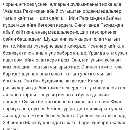
чорын, әтисез үскән елларын дулкынланып искә ала.
“Авылда Рәхимҗан абый сугыштан орден-медальләр
тагып кайтты, – дип сөйли. – Мин Рәхимҗан абыйны
күрдем дә өйгә йөгереп кердем. Әни-и, анда Рәхимҗан
абый кайткан, аның медальләре-е, дип тәэсирләнеп
сөйли башладым. Шунда әни кычкырып елап чыгып
китте. Минем сүзләрне авыр кичерде. Исәннәр кайта, ә
безнең әти юк, аның үле хәбәре килде. Урамда әти сүзен
ишетсәм, өйгә елап керә идем. Әни, и-и, улым, кемнән
ким син, дип, юатып чыгарыр иде. Әнинең тәмле теле
бар иде, шуннан онытылып, тагын урамга чыгып
йөгерәм. Әни бик булдыклы кеше иде. Камыр
ризыкларын да бик тәмле пешерде, тегү машинасы гел
әйләнеп торды – шуның белән аз булса да акча
эшләде. Сугыш беткән көнне дә яхшы хәтерлим. Флаг-
лар күтәреп, сугыш беткән, ур-ра, дип кычкырып урам
әйләнделәр. Әтине безнең башта Суслонгерга алганнар,
3-4 айдан Мәскәү янындагы каты бәрелешләрдә һәлак
булган”.