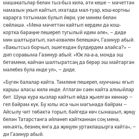
мәшәкатьләр белән тыз-быз килә, әти кеше – мәчеттән
намазын укып кайтып, ихатада мал-туар, кош-кортны
карарга тотынмак булып йөри, үзе минем белән
сөйләшә. «Менә мәчеттән кайтып кердем дә кош-
кортка бәрәңне пешереп тугылый идем әле», – диде
мин шалтыратып, хәл-әхвәлен белешкәч, Газинур абый.
«Вакытсыз борчып, эшегездән бүлдердем алайса?» –
дип соравыма Газинур абый: «Юк ла-а-а, монда эш
бетәмени, кайчан шалтыратсаң да берәр эш майтарган
мәлебез була инде ул», – диде.
«Бүген балалар кайта. Тәмлене пешереп, мунчаны ягып
каршы аласы килә инде. Атлаган саен кайта алмыйлар
бит. Шуңа күрә кызлар кайтып өйдә җыелган көннәр –
гел бәйрәм күк. Бу юлы исә чын мәгънәдә бәйрәм –
Айсылу чит төбәктә торып, бәйгедә көч сынашып, җиңү
белән Татарстанга әйләнеп кайтканнан соң менә,
ниһаять, безнең янга да җиңүен уртаклашырга кайта», –
ди Газинур абый.