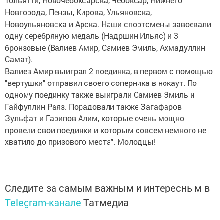
Тольятти, Новочебоксарска, Чебоксар, Нижнего
Новгорода, Пензы, Кирова, Ульяновска,
Новоульяновска и Арска. Наши спортсмены завоевали
одну серебряную медаль (Надршин Ильяс) и 3
бронзовые (Валиев Амир, Самиев Эмиль, Ахмадуллин
Самат).
Валиев Амир выиграл 2 поединка, в первом с помощью
"вертушки" отправил своего соперника в нокаут. По
одному поединку также выиграли Самиев Эмиль и
Гайфуллин Раяз. Порадовали также Загафаров
Зульфат и Гарипов Алим, которые очень мощно
провели свои поединки и которым совсем немного не
хватило до призового места". Молодцы!
Следите за самым важным и интересным в
Telegram-канале
Татмедиа