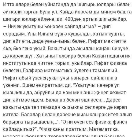
Иптәшләре белән уйнаганда да шигырь юллары белән
әйткәли торган була ул. Кайда йөрсәм дә минем башта
шигъри юллар әйләнә, ди. 400дән артык шигыре бар.
– Ничек укытучы һөнәрен сайладыгыз? – дип
сорадым. Улы Илһам сүзгә кушылды, хатын кушты,
дип әйт әти, диде уены-чыны белән. Рифат мәктәптә
4кә, 5кә генә укый. Вакытында акыллы киңәш бирүче
дә кирәк шул. Хатыны Гөлфирә белән Казан педагогия
институтында читтән торып укыйлар. Рифат физика
бүлеген, Гөлфирә математика бүлеген тәмамлый.
Рифат абый үзенең укытучы һөнәрен сайлаганга
үкенми. Эшемне яраттым, ди. “Укытучы һөнәре ул
кызыклы да, абруйлы да һәм мин аны җиңел хезмәт
дип әйтмәс идем. Балалар белән эшлисең... Дәрес
вакытында төп темадан кызыклы хәлләргә дә кереп
кителә. Балалар белән дәресне кызыклырак итеп алып
барырга тырышасың...”. “Ә ни өчен сез физика фәнен
сайладыгыз?”. “Физиканы яраттым. Математика,
мәсәлән, формула, теорияләре белән алып барылса,