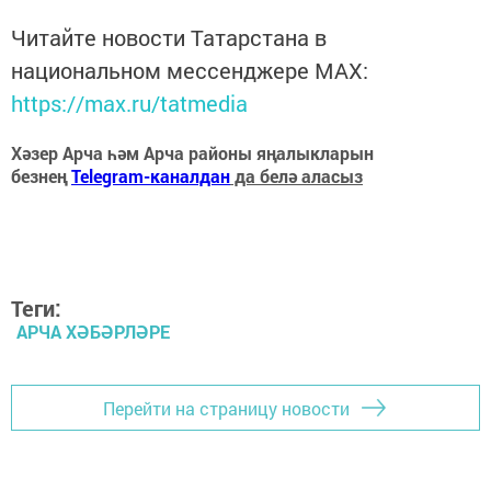
Читайте новости Татарстана в
национальном мессенджере MАХ:
https://max.ru/tatmedia
Хәзер Арча һәм Арча районы яңалыкларын
безнең
Telegram-каналдан
да белә аласыз
Теги:
АРЧА ХӘБӘРЛӘРЕ
Перейти на страницу новости