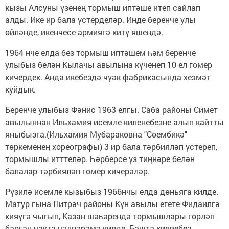
кызы Алсуны үзенең тормыш иптәше итеп сайлап
алды. Ике ир бала үстерделәр. Инде беренче улы
өйләнде, икенчесе армиягә китү яшендә.
1964 нче елда без тормыш иптәшем һәм беренче
улыбыз белән Кылачы авылына күченеп 10 ел гомер
кичердек. Анда икебездә чүәк фабрикасында хезмәт
куйдык.
Беренче улыбыз Фәнис 1963 елгы. Саба районы Симет
авылыннан Ильхамия исемле киленебезне алып кайтты
яныбызга.(Ильхамия Мубараковна "Сөембикә"
төркеменең хореографы) 3 ир бала тәрбияләп үстереп,
тормышлы итттеләр. Һәрберсе үз тиңнәре белән
балалар тәрбияләп гомер кичерәләр.
Рүзилә исемле кызыбыз 1966нчы елда дөньяга килде.
Матур гына Питрәч районы Күн авылы егете Фидаилгә
кияүгә чыгып, Казан шәһәрендә тормышлары гөрләп
барган чакта чәлпәрәмә килде. Башта киявебез,