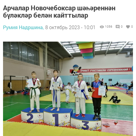
Арчалар Новочебоксар шәһәреннән
бүләкләр белән кайттылар
Румия Надршина,
8 октябрь 2023 - 10:01
1056
0
0