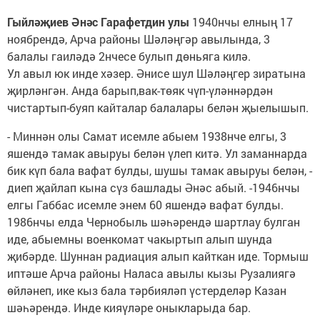
Гыйләҗиев Әнәс Гарафетдин улы
1940нчы елның 17
ноябрендә, Арча районы Шәләңгәр авылында, 3
балалы гаиләдә 2нчесе булып дөньяга килә.
Ул авыл юк инде хәзер. Әнисе шул Шәләңгер зиратына
җирләнгән. Анда барып,вак-төяк чүп-үләннәрдән
чистартып-буяп кайталар балалары белән җыелышып.
- Миннән олы Самат исемле абыем 1938нче елгы, 3
яшендә тамак авыруы белән үлеп китә. Ул заманнарда
бик күп бала вафат булды, шушы тамак авыруы белән, -
диеп җайлап кына сүз башлады Әнәс абый. -1946нчы
елгы Габбас исемле энем 60 яшендә вафат булды.
1986нчы елда Чернобыль шәһәрендә шартлау булган
иде, абыемны военкомат чакыртып алып шунда
җибәрде. Шуннан радиация алып кайткан иде. Тормыш
иптәше Арча районы Наласа авылы кызы Рузалиягә
өйләнеп, ике кыз бала тәрбияләп үстерделәр Казан
шәһәрендә. Инде кияүләре оныкларыда бар.