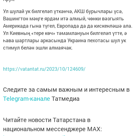
Ул шулай ук билгеләп үткәнчә, АКШ бурычлары үсә,
Вашингтон мәңге ярдәм итә алмый, чөнки вәзгыять
Америкада гына түгел, Европада да да кискенләшә ала.
Ул Киевның «тере көч» тәмамлануын билгеләп үтте, ә
һава шартлары аркасында Украина пехотасы шул ук
стимул белән эшли алмаячак.
https://vatantat.ru/2023/10/124609/
Следите за самым важным и интересным в
Telegram-канале
Татмедиа
Читайте новости Татарстана в
национальном мессенджере MАХ: