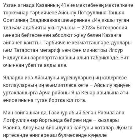
Узган атнада Казанның 41нче мәктәбенең мәктәпкәчә
төркемнәр тәрбиячесе Айсылу Лотфуллина Төньяк
Осетиянең Владикавказ шәһәреннән «Иң яхшы туган
тел һәм әдәбияты укытучысы – 2023» Бөтенроссия
һөнәри бәйгесеннән абсолют җиңү белән Казанга
әйләнеп кайтты. Тәрбиячене хезмәттәшләре, дуслары
һәм Татарстан мәгариф һәм фән министры Илсур
Һадиуллин аэропортта каршы алып тәбрикләде. Бит
очыннан үбеп тә алды әле.
Ялларда исә Айсылуны күрешүләрнең иң кадерлесе,
котлауларның иң әһәмиятлесе көтә – Айсылу җиңүен
уртаклашырга Арча районы Яңа Кенәр авылына әти-
әнисе янына туган йортка юл тота.
Мин сөйләшкәндә, Газинур абый белән Равилә апа
Лотфуллиннар йортында бәйрәм иде – кызлары
Рәсилә, Алсу һәм Айсылулар кайтуны көтәләр. Җомга
иртәсендә әниләре аш бүлмәсендә күңелле