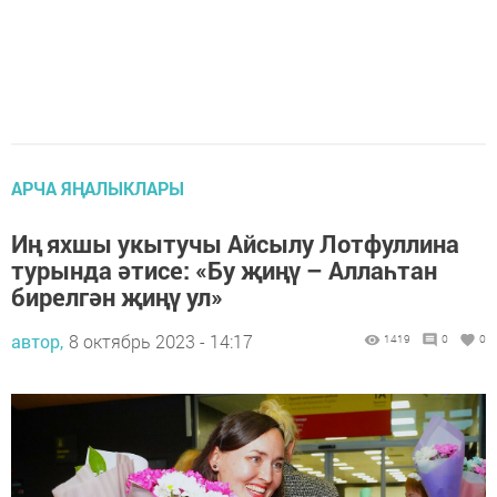
АРЧА ЯҢАЛЫКЛАРЫ
Иң яхшы укытучы Айсылу Лотфуллина
турында әтисе: «Бу җиңү – Аллаһтан
бирелгән җиңү ул»
автор,
8 октябрь 2023 - 14:17
1419
0
0