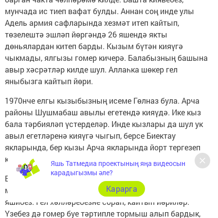
мунчада ис тиеп вафат булды. Аннан соң инде улы
Адель армия сафларында хезмәт итеп кайтып,
төзелештә эшләп йөргәндә 26 яшендә якты
дөньялардан китеп барды. Кызым бүтән кияүгә
чыкмады, ялгызы гомер кичерә. Балабызның башына
авыр хәсрәтләр килде шул. Аллаһка шөкер гел
яныбызга кайтып йөри.
1970нче елгы кызыбызның исеме Гөлназ була. Арча
районы Шушмабаш авылы егетендә кияүдә. Ике кыз
бала тәрбияләп үстерделәр. Инде кызлары да шул ук
авыл егетләренә кияүгә чыгып, берсе Биектау
якларында, бер кызы Арча якларында йорт тергезеп
киләләр.
Яшь Татмедиа проектының яңа видеосын
карадыгызмы әле?
Безнең балаларыбызда, оныкларыбызда бик
Карарга
миһербанлы, тәртипле булдылар. Шуларга сөенеп
яшибез. Гел хәлләребезне сорап, кайтып йөриләр.
Үзебез дә гомер буе тәртипле тормыш алып бардык,