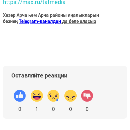
https://max.ru/tatmedia
Хәзер Арча һәм Арча районы яңалыкларын
безнең
Telegram-каналдан
да белә аласыз
Оставляйте реакции
0
1
0
0
0