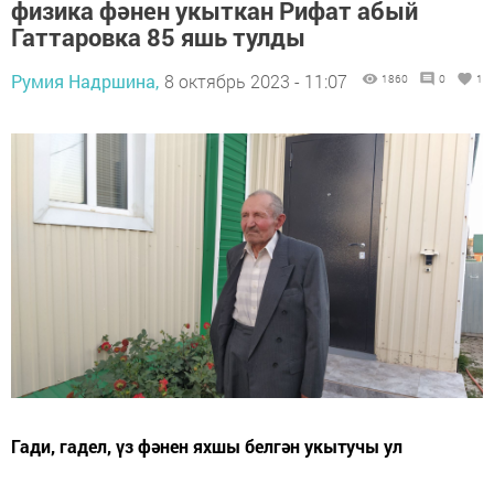
физика фәнен укыткан Рифат абый
Гаттаровка 85 яшь тулды
Румия Надршина,
8 октябрь 2023 - 11:07
1860
0
1
Гади, гадел, үз фәнен яхшы белгән укытучы ул