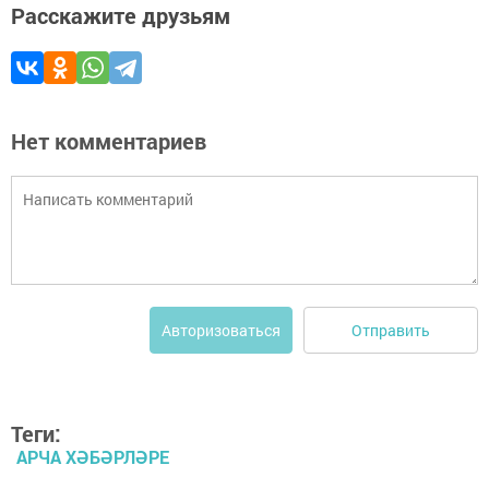
Расскажите друзьям
Нет комментариев
Отправить
Авторизоваться
Теги:
АРЧА ХӘБӘРЛӘРЕ