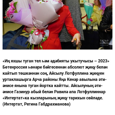
«Иң яхшы туган тел һәм әдәбияты укытучысы – 2023»
Бөтенроссия һөнәри бәйгесеннән абсолют җиңү белән
кайтып төшкәннән соң, Айсылу Лотфуллина җиңүен
уртаклашырга Арча районы Яңа Кенәр авылына әти-
әнисе янына туган йортка кайтты. Айсылуның әти-
әнисе Газинур абый белән Равилә апа Лотфуллиннар
«Интертат»ка кызларының җиңү тарихын сөйләде.
(Интертат, Регина Габдрахманова)