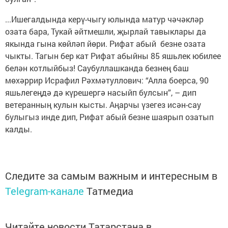
...Ишегалдында керү-чыгу юлында матур чәчәкләр
озата бара, Тукай әйтмешли, җырлай тавыклары да
якында гына көйләп йөри. Рифат абый безне озата
чыкты. Тагын бер кат Рифат абыйны 85 яшьлек юбилее
белән котлыйбыз! Саубуллашканда безнең баш
мөхәррир Исрафил Рәхмәтуллович: “Алла боерса, 90
яшьлегеңдә дә күрешергә насыйп булсын”, – дип
ветеранның кулын кысты. Аңарчы үзегез исән-сау
булыгыз инде дип, Рифат абый безне шаярып озатып
калды.
Следите за самым важным и интересным в
Telegram-канале
Татмедиа
Читайте новости Татарстана в