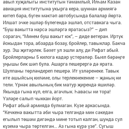
авыл хуҗалыгы институтын тәмамлый, Илһам Казан
авиация институтына укырга керә, шуннан армиягә
китеп бара, бүген мәктәп автобусында балалар йөртә.
Илшат эчке эшләр бүлегендә эшләп, отставкага чыга.
“Буш вакытта нәрсә эшләргә яратасыз?” – дип
сорагач, “Минем буш вакыт юк”, – диде ветеран. Иртүк
йокыдан тора, абзарда бозау, бройлер, тавыклар. Бакча
зур. Эш җитәрлек. Бәхет ул эшли алу, ди Рифат абый.
Бройлерларны 5 килога кадәр үстерәләр. Быел бәрәңге
уңышы бик шәп була. Ашарга пешерергә дә ярата.
Шулпаны төрләндереп пешерә. Ит үзләренеке. Тавык
ите ашыйсың киләме, олы терлекнекенме – җаның ни
тели. Үрнәк авылының бик матур җирендә яшиләр.
Якында гына күл, елга, агачлык. Һавасы ни тора!
Үзләре салып чыккан йорт.
Рифат абый армиядә булмаган. Күзе аркасында.
“Кечкенә вакытта әби чыра телгәндә мин сәкедән
егылып төшәм дигәндә мине тотып калган, шунда сул
күземә чыра төртелгән... Аз гына күрә үзе”. Сугыш