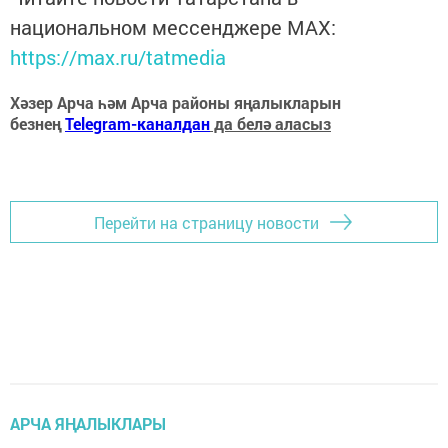
национальном мессенджере MАХ:
https://max.ru/tatmedia
Хәзер Арча һәм Арча районы яңалыкларын
безнең
Telegram-каналдан
да белә аласыз
Перейти на страницу новости
АРЧА ЯҢАЛЫКЛАРЫ