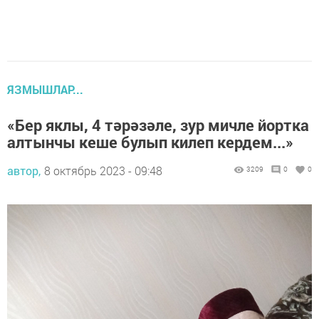
ЯЗМЫШЛАР...
«Бер яклы, 4 тәрәзәле, зур мичле йортка
алтынчы кеше булып килеп кердем...»
автор,
8 октябрь 2023 - 09:48
3209
0
0