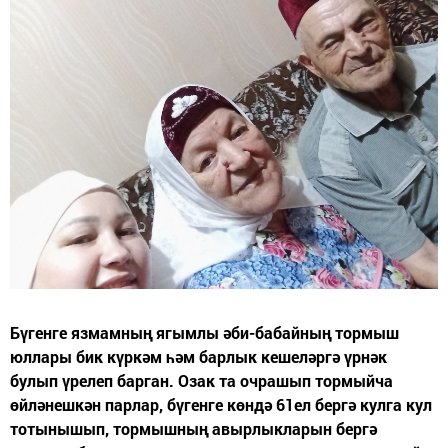
Бүгенге язмамның ягымлы әби-бабайның тормыш
юллары бик күркәм һәм барлык кешеләргә үрнәк
булып үрелеп барган. Озак та очрашып тормыйча
өйләнешкән парлар, бүгенге көндә 61ел бергә кулга кул
тотынышып, тормышның авырлыкларын бергә