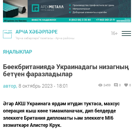
АРЧА ХӘБӘРЛӘРЕ
16+
"Арча хәбәрләре" газетасы - Арча районы
ЯҢАЛЫКЛАР
Бөекбританиядә Украинадагы низагның
бетүен фаразладылар
автор,
8 октябрь 2023 - 18:01
2453
0
0
Әгәр АКШ Украинага ярдәм итүдән туктаса, махсус
операция кыш көне тәмамланачак, дип белдерде
элеккеге Британия дипломаты һәм элеккеге MI6
хезмәткәре Алистер Крук.