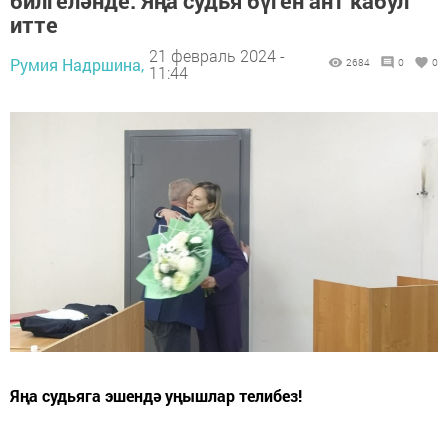
билгеләнде. Яңа судья бүген ант кабул
итте
21 февраль 2024 -
Румия Надршина,
2684
0
0
11:44
Яңа судьяга эшендә уңышлар телибез!