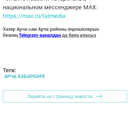
национальном мессенджере MАХ:
https://max.ru/tatmedia
Хәзер Арча һәм Арча районы яңалыкларын
безнең
Telegram-каналдан
да белә аласыз
Теги:
АРЧА ХӘБӘРЛӘРЕ
Перейти на страницу новости