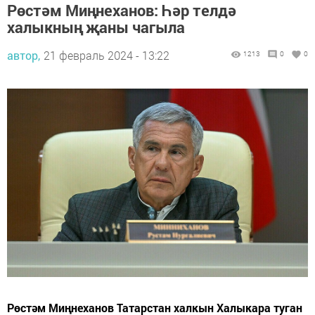
Рөстәм Миңнеханов: Һәр телдә
халыкның җаны чагыла
автор,
21 февраль 2024 - 13:22
1213
0
0
Рөстәм Миңнеханов Татарстан халкын Халыкара туган