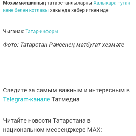
Мөхәммәтшинның
татарстанлыларны
Халыкара туган
көне белән котлавы
хакында хәбәр иткән иде.
Чыганак:
Татар-информ
Фото: Татарстан Рәисенең матбугат хезмәте
Следите за самым важным и интересным в
Telegram-канале
Татмедиа
Читайте новости Татарстана в
национальном мессенджере MАХ: