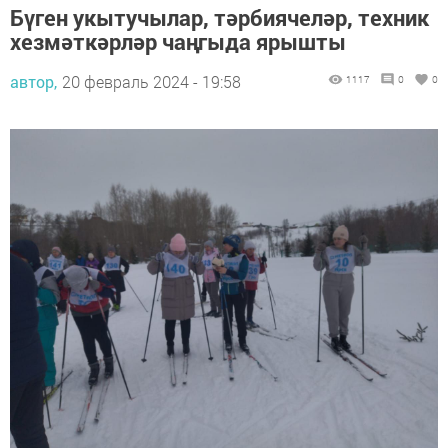
Бүген укытучылар, тәрбиячеләр, техник
хезмәткәрләр чаңгыда ярышты
автор,
20 февраль 2024 - 19:58
1117
0
0