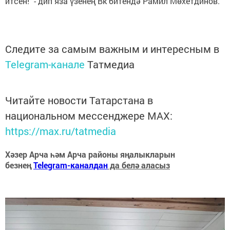
итсен!" - дип яза үзенең Вк битендә Рамил Мөхетдинов.
Следите за самым важным и интересным в
Telegram-канале
Татмедиа
Читайте новости Татарстана в
национальном мессенджере MАХ:
https://max.ru/tatmedia
Хәзер Арча һәм Арча районы яңалыкларын
безнең
Telegram-каналдан
да белә аласыз