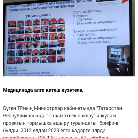
Медицинада алга китеш күзәтелә.
Бүген ТРның Министрлар кабинетында "Татарстан
Республикасында "Сәламәтлек саклау" илкүләм
проектын тормышка ашыру турындагы" брифинг
булды. 2012 елдан 2023 елга кадәрге члрда
республикада 705 ФАП төзелгән. 51 табиблар