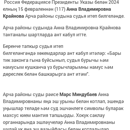
Россия Федерациясе Президенты Указы белән 2024
елның 15 февраленнән (117)
Анна Владимировна
Крайнова
Арча районы судына судья итеп билгеләнде.
Арча районы судында Анна Владимировна Крайнова
тантаналы шартларда ант кабул итте.
Беренче тапкыр судья итеп
билгеләнгәндә хөкемдарлар ант кабул итәләр: «Бары
тик законга гына буйсынып, судья бурычы һәм
намусым кушканча үз бурычларымны намус һәм
дөреслек белән башкарырга ант итәм".
Арча районы суды рәисе
Марс Миндубаев
Анна
Владимировнаны яңа эш урыны белән котлап, эшендә
уңышлар теләде һәм суд эшчәнлеге символы буларак
махсус кием мантия тапшырды. Хокук саклау
органнарында эшләүчеләр Анна Владимировнаны
шулай ук яңа эш вазыйфасы белән котладылар,