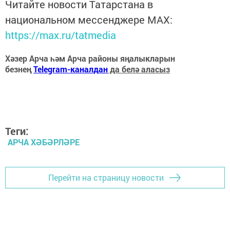
Читайте новости Татарстана в
национальном мессенджере MАХ:
https://max.ru/tatmedia
Хәзер Арча һәм Арча районы яңалыкларын
безнең
Telegram-каналдан
да белә аласыз
Теги:
АРЧА ХӘБӘРЛӘРЕ
Перейти на страницу новости