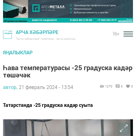
АРЧА ХӘБӘРЛӘРЕ
16+
"Арча хәбәрләре" газетасы - Арча районы
ЯҢАЛЫКЛАР
Һава температурасы -25 градуска кадәр
төшәчәк
автор,
21 февраль 2024 - 13:54
1270
0
0
Татарстанда -25 градуска кадәр суыта