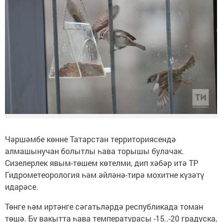
Чәршәмбе көнне Татарстан территориясендә
алмашынучан болытлы һава торышы булачак.
Сизелерлек явым-төшем көтелми, дип хәбәр итә ТР
Гидрометеорология һәм әйләнә-тирә мохитне күзәтү
идарәсе.
Төнге һәм иртәнге сәгатьләрдә республикада томан
төшә. Бу вакытта һава температурасы -15..-20 градуска,