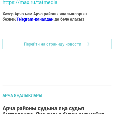
https://max.ru/tatmedia
Хәзер Арча һәм Арча районы яңалыкларын
безнең
Telegram-каналдан
да белә аласыз
Перейти на страницу новости
АРЧА ЯҢАЛЫКЛАРЫ
Арча районы судына яңа судья