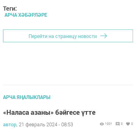
Теги:
АРЧА ХӘБӘРЛӘРЕ
Перейти на страницу новости
АРЧА ЯҢАЛЫКЛАРЫ
«Наласа азаны» бәйгесе үтте
автор,
21 февраль 2024 - 08:53
1001
0
0