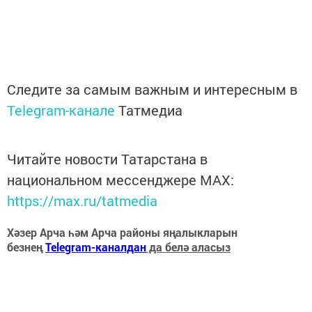
Следите за самым важным и интересным в
Telegram-канале
Татмедиа
Читайте новости Татарстана в
национальном мессенджере MАХ:
https://max.ru/tatmedia
Хәзер Арча һәм Арча районы яңалыкларын
безнең
Telegram-каналдан
да белә аласыз