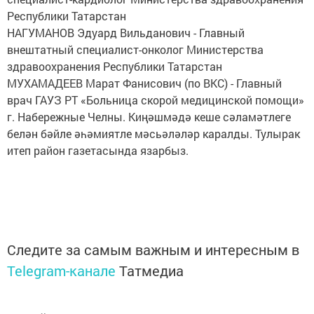
Республики Татарстан
НАГУМАНОВ Эдуард Вильданович - Главный
внештатный специалист-онколог Министерства
здравоохранения Республики Татарстан
МУХАМАДЕЕВ Марат Фанисович (по ВКС) - Главный
врач ГАУЗ РТ «Больница скорой медицинской помощи»
г. Набережные Челны. Киңәшмәдә кеше сәламәтлеге
белән бәйле әһәмиятле мәсьәләләр каралды. Тулырак
итеп район газетасында язарбыз.
Следите за самым важным и интересным в
Telegram-канале
Татмедиа