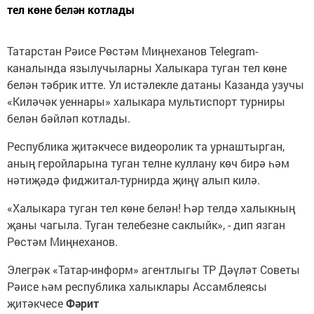
тел көне белән котлады
Татарстан Рәисе Рөстәм Миңнеханов Telegram-
каналында язылучыларны Халыкара туган тел көне
белән тәбрик итте. Ул истәлекле датаны Казанда узучы
«Киләчәк уеннары» халыкара мультиспорт турниры
белән бәйләп котлады.
Республика җитәкчесе видеоролик та урнаштырган,
аның геройларына туган телне куллану көч бирә һәм
нәтиҗәдә фиджитал-турнирда җиңү алып килә.
«Халыкара туган тел көне белән! Һәр телдә халыкның
җаны чагыла. Туган телебезне саклыйк», - дип язган
Рөстәм Миңнеханов.
Элегрәк «Татар-информ» агентлыгы ТР Дәүләт Советы
Рәисе һәм республика халыклары Ассамблеясы
җитәкчесе
Фәрит