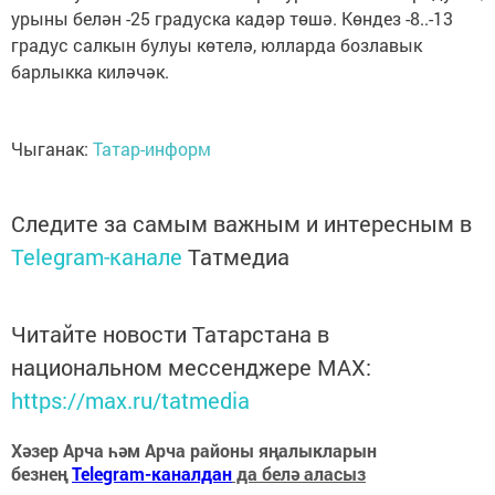
урыны белән -25 градуска кадәр төшә. Көндез -8..-13
градус салкын булуы көтелә, юлларда бозлавык
барлыкка киләчәк.
Чыганак:
Татар-информ
Следите за самым важным и интересным в
Telegram-канале
Татмедиа
Читайте новости Татарстана в
национальном мессенджере MАХ:
https://max.ru/tatmedia
Хәзер Арча һәм Арча районы яңалыкларын
безнең
Telegram-каналдан
да белә аласыз