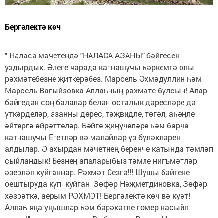
Бергәлектә көч
" Наласа мәчетендә "НАЛАСА АЗАНЫ" бәйгесен
уздырдык. Әлеге чарада катнашучы һәркемгә олы
рәхмәтебезне җиткерәбез. Марсель Әхмәдуллин һәм
Марсель Вагыйзовка Аллаһның рәхмәте булсын! Алар
бәйгедән соң балалар белән осталык дәресләре дә
үткәрделәр, азанны дөрес, тәҗвидле, төгәл, аһәңле
әйтергә өйрәттеләр. Бәйге җиңүчеләре һәм барча
катнашучы Егетләр вә малайлар үз бүләкләрен
алдылар. Ә ахырдан мәчетнең беренче катында тәмләп
сыйландык! Безнең апаларыбыз тәмле нигъмәтләр
әзерләп куйганнар. Рәхмәт Сезгә!!! Шушы бәйгене
оештыруда күп куйган Зөфәр Нәҗметдиновка, Зөфәр
хәзрәткә, аерым РӘХМӘТ! Бергәлектә көч вә куәт!
Аллаһ яңа уңышлар һәм бәрәкәтле гомер насыйп