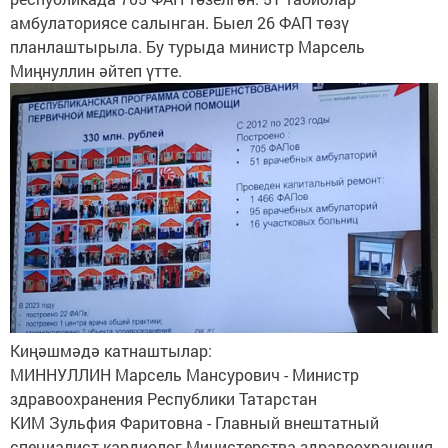
амбулаториясе салынган. Быел 26 ФАП төзү
планлаштырыла. Бу турыда министр Марсель
Миңнуллин әйтеп үтте.
Киңәшмәдә катнаштылар:
МИННУЛЛИН Марсель Мансурович - Министр
здравоохранения Республики Татарстан
КИМ Зульфия Фаритовна - Главный внештатный
специалист-кардиолог Министерства здравоохранения