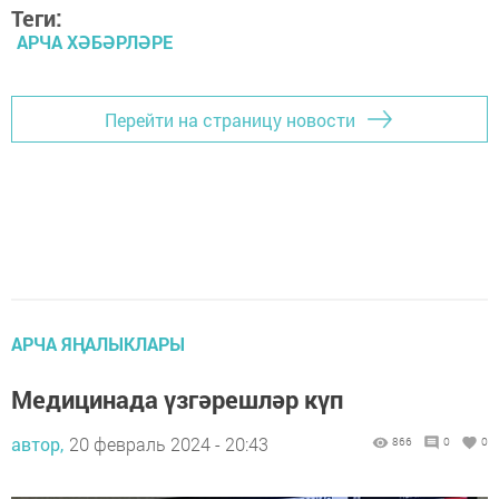
Теги:
АРЧА ХӘБӘРЛӘРЕ
Перейти на страницу новости
АРЧА ЯҢАЛЫКЛАРЫ
Медицинада үзгәрешләр күп
автор,
20 февраль 2024 - 20:43
866
0
0