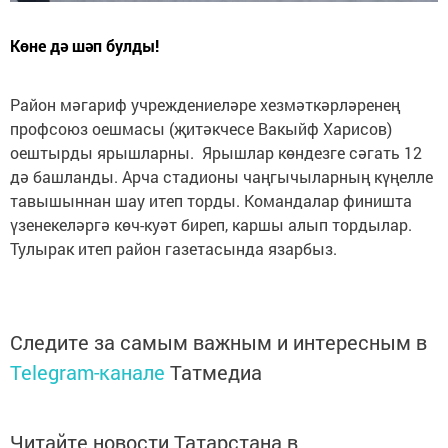
Көне дә шәп булды!
Район мәгариф учреждениеләре хезмәткәрләренең
профсоюз оешмасы (җитәкчесе Вакыйф Харисов)
оештырды ярышларны. Ярышлар көндезге сәгать 12
дә башланды. Арча стадионы чаңгычыларның күңелле
тавышыннан шау итеп торды. Командалар финишта
үзенекеләргә көч-куәт биреп, каршы алып тордылар.
Тулырак итеп район газетасында язарбыз.
Следите за самым важным и интересным в
Telegram-канале
Татмедиа
Читайте новости Татарстана в