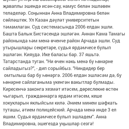
җаваплы эшендә исән-сау, намус белән эшләвен
теләделәр. Соңыннан Анна Владимировна белән
сөйләштек. Ул Казан дәүләт университетын
тәмамлаган. Суд системасында 2006 елдан эшли.
Башта Балык Бистәсендә эшләгән. Аннан Кама Тамагы
районында һәм менә өченче район Арчада эшли. Суд
утырышлары секретаре, судья ярдәмчесе булып
эшләгән. Кияүдә. Ике баласы бар. 37 яшьтә.
Татарстанда туган. "Ни өчен нәкь менә бу һөнәрне
сайладыгыз?", - дип сорыйбыз. "Ниндидер бер
омтылыш бар бу һөнәргә. 2006 елдан эшләсәм дә, бу
һөнәрне сайлаганыма үкенгән вакытлар булмады.
Киресенчә законга хезмәт итәсем, дөреслекне өстен
чыгарып, гражданнарга ярдәм итәсем, кеше
хокукларын яклыйсым килә. Әнием минем шәфкать
туташы, әтием полицейский. Арчада менә инде 3 ел
яшим. Судья ярдәмчесе булып эшләдем". Анна
Владимировна, эшегездә уңышлар сезгә!