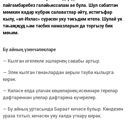
пәйгамбәребез галәйһиссәлам ае була. Шул сәбәптән
мөмкин кадәр күбрәк салаватлар әйтү, истигъфар
кылу, «әл-Ихлас» сүрәсен уку тәкъдим ителә. Шулай ук
тәһәҗҗүд һәм тәсбих намазларын да торгызу бик
мөһим.
Бу айның үзенчәлекләре
— Кылган игелекле эшләрнең савабы артыр.
— Элек кылган гөнаһлардан аерым тәүбә кылырга
кирәк.
— Киләсе елда үләчәк кешеләрнең исемнәре тереләр
дәфтәреннән үлеләр дәфтәренә күчерелер.
— Бу айның уртасында Бәраәт кичәсе булыр. Көндезен
ураза тотып, кичәсен уяу хәлдә үткәрү кирәк.