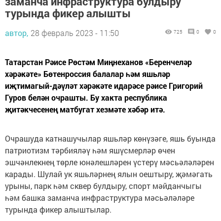
заманча инфраструктура булдыру
турында фикер алышты
автор,
28 февраль 2023 - 11:50
725
0
0
Татарстан Рәисе Рөстәм Миңнеханов «Беренчеләр
хәрәкәте» Бөтенроссия балалар һәм яшьләр
иҗтимагый-дәүләт хәрәкәте идарәсе рәисе Григорий
Гуров белән очрашты. Бу хакта республика
җитәкчесенең матбугат хезмәте хәбәр итә.
Очрашуда катнашучылар яшьләр көнүзәге, яшь буында
патриотизм тәрбияләү һәм яшүсмерләр өчен
эшчәнлекнең төрле юнәлешләрен үстерү мәсьәләләрен
карады. Шулай ук яшьләрнең ялын оештыру, җәмәгать
урыны, парк һәм сквер булдыру, спорт мәйданчыгы
һәм башка заманча инфраструктура мәсьәләләре
турында фикер алыштылар.