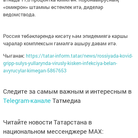
«омикрон» штаммы өстенлек итә, диделәр
ведомствода.
Россия төбәкләрендә кисәтү һәм эпидемиягә каршы
чаралар комплексын гамәлгә ашыру дәвам итә.
Чыганак:
https://tatar-inform.tatar/news/rossiyada-kovid-
gripp-sulys-yullarynda-virusly-kisken-infekciya-belan-
avyrucylar-kimegan-5867653
Следите за самым важным и интересным в
Telegram-канале
Татмедиа
Читайте новости Татарстана в
национальном мессенджере MАХ: