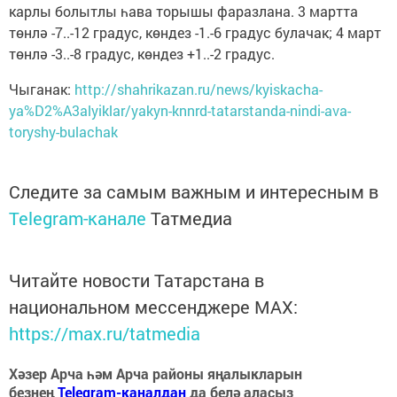
карлы болытлы һава торышы фаразлана. 3 мартта
төнлә -7..-12 градус, көндез -1.-6 градус булачак; 4 март
төнлә -3..-8 градус, көндез +1..-2 градус.
Чыганак:
http://shahrikazan.ru/news/kyiskacha-
ya%D2%A3alyiklar/yakyn-knnrd-tatarstanda-nindi-ava-
toryshy-bulachak
Следите за самым важным и интересным в
Telegram-канале
Татмедиа
Читайте новости Татарстана в
национальном мессенджере MАХ:
https://max.ru/tatmedia
Хәзер Арча һәм Арча районы яңалыкларын
безнең
Telegram-каналдан
да белә аласыз