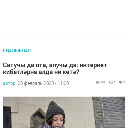
ЯҢАЛЫКЛАР
Сатучы да ота, алучы да: интернет
кибетләрне алда ни көтә?
автор,
28 февраль 2023 - 11:20
903
0
0