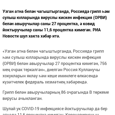
Узган атна белән чагыштырганда, Россиядә грипп һәм
сулыш юлларында вируслы кискен инфекция (ОРВИ)
белән авыручылар саны 27 процентка, ә ковид
йоктыручылар саны 11,6 процентка кимегән. РИА
Новости шул хакта хәбәр итә.
«Узган атна белән чагыштырганда, Россиядә грипп
һәм сулыш юлларында вируслы кискен инфекция
(ОРВИ) белән авыручылар 27 процентка кимегән, 756
мең очрак теркәлгән», диелгән Россия Кулланучы
хокукларын яклау һәм кеше иминлеге өлкәсендә
күзәтчелек федераль хезмәтнең хәбәрендә.
Грипп белән авыручыларның 86 очрагында В төркеме
вирусы ачыкланган.
Шулай ук COVID-19 инфекциясе йоктыручылар да бер
атнада 11,6 процентка кимегән. Коронавирусның