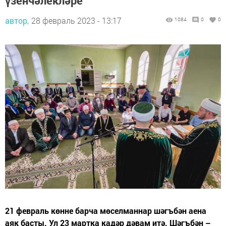
үзенчәлекләре
автор,
28 февраль 2023 - 13:17
1084
0
0
21 февраль көнне барча мөселманнар шәгъбән аена
аяк басты. Ул 23 мартка кадәр дәвам итә. Шәгъбән –