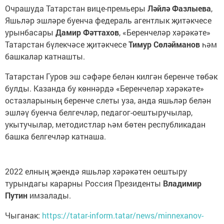
Очрашуда Татарстан вице-премьеры
Ләйлә Фазлыева
,
Яшьләр эшләре буенча федераль агентлык җитәкчесе
урынбасары
Дамир Фәттахов
, «Беренчеләр хәрәкәте»
Татарстан бүлекчәсе җитәкчесе
Тимур Сөләйманов
һәм
башкалар катнашты.
Татарстан Гуров эш сәфәре белән килгән беренче төбәк
булды. Казанда бу көннәрдә «Беренчеләр хәрәкәте»
остазларының беренче слеты уза, анда яшьләр белән
эшләү буенча белгечләр, педагог-оештыручылар,
укытучылар, методистлар һәм бөтен республикадан
башка белгечләр катнаша.
2022 елның җәендә яшьләр хәрәкәтен оештыру
турындагы карарны Россия Президенты
Владимир
Путин
имзалады.
Чыганак:
https://tatar-inform.tatar/news/minnexanov-