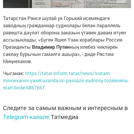
Татарстан Рәисе шулай ук Горький исемендәге
заводның гражданнар суднолары белән параллель
рәвештә дәүләт оборона заказын үтәвен дәвам итүен
ассызыклады. «Бүген Яшел Үзән кораблары Россия
Президенты
Владимир Путин
ның илебез чикләрен
саклау бурычын гамәлгә ашыра», - диде Рөстәм
Миңнеханов.
Чыганак:
https://tatar-inform.tatar/news/rostam-
minnexanov-yasel-uzanda-oc-passazir-sudnosy-tozelesena-
start-birde-5867657
Следите за самым важным и интересным в
Telegram-канале
Татмедиа