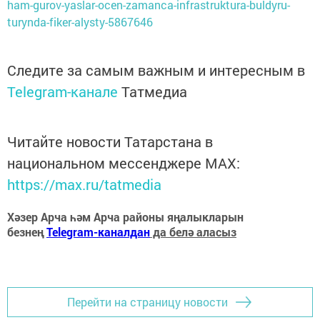
ham-gurov-yaslar-ocen-zamanca-infrastruktura-buldyru-
turynda-fiker-alysty-5867646
Следите за самым важным и интересным в
Telegram-канале
Татмедиа
Читайте новости Татарстана в
национальном мессенджере MАХ:
https://max.ru/tatmedia
Хәзер Арча һәм Арча районы яңалыкларын
безнең
Telegram-каналдан
да белә аласыз
Перейти на страницу новости