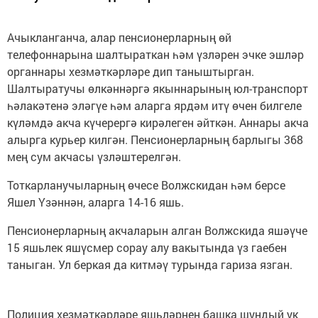
Ачыкланганча, алар пенсионерларның өй
телефоннарына шалтыраткан һәм үзләрен эчке эшләр
органнары хезмәткәрләре дип таныштырган.
Шалтыратучы өлкәннәргә якыннарының юл-транспорт
һәлакәтенә эләгүе һәм аларга ярдәм итү өчен билгеле
күләмдә акча күчерергә кирәлеген әйткән. Аннары акча
алырга курьер килгән. Пенсионерларның барлыгы 368
мең сум акчасы үзләштерелгән.
Тоткарланучыларның өчесе Волжскидан һәм берсе
Яшел Үзәннән, аларга 14-16 яшь.
Пенсионерларның акчаларын алган Волжскида яшәүче
15 яшьлек яшүсмер сорау алу вакытында үз гаебен
таныган. Ул беркая да китмәү турында гариза язган.
Полиция хезмәткәрләре яшьләрнең башка шундый ук