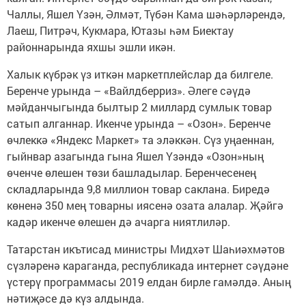
Чаллы, Яшел Үзән, Әлмәт, Түбән Кама шәһәрләрендә,
Лаеш, Питрәч, Кукмара, Ютазы һәм Биектау
районнарында яхшы эшли икән.
Халык күбрәк үз иткән маркетплейслар да билгеле.
Беренче урында – «Вайлдберриз». Әлеге сәүдә
мәйданчыгында былтыр 2 миллард сумлык товар
сатып алганнар. Икенче урында – «Озон». Беренче
өчлеккә «Яндекс Маркет» та эләккән. Сүз уңаеннан,
гыйнвар азагында гына Яшел Үзәндә «Озон»ның
өченче өлешен төзи башладылар. Беренчесенең
складларында 9,8 миллион товар саклана. Биредә
көненә 350 мең товарны иясенә озата алалар. Җәйгә
кадәр икенче өлешен дә ачарга ниятлиләр.
Татарстан икътисад министры Мидхәт Шаһиәхмәтов
сүзләренә караганда, республикада интернет сәүдәне
үстерү программасы 2019 елдан бирле гамәлдә. Аның
нәтиҗәсе дә күз алдында.