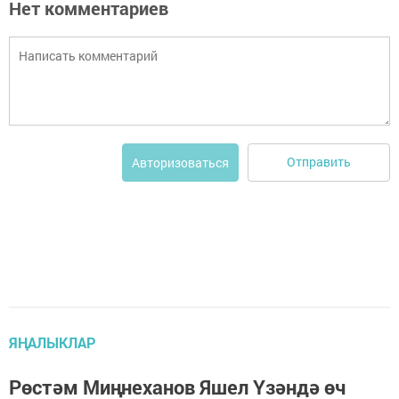
Нет комментариев
Отправить
Авторизоваться
ЯҢАЛЫКЛАР
Рөстәм Миңнеханов Яшел Үзәндә өч