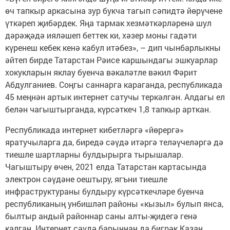
өч тапкыр аркасына зур букча тагып сәпидтә йөрүчене
үткәреп җибәрдек. Яңа тармак хезмәткәрләренә шул
дәрәҗәдә ияләшеп беттек ки, хәзер моны гадәти
күренеш кебек кенә кабул итәбез», – дип чынбарлыкны
әйтеп бирде Татарстан Рәисе каршындагы эшкуарлар
хокукларын яклау буенча вәкаләтле вәкил Фәрит
Абдулганиев. Соңгы саннарга караганда, республикада
45 меңнән артык интернет сатучы теркәлгән. Алдагы ел
белән чагыштырганда, күрсәткеч 1,8 тапкыр арткан.
Республикада интернет кибетләргә «йөрергә»
яратучыларга да, биредә сәүдә итәргә теләүчеләргә дә
тиешле шартларны булдырырга тырышалар.
Чагыштыру өчен, 2021 елда Татарстан картасында
электрон сәүдәне оештыру, ягъни тиешле
инфраструктураны булдыру күрсәткечләре буенча
республиканың унбишләп районы «кызыл» булып янса,
былтыр андый районнар саны алты-җидегә генә
калган. Интернет сәүдә барыннан да бигрәк Казан,