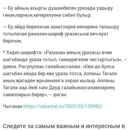
— Бу айның ахыргы дүшәмбесен уразада уздыру
гөнаһларның кичерелүенә сәбәп булыр.
— Бу айда биреләчәк зәкәтләрне ияләренә тапшыру
тотылачак рамазан-шәриф уразасына көч-куәт
бирәчәк.
* Хәдис-шәрифтә: «Рамазан аеның уразасы өчен
шәгъбәндә ураза тотып, тәннәрегезне чистартыгыз», –
диелә. Рәсүлүллаһ галәйһиссәлам: «Кем дә булса
шәгъбән аенда бер көн ураза тотса, Аллаһы Тәгалә
аның җәсәден җәһәннәмгә хәрам кылыр. Аллаһы
Тәгалә аңа Әюб һәм Дауд галәйһимүсәламнәрнең
савапларын бирер», – дигән.
Чыганак
https://vatantat.ru/2023/02/105962/
Следите за самым важным и интересным в