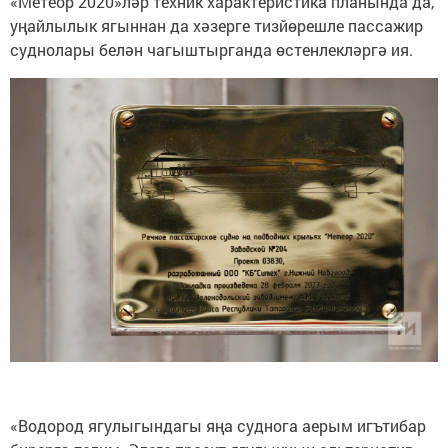
«Метеор 2020»ләр техник характеристика планында да,
уңайлылык ягыннан да хәзерге тизйөрешле пассажир
суднолары белән чагыштырганда өстенлекләргә ия.
«Водород ягулыгындагы яңа суднога аерым игътибар