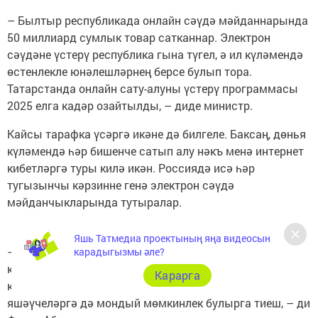
– Былтыр республикада онлайн сәүдә мәйданнарында
50 миллиард сумлык товар сатканнар. Электрон
сәүдәне үстерү республика гына түгел, ә ил күләмендә
өстенлекле юнәлешләрнең берсе булып тора.
Татарстанда онлайн сату-алуны үстерү программасы
2025 елга кадәр озайтылды, – диде министр.
Кайсы тарафка үсәргә икәне дә билгеле. Баксаң, дөнья
күләмендә һәр бишенче сатып алу нәкъ менә интернет
кибетләргә туры килә икән. Россиядә исә һәр
тугызынчы кәрзинне генә электрон сәүдә
мәйданчыкларында тутыралар.
Яшь Татмедиа проектының яңа видеосын
– Казанда яшәүчеләргә диванда кырын яткан килеш
карадыгызмы әле?
кенә онлайн кибеткә барып кайтуның бернинди
Карарга
кыенлыгы юк. Районнар, кечкенә авылларда
яшәүчеләргә дә мондый мөмкинлек булырга тиеш, – ди