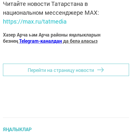
Читайте новости Татарстана в
национальном мессенджере MАХ:
https://max.ru/tatmedia
Хәзер Арча һәм Арча районы яңалыкларын
безнең
Telegram-каналдан
да белә аласыз
Перейти на страницу новости
ЯҢАЛЫКЛАР