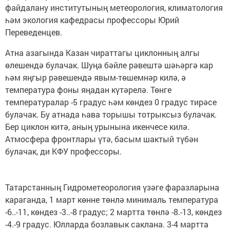
файдалану институтының метеорология, климатология
һәм экология кафедрасы профессоры Юрий
Переведенцев.
Атна азагында Казан чираттагы циклонның алгы
өлешендә булачак. Шуңа бәйле рәвештә шәһәргә кар
һәм яңгыр рәвешендә явым-төшемнәр килә, ә
температура фоны яңадан күтәрелә. Төнге
температуралар -5 градус һәм көндез 0 градус тирәсе
булачак. Бу атнада һава торышы тотрыксыз булачак.
Бер циклон китә, аның урынына икенчесе килә.
Атмосфера фронтлары үтә, басым шактый түбән
булачак, ди КФУ профессоры.
Татарстанның Гидрометеорология үзәге фаразларына
караганда, 1 март көнне төнлә минималь температура
-6..-11, көндез -3..-8 градус; 2 мартта төнлә -8.-13, көндез
-4.-9 градус. Юлларда бозлавык саклана. 3-4 мартта