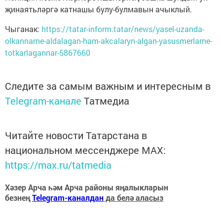
җинаятьләргә катнашы булу-булмавын ачыклый.
Чыганак:
https://tatar-inform.tatar/news/yasel-uzanda-
olkannarne-aldalagan-ham-akcalaryn-algan-yasusmerlarne-
totkarlagannar-5867660
Следите за самым важным и интересным в
Telegram-канале
Татмедиа
Читайте новости Татарстана в
национальном мессенджере MАХ:
https://max.ru/tatmedia
Хәзер Арча һәм Арча районы яңалыкларын
безнең
Telegram-каналдан
да белә аласыз