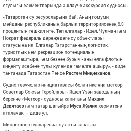
ягулыгы элементларында эшләүче экскурсия судносы.
«Татарстан су ресурсларына бай. Аның гомуми
мәйданы республиканың барлык территориясенең 6,5
процентын тәшкил итә. Төп елгалар - Идел, Чулман һәм
Нократ федераль дәрәҗәдәге су объектлары
статусына ия. Елгалар Татарстанның логистик,
туристлык һәм рекреацион потенциалын
формалаштыра, һәм безнең бурыч - аны елга флотын
киңәйтү исәбенә тулы күләмдә гамәлгә ашыру», - диде
тантанада Татарстан Рәисе
Рөстәм Миңнеханов
.
Судно төзүчеләр инициативасы белән ике яңа метеор
Советлар Союзы Геройлары - Яшел Үзән заводының
беренче «Метеор» судносы капитаны
Михаил
Девятаев
һәм татар шагыйре
Муса Җәлил
хөрмәтенә
аталачак, – диде ул.
Миңнеханов сүзләренчә, су асты канатлы