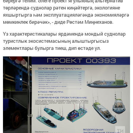
бирергә телим. Әлеге проект ягулыкның альтернатив
төрләрендә суднолар рәтен киңәйтергә, экологияне
яхшыртырга һәм эксплуатацияләгәндә экономияләргә
мөмкинлек бирәчәк», - диде Рөстәм Миңнеханов.
Үз характеристикалары ярдәмендә мондый суднолар
туристлык экосистемасының алыштыргысыз
элементлары булырга тиеш, дип өстәде ул.