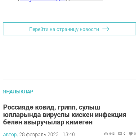
Перейти на страницу новости
ЯҢАЛЫКЛАР
Россиядә ковид, грипп, сулыш
юлларында вируслы кискен инфекция
белән авыручылар кимегән
автор,
28 февраль 2023 - 13:40
643
0
0