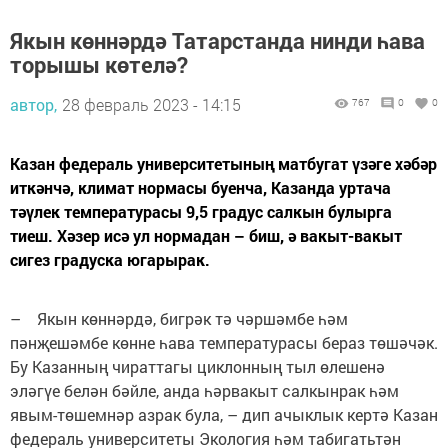
Якын көннәрдә Татарстанда нинди һава
торышы көтелә?
автор,
28 февраль 2023 - 14:15
767
0
0
Казан федераль университетының матбугат үзәге хәбәр
иткәнчә, климат нормасы буенча, Казанда уртача
тәүлек температурасы 9,5 градус салкын булырга
тиеш. Хәзер исә ул нормадан – биш, ә вакыт-вакыт
сигез градуска югарырак.
– Якын көннәрдә, бигрәк тә чәршәмбе һәм
пәнҗешәмбе көнне һава температурасы бераз төшәчәк.
Бу Казанның чираттагы циклонның тыл өлешенә
эләгүе белән бәйле, анда һәрвакыт салкынрак һәм
явым-төшемнәр азрак була, – дип ачыклык кертә Казан
федераль университеты Экология һәм табигатьтән