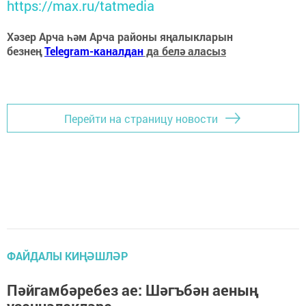
https://max.ru/tatmedia
Хәзер Арча һәм Арча районы яңалыкларын
безнең
Telegram-каналдан
да белә аласыз
Перейти на страницу новости
ФАЙДАЛЫ КИҢӘШЛӘР
Пәйгамбәребез ае: Шәгъбән аеның