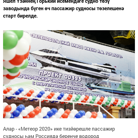
Яшел Үзәннең Горький исемендәге судно төзү
заводында бүген өч пассажир судносы төзелешенә
старт бирелде.
Алар - «Метеор 2020» ике тизйөрешле пассажир
судносы һәм Россиядә беренче водород