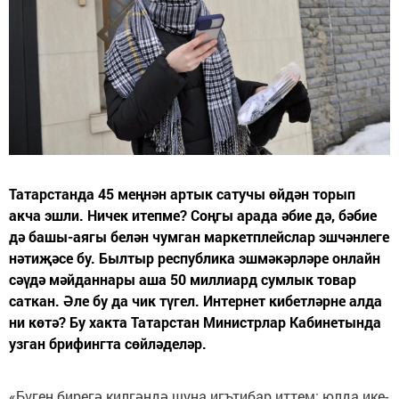
Татарстанда 45 меңнән артык сатучы өйдән торып
акча эшли. Ничек итепме? Соңгы арада әбие дә, бәбие
дә башы-аягы белән чумган маркетплейслар эшчәнлеге
нәтиҗәсе бу. Былтыр республика эшмәкәрләре онлайн
сәүдә мәйданнары аша 50 миллиард сумлык товар
саткан. Әле бу да чик түгел. Интернет кибетләрне алда
ни көтә? Бу хакта Татарстан Министрлар Кабинетында
узган брифингта сөйләделәр.
«Бүген бирегә килгәндә шуңа игътибар иттем: юлда ике-