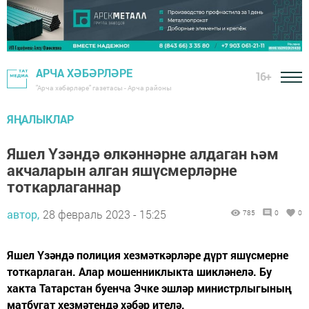
АРЧА ХӘБӘРЛӘРЕ
16+
"Арча хәбәрләре" газетасы - Арча районы
ЯҢАЛЫКЛАР
Яшел Үзәндә өлкәннәрне алдаган һәм
акчаларын алган яшүсмерләрне
тоткарлаганнар
автор,
28 февраль 2023 - 15:25
785
0
0
Яшел Үзәндә полиция хезмәткәрләре дүрт яшүсмерне
тоткарлаган. Алар мошенниклыкта шикләнелә. Бу
хакта Татарстан буенча Эчке эшләр министрлыгының
матбугат хезмәтендә хәбәр ителә.