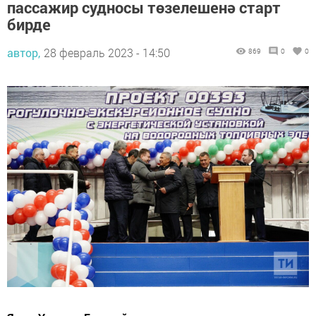
пассажир судносы төзелешенә старт
бирде
автор,
28 февраль 2023 - 14:50
869
0
0