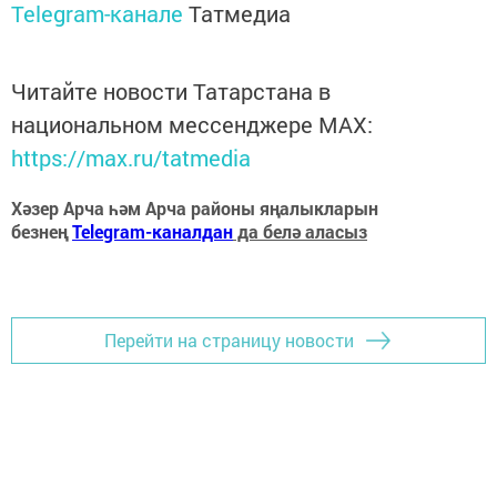
Telegram-канале
Татмедиа
Читайте новости Татарстана в
национальном мессенджере MАХ:
https://max.ru/tatmedia
Хәзер Арча һәм Арча районы яңалыкларын
безнең
Telegram-каналдан
да белә аласыз
Перейти на страницу новости