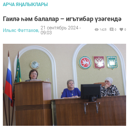
АРЧА ЯҢАЛЫКЛАРЫ
Гаилә һәм балалар – игътибар үзәгендә
21 сентябрь 2024 -
Ильяс Фәттахов,
1425
0
0
09:03