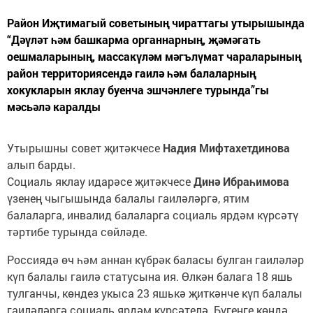
Район Иҗтимагый советының чираттагы утырышында
“Дәүләт һәм башкарма органнарның, җәмәгать
оешмаларының, массакүләм мәгълүмат чараларының
район территориясендә гаилә һәм балаларның
хокукларын яклау буенча эшчәнлеге турында”гы
мәсьәлә каралды
Утырышны совет җитәкчесе
Надия Мифтахетдинова
алып барды.
Социаль яклау идарәсе җитәкчесе
Динә Ибраһимова
үзенең чыгышында балалы гаиләләргә, ятим
балаларга, инвалид балаларга социаль ярдәм күрсәтү
тәртибе турында сөйләде.
Россиядә өч һәм аннан күбрәк баласы булган гаиләләр
күп балалы гаилә статусына ия. Өлкән балага 18 яшь
тулганчы, көндез укыса 23 яшькә җиткәнче күп балалы
гаиләләргә социаль ярдәм күрсәтелә. Бүгенге көндә