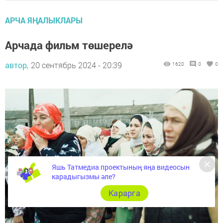
АРЧА ЯҢАЛЫКЛАРЫ
Арчада фильм төшерелә
автор,
20 сентябрь 2024 - 20:39
1620
0
0
Яшь Татмедиа проектының яңа видеосын
карадыгызмы әле?
Карарга