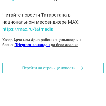
Читайте новости Татарстана в
национальном мессенджере MАХ:
https://max.ru/tatmedia
Хәзер Арча һәм Арча районы яңалыкларын
безнең
Telegram-каналдан
да белә аласыз
Перейти на страницу новости