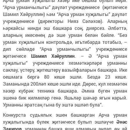
Арча урман хуҗалыгы хәзер ике оешма булып йөри.
“Арча урманчылыгы” дәүләт учреждениесе (җитәкчесе
Шамил Хәйруллин) һәм “Арча урман хуҗалыгы” дәүләт
учреждениесе (директоры Нияз Сәләхов). Аларның
һәркайсы нинди эш башкара соң, диярсез. Әлбәттә,
аларның икесенең дә эше урман белән бәйле. “Без
урман хуҗалыгын контрольдә, игьтибарда тотабыз, –
дип сөйләде “Арча урманчылыгы” учреждениесе
җитәкчесе
Шамил Хәйруллин
. – Ә “Арча урман
хуҗалыгы” учреждениесе хезмәткәрләре урманны
саклау, үстерү, җитештерү вазыйфаларын башкара. Ике
оешмага бергә 80 кеше эшли. Бездә 23 кеше.
Заманында 200ләп кеше эшли иде. Дөрес, кул хезмәтен
хәзер күбрәк техника башкара. Әмма бүген урман
эшенә бик килмиләр генә. Яшьләр шәһәр ягын карый.
Урманны яратсаң гына бу эштә эшләп була”.
Конкурста судьялык эшен башкарган Арча урман
хуҗалыгында бүлек җитәкчесе булып эшләүче
Әнәс
Закиров
, урманнан башка яши алмавын аңлап, өч ай