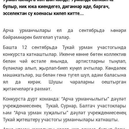
булыр, ник юка киендегез, дигәннәр иде, баргач,
эсселектән су коенасы килеп китте...
Арча урманчылары ел да сентябрьдә һөнәри
бәйрәмнәрен билгеләп үтәләр.
Башта 12 сентябрьдә Тукай урман участогында
конкурста катнаштылар. Икенче көнне бөтен коллектив
белән чәй өстәле янында, артистларны тыңлап,
бүләкләр алып, җырлап-биеп күңел ачтылар. Көндәлек
мәшәкатьләр, эш белән генә түгел шул, адәм баласына
ял да кирәк. Шушы чараларны оештырган
җитәкчеләргә рәхмәт.
Конкурста дүрт команда: “Арча урманчылыгы” дәүләт
учреждениесенең Тукай, Сурнар, Балтач участоклары
һәм “Арча урман хуҗалыгы” дәүләт учреждениесенең
Тукай җитештерү участогы урманчылары катнашты.