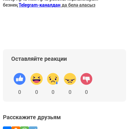
безнең
Telegram-каналдан
да белә аласыз
Оставляйте реакции
0
0
0
0
0
Расскажите друзьям