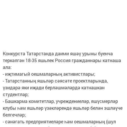
Конкурста Татарстанда даими яшәү урыны буенча
теркәлгән 18-35 яшьлек Россия гражданнары катнаша
ала:
- иҗтимагый оешмаларның активистлары;
- Татарстанның яшьләр сәясәте проектларында,
үзидарә яки иҗади берләшмәләрдә катнашкан
студентлар;
- Башкарма комитетлар, учреждениеләр, яшүсмерләр
клубы һәм яшьләр үзәкләрендә яшьләр белән эшләүче
белгечләр;
- сәнәгать предприятиеләре һәм оешмаларның (шул