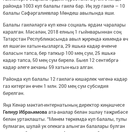
районда 1003 күп балалы гаилә бар. Иң зур гаилә – 10
балалы Сәфәргалиевлар Мөндеш авылында яши.
Балалы гаиләләргә күп кенә социаль ярдәм чаралары
каралган. Мәсәлән, 2018 елның 1 гыйнварыннан соң
Татарстан Республикасында авыл җирендә кимендә өч
ел яшәгән хатын-кызларга, 29 яшькә кадәр өченче
баласын тапса, бер тапкыр 100 мең сум, 25 яшькә
кадәр тапса, 50 мең сум бирелә. Быел 12 сентябргә
кадәр әлеге акчаны 59 хатын-кыз алган.
Районда күп балалы 12 гаиләгә кишәрлек чигенә кадәр
газ китергән өчен 1 млн. 200 мең сум субсидия
бирелгән.
Яңа Кенәр мәктәп-интернатының директор киңәшчесе
Гөлнур Ибраһимова
ата-аналар белән эшләү тәҗрибәсе
белән уртаклашты. “Минем төркемдә күп балалы, тулы
булмаган, шулай ук опекага алынган балалары булган