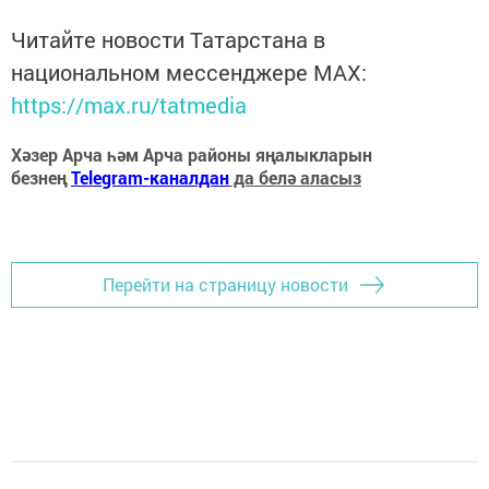
Читайте новости Татарстана в
национальном мессенджере MАХ:
https://max.ru/tatmedia
Хәзер Арча һәм Арча районы яңалыкларын
безнең
Telegram-каналдан
да белә аласыз
Перейти на страницу новости