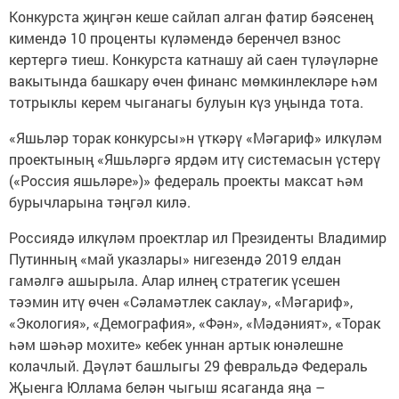
Конкурста җиңгән кеше сайлап алган фатир бәясенең
кимендә 10 проценты күләмендә беренчел взнос
кертергә тиеш. Конкурста катнашу ай саен түләүләрне
вакытында башкару өчен финанс мөмкинлекләре һәм
тотрыклы керем чыганагы булуын күз уңында тота.
«Яшьләр торак конкурсы»н үткәрү «Мәгариф» илкүләм
проектының «Яшьләргә ярдәм итү системасын үстерү
(«Россия яшьләре»)» федераль проекты максат һәм
бурычларына тәңгәл килә.
Россиядә илкүләм проектлар ил Президенты Владимир
Путинның «май указлары» нигезендә 2019 елдан
гамәлгә ашырыла. Алар илнең стратегик үсешен
тәэмин итү өчен «Сәламәтлек саклау», «Мәгариф»,
«Экология», «Демография», «Фән», «Мәдәният», «Торак
һәм шәһәр мохите» кебек уннан артык юнәлешне
колачлый. Дәүләт башлыгы 29 февральдә Федераль
Җыенга Юллама белән чыгыш ясаганда яңа –