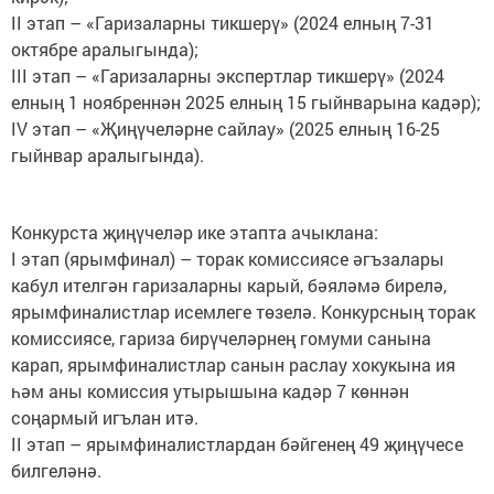
II этап – «Гаризаларны тикшерү» (2024 елның 7-31
октябре аралыгында);
III этап – «Гаризаларны экспертлар тикшерү» (2024
елның 1 ноябреннән 2025 елның 15 гыйнварына кадәр);
IV этап – «Җиңүчеләрне сайлау» (2025 елның 16-25
гыйнвар аралыгында).
Конкурста җиңүчеләр ике этапта ачыклана:
I этап (ярымфинал) – торак комиссиясе әгъзалары
кабул ителгән гаризаларны карый, бәяләмә бирелә,
ярымфиналистлар исемлеге төзелә. Конкурсның торак
комиссиясе, гариза бирүчеләрнең гомуми санына
карап, ярымфиналистлар санын раслау хокукына ия
һәм аны комиссия утырышына кадәр 7 көннән
соңармый игълан итә.
II этап – ярымфиналистлардан бәйгенең 49 җиңүчесе
билгеләнә.