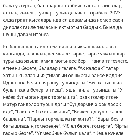
бала үстергән, балаларны тәрбиягә алган гаиләләр,
алтын, көмеш, туйлар турында язып торабыз. 2023
елда грант кысаларында ел дәвамында номер саен
диярлек гаилә темасын яктыртып бардык. Быел да
шуны дәвам итәбез.
Ел башыннан гаилә темасына чыккан язмаларга
килгәндә, аларның исемнәре төрле, төрле язмышлар
турында языла, әмма мәгънәсе бер – гаилә тигезлеге,
әти-әни бәхете, балалар игелеге. “Ак калфак” татар
хатын-кызлары иҗтимагый оешмасы рәисе Кадрия
Идрисова белән очрашу турындагы “Без хатын-кыз
булып кала белергә тиеш”, яшь гаилә турындагы “Ут
кебек булырга кирәк тормышта”, озак гомер иткән
матур гаиләләр турындагы “Сүндермичә сак-ласак
иде”, “Гаилә – бәхет ачкычы”, “Кечкенә дәүләткә юл
башлана”, “Парлы тормышка ни җитә?”, “Бары безгә
багышладың гомереңне”, “45 ел бергә, гомергә”, “Ярты
гасыр бергә”, “Үлмәсбикә булып кала”, “Кеше күңеле