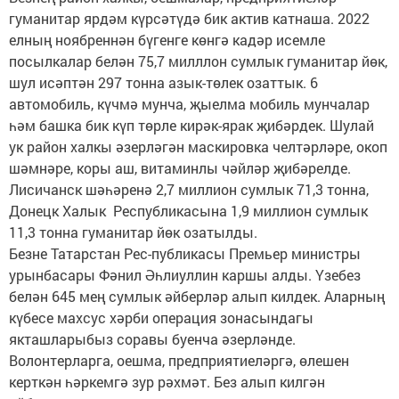
гуманитар ярдәм күрсәтүдә бик актив катнаша. 2022
елның ноябреннән бүгенге көнгә кадәр исемле
посылкалар белән 75,7 милллон сумлык гуманитар йөк,
шул исәптән 297 тонна азык-төлек озаттык. 6
автомобиль, күчмә мунча, җыелма мобиль мунчалар
һәм башка бик күп төрле кирәк-ярак җибәрдек. Шулай
ук район халкы әзерләгән маскировка челтәрләре, окоп
шәмнәре, коры аш, витаминлы чәйләр җибәрелде.
Лисичанск шәһәренә 2,7 миллион сумлык 71,3 тонна,
Донецк Халык Республикасына 1,9 миллион сумлык
11,3 тонна гуманитар йөк озатылды.
Безне Татарстан Рес-публикасы Премьер министры
урынбасары Фәнил Әһлиуллин каршы алды. Үзебез
белән 645 мең сумлык әйберләр алып килдек. Аларның
күбесе махсус хәрби операция зонасындагы
якташларыбыз соравы буенча әзерләнде.
Волонтерларга, оешма, предприятиеләргә, өлешен
керткән һәркемгә зур рәхмәт. Без алып килгән