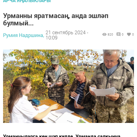
АРЧА ЯҢАЛЫКЛАРЫ
Урманны яратмасаң, анда эшләп
булмый...
21 сентябрь 2024 -
Румия Надршина,
820
0
0
10:09
Урманчыларга көн шәп килде. Урманда салкынча