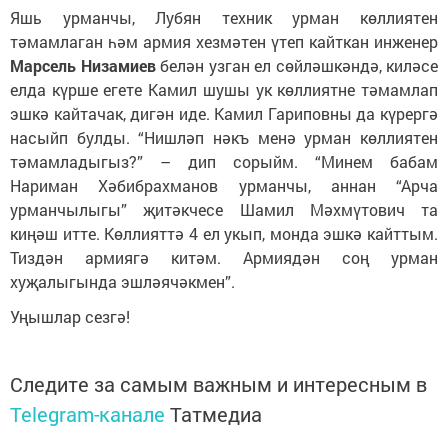
Яшь урманчы, Лубян техник урман көллиятен
тәмамлаган һәм армия хезмәтен үтеп кайткан инженер
Марсель Низамиев
белән узган ел сөйләшкәндә, киләсе
елда күрше егете Камил шушы ук көллиятне тәмамлап
эшкә кайтачак, дигән иде. Камил Гариповны да күрергә
насыйп булды. “Нишләп нәкъ менә урман көллиятен
тәмамладыгыз?” – дип сорыйм. “Минем бабам
Нариман Хәбибрахманов урманчы, аннан “Арча
урманчылыгы” җитәкчесе Шамил Мәхмүтович та
киңәш итте. Көллияттә 4 ел укып, монда эшкә кайттым.
Тиздән армиягә китәм. Армиядән соң урман
хуҗалыгында эшләячәкмен”.
Уңышлар сезгә!
Следите за самым важным и интересным в
Telegram-канале
Татмедиа