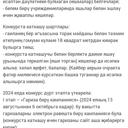
исәптән дәүләтнеке булмаган оешмалар) белгечләре;
- белем бирү учреждениеләрендә яшьләр белән эшләү
өчен җаваплы кешеләр.
Конкурста катнашу шартлары:
- гаиләнең бер әгъзасына торак мәйданы белән тәэмин
ителүнең гомуми күләме 18 квадрат метрдан кимрәк
булырга тиеш;
- конкурста катнашучы белән берлектә даими яшәү
урынында теркәлгән (яши торган) кешеләр дә исәпкә
алына: хәләл җефет, балалар. (Кайбер аерым очракта
фатир милекчесе күрсәткән башка туганнар да исәпкә
алынырга мөмкин).
2024 елда конкурс дүрт этапта үткәрелә:
I этап – «Гариза бирү кампаниясе» (2024 елның 13
августыннан 6 октябрьгә кадәр): бу вакытта
гаризаларны электрон рәвештә бирү кампаниясе була
(конкурста катнашу өчен гаризаны сайт аша җибәрергә
кирәк);