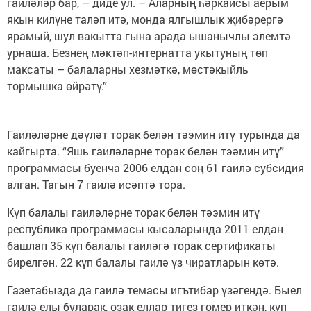
гаиләләр бар, – диде ул. – Аларның һәркайсы аерым
якын килүне таләп итә, монда ялгышлык җибәрергә
ярамый, шул вакытта гына арада ышанычлы элемтә
урнаша. Безнең мәктәп-интернатта укытуның төп
максаты – балаларны хезмәткә, мөстәкыйль
тормышка өйрәтү.”
Гаиләләрне дәүләт торак белән тәэмин итү турында да
кайгырта. “Яшь гаиләләрне торак белән тэәмин итү”
программасы буенча 2006 елдан соң 61 гаилә субсидия
алган. Тагын 7 гаилә исәптә тора.
Күп балалы гаиләләрне торак белән тәэмин итү
республика программасы кысаларында 2011 елдан
башлап 35 күп балалы гаиләгә торак сертификаты
бирелгән. 22 күп балалы гаилә үз чиратларын көтә.
Газетабызда да гаилә темасы игътибар үзәгендә. Быел
гаилә елы буларак, озак еллар тигез гомер иткән, күп