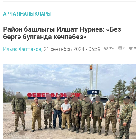
АРЧА ЯҢАЛЫКЛАРЫ
Район башлыгы Илшат Нуриев: «Без
бергә булганда көчлебез»
Ильяс Фәттахов,
21 сентябрь 2024 - 06:59
954
0
0