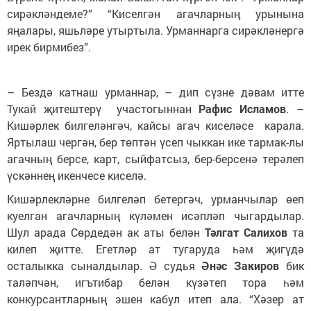
сирәкләндеме?” “Киселгән агачларның урынына
яңалары, яшьләре утыртыла. Урманнарга сирәкләнергә
ирек бирмибез”.
– Бездә катнаш урманнар, – дип сүзне дәвам итте
Тукай җитештерү участогыннан
Рафис Исламов
. –
Кишәрлек билгеләнгәч, кайсы агач киселәсе карала.
Яртылаш чергән, бер төптән үсеп чыккан ике тармак-лы
агачның берсе, карт, сыйфатсыз, бер-берсенә терәлеп
үскәннең икенчесе киселә.
Кишәрлекләрне билгеләп бетергәч, урманчылар өеп
куелган агачларның күләмен исәпләп чыгардылар.
Шул арада Сөрдедән ак аты белән
Тәлгат Салихов
та
килеп җитте. Егетләр ат тугаруда һәм җигүдә
осталыкка сыналдылар. Ә судья
Әнәс Закиров
бик
таләпчән, игътибар белән күзәтеп тора һәм
конкурсантларның эшен кабул итеп ала. “Хәзер ат