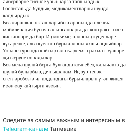
әйберләрне тиешле урыннарга тапшырдык.
Госпитальдә булдык, медикаментларны шунда
калдырдык.
Без очрашкан якташларыбыз арасында өлешчә
мобилизация буенча алынганнары да, контракт төзеп
килгәннәре дә бар. Иң мөһиме, аларның күңелләре
күтәренке, алга куелган бурычларны яхшы аңлыйлар.
Үзләре турында кайгырткан һәркемгә рәхмәт сүзләре
җиткерүне сорадылар.
Без менә шулай бергә булганда көчлебез, киләчәктә дә
шулай булырбыз, дип ышанам. Иң зур теләк –
егетләребезгә ил алдындагы бурычларын үтәп җиңеп
исән-сау кайтырга язсын.
Следите за самым важным и интересным в
Telegram-канале
Татмедиа