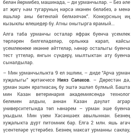
белән йөрмибез, машинада, – ди урманчылар. – Без әле
ат җигү һәм тугаруның нәрсә икәнен беләбез, ә менә
яшьләр аны бөтенләй белмәячәк”. Конкурсның иң
кызыклы өлешедер бу. Атны онытырга ярамый...
Алга таба урманчы осталар яфрак буенча үсемлек
төрләрен билгеләделәр, орлыкка карап, кайсы
үсемлекнеке икәнне әйттеләр, һөнәр осталыгы буенча
тест үттеләр, янгын сүндерү, мылтыктан ату буенча
сыналдылар.
– Мин урманчылыкта 9 ел эшлим, – диде “Арча урман
хуҗалыгы” җитәкчесе
Нияз Сәләхов
. – Дөрестән дә,
урман эшен яратмасаң, бу эштә эшләп булмый. Башта
мин Казан ветеринария академиясендә технолог
белемен алдым, аннан Казан дәүләт аграр
университетында төп һөнәрем – урман эше буенча
укыдым. Мин үзем Хәсәншәех авылыннан. Безнең
хуҗалыкта дүрт питомник бар. Елга 2 млн. яшь агач
үсентеләре үстерәбез. Безнең максат урманны саклау,