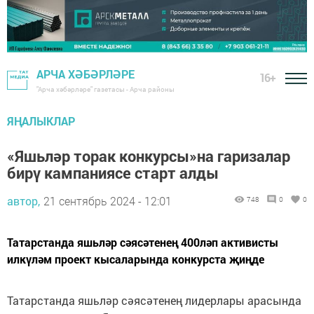
АРЧА ХӘБӘРЛӘРЕ
16+
"Арча хәбәрләре" газетасы - Арча районы
ЯҢАЛЫКЛАР
«Яшьләр торак конкурсы»на гаризалар
бирү кампаниясе старт алды
автор,
21 сентябрь 2024 - 12:01
748
0
0
Татарстанда яшьләр сәясәтенең 400ләп активисты
илкүләм проект кысаларында конкурста җиңде
Татарстанда яшьләр сәясәтенең лидерлары арасында