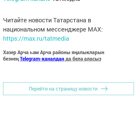
Читайте новости Татарстана в
национальном мессенджере MАХ:
https://max.ru/tatmedia
Хәзер Арча һәм Арча районы яңалыкларын
безнең
Telegram-каналдан
да белә аласыз
Перейти на страницу новости