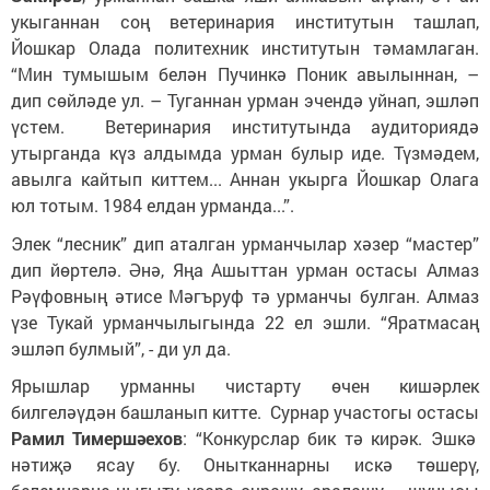
укыганнан соң ветеринария институтын ташлап,
Йошкар Олада политехник институтын тәмамлаган.
“Мин тумышым белән Пучинкә Поник авылыннан, –
дип сөйләде ул. – Туганнан урман эчендә уйнап, эшләп
үстем. Ветеринария институтында аудиториядә
утырганда күз алдымда урман булыр иде. Түзмәдем,
авылга кайтып киттем... Аннан укырга Йошкар Олага
юл тотым. 1984 елдан урманда...”.
Элек “лесник” дип аталган урманчылар хәзер “мастер”
дип йөртелә. Әнә, Яңа Ашыттан урман остасы Алмаз
Рәүфовның әтисе Мәгъруф тә урманчы булган. Алмаз
үзе Тукай урманчылыгында 22 ел эшли. “Яратмасаң
эшләп булмый”, - ди ул да.
Ярышлар урманны чистарту өчен кишәрлек
билгеләүдән башланып китте. Сурнар участогы остасы
Рамил Тимершәехов
: “Конкурслар бик тә кирәк. Эшкә
нәтиҗә ясау бу. Онытканнарны искә төшерү,