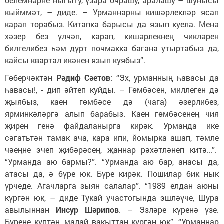
белемнәрне ныгыту, үзара очрашу, аралашу – шунысы
кыйммәт, – диде. – Урманнарны кишәрлекләр ясап
карап торабыз. Китапка барысы да язып куела. Менә
хәзер без үлчәп, карап, кишәрлекнең чикләрен
билгелибез һәм дүрт почмакка багана утыртабыз да,
кайсы квартал икәнен язып куябыз”.
Гөберчәктән
Рәдиф Сәетов
: “Эх, урманның һавасы да
һавасы!, - дип әйтеп куйды. – Гөмбәсен, миллеген дә
җыябыз, каен гөмбәсе дә (чага) әзерлибез,
ярминкәләргә алып барабыз. Каен гөмбәсенең чия
җирен генә файдаланырга кирәк. Урманда ике
сәгатьтән тамак ача, кара ипи, йомырка ашап, тәмле
чәеңне эчеп җибәрәсең, җаннар рәхәтләнеп китә...”.
“Урманда аю бармы?”. “Урманда аю бар, анасы да,
атасы да, ә бүре юк. Бүре кирәк. Пошилар бик нык
үрчеде. Агачларга зыян салалар”. “1989 елдан аюны
күргән юк, – диде Тукай участогында эшләүче, Шура
авылыннан
Инсур Шәрипов
. – Эзләре күренә үзе.
Бүрене күптән, малай вакыттан күргән юк”. “Урманнар