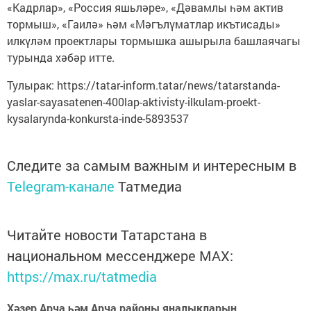
«Кадрлар», «Россия яшьләре», «Дәвамлы һәм актив
тормыш», «Гаилә» һәм «Мәгълүматлар икътисады»
илкүләм проектлары тормышка ашырыла башлаячагы
турында хәбәр итте.
Тулырак: https://tatar-inform.tatar/news/tatarstanda-
yaslar-sayasatenen-400lap-aktivisty-ilkulam-proekt-
kysalarynda-konkursta-inde-5893537
Следите за самым важным и интересным в
Telegram-канале
Татмедиа
Читайте новости Татарстана в
национальном мессенджере MАХ:
https://max.ru/tatmedia
Хәзер Арча һәм Арча районы яңалыкларын