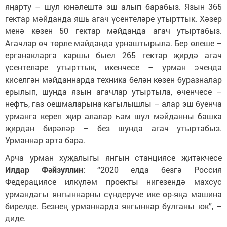
яңарту – шул юнәлештә эш алып барабыз. Язын 365
гектар мәйданда яшь агач үсентеләре утырттык. Хәзер
менә көзен 50 гектар мәйданда агач утыртабыз.
Агачлар өч төрле мәйданда урнаштырыла. Бер өлеше –
ерганакларга каршы быел 265 гектар җирдә агач
үсентеләре утырттык, икенчесе – урман эчендә
киселгән мәйданнарда техника белән көзен буразналар
ерылып, шунда язын агачлар утыртыла, өченчесе –
нефть, газ оешмаларына кагылышлы – алар эш буенча
урманга кереп җир алалар һәм шул мәйданны башка
җирдән бирәләр – без шунда агач утыртабыз.
Урманнар арта бара.
Арча урман хуҗалыгы янгын станциясе җитәкчесе
Илдар Фәйзуллин
: “2020 елда безгә Россия
Федерациясе илкүләм проекты нигезендә махсус
урмандагы янгыннарны сүндерүче ике өр-яңа машина
бирелде. Безнең урманнарда янгыннар булганы юк”, –
диде.