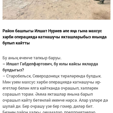
Район башлыгы Илшат Нуриев әле яңа гына махсус
хәрби операциядә катнашучы якташларыбыз янында
булып кайтты
Бу аның өченче тапкыр баруы.
– Илшат Габделфәртович, бу юлы кайсы якларда
булдыгыз?
– Старобельск, Северодонецк тирәләрендә булдык.
Мин үзем махсус хәрби операциядә катнашучы ир-
егетләр белән ялга кайтканда очрашып, хәлләрен
сорашып торам. Әмма якташлар янына барып
очрашып кайту бөтенләй икенче нәрсә. Алар үзләре дә
шулай ди. Бер очрашу үзе бер гомер, диләр бит.
Безнең район халкы, оешмалар, предприятиеләр