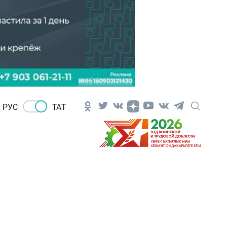
РУС
ТАТ