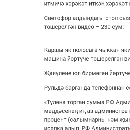
итмичә хәрәкәт иткән хәрәкәт 
Светофор алдындагы стоп сыз
төшерелгән видео – 230 сум;
Каршы як полосага чыккан як
машина йөртүче төшерелгән ви
Җәяүлене юл бирмәгән йөртүче
Рульдә барганда телефоннан с
«Түләнә торган сумма РФ Адм
маддәсенең иң аз администр
процент (салымнарны һәм җы
исәпкә алып, РФ Администрати