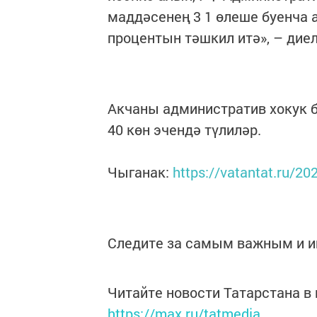
маддәсенең 3 1 өлеше буенча
процентын тәшкил итә», – дие
Акчаны административ хокук б
40 көн эчендә түлиләр.
Чыганак:
https://vatantat.ru/2
Следите за самым важным и 
Читайте новости Татарстана 
https://max.ru/tatmedia