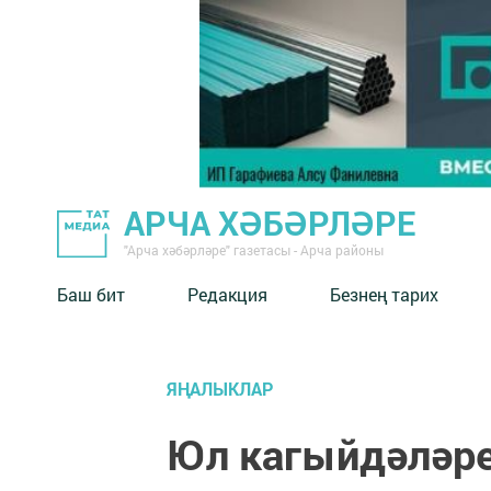
АРЧА ХӘБӘРЛӘРЕ
"Арча хәбәрләре" газетасы - Арча районы
Баш бит
Редакция
Безнең тарих
ЯҢАЛЫКЛАР
Юл кагыйдәләре