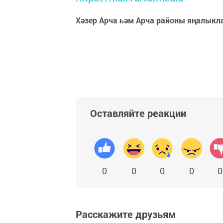
Хәзер Арча һәм Арча районы яңалыкл
Оставляйте реакции
0
0
0
0
0
Расскажите друзьям