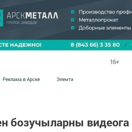
16+
Реклама в Арске
Элемтә
н бозучыларны видеога