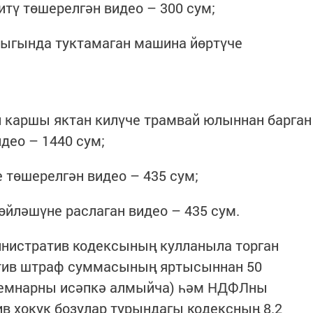
итү төшерелгән видео – 300 сум;
ыгында туктамаган машина йөртүче
и каршы яктан килүче трамвай юлыннан барган
део – 1440 сум;
 төшерелгән видео – 435 сум;
өйләшүне раслаган видео – 435 сум.
инистратив кодексының кулланыла торган
атив штраф суммасының яртысыннан 50
емнарны исәпкә алмыйча) һәм НДФЛны
в хокук бозулар турындагы кодексның 8.2