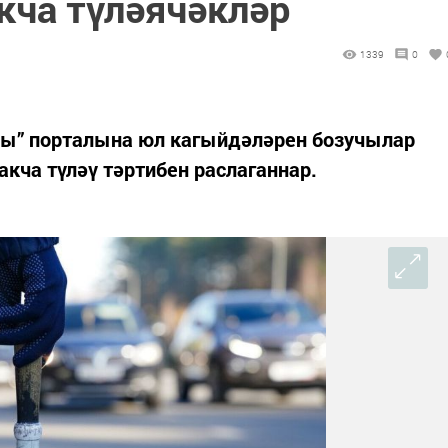
кча түләячәкләр
1339
0
ры” порталына юл кагыйдәләрен бозучылар
кча түләү тәртибен раслаганнар.