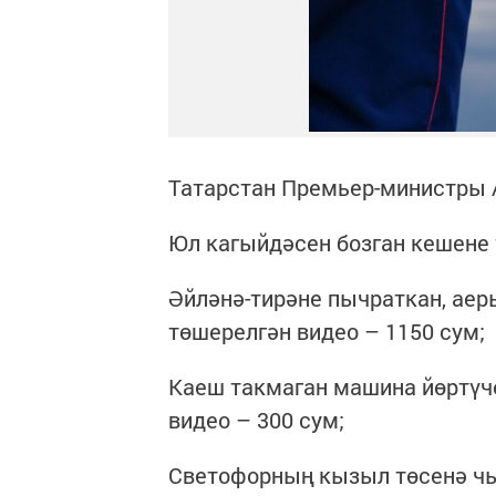
Татарстан Премьер-министры 
Юл кагыйдәсен бозган кешене 
Әйләнә-тирәне пычраткан, ае
төшерелгән видео – 1150 сум;
Каеш такмаган машина йөртүч
видео – 300 сум;
Светофорның кызыл төсенә чы