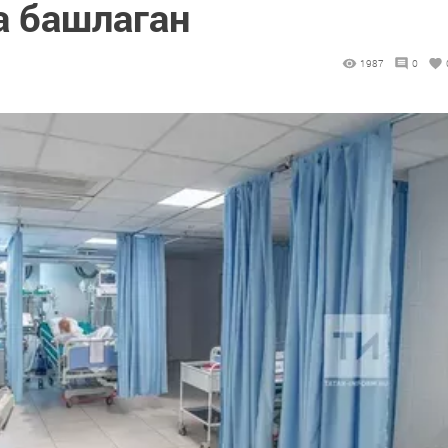
а башлаган
1987
0