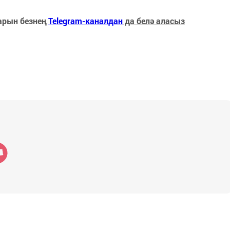
арын безнең
Telegram-каналдан
да белә аласыз