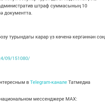
 административ штраф суммасының 10
лә документта.
озу турындагы карар үз көченә кергәннән соң
024/09/151080/
интересным в
Telegram-канале
Татмедиа
в национальном мессенджере MАХ: