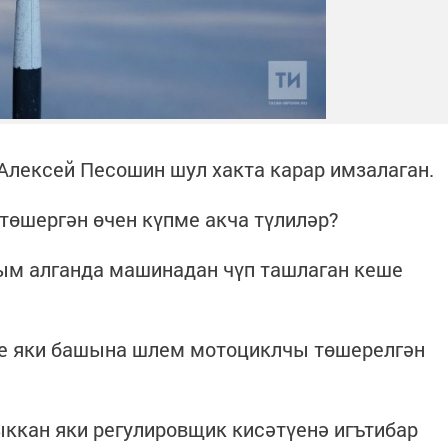
Алексей Песошин шул хакта карар имзалаган.
төшергән өчен күпме акча түлиләр?
рым алганда машинадан чүп ташлаган кеше
е яки башына шлем мотоциклчы төшерелгән
ккан яки регулировщик кисәтүенә игътибар