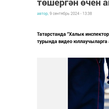
төшергән өчен а
автор,
9 сентябрь 2024 - 13:38
Татарстанда “Халык инспекто
турында видео юллаучыларга а