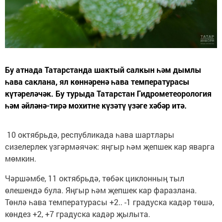
Бу атнада Татарстанда шактый салкын һәм дымлы
һава саклана, ял көннәренә һава температурасы
күтәреләчәк. Бу турыда Татарстан Гидрометеорология
һәм әйләнә-тирә мохитне күзәтү үзәге хәбәр итә.
10 октябрьдә, республикада һава шартлары
сизелерлек үзгәрмәячәк: яңгыр һәм җепшек кар яварга
мөмкин.
Чәршәмбе, 11 октябрьдә, төбәк циклонның тыл
өлешендә була. Яңгыр һәм җепшек кар фаразлана.
Төнлә һава температурасы +2.. -1 градуска кадәр төшә,
көндез +2, +7 градуска кадәр җылыта.