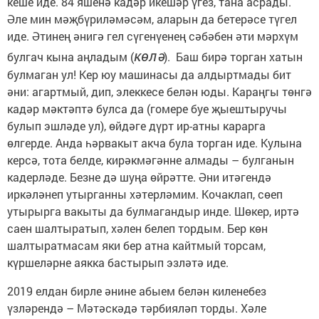
кеше иде. 84 яшенә кадәр икешәр үгез, тана асрады.
Әле мин мәҗбүриләмәсәм, аларын да бетерәсе түгел
иде. Әтинең әнигә гел сүгенүенең сәбәбен әти мәрхүм
көлә
булгач кына аңладым (
). Баш бирә торган хатын
булмаган ул! Кер юу машинасы да алдыртмады бит
әни: агартмый, дип, элеккесе белән юды. Караңгы төнгә
кадәр мәктәптә булса да (гомере буе җыештыручы
булып эшләде ул), өйдәге дүрт ир-атны карарга
өлгерде. Анда һәрвакыт акча була торган иде. Кулына
керсә, тота белде, кирәкмәгәнне алмады – булганын
кадерләде. Безне дә шуңа өйрәтте. Әни итәгендә
иркәләнеп утырганны хәтерләмим. Кочаклап, сөеп
утырырга вакыты да булмагандыр инде. Шөкер, иртә
саен шалтыратып, хәлен белеп тордым. Бер көн
шалтыратмасам яки бер атна кайтмый торсам,
күршеләрне аякка бастырып эзләтә иде.
2019 елдан бирле әнине абыем белән киленебез
үзләрендә – Мәтәскәдә тәрбияләп торды. Хәле