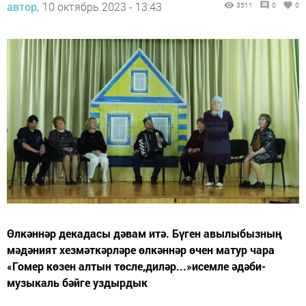
автор,
10 октябрь 2023 - 13:43
3511
0
0
Өлкәннәр декадасы дәвам итә. Бүген авылыбызның
мәдәният хезмәткәрләре өлкәннәр өчен матур чара
«Гомер көзен алтын төсле,диләр...»исемле әдәби-
музыкаль бәйге уздырдык