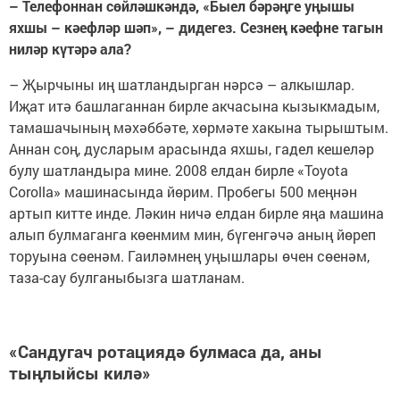
– Телефоннан сөйләшкәндә, «Быел бәрәңге уңышы
яхшы – кәефләр шәп», – дидегез. Сезнең кәефне тагын
ниләр күтәрә ала?
– Җырчыны иң шатландырган нәрсә – алкышлар.
Иҗат итә башлаганнан бирле акчасына кызыкмадым,
тамашачының мәхәббәте, хөрмәте хакына тырыштым.
Аннан соң, дусларым арасында яхшы, гадел кешеләр
булу шатландыра мине. 2008 елдан бирле «Toyota
Corolla» машинасында йөрим. Пробегы 500 меңнән
артып китте инде. Ләкин ничә елдан бирле яңа машина
алып булмаганга көенмим мин, бүгенгәчә аның йөреп
торуына сөенәм. Гаиләмнең уңышлары өчен сөенәм,
таза-сау булганыбызга шатланам.
«Сандугач ротациядә булмаса да, аны
тыңлыйсы килә»