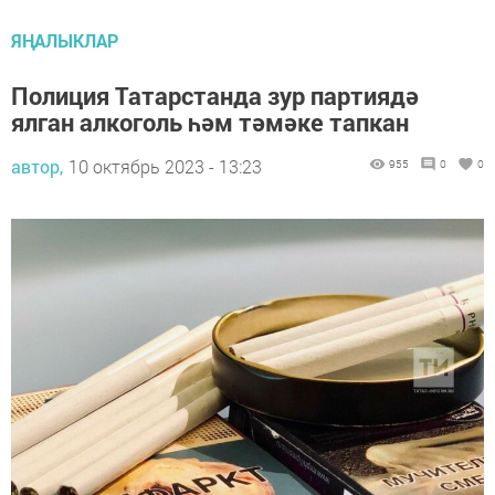
ЯҢАЛЫКЛАР
Полиция Татарстанда зур партиядә
ялган алкоголь һәм тәмәке тапкан
автор,
10 октябрь 2023 - 13:23
955
0
0