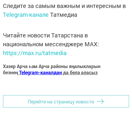
Следите за самым важным и интересным в
Telegram-канале
Татмедиа
Читайте новости Татарстана в
национальном мессенджере MАХ:
https://max.ru/tatmedia
Хәзер Арча һәм Арча районы яңалыкларын
безнең
Telegram-каналдан
да белә аласыз
Перейти на страницу новости