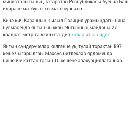
министрлыгының Татарстан Республикасы буенча Баш
идарәсе матбугат хезмәте күрсәтте.
Кичә кич Казанның Кызыл Позиция урамындагы бина
бүлмәсендә янгын чыккан. Янгынның мәйданы 27
квадрат метр тәшкил итә, дип
хәбәр иткән идек
.
Янгын сүндерүчеләр килгәнче үк, тулай торактан 597
кеше чыгарылган. Махсус битлекләр ярдәмендә
бишенче каттан тагын 10 кешене эвакуацияләгәннәр.