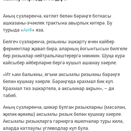
Аның сүзләренчә, кәтлит белән бәрәңге боткасы
ашказаны-эчәклек трактына авырлык китерә. Бу
турыда «
АиФ
» яза.
Белгеч сүзләренчә, ризыкны эшкәртү өчен кайбер
ферментлар җавап бирә, аларның йогынтысын билгеле
бер ризыклар нейтральләштерергә мөмкин. Шуңа күрә
кайсыбер әйберләрне бергә кушып ашамау хәерле.
«Ит һәм балыкны, ягъни аксымлы ризыкны бәрәңге
белән кушмау хәерле. Бәрәңгедә крахмал бик күп.
Крахмал тиз эшкәртелә, ә аксымнар акрын», – ди
табиб.
Аның сүзләренчә, шикәр булган ризыкларны (мәсәлән,
җиләк-җимеш) аксымлы ризык белән кушмау хәерле.
Аксымлы ризыкларга гарнирга яшелчәләр туры килә,
аларда катлаулы углеводлар күп була.