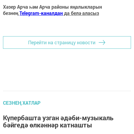
Хәзер Арча һәм Арча районы яңалыкларын
безнең
Telegram-каналдан
да белә аласыз
Перейти на страницу новости
СЕЗНЕҢ ХАТЛАР
Күпербашта узган әдәби-музыкаль
бәйгедә өлкәннәр катнашты