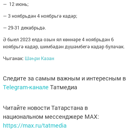
— 12 июнь;
— 3 ноябрьдән 4 ноябрьгә кадәр;
— 29-31 декабрьдә.
Ә быел 2023 елда озын ял көннәре 4 ноябрьдән 6
ноябрьгә кадәр, шимбәдән дүшәмбегә кадәр булачак.
Чыганак:
Шәһри Казан
Следите за самым важным и интересным в
Telegram-канале
Татмедиа
Читайте новости Татарстана в
национальном мессенджере MАХ:
https://max.ru/tatmedia