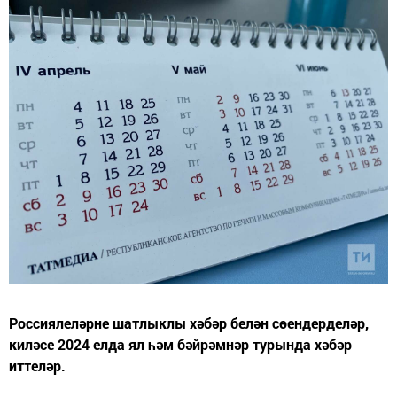
Россиялеләрне шатлыклы хәбәр белән сөендерделәр,
киләсе 2024 елда ял һәм бәйрәмнәр турында хәбәр
иттеләр.