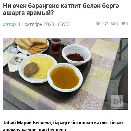
Ни өчен бәрәңгене кәтлит белән бергә
ашарга ярамый?
автор,
11 октябрь 2023 - 08:32
1457
0
0
Табиб Марий Беляева, бәрәңге боткасын кәтлит белән
ашамау хәерле, дип белдерә.