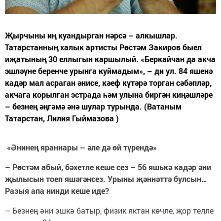
Җырчыны иң куандырган нәрсә – алкышлар.
Татарстанның халык артисты Рөстәм Закиров быел
иҗатының 30 еллыгын каршылый. «Беркайчан да акча
эшләүне беренче урынга куймадым», – ди ул. 84 яшенә
кадәр мал асраган әнисе, кәеф күтәрә торган сәбәпләр,
акчага корылган эстрада һәм улына биргән киңәшләре
– безнең әңгәмә әнә шулар турында. (Ватаным
Татарстан, Лилия Гыймазова )
«Әнинең яраннары – әле дә өй түрендә»
– Рөстәм абый, бәхетле кеше сез – 56 яшькә кадәр әни
җылысын тоеп яшәгәнсез. Урыны җәннәттә булсын…
Разыя апа нинди кеше иде?
– Безнең әни эшкә батыр, физик яктан көчле, җор телле