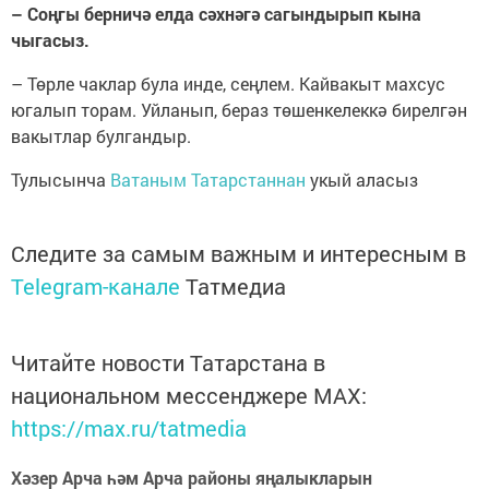
– Соңгы берничә елда сәхнәгә сагындырып кына
чыгасыз.
– Төрле чаклар була инде, сеңлем. Кайвакыт махсус
югалып торам. Уйланып, бераз төшенкелеккә бирелгән
вакытлар булгандыр.
Тулысынча
Ватаным Татарстаннан
укый аласыз
Следите за самым важным и интересным в
Telegram-канале
Татмедиа
Читайте новости Татарстана в
национальном мессенджере MАХ:
https://max.ru/tatmedia
Хәзер Арча һәм Арча районы яңалыкларын