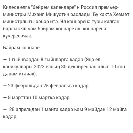
Киләсе елга "бәйрәм календаре" н Россия премьер-
министры Михаил Мишустин раслады. Бу хакта Хезмәт
министрлыгы хәбәр итә. Ял көннәренә туры килгән
барлык ял һәм бәйрәм көннәре эш көннәренә
күчереләчәк.
Бәйрәм көннәре:
— 1 гыйнвардан 8 гыйнварга кадәр (Яңа ел
каникуллары 2023 елның 30 декабреннән алып 10 көн
дәвам итәчәк);
— 23 февральдән 25 февральгә кадәр;
— 8 марттан 10 мартка кадәр;
— 28 апрельдән 1 майга кадәр һәм 9 майдан 12 майга
кадәр;