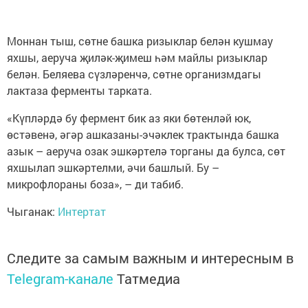
Моннан тыш, сөтне башка ризыклар белән кушмау
яхшы, аеруча җиләк-җимеш һәм майлы ризыклар
белән. Беляева сүзләренчә, сөтне организмдагы
лактаза ферменты тарката.
«Күпләрдә бу фермент бик аз яки бөтенләй юк,
өстәвенә, әгәр ашказаны-эчәклек трактында башка
азык – аеруча озак эшкәртелә торганы да булса, сөт
яхшылап эшкәртелми, әчи башлый. Бу –
микрофлораны боза», – ди табиб.
Чыганак:
Интертат
Следите за самым важным и интересным в
Telegram-канале
Татмедиа