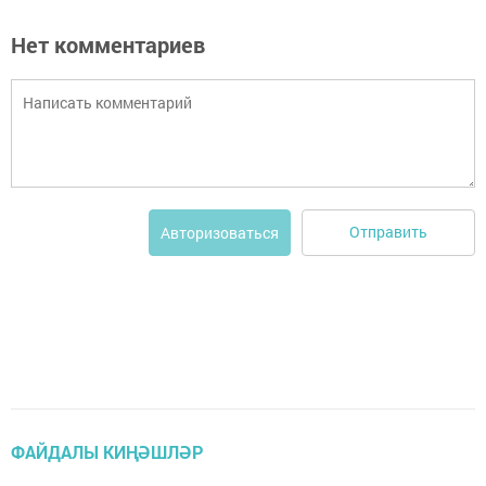
Нет комментариев
Отправить
Авторизоваться
ФАЙДАЛЫ КИҢӘШЛӘР