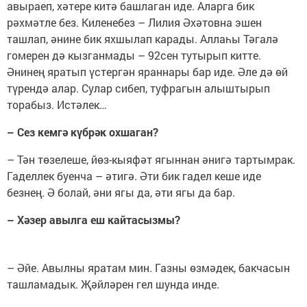
авыраеп, хәтере китә башлаган иде. Аларга бик
рәхмәтле без. Киленебез – Лилия Әхәтовна эшен
ташлап, әнине бик яхшылап карады. Аллаһы Тәгалә
гомерен дә кызганмады – 92сен тутырып китте.
Әнинең яратып үстергән яраннары бар иде. Әле дә өй
түрендә алар. Сулар сибеп, туфрагын алыштырып
торабыз. Истәлек…
– Сез кемгә күбрәк охшаган?
– Тән төзелеше, йөз-кыяфәт ягыннан әнигә тартымрак.
Гаделлек буенча – әтигә. Әти бик гадел кеше иде
безнең. Ә болай, әни ягы да, әти ягы да бар.
– Хәзер авылга еш кайтасызмы?
– Әйе. Авылны яратам мин. Газны өзмәдек, бакчасын
ташламадык. Җәйләрен гел шунда инде.