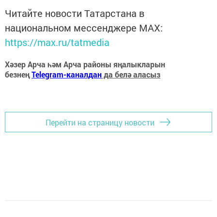
Читайте новости Татарстана в
национальном мессенджере MАХ:
https://max.ru/tatmedia
Хәзер Арча һәм Арча районы яңалыкларын
безнең
Telegram-каналдан
да белә аласыз
Перейти на страницу новости