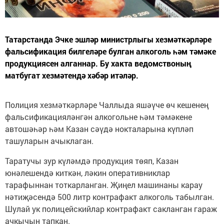
Татарстанда Эчке эшләр министрлыгы хезмәткәрләре
фальсификация билгеләре булган алкоголь һәм тәмәке
продукциясен алганнар. Бу хакта ведомствоның
матбугат хезмәтендә хәбәр итәләр.
Полиция хезмәткәрләре Чаллыда яшәүче өч кешенең
фальсификацияләнгән алкогольне һәм тәмәкене
автошәһәр һәм Казан сәүдә нокталарына күпләп
ташуларын ачыклаган.
Таратучы зур күләмдә продукция төяп, Казан
юнәлешендә киткән, ләкин оперативниклар
тарафыннан тоткарланган. Җиңел машинаны карау
нәтиҗәсендә 500 литр контрафакт алкоголь табылган.
Шулай ук полицейскийлар контрафакт сакланган гараж
ачкычын тапкан.