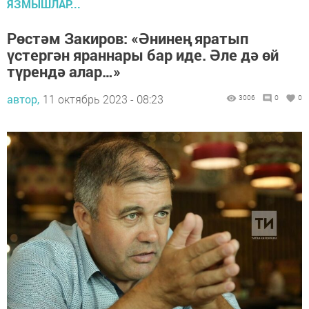
ЯЗМЫШЛАР...
Рөстәм Закиров: «Әнинең яратып
үстергән яраннары бар иде. Әле дә өй
түрендә алар…»
автор,
11 октябрь 2023 - 08:23
3006
0
0