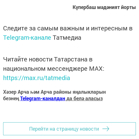
Күпербаш мәдәният йорты
Следите за самым важным и интересным в
Telegram-канале
Татмедиа
Читайте новости Татарстана в
национальном мессенджере MАХ:
https://max.ru/tatmedia
Хәзер Арча һәм Арча районы яңалыкларын
безнең
Telegram-каналдан
да белә аласыз
Перейти на страницу новости