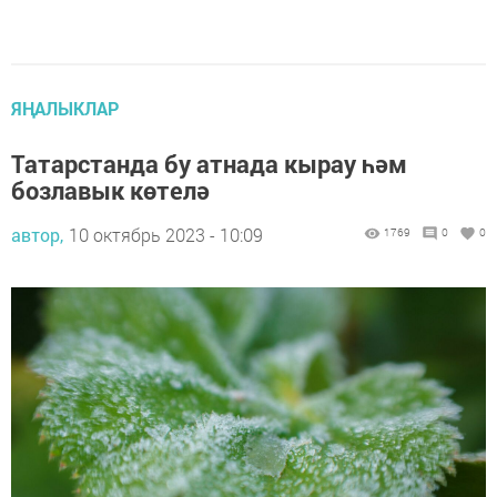
ЯҢАЛЫКЛАР
Татарстанда бу атнада кырау һәм
бозлавык көтелә
автор,
10 октябрь 2023 - 10:09
1769
0
0