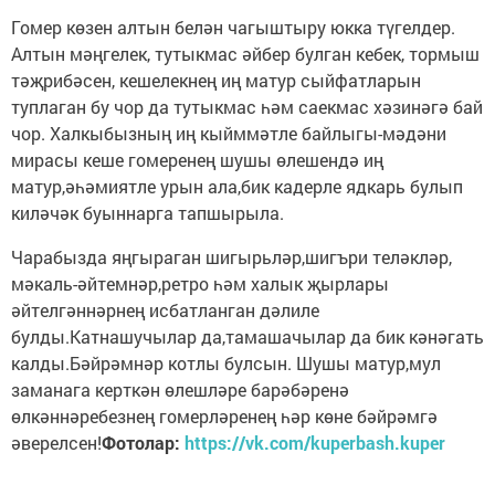
Гомер көзен алтын белән чагыштыру юкка түгелдер.
Алтын мәңгелек, тутыкмас әйбер булган кебек, тормыш
тәҗрибәсен, кешелекнең иң матур сыйфатларын
туплаган бу чор да тутыкмас һәм саекмас хәзинәгә бай
чор. Халкыбызның иң кыйммәтле байлыгы-мәдәни
мирасы кеше гомеренең шушы өлешендә иң
матур,әһәмиятле урын ала,бик кадерле ядкарь булып
киләчәк буыннарга тапшырыла.
Чарабызда яңгыраган шигырьләр,шигъри теләкләр,
мәкаль-әйтемнәр,ретро һәм халык җырлары
әйтелгәннәрнең исбатланган дәлиле
булды.Катнашучылар да,тамашачылар да бик кәнәгать
калды.Бәйрәмнәр котлы булсын. Шушы матур,мул
заманага керткән өлешләре барәбәренә
өлкәннәребезнең гомерләренең һәр көне бәйрәмгә
әверелсен!
Фотолар:
https://vk.com/kuperbash.kuper