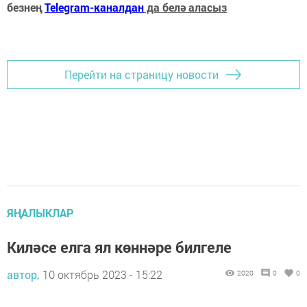
безнең
Telegram-каналдан
да белә аласыз
Перейти на страницу новости
ЯҢАЛЫКЛАР
Киләсе елга ял көннәре билгеле
автор,
10 октябрь 2023 - 15:22
2020
0
0