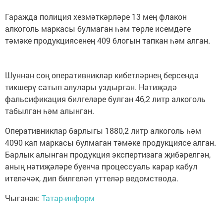
Гаражда полиция хезмәткәрләре 13 мең флакон
алкоголь маркасы булмаган һәм төрле исемдәге
тәмәке продукциясенең 409 блогын тапкан һәм алган.
Шуннан соң оперативниклар кибетләрнең берсендә
тикшерү сатып алулары уздырган. Нәтиҗәдә
фальсификация билгеләре булган 46,2 литр алкоголь
табылган һәм алынган.
Оперативниклар барлыгы 1880,2 литр алкоголь һәм
4090 кап маркасы булмаган тәмәке продукциясе алган.
Барлык алынган продукция экспертизага җибәрелгән,
аның нәтиҗәләре буенча процессуаль карар кабул
ителәчәк, дип билгеләп үттеләр ведомствода.
Чыганак:
Татар-информ