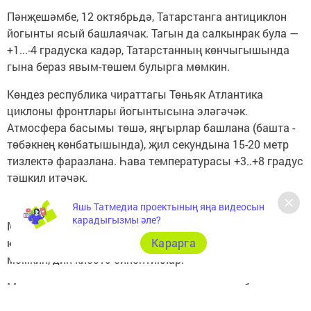
Пәнҗешәмбе, 12 октябрьдә, Татарстанга антициклон
йогынты ясый башлаячак. Тагын да салкынрак була —
+1...-4 градуска кадәр, Татарстанның көнчыгышында
гына бераз явым-төшем булырга мөмкин.
Көндез республика чираттагы Төньяк Атлантика
циклоны фронтлары йогынтысына эләгәчәк.
Атмосфера басымы төшә, яңгырлар башлана (башта -
төбәкнең көнбатышында), җил секундына 15-20 метр
тизлектә фаразлана. Һава температурасы +3..+8 градус
тәшкил итәчәк.
Яшь Татмедиа проектының яңа видеосын
карадыгызмы әле?
Моннан тыш, 11 һәм 12 октябрьдә төнлә һәм иртән
юлларның аерым участокларында бозлавык булырга
Карарга
мөмкин, дип кисәтә синоптиклар.
Метеорологларның якынча мәгълүматлары буенча,
җомга, 13 октябрьдә, Татарстанда яңгыр һәм җил