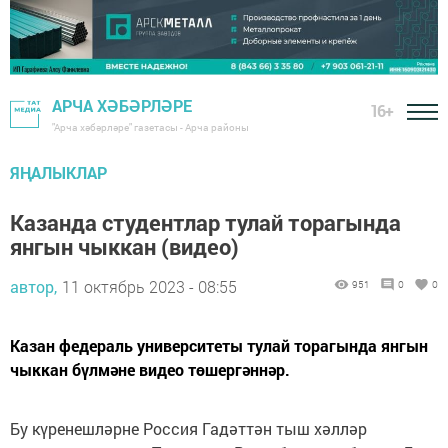
АРЧА ХӘБӘРЛӘРЕ
16+
"Арча хәбәрләре" газетасы - Арча районы
ЯҢАЛЫКЛАР
Казанда студентлар тулай торагында
янгын чыккан (видео)
автор,
11 октябрь 2023 - 08:55
951
0
0
Казан федераль университеты тулай торагында янгын
чыккан бүлмәне видео төшергәннәр.
Бу күренешләрне Россия Гадәттән тыш хәлләр