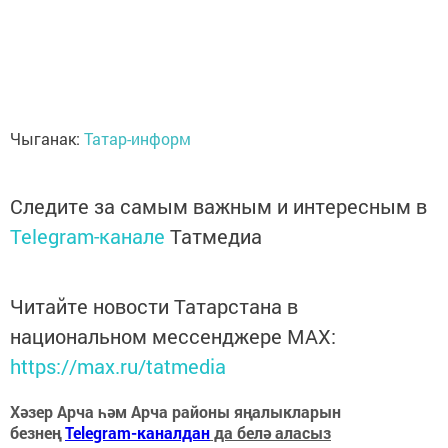
Чыганак:
Татар-информ
Следите за самым важным и интересным в
Telegram-канале
Татмедиа
Читайте новости Татарстана в
национальном мессенджере MАХ:
https://max.ru/tatmedia
Хәзер Арча һәм Арча районы яңалыкларын
безнең
Telegram-каналдан
да белә аласыз