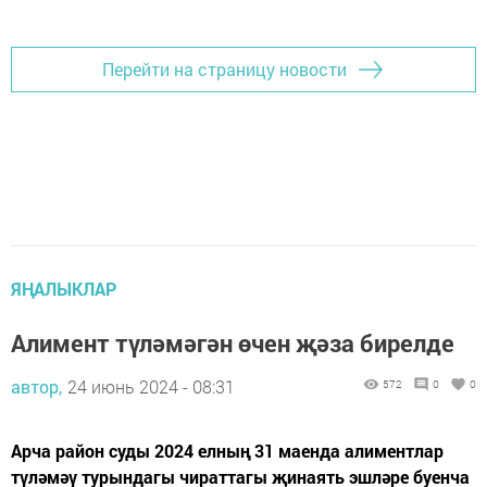
Перейти на страницу новости
ЯҢАЛЫКЛАР
Алимент түләмәгән өчен җәза бирелде
автор,
24 июнь 2024 - 08:31
572
0
0
Арча район суды 2024 елның 31 маенда алиментлар
түләмәү турындагы чираттагы җинаять эшләре буенча