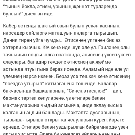
“тыныч йокла, әтием, урының җәннәт түрләрендә
булсын!” диелгән иде.
Кабер өстендә шактый озын булып үскән каенның
нәрсәдер сөйләргә маташуын аңларга тырышып,
Дания тирән уйга чумды... Әтисенең үлгәнен бик аз
хәтерли кызчык. Кечкенә иде шул әле ул. Гаиләнең олы
таянычын соңгы юлга озатканда, әнисенең үксеп-үксеп
елаулары, баһадир гәүдәле әтисенең ак җәймә
астында ятуы гына бераз исендә. Аңламый иде әле ул
үлемнең нәрсә икәнен. Бераз үсә төшкәч кенә әтисенең
“поездга утырып” китмәгәненә төшенде. Балалар
бакчасында башкаларның: “Синең әтиең юк!” – дип,
бармак төртеп көлүләренә, үз әтиләре белән
мактануларына чыдый алмыйча, инде яклаучысыз
калганын аңлый башлады. Мәктәптә дусларының
тырыша-тырыша открытка ясауларын күреп, йөрәге
әрнеде. Әтиләре белән уздырылган бәйрәмнәрдә үзен
ялгыз хис итте. Әлегә бу күңелсез уйларыннан аны