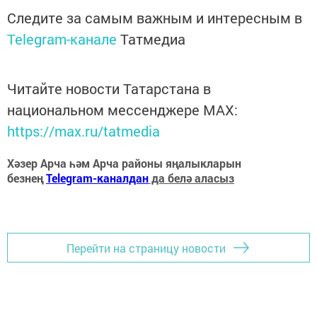
Следите за самым важным и интересным в
Telegram-канале
Татмедиа
Читайте новости Татарстана в
национальном мессенджере MАХ:
https://max.ru/tatmedia
Хәзер Арча һәм Арча районы яңалыкларын
безнең
Telegram-каналдан
да белә аласыз
Перейти на страницу новости