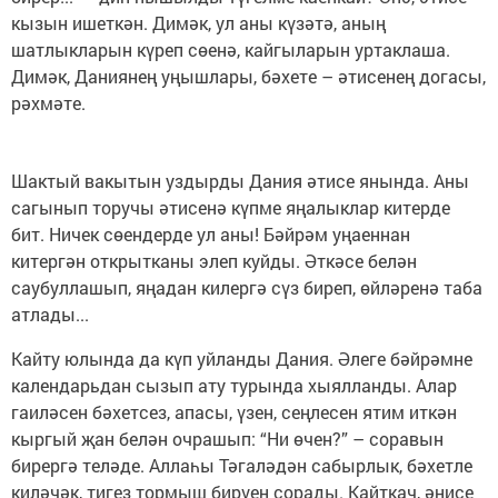
кызын ишеткән. Димәк, ул аны күзәтә, аның
шатлыкларын күреп сөенә, кайгыларын уртаклаша.
Димәк, Даниянең уңышлары, бәхете – әтисенең догасы,
рәхмәте.
Шактый вакытын уздырды Дания әтисе янында. Аны
сагынып торучы әтисенә күпме яңалыклар китерде
бит. Ничек сөендерде ул аны! Бәйрәм уңаеннан
китергән открытканы элеп куйды. Әткәсе белән
саубуллашып, яңадан килергә сүз биреп, өйләренә таба
атлады...
Кайту юлында да күп уйланды Дания. Әлеге бәйрәмне
календарьдан сызып ату турында хыялланды. Алар
гаиләсен бәхетсез, апасы, үзен, сеңлесен ятим иткән
кыргый җан белән очрашып: “Ни өчен?” – соравын
бирергә теләде. Аллаһы Тәгаләдән сабырлык, бәхетле
киләчәк, тигез тормыш бирүен сорады. Кайткач, әнисе