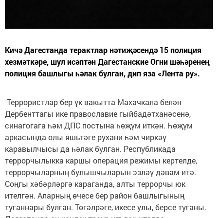
Кичә Дагестанда терактлар нәтиҗәсендә 15 полиция
хезмәткәре, шул исәптән Дагестанские Огни шәһәренең
полиция башлыгы һәлак булган, дип яза «Лента ру».
Террористлар бер үк вакытта Махачкала белән
Дербенттагы ике православие гыйбадәтханәсенә,
синагогага һәм ДПС постына һөҗүм иткән. Һөҗүм
аркасында олы яшьтәге рухани һәм чиркәү
каравылчысы да һәлак булган. Республикада
террорчылыкка каршы операция режимы кертелде,
террорчыларның булышчыларын эзләү дәвам итә.
Соңгы хәбәрләргә караганда, алты террорчы юк
ителгән. Аларның өчесе бер район башлыгының
туганнары булган. Төгәлрәге, икесе улы, берсе туганы.