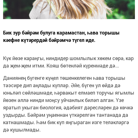
Бик зур бәйрәм булуга карамастан, һава торышы
кәефне күтәрердәй бәйрәмчә түгел иде.
Күк йөзе караңгы, ниндидер шомлылык хөкем сөрә, кар
да җем-җем итми. Кояш бөтенләй күренмәде дә...
Даниянең бүгенге күңел төшенкелеген һава торышы
тәэсире дип аңлады күпләр. Әйе, бүген ул өйдә дә
юньләп сөйләшмәде, һәрвакыт елмаеп торучы ягымлы
йөзен әллә нинди моңсу уйчанлык биләп алган. Үзе
яратып укыган биология, әдәбият дәресләрен дә көчкә
уздырды. Бәйрәм уңаеннан үткәрелгән тантанада да
катнашмады. Һәм бик күп яңгыраган изге теләкләргә
дә кушылмады.