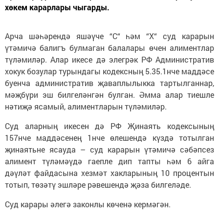
хөкем карарлары чыгарды.
Арча шәһәрендә яшәүче “С“ һәм “Х“ суд карарын
үтәмичә балигъ булмаган балалары өчен алиментлар
түләмиләр. Алар икесе дә элегрәк РФ Административ
хокук бозулар турындагы кодексның 5.35.1нче маддәсе
буенча административ җаваплылыкка тартылганнар,
мәҗбүри эш билгеләнгән булган. Әмма алар тиешле
нәтиҗә ясамый, алиментларын түләмиләр.
Суд аларның икесен дә РФ Җинаять кодексының
157нче маддәсенең 1нче өлешендә күздә тотылган
җинаятьне ясауда – суд карарын үтәмичә сәбәпсез
алимент түләмәүдә гаепле дип тапты һәм 6 айга
дәүләт файдасына хезмәт хакларының 10 процентын
тотып, төзәтү эшләре рәвешендә җәза билгеләде.
Суд карары әлегә законлы көченә кермәгән.