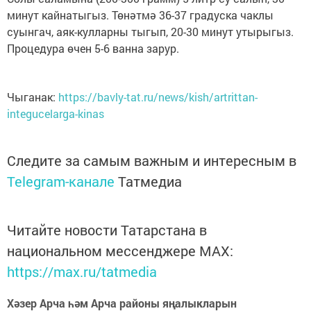
минут кайнатыгыз. Төнәтмә 36-37 градуска чаклы
суынгач, аяк-кулларны тыгып, 20-30 минут утырыгыз.
Процедура өчен 5-6 ванна зарур.
Чыганак:
https://bavly-tat.ru/news/kish/artrittan-
integucelarga-kinas
Следите за самым важным и интересным в
Telegram-канале
Татмедиа
Читайте новости Татарстана в
национальном мессенджере MАХ:
https://max.ru/tatmedia
Хәзер Арча һәм Арча районы яңалыкларын