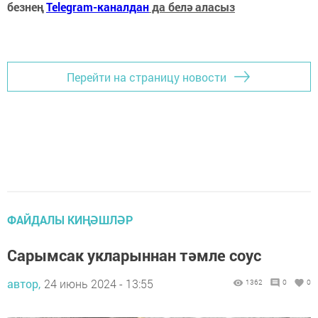
безнең
Telegram-каналдан
да белә аласыз
Перейти на страницу новости
ФАЙДАЛЫ КИҢӘШЛӘР
Сарымсак укларыннан тәмле соус
автор,
24 июнь 2024 - 13:55
1362
0
0