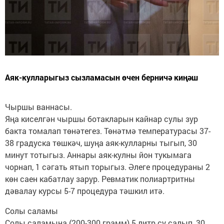
Аяк-кулларыгыз сызламасын өчен берничә киңәш
Чыршы ваннасы.
Яңа киселгән чыршы ботакларын кайнар сулы зур
бакта томалап төнәтегез. Төнәтмә температурасы 37-
38 градуска төшкәч, шуңа аяк-кулларны тыгып, 30
минут тотыгыз. Аннары аяк-кулны йон тукымага
чорнап, 1 сәгать ятып торыгыз. Әлеге процедураны 2
көн саен кабатлау зарур. Ревматик полиартритны
дәвалау курсы 5-7 процедура тәшкил итә.
Солы саламы
Солы саламына (200-300 грамм) 5 литр су салып, 30