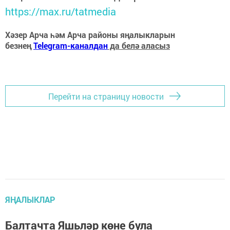
https://max.ru/tatmedia
Хәзер Арча һәм Арча районы яңалыкларын
безнең
Telegram-каналдан
да белә аласыз
Перейти на страницу новости
ЯҢАЛЫКЛАР
Балтачта Яшьләр көне була