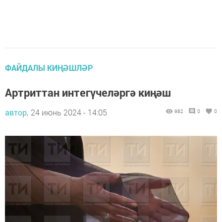
ФАЙДАЛЫ КИҢӘШЛӘР
Артриттан интегүчеләргә киңәш
автор,
24 июнь 2024 - 14:05
982
0
0