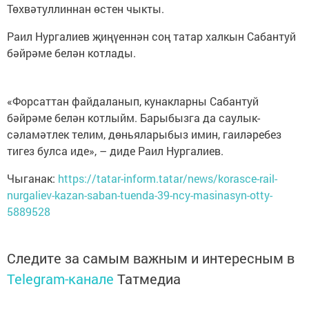
Төхвәтуллиннан өстен чыкты.
Раил Нургалиев җиңүеннән соң татар халкын Сабантуй
бәйрәме белән котлады.
«Форсаттан файдаланып, кунакларны Сабантуй
бәйрәме белән котлыйм. Барыбызга да саулык-
сәламәтлек телим, дөньяларыбыз имин, гаиләребез
тигез булса иде», – диде Раил Нургалиев.
Чыганак:
https://tatar-inform.tatar/news/korasce-rail-
nurgaliev-kazan-saban-tuenda-39-ncy-masinasyn-otty-
5889528
Следите за самым важным и интересным в
Telegram-канале
Татмедиа