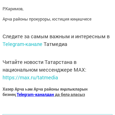
Р.Кәримов,
Арча районы прокуроры, юстиция киңәшчесе
Следите за самым важным и интересным в
Telegram-канале
Татмедиа
Читайте новости Татарстана в
национальном мессенджере MАХ:
https://max.ru/tatmedia
Хәзер Арча һәм Арча районы яңалыкларын
безнең
Telegram-каналдан
да белә аласыз