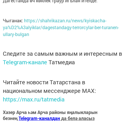
Дагестанда өч көнлек траур игълан ителде.
Чыганак:
https://shahrikazan.ru/news/kyiskacha-
ya%D2%A3alyiklar/dagestandagy-terrorcylar-ber-turanen-
ullary-bulgan
Следите за самым важным и интересным в
Telegram-канале
Татмедиа
Читайте новости Татарстана в
национальном мессенджере MАХ:
https://max.ru/tatmedia
Хәзер Арча һәм Арча районы яңалыкларын
безнең
Telegram-каналдан
да белә аласыз