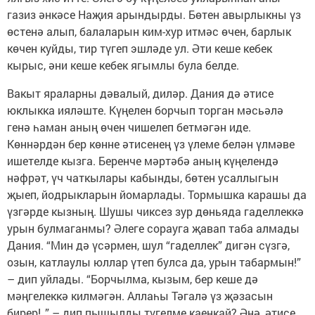
газиз әнкәсе Наҗия арындырды. Бөтен авырлыкны үз
өстенә алып, балаларын ким-хур итмәс өчен, барлык
көчен куйды, тир түгеп эшләде ул. Әти кеше кебек
кырыс, әни кеше кебек ягымлы була белде.
Вакыт яраларны дәвалый, диләр. Дания дә әтисе
юклыкка ияләште. Күңелен борчып торган мәсьәлә
генә һаман аның өчен чишелеп бетмәгән иде.
Көннәрдән бер көнне әтисенең үз үлеме белән үлмәве
ишетелде кызга. Беренче мәртәбә аның күңелендә
нәфрәт, үч чаткылары кабынды, бөтен усаллыгын
җыеп, йодрыкларын йомарлады. Тормышка карашы да
үзгәрде кызның. Шушы чиксез зур дөньяда гаделлеккә
урын булмаганмы? Әлеге сорауга җавап таба алмады
Дания. “Мин дә үсәрмен, шул “гаделлек” дигән сүзгә,
озын, катлаулы юллар үтеп булса да, урын табармын!”
– дип уйлады. “Борчылма, кызым, бер кеше дә
мәңгелеккә килмәгән. Аллаһы Тәгалә үз җәзасын
бирер!..” – дип пышылды түгелме каенкай? Әнә, әтисе