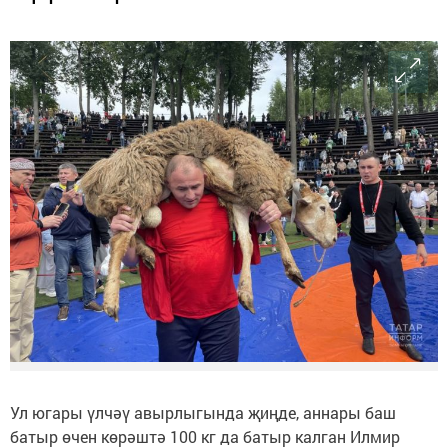
Ул югары үлчәү авырлыгында җиңде, аннары баш
батыр өчен көрәштә 100 кг да батыр калган Илмир