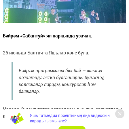
Бәйрәм «Сабантуй» ял паркында узачак.
26 июньдә Балтачта Яшьләр көне була.
Бәйрәм программасы бик бай — яшьләр
сәясәтендә актив булганнарны бүләкләү,
коляскалар парады, конкурслар һәм
башкалар.
Чарада бик күп татар эстрадасының яшь артистлары
Яшь Татмедиа проектының яңа видеосын
катнашуы көтелә.
карадыгызмы әле?