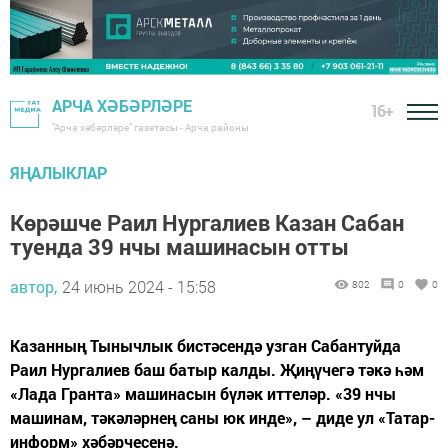
АРЧА ХӘБӘРЛӘРЕ
16+
"Арча хәбәрләре" газетасы - Арча районы
ЯҢАЛЫКЛАР
Көрәшче Раил Нургалиев Казан Сабан
туенда 39 нчы машинасын отты
автор,
24 июнь 2024 - 15:58
802
0
0
Казанның Тынычлык бистәсендә узган Сабантуйда
Раил Нургалиев баш батыр калды. Җиңүчегә тәкә һәм
«Лада Гранта» машинасын бүләк иттеләр. «39 нчы
машинам, тәкәләрнең саны юк инде», – диде ул «Татар-
информ» хәбәрчесенә.