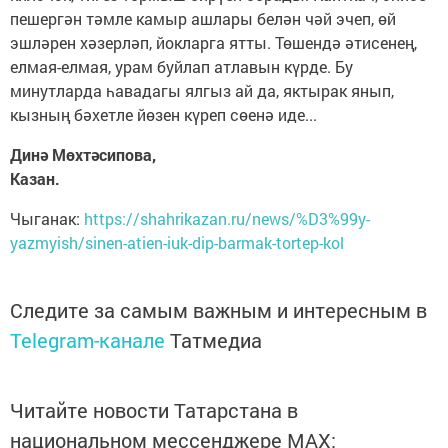
пешергән тәмле камыр ашлары белән чәй эчеп, өй
эшләрен хәзерләп, йокларга ятты. Төшендә әтисенең,
елмая-елмая, урам буйлап атлавын күрде. Бу
минутларда һавадагы ялгыз ай да, яктырак янып,
кызның бәхетле йөзен күреп сөенә иде...
Динә Мөхтәсипова,
Казан.
Чыганак:
https://shahrikazan.ru/news/%D3%99y-
yazmyish/sinen-atien-iuk-dip-barmak-tortep-kol
Следите за самым важным и интересным в
Telegram-канале
Татмедиа
Читайте новости Татарстана в
национальном мессенджере MАХ: