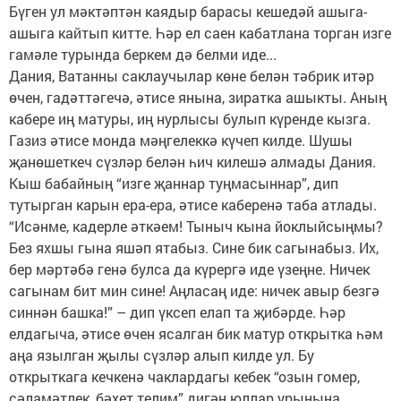
Бүген ул мәктәптән каядыр барасы кешедәй ашыга-
ашыга кайтып китте. Һәр ел саен кабатлана торган изге
гамәле турында беркем дә белми иде...
Дания, Ватанны саклаучылар көне белән тәбрик итәр
өчен, гадәттәгечә, әтисе янына, зиратка ашыкты. Аның
кабере иң матуры, иң нурлысы булып күренде кызга.
Газиз әтисе монда мәңгелеккә күчеп килде. Шушы
җанөшеткеч сүзләр белән һич килешә алмады Дания.
Кыш бабайның “изге җаннар туңмасыннар”, дип
тутырган карын ера-ера, әтисе каберенә таба атлады.
“Исәнме, кадерле әткәем! Тыныч кына йоклыйсыңмы?
Без яхшы гына яшәп ятабыз. Сине бик сагынабыз. Их,
бер мәртәбә генә булса да күрергә иде үзеңне. Ничек
сагынам бит мин сине! Аңласаң иде: ничек авыр безгә
синнән башка!” – дип үксеп елап та җибәрде. Һәр
елдагыча, әтисе өчен ясалган бик матур открытка һәм
аңа язылган җылы сүзләр алып килде ул. Бу
открыткага кечкенә чаклардагы кебек “озын гомер,
сәламәтлек, бәхет телим” дигән юллар урынына