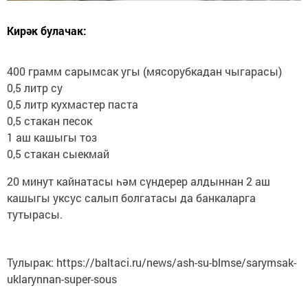
Кирәк булачак:
400 грамм сарымсак угы (мясорубкадан чыгарасы)
0,5 литр су
0,5 литр кухмастер паста
0,5 стакан песок
1 аш кашыгы тоз
0,5 стакан сыекмай
20 минут кайнатасы һәм сүндерер алдыннан 2 аш
кашыгы уксус салып болгатасы да банкаларга
тутырасы.
Тулырак: https://baltaci.ru/news/ash-su-blmse/sarymsak-
uklarynnan-super-sous