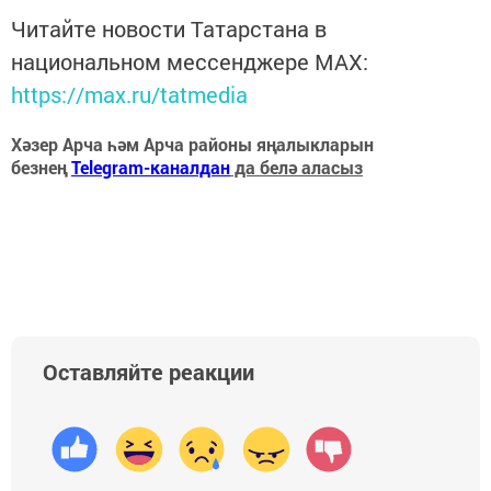
Читайте новости Татарстана в
национальном мессенджере MАХ:
https://max.ru/tatmedia
Хәзер Арча һәм Арча районы яңалыкларын
безнең
Telegram-каналдан
да белә аласыз
Оставляйте реакции