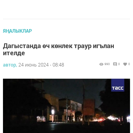
ЯҢАЛЫКЛАР
Дагыстанда өч көнлек траур игълан
ителде
автор,
24 июнь 2024 - 08:48
990
0
0