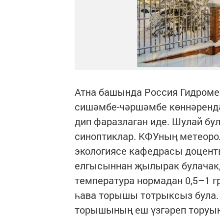
Атна башында Россия Гидроме
сишәмбе-чәршәмбе көннәрендә 
дип фаразлаган иде. Шулай бу
синоптиклар. КФУның метеоро
экологиясе кафедрасы доценты
елгысыннан җылырак булачак,
температура нормадан 0,5–1 
һава торышы тотрыксыз була. 
торышының еш үзгәреп торуын