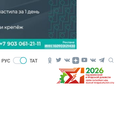
РУС
ТАТ