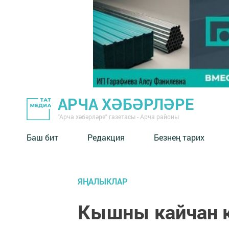
АРЧА ХӘБӘРЛӘРЕ
"Арча хәбәрләре" газетасы - Арча районы
Баш бит
Редакция
Безнең тарих
ЯҢАЛЫКЛАР
Кышны кайчан к