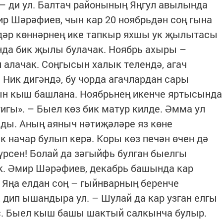
 – ди ул. Балтач районының Яңгул авылында
р Шәрәфиев, чын кар 20 ноябрьдән соң гына
адәр көннәрнең ике тапкыр яхшы ук җылытасы
ында бик җылы булачак. Ноябрь ахыры –
алачак. Соңгысын халык телендә, агач
 Ник дигәндә, бу чорда агачлардан сары
ын кыш башлана. Ноябрьнең икенче яртысында
тигы». – Быел көз бик матур килде. Әмма ул
лды. Аның аяныч нәтиҗәләре яз көне
 начар булып керә. Коры көз печән өчен дә
күрсен! Болай да зәгыйфь булган быелгы
к. Әмир Шәрәфиев, декабрь башында кар
 Яңа елдан соң – гыйнварның беренче
 дип ышандыра ул. – Шулай да кар узган елгы
с. Быел кыш башы шактый салкынча булыр.