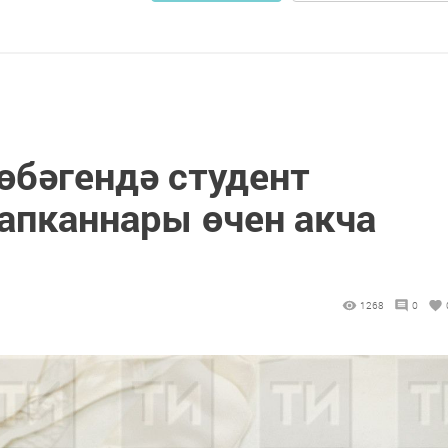
өбәгендә студент
тапканнары өчен акча
1268
0