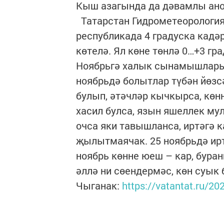
Кыш азагында да дәвамлы аном
Татарстан Гидрометеорология 
республикада 4 градуска кадә
көтелә. Ял көне төнлә 0…+3 гр
Ноябрьгә халык сынамышлары: 
ноябрьдә болытлар түбән йөзс
булып, әтәчләр кычкырса, көн
хасил булса, язын яшеллек мул
очса яки тавышланса, иртәгә к
җылытмаячак. 25 ноябрьдә ирт
ноябрь көнне юеш – кар, буран
әллә ни сөендермәс, көн суык 
Чыганак:
https://vatantat.ru/2