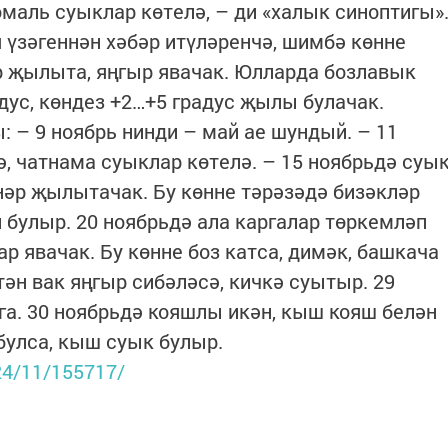
аль суыклар көтелә, – ди «халык синоптигы»
үзәгеннән хәбәр итүләренчә, шимбә көнне
р җылыта, яңгыр явачак. Юлларда бозлавык
адус, көндез +2…+5 градус җылы булачак.
– 9 ноябрь нинди – май ае шундый. – 11
ә, чатнама суыклар көтелә. – 15 ноябрьдә суы
нәр җылытачак. Бу көнне тәрәзәдә бизәкләр
 булыр. 20 ноябрьдә ала каргалар төркемләп
ар явачак. Бу көнне боз катса, димәк, башкача
ән вак яңгыр сибәләсә, кичкә суытыр. 29
га. 30 ноябрьдә кояшлы икән, кыш кояш белән
булса, кыш суык булыр.
024/11/155717/