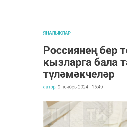
ЯҢАЛЫКЛАР
Россиянең бер т
кызларга бала 
түләмәкчеләр
автор,
9 ноябрь 2024 - 16:49