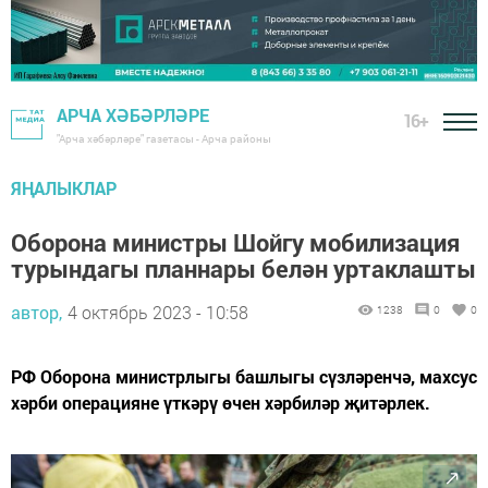
АРЧА ХӘБӘРЛӘРЕ
16+
"Арча хәбәрләре" газетасы - Арча районы
ЯҢАЛЫКЛАР
Оборона министры Шойгу мобилизация
турындагы планнары белән уртаклашты
автор,
4 октябрь 2023 - 10:58
1238
0
0
РФ Оборона министрлыгы башлыгы сүзләренчә, махсус
хәрби операцияне үткәрү өчен хәрбиләр җитәрлек.