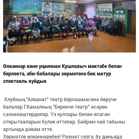
Өлкәннәр көне уңаеннан Кушлавыч мәктәбе белән
берлектә, әби-бабалары хөрмәтенә бик матур
спектакль куйдык
Клубның "Алканат" театр берләшмәсенә йөрүче
балалар Г.Камалның “Беренче театр” әсәрен
сәхнәләштерделәр. Үз куллары белән ясаган
открыткаларын бүләк иттеләр. Бәйрәм чәй табыны
артында дәвам итте.
Хөрмәтле өлкәннәребез! Рәхмәт сезгә, бу дөньяда