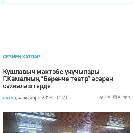
СЕЗНЕҢ ХАТЛАР
Кушлавыч мәктәбе укучылары
Г.Камалның “Беренче театр” әсәрен
сәхнәләштерде
автор,
4 октябрь 2023 - 10:21
978
0
0