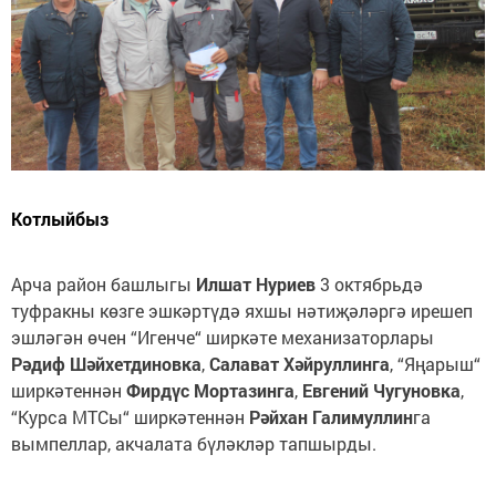
Котлыйбыз
Арча район башлыгы
Илшат Нуриев
3 октябрьдә
туфракны көзге эшкәртүдә яхшы нәтиҗәләргә ирешеп
эшләгән өчен “Игенче“ ширкәте механизаторлары
Рәдиф Шәйхетдиновка
,
Салават Хәйруллинга
, “Яңарыш“
ширкәтеннән
Фирдүс Мортазинга
,
Евгений Чугуновка
,
“Курса МТСы“ ширкәтеннән
Рәйхан Галимуллин
га
вымпеллар, акчалата бүләкләр тапшырды.