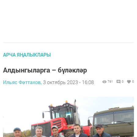
АРЧА ЯҢАЛЫКЛАРЫ
Алдынгыларга – бүләкләр
Ильяс Фәттахов,
3 октябрь 2023 - 16:08
761
0
0