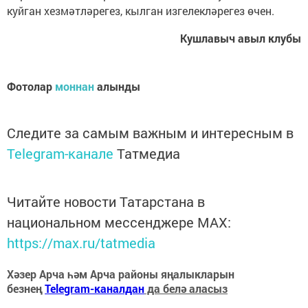
куйган хезмәтләрегез, кылган изгелекләрегез өчен.
Кушлавыч авыл клубы
Фотолар
моннан
алынды
Следите за самым важным и интересным в
Telegram-канале
Татмедиа
Читайте новости Татарстана в
национальном мессенджере MАХ:
https://max.ru/tatmedia
Хәзер Арча һәм Арча районы яңалыкларын
безнең
Telegram-каналдан
да белә аласыз