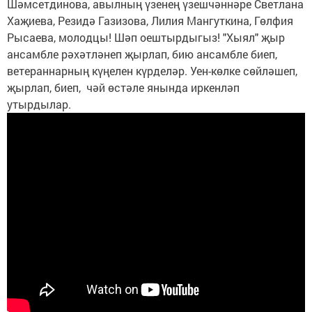
Шәмсетдинова, авылның үзенең үзешчәннәре Светлана
Хаҗиева, Резидә Газизова, Лилия Мангуткина, Гөлфия
Рысаева, молодцы! Шәп оештырдыгыз! "Хыял" җыр
ансамбле рәхәтләнеп җырлап, бию ансамбле биеп,
ветераннарның күңелен күрделәр. Уен-көлке сөйләшеп,
җырлап, биеп, чәй өстәле янында иркенләп
утырдылар.