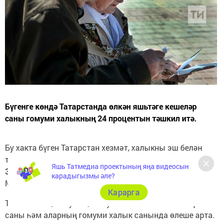
Бүгенге көндә Татарстанда өлкән яшьтәге кешеләр
саны гомуми халыкның 24 процентын тәшкил итә.
Бу хакта бүген Татарстан хезмәт, халыкны эш белән
тәэмин итү һәм социаль яклау министры
Эльмира
Яшь Татмедиа проектының яңа видеосын
Зарипова
хәбәр итте. Әлеге саннарны ул Татарстан
карадыгызмы әле?
Министрлар Кабинетында узган брифингта җиткерде.
Карарга
Төбәктә һәм, гомумән, ил буенча өлкән яшьтәгеләр
саны һәм аларның гомуми халык санында өлеше арта.