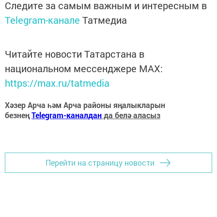
Следите за самым важным и интересным в
Telegram-канале
Татмедиа
Читайте новости Татарстана в
национальном мессенджере MАХ:
https://max.ru/tatmedia
Хәзер Арча һәм Арча районы яңалыкларын
безнең
Telegram-каналдан
да белә аласыз
Перейти на страницу новости