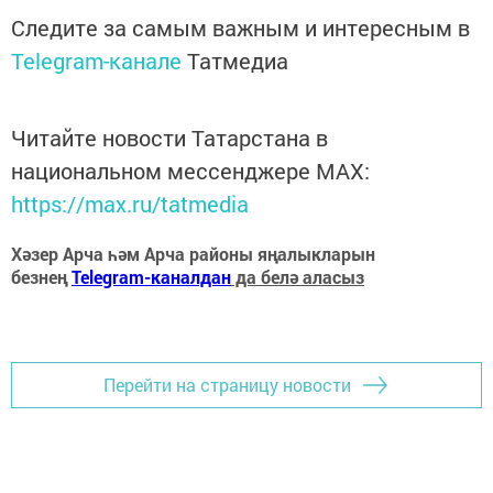
Следите за самым важным и интересным в
Telegram-канале
Татмедиа
Читайте новости Татарстана в
национальном мессенджере MАХ:
https://max.ru/tatmedia
Хәзер Арча һәм Арча районы яңалыкларын
безнең
Telegram-каналдан
да белә аласыз
Перейти на страницу новости