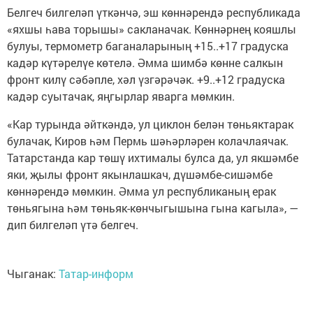
Белгеч билгеләп үткәнчә, эш көннәрендә республикада
«яхшы һава торышы» сакланачак. Көннәрнең кояшлы
булуы, термометр баганаларының +15..+17 градуска
кадәр күтәрелүе көтелә. Әмма шимбә көнне салкын
фронт килү сәбәпле, хәл үзгәрәчәк. +9..+12 градуска
кадәр суытачак, яңгырлар яварга мөмкин.
«Кар турында әйткәндә, ул циклон белән төньяктарак
булачак, Киров һәм Пермь шәһәрләрен колачлаячак.
Татарстанда кар төшү ихтималы булса да, ул якшәмбе
яки, җылы фронт якынлашкач, дүшәмбе-сишәмбе
көннәрендә мөмкин. Әмма ул республиканың ерак
төньягына һәм төньяк-көнчыгышына гына кагыла», —
дип билгеләп үтә белгеч.
Чыганак:
Татар-информ