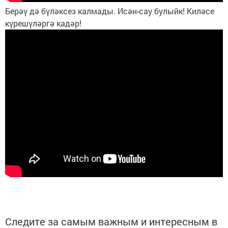
Берәү дә бүләксез калмады. Исән-сау булыйк! Киләсе
күрешүләргә кадәр!
Следите за самым важным и интересным в