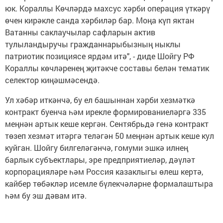
юк. Кораллы Көчләрдә махсус хәрби операция үткәрү
өчен кирәкле санда хәрбиләр бар. Моңа күп яктан
Ватанны саклаучылар сафларын актив
тулыландыручы гражданнарыбызның ныклы
патриотик позициясе ярдәм итә", - диде Шойгу РФ
Кораллы көчләренең җитәкче составы белән тематик
селектор киңәшмәсендә.
Ул хәбәр иткәнчә, бу ел башыннан хәрби хезмәткә
контракт буенча һәм ирекле формированиеләргә 335
меңнән артык кеше кергән. Сентябрьдә генә контракт
төзеп хезмәт итәргә теләгән 50 меңнән артык кеше кул
куйган. Шойгу билгеләгәнчә, гомуми эшкә илнең
барлык субъектлары, эре предприятиеләр, дәүләт
корпорацияләре һәм Россия казаклыгы өлеш кертә,
кайбер төбәкләр исемле бүлекчәләрне формалаштыра
һәм бу эш дәвам итә.