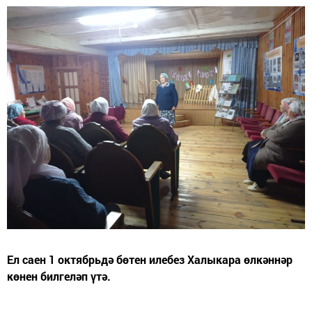
Ел саен 1 октябрьдә бөтен илебез Халыкара өлкәннәр
көнен билгеләп үтә.