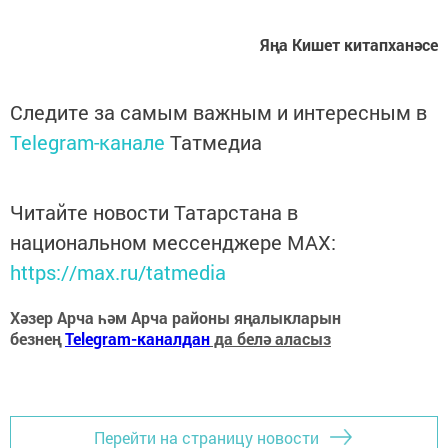
Яңа Кишет китапханәсе
Следите за самым важным и интересным в
Telegram-канале
Татмедиа
Читайте новости Татарстана в
национальном мессенджере MАХ:
https://max.ru/tatmedia
Хәзер Арча һәм Арча районы яңалыкларын
безнең
Telegram-каналдан
да белә аласыз
Перейти на страницу новости