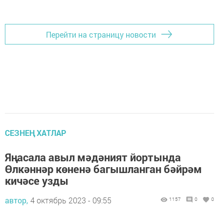
Перейти на страницу новости
СЕЗНЕҢ ХАТЛАР
Яңасала авыл мәдәният йортында
Өлкәннәр көненә багышланган бәйрәм
кичәсе узды
автор,
4 октябрь 2023 - 09:55
1157
0
0