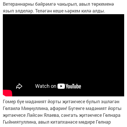
Ветераннарны бәйрәмгә чакырып, авыл төркеменә
язып элделәр. Теләгән кеше һәркем килә алды.
Гомер буе мәдәният йорты җитәкчесе булып эшләгән
Гөлзилә Миңнуллина, афәрин! Бүгенге мәдәният йорты
җитәкчесе Ләйсән Ялаева, сәнгать җитәкчесе Гөлнара
Гыйниятуллина, авыл китапханәсе мөдире Гөлнар