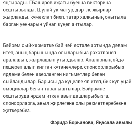
яңгырады. Г.Бәширов иҗаты буенча викторина
оештырылды. Шулай ук матур, дәртле жырлар
жырланды, күмәкләп биеп, татар халкының онытыла
барган уеннарын уйнап күңел ачтылар.
Бәйрәм сый-хөрмәткә бай чәй өстәле артында дәвам
итеп, аның барышында олыларыбыз рәхәтләнеп
аралашып, жырлашып утырдылар. Апаларның өйдә
пешереп алып килгән күтәнәчләре, спонсорларыбыз
ярдәме белән әзерләнгән нигъмәтләр белән
сыйландылар. Барысы да күңелле ял итеп, бик күп уңай
эмоцияләр белән таралыштылар. Бәйрәмне
оештыруда ярдәм иткән авылдашларыбызга,
спонсорларга, авыл җирлегенә олы рәхмәтләребезне
җиткерәбез.
Фәридә Борһанова, Яңасала авылы