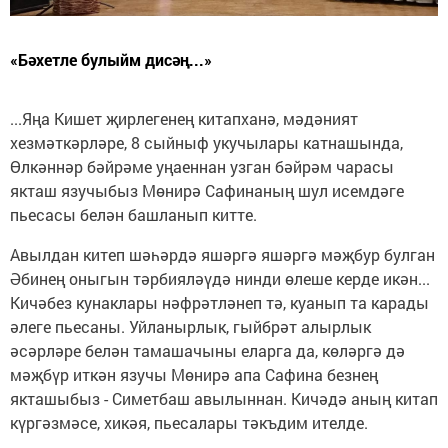
«Бәхетле булыйм дисәң...»
...Яңа Кишет җирлегенең китапханә, мәдәният
хезмәткәрләре, 8 сыйныф укучылары катнашында,
Өлкәннәр бәйрәме уңаеннан узган бәйрәм чарасы
якташ язучыбыз Мөнирә Сафинаның шул исемдәге
пьесасы белән башланып китте.
Авылдан китеп шәһәрдә яшәргә яшәргә мәҗбур булган
Әбинең оныгын тәрбияләүдә нинди өлеше керде икән...
Кичәбез кунаклары нәфрәтләнеп тә, куанып та карады
әлеге пьесаны. Уйланырлык, гыйбрәт алырлык
әсәрләре белән тамашачыны еларга да, көләргә дә
мәҗбүр иткән язучы Мөнирә апа Сафина безнең
якташыбыз - Симетбаш авылыннан. Кичәдә аның китап
күргәзмәсе, хикәя, пьесалары тәкъдим ителде.