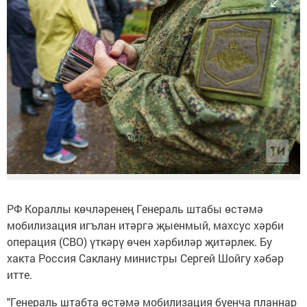
РФ Кораллы көчләренең Генераль штабы өстәмә
мобилизация игълан итәргә җыенмый, махсус хәрби
операция (СВО) үткәрү өчен хәрбиләр җитәрлек. Бу
хакта Россия Саклану министры Сергей Шойгу хәбәр
итте.
"Генераль штабта өстәмә мобилизация буенча планнар