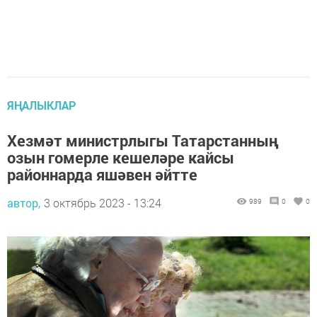
ЯҢАЛЫКЛАР
Хезмәт министрлыгы Татарстанның
озын гомерле кешеләре кайсы
районнарда яшәвен әйтте
автор,
3 октябрь 2023 - 13:24
989
0
0