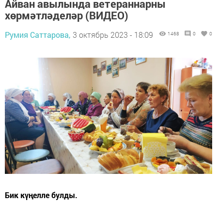
Айван авылында ветераннарны
хөрмәтләделәр (ВИДЕО)
Румия Саттарова,
3 октябрь 2023 - 18:09
1468
0
0
Бик күңелле булды.