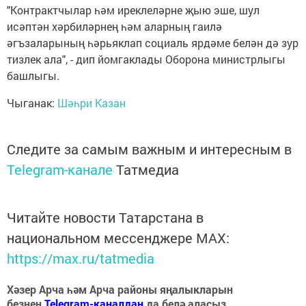
"Контрактчылар һәм иреклеләрне җыю эше, шул
исәптән хәрбиләрнең һәм аларның гаилә
әгъзаларының һәрьяклап социаль ярдәме белән дә зур
тизлек ала", - дип йомгаклады Оборона министрлыгы
башлыгы.
Чыганак:
Шәһри Казан
Следите за самым важным и интересным в
Telegram-канале
Татмедиа
Читайте новости Татарстана в
национальном мессенджере MАХ:
https://max.ru/tatmedia
Хәзер Арча һәм Арча районы яңалыкларын
безнең
Telegram-каналдан
да белә аласыз