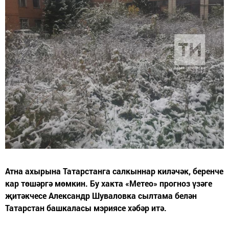
Атна ахырына Татарстанга салкыннар киләчәк, беренче
кар төшәргә мөмкин. Бу хакта «Метео» прогноз үзәге
җитәкчесе Александр Шуваловка сылтама белән
Татарстан башкаласы мэриясе хәбәр итә.