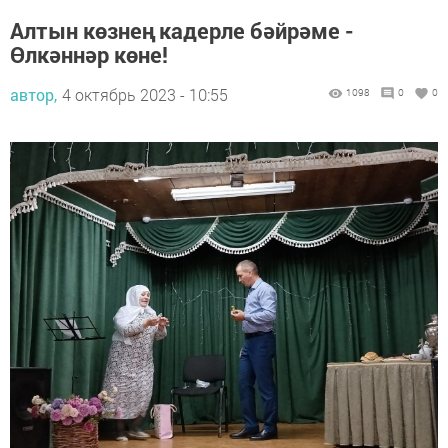
Алтын көзнең кадерле бәйрәме -
Өлкәннәр көне!
автор,
4 октябрь 2023 - 10:55
1098
0
0