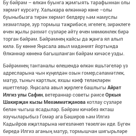
Бу бәйрәм – өлкән буынга җәмгыять тарафыннан олы
хөрмәт күрсәтү. Халыкара өлкәннәр көне –олы
буыныбызга тирән хөрмәт белдерү һәм намуслы
хезмәтләре, зур тормыш тәҗрибәсе, игелеге, зирәклеге
өчен җылы рәхмәт сүзләре әйтү өчен мөмкинлек бирә
торган бәйрәм. Бәйрәмнең кайсы да җанга ял алып
килә. Бу көнне Яңасала авыл мәдәният йортында
Өлкәннәр көненә багышланган бәйрәм кичәсе узды.
Бәйрәмнең тантаналы өлешендә өлкән яшьтәгеләр үз
адресларына чын күңелдән озын гомер,сәламәтлек,
матур, тыныч картлык, яхшы кәеф теләкләрен
ишеттеләр. Яңасала авыл җирлеге башлыгы
Айрат
Илгиз улы Сафин
, ветераннар советы рәисе
Оркыя
Шакирҗан кызы Мөхәммәтҗанова
котлау сүзләре
белән чыгыш ясадылар. Бәйрәм кичәбез якташ
язучыларыбыз Гомәр ага Бәширов һәм Илгиз
Кадыйров иҗатларына нигезләнеп төзелгән иде. Бүген
биредә Илгиз аганың матур, тормышчан шигырьләре