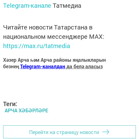
Telegram-канале
Татмедиа
Читайте новости Татарстана в
национальном мессенджере MАХ:
https://max.ru/tatmedia
Хәзер Арча һәм Арча районы яңалыкларын
безнең
Telegram-каналдан
да белә аласыз
Теги:
АРЧА ХӘБӘРЛӘРЕ
Перейти на страницу новости