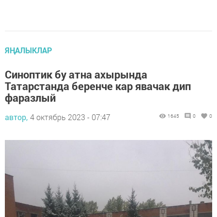
ЯҢАЛЫКЛАР
Синоптик бу атна ахырында
Татарстанда беренче кар явачак дип
фаразлый
автор,
4 октябрь 2023 - 07:47
1645
0
0