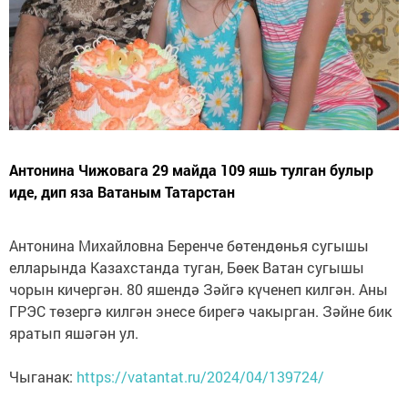
Антонина Чижовага 29 майда 109 яшь тулган булыр
иде, дип яза Ватаным Татарстан
Антонина Михайловна Беренче бөтендөнья сугышы
елларында Казахстанда туган, Бөек Ватан сугышы
чорын кичергән. 80 яшендә Зәйгә күченеп килгән. Аны
ГРЭС төзергә килгән энесе бирегә чакырган. Зәйне бик
яратып яшәгән ул.
Чыганак:
https://vatantat.ru/2024/04/139724/