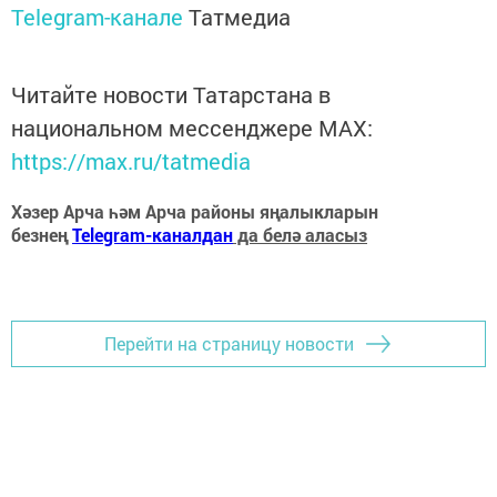
Telegram-канале
Татмедиа
Читайте новости Татарстана в
национальном мессенджере MАХ:
https://max.ru/tatmedia
Хәзер Арча һәм Арча районы яңалыкларын
безнең
Telegram-каналдан
да белә аласыз
Перейти на страницу новости