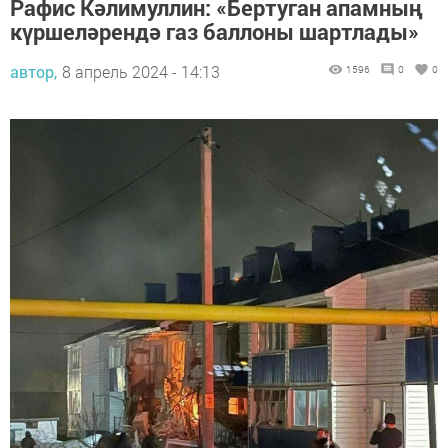
Рафис Кәлимуллин: «Бертуган апамның
күршеләрендә газ баллоны шартлады»
автор,
8 апрель 2024 - 14:13
1596
0
0