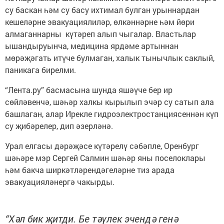
су баскан һәм су басу ихтимал булган урыннардан
кешеләрне эвакуациялиләр, өлкәннәрне һәм йөри
алмаганнарны күтәреп алып чыгалар. Властьлар
ышандыруынча, медицина ярдәме артыннан
мөрәҗәгать итүче булмаган, халык тынычлык саклый,
паникага бирелми.
“Лента.ру” басмасына шунда яшәүче бер ир
сөйләвенчә, шәһәр халкы кырылып эчәр су сатып ала
башлаган, алар Ирекле гидроэлектростанциясеннән күп
су җибәрелер, дип әзерләнә.
Урал елгасы дәрәҗәсе күтәрелү сәбәпле, Оренбург
шәһәре мэр Сергей Салмин шәһәр яны поселоклары
һәм бакча ширкәтләрендәгеләрне тиз арада
эвакуацияләнергә чакырды.
“Хәл бик җитди. Бе тәүлек эчендә генә