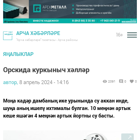
АРЧА ХӘБӘРЛӘРЕ
16+
"Арча хәбәрләре" газетасы - Арча районы
ЯҢАЛЫКЛАР
Орскида куркыныч хәлләр
автор,
8 апрель 2024 - 14:16
2091
0
0
Моңа кадәр дамбаның ике урынында су аккан инде,
шуңа аның ишелү ихтималы булган. 10 меңнән артык
кеше яшәгән 4 меңнән артык йортны су басты.