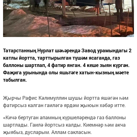
Татарстанның Нурлат шәһәрендә Завод урамындагы 2
катлы йортта, тарттырылган түшәм ясаганда, газ
баллоны шартлап, 4 фатир янган. 4 кеше зыян күргән.
Фаҗига урынында олы яшьтәге хатын-кызның мәете
табылган.
Җырчы Рафис Кәлимуллин шушы йортта яшәгән һәм
фатирсыз калган гаиләгә ярдәм җыюын хәбәр итте.
«Кичә бертуган апамның күршеләрендә газ баллоны
шартлады. Гаилә йортсыз калды. Киемнәр һәм акча
җыябыз, дусларым. Аллам сакласын.