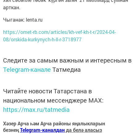
арткан.
Чыганак: lenta.ru
https://omet-rb.com/articles/kh-vef-kh-t-r/2024-04-
08/orskida-kurkynych-h-ll-r-3718977
Следите за самым важным и интересным в
Telegram-канале
Татмедиа
Читайте новости Татарстана в
национальном мессенджере MАХ:
https://max.ru/tatmedia
Хәзер Арча һәм Арча районы яңалыкларын
безнең
Telegram-каналдан
да белә аласыз