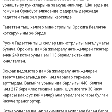
урнаштыру пунктларына эвакуациялиләр. Шәһәрдә дә,
гомумән Оренбург өлкәсендә федераль дәрәҗәдә
гадәттән тыш хәл режимы кертелде.
Гадәттән тыш хәлләр министрлыгы Орскига йөзләгән
коткаручыны җибәрде
Русия Гадәттән тыш хәлләр министрлыгы мәгълүматы
буенча, Орскига дамба җимерелү нәтиҗәләрен төзәтер
өчен 240 коткаручы һәм 113 берәмлек техника
юнәлтелгән.
Соңрак ведомство дамба җимерелү нәтиҗәләрен
төзәтү максатында көч һәм чаралар төркемен
арттырды. Вакыйга урынында барлыгы 440 белгеч
һәм 217 берәмлек техника эшли, шул исәптә 30 йөзү
чарасы (махсус көймәләр) һәм үтемлеге югары булган
йөзүче транспортер.
Коткаручылар шәһәр хакимияте вәкилләре белән бергә