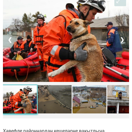
❮
❯
Хәвефле районнардан кешеләрне вакытлыча