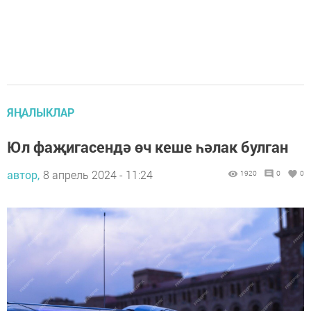
ЯҢАЛЫКЛАР
Юл фаҗигасендә өч кеше һәлак булган
автор,
8 апрель 2024 - 11:24
1920
0
0