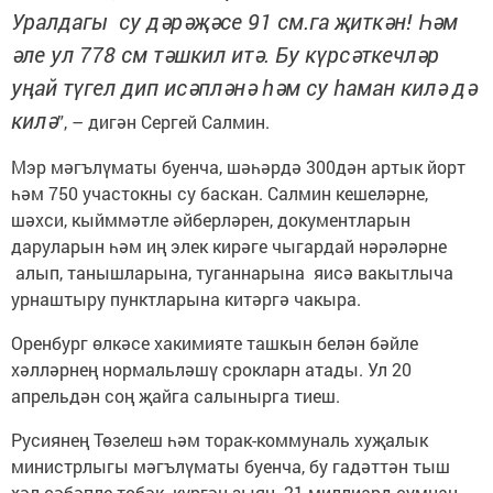
Уралдагы су дәрәҗәсе 91 см.га җиткән! Һәм
әле ул 778 см тәшкил итә. Бу күрсәткечләр
уңай түгел дип исәпләнә һәм су һаман килә дә
килә
”, – дигән Сергей Салмин.
Мэр мәгълүматы буенча, шәһәрдә 300дән артык йорт
һәм 750 участокны су баскан. Салмин кешеләрне,
шәхси, кыйммәтле әйберләрен, документларын
даруларын һәм иң элек кирәге чыгардай нәрәләрне
алып, танышларына, туганнарына яисә вакытлыча
урнаштыру пунктларына китәргә чакыра.
Оренбург өлкәсе хакимияте ташкын белән бәйле
хәлләрнең нормальләшү срокларн атады. Ул 20
апрельдән соң җайга салынырга тиеш.
Русиянең Төзелеш һәм торак-коммуналь хуҗалык
министрлыгы мәгълүматы буенча, бу гадәттән тыш
хәл сәбәпле төбәк күргән зыян 21 миллиард сумнан