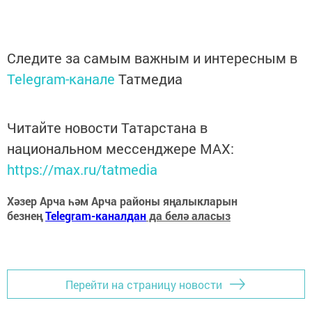
Следите за самым важным и интересным в
Telegram-канале
Татмедиа
Читайте новости Татарстана в
национальном мессенджере MАХ:
https://max.ru/tatmedia
Хәзер Арча һәм Арча районы яңалыкларын
безнең
Telegram-каналдан
да белә аласыз
Перейти на страницу новости