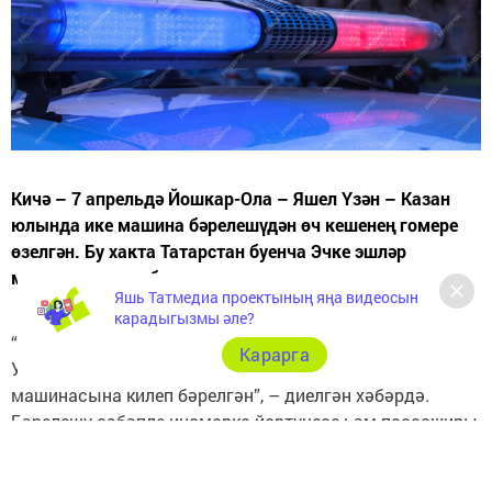
Кичә – 7 апрельдә Йошкар-Ола – Яшел Үзән – Казан
юлында ике машина бәрелешүдән өч кешенең гомере
өзелгән. Бу хакта Татарстан буенча Эчке эшләр
министрлыгы хәбәр итә.
Яшь Татмедиа проектының яңа видеосын
карадыгызмы әле?
“Hyundai”ның Яшел Үзәннән Казанга барышы булган.
Карарга
Ул юл кырыенда туктап калган “LADA Granta”
машинасына килеп бәрелгән”, – диелгән хәбәрдә.
Бәрелешү сәбәпле иномарка йөртүчесе һәм пассажиры,
шулай ук “ВАЗ” йөртүчесе һәлак булган. Яшел Үзән
районы хакимиятенең рәсми телеграм-каналы юл