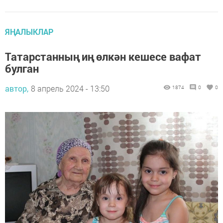
ЯҢАЛЫКЛАР
Татарстанның иң өлкән кешесе вафат
булган
автор,
8 апрель 2024 - 13:50
1874
0
0