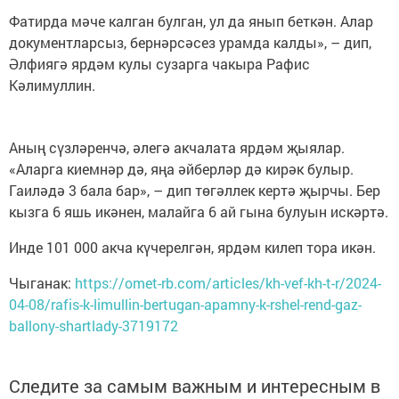
Фатирда мәче калган булган, ул да янып беткән. Алар
документларсыз, бернәрсәсез урамда калды», – дип,
Әлфиягә ярдәм кулы сузарга чакыра Рафис
Кәлимуллин.
Аның сүзләренчә, әлегә акчалата ярдәм җыялар.
«Аларга киемнәр дә, яңа әйберләр дә кирәк булыр.
Гаиләдә 3 бала бар», – дип төгәллек кертә җырчы. Бер
кызга 6 яшь икәнен, малайга 6 ай гына булуын искәртә.
Инде 101 000 акча күчерелгән, ярдәм килеп тора икән.
Чыганак:
https://omet-rb.com/articles/kh-vef-kh-t-r/2024-
04-08/rafis-k-limullin-bertugan-apamny-k-rshel-rend-gaz-
ballony-shartlady-3719172
Следите за самым важным и интересным в