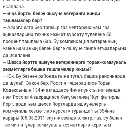
исәпләнә.
– Ә үз йорты белән яшәүче ветеранга нинди
ташламалар бар?
– Аларга елга бер тапкыр газ челтәренә һәм газ
җиһазларына техник хезмәт күрсәтү түләвенә 50
процент ташлама бар. Бу компенсация ветеранның
үзенә һәм аның белән бергә яшәүче гаилә әгъзаларына
да исәпләнә.
– Шәхси йортта яшәүче ветераннарга торак-коммуналь
хезмәтләргә башка ташламалар юкмы?
– Юк. Бу безнең районда гына түгел, башка районнарда
да шулай. Закон бер. Россия Федерациясе Торак
Кодексының 154нче маддәсе 4нче пункты нигезендә
һәм Россия Федерациясе Хөкүмәтенең “Күп фатирлы
йортларда һәм шәхси йортларда яшәүчеләргә
коммуналь хезмәтләр күрсәтү турында”гы 354нче
карары (06.05.2011 ел) нигезендә электр, газ, су белән
тәэмин итүләр коммуналь хезмәтләргә керә һәм