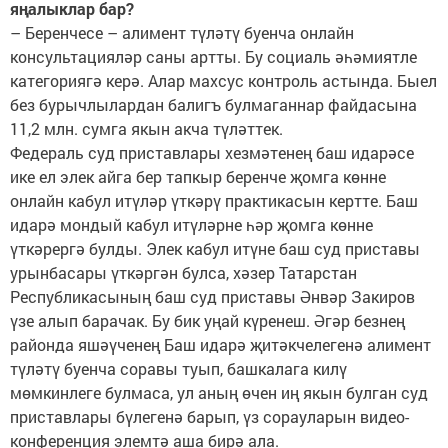
яңалыклар бар?
– Беренчесе – алимент түләтү буенча онлайн
консультацияләр саны артты. Бу социаль әһәмиятле
категориягә керә. Алар махсус контроль астында. Быел
без бурычлылардан балигъ булмаганнар файдасына
11,2 млн. сумга якын акча түләттек.
Федераль суд приставлары хезмәтенең баш идарәсе
ике ел элек айга бер тапкыр беренче җомга көнне
онлайн кабул итүләр үткәрү практикасын кертте. Баш
идарә мондый кабул итүләрне һәр җомга көнне
үткәрергә булды. Элек кабул итүне баш суд приставы
урынбасары үткәргән булса, хәзер Татарстан
Республикасының баш суд приставы Әнвәр Закиров
үзе алып барачак. Бу бик уңай күренеш. Әгәр безнең
районда яшәүченең Баш идарә җитәкчелегенә алимент
түләтү буенча соравы туып, башкалага килү
мөмкинлеге булмаса, ул аның өчен иң якын булган суд
приставлары бүлегенә барып, үз сорауларын видео-
конференция элемтә аша бирә ала.