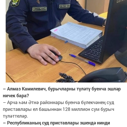
– Алмаз Камилевич, бурычларны түләтү буенча эшләр
ничек бара?
– Арча һәм Әтнә районнары буенча бүлекчәнең суд
приставлары ел башыннан 128 миллион сум бурыч
түләттеләр.
– Республиканың суд приставлары эшендә нинди