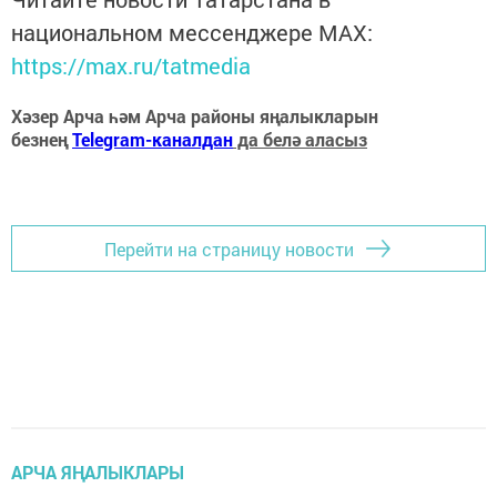
национальном мессенджере MАХ:
https://max.ru/tatmedia
Хәзер Арча һәм Арча районы яңалыкларын
безнең
Telegram-каналдан
да белә аласыз
Перейти на страницу новости
АРЧА ЯҢАЛЫКЛАРЫ