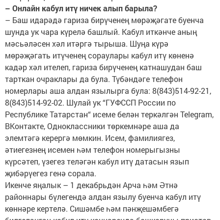
– Онлайн кабул итү ничек алып барыла?
– Баш идарәдә гариза бирүченең мөрәҗәгате буенча
шунда ук чара күрелә башлый. Кабул иткәнче аның
мәсьәләсен хәл итәргә тырыша. Шуңа күрә
мөрәҗәгать итүченең сораулары кабул итү көненә
кадәр хәл ителеп, гариза бирүченең катнашудан баш
тарткан очраклары да була. Түбәндәге телефон
номерлары аша алдан язылырга була: 8(843)514-92-21,
8(843)514-92-02. Шулай ук “ГУФССП России по
Республике Татарстан“ исеме белән теркәлгән Telegram,
ВКонтакте, Одноклассники төркемнәре аша да
элемтәгә керергә мөмкин. Исем, фамилиягез,
әтиегезнең исемен һәм телефон номерыгызны
күрсәтеп, үзегез теләгән кабул итү датасын язып
җибәрүегез генә сорала.
Икенче яңалык – 1 декабрьдән Арча һәм Әтнә
районнары бүлегендә алдан язылу буенча кабул итү
көннәре кертелә. Сишәмбе һәм пәнҗешәмбегә