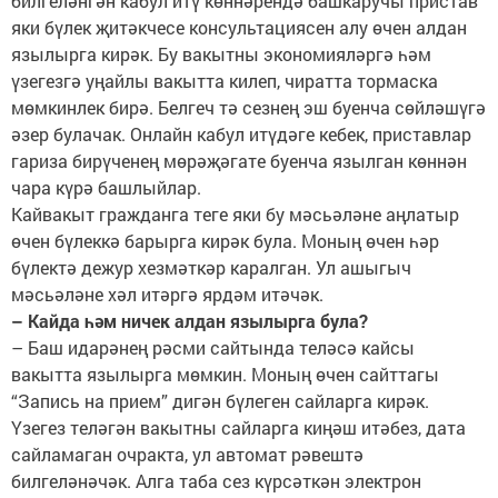
билгеләнгән кабул итү көннәрендә башкаручы пристав
яки бүлек җитәкчесе консультациясен алу өчен алдан
язылырга кирәк. Бу вакытны экономияләргә һәм
үзегезгә уңайлы вакытта килеп, чиратта тормаска
мөмкинлек бирә. Белгеч тә сезнең эш буенча сөйләшүгә
әзер булачак. Онлайн кабул итүдәге кебек, приставлар
гариза бирүченең мөрәҗәгате буенча язылган көннән
чара күрә башлыйлар.
Кайвакыт гражданга теге яки бу мәсьәләне аңлатыр
өчен бүлеккә барырга кирәк була. Моның өчен һәр
бүлектә дежур хезмәткәр каралган. Ул ашыгыч
мәсьәләне хәл итәргә ярдәм итәчәк.
– Кайда һәм ничек алдан язылырга була?
– Баш идарәнең рәсми сайтында теләсә кайсы
вакытта язылырга мөмкин. Моның өчен сайттагы
“Запись на прием” дигән бүлеген сайларга кирәк.
Үзегез теләгән вакытны сайларга киңәш итәбез, дата
сайламаган очракта, ул автомат рәвештә
билгеләнәчәк. Алга таба сез күрсәткән электрон