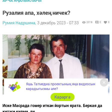
АРЧА ЯҢАЛЫКЛАРЫ
Рузалия апа, хәлең ничек?
Румия Надршина,
3 декабрь 2023 - 07:33
2018
0
0
Яшь Татмедиа проектының яңа видеосын
карадыгызмы әле?
Карарга
Иске Масрада гомер иткән йортын ярата. Беркая да
китәсе килми, ди