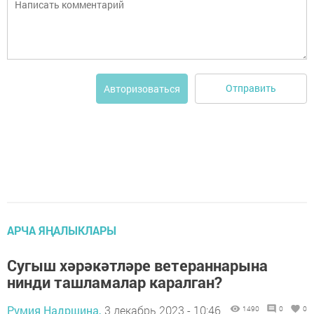
Отправить
Авторизоваться
АРЧА ЯҢАЛЫКЛАРЫ
Сугыш хәрәкәтләре ветераннарына
нинди ташламалар каралган?
Румия Надршина,
3 декабрь 2023 - 10:46
1490
0
0