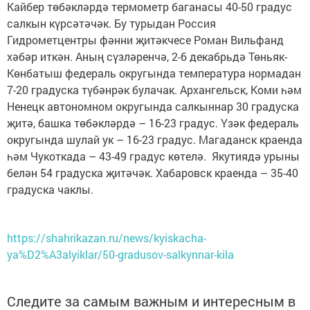
Кайбер төбәкләрдә термометр баганасы 40-50 градус
салкын күрсәтәчәк. Бу турыдан Россия
Гидрометцентры фәнни җитәкчесе Роман Вильфанд
хәбәр иткән. Аның сүзләренчә, 2-6 декабрьдә Төньяк-
Көнбатыш федераль округында температура нормадан
7-20 градуска түбәнрәк булачак. Архангельск, Коми һәм
Ненецк автономном округында салкыннар 30 градуска
җитә, башка төбәкләрдә – 16-23 градус. Үзәк федераль
округында шулай ук – 16-23 градус. Магаданск краенда
һәм Чукоткада – 43-49 градус көтелә. Якутиядә урыны
белән 54 градуска җитәчәк. Хабаровск краенда – 35-40
градуска чаклы.
https://shahrikazan.ru/news/kyiskacha-
ya%D2%A3alyiklar/50-gradusov-salkynnar-kila
Следите за самым важным и интересным в