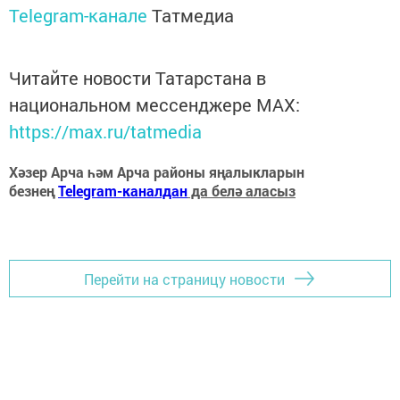
Telegram-канале
Татмедиа
Читайте новости Татарстана в
национальном мессенджере MАХ:
https://max.ru/tatmedia
Хәзер Арча һәм Арча районы яңалыкларын
безнең
Telegram-каналдан
да белә аласыз
Перейти на страницу новости