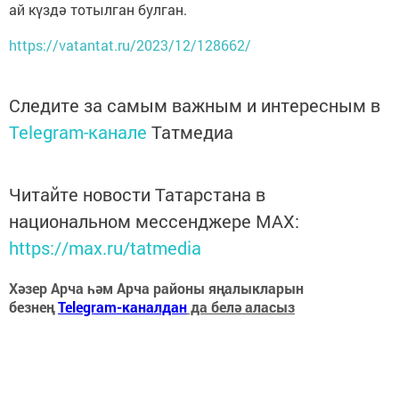
ай күздә тотылган булган.
https://vatantat.ru/2023/12/128662/
Следите за самым важным и интересным в
Telegram-канале
Татмедиа
Читайте новости Татарстана в
национальном мессенджере MАХ:
https://max.ru/tatmedia
Хәзер Арча һәм Арча районы яңалыкларын
безнең
Telegram-каналдан
да белә аласыз