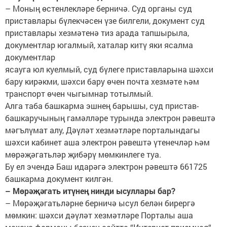
– Моның өстенлекләре берничә. Суд органы суд
приставлары бүлекчәсен үзе билгели, документ суд
приставлары хезмәтенә тиз арада тапшырыла,
документлар югалмый, хаталар китү яки ясалма
документлар
ясауга юл куелмый, суд бүлеге приставларына шәхси
бару кирәкми, шәхси бару өчен почта хезмәте һәм
транспорт өчен чыгымнар тотылмый.
Алга таба башкарма эшнең барышы, суд пристав-
башкаручының гамәлләре турында электрон рәвештә
мәгълүмат алу, Дәүләт хезмәтләре порталындагы
шәхси кабинет аша электрон рәвештә үтенечләр һәм
мөрәҗәгатьләр җибәрү мөмкинлеге туа.
Бу ел эчендә Баш идарәгә электрон рәвештә 661725
башкарма документ килгән.
– Мөрәҗәгать итүнең нинди ысуллары бар?
– Мөрәҗәгатьләрне берничә ысул белән бирергә
мөмкин: шәхси дәүләт хезмәтләре Порталы аша