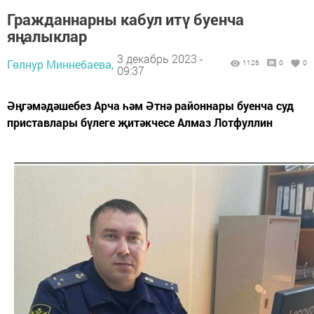
Гражданнарны кабул итү буенча
яңалыклар
3 декабрь 2023 -
Гөлнур Миннебаева,
1126
0
0
09:37
Әңгәмәдәшебез Арча һәм Әтнә районнары буенча суд
приставлары бүлеге җитәкчесе Алмаз Лотфуллин