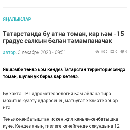
ЯҢАЛЫКЛАР
Татарстанда бу атна томан, кар һәм -15
градус салкын белән тәмамланачак
автор,
3 декабрь 2023 - 09:51
1090
0
0
Якшәмбе төнлә һәм көндез Татарстан территориясендә
томан, шулай ук бераз кар көтелә.
Бу хакта ТР Гидрометеорология һәм әйләнә-тирә
мохитне күзәтү идарәсенең матбугат хезмәте хәбәр
итә.
Төньяк-көнбатыштан искән җил көньяк-көнбатышка
күчә. Көндез аның тизлеге көчәйгәндә секундына 12