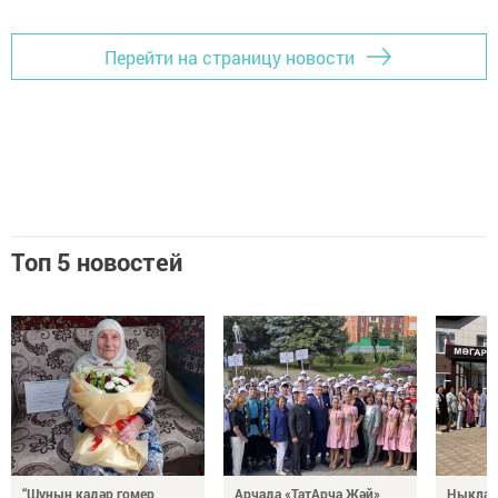
Перейти на страницу новости
Топ 5 новостей
“Шуның кадәр гомер
Арчада «ТатАрча Җәй»
Ныклап