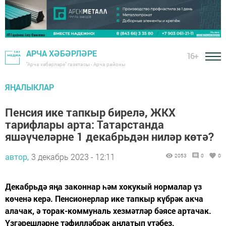
АРЧА ХӘБӘРЛӘРЕ
16+
"Арча хәбәрләре" газетасы - Арча районы
ЯҢАЛЫКЛАР
Пенсия ике тапкыр бирелә, ЖКХ
тарифлары арта: Татарстанда
яшәүчеләрне 1 декабрьдән ниләр көтә?
автор,
3 декабрь 2023 - 12:11
2053
0
0
Декабрьдә яңа законнар һәм хокукый нормалар үз
көченә керә. Пенсионерлар ике тапкыр күбрәк акча
алачак, ә торак-коммуналь хезмәтләр бәясе артачак.
Үзгәрешләрне тәфилләбрәк аңлатып үтәбез.