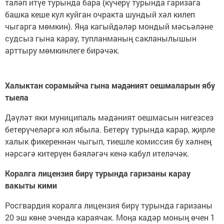
таләп итүе турында бара (күчерү турында гаризага
башка кеше кул куйган очракта шундый хәл килеп
чыгарга мөмкин). Яңа кагыйдәләр мондый мәсьәләне
судсыз гына карау, тупланманың сакланылышын
арттыру мөмкинлеге бирәчәк.
Халыктан сорамыйча гына мәдәният оешмаларын ябу
тыела
Дәүләт яки муниципаль мәдәният оешмасын нигезсез
бетерүчеләргә юл ябыла. Бетерү турында карар, җирле
халык фикереннән чыгып, тиешле комиссия бу хәлнең
нәрсәгә китерүен бәяләгәч кенә кабул ителәчәк.
Коралга лицензия бирү турында гаризаны карау
вакыты кими
Росгвардия коралга лицензия бирү турында гаризаны
20 эш көне эчендә караячак. Моңа кадәр моның өчен 1