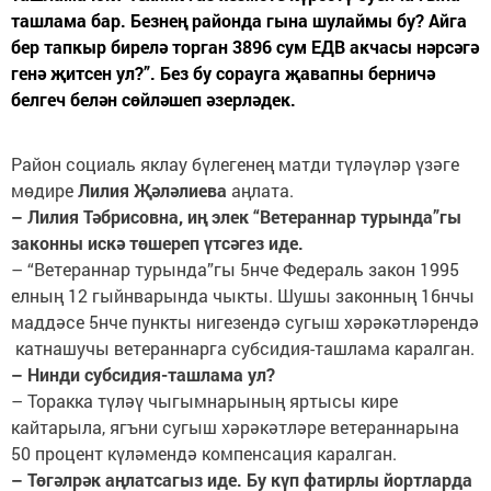
ташлама бар. Безнең районда гына шулаймы бу? Айга
бер тапкыр бирелә торган 3896 сум ЕДВ акчасы нәрсәгә
генә җитсен ул?”. Без бу сорауга җавапны берничә
белгеч белән сөйләшеп әзерләдек.
Район социаль яклау бүлегенең матди түләүләр үзәге
мөдире
Лилия Җәләлиева
аңлата.
– Лилия Тәбрисовна, иң элек “Ветераннар турында”гы
законны искә төшереп үтсәгез иде.
– “Ветераннар турында”гы 5нче Федераль закон 1995
елның 12 гыйнварында чыкты. Шушы законның 16нчы
маддәсе 5нче пункты нигезендә сугыш хәрәкәтләрендә
катнашучы ветераннарга субсидия-ташлама каралган.
– Нинди субсидия-ташлама ул?
– Торакка түләү чыгымнарының яртысы кире
кайтарыла, ягъни сугыш хәрәкәтләре ветераннарына
50 процент күләмендә компенсация каралган.
– Төгәлрәк аңлатсагыз иде. Бу күп фатирлы йортларда