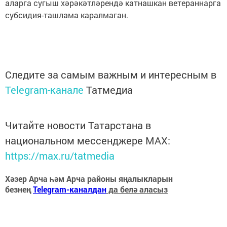
аларга сугыш хәрәкәтләрендә катнашкан ветераннарга
субсидия-ташлама каралмаган.
Следите за самым важным и интересным в
Telegram-канале
Татмедиа
Читайте новости Татарстана в
национальном мессенджере MАХ:
https://max.ru/tatmedia
Хәзер Арча һәм Арча районы яңалыкларын
безнең
Telegram-каналдан
да белә аласыз