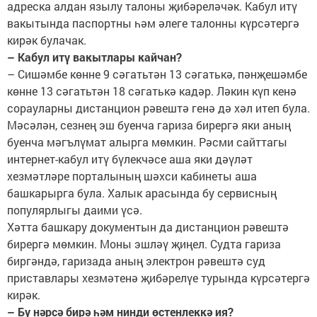
адреска алдан язылу талоны җибәреләчәк. Кабул итү
вакытында паспортны һәм әлеге талонны күрсәтергә
кирәк булачак.
– Кабул итү вакытлары кайчан?
– Сишәмбе көнне 9 сәгатьтән 13 сәгатькә, пәнҗешәмбе
көнне 13 сәгатьтән 18 сәгатькә кадәр. Ләкин күп кенә
сорауларны дистанцион рәвештә генә дә хәл итеп була.
Мәсәлән, сезнең эш буенча гариза бирергә яки аның
буенча мәгълүмат алырга мөмкин. Рәсми сайттагы
интернет-кабул итү бүлекчәсе аша яки дәүләт
хезмәтләре порталының шәхси кабинеты аша
башкарырга була. Халык арасында бу сервисның
популярлыгы даими үсә.
Хәтта башкару документын да дистанцион рәвештә
бирергә мөмкин. Моны эшләү җиңел. Судта гариза
биргәндә, гаризада аның электрон рәвештә суд
приставлары хезмәтенә җибәрелүе турында күрсәтергә
кирәк.
– Бу нәрсә бирә һәм нинди өстенлеккә ия?