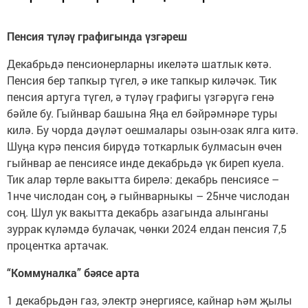
Пенсия түләү графигында үзгәреш
Декабрьдә пенсионерларны икеләтә шатлык көтә.
Пенсия бер тапкыр түгел, ә ике тапкыр киләчәк. Тик
пенсия артуга түгел, ә түләү графигы үзгәрүгә генә
бәйле бу. Гыйнвар башына Яңа ел бәйрәмнәре туры
килә. Бу чорда дәүләт оешмалары озын-озак ялга китә.
Шуңа күрә пенсия бирүдә тоткарлык булмасын өчен
гыйнвар ае пенсиясе инде декабрьдә үк биреп куела.
Тик алар төрле вакытта бирелә: декабрь пенсиясе –
1нче числодан соң, ә гыйнварныкы – 25нче числодан
соң. Шул ук вакытта декабрь азагында алынганы
зуррак күләмдә булачак, чөнки 2024 елдан пенсия 7,5
процентка артачак.
“Коммуналка” бәясе арта
1 декабрьдән газ, электр энергиясе, кайнар һәм җылы