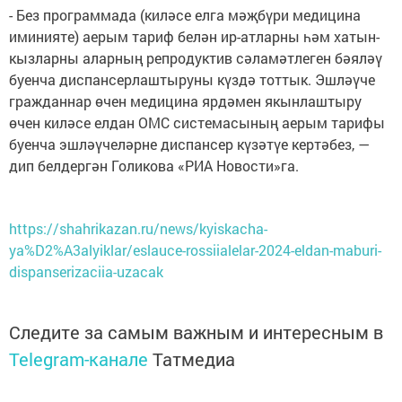
- Без программада (киләсе елга мәҗбүри медицина
иминияте) аерым тариф белән ир-атларны һәм хатын-
кызларны аларның репродуктив сәламәтлеген бәяләү
буенча диспансерлаштыруны күздә тоттык. Эшләүче
гражданнар өчен медицина ярдәмен якынлаштыру
өчен киләсе елдан ОМС системасының аерым тарифы
буенча эшләүчеләрне диспансер күзәтүе кертәбез, —
дип белдергән Голикова «РИА Новости»га.
https://shahrikazan.ru/news/kyiskacha-
ya%D2%A3alyiklar/eslauce-rossiialelar-2024-eldan-maburi-
dispanserizaciia-uzacak
Следите за самым важным и интересным в
Telegram-канале
Татмедиа