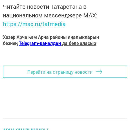
Читайте новости Татарстана в
национальном мессенджере MАХ:
https://max.ru/tatmedia
Хәзер Арча һәм Арча районы яңалыкларын
безнең
Telegram-каналдан
да белә аласыз
Перейти на страницу новости