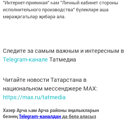
“Интернет-приемная“ һәм “Личный кабинет стороны
исполнительного производства“ бүлекләре аша
мөрәҗәгатьләр җибәрә ала.
Следите за самым важным и интересным в
Telegram-канале
Татмедиа
Читайте новости Татарстана в
национальном мессенджере MАХ:
https://max.ru/tatmedia
Хәзер Арча һәм Арча районы яңалыкларын
безнең
Telegram-каналдан
да белә аласыз