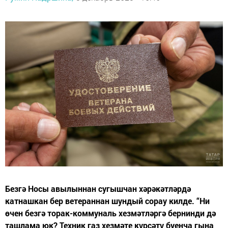
Безгә Носы авылыннан сугышчан хәрәкәтләрдә
катнашкан бер ветераннан шундый сорау килде. “Ни
өчен безгә торак-коммуналь хезмәтләргә бернинди дә
ташлама юк? Техник газ хезмәте күрсәтү буенча гына