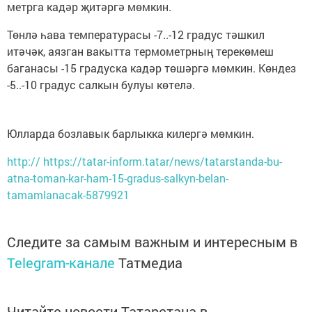
метрга кадәр җитәргә мөмкин.
Төнлә һава температурасы -7..-12 градус тәшкил
итәчәк, аязган вакытта термометрның терекөмеш
баганасы -15 градуска кадәр төшәргә мөмкин. Көндез
-5..-10 градус салкын булуы көтелә.
Юлларда бозлавык барлыкка килергә мөмкин.
http:// https://tatar-inform.tatar/news/tatarstanda-bu-
atna-toman-kar-ham-15-gradus-salkyn-belan-
tamamlanacak-5879921
Следите за самым важным и интересным в
Telegram-канале
Татмедиа
Читайте новости Татарстана в