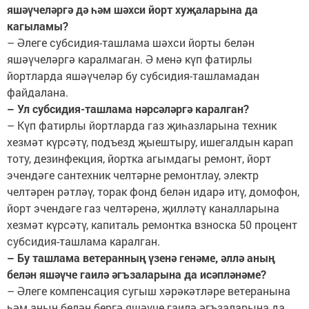
яшәүчеләргә дә һәм шәхси йорт хуҗаларына да
кагыламы?
– Әлеге субсидия-ташлама шәхси йорты белән
яшәүчеләргә каралмаган. Ә менә күп фатирлы
йортларда яшәүчеләр бу субсидия-ташламадан
файдалана.
– Ул субсидия-ташлама нәрсәләргә каралган?
– Күп фатирлы йортларда газ җиһазларына техник
хезмәт күрсәтү, подъезд җыештыру, ишегалдын карап
тоту, дезинфекция, йортка агымдагы ремонт, йорт
эчендәге сантехник челтәрне ремонтлау, электр
челтәрен рәтләү, торак фонд белән идарә итү, домофон,
йорт эчендәге газ челтәренә, җилләтү каналларына
хезмәт күрсәтү, капиталь ремонтка взноска 50 процент
субсидия-ташлама каралган.
– Бу ташлама ветеранның үзенә генәме, әллә аның
белән яшәүче гаилә әгъзаларына да исәпләнәме?
– Әлеге компенсация сугыш хәрәкәтләре ветеранына
һәм аның белән бергә яшәүче гаилә әгъзаларына да