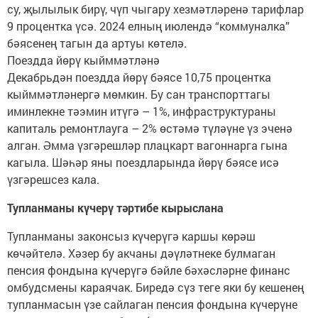
су, җылылык бирү, чүп чыгару хезмәтләренә тарифлар
9 процентка үсә. 2024 елның июлендә “коммуналка”
бәясенең тагын да артуы көтелә.
Поездда йөрү кыйммәтләнә
Декабрьдән поездда йөрү бәясе 10,75 процентка
кыйммәтләнергә мөмкин. Бу сан транспорттагы
иминлекне тәэмин итүгә – 1%, инфраструктураны
капиталь ремонтлауга – 2% өстәмә түләүне үз эченә
алган. Әмма үзгәрешләр плацкарт вагоннарга гына
кагыла. Шәһәр яны поездларында йөрү бәясе исә
үзгәрешсез кала.
Тупланманы күчерү тәртибе кырыслана
Тупланманы законсыз күчерүгә каршы көрәш
көчәйтелә. Хәзер бу акчаны дәүләтнеке булмаган
пенсия фондына күчерүгә бәйле бәхәсләрне финанс
омбудсмены караячак. Биредә сүз теге яки бу кешенең
тупланмасын үзе сайлаган пенсия фондына күчерүне