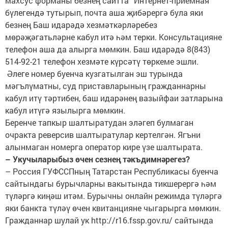
махсус форманы безнең сайтта “Интернет-приемная“
бүлегендә тутырып, почта аша җибәрергә була яки
безнең Баш идарәдә хезмәткәрләребез
мөрәҗәгатьләрне кабул итә һәм терки. Консультацияне
телефон аша да алырга мөмкин. Баш идарәдә 8(843)
514-92-21 телефон хезмәте күрсәтү төркеме эшли.
Әлеге номер буенча кузгатылган эш турында
мәгълүматны, суд приставларының гражданнарны
кабул итү тәртибен, баш идарәнең вазыйфаи затларына
кабул итүгә язылырга мөмкин.
Беренче тапкыр шалтыратудан эләгеп булмаган
очракта реверсив шалтыратулар кертелгән. Ягъни
алынмаган номерга оператор кире үзе шалтырата.
– Укучыларыбыз өчен сезнең тәкъдимнәрегез?
– Россия ГУФССПның Татарстан Республикасы буенча
сайтындагы бурычларны вакытында тикшерергә һәм
түләргә киңәш итәм. Бурычны онлайн режимда түләргә
яки банкта түләү өчен квитанцияне чыгарырга мөмкин.
Гражданнар шулай ук http://r16.fssp.gov.ru/ сайтында