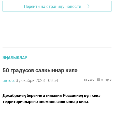
Перейти на страницу новости
ЯҢАЛЫКЛАР
50 градусов салкыннар килә
автор,
3 декабрь 2023 - 09:54
2300
0
0
Декабрьнең беренче атнасына Россиянең күп кенә
территорияләренә аномаль салкыннар килә.