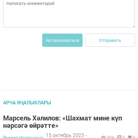
Отправить
Авторизоваться
АРЧА ЯҢАЛЫКЛАРЫ
Марсель Хәлилов: «Шахмат мине күп
нәрсәгә өйрәтте»
15 октябрь 2023 -
Румия Надршина,
1014
0
0