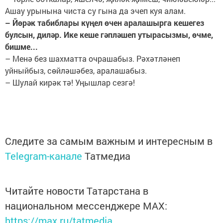
Ашау урынына чиста су гына да эчеп куя алам.
– Йөрәк табиблары күңел өчен аралашырга кешегез
булсын, диләр. Ике кеше гәпләшеп утырасызмы, өчме,
бишме...
– Менә без шахматта очрашабыз. Рәхәтләнеп
уйныйбыз, сөйләшәбез, аралашабыз.
– Шулай кирәк тә! Уңышлар сезгә!
Следите за самым важным и интересным в
Telegram-канале
Татмедиа
Читайте новости Татарстана в
национальном мессенджере MАХ:
https://max.ru/tatmedia