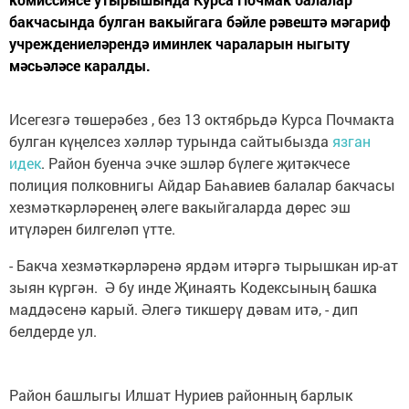
бакчасында булган вакыйгага бәйле рәвештә мәгариф
учреждениеләрендә иминлек чараларын ныгыту
мәсьәләсе каралды.
Исегезгә төшерәбез , без 13 октябрьдә Курса Почмакта
булган күңелсез хәлләр турында сайтыбызда
язган
идек
. Район буенча эчке эшләр бүлеге җитәкчесе
полиция полковнигы Айдар Баһавиев балалар бакчасы
хезмәткәрләренең әлеге вакыйгаларда дөрес эш
итүләрен билгеләп үтте.
- Бакча хезмәткәрләренә ярдәм итәргә тырышкан ир-ат
зыян күргән. Ә бу инде Җинаять Кодексының башка
маддәсенә карый. Әлегә тикшерү дәвам итә, - дип
белдерде ул.
Район башлыгы Илшат Нуриев районның барлык