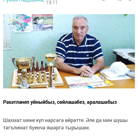
19:11
Рәхәтләнеп уйныйбыз, сөйләшәбез, аралашабыз
Шахмат мине күп нәрсәгә өйрәтте. Әле дә мин шушы
тәгълимат буенча яшәргә тырышам.