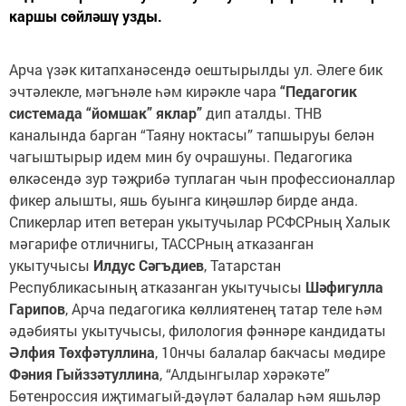
каршы сөйләшү узды.
Арча үзәк китапханәсендә оештырылды ул. Әлеге бик
эчтәлекле, мәгънәле һәм кирәкле чара
“Педагогик
системада “йомшак” яклар”
дип аталды. ТНВ
каналында барган “Таяну ноктасы” тапшыруы белән
чагыштырыр идем мин бу очрашуны. Педагогика
өлкәсендә зур тәҗрибә туплаган чын профессионаллар
фикер алышты, яшь буынга киңәшләр бирде анда.
Спикерлар итеп ветеран укытучылар РСФСРның Халык
мәгарифе отличнигы, ТАССРның атказанган
укытучысы
Илдус Сәгъдиев
, Татарстан
Республикасының атказанган укытучысы
Шәфигулла
Гарипов
, Арча педагогика көллиятенең татар теле һәм
әдәбияты укытучысы, филология фәннәре кандидаты
Әлфия Төхфәтуллина
, 10нчы балалар бакчасы мөдире
Фәния Гыйззәтуллина
, “Алдынгылар хәрәкәте”
Бөтенроссия иҗтимагый-дәүләт балалар һәм яшьләр