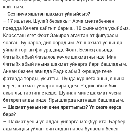
кайттым.
– Сез ничә яшьтән шахмат уйныйсыз?
– 17 яшьтән. Шулай бервакыт Арча мәктәбеннән
поездда Кәчегә кайтып барыш. 10 сыйныфта укыйбыз.
Классташ егет Фоат Закиров агачтан ат фигурасы
ясаган. Бу нәрсә, дип сорадым. Ат, шахмат уенында
уйный торган фигура, диде Фоат. Безнең авылда
Фатыйх абый Фазылов көчле шахматчы иде. Мин
Фатыйх абый янына шахмат уйнарга йөри башладым.
Аннан безнең авылда Радик абый күршедә генә
фатирда торды, укытты. Шунда күршегә аның янына
кереп, шахмат уйнарга өйрәндем. Радик абый бик
акыллы, тәртипле кеше. Шуннан мине шахмат үзенә
бөтереп алды инде. Ярышларда катнаша башладым.
– Шахмат уенын ни өчен яраттыгыз? Ул сезгә нәрсә
бирә?
– Шахмат уены ул алдан уйларга мәҗбүр итә. Һәрбер
адымыңны уйлап, син алдан нәрсә буласын белеп