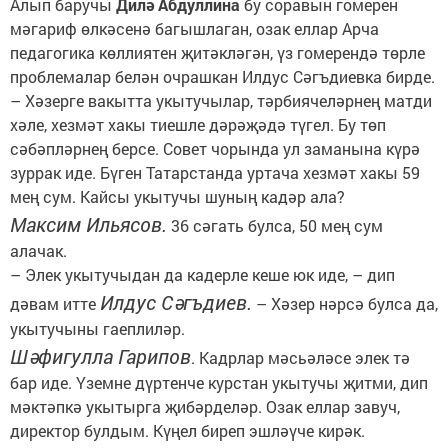
Алып баручы
Дилә Абдуллина
бу соравын гомерен
мәгариф өлкәсенә багышлаган, озак еллар Арча
педагогика көллиятен җитәкләгән, үз гомерендә төрле
проблемалар белән очрашкан Илдус Сәгъдиевка бирде.
– Хәзерге вакытта укытучылар, тәрбиячеләрнең матди
хәле, хезмәт хакы тиешле дәрәҗәдә түгел. Бу төп
сәбәпләрнең берсе. Совет чорында ул заманына күрә
зуррак иде. Бүген Татарстанда уртача хезмәт хакы 59
мең сум. Кайсы укытучы шуның кадәр ала?
Максим Ильясов.
36 сәгать булса, 50 мең сум
алачак.
– Элек укытучыдан да кадерле кеше юк иде, – дип
Илдус Сәгъдиев.
дәвам итте
– Хәзер нәрсә булса да,
укытучыны гаеплиләр.
Шәфигулла Гарипов
. Кадрлар мәсьәләсе элек тә
бар иде. Үземне дүртенче курстан укытучы җитми, дип
мәктәпкә укытырга җибәрделәр. Озак еллар завуч,
директор булдым. Күңел биреп эшләүче кирәк.