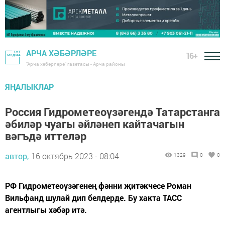
АРЧА ХӘБӘРЛӘРЕ
16+
"Арча хәбәрләре" газетасы - Арча районы
ЯҢАЛЫКЛАР
Россия Гидрометеоүзәгендә Татарстанга
әбиләр чуагы әйләнеп кайтачагын
вәгъдә иттеләр
автор,
16 октябрь 2023 - 08:04
1329
0
0
РФ Гидрометеоүзәгенең фәнни җитәкчесе Роман
Вильфанд шулай дип белдерде. Бу хакта ТАСС
агентлыгы хәбәр итә.