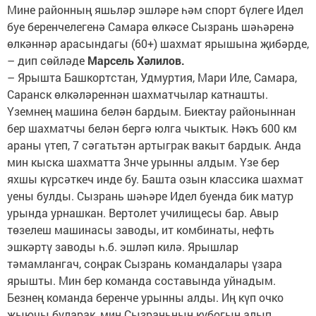
Мине районның яшьләр эшләре һәм спорт бүлеге Идел
буе беренчелегенә Самара өлкәсе Сызрань шәһәренә
өлкәннәр арасындагы (60+) шахмат ярышына җибәрде,
– дип сөйләде
Марсель Хәлилов.
– Ярышта Башкортстан, Удмуртия, Мари Иле, Самара,
Саранск өлкәләреннән шахматчылар катнашты.
Үземнең машина белән бардым. Биектау районыннан
бер шахматчы белән бергә юлга чыктык. Нәкъ 600 км
араны үтеп, 7 сәгатьтән артыграк вакыт бардык. Анда
мин кыска шахматта 3нче урынны алдым. Үзе бер
яхшы күрсәткеч инде бу. Башта озын классика шахмат
уены булды. Сызрань шәһәре Идел буенда бик матур
урында урнашкан. Вертолет училищесы бар. Авыр
төзелеш машинасы заводы, ит комбинаты, нефть
эшкәртү заводы һ.б. эшләп килә. Ярышлар
тәмамлангач, соңрак Сызрань командалары үзара
ярышты. Мин бер команда составында уйнадым.
Безнең команда беренче урынны алды. Иң күп очко
җыючы буларак, мин Сызраньның кубогын алып