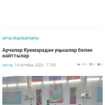
АРЧА ЯҢАЛЫКЛАРЫ
Арчалар Кукмарадан уңышлар белән
кайттылар
автор,
14 октябрь 2023 - 17:50
1213
0
0