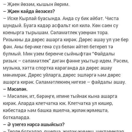
– Җәен йөзәм, кышын йөрим.
– Җәен кайда йөзәсез?
– Иске Кырлай буасында. Анда су бик әйбәт. Чиста
шундый. Буага кадәр асфальт юл килә. Көн саен су
коенырга тырышам. Сәламәтлек үзеңнән тора.
Ризыкны да дөрес ашарга кирәк. Дөрес ашау ул үзе бер
фән. Аны бер-ике генә сүз белән әйтеп бетереп тә
булмый. Мин үзем беренче сыйныфтан “Файдалы
ризык – сәламәтлек” дигән фәнне укытыр идем. Рәсем,
музыка, хәтта спортка караганда да дөрес ашау
мөһимрәк. Дөрес уйларга, дөрес эшләргә һәм дөрес
ашарга кирәк. Сәламәтлекнең нигезе – файдалы ашау.
– Мәсәлән.
– Мәсәлән, ит, бәрәңге, ипине тыйнак кына ашарга
кирәк. Аларда клетчатка юк. Клетчатка ул кишер,
кәбестәдә һәм башка яшелчә, җиләк-җимештә,
боткаларда.
– Ә үзегез нәрсә ашыйсыз?
– Төрле боткалар, яшелчә, җиләк-җимеш, чикләвекләр...