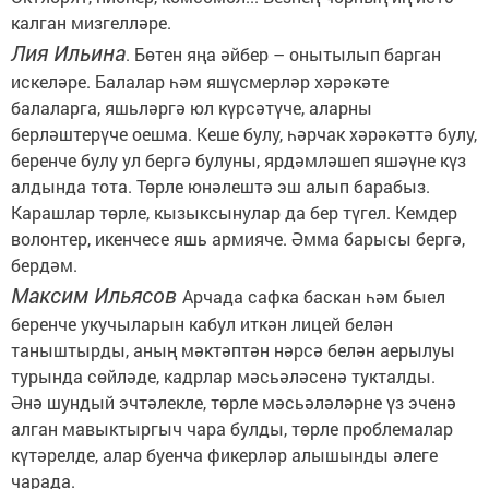
калган мизгелләре.
Лия Ильина
. Бөтен яңа әйбер – онытылып барган
искеләре. Балалар һәм яшүсмерләр хәрәкәте
балаларга, яшьләргә юл күрсәтүче, аларны
берләштерүче оешма. Кеше булу, һәрчак хәрәкәттә булу,
беренче булу ул бергә булуны, ярдәмләшеп яшәүне күз
алдында тота. Төрле юнәлештә эш алып барабыз.
Карашлар төрле, кызыксынулар да бер түгел. Кемдер
волонтер, икенчесе яшь армияче. Әмма барысы бергә,
бердәм.
Максим Ильясов
Арчада сафка баскан һәм быел
беренче укучыларын кабул иткән лицей белән
таныштырды, аның мәктәптән нәрсә белән аерылуы
турында сөйләде, кадрлар мәсьәләсенә тукталды.
Әнә шундый эчтәлекле, төрле мәсьәләләрне үз эченә
алган мавыктыргыч чара булды, төрле проблемалар
күтәрелде, алар буенча фикерләр алышынды әлеге
чарада.