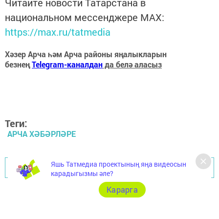
Читайте новости Татарстана в
национальном мессенджере MАХ:
https://max.ru/tatmedia
Хәзер Арча һәм Арча районы яңалыкларын
безнең
Telegram-каналдан
да белә аласыз
Теги:
АРЧА ХӘБӘРЛӘРЕ
Яшь Татмедиа проектының яңа видеосын
Перейти на страницу новости
карадыгызмы әле?
Карарга