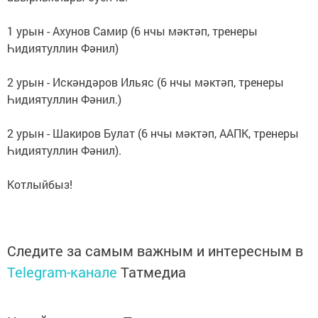
1 урын - Ахунов Самир (6 нчы мәктәп, тренеры
Һидиятуллин Фәнил)
2 урын - Искәндәров Ильяс (6 нчы мәктәп, тренеры
Һидиятуллин Фәнил.)
2 урын - Шакиров Булат (6 нчы мәктәп, ААПК, тренеры
Һидиятуллин Фәнил).
Котлыйбыз!
Следите за самым важным и интересным в
Telegram-канале
Татмедиа