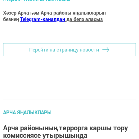
Хәзер Арча һәм Арча районы яңалыкларын
безнең
Telegram-каналдан
да белә аласыз
Перейти на страницу новости
АРЧА ЯҢАЛЫКЛАРЫ
Арча районының террорга каршы тору
комиссиясе утырышында