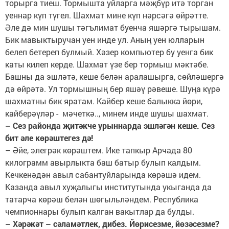
торырга тиеш. Тормышта уйларга мәҗбүр итә торган
уеннар күп түгел. Шахмат мине күп нәрсәгә өйрәтте.
Әле дә мин шушы тәгълимат буенча яшәргә тырышам.
Бик мавыктыручан уен инде ул. Аның уен юлларын
белеп бетереп булмый. Хәзер компьютер бу уенга бик
каты килеп керде. Шахмат үзе бер тормыш мәктәбе.
Башны да эшләтә, кеше белән аралашырга, сөйләшергә
дә өйрәтә. Ул тормышның бер яшәү рәвеше. Шуңа күрә
шахматны бик яратам. Кайбер кеше балыкка йөри,
кайберәүләр - мәчеткә.., минем инде шушы шахмат.
– Сез районда җитәкче урыннарда эшләгән кеше. Сез
бит әле көрәштегез дә!
– Әйе, элегрәк көрәштем. Ике тапкыр Арчада 80
килограмм авырлыкта баш батыр булып калдым.
Кечкенәдән авыл сабантуйларында көрәшә идем.
Казанда авыл хуҗалыгы институтында укыганда да
татарча көрәш белән шөгыльләндем. Республика
чемпионнары булып калган вакытлар да булды.
– Хәрәкәт – сәламәтлек, дибез. Йөрисезме, йөзәсезме?