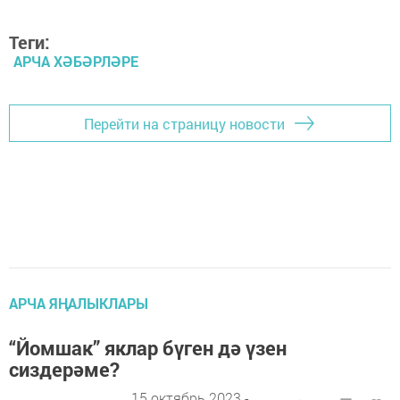
Теги:
АРЧА ХӘБӘРЛӘРЕ
Перейти на страницу новости
АРЧА ЯҢАЛЫКЛАРЫ
“Йомшак” яклар бүген дә үзен
сиздерәме?
15 октябрь 2023 -