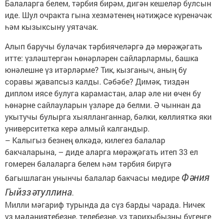
Балаларга белем, тәрбия бирәм, дигән кешеләр булсын
иде. Шул очракта гына хезмәтенең нәтиҗәсе күренәчәк
һәм кызыксыну уятачак.
Алып баручы булачак тәрбиячеләргә дә мөрәҗәгать
итте: үзләштергән һөнәрләрен сайларлармы, башка
юнәлешне үз итәрләрме? Тик, кызганыч, аның бу
соравы җавапсыз калды. Сәбәбе? Димәк, тиздән
диплом иясе булуга карамастан, алар әле ни өчен бу
һөнәрне сайлауларын үзләре дә белми. Ә чыннан да
укытучы булырга хыялланганнар, бәлки, көллияткә яки
университетка керә алмый калгандыр.
– Калыгыз безнең өлкәдә, килегез балалар
бакчаларына, – диде аларга мөрәҗәгать итеп 33 ел
гомерен балаларга белем һәм тәрбия бирүгә
Фәния
багышлаган унынчы балалар бакчасы мөдире
Гыйззәтуллина
.
Милли мәгариф турында да сүз барды чарада. Ничек
үз мәдәниятебезне, телебезне, үз тарихыбызны бүгенге