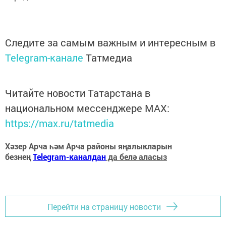
Следите за самым важным и интересным в
Telegram-канале
Татмедиа
Читайте новости Татарстана в
национальном мессенджере MАХ:
https://max.ru/tatmedia
Хәзер Арча һәм Арча районы яңалыкларын
безнең
Telegram-каналдан
да белә аласыз
Перейти на страницу новости