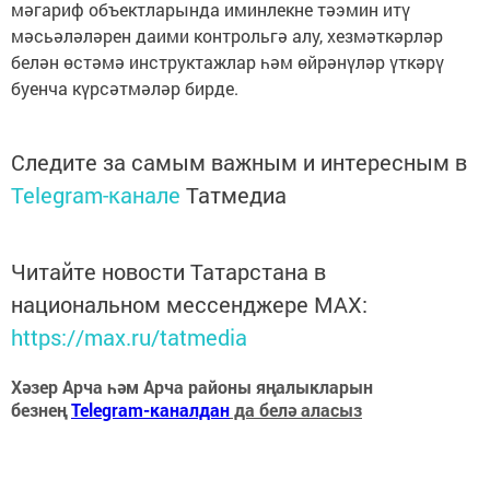
мәгариф объектларында иминлекне тәэмин итү
мәсьәләләрен даими контрольгә алу, хезмәткәрләр
белән өстәмә инструктажлар һәм өйрәнүләр үткәрү
буенча күрсәтмәләр бирде.
Следите за самым важным и интересным в
Telegram-канале
Татмедиа
Читайте новости Татарстана в
национальном мессенджере MАХ:
https://max.ru/tatmedia
Хәзер Арча һәм Арча районы яңалыкларын
безнең
Telegram-каналдан
да белә аласыз