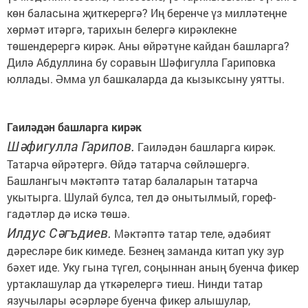
көн баласына җиткерергә? Иң беренче үз милләтеңне
хөрмәт итәргә, тарихын белергә кирәклекне
төшендерергә кирәк. Аны өйрәтүне кайдан башларга?
Дилә Абдуллина бу соравын Шәфигулла Гариповка
юллады. Әмма ул башкаларда да кызыксыну уятты.
Гаиләдән башларга кирәк
Шәфигулла Гарипов.
Гаиләдән башларга кирәк.
Татарча өйрәтергә. Өйдә татарча сөйләшергә.
Башлангыч мәктәптә татар балаларын татарча
укытырга. Шулай булса, тел дә онытылмый, гореф-
гадәтләр дә искә төшә.
Илдус Сәгъдиев.
Мәктәптә татар теле, әдәбият
дәресләре бик кимеде. Безнең заманда китап уку зур
бәхет иде. Уку гына түгел, соңыннан аның буенча фикер
уртаклашулар да үткәрелергә тиеш. Нинди татар
язучылары әсәрләре буенча фикер алышулар,