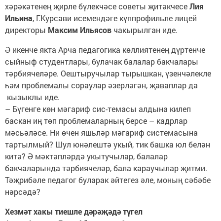
хәрәкәтенең җирле бүлекчәсе советы җитәкчесе
Лия
Ильина
, Г.Курсави исемендәге күппрофильле лицей
директоры
Максим Ильясов
чакырылган иде.
Ә икенче якта Арча педагогика көллиятенең дүртенче
сыйныф студентлары, булачак балалар бакчалары
тәрбиячеләре. Оештыручылар тырышкан, үзенчәлекле
һәм проблемалы сораулар әзерләгән, җаваплар да
кызыклы иде.
– Бүгенге көн мәгариф сис-темасы алдына килеп
баскан иң төп проблемаларның берсе – кадрлар
мәсьәләсе. Ни өчен яшьләр мәгариф системасына
тартылмый? Шул юнәлештә укый, тик башка юл белән
китә? Ә мәктәпләрдә укытучылар, балалар
бакчаларында тәрбиячеләр, бала караучылар җитми.
Тәҗрибәле педагог буларак әйтегез әле, моның сәбәбе
нәрсәдә?
Хезмәт хакы тиешле дәрәҗәдә түгел