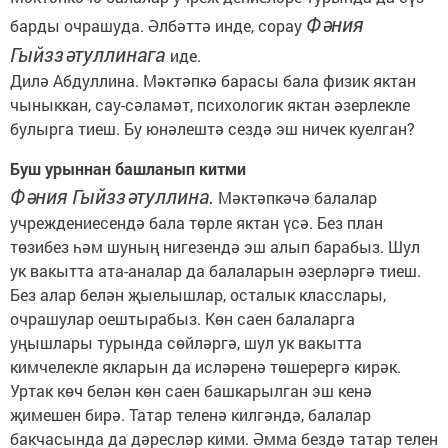
Фәния
барды очрашуда. Әлбәттә инде, сорау
Гыйззәтуллинага
иде.
Дилә Абдуллина. Мәктәпкә барасы бала физик яктан
чыныккан, сау-сәламәт, психологик яктан әзерлекле
булырга тиеш. Бу юнәлештә сездә эш ничек куелган?
Буш урыннан башланып китми
Фәния Гыйззәтуллина.
Мәктәпкәчә балалар
учреждениесендә бала төрле яктан үсә. Без план
төзибез һәм шуның нигезендә эш алып барабыз. Шул
ук вакытта ата-аналар да балаларын әзерләргә тиеш.
Без алар белән җыелышлар, осталык класслары,
очрашулар оештырабыз. Көн саен балаларга
уңышлары турында сөйләргә, шул ук вакытта
кимчелекле якларын да исләренә төшерергә кирәк.
Уртак көч белән көн саен башкарылган эш кенә
җимешен бирә. Татар теленә килгәндә, балалар
бакчасында да дәресләр кими. Әмма бездә татар телен