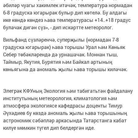
әбиләр чуагы хакимлек итәчәк, температура нормадан
6-8 градуска югарырак булыр дип көтелә. Бу алдагы
ике көндә көндез һава температурасы +14..+18 градус
булачак дигән сүз», - дип искәртте метеоролог.
Вильфанд сүзләренчә, суперҗылы (нормадан 7-8
градуска югарырак) һава торышы Урал һәм Көньяк
Себер төбәкләрендә дә урнашачак. Моннан тыш,
Таймыр, Якутия, Бурятия һәм Байкал артының
көньягына да аномаль җылы һава торышы киләчәк.
Элегрәк КФУның Экология һәм табигатьтән файдалану
институтының метеорология, климатология һәм
атмосфера экологиясе кафедрасы доценты Тимур
Әүхәдиев бу көздә аномаль җылы һава торышының
астрономик сәбәпләр аркасында Татарстанга кабат
килүе мөмкин түгел дип белдергән иде.