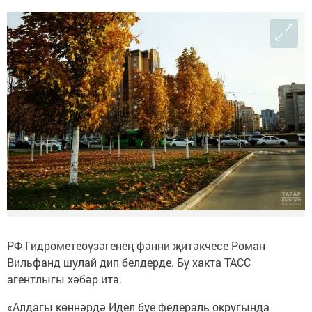
РФ Гидрометеоүзәгенең фәнни җитәкчесе Роман
Вильфанд шулай дип белдерде. Бу хакта ТАСС
агентлыгы хәбәр итә.
«Алдагы көннәрдә Идел буе федераль округында