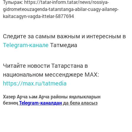
Тулырак: https://tatar-inform.tatar/news/rossiya-
gidrometeouzagenda-tatarstanga-abilar-cuagy-ailanep-
kaitacagyn-vagda-ittelar-5877694
Следите за самым важным и интересным в
Telegram-канале
Татмедиа
Читайте новости Татарстана в
национальном мессенджере MАХ:
https://max.ru/tatmedia
Хәзер Арча һәм Арча районы яңалыкларын
безнең
Telegram-каналдан
да белә аласыз