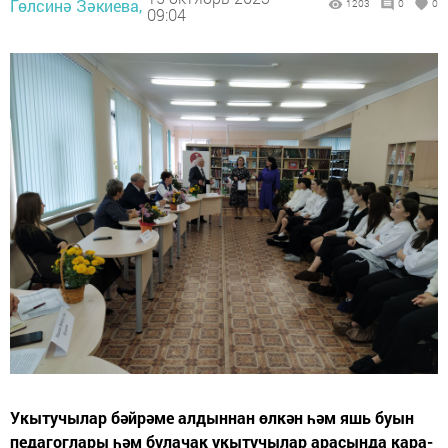
Гөлсинә Зәкиева,
1203
0
0
09:04
Укытучылар бәйрәме алдыннан өлкән һәм яшь буын
педагоглары һәм булачак укытучылар арасында кара-