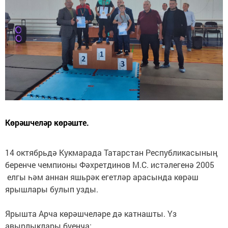
Көрәшчеләр көрәште.
14 октябрьдә Кукмарада Татарстан Республикасының
беренче чемпионы Фәхретдинов М.С. истәлегенә 2005
елгы һәм аннан яшьрәк егетләр арасында көрәш
ярышлары булып узды.
Ярышта Арча көрәшчеләре дә катнашты. Үз
авырлыклары буенча: