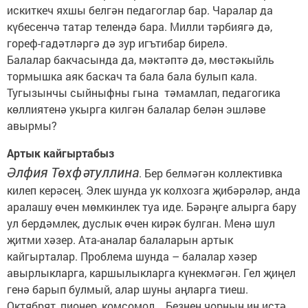
искиткеч яхшы белгән педагоглар бар. Чаралар да
күбесенчә татар телендә бара. Милли тәрбиягә дә,
гореф-гадәтләргә дә зур игътибар бирелә.
Балалар бакчасында да, мәктәптә дә, мөстәкыйль
тормышка аяк баскач та бала бала булып кала.
Тугызынчы сыйныфны гына тәмамлап, педагогика
көллиятенә укырга килгән балалар белән эшләве
авырмы?
Артык кайгыртабыз
Әлфия Төхфәтуллина
. Бер белмәгән коллективка
килеп керәсең. Элек шунда ук колхозга җибәрәләр, анда
аралашу өчен мөмкинлек туа иде. Бәрәңге алырга бару
ул бердәмлек, дуслык өчен кирәк булган. Менә шул
җитми хәзер. Ата-аналар балаларын артык
кайгырталар. Проблема шунда – балалар хәзер
авырлыкларга, каршылыкларга күнекмәгән. Гел җиңел
генә барып булмый, алар шуны аңларга тиеш.
Октябрят, пионер, комсомол... Безнең чорның иң истә