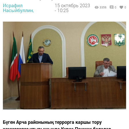
Исрафил
15 октябрь 2023
3356
0
0
Насыйбуллин,
- 10:25
Бүген Арча районының террорга каршы тору
комиссиясе утырышында Курса Почмак балалар