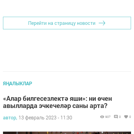
Перейти на страницу новости
ЯҢАЛЫКЛАР
«Алар билгесезлектә яши»: ни өчен
авылларда эчкечеләр саны арта?
автор,
13 февраль 2023 - 11:30
907
0
0