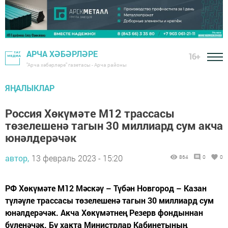
АРЧА ХӘБӘРЛӘРЕ
16+
"Арча хәбәрләре" газетасы - Арча районы
ЯҢАЛЫКЛАР
Россия Хөкүмәте М12 трассасы
төзелешенә тагын 30 миллиард сум акча
юнәлдерәчәк
автор,
13 февраль 2023 - 15:20
864
0
0
РФ Хөкүмәте М12 Мәскәү – Түбән Новгород – Казан
түләүле трассасы төзелешенә тагын 30 миллиард сум
юнәлдерәчәк. Акча Хөкүмәтнең Резерв фондыннан
бүленәчәк. Бу хакта Министрлар Кабинетының