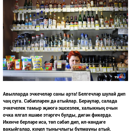
Авылларда эчкечеләр саны арта! Белгечләр шулай дип
чаң суга. Сәбәпләрен дә атыйлар. Берәүләр, салада
эчкечелек тамыр җәюгә эшсезлек, халыкның очын
очка ялгап яшәве этәргеч булды, дигән фикердә.
Икенче берләре исә, төп сәбәп дип, ил-көндәге
вакыйгалар, күңел тынычлыгы булмауны атый.