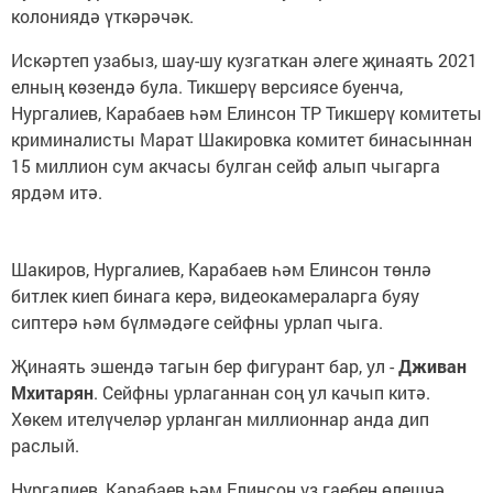
колониядә үткәрәчәк.
Искәртеп узабыз, шау-шу кузгаткан әлеге җинаять 2021
елның көзендә була. Тикшерү версиясе буенча,
Нургалиев, Карабаев һәм Елинсон ТР Тикшерү комитеты
криминалисты Марат Шакировка комитет бинасыннан
15 миллион сум акчасы булган сейф алып чыгарга
ярдәм итә.
Шакиров, Нургалиев, Карабаев һәм Елинсон төнлә
битлек киеп бинага керә, видеокамераларга буяу
сиптерә һәм бүлмәдәге сейфны урлап чыга.
Җинаять эшендә тагын бер фигурант бар, ул -
Дживан
Мхитарян
. Сейфны урлаганнан соң ул качып китә.
Хөкем ителүчеләр урланган миллионнар анда дип
раслый.
Нургалиев, Карабаев һәм Елинсон үз гаебен өлешчә