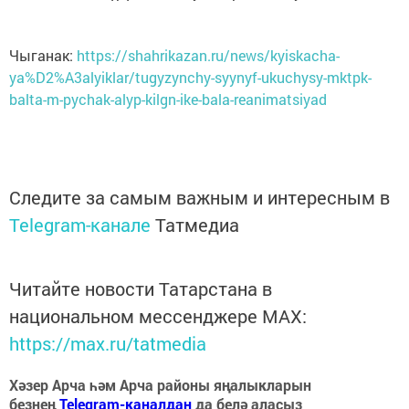
Чыганак:
https://shahrikazan.ru/news/kyiskacha-
ya%D2%A3alyiklar/tugyzynchy-syynyf-ukuchysy-mktpk-
balta-m-pychak-alyp-kilgn-ike-bala-reanimatsiyad
Следите за самым важным и интересным в
Telegram-канале
Татмедиа
Читайте новости Татарстана в
национальном мессенджере MАХ:
https://max.ru/tatmedia
Хәзер Арча һәм Арча районы яңалыкларын
безнең
Telegram-каналдан
да белә аласыз