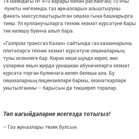
14 маендагы № 410 карары белән расланган) 10 нчы
пункты нигезендә, газ җиһазларын алыштыруны
фәкать махсуслаштырылган оешма гына башкарырга
тиеш. Ул кулланучыларга техник хезмәт күрсәтүне бары
тик килешү буенча алып бара.
«Газпром трансгаз Казан» сайтында газ казаннарына,
плитәләргә техник хезмәт күрсәтүче оешмаларның
тулы исемлеге бар. Кирәк кеше шунда кереп, яки
үзләренә якын җирдә урнашкан абунәчеләргә хезмәт
күрсәтә торган бүлекчәгә килеп белешә ала. Бу
оешмаларның лицензияләре бармы, хезмәткәрләре
укытылганмы – барысын да тикшереп торалар.
Төп кагыйдәләрне исегездә тотыгыз!
– Газ җиһазлары төзек булсын.