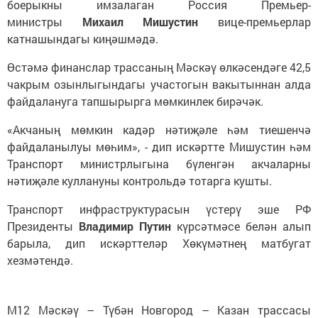
боерыкны имзалаган Россия Премьер-
министры
Михаил Мишустин
вице-премьерлар
катнашындагы киңәшмәдә.
Өстәмә финанслар трассаның Мәскәү өлкәсендәге 42,5
чакрым озынлыгындагы участогын вакытыннан алда
файдалануга тапшырырга мөмкинлек бирәчәк.
«Акчаның мөмкин кадәр нәтиҗәле һәм тиешенчә
файдаланылуы мөһим», - дип искәртте Мишустин һәм
Транспорт министрлыгына бүленгән акчаларны
нәтиҗәле куллануны контрольдә тотарга кушты.
Транспорт инфраструктурасын үстерү эше РФ
Президенты
Владимир Путин
күрсәтмәсе белән алып
барыла, дип искәрттеләр Хөкүмәтнең матбугат
хезмәтендә.
М12 Мәскәү – Түбән Новгород – Казан трассасы