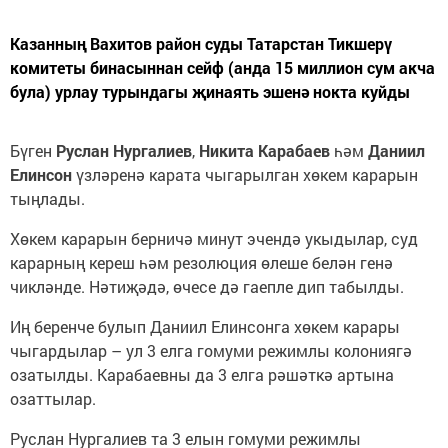
Казанның Вахитов район суды Татарстан Тикшерү
комитеты бинасыннан сейф (анда 15 миллион сум акча
була) урлау турындагы җинаять эшенә нокта куйды
Бүген
Руслан Нургалиев
,
Никита Карабаев
һәм
Даниил
Елинсон
үзләренә карата чыгарылган хөкем карарын
тыңлады.
Хөкем карарын берничә минут эчендә укыдылар, суд
карарның кереш һәм резолюция өлеше белән генә
чикләнде. Нәтиҗәдә, өчесе дә гаепле дип табылды.
Иң беренче булып Даниил Елинсонга хөкем карары
чыгардылар – ул 3 елга гомуми режимлы колониягә
озатылды. Карабаевны да 3 елга рәшәткә артына
озаттылар.
Руслан Нургалиев та 3 елын гомуми режимлы