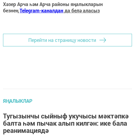
Хәзер Арча һәм Арча районы яңалыкларын
безнең
Telegram-каналдан
да белә аласыз
Перейти на страницу новости
ЯҢАЛЫКЛАР
Тугызынчы сыйныф укучысы мәктәпкә
балта һәм пычак алып килгән: ике бала
реанимациядә