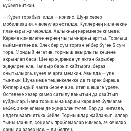
күбәеп киткән.
– Күреп торабыз: илдә – кризис. Шуңа хәзер
мобилизация, чикләүләр өстәлде. Күпләрнең киләчәккә
планнары җимерелде. Халыкның керемнәре кимеде.
Кереме кимемәгәннәрнең чыгымнарны артты. Тормыш
кыйммәтләнде. Элек бер сум торган әйбер бүген 5 сум
тора. Мондый негатив, тормыш авырлыгы кешене
акрынлап баса. Шәһәр җирендә ул яктан барыбер
җиңелрәк әле. Каядыр барып кайтырга, бераз
онытылырга, күңел ачарга мөмкин. Авылда – үле
тынлык. Шуңа кеше төшенкелеккә дә тизрәк бирешә.
Күпләр андый чакта беренче эш итеп шешәгә үрелә.
Өстәвенә хәзер хәмер сатылу вакытын да озайтып
куйдылар. Һава торышына каршы көрәшеп булмаган
кебек, эчкечелекне дә җиңәрлек түгел. Бар да, нигездә,
илдәге вазгыятькә бәйле. Тормышлар җайланып, илләр
тынычланып, социаль проблемалар кимесә, эчкечеләр
саны да азаер иде, – ди белгеч.