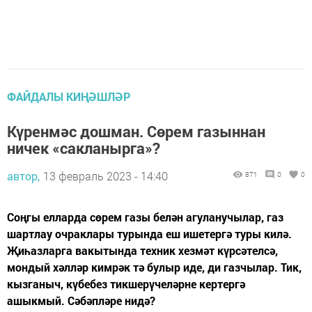
ФАЙДАЛЫ КИҢӘШЛӘР
Күренмәс дошман. Сөрем газыннан
ничек «сакланырга»?
автор,
13 февраль 2023 - 14:40
871
0
0
Соңгы елларда сөрем газы белән агуланучылар, газ
шартлау очраклары турында еш ишетергә туры килә.
Җиһазларга вакытында техник хезмәт күрсәтелсә,
мондый хәлләр кимрәк тә булыр иде, ди газчылар. Тик,
кызганыч, күбебез тикшерүчеләрне кертергә
ашыкмый. Сәбәпләре нидә?