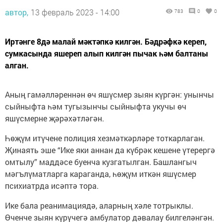
автор,
13 февраль 2023 - 14:00
783
0
0
Иртәнге 8дә малай мәктәпкә килгән. Бәдрәфкә кереп,
сумкасында яшереп алып килгән пычак һәм балтаны
алган.
Аның гамәлләреннән өч яшүсмер зыян күргән: унынчы
сыйныфта һәм тугызынчы сыйныфта укучы өч
яшүсмерне җәрәхәтләгән.
Һөҗүм итүчене полиция хезмәткәрләре тоткарлаган.
Җинаять эше “Ике яки аннан да күбрәк кешене үтерергә
омтылу” маддәсе буенча кузгатылган. Башлангыч
мәгълүматларга караганда, һөҗүм иткән яшүсмер
психиатрда исәптә тора.
Ике бала реанимациядә, аларның хәле тотрыклы.
Өченче зыян күрүчегә амбулатор дәвалау билгеләнгән.