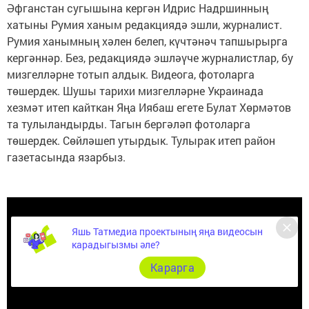
Әфганстан сугышына кергән Идрис Надршинның
хатыны Румия ханым редакциядә эшли, журналист.
Румия ханымның хәлен белеп, күчтәнәч тапшырырга
кергәннәр. Без, редакциядә эшләүче журналистлар, бу
мизгелләрне тотып алдык. Видеога, фотоларга
төшердек. Шушы тарихи мизгелләрне Украинада
хезмәт итеп кайткан Яңа Иябаш егете Булат Хөрмәтов
та тулыландырды. Тагын бергәләп фотоларга
төшердек. Сөйләшеп утырдык. Тулырак итеп район
газетасында язарбыз.
Яшь Татмедиа проектының яңа видеосын
карадыгызмы әле?
Карарга