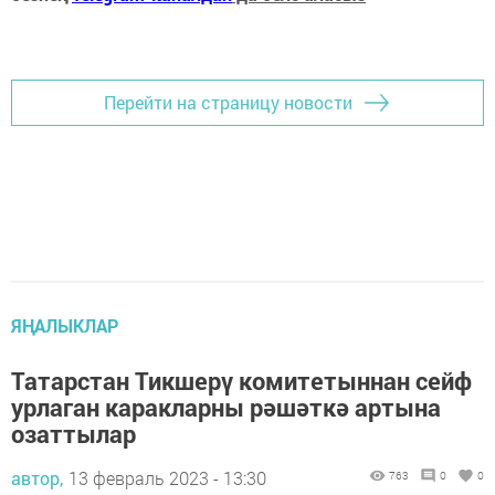
Перейти на страницу новости
ЯҢАЛЫКЛАР
Татарстан Тикшерү комитетыннан сейф
урлаган каракларны рәшәткә артына
озаттылар
автор,
13 февраль 2023 - 13:30
763
0
0