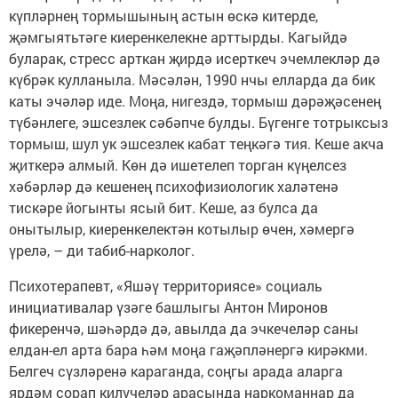
күпләрнең тормышының астын өскә китерде,
җәмгыятьтәге киеренкелекне арттырды. Кагыйдә
буларак, стресс арткан җирдә исерткеч эчемлекләр дә
күбрәк кулланыла. Мәсәлән, 1990 нчы елларда да бик
каты эчәләр иде. Моңа, нигездә, тормыш дәрәҗәсенең
түбәнлеге, эшсезлек сәбәпче булды. Бүгенге тотрыксыз
тормыш, шул ук эшсезлек кабат теңкәгә тия. Кеше акча
җиткерә алмый. Көн дә ишетелеп торган күңелсез
хәбәрләр дә кешенең психофизиологик халәтенә
тискәре йогынты ясый бит. Кеше, аз булса да
онытылыр, киеренкелектән котылыр өчен, хәмергә
үрелә, – ди табиб-нарколог.
Психотерапевт, «Яшәү территориясе» социаль
инициативалар үзәге башлыгы Антон Миронов
фикеренчә, шәһәрдә дә, авылда да эчкечеләр саны
елдан-ел арта бара һәм моңа гаҗәпләнергә кирәкми.
Белгеч сүзләренә караганда, соңгы арада аларга
ярдәм сорап килүчеләр арасында наркоманнар да