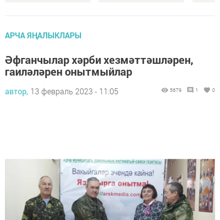
АРЧА ЯҢАЛЫКЛАРЫ
Әфганчылар хәрби хезмәттәшләрен,
гаиләләрен онытмыйлар
автор,
13 февраль 2023 - 11:05
5679
1
0