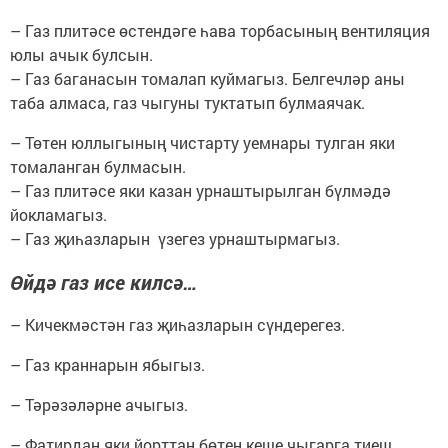
– Газ плитәсе өстендәге һава торбасының вентиляция
юлы ачык булсын.
– Газ баганасын томалап куймагыз. Белгечләр аны
таба алмаса, газ чыгуны туктатып булмаячак.
– Төтен юллыгының чистарту уемнары тулган яки
томаланган булмасын.
– Газ плитәсе яки казан урнаштырылган бүлмәдә
йокламагыз.
– Газ җиһазларын үзегез урнаштырмагыз.
Өйдә газ исе килсә…
– Кичекмәстән газ җиһазларын сүндерегез.
– Газ краннарын ябыгыз.
– Тәрәзәләрне ачыгыз.
– Фатирдан яки йорттан бөтен кеше чыгарга тиеш.