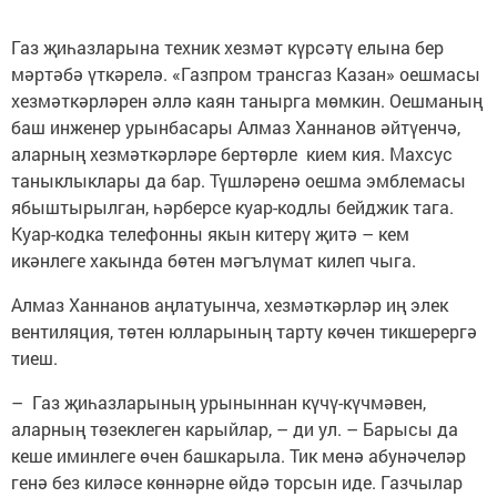
Газ җиһазларына техник хезмәт күрсәтү елына бер
мәртәбә үткәрелә. «Газпром трансгаз Казан» оешмасы
хезмәткәрләрен әллә каян танырга мөмкин. Оешманың
баш инженер урынбасары Алмаз Ханнанов әйтүенчә,
аларның хезмәткәрләре бертөрле кием кия. Махсус
таныклыклары да бар. Түшләренә оешма эмблемасы
ябыштырылган, һәрберсе куар-кодлы бейджик тага.
Куар-кодка телефонны якын китерү җитә – кем
икәнлеге хакында бөтен мәгълүмат килеп чыга.
Алмаз Ханнанов аңлатуынча, хезмәткәрләр иң элек
вентиляция, төтен юлларының тарту көчен тикшерергә
тиеш.
– Газ җиһазларының урыныннан күчү-күчмәвен,
аларның төзеклеген карыйлар, – ди ул. – Барысы да
кеше иминлеге өчен башкарыла. Тик менә абунәчеләр
генә без киләсе көннәрне өйдә торсын иде. Газчылар