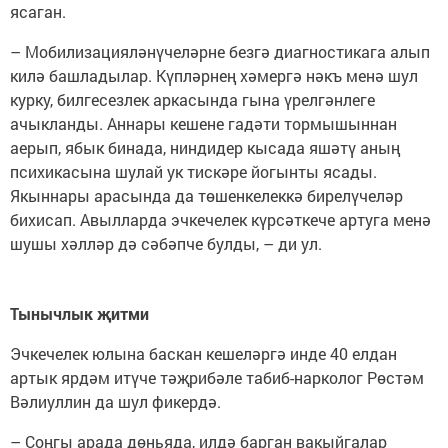
ясаган.
– Мобилизацияләнүчеләрне безгә диагностикага алып
килә башладылар. Күпләрнең хәмергә нәкъ менә шул
курку, билгесезлек аркасында гына үрелгәнлеге
ачыкланды. Аннары кешене гадәти тормышыннан
аерып, ябык бинада, ниндидер кысада яшәтү аның
психикасына шулай ук тискәре йогынты ясады.
Якыннары арасында да төшенкелеккә бирелүчеләр
бихисап. Авылларда эчкечелек күрсәткече артуга менә
шушы хәлләр дә сәбәпче булды, – ди ул.
Тынычлык җитми
Эчкечелек юлына баскан кешеләргә инде 40 елдан
артык ярдәм итүче тәҗрибәле табиб-нарколог Рөстәм
Вәлиуллин да шул фикердә.
– Соңгы арада дөньяда, илдә барган вакыйгалар