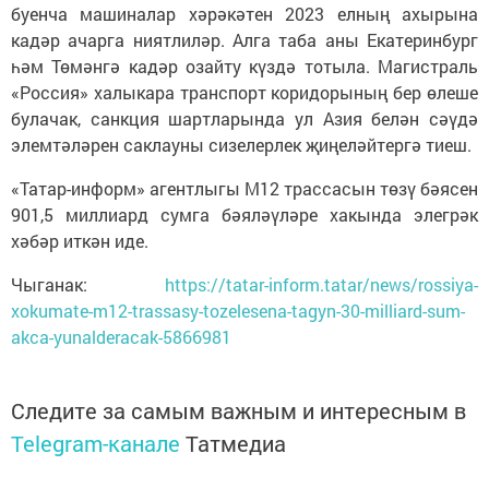
буенча машиналар хәрәкәтен 2023 елның ахырына
кадәр ачарга ниятлиләр. Алга таба аны Екатеринбург
һәм Төмәнгә кадәр озайту күздә тотыла. Магистраль
«Россия» халыкара транспорт коридорының бер өлеше
булачак, санкция шартларында ул Азия белән сәүдә
элемтәләрен саклауны сизелерлек җиңеләйтергә тиеш.
«Татар-информ» агентлыгы М12 трассасын төзү бәясен
901,5 миллиард сумга бәяләүләре хакында элегрәк
хәбәр иткән иде.
Чыганак:
https://tatar-inform.tatar/news/rossiya-
xokumate-m12-trassasy-tozelesena-tagyn-30-milliard-sum-
akca-yunalderacak-5866981
Следите за самым важным и интересным в
Telegram-канале
Татмедиа