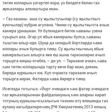
төтен юлларын үзгәртеп кора, үз белдеге белән газ
җиһазлары алмаштыра икән.
– Газ казаны аша су җылытучылар (су җылыткыч
куючылар) күбрәк агулана. Чөнки су җылыткычта ачык
камера урнашкан. Ул бүлмәдәге бөтен һаваны үзенә
суырып ала. Әгәр ул ябык камералы булса, һаваны
тыштан алыр иде. Шуңа да мондый йортларда һава
юллары ачык булырга тиеш. Су җылыткычның ябык
камералысын алырга яки еш кына тәрәзәләрне ачып
торырга киңәш итәбез, – ди ул. – Тәрәзәне ачкач, һава
һәм төтен юлларында тарту көче бар икән, димәк,
биредә куркыныч юк. Күп очракта тәрәзәне ачып
торырга кирәк. Фатирда һава йөрергә тиеш.
Исегездә тотыгыз: «Йорт эчендәге һәм фатир эчендәге
газ җиһазларыннан файдалануның һәм аларны карап
тотуның куркынычсызлыгын тәэмин итү өлешендә газ
кулану кагыйдәләре»нең (РФ Хөкүмәтенең 2013 елның