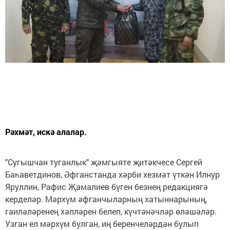
Рәхмәт, искә алалар.
"Сугышчан туганлык" җәмгыяте җитәкчесе Сергей
Баһаветдинов, Әфганстанда хәрби хезмәт үткән Илнур
Яруллин, Рафис Җамалиев бүген безнең редакциягә
керделәр. Мәрхүм әфганчыларның хатыннарының,
гаиләләренең хәлләрен белеп, күчтәнәчләр өләшәләр.
Узган ел мәрхүм булган, иң беренчеләрдән булып