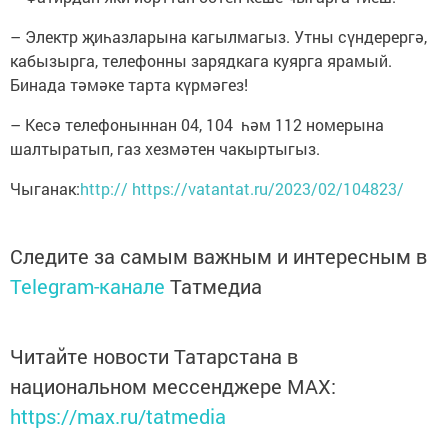
– Электр җиһазларына кагылмагыз. Утны сүндерергә,
кабызырга, телефонны зарядкага куярга ярамый.
Бинада тәмәке тарта күрмәгез!
– Кесә телефоныннан 04, 104 һәм 112 номерына
шалтыратып, газ хезмәтен чакыртыгыз.
Чыганак:
http:// https://vatantat.ru/2023/02/104823/
Следите за самым важным и интересным в
Telegram-канале
Татмедиа
Читайте новости Татарстана в
национальном мессенджере MАХ:
https://max.ru/tatmedia