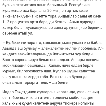
буенча статистика алып барылмый. Республика
күләмендә исә барлыгы 30 меңнән артык кеше
эчкечелек буенча исәптә тора. Андыйлар саны ел саен
1–2 процентка арта бара, ди белгеч. Авыл җирендә
хәмер белән дуслашучылар саны артуның исә берничә
сәбәбен атый ул.
– Бу, беренче чиратта, халыкның мәшгульлегенә бәйле.
Авылда эш булмау – элек-электән килгән проблема. Ил-
көндәге вакыйгаларның да йогынтысы зур булды.
Башта коронавирус белән сыналдык. Аннары өлешчә
мобилизация башланды. Халык, ничә елдан бирле
куркып, билгесезлектә яши. Күпләр шушы халәттән
чыгу юлын хәмердә таба. Вакытлыча булса да
онытылып торырга тели, – ди белгеч.
Илдар Таҗетдинов сүзләренә караганда, узган елның
сентябрендә игълан ителгән өлешчә мобилизация
халыкның күңел халәтенә аеруча тискәре йогынты