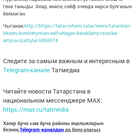
генә таныды. Алар, янәсе, сейф эчендә нәрсә булганын
белмәгән.
Чыганак:
http://https://tatar-inform.tatar/news/tatarstan-
tikseru-komitetynnan-seif-urlagan-karaklarny-rasatka-
artyna-ozattylar-5866974
Следите за самым важным и интересным в
Telegram-канале
Татмедиа
Читайте новости Татарстана в
национальном мессенджере MАХ:
https://max.ru/tatmedia
Хәзер Арча һәм Арча районы яңалыкларын
безнең
Telegram-каналдан
да белә аласыз