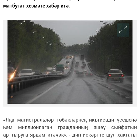
матбугат хезмәте хәбәр итә.
«Яңа магистральләр төбәкләрнең икътисади үсешенә
һәм миллионлаган гражданның яшәү сыйфатын
арттыруга ярдәм итәчәк», - дип искәртте шул хактагы