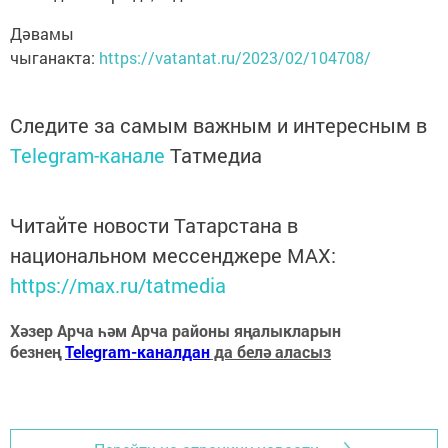
Дәвамы
чыганакта:
https://vatantat.ru/2023/02/104708/
Следите за самым важным и интересным в
Telegram-канале
Татмедиа
Читайте новости Татарстана в
национальном мессенджере MАХ:
https://max.ru/tatmedia
Хәзер Арча һәм Арча районы яңалыкларын
безнең
Telegram-каналдан
да белә аласыз