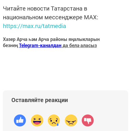
Читайте новости Татарстана в
национальном мессенджере MАХ:
https://max.ru/tatmedia
Хәзер Арча һәм Арча районы яңалыкларын
безнең
Telegram-каналдан
да белә аласыз
Оставляйте реакции