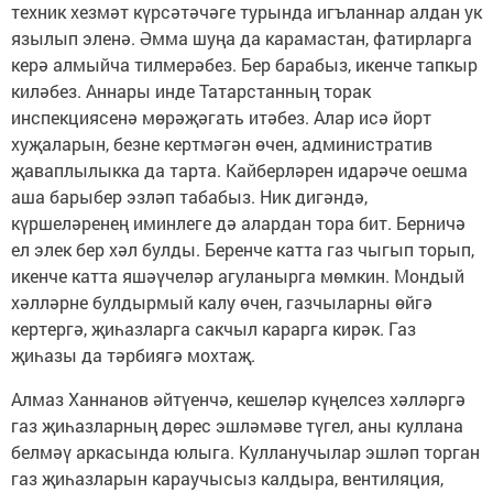
техник хезмәт күрсәтәчәге турында игъланнар алдан ук
язылып эленә. Әмма шуңа да карамастан, фатирларга
керә алмыйча тилмерәбез. Бер барабыз, икенче тапкыр
киләбез. Аннары инде Татарстанның торак
инспекциясенә мөрәҗәгать итәбез. Алар исә йорт
хуҗаларын, безне кертмәгән өчен, административ
җаваплылыкка да тарта. Кайберләрен идарәче оешма
аша барыбер эзләп табабыз. Ник дигәндә,
күршеләренең иминлеге дә алардан тора бит. Берничә
ел элек бер хәл булды. Беренче катта газ чыгып торып,
икенче катта яшәүчеләр агуланырга мөмкин. Мондый
хәлләрне булдырмый калу өчен, газчыларны өйгә
кертергә, җиһазларга сакчыл карарга кирәк. Газ
җиһазы да тәрбиягә мохтаҗ.
Алмаз Ханнанов әйтүенчә, кешеләр күңелсез хәлләргә
газ җиһазларның дөрес эшләмәве түгел, аны куллана
белмәү аркасында юлыга. Кулланучылар эшләп торган
газ җиһазларын караучысыз калдыра, вентиляция,