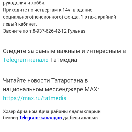
рукоделия и хобби.
Приходите по четвергам к 14ч. в здание
социального(пенсионного) фонда, 1 этаж, крайний
левый кабинет.
Звоните по т.8-937-626-42-12 Гульназ
Следите за самым важным и интересным в
Telegram-канале
Татмедиа
Читайте новости Татарстана в
национальном мессенджере MАХ:
https://max.ru/tatmedia
Хәзер Арча һәм Арча районы яңалыкларын
безнең
Telegram-каналдан
да белә аласыз