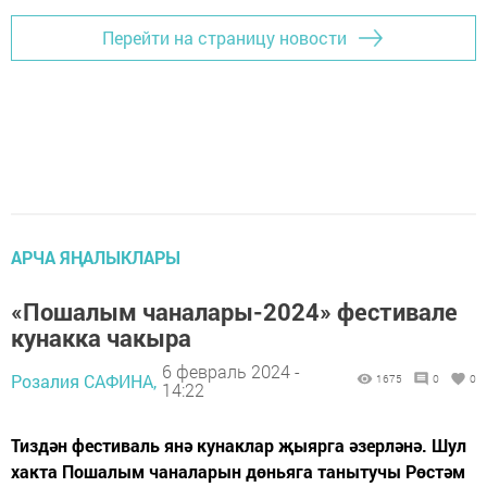
Перейти на страницу новости
АРЧА ЯҢАЛЫКЛАРЫ
«Пошалым чаналары-2024» фестивале
кунакка чакыра
6 февраль 2024 -
Розалия САФИНА,
1675
0
0
14:22
Тиздән фестиваль янә кунаклар җыярга әзерләнә. Шул
хакта Пошалым чаналарын дөньяга танытучы Рөстәм