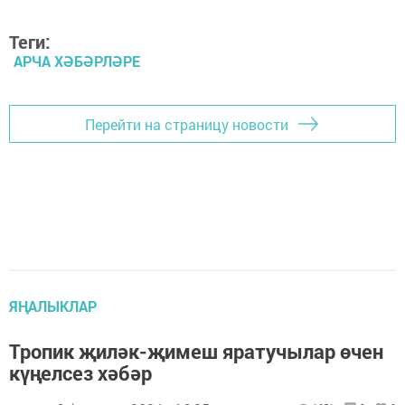
Теги:
АРЧА ХӘБӘРЛӘРЕ
Перейти на страницу новости
ЯҢАЛЫКЛАР
Тропик җиләк-җимеш яратучылар өчен
күңелсез хәбәр