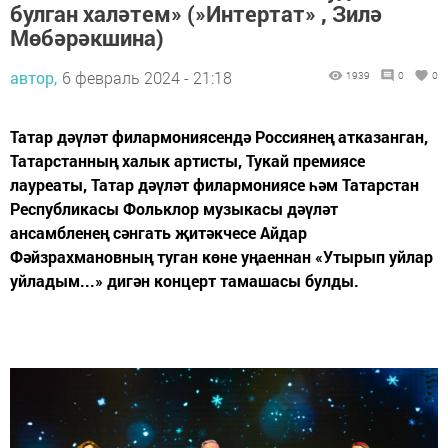
булган халәтем» (»Интертат» , Зилә
Мөбәрәкшина)
автор,
6 февраль 2024 - 21:18
1939
0
0
Татар дәүләт филармониясендә Россиянең атказанган,
Татарстанның халык артисты, Тукай премиясе
лауреаты, Татар дәүләт филармониясе һәм Татарстан
Республикасы Фольклор музыкасы дәүләт
ансамбленең сәнгать җитәкчесе Айдар
Фәйзрахмановның туган көне уңаеннан «Утырып уйлар
уйладым...» дигән концерт тамашасы булды.