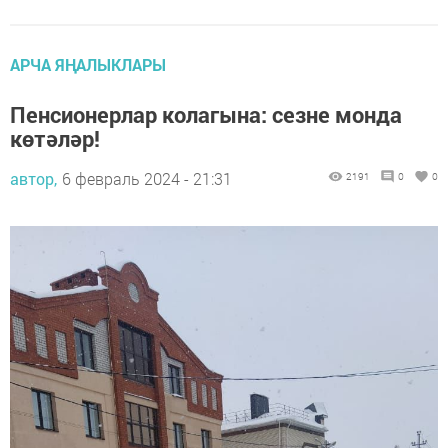
АРЧА ЯҢАЛЫКЛАРЫ
Пенсионерлар колагына: сезне монда
көтәләр!
автор,
6 февраль 2024 - 21:31
2191
0
0