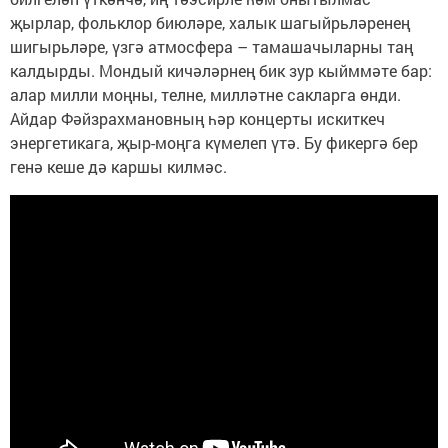
җырлар, фольклор биюләре, халык шагыйрьләренең
шигырьләре, үзгә атмосфера – тамашачыларны таң
калдырды. Мондый кичәләрнең бик зур кыйммәте бар:
алар милли моңны, телне, милләтне сакларга өнди.
Айдар Фәйзрахмановның һәр концерты искиткеч
энергетикага, җыр-моңга күмелеп үтә. Бу фикергә бер
генә кеше дә каршы килмәс.