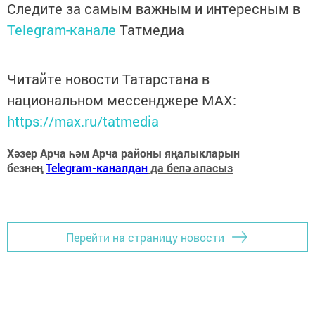
Следите за самым важным и интересным в
Telegram-канале
Татмедиа
Читайте новости Татарстана в
национальном мессенджере MАХ:
https://max.ru/tatmedia
Хәзер Арча һәм Арча районы яңалыкларын
безнең
Telegram-каналдан
да белә аласыз
Перейти на страницу новости