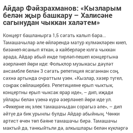
Айдар Фәйзрахманов: «Кызларым
белән җыр башкару – Халисәне
сагынудан чыккан халәтем»
Концерт башланырга 1,5 сәгать калып бара...
Тамашачылар әле өйләрендә матур күлмәкләрен киеп,
бизәнеп-ясанып яткан, ә кайберләре юлга чыккан
арада, Айдар абый инде тирләп-пешеп концертына
әзерләнеп йөри иде: Фольклор музыкасы дәүләт
ансамбле белән 3 сәгать репетиция ясаганнан соң,
сәхнә артында очраттым үзен. «Кызлар, хәзер түгел,
соңрак сөйләшербез. Репетицияне ерып чыктык,
концертны ерып чыксак ярар иде», – дип, иҗади
уйлары белән үзенә күрә әзерләнеп йөри иде ул.
«Фикерне иң элек тамашачыдан сорагыз әле», – дип
әйтүе дә бик урынлы булды Айдар абыйның. Чөнки
артист өчен төп бәяне тамашачы бирә. Тамашачы
мактый да, тәнкыйтьли дә, алкышлары белән күкләргә