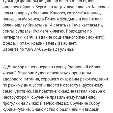
турында файдалы киңәшләр ишетә аласыз, кул
эшләрен өйрәнә, бергәләп чаңгы шуа аласыз. Кыскасы,
шөгыльләр күп булачак. Килегез, көтәбез! Атнаның
пәнҗешәмбе көнендә Пенсия фондының клиентлар
белән эшләү бинасына 14 сәгатькә 1нче каттагы иң
соңгы сулдагы бүлмзгә килегез. Приходите по
четвергам к 14ч. в здание социального(пенсионного)
фонда, 1 этаж, крайний левый кабинет.
Звоните по т.8-937-626-42-12 Гульназ.
Идёт набор пенсионеров в группу "здоровый образ
жизни". В теории будут освещаться принципы
здорового питания, хорошего сна; даны рекомендации
по режиму дня, устойчивости к стрессу и духовному
самочувствию. На практике: скандинавская ходьба с
инструктором, обучение правильному плаванию,
прогулки на лыжах и велосипедах. Обучение сбору
кубика-Рубика. Знакомство с различными видами