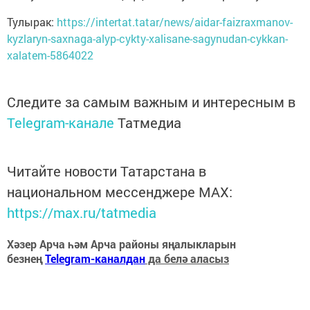
Тулырак:
https://intertat.tatar/news/aidar-faizraxmanov-
kyzlaryn-saxnaga-alyp-cykty-xalisane-sagynudan-cykkan-
xalatem-5864022
Следите за самым важным и интересным в
Telegram-канале
Татмедиа
Читайте новости Татарстана в
национальном мессенджере MАХ:
https://max.ru/tatmedia
Хәзер Арча һәм Арча районы яңалыкларын
безнең
Telegram-каналдан
да белә аласыз