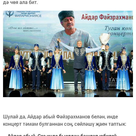
дә чөя ала бит.
Шулай да, Айдар абый Фәйзрахманов белән, инде
концерт тәмам булганнан соң, сөйләшү җаен таптык:
– Айдар абый, Сез инде быелдан башлап юбилей