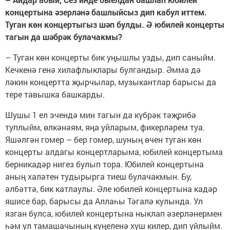
концертына әзерләнә башлыйсыз дип кабул иттем.
Туган көн концертыгыз шәп булды. Ә юбилей концерты
тагын да шәбрәк булачакмы?
– Туган көн концерты бик уңышлы узды, дип саныйм.
Кечкенә генә хилафлыклары булгандыр. Әмма дә
ләкин концертта җырчылар, музыкантлар барысы да
тере тавышка башкарды.
Шушы 1 ел эчендә мин тагын да күбрәк тәҗрибә
туплыйм, өлкәнәям, яңа уйларым, фикерләрем туа.
Яшәлгән гомер – бер гомер, шуның өчен туган көн
концерты алдагы концертларыма, юбилей концертыма
берникадәр нигез булып тора. Юбилей концертына
аның халәтен тудырырга тиеш булачакмын. Бу,
әлбәттә, бик катлаулы. Әле юбилей концертына кадәр
яшисе бар, барысы да Аллаһы Тәгалә кулында. Ул
язган булса, юбилей концертына ныклап әзерләнермен
һәм ул тамашачының күңеленә хуш килер, дип уйлыйм.