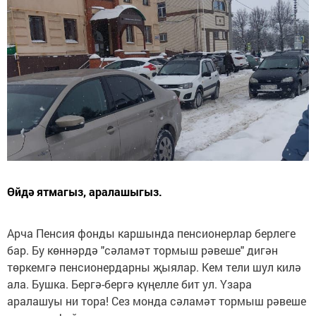
Өйдә ятмагыз, аралашыгыз.
Арча Пенсия фонды каршында пенсионерлар берлеге
бар. Бу көннәрдә "сәламәт тормыш рәвеше" дигән
төркемгә пенсионердарны җыялар. Кем тели шул килә
ала. Бушка. Бергә-бергә күңелле бит ул. Үзара
аралашуы ни тора! Сез монда сәламәт тормыш рәвеше