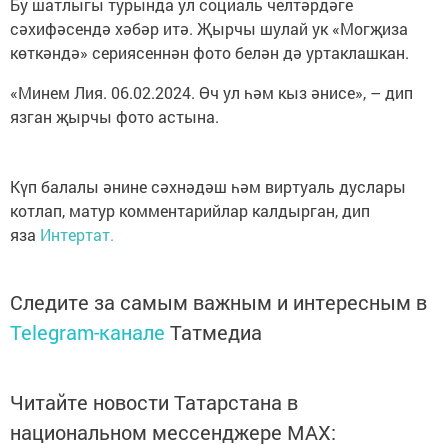
Бу шатлыгы турында ул социаль челтәрдәге
сәхифәсендә хәбәр итә. Җырчы шулай ук «Могҗиза
көткәндә» сериясеннән фото белән дә уртаклашкан.
«Минем Лия. 06.02.2024. Өч ул һәм кыз әнисе», – дип
язган җырчы фото астына.
Күп балалы әнине сәхнәдәш һәм виртуаль дуслары
котлап, матур комментарийлар калдырган, дип
яза
Интертат.
Следите за самым важным и интересным в
Telegram-канале
Татмедиа
Читайте новости Татарстана в
национальном мессенджере MАХ: