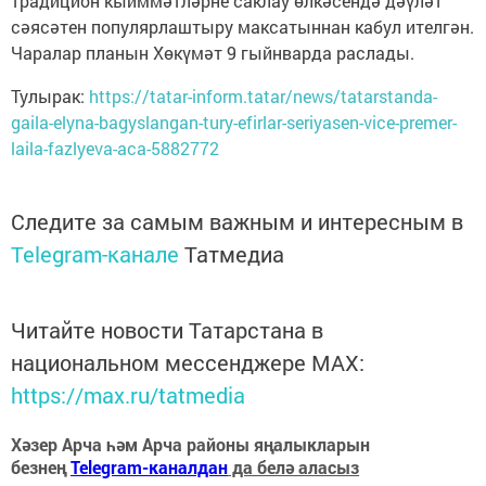
традицион кыйммәтләрне саклау өлкәсендә дәүләт
сәясәтен популярлаштыру максатыннан кабул ителгән.
Чаралар планын Хөкүмәт 9 гыйнварда раслады.
Тулырак:
https://tatar-inform.tatar/news/tatarstanda-
gaila-elyna-bagyslangan-tury-efirlar-seriyasen-vice-premer-
laila-fazlyeva-aca-5882772
Следите за самым важным и интересным в
Telegram-канале
Татмедиа
Читайте новости Татарстана в
национальном мессенджере MАХ:
https://max.ru/tatmedia
Хәзер Арча һәм Арча районы яңалыкларын
безнең
Telegram-каналдан
да белә аласыз