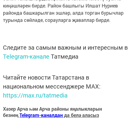
киңәшләрен бирде. Район башлыгы Илшат Нуриев
районда башкарылган эшләр, алда торган бурычлар
турында сөйләде, сорауларга җаваплар бирде.
Следите за самым важным и интересным в
Telegram-канале
Татмедиа
Читайте новости Татарстана в
национальном мессенджере MАХ:
https://max.ru/tatmedia
Хәзер Арча һәм Арча районы яңалыкларын
безнең
Telegram-каналдан
да белә аласыз