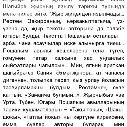
Шагыйрә җырның язылу тарихы турында
менә ниләр әйтә: “
Җыр җиңелдән язылмады…
Рөстәм Закировның, һәрвакыттагыча, үз-
үзенә дә, җыр тексты авторына да таләбе
югары булды. Текстта Пошалым осталары –
арба, чана ясаучылар искә алынырга тиеш...
Пошалым авылы кешеләренә генә түгел,
гомумән татар халкына хас уңганлык
сыйфатлары чагылсын… Мин, ягъни яраткан
шагыйрәгез Сания Әхмәтҗанова, ат чанасы
дигәннән, толыпка төреп, кыз урлау йоласын
тасвирламакчы булдым. Рөстәмнең сүзе
катгый: «Заманча булмый…». Җырчыбыз үзе
Урта, Түбән, Югары Пошалым авылларының
тарихи кушаматларын – «Такы-токы», «Шакы-
шокы», «Татлы йокы» ны кертүне кирәксенә,
әмма, сүзләр авторы буларак, мин