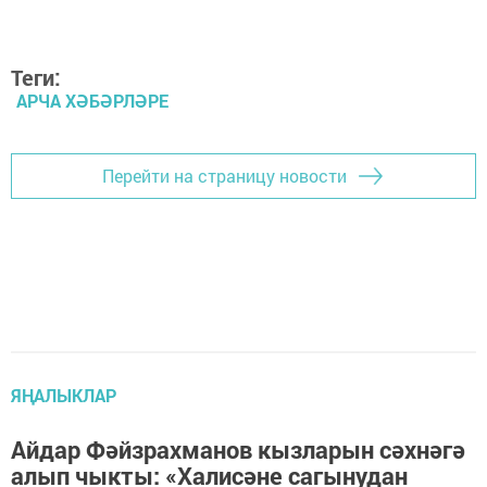
Теги:
АРЧА ХӘБӘРЛӘРЕ
Перейти на страницу новости
ЯҢАЛЫКЛАР
Айдар Фәйзрахманов кызларын сәхнәгә
алып чыкты: «Халисәне сагынудан