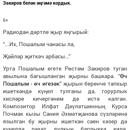
Закиров белән әңгәмә кордык.
6+
Радиодан дәртле җыр яңгырый:
“...Их, Пошалым чанасы ла,
Җәйләр җиткәч арбасы...”
Урта Пошалым егете Рөстәм Закиров туган
авылына багышланган җырны башкара. “
Өч
Пошалым - өч игезәк
” җырын беренче тапкыр
ишеткәндә күңел тулганы да, горурлык
хисләре кичергәнем дә истә калган.
Композитор Илфат Дәүләтшинның Курса
Почмак кызы Сания Әхмәтҗанова сүзләренә
язылган бу җырны ишеткән саен хәзер дә
күңелдә рәхәт дулкын барлыкка килә.