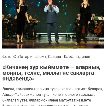
Фото: © «Татар-информ», Салават Камалетдинов
«Кичәнең зур кыйммәте – аларның
моңны, телне, милләтне сакларга
өндәвендә»
Эшенә, тамашачыларына тугры калган артист буларак,
Айдар Фәйзрахманов туган көнен гөрләтеп сәхнәдә
билгеләп үтте. Филармониянең матбугат хезмәте
билгеләп үткәнчә, иң тәэсирле һәм онытылмас