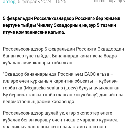
автор,
6 февраль 2024 - 16:25
1651
0
0
5 февральдән Россельхознадзор Россиягә бер җимеш
кертүне тыйды Чикләү Эквадорның иң зур 5 тәэмин
итүче компаниясенә кагыла.
Россельхознадзор 5 февральдән Россиягә Эквадордан
банан кертүне тыйды. Бананнарда кинәт кенә бөдрә
күбәләк личинкалары табылган.
“Эквадор бананнарында Россия һәм ЕАЭС әгъза –
илләре өчен куркыныч карантин объекты — күбәләк-
горбатка (Megaselia scalaris (Loew) булуы ачыкланган.
Бу берничә тапкыр кабатланган хокук бозу", дип әйтелә
ведомствоның рәсми хәбәрендә.
Россельхознадзор шулай ук, әгәр экспортер әлеге
күбәләк белән көрәшү өчен тиешле чаралар күрмәсә,
яңа чикләү чаралары кертеләчәк, дип аңлаткан.