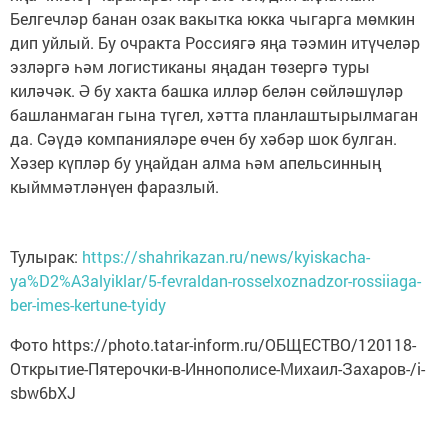
Белгечләр банан озак вакытка юкка чыгарга мөмкин
дип уйлый. Бу очракта Россиягә яңа тәэмин итүчеләр
эзләргә һәм логистиканы яңадан төзергә туры
киләчәк. Ә бу хакта башка илләр белән сөйләшүләр
башланмаган гына түгел, хәтта планлаштырылмаган
да. Сәүдә компанияләре өчен бу хәбәр шок булган.
Хәзер күпләр бу уңайдан алма һәм апельсинның
кыйммәтләнүен фаразлый.
Тулырак:
https://shahrikazan.ru/news/kyiskacha-
ya%D2%A3alyiklar/5-fevraldan-rosselxoznadzor-rossiiaga-
ber-imes-kertune-tyidy
Фото https://photo.tatar-inform.ru/ОБЩЕСТВО/120118-
Открытие-Пятерочки-в-Иннополисе-Михаил-Захаров-/i-
sbw6bXJ