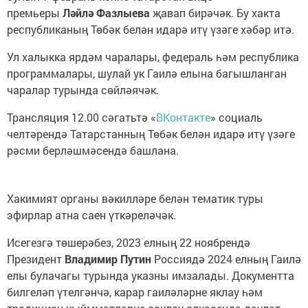
премьеры
Ләйлә Фазлыева
җавап бирәчәк. Бу хакта
республиканың Төбәк белән идарә итү үзәге хәбәр итә.
Ул халыкка ярдәм чаралары, федераль һәм республика
программалары, шулай ук Гаилә елына багышланган
чаралар турында сөйләячәк.
Трансляция 12.00 сәгатьтә «
ВКонтакте
» социаль
челтәрендә Татарстанның Төбәк белән идарә итү үзәге
рәсми берләшмәсендә башлана.
Хакимият органы вәкилләре белән тематик туры
эфирлар атна саен үткәреләчәк.
Исегезгә төшерәбез, 2023 елның 22 ноябрендә
Президент
Владимир Путин
Россиядә 2024 елның Гаилә
елы булачагы турында указны имзалады. Документта
билгеләп үтелгәнчә, карар гаиләләрне яклау һәм