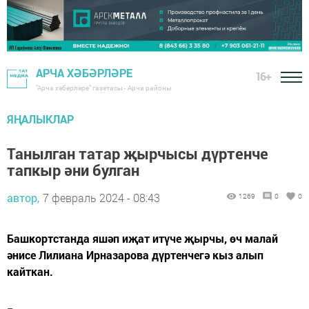
АРЧА ХӘБӘРЛӘРЕ
16+
"Арча хәбәрләре" газетасы - Арча районы
ЯҢАЛЫКЛАР
Танылган татар җырчысы дүртенче
тапкыр әни булган
автор,
7 февраль 2024 - 08:43
1269
0
0
Башкортстанда яшәп иҗат итүче җырчы, өч малай
әнисе Лилиана Ирназарова дүртенчегә кыз алып
кайткан.