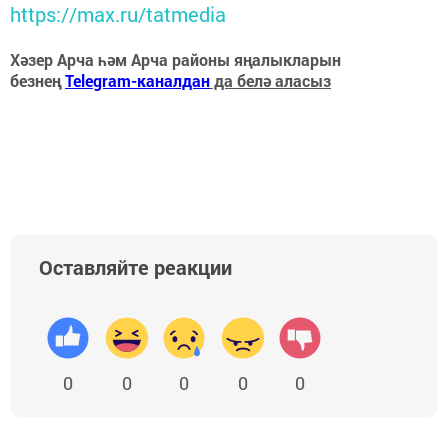
https://max.ru/tatmedia
Хәзер Арча һәм Арча районы яңалыкларын
безнең
Telegram-каналдан
да белә аласыз
Оставляйте реакции
0
0
0
0
0