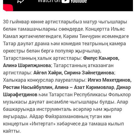
30 гыйнвар көнне артистларыбыз матур чыгышлары
белән тамашачыларны сөендерде. Концертта Ильяс
Камал җитәкчелегендәге, Кәрим Тинчурин исемендәге
Татар дәүләт драма һәм комедия театрының камера
оркестры белән бергә популяр җырчылар,
Татарстанның халык артистлары:
Филүс Каһиров,
Алинә Шәрипҗанова
; Татарстанның атказанган
артистлары:
Айгөл Хәйри, Сиринә Зәйнетдинова
;
Халыкара конкурслар лауреатлары:
Илгиз Мөхетдинов,
Рөстәм Насыйбуллин, Алинә
–
Азат Кәримовлар
,
Динар
Шәрәфетдинов
һәм Татарстан Республикасы Фольклор
музыкасы дәүләт ансамбле чыгышлары булды. Алар
башкаруында инструменталь әсәрләр һәм җырлар
яңгырады. Айдар Фәйзрахмановның туган көн
концертын «Интертат» хәбәрчесе дә тамаша кылып
кайтты.