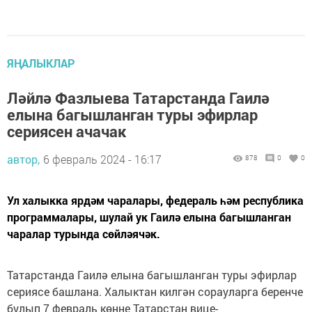
ЯҢАЛЫКЛАР
Ләйлә Фазлыева Татарстанда Гаилә
елына багышланган туры эфирлар
сериясен ачачак
автор,
6 февраль 2024 - 16:17
878
0
0
Ул халыкка ярдәм чаралары, федераль һәм республика
программалары, шулай ук Гаилә елына багышланган
чаралар турында сөйләячәк.
Татарстанда Гаилә елына багышланган туры эфирлар
сериясе башлана. Халыктан килгән сорауларга беренче
булып 7 февраль көнне Татарстан вице-