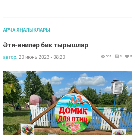
АРЧА ЯҢАЛЫКЛАРЫ
Әти-әниләр бик тырышлар
автор,
20 июнь 2023 - 08:20
551
0
0