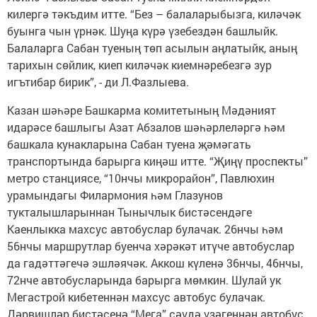
килергә тәкъдим итте. “Без – балаларыбызга, киләчәк
буынга чын үрнәк. Шуңа күрә үзебездән башлыйк.
Балаларга Сабан туеның төп асылын аңлатыйк, аның
тарихын сөйлик, киеп киләчәк киемнәребезгә зур
игътибар бирик”, - ди Л.Фазлыева.
Казан шәһәре Башкарма комитетының Мәдәният
идарәсе башлыгы Азат Абзалов шәһәрлеләргә һәм
башкала кунакларына Сабан туена җәмәгать
транспортында барырга киңәш итте. “Җиңү проспекты”
метро станциясе, “10нчы микрорайон”, Павлюхин
урамындагы Филармония һәм Глазунов
тукталышларыннан Тынычлык бистәсендәге
Каенлыкка махсус автобуслар булачак. 26нчы һәм
56нчы маршрутлар буенча хәрәкәт итүче автобуслар
да гадәттәгечә эшләячәк. Аккош күленә 36нчы, 46нчы,
72нче автобусларында барырга мөмкин. Шулай ук
Мегастрой кибетеннән махсус автобус булачак.
Дәрвишләр бистәсенә “Мега” сәүдә үзәгеннән автобус