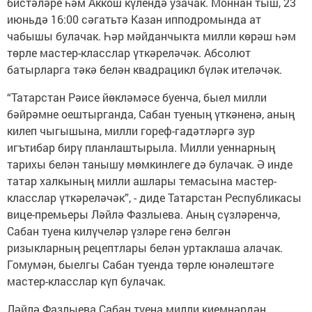
бистәләре һәм Аккош күлендә узачак. Моннан тыш, 23
июньдә 16:00 сәгатьтә Казан ипподромында ат
чабышы булачак. Һәр мәйданчыкта милли көрәш һәм
төрле мастер-класслар үткәреләчәк. Абсолют
батырларга тәкә белән квадрацикл бүләк ителәчәк.
“Татарстан Рәисе йөкләмәсе буенча, быел милли
бәйрәмне оештырганда, Сабан туеның үткәненә, аның
килеп чыгышына, милли гореф-гадәтләргә зур
игътибар бирү планлаштырыла. Милли уеннарның
тарихы белән танышу мөмкинлеге дә булачак. Ә инде
татар халкының милли ашлары темасына мастер-
класслар үткәреләчәк”, - диде Татарстан Республикасы
вице-премьеры Ләйлә Фазлыева. Аның сүзләренчә,
Сабан туена килүчеләр үзләре генә белгән
ризыкларның рецептлары белән уртаклаша алачак.
Гомумән, быелгы Сабан туенда төрле юнәлештәге
мастер-класслар күп булачак.
Ләйлә Фазлыева Сабан туена милли киемнәрдән