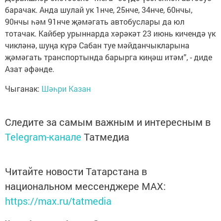
барачак. Анда шулай ук 1нче, 25нче, 34нче, 60нчы,
90нчы һәм 91нче җәмәгать автобуслары да юл
тотачак. Кайбер урыннарда хәрәкәт 23 июнь кичендә үк
чикләнә, шуңа күрә Сабан туе мәйданчыкларына
җәмәгать транспортында барырга киңәш итәм”, - диде
Азат әфәнде.
Чыганак:
Шәһри Казан
Следите за самым важным и интересным в
Telegram-канале
Татмедиа
Читайте новости Татарстана в
национальном мессенджере MАХ:
https://max.ru/tatmedia