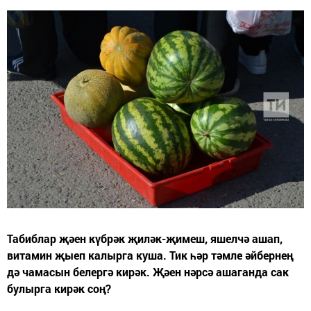
Табиблар җәен күбрәк җиләк-җимеш, яшелчә ашап,
витамин җыеп калырга куша. Тик һәр тәмле әйбернең
дә чамасын белергә кирәк. Җәен нәрсә ашаганда сак
булырга кирәк соң?