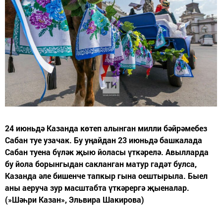
24 июньдә Казанда көтеп алынган милли бәйрәмебез
Сабан туе узачак. Бу уңайдан 23 июньдә башкалада
Сабан туена бүләк җыю йоласы үткәрелә. Авылларда
бу йола борынгыдан сакланган матур гадәт булса,
Казанда әле бишенче тапкыр гына оештырыла. Быел
аны аеруча зур масштабта үткәрергә җыеналар.
(»Шәһри Казан», Эльвира Шакирова)