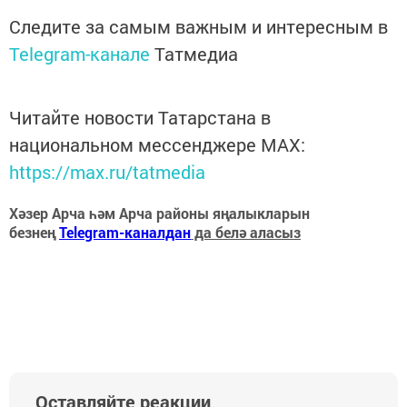
Следите за самым важным и интересным в
Telegram-канале
Татмедиа
Читайте новости Татарстана в
национальном мессенджере MАХ:
https://max.ru/tatmedia
Хәзер Арча һәм Арча районы яңалыкларын
безнең
Telegram-каналдан
да белә аласыз
Оставляйте реакции