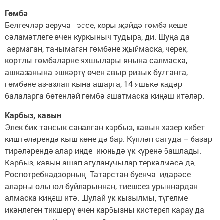
Гөмбә
Белгечләр аеруча эссе, коры җәйдә гөмбә кеше
сәламәтлеге өчен куркыныч тудыра, ди. Шуңа да
аермаган, танымаган гөмбәне җыймаска, черек,
кортлы гөмбәләрне яхшылары янына салмаска,
ашказанына эшкәртү өчен авыр ризык булганга,
гөмбәне аз-азлап кына ашарга, 14 яшькә кадәр
балаларга бөтенләй гөмбә ашатмаска киңәш итәләр.
Карбыз, кавын
Элек бик тансык саналган карбыз, кавын хәзер кибет
киштәләрендә кыш көне дә бар. Күпләп сатуда – базар
тирәләрендә алар инде июньдә үк күренә башлады.
Карбыз, кавын ашап агуланучылар теркәлмәсә дә,
Роспотребнадзорның Татарстан буенча идарәсе
аларны олы юл буйларыннан, тиешсез урыннардан
алмаска киңәш итә. Шулай ук кызылмы, түгелме
икәнлеген тикшерү өчен карбызны кистереп карау да