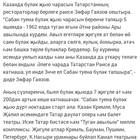
Казанда бүләк җыю чарасын Татарстанның
рестораторлар берлеге рәисе Зөфәр Гаязов оештыра.
“Сабан туена бүләк җыю чарасын беренче тапкыр 5
яшемдә - 1962 елда туган ягым Әтнә районы Ары
авылында күрдем. Авыл егетләре җигүле ат белән өй
саен бүләк җыйды, аларга сөлге, яулык, йомырка, әтәч
һәм башка төрле бүләкләр бирделәр. Бу күренеш
исемдә уелып калды һәм аны Казанда да үткәрү теләге
белән яндым. Әлеге чарада Татарстан Рәисе дә
катнаша, ул инде 3нче ел Сабан туена бүләк тапшыра”, -
диде Зөфәр Гаязов.
Аның сүзләренчә, быел бүләк җыюда 7 җигүле ат һәм
200дән артык кеше катнашачак. “Сабан туена бүләк
җыю дүрт ноктадан старт ала: Казан Кремле, Муса
Җәлил исемендәге Татар дәүләт опера һәм балет
театры, Иске Татар бистәсе һәм “Туган авылым” милли
комплексы. Җигүле атлар Кремль, Бауман, Пушкин,
Петербург, К.Насыри урамнары буйлап Камал театрына