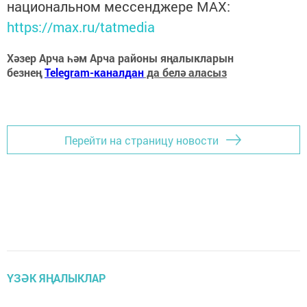
национальном мессенджере MАХ:
https://max.ru/tatmedia
Хәзер Арча һәм Арча районы яңалыкларын
безнең
Telegram-каналдан
да белә аласыз
Перейти на страницу новости
ҮЗӘК ЯҢАЛЫКЛАР