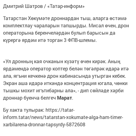
Дмитрий Шатров / «Татар-информ»
Татарстан Хөкүмәте дроннардан тыш, аларга өстәмә
комплектлау чараларын тапшырды. Мисал өчен, дрон
операторына беренчеләрдән булып барысын да
күрергә ярдәм итә торган 3 ФПВ-шлемы.
«Ул дронның кая очканын күзәтү өчен кирәк. Аның
ярдәмендә оператор коптер белән төгәлрәк идарә итә
ала, ягъни кечкенә дрон кабинасында утырган кебек.
Экран аша идарә иткәндә концентрация югала, чөнки
тышкы мохит игътибарны ала», - дип сөйләде хәрби
дроннар буенча белгеч
Марат
.
Бу хакта тулырак: https://tatar-
inform.tatar/news/tatarstan-xokumate-alga-ham-timer-
xarbilarena-dronnar-tapsyrdy-5872608