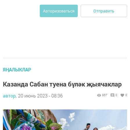
Отправить
Авторизоваться
ЯҢАЛЫКЛАР
Казанда Сабан туена бүләк җыячаклар
автор,
20 июнь 2023 - 08:36
957
0
0