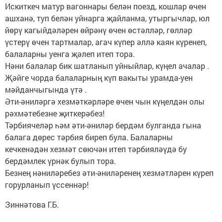
Искиткеч матур вагоннары белән поезд, кошлар өчен
ашханә, туп белән уйнарга җайланма, утыргычлар, юл
йөрү кагыйдәләрен өйрәнү өчен өстәлләр, гөлләр
үстерү өчен тартмалар, агач күпер әллә каян күренеп,
балаларны уенга җәлеп итеп тора.
Нәни балалар бик шатланып уйныйлар, күңел ачалар .
Җәйге чорда балаларның күп вакыты урамда-уен
мәйданчыгында үтә .
Әти-әниләргә хезмәткәрләре өчен чын күңелдән олы
рәхмәтебезне җиткерәбез!
Тәрбиячеләр һәм әти-әниләр бердәм булганда гына
балага дөрес тәрбия биреп була. Балаларны
кечкенәдән хезмәт сөючән итеп тәрбияләүдә бу
бердәмлек үрнәк булып тора.
Безнең нәниләребез әти-әниләренең хезмәтләрен күреп
горурланып үссеннәр!
Зиннәтова Г.Б.