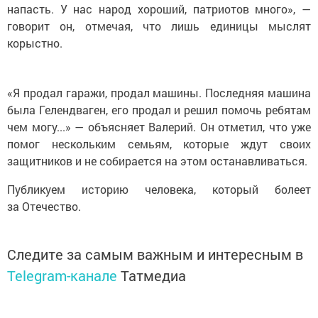
напасть. У нас народ хороший, патриотов много», —
говорит он, отмечая, что лишь единицы мыслят
корыстно.
«Я продал гаражи, продал машины. Последняя машина
была Гелендваген, его продал и решил помочь ребятам
чем могу...» — объясняет Валерий. Он отметил, что уже
помог нескольким семьям, которые ждут своих
защитников и не собирается на этом останавливаться.
Публикуем историю человека, который болеет
за Отечество.
Следите за самым важным и интересным в
Telegram-канале
Татмедиа