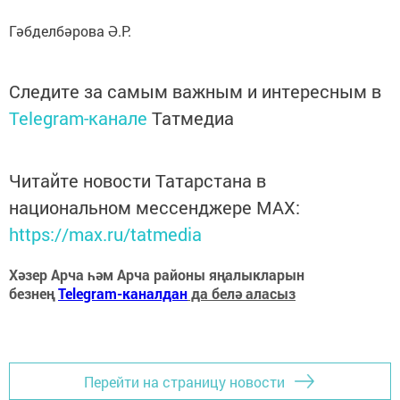
Гәбделбәрова Ә.Р.
Следите за самым важным и интересным в
Telegram-канале
Татмедиа
Читайте новости Татарстана в
национальном мессенджере MАХ:
https://max.ru/tatmedia
Хәзер Арча һәм Арча районы яңалыкларын
безнең
Telegram-каналдан
да белә аласыз
Перейти на страницу новости