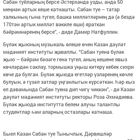
Сабан туйларның берсе Әстерханда узды, анда 50
меңнән артык кеше катнашты. Сабан туе – татар
халкының гына түгел, башка милләтләрнең дә (ә бездә
170тән артык милләт вәкиле яши) яраткан
бәйрәмнәренең берсе”, - диде Дамир Натфуллин.
Бүләк җыюның музыкаль өлеше өчен Казан дәүләт
мәдәният институты җаваплы. “Сабан туена бүләк
җыю – бәйрәм бизәге генә түгел, аның кешене явыз
көчләрдән саклау, тормышка уңыш китерү кебек сихри
көче дә булган. Бүләк җыюда егетләр үзләренең көчле
булуын, ә гүзәл затлар уңганлыгын күрсәткән. Һәр кыз
ел дәвамында Сабан туена дип чигү чиккән”, - ди Казан
дәүләт мәдәният институты ректоры Роза Әхмәдиева.
Бүләк җыюда институтта белем алучы талантлы
студентлар һәм аларның остазлары катнаша.
Быел Казан Сабан туе Тынычлык, Дәрвишләр