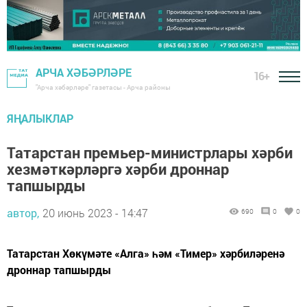
АРЧА ХӘБӘРЛӘРЕ
16+
"Арча хәбәрләре" газетасы - Арча районы
ЯҢАЛЫКЛАР
Татарстан премьер-министрлары хәрби
хезмәткәрләргә хәрби дроннар
тапшырды
автор,
20 июнь 2023 - 14:47
690
0
0
Татарстан Хөкүмәте «Алга» һәм «Тимер» хәрбиләренә
дроннар тапшырды