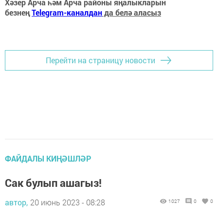
Хәзер Арча һәм Арча районы яңалыкларын
безнең
Telegram-каналдан
да белә аласыз
Перейти на страницу новости
ФАЙДАЛЫ КИҢӘШЛӘР
Сак булып ашагыз!
автор,
20 июнь 2023 - 08:28
1027
0
0