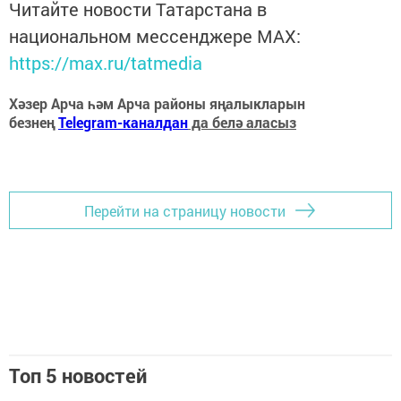
Читайте новости Татарстана в
национальном мессенджере MАХ:
https://max.ru/tatmedia
Хәзер Арча һәм Арча районы яңалыкларын
безнең
Telegram-каналдан
да белә аласыз
Перейти на страницу новости
Топ 5 новостей