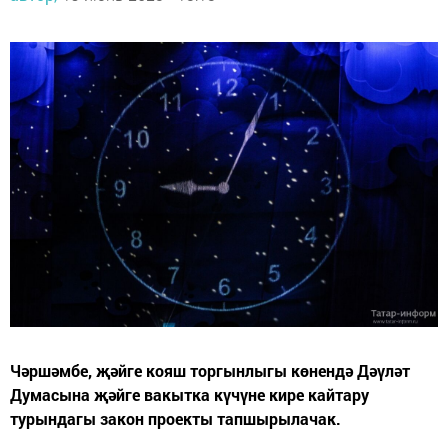
Чәршәмбе, җәйге кояш торгынлыгы көнендә Дәүләт
Думасына җәйге вакытка күчүне кире кайтару
турындагы закон проекты тапшырылачак.