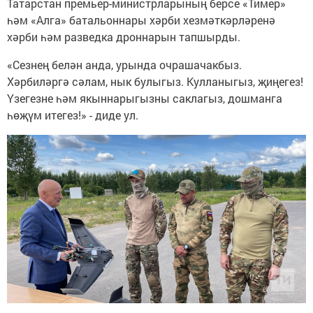
Татарстан премьер-министрларының берсе «Тимер»
һәм «Алга» батальоннары хәрби хезмәткәрләренә
хәрби һәм разведка дроннарын тапшырды.
«Сезнең белән анда, урында очрашачакбыз.
Хәрбиләргә сәлам, нык булыгыз. Кулланыгыз, җиңегез!
Үзегезне һәм якыннарыгызны саклагыз, дошманга
һөҗүм итегез!» - диде ул.