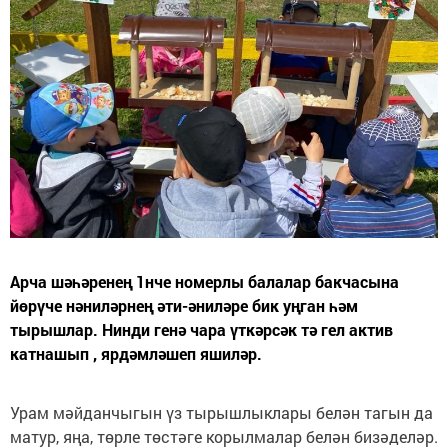
Арча шәһәренең 1нче номерлы балалар бакчасына
йөрүче нәниләрнең әти-әниләре бик уңган һәм
тырышлар. Нинди генә чара үткәрсәк тә гел актив
катнашып , ярдәмләшеп яшиләр.
Урам мәйданчыгын үз тырышлыклары белән тагын да
матур, яңа, төрле төстәге корылмалар белән бизәделәр.