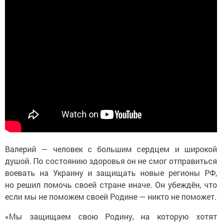
Валерий — человек с большим сердцем и широкой
душой. По состоянию здоровья он не смог отправиться
воевать на Украину и защищать новые регионы РФ,
но решил помочь своей стране иначе. Он убеждён, что
если мы не поможем своей Родине — никто не поможет.
«Мы защищаем свою Родину, на которую хотят