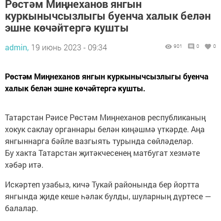
Рөстәм Миңнеханов янгын
куркынычсызлыгы буенча халык белән
эшне көчәйтергә кушты
admin,
19 июнь 2023 - 09:34
901
0
0
Рөстәм Миңнеханов янгын куркынычсызлыгы буенча
халык белән эшне көчәйтергә кушты.
Татарстан Рәисе Рөстәм Миңнеханов республиканың
хокук саклау органнары белән киңәшмә үткәрде. Аңа
янгыннарга бәйле вазгыять турында сөйләделәр.
Бу хакта Татарстан җитәкчесенең матбугат хезмәте
хәбәр итә.
Искәртеп узабыз, кичә Тукай районында бер йортта
янгында җиде кеше һәлак булды, шуларның дүртесе —
балалар.