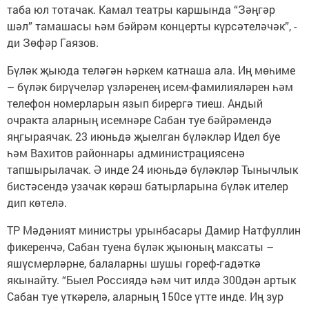
таба юл тотачак. Камал театры каршында “Зәңгәр
шәл” тамашасы һәм бәйрәм концерты күрсәтеләчәк”, -
ди Зөфәр Гаязов.
Бүләк җыюда теләгән һәркем катнаша ала. Иң мөһиме
– бүләк бирүчеләр үзләренең исем-фамилияләрен һәм
телефон номерларын язып бирергә тиеш. Андый
очракта аларның исемнәре Сабан туе бәйрәмендә
яңгыраячак. 23 июньдә җыелган бүләкләр Идел буе
һәм Вахитов районнары администрациясенә
тапшырылачак. Ә инде 24 июньдә бүләкләр Тынычлык
бистәсендә узачак көрәш батырларына бүләк ителер
дип көтелә.
ТР Мәдәният министры урынбасары Дамир Натфуллин
фикеренчә, Сабан туена бүләк җыюның максаты –
яшүсмерләрне, балаларны шушы гореф-гадәткә
якынайту. “Быел Россиядә һәм чит илдә 300дән артык
Сабан туе үткәрелә, аларның 150се үтте инде. Иң зур