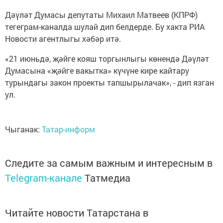
Дәүләт Думасы депутаты Михаил Матвеев (КПРФ)
тегеграм-каналда шулай дип белдерде. Бу хакта РИА
Новости агентлыгы хәбәр итә.
«21 июньдә, җәйге кояш торгынлыгы көнендә Дәүләт
Думасына «җәйге вакытка» күчүне кире кайтару
турындагы закон проекты тапшырылачак», - дип язган
ул.
Чыганак:
Татар-информ
Следите за самым важным и интересным в
Telegram-канале
Татмедиа
Читайте новости Татарстана в