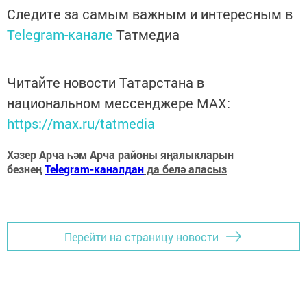
Следите за самым важным и интересным в
Telegram-канале
Татмедиа
Читайте новости Татарстана в
национальном мессенджере MАХ:
https://max.ru/tatmedia
Хәзер Арча һәм Арча районы яңалыкларын
безнең
Telegram-каналдан
да белә аласыз
Перейти на страницу новости