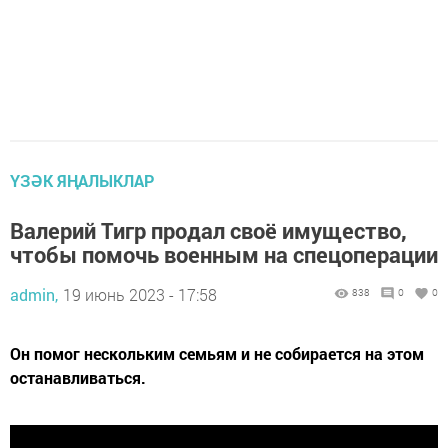
ҮЗӘК ЯҢАЛЫКЛАР
Валерий Тигр продал своё имущество,
чтобы помочь военным на спецоперации
admin,
19 июнь 2023 - 17:58
838
0
0
Он помог нескольким семьям и не собирается на этом
останавливаться.