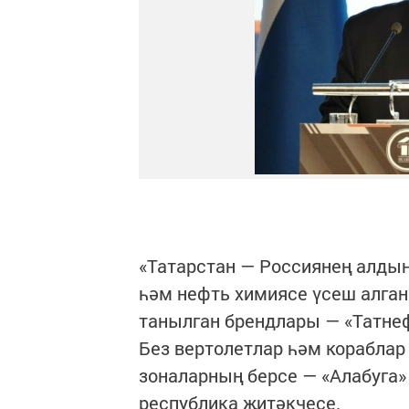
«Татарстан — Россиянең алдын
һәм нефть химиясе үсеш алган.
танылган брендлары — «Татнеф
Без вертолетлар һәм кораблар
зоналарның берсе — «Алабуга»
республика җитәкчесе.