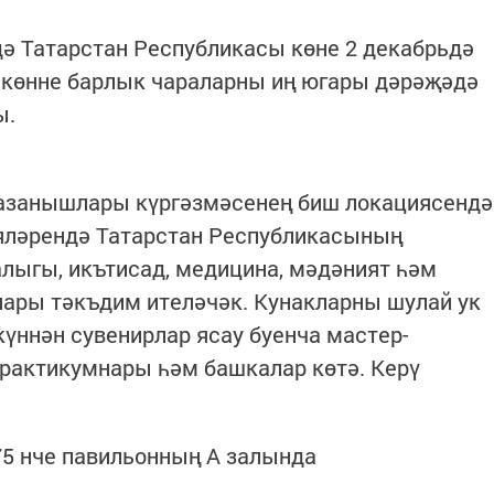
дә Татарстан Республикасы көне 2 декабрьдә
у көнне барлык чараларны иң югары дәрәҗәдә
ы.
азанышлары күргәзмәсенең биш локациясендә
яләрендә Татарстан Республикасының
алыгы, икътисад, медицина, мәдәният һәм
ары тәкъдим ителәчәк. Кунакларны шулай ук
күннән сувенирлар ясау буенча мастер-
 практикумнары һәм башкалар көтә. Керү
75 нче павильонның А залында