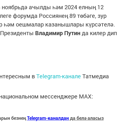
 ноябрьдә ачылды һәм 2024 елның 12
леге форумда Россиянең 89 төбәге, зур
р һәм оешмалар казанышлары күрсәтелә.
я Президенты
Владимир Путин
да килер дип
интересным в
Telegram-канале
Татмедиа
в национальном мессенджере MАХ:
арын безнең
Telegram-каналдан
да белә аласыз