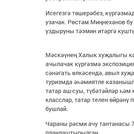
Исегезгә төшерәбез, күргәзмә
узачак. Рөстәм Миңнеханов б
уздыруны тәэмин итәргә кушт
Мәскәүнең Халык хуҗалыгы к
ачылачак күргәзмә экспозици
сәнәгать өлкәсендә, авыл хуҗ
туризмда әһәмиятле казанышл
татар аш-суы, түбәтәйләр һәм 
класслар, татар телен өйрәнү
бушлай.
Чараны рәсми ачу тантанасы 
планлаштырылган.