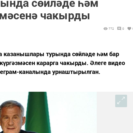
ында сөйләде һәм
змәсенә чакырды
772
0
а казанышлары турында сөйләде һәм бар
күргәзмәсен карарга чакырды. Әлеге видео
леграм-каналында урнаштырылган.