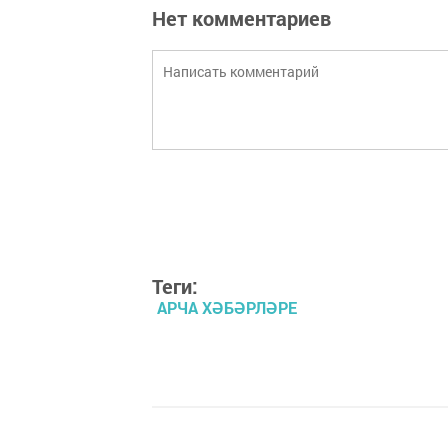
Нет комментариев
Теги:
АРЧА ХӘБӘРЛӘРЕ