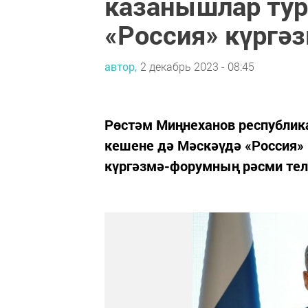
казанышлар тур
«Россия» күргә
автор,
2 декабрь 2023 - 08:45
Рөстәм Миңнеханов республик
кешене дә Мәскәүдә «Россия» 
күргәзмә-форумның рәсми те