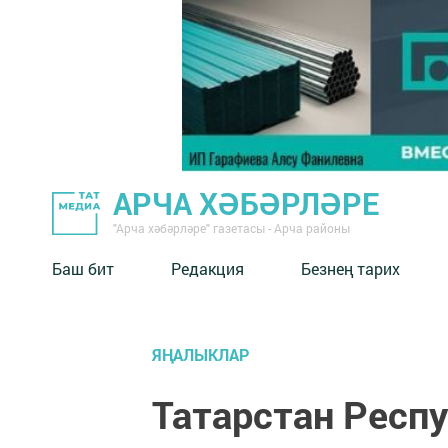
АРЧА ХӘБӘРЛӘРЕ
"Арча хәбәрләре" газетасы - Арча районы
Баш бит
Редакция
Безнең тарих
ЯҢАЛЫКЛАР
Татарстан Респ