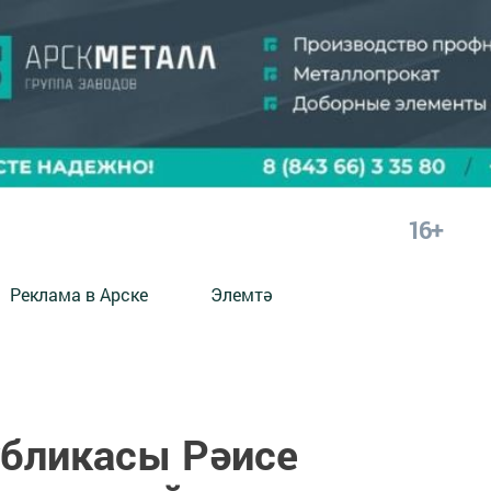
16+
Реклама в Арске
Элемтә
убликасы Рәисе