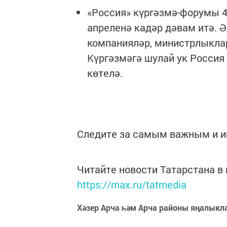
«Россия» күргәзмә-форумы 4
апреленә кадәр дәвам итә. Ә
компанияләр, министрлыкла
Күргәзмәгә шулай ук Росси
көтелә.
Следите за самым важным и 
Читайте новости Татарстана 
https://max.ru/tatmedia
Хәзер Арча һәм Арча районы яңалыкл