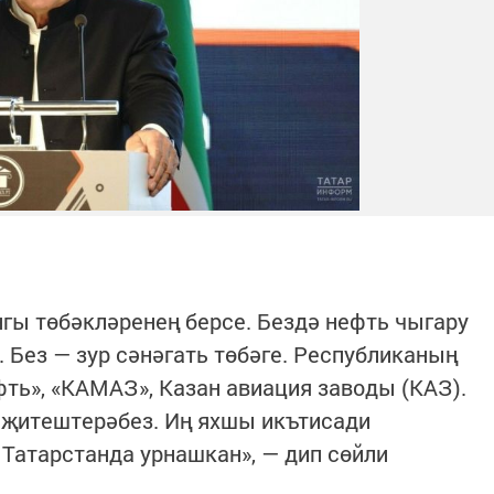
гы төбәкләренең берсе. Бездә нефть чыгару
 Без — зур сәнәгать төбәге. Республиканың
ть», «КАМАЗ», Казан авиация заводы (КАЗ).
 җитештерәбез. Иң яхшы икътисади
 Татарстанда урнашкан», — дип сөйли