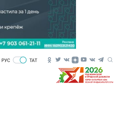
РУС
ТАТ