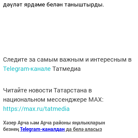
дәүләт ярдәме белән таныштырды.
Следите за самым важным и интересным в
Telegram-канале
Татмедиа
Читайте новости Татарстана в
национальном мессенджере MАХ:
https://max.ru/tatmedia
Хәзер Арча һәм Арча районы яңалыкларын
безнең
Telegram-каналдан
да белә аласыз