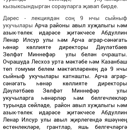
кызыксындырган сорауларга җавап бирде.
Дәрес - лекциядән соң 9 нчы сыйныф
укучылары
Арча районы авыл хуҗалыгы һәм
азык-төлек идарәсе җитәкчесе Абдуллин
Ленар Илсур улы һәм Арча аграр-сәнәгать
һөнәр көллияте директоры Дәүләтбаев
Зөлфәт Миннефәр улы белән очрашты.
Очрашуда Лесхоз урта мәктәбе һәм Казанбаш
төп гомуми белем мәктәпләренең дә 9 нчы
сыйныф укучылары катнашты. Арча аграр-
сәнәгать һөнәр көллияте директоры
Дәүләтбаев Зөлфәт Миннефәр улы
укучыларга һөнәрләр һәм белгечлекләр
турында сөйләде, район авыл хуҗалыгы һәм
азык-төлек идарәсе җитәкчесе Абдуллин
Ленар Илсур улы авыл җирлегендә яшәүнең
өстенлекләре, грантлар, яшь белгечләргә