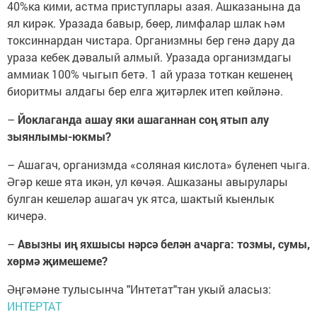
40%ка кими, астма приступлары азая. Ашказанына да
ял кирәк. Уразада бавыр, бөер, лимфалар шлак һәм
токсиннардан чистара. Организмны бер генә дару да
ураза кебек дәвалый алмый. Уразада организмдагы
аммиак 100% чыгып бетә. 1 ай ураза тоткан кешенең
биоритмы алдагы бер елга җитәрлек итеп көйләнә.
–
Йоклаганда ашау яки ашаганнан соң ятып алу
зыянлымы-юкмы?
– Ашагач, организмда «соляная кислота» бүленеп чыга.
Әгәр кеше ята икән, ул көчәя. Ашказаны авырулары
булган кешеләр ашагач ук ятса, шактый кыенлык
кичерә.
–
Авызны иң яхшысы нәрсә белән ачарга: тозмы, сумы,
хөрмә җимешеме?
Әңгәмәне тулысынча "Интетат"тан укый аласыз:
ИНТЕРТАТ