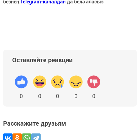
безнең
Telegram-каналдан
да белә аласыз
Оставляйте реакции
0
0
0
0
0
Расскажите друзьям