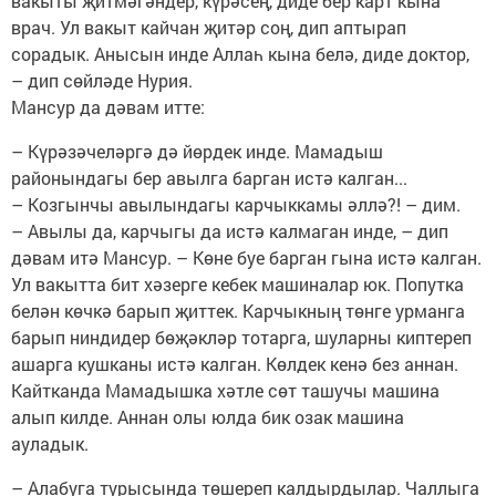
вакыты җитмәгәндер, күрәсең, диде бер карт кына
врач. Ул вакыт кайчан җитәр соң, дип аптырап
сорадык. Анысын инде Аллаһ кына белә, диде доктор,
– дип сөйләде Нурия.
Мансур да дәвам итте:
– Күрәзәчеләргә дә йөрдек инде. Мамадыш
районындагы бер авылга барган истә калган...
– Козгынчы авылындагы карчыккамы әллә?! – дим.
– Авылы да, карчыгы да истә калмаган инде, – дип
дәвам итә Мансур. – Көне буе барган гына истә калган.
Ул вакытта бит хәзерге кебек машиналар юк. Попутка
белән көчкә барып җиттек. Карчыкның төнге урманга
барып ниндидер бөҗәкләр тотарга, шуларны киптереп
ашарга кушканы истә калган. Көлдек кенә без аннан.
Кайтканда Мамадышка хәтле сөт ташучы машина
алып килде. Аннан олы юлда бик озак машина
ауладык.
– Алабуга турысында төшереп калдырдылар. Чаллыга