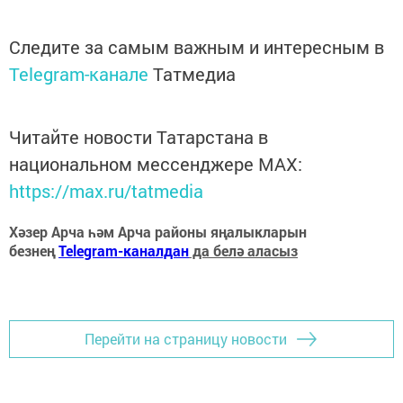
Следите за самым важным и интересным в
Telegram-канале
Татмедиа
Читайте новости Татарстана в
национальном мессенджере MАХ:
https://max.ru/tatmedia
Хәзер Арча һәм Арча районы яңалыкларын
безнең
Telegram-каналдан
да белә аласыз
Перейти на страницу новости