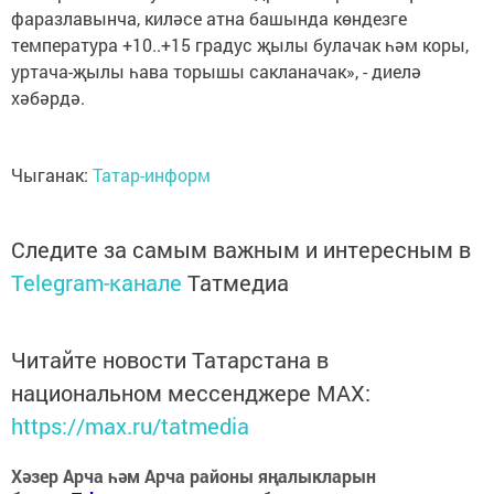
фаразлавынча, киләсе атна башында көндезге
температура +10..+15 градус җылы булачак һәм коры,
уртача-җылы һава торышы сакланачак», - диелә
хәбәрдә.
Чыганак:
Татар-информ
Следите за самым важным и интересным в
Telegram-канале
Татмедиа
Читайте новости Татарстана в
национальном мессенджере MАХ:
https://max.ru/tatmedia
Хәзер Арча һәм Арча районы яңалыкларын