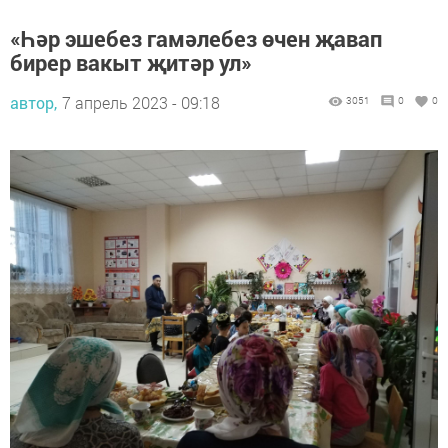
«Һәр эшебез гамәлебез өчен җавап
бирер вакыт җитәр ул»
автор,
7 апрель 2023 - 09:18
3051
0
0