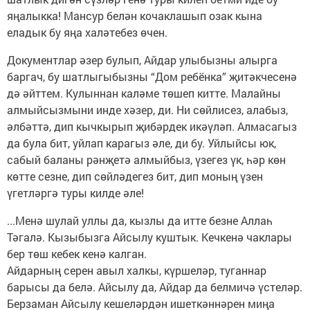
яңалыкка! Мансур белән кочаклашып озак кына
еладык бу яңа халәтебез өчен.
Документлар әзер булып, Айдар улыбызны алырга
баргач, бу шатлыгыбызны “Дом ребёнка” җитәкчесенә
дә әйттем. Кулыннан каләме төшеп китте. Малайны
алмыйсызмыни инде хәзер, ди. Ни сөйлисез, алабыз,
әлбәттә, дип кычкырып җибәрдек икәүләп. Алмасагыз
да була бит, уйлап карагыз әле, ди бу. Уйлыйсы юк,
сабый баланы рәнҗетә алмыйбыз, үзегез үк, һәр көн
көтте сезне, дип сөйләдегез бит, дип моның үзен
үгетләргә туры килде әле!
...Менә шулай уллы да, кызлы да итте безне Аллаһ
Тәгалә. Кызыбызга Айсылу куштык. Кечкенә чаклары
бер төш кебек кенә калган.
Айдарның серен авыл халкы, күршеләр, туганнар
барысы да белә. Айсылу да, Айдар да белмичә үстеләр.
Берзаман Айсылу кешеләрдән ишеткәннәрен миңа