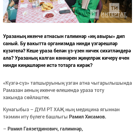
Уразаның икенче атнасын галимнәр «иң авыры» дип
саный. Бу вакытта организмда нинди үзгәрешләр
күзәтелә? Кеше ураза белән үз-үзен ничек сихәтләндерә
ала? Уразаның калган көннәрен җиңелрәк кичерү өчен
нинди киңәшләрне истә тотарга кирәк?
«Күзгә-сүз» тапшыруының узган атна чыгарылышында
Рамазан аеның икенче өлешендә ураза тоту
хакында сөйләштек.
Кунагыбыз – ДУМ РТ ХАҖ ның медицина ягыннан
тәэмин итү бүлеге башлыгы
Рамил Хисамов.
–
Рамил Гаязетдинович, галимнәр,