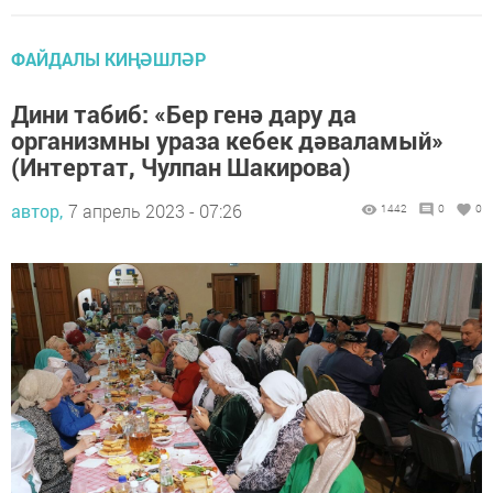
ФАЙДАЛЫ КИҢӘШЛӘР
Дини табиб: «Бер генә дару да
организмны ураза кебек дәваламый»
(Интертат, Чулпан Шакирова)
автор,
7 апрель 2023 - 07:26
1442
0
0