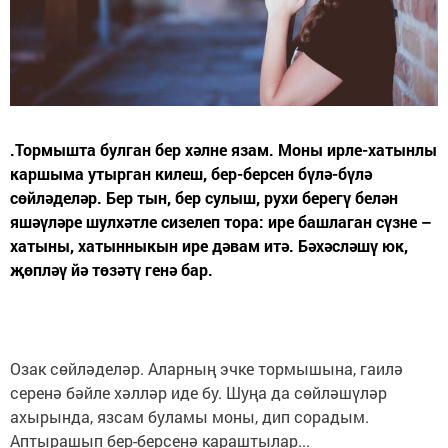
.Тормышта булган бер хәлне язам. Моны ирле-хатынлы
каршыма утырган килеш, бер-берсен бүлә-бүлә
сөйләделәр. Бер тын, бер сулыш, рухи берегү белән
яшәүләре шулхәтле сизелеп тора: ире башлаган сүзне –
хатыны, хатынныкын ире дәвам итә. Бәхәсләшү юк,
җөпләү йә төзәтү генә бар.
Озак сөйләделәр. Аларның эчке тормышына, гаилә
серенә бәйле хәлләр иде бу. Шуңа да сөйләшүләр
ахырында, язсам буламы моны, дип сорадым.
Аптырашып бер-берсенә караштылар...