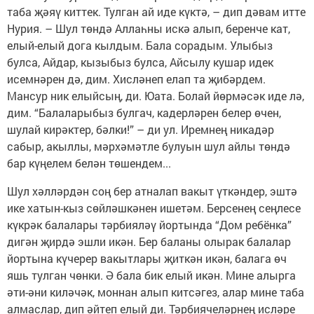
таба җәяү киттек. Тулган ай иде күктә, – дип дәвам итте
Нурия. – Шул төндә Аллаһны искә алып, беренче кат,
елый-елый дога кылдым. Бала сорадым. Улыбыз
булса, Айдар, кызыбыз булса, Айсылу кушар идек
исемнәрен дә, дим. Хисләнеп елап та җибәрдем.
Мансур ник елыйсың, ди. Юата. Болай йөрмәсәк иде лә,
дим. “Балаларыбыз булгач, кадерләрен белер өчен,
шулай кирәктер, бәлки!” – ди ул. Иремнең никадәр
сабыр, акыллы, мәрхәмәтле булуын шул айлы төндә
бар күңелем белән төшендем...
Шул хәлләрдән соң бер атналап вакыт үткәндер, эштә
ике хатын-кыз сөйләшкәнен ишетәм. Берсенең сеңлесе
күкрәк балалары тәрбияләү йортында “Дом ребёнка”
дигән җирдә эшли икән. Бер баланы олырак балалар
йортына күчерер вакытлары җиткән икән, балага өч
яшь тулган чөнки. Ә бала бик елый икән. Мине алырга
әти-әни киләчәк, моннан алып китсәгез, алар мине таба
алмаслар, дип әйтеп елый ди. Тәрбиячеләрнең исләре