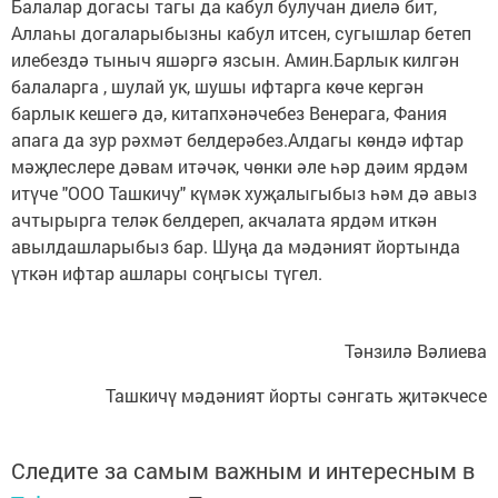
Балалар догасы тагы да кабул булучан диелә бит,
Аллаһы догаларыбызны кабул итсен, сугышлар бетеп
илебездә тыныч яшәргә язсын. Амин.Барлык килгән
балаларга , шулай ук, шушы ифтарга көче кергән
барлык кешегә дә, китапхәнәчебез Венерага, Фания
апага да зур рәхмәт белдерәбез.Алдагы көндә ифтар
мәҗлеслере дәвам итәчәк, чөнки әле һәр дәим ярдәм
итүче "ООО Ташкичу" күмәк хуҗалыгыбыз һәм дә авыз
ачтырырга теләк белдереп, акчалата ярдәм иткән
авылдашларыбыз бар. Шуңа да мәдәният йортында
үткән ифтар ашлары соңгысы түгел.
Тәнзилә Вәлиева
Ташкичү мәдәният йорты сәнгать җитәкчесе
Следите за самым важным и интересным в