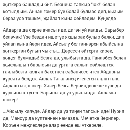
җиткерә башлады бит. Берничә тапкыр "юк!" белән
котылдым. Аннан гомер буе болай булмас дип, кызым
бераз үсә төшкәч, җайлап кына сөйләдем. Күңелдә
Айдарга да серне ачасы иде, дигән уй калды. Барыбер
беләчәк! Үзе бездән ишетүе яхшырак булыр бәлки, дип
уйлап кына йөри идек, Айсылу белгәннәрен абыйсына
җиткергән булып чыкты... Дөресен әйтергә кирәк,
җиңел булмады! Безгә дә, улыбызга да. Гаиләбез белән
җыелышып барысын да уртага салып сөйләштек:
гаиләбезгә килгән бәхетнең сәбәпчесе итеп Айдарны
күрсәтә белдек. Аллаһ Тәгаләнең игелеген аңлаттык..
Аңлаштык, шөкер. Хәзер безгә бернинди кеше сүзе дә
куркыныч түгел. Барысы да үз урынында. Аллаһка
шөкер!
...Айсылу кияүдә. Айдар да үз тиңен тапсын иде! Нурия
дә, Мансур да күптәннән намазда. Мәчеткә йөриләр.
Коръән мәҗлесләре алар өендә еш үткәрелә.