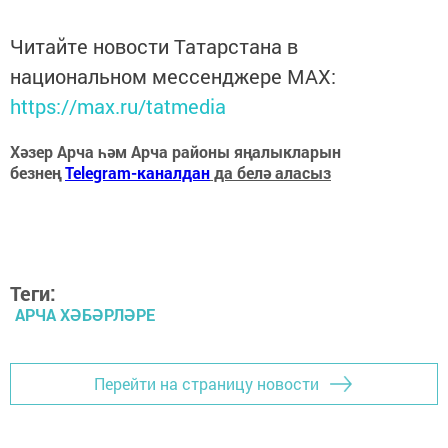
Читайте новости Татарстана в
национальном мессенджере MАХ:
https://max.ru/tatmedia
Хәзер Арча һәм Арча районы яңалыкларын
безнең
Telegram-каналдан
да белә аласыз
Теги:
АРЧА ХӘБӘРЛӘРЕ
Перейти на страницу новости