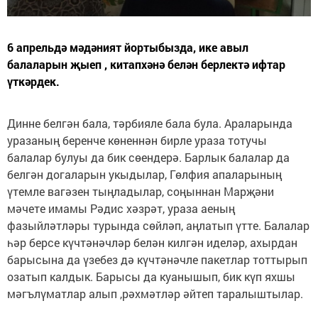
6 апрельдә мәдәният йортыбызда, ике авыл
балаларын җыеп , китапхәнә белән берлектә ифтар
үткәрдек.
Динне белгән бала, тәрбияле бала була. Араларында
уразаның беренче көненнән бирле ураза тотучы
балалар булуы да бик сөендерә. Барлык балалар да
белгән догаларын укыдылар, Гөлфия апаларының
үтемле вагәзен тыңладылар, соңыннан Марҗәни
мәчете имамы Рәдис хәзрәт, ураза аеның
фазыйләтләры турында сөйләп, аңлатып үтте. Балалар
һәр берсе күчтәнәчләр белән килгән иделәр, ахырдан
барысына да үзебез дә күчтәнәчле пакетлар тоттырып
озатып калдык. Барысы да куанышып, бик күп яхшы
мәгълүматлар алып ,рәхмәтләр әйтеп таралыштылар.