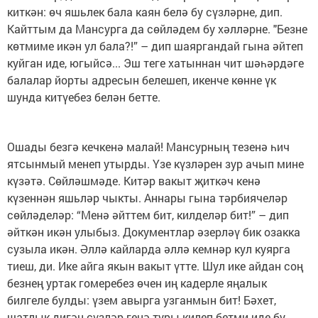
киткән: өч яшьлек бала каян белә бу сүзләрне, дип.
Кайттым да Мансурга да сөйләдем бу хәлләрне. "Безне
көтмиме икән ул бала?!” – дип шаяргандай гына әйтеп
куйган иде, югыйсә... Эш теге хатыннан чит шәһәрдәге
балалар йорты адресын белешеп, икенче көнне үк
шунда китүебез белән бетте.
Ошады безгә кечкенә малай! Мансурның тезенә һич
ятсынмый менеп утырды. Үзе күзләрен зур ачып мине
күзәтә. Сөйләшмәде. Китәр вакыт җиткәч кенә
күзеннән яшьләр чыкты. Аннары гына тәрбиячеләр
сөйләделәр: “Менә әйттем бит, килделәр бит!” – дип
әйткән икән улыбыз. Документлар әзерләү бик озакка
сузыла икән. Әллә кайларда әллә кемнәр кул куярга
тиеш, ди. Ике айга якын вакыт үтте. Шул ике айдан соң
безнең уртак гомеребез өчен иң кадерле яңалык
билгеле булды: үзем авырга узганмын бит! Бәхет,
шатлык дигән сүзләр генә туры килеп бетми иде бу