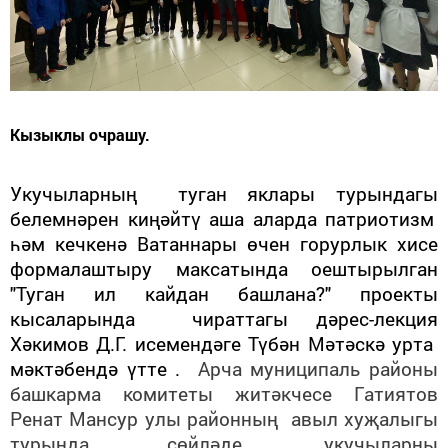
Кызыклы очрашу.
У
кучыларның
туган яклары турында
гы
белемнәрен киңәйтү аша аларда патриотизм
һәм кечкенә Ватаннары өчен горурлык хисе
формалаштыр
у
максаты
нда оештырылган
"Туган ил кайдан башлана?" проекты
кысаларында чираттагы дәрес-лекция
Хәкимов Д.Г. исемендәге Түбән Мәтәскә урта
мәктәбендә үтте .
Арча муниципаль районы
башкарма комитеты житәкчесе Гатиятов
Ренат Мансур улы районның авыл хуҗалыгы
турында сөйләде, укучыларны