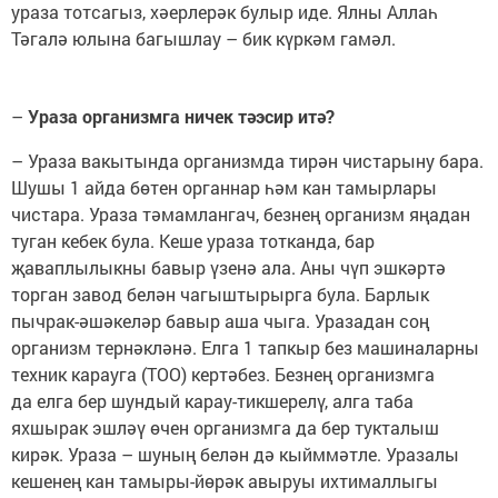
ураза тотсагыз, хәерлерәк булыр иде. Ялны Аллаһ
Тәгалә юлына багышлау – бик күркәм гамәл.
–
Ураза организмга ничек тәэсир итә?
– Ураза вакытында организмда тирән чистарыну бара.
Шушы 1 айда бөтен органнар һәм кан тамырлары
чистара. Ураза тәмамлангач, безнең организм яңадан
туган кебек була. Кеше ураза тотканда, бар
җаваплылыкны бавыр үзенә ала. Аны чүп эшкәртә
торган завод белән чагыштырырга була. Барлык
пычрак-әшәкеләр бавыр аша чыга. Уразадан соң
организм тернәкләнә. Елга 1 тапкыр без машиналарны
техник карауга (ТОО) кертәбез. Безнең организмга
да елга бер шундый карау-тикшерелү, алга таба
яхшырак эшләү өчен организмга да бер тукталыш
кирәк. Ураза – шуның белән дә кыйммәтле. Уразалы
кешенең кан тамыры-йөрәк авыруы ихтималлыгы