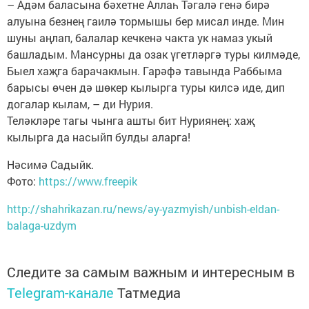
– Адәм баласына бәхетне Аллаһ Тәгалә генә бирә
алуына безнең гаилә тормышы бер мисал инде. Мин
шуны аңлап, балалар кечкенә чакта ук намаз укый
башладым. Мансурны да озак үгетләргә туры килмәде,
Быел хаҗга барачакмын. Гарәфә тавында Раббыма
барысы өчен дә шөкер кылырга туры килсә иде, дип
догалар кылам, – ди Нурия.
Теләкләре тагы чынга ашты бит Нуриянең: хаҗ
кылырга да насыйп булды аларга!
Нәсимә Садыйк.
Фото:
https://www.freepik
http://shahrikazan.ru/news/әy-yazmyish/unbish-eldan-
balaga-uzdym
Следите за самым важным и интересным в
Telegram-канале
Татмедиа