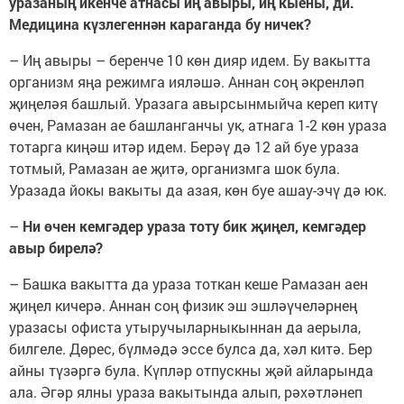
уразаның икенче атнасы иң авыры, иң кыены, ди.
Медицина күзлегеннән караганда бу ничек?
– Иң авыры – беренче 10 көн дияр идем. Бу вакытта
организм яңа режимга ияләшә. Аннан соң әкренләп
җиңеләя башлый. Уразага авырсынмыйча кереп китү
өчен, Рамазан ае башланганчы ук, атнага 1-2 көн ураза
тотарга киңәш итәр идем. Берәү дә 12 ай буе ураза
тотмый, Рамазан ае җитә, организмга шок була.
Уразада йокы вакыты да азая, көн буе ашау-эчү дә юк.
–
Ни өчен кемгәдер ураза тоту бик җиңел, кемгәдер
авыр бирелә?
– Башка вакытта да ураза тоткан кеше Рамазан аен
җиңел кичерә. Аннан соң физик эш эшләүчеләрнең
уразасы офиста утыручыларныкыннан да аерыла,
билгеле. Дөрес, бүлмәдә эссе булса да, хәл китә. Бер
айны түзәргә була. Күпләр отпускны җәй айларында
ала. Әгәр ялны ураза вакытында алып, рәхәтләнеп