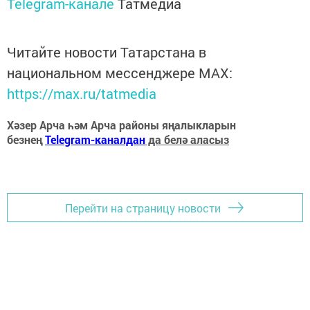
Telegram-канале
Татмедиа
Читайте новости Татарстана в
национальном мессенджере MАХ:
https://max.ru/tatmedia
Хәзер Арча һәм Арча районы яңалыкларын
безнең
Telegram-каналдан
да белә аласыз
Перейти на страницу новости