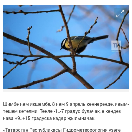
Шимбә һәм якшәмбе, 8 һәм 9 апрель көннәрендә, явым-
төшем көтелми. Төнлә -1..-7 градус булачак, ә көндез
һава +9..+15 градуска кадәр җылыначак.
«Татарстан Республикасы Гидрометеорология үзәге