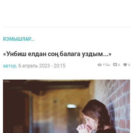
ЯЗМЫШЛАР...
«Унбиш елдан соң балага уздым...»
автор,
6 апрель 2023 - 20:15
1724
0
0