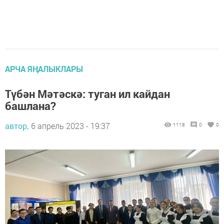
АРЧА ЯҢАЛЫКЛАРЫ
Түбән Мәтәскә: туган ил кайдан
башлана?
автор,
6 апрель 2023 - 19:37
1118
0
0