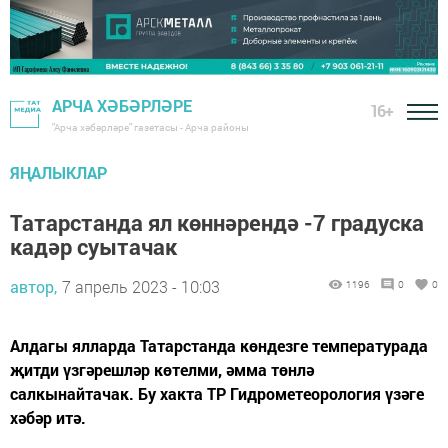
АРЧА ХӘБӘРЛӘРЕ
16+
"Арча хәбәрләре" газетасы - Арча районы
ЯҢАЛЫКЛАР
Татарстанда ял көннәрендә -7 градуска
кадәр суытачак
автор,
7 апрель 2023 - 10:03
1196
0
0
Алдагы ялларда Татарстанда көндезге температурада
җитди үзгәрешләр көтелми, әмма төнлә
салкынайтачак. Бу хакта ТР Гидрометеорология үзәге
хәбәр итә.