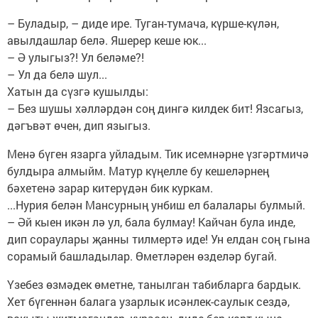
– Буладыр, – диде ире. Туган-тумача, күрше-күлән,
авылдашлар белә. Яшерер кеше юк...
– Ә улыгыз?! Ул беләме?!
– Ул да белә шул...
Хатын да сүзгә кушылды:
– Без шушы хәлләрдән соң дингә килдек бит! Язсагыз,
дәгъвәт өчен, дип языгыз.
Менә бүген язарга уйладым. Тик исемнәрне үзгәртмичә
булдыра алмыйм. Матур күңелле бу кешеләрнең
бәхетенә зарар китерүдән бик куркам.
...Нурия белән Мансурның унбиш ел балалары булмый.
– Әй кыен икән лә ул, бала булмау! Кайчан була инде,
дип сораулары җанны тилмертә иде! Ун елдан соң гына
сорамый башладылар. Өметләрен өзделәр бугай.
Үзебез өзмәдек өметне, танылган табибларга бардык.
Хет бүгеннән балага узарлык исәнлек-саулык сездә,