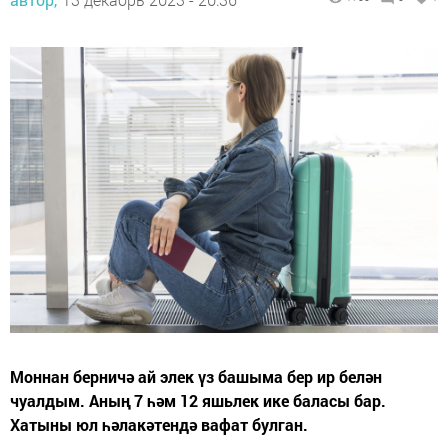
Моннан берничә ай элек үз башыма бер ир белән
чуалдым. Аның 7 һәм 12 яшьлек ике баласы бар.
Хатыны юл һәлакәтендә вафат булган.