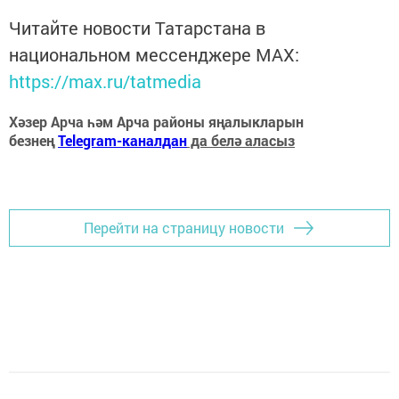
Читайте новости Татарстана в
национальном мессенджере MАХ:
https://max.ru/tatmedia
Хәзер Арча һәм Арча районы яңалыкларын
безнең
Telegram-каналдан
да белә аласыз
Перейти на страницу новости