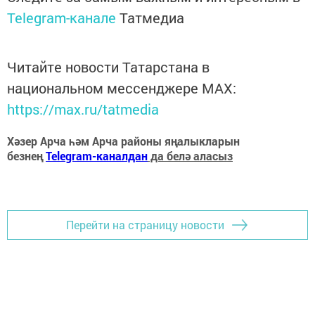
Telegram-канале
Татмедиа
Читайте новости Татарстана в
национальном мессенджере MАХ:
https://max.ru/tatmedia
Хәзер Арча һәм Арча районы яңалыкларын
безнең
Telegram-каналдан
да белә аласыз
Перейти на страницу новости