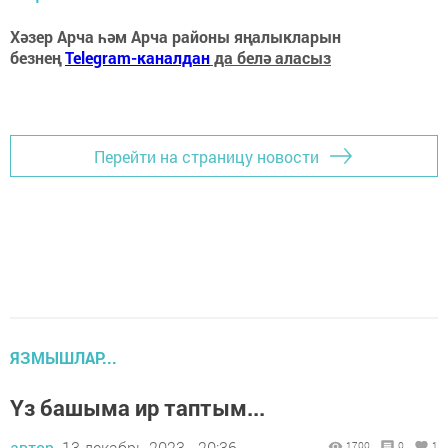
Хәзер Арча һәм Арча районы яңалыкларын
безнең
Telegram-каналдан
да белә аласыз
Перейти на страницу новости
ЯЗМЫШЛАР...
Үз башыма ир таптым...
автор,
13 декабрь 2023 - 20:36
1700
0
1