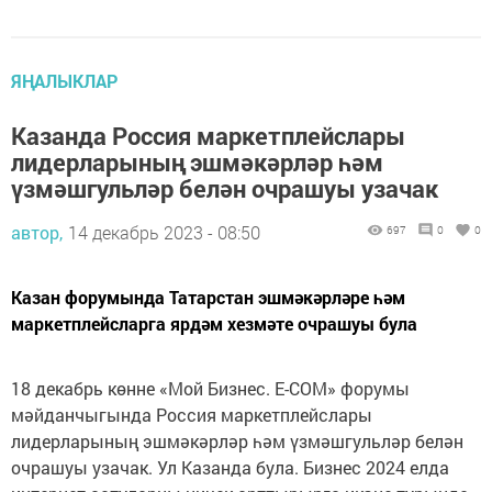
ЯҢАЛЫКЛАР
Казанда Россия маркетплейслары
лидерларының эшмәкәрләр һәм
үзмәшгульләр белән очрашуы узачак
автор,
14 декабрь 2023 - 08:50
697
0
0
Казан форумында Татарстан эшмәкәрләре һәм
маркетплейсларга ярдәм хезмәте очрашуы була
18 декабрь көнне «Мой Бизнес. E-COM» форумы
мәйданчыгында Россия маркетплейслары
лидерларының эшмәкәрләр һәм үзмәшгульләр белән
очрашуы узачак. Ул Казанда була. Бизнес 2024 елда