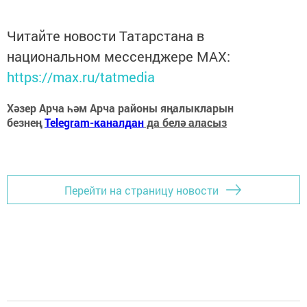
Читайте новости Татарстана в
национальном мессенджере MАХ:
https://max.ru/tatmedia
Хәзер Арча һәм Арча районы яңалыкларын
безнең
Telegram-каналдан
да белә аласыз
Перейти на страницу новости