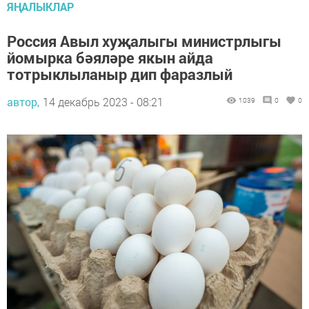
ЯҢАЛЫКЛАР
Россия Авыл хуҗалыгы министрлыгы
йомырка бәяләре якын айда
тотрыклыланыр дип фаразлый
автор,
14 декабрь 2023 - 08:21
1039
0
0