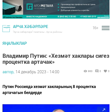
АРЧА ХӘБӘРЛӘРЕ
16+
"Арча хәбәрләре" газетасы - Арча районы
ЯҢАЛЫКЛАР
Владимир Путин: «Хезмәт хаклары сигез
процентка артачак»
автор,
14 декабрь 2023 - 14:00
963
0
0
Путин Россиядә хезмәт хакларының 8 процентка
артачагын белдерде