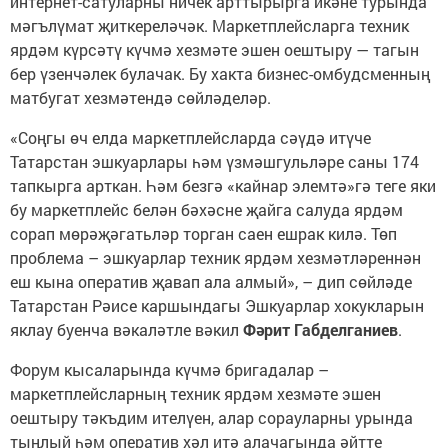
интернет-сатуларны ничек арттырырга икәне турында
мәгълүмат җиткереләчәк. Маркетплейсларга техник
ярдәм күрсәтү күчмә хезмәте эшен оештыру — тагын
бер үзенчәлек булачак. Бу хакта бизнес-омбудсменның
матбугат хезмәтендә сөйләделәр.
«Соңгы өч елда маркетплейсларда сәүдә итүче
Татарстан эшкуарлары һәм үзмәшгульләре саны 174
тапкырга арткан. Һәм безгә «кайнар элемтә»гә теге яки
бу маркетплейс белән бәхәсне җайга салуда ярдәм
сорап мөрәҗәгатьләр торган саен ешрак килә. Төп
проблема – эшкуарлар техник ярдәм хезмәтләреннән
еш кына оператив җавап ала алмый», – дип сөйләде
Татарстан Рәисе каршындагы Эшкуарлар хокукларын
яклау буенча вәкаләтле вәкил
Фәрит Габделганиев
.
Форум кысаларында күчмә бригадалар –
маркетплейсларның техник ярдәм хезмәте эшен
оештыру тәкъдим ителүен, алар сорауларны урында
тыңлый һәм оператив хәл итә алачагында әйтте