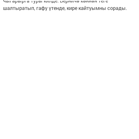
чыгарырга туры килде. Берничә көннән теге
шалтыратып, гафу үтенде, кире кайтуымны сорады.
Шулай ди менә! Номерын кара исемлеккә тыгып
куйдым. Бүтән аны күрәсем дә, ишетәсем дә килми.
Илгизә, Азнакай
http://shahrikazan.ru/news/әy-yazmyish/uz-basyma-ir-
taptym
Следите за самым важным и интересным в
Telegram-канале
Татмедиа
Читайте новости Татарстана в
национальном мессенджере MАХ:
https://max.ru/tatmedia