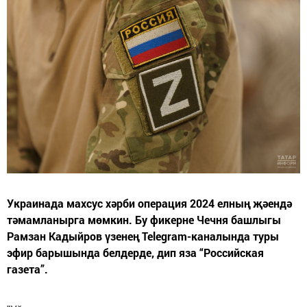
Украинада махсус хәрби операция 2024 елның җәендә
тәмамланырга мөмкин. Бу фикерне Чечня башлыгы
Рамзан Кадыйров үзенең Telegram-каналында туры
эфир барышында белдерде, дип яза “Российская
газета”.