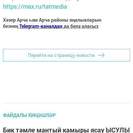
https://max.ru/tatmedia
Хәзер Арча һәм Арча районы яңалыкларын
безнең
Telegram-каналдан
да белә аласыз
Перейти на страницу новости
ФАЙДАЛЫ КИҢӘШЛӘР
Бик тәмле мантый камыры ясау ЫСУЛЫ