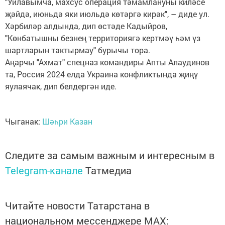
"Уйлавымча, махсус операция тәмамлануны киләсе
җәйдә, июньдә яки июльдә көтәргә кирәк", – диде ул.
Хәрбиләр алдында, дип өстәде Кадыйров,
"Көнбатышны безнең территориягә кертмәү һәм үз
шартларын тактырмау" бурычы тора.
Аңарчы "Ахмат" спецназ командиры Апты Алаудинов
та, Россия 2024 елда Украина конфликтында җиңү
яулаячак, дип белдергән иде.
Чыганак:
Шәһри Казан
Следите за самым важным и интересным в
Telegram-канале
Татмедиа
Читайте новости Татарстана в
национальном мессенджере MАХ: