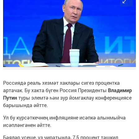
Россиядә реаль хезмәт хаклары сигез процентка
артачак. Бу хакта бүген Россия Президенты
Владимир
Путин
туры элемтә һәм зур йомгаклау конференциясе
барышында әйтте.
Ул бу күрсәткечнең инфляцияне исәпкә алынмыйча
исәпләнгәнен әйтте.
Бәяләр үсеше, үз чиратында, 7,5 процент тәшкил