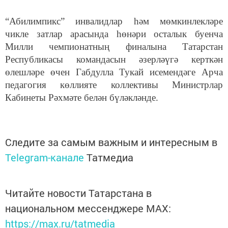
“Абилимпикс” инвалидлар һәм мөмкинлекләре
чикле затлар арасында һөнәри осталык буенча
Милли чемпионатның финалына Татарстан
Республикасы командасын әзерләүгә керткән
өлешләре өчен Габдулла Тукай исемендәге Арча
педагогия көллияте коллективы Министрлар
Кабинеты Рәхмәте белән бүләкләнде.
Следите за самым важным и интересным в
Telegram-канале
Татмедиа
Читайте новости Татарстана в
национальном мессенджере MАХ:
https://max.ru/tatmedia