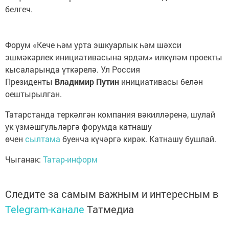
белгеч.
Форум «Кече һәм урта эшкуарлык һәм шәхси
эшмәкәрлек инициативасына ярдәм» илкүләм проекты
кысаларында үткәрелә. Ул Россия
Президенты
Владимир Путин
инициативасы белән
оештырылган.
Татарстанда теркәлгән компания вәкилләренә, шулай
ук үзмәшгульләргә форумда катнашу
өчен
сылтама
буенча күчәргә кирәк. Катнашу бушлай.
Чыганак:
Татар-информ
Следите за самым важным и интересным в
Telegram-канале
Татмедиа