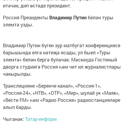
итәчәк, дип өстәде президент.
Россия Президенты
Владимир Путин
белән туры
элемтә узды.
Владимир Путин бүген зур матбугат конференциясе
барышында елга нәтиҗә ясады, ул быел «Туры
элемтә» белән бергә булачак. Мәскәүдә Гостиный
дворга студиягә Россия һәм чит ил журналистлары
чакырылды.
Трансляцияне «Беренче канал», «Россия-1»,
«Россия-24», «НТВ», «ОТР», «Мир», шулай ук «Маяк»,
«Вести FM» һәм «Радио Россия» радиостанцияләре
алып барды.
Чыганак:
Татар-информ