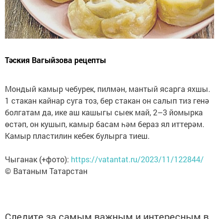
Тәския Вагыйзова рецепты
Мондый камыр чебурек, пилмән, мантый ясарга яхшы.
1 стакан кайнар суга тоз, бер стакан он салып тиз генә
болгатам да, ике аш кашыгы сыек май, 2–3 йомырка
өстәп, он кушып, камыр басам һәм бераз ял иттерәм.
Камыр пластилин кебек булырга тиеш.
Чыганак (+фото):
https://vatantat.ru/2023/11/122844/
© Ватаным Татарстан
Следите за самым важным и интересным в