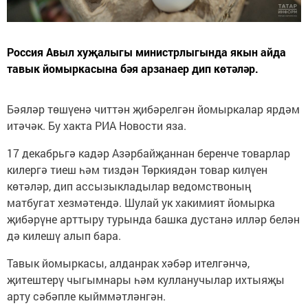
Россия Авыл хуҗалыгы министрлыгында якын айда
тавык йомыркасына бәя арзанаер дип көтәләр.
Бәяләр төшүенә читтән җибәрелгән йомыркалар ярдәм
итәчәк. Бу хакта РИА Новости яза.
17 декабрьгә кадәр Азәрбайҗаннан беренче товарлар
килергә тиеш һәм тиздән Төркиядән товар килүен
көтәләр, дип ассызыкладылар ведомствоның
матбугат хезмәтендә. Шулай ук хакимият йомырка
җибәрүне арттыру турында башка дустанә илләр белән
дә килешү алып бара.
Тавык йомыркасы, алданрак хәбәр ителгәнчә,
җитештерү чыгымнары һәм кулланучылар ихтыяҗы
арту сәбәпле кыйммәтләнгән.