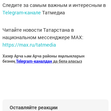
Следите за самым важным и интересным в
Telegram-канале
Татмедиа
Читайте новости Татарстана в
национальном мессенджере MАХ:
https://max.ru/tatmedia
Хәзер Арча һәм Арча районы яңалыкларын
безнең
Telegram-каналдан
да белә аласыз
Оставляйте реакции