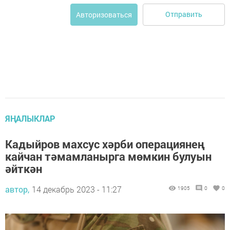
Отправить
Авторизоваться
ЯҢАЛЫКЛАР
Кадыйров махсус хәрби операциянең
кайчан тәмамланырга мөмкин булуын
әйткән
автор,
14 декабрь 2023 - 11:27
1905
0
0