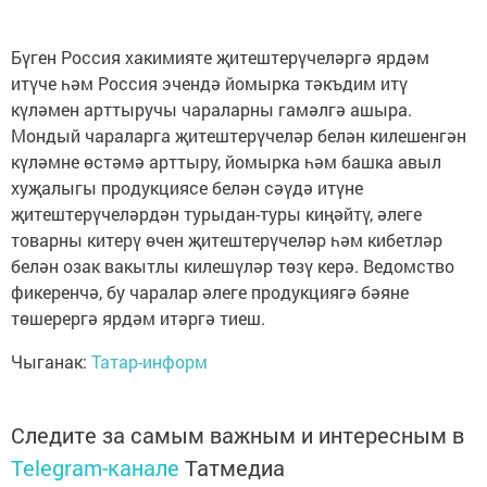
Бүген Россия хакимияте җитештерүчеләргә ярдәм
итүче һәм Россия эчендә йомырка тәкъдим итү
күләмен арттыручы чараларны гамәлгә ашыра.
Мондый чараларга җитештерүчеләр белән килешенгән
күләмне өстәмә арттыру, йомырка һәм башка авыл
хуҗалыгы продукциясе белән сәүдә итүне
җитештерүчеләрдән турыдан-туры киңәйтү, әлеге
товарны китерү өчен җитештерүчеләр һәм кибетләр
белән озак вакытлы килешүләр төзү керә. Ведомство
фикеренчә, бу чаралар әлеге продукциягә бәяне
төшерергә ярдәм итәргә тиеш.
Чыганак:
Татар-информ
Следите за самым важным и интересным в
Telegram-канале
Татмедиа