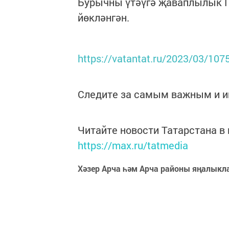
Бурычны үтәүгә җаваплылык 
йөкләнгән.
https://vatantat.ru/2023/03/107
Следите за самым важным и 
Читайте новости Татарстана 
https://max.ru/tatmedia
Хәзер Арча һәм Арча районы яңалыкл