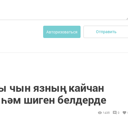
Отправить
Авторизоваться
ы чын язның кайчан
 һәм шиген белдерде
1435
0