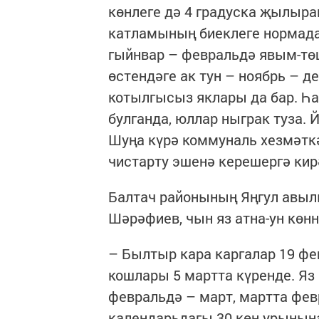
көнлеге дә 4 градуска җылырак
катламының биеклеге нормада
гыйнвар – февральдә явым-төш
өстендәге ак тун – ноябрь – 
котылгысыз яклары да бар. Һ
булганда, юллар ныграк туза. 
Шуңа күрә коммуналь хезмәткә
чистарту эшенә керешергә кир
Балтач районының Яңгул авыл
Шәрәфиев, чын яз атна-ун көнн
– Былтыр кара каргалар 19 фе
кошлары 5 мартта күренде. Яз
февральдә – март, мартта фе
календарьдагы 30 көн урынына,