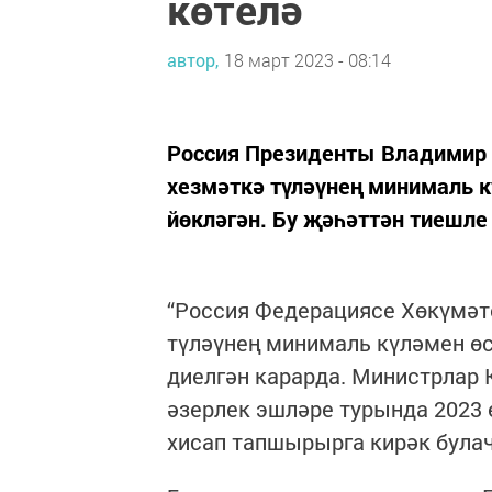
көтелә
автор,
18 март 2023 - 08:14
Россия Президенты Владимир 
хезмәткә түләүнең минималь 
йөкләгән. Бу җәһәттән тиешл
“Россия Федерациясе Хөкүмәт
түләүнең минималь күләмен өс
диелгән карарда. Министрлар
әзерлек эшләре турында 2023 
хисап тапшырырга кирәк булач