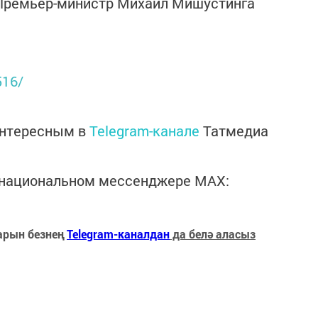
Премьер-министр Михаил Мишустинга
516/
интересным в
Telegram-канале
Татмедиа
в национальном мессенджере MАХ:
арын безнең
Telegram-каналдан
да белә аласыз