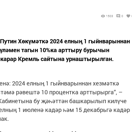
1503
0
Путин Хөкүмәткә 2024 елның 1 гыйнварыннан
күләмен тагын 10%ка арттыру бурычын
е карар Кремль сайтына урнаштырылган.
енә: 2024 елның 1 гыйнварыннан хезмәткә
тәмә рәвештә 10 процентка арттырырга”, –
 Кабинетына бу җәһәттән башкарылып килүче
елның 1 июленә кадәр һәм 15 декабрьгә кадәр
ак.