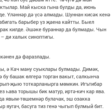
ктылар. Май кыска гына булды да, июнь
е. Үләннәр дә үсә алмады. Шуннан кисәк кенә
табигать барыбер үз җаена кайтты. Быел
ак килде. Әшәке бураннар да булмады. Чын
 – ди халык синоптигы.
икәнен дә фаразлады.
ы, ә Кач ману суыклары булмады. Димәк,
 бу башак өлгерә торган вакыт, салкынча
 урып-җыю тоткарланырга мөмкин. Игътибар
ез һава торышы бик матур, иртә-кич кар ява.
а явым-төшемнәр булачак, эш озакка
р яугач, басуга тиз генә чыгып булмый бит.