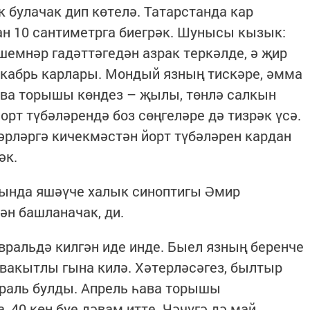
 булачак дип көтелә. Татарстанда кар
н 10 сантиметрга биегрәк. Шунысы кызык:
емнәр гадәттәгедән азрак теркәлде, ә җир
декабрь карлары. Мондый язның тискәре, әмма
ава торышы көндез – җылы, төнлә салкын
Йорт түбәләрендә боз сөңгеләре дә тизрәк үсә.
рләргә кичекмәстән йорт түбәләрен кардан
әк.
ында яшәүче халык синоптигы Әмир
ән башланачак, ди.
вральдә килгән иде инде. Быел язның беренче
 вакытлы гына килә. Хәтерләсәгез, былтыр
враль булды. Апрель һава торышы
 40 көн буе дәвам итте. Чәчүгә дә май