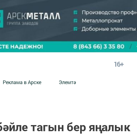
16+
Реклама в Арске
Элемтә
бәйле тагын бер яңалык