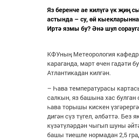
Яз беренче ае килүгә үк җиң 
астында – су, өй кыекларыннан
Иртә язмы бу? Әнә шул сорауг
КФУның Метеорология кафедр
караганда, март өчен гадәти 
Атлантикадан килгән.
– Һава температурасы картасы
салкын, яз башына хас булган 
һава торышы кискен үзгәрергә
дигән сүз түгел, әлбәттә. Без
күзәтүләрдән чыгып шуны әйтә
башы тиешле нормадан 2,5 гра