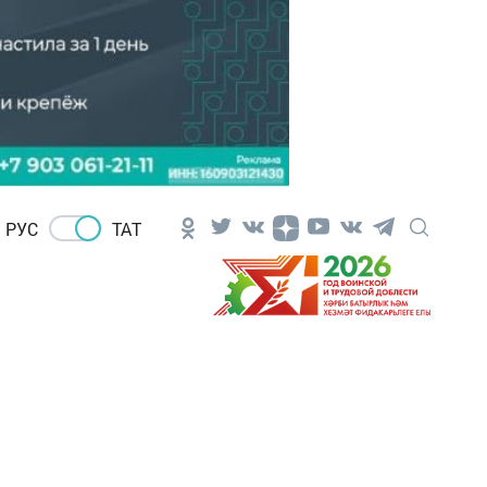
РУС
ТАТ