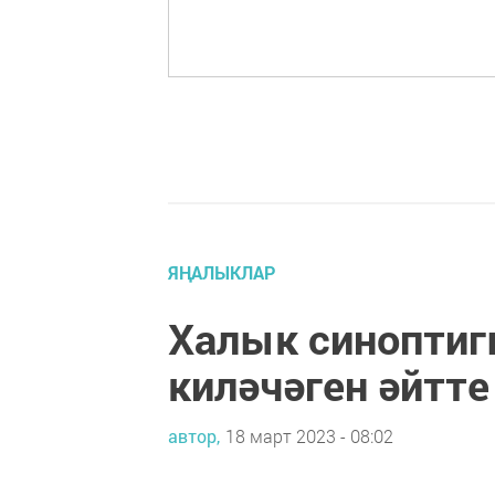
ЯҢАЛЫКЛАР
Халык синоптиг
киләчәген әйтте
автор,
18 март 2023 - 08:02