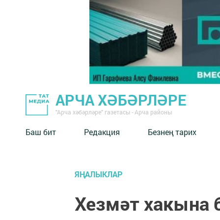
АРЧА ХӘБӘРЛӘРЕ
"Арча хәбәрләре" газетасы - Арча районы
Баш бит
Редакция
Безнең тарих
ЯҢАЛЫКЛАР
Хезмәт хакына 