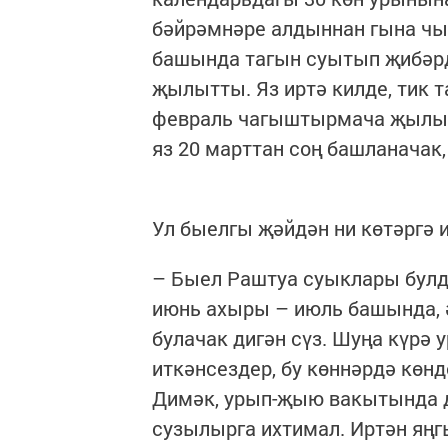
бәйрәмнәре алдыннан гына чы
башында тагын суытып җибәрд
җылытты. Яз иртә килде, тик 
февраль чагыштырмача җылыр
яз 20 марттан соң башланачак,
Ул быелгы җәйдән ни көтәргә 
– Быел Раштуа суыклары булд
июнь ахыры – июль башында, ә
булачак дигән сүз. Шуңа күрә
иткәнсездер, бу көннәрдә көнд
Димәк, урып-җыю вакытында д
сузылырга ихтимал. Иртән яңгы