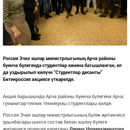
Россия Эчке эшләр министрлыгының Арча районы
буенча бүлегендә студентлар көненә багышланган, ел
да уздырылып килүче “Студентлар десанты”
Бөтенроссия акциясе үткәрелде.
Акция барышында Арча районы буенча бүлегенә Арча
гуманитар-техник техникумы студентлары килде.
Россия Эчке эшләр министрлыгының бүлек җитәкчесе
урынбасары-шәхси состав белән эшләү бүлеге
җитәкчесе полиция капитаны
Римма Нурмөхәммәтова