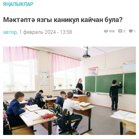
ЯҢАЛЫКЛАР
Мәктәптә язгы каникул кайчан була?
автор,
1 февраль 2024 - 13:58
808
0
1