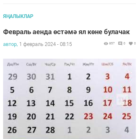
ЯҢАЛЫКЛАР
Февраль аенда өстәмә ял көне булачак
автор,
1 февраль 2024 - 08:15
857
0
0