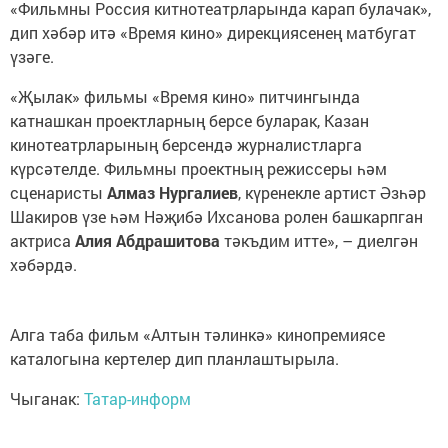
«Фильмны Россия китнотеатрларында карап булачак»,
дип хәбәр итә «Время кино» дирекциясенең матбугат
үзәге.
«Җылак» фильмы «Время кино» питчингында
катнашкан проектларның берсе буларак, Казан
кинотеатрларының берсендә журналистларга
күрсәтелде. Фильмны проектның режиссеры һәм
сценаристы
Алмаз Нургалиев
, күренекле артист Әзһәр
Шакиров үзе һәм Нәҗибә Ихсанова ролен башкарпган
актриса
Алия Абдрашитова
тәкъдим итте», – диелгән
хәбәрдә.
Алга таба фильм «Алтын тәлинкә» кинопремиясе
каталогына кертелер дип планлаштырыла.
Чыганак:
Татар-информ