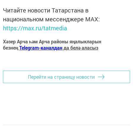
Читайте новости Татарстана в
национальном мессенджере MАХ:
https://max.ru/tatmedia
Хәзер Арча һәм Арча районы яңалыкларын
безнең
Telegram-каналдан
да белә аласыз
Перейти на страницу новости