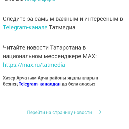
Следите за самым важным и интересным в
Telegram-канале
Татмедиа
Читайте новости Татарстана в
национальном мессенджере MАХ:
https://max.ru/tatmedia
Хәзер Арча һәм Арча районы яңалыкларын
безнең
Telegram-каналдан
да белә аласыз
Перейти на страницу новости