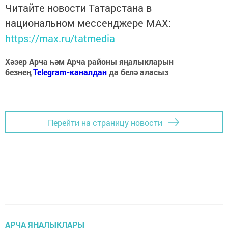
Читайте новости Татарстана в
национальном мессенджере MАХ:
https://max.ru/tatmedia
Хәзер Арча һәм Арча районы яңалыкларын
безнең
Telegram-каналдан
да белә аласыз
Перейти на страницу новости
АРЧА ЯҢАЛЫКЛАРЫ