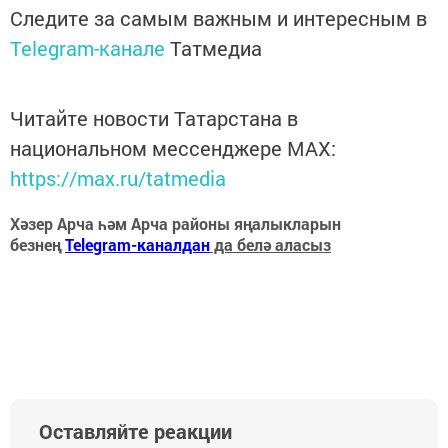
Следите за самым важным и интересным в
Telegram-канале
Татмедиа
Читайте новости Татарстана в
национальном мессенджере MАХ:
https://max.ru/tatmedia
Хәзер Арча һәм Арча районы яңалыкларын
безнең
Telegram-каналдан
да белә аласыз
Оставляйте реакции