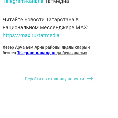
Telegram-канале
Татмедиа
Читайте новости Татарстана в
национальном мессенджере MАХ:
https://max.ru/tatmedia
Хәзер Арча һәм Арча районы яңалыкларын
безнең
Telegram-каналдан
да белә аласыз
Перейти на страницу новости