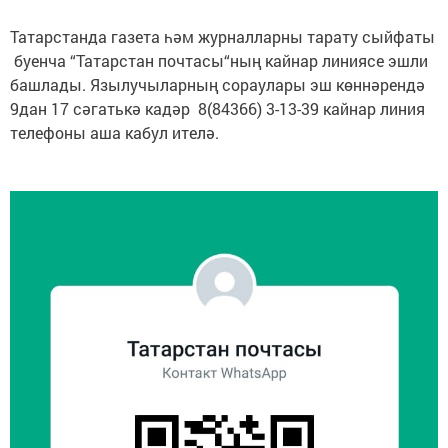
Татарстанда газета һәм журналларны тарату сыйфаты
буенча “Татарстан почтасы“ның кайнар линиясе эшли
башлады. Язылучыларның сораулары эш көннәрендә
9дан 17 сәгатькә кадәр 8(84366) 3-13-39 кайнар линия
телефоны аша кабул ителә.