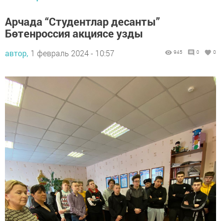
Арчада “Студентлар десанты”
Бөтенроссия акциясе узды
автор,
1 февраль 2024 - 10:57
945
0
0