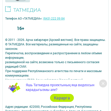
Телефон АО «ТАТМЕДИА»:
(843) 222 09 84
16+
© 2011 - 2026. Арча хәбәрләре (Арский вестник). Все права защищены.
© ТАТМЕДИА. Все материалы, размещенные на сайте, защищены
законом.
Перепечатка, воспроизведение и распространение в любом объеме
информации,
размещенной на сайте, возможна только с письменного согласия
редакций СМИ.
При поддержке Республиканского агентства по печати и массовым
коммуникациям.
Наименование СМИ: Арча хәбәрләре (Арский вестник)
СМИ зарегистрировано Федеральной службой по надзору в сфере
Яшь Татмедиа проектының яңа видеосын
связи,
карадыгызмы әле?
информационных технологий и массовых коммуникаций
Карарга
запись о регистрации СМИ Эл № ФС77–87940 от 16.08.2024
ФИО главного редактора: Насибуллин Исрафил Рахматуллович
Адрес редакции: 422000, Российская Федерация, Республика
Татарстан, Арский муниципальный район, г. Арск, ул. Банковская, д.