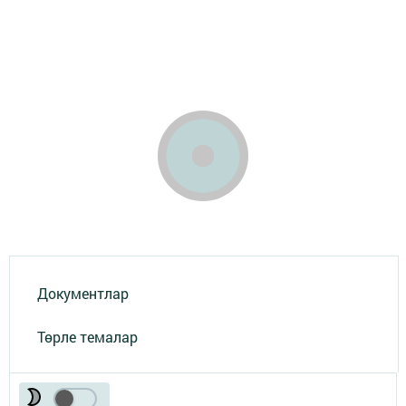
Документлар
Төрле темалар