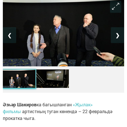
❮
❯
Әзһәр Шакиров
ка багышланган
«Җылак»
фильмы
артистның туган көнендә – 22 февральдә
прокатка чыга.