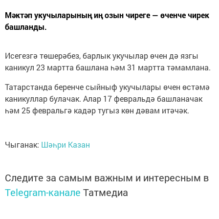
Мәктәп укучыларының иң озын чиреге — өченче чирек
башланды.
Исегезгә төшерәбез, барлык укучылар өчен дә язгы
каникул 23 мартта башлана һәм 31 мартта тәмамлана.
Татарстанда беренче сыйныф укучылары өчен өстәмә
каникуллар булачак. Алар 17 февральдә башланачак
һәм 25 февральгә кадәр тугыз көн дәвам итәчәк.
Чыганак:
Шәһри Казан
Следите за самым важным и интересным в
Telegram-канале
Татмедиа