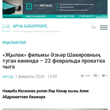
АРЧА ХӘБӘРЛӘРЕ
16+
"Арча хәбәрләре" газетасы - Арча районы
ЯҢАЛЫКЛАР
«Җылак» фильмы Әзһәр Шакировның
туган көнендә – 22 февральдә прокатка
чыга
автор,
1 февраль 2024 - 15:50
1451
0
0
Нәҗибә Ихсанова ролен Яңа Кенәр кызы Алия
Абдрашитова башкара