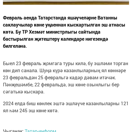
Февраль аенда Татарстанда яшәүчеләрне Ватанны
саклаучылар көне уңаеннан кыскартылган эш атнасы
көтә. Бу ТР Хезмәт министрлыгы сайтында
бастырылган җитештерү календаре нигезендә
билгеләнә.
Быел 23 февраль җомгага туры килә, бу эшләми торган
көн дип санала. Шуңа күрә казанлыларның ял көннәре
23 февральдән 25 февральгә кадәр дәвам итәчәк.
Пәнҗешәмбе, 22 февральдә, эш көне озынлыгы бер
сәгатькә кыскара.
2024 елда биш көнлек эштә эшләүче казанлыларны 121
ял һәм 245 эш көне көтә.
Чыганак:
Татар-информ