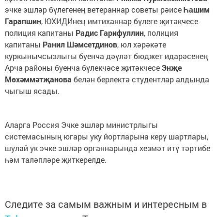
эчке эшләр бүлегенең ветераннар советы рәисе
Һашим
Гарапшин
, ЮХИДИнец имтиханнар бүлеге җитәкчесе
полиция капитаны
Радис Гарифуллин
, полиция
капитаны
Ранил Шәмсетдинов
, юл хәрәкәте
куркынычсызлыгы буенча дәүләт бюджет идарәсенең
Арча районы буенча бүлекчәсе җитәкчесе
Энҗе
Мөхәммәтҗанова
белән берлектә студентлар алдында
чыгыш ясады.
Аларга Россия Эчке эшләр министрлыгы
системасының югары уку йортларына керү шартлары,
шулай ук эчке эшләр органнарында хезмәт итү тәртибе
һәм таләпләре җиткерелде.
Следите за самым важным и интересным в