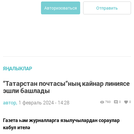
Отправить
Авторизоваться
ЯҢАЛЫКЛАР
“Татарстан почтасы“ның кайнар линиясе
эшли башлады
автор,
1 февраль 2024 - 14:28
793
0
0
Газета һәм журналларга язылучылардан сораулар
кабул ителә