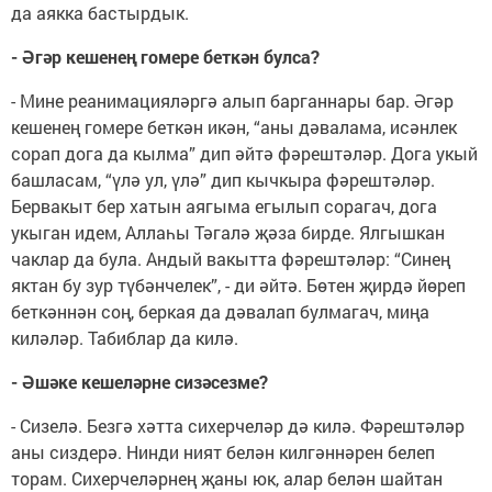
да аякка бастырдык.
- Әгәр кешенең гомере беткән булса?
- Мине реанимацияләргә алып барганнары бар. Әгәр
кешенең гомере беткән икән, “аны дәвалама, исәнлек
сорап дога да кылма” дип әйтә фәрештәләр. Дога укый
башласам, “үлә ул, үлә” дип кычкыра фәрештәләр.
Бервакыт бер хатын аягыма егылып сорагач, дога
укыган идем, Аллаһы Тәгалә җәза бирде. Ялгышкан
чаклар да була. Андый вакытта фәрештәләр: “Синең
яктан бу зур түбәнчелек”, - ди әйтә. Бөтен җирдә йөреп
беткәннән соң, беркая да дәвалап булмагач, миңа
киләләр. Табиблар да килә.
- Әшәке кешеләрне сизәсезме?
- Сизелә. Безгә хәтта сихерчеләр дә килә. Фәрештәләр
аны сиздерә. Нинди ният белән килгәннәрен белеп
торам. Сихерчеләрнең җаны юк, алар белән шайтан