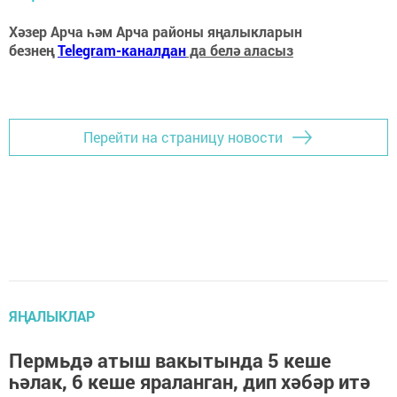
Хәзер Арча һәм Арча районы яңалыкларын
безнең
Telegram-каналдан
да белә аласыз
Перейти на страницу новости
ЯҢАЛЫКЛАР
Пермьдә атыш вакытында 5 кеше
һәлак, 6 кеше яраланган, дип хәбәр итә