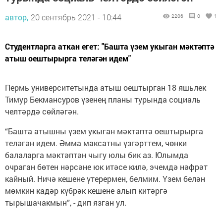
автор,
20 сентябрь 2021 - 10:44
2206
0
1
Студентларга аткан егет: "Башта үзем укыган мәктәптә
атыш оештырырга теләгән идем"
Пермь университетында атыш оештырган 18 яшьлек
Тимур Бекмансуров үзенең планы турында социаль
челтәрдә сөйләгән.
“Башта атышны үзем укыган мәктәптә оештырырга
теләгән идем. Әмма максатны үзгәрттем, чөнки
балаларга мәктәптән чыгу юлы бик аз. Юлымда
очраган бөтен нәрсәне юк итәсе килә, эчемдә нәфрәт
кайный. Ничә кешене үтерермен, белмим. Үзем белән
мөмкин кадәр күбрәк кешене алып китәргә
тырышачакмын”, - дип язган ул.