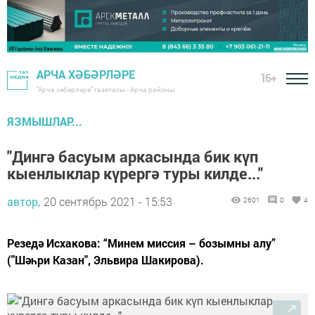
АРЧА ХӘБӘРЛӘРЕ
16+
"Арча хәбәрләре" газетасы - Арча районы
ЯЗМЫШЛАР...
"Дингә басуым аркасында бик күп
кыенлыклар күрергә туры килде..."
автор,
20 сентябрь 2021 - 15:53
2601
0
4
Резедә Исхакова: “Минем миссия – бозымны алу”
("Шәһри Казан", Эльвира Шакирова).