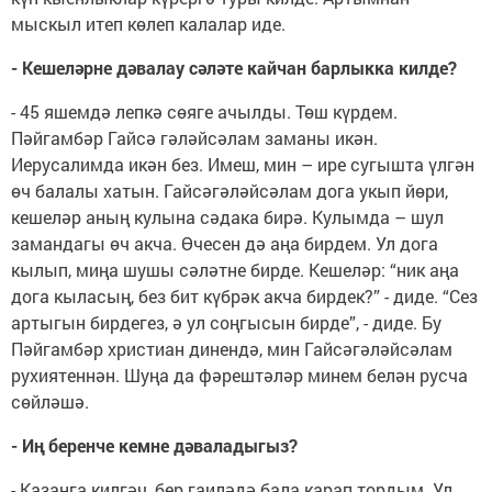
мыскыл итеп көлеп калалар иде.
- Кешеләрне дәвалау сәләте кайчан барлыкка килде?
- 45 яшемдә лепкә сөяге ачылды. Төш күрдем.
Пәйгамбәр Гайсә гәләйсәлам заманы икән.
Иерусалимда икән без. Имеш, мин – ире сугышта үлгән
өч балалы хатын. Гайсәгәләйсәлам дога укып йөри,
кешеләр аның кулына сәдака бирә. Кулымда – шул
замандагы өч акча. Өчесен дә аңа бирдем. Ул дога
кылып, миңа шушы сәләтне бирде. Кешеләр: “ник аңа
дога кыласың, без бит күбрәк акча бирдек?” - диде. “Сез
артыгын бирдегез, ә ул соңгысын бирде”, - диде. Бу
Пәйгамбәр христиан динендә, мин Гайсәгәләйсәлам
рухиятеннән. Шуңа да фәрештәләр минем белән русча
сөйләшә.
- Иң беренче кемне дәваладыгыз?
- Казанга килгәч, бер гаиләдә бала карап тордым. Ул