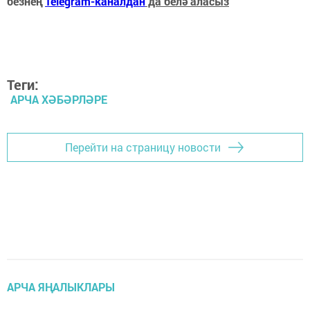
безнең
Telegram-каналдан
да белә аласыз
Теги:
АРЧА ХӘБӘРЛӘРЕ
Перейти на страницу новости
АРЧА ЯҢАЛЫКЛАРЫ