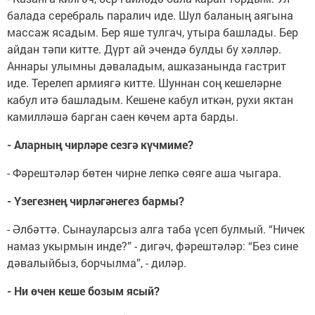
балада серебраль паралич иде. Шул баланың аягына
массаж ясадым. Бер яше тулгач, утыра башлады. Бер
айдан тәпи китте. Дүрт ай эчендә булды бу хәлләр.
Аннары улымны дәваладым, ашказанында гастрит
иде. Терелеп армиягә китте. Шуннан соң кешеләрне
кабул итә башладым. Кешене кабул иткән, рухи яктан
камилләшә барган саен көчем арта барды.
- Аларның чирләре сезгә күчмиме?
- Фәрештәләр бөтен чирне лепкә сөяге аша чыгара.
- Үзегезнең чирләгәнегез бармы?
- Әлбәттә. Сынауларсыз алга таба үсеп булмый. “Ничек
намаз укырмын инде?” - дигәч, фәрештәләр: “Без сине
дәвалыйбыз, борчылма”, - диләр.
- Ни өчен кеше бозым ясый?