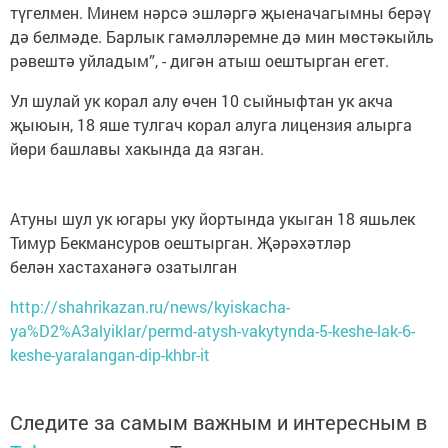
түгелмен. Минем нәрсә эшләргә җыеначагымны берәү
дә белмәде. Барлык гамәлләремне дә мин мөстәкыйль
рәвештә уйладым”, - дигән атыш оештырган егет.
Ул шулай ук корал алу өчен 10 сыйныфтан ук акча
җыюын, 18 яше тулгач корал алуга лицензия алырга
йөри башлавы хакында да язган.
Атуны шул ук югары уку йортында укыган 18 яшьлек
Тимур Бекмансуров оештырган. Җәрәхәтләр
белән хастаханәгә озатылган
http://shahrikazan.ru/news/kyiskacha-
ya%D2%A3alyiklar/permd-atysh-vakytynda-5-keshe-lak-6-
keshe-yaralangan-dip-khbr-it
Следите за самым важным и интересным в