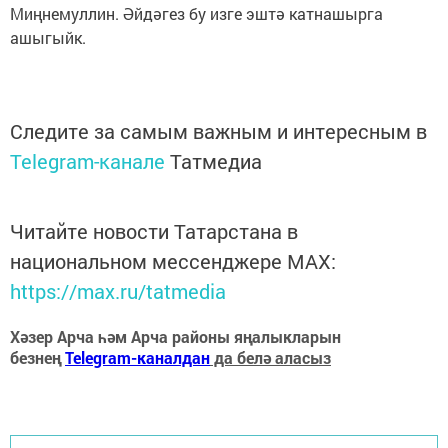
Миңнемуллин. Әйдәгез бу изге эштә катнашырга
ашыгыйк.
Следите за самым важным и интересным в
Telegram-канале
Татмедиа
Читайте новости Татарстана в
национальном мессенджере MАХ:
https://max.ru/tatmedia
Хәзер Арча һәм Арча районы яңалыкларын
безнең
Telegram-каналдан
да белә аласыз