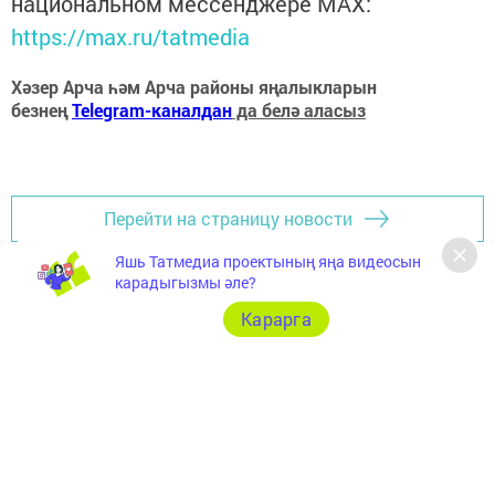
национальном мессенджере MАХ:
https://max.ru/tatmedia
Хәзер Арча һәм Арча районы яңалыкларын
безнең
Telegram-каналдан
да белә аласыз
Перейти на страницу новости
Яшь Татмедиа проектының яңа видеосын
карадыгызмы әле?
Карарга