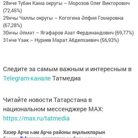
28нче Түбән Кама округы – Морозов Олег Викторович
(72,45%)
29нчы Чаллы округы – Когогина Әлфия Гомәровна
(67,28%)
30нчы Әлмәт – Ягәфаров Азат Фердинандович (69,77%)
31нче Үзәк – Нуриев Марат Абделхаевич (56,93%)
Следите за самым важным и интересным в
Telegram-канале
Татмедиа
Читайте новости Татарстана в
национальном мессенджере MАХ:
https://max.ru/tatmedia
Хәзер Арча һәм Арча районы яңалыкларын