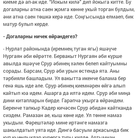
киеме дә ап-ак иде. “Йокым килә” дип йокыга китте. Бу
догаларны атна саен җомга көнне укый торган булдым,
әни атна саен төшкә керә иде. Соңгысында елмаеп, бик
матур булып керде.
- Догаларны ничек өйрәндегез?
- Нурлат районында (иремнең туган ягы) яшәүче
Нургаян әби өйрәтте. Бервакыт Нургаян әби күрше
авылда яшәүче Срур әбинең хәлен белеп кайтуымны
сорады. Барсам, Срур әби урын өстендә ята. Аны
тәрбияли башладым. Ул вакытта икенче балама бер
генә яшь иде әле. Срур әбинең киемнәрен өйгә алып
кайтып юа идем. Ашарга да илтә идем. Срур әби миңа
дини китапларын бирде. Гарәпчә укырга өйрәндем.
Беренче тапкыр Кадер кичәсен Срур әбидән кайтканда
сиздем. Рамазан ае, кыш көне иде. Ул төнне намаз
укыдым. Фәрештәләр мине иртәнге намазга
шакылдатып уята иде. Дингә басуым аркасында бик
күп кыенлыклар күрергә туры килде. Артымнан