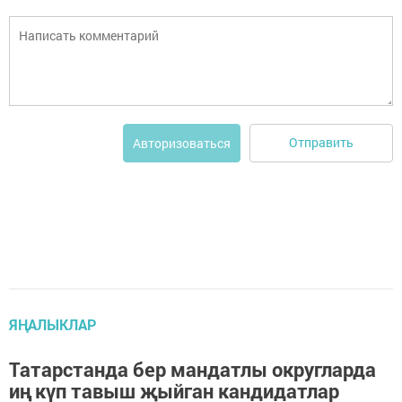
Отправить
Авторизоваться
ЯҢАЛЫКЛАР
Татарстанда бер мандатлы округларда
иң күп тавыш җыйган кандидатлар