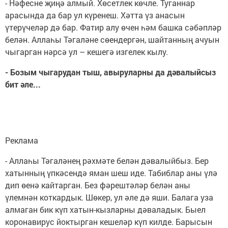
- Нәфесне җиңә алмый. Хөсетлек көчле. Туганнар
арасында да бар ул күренеш. Хәтта үз анасын
үтерүчеләр дә бар. Фатир алу өчен һәм башка сәбәпләр
белән. Аллаһы Тәгаләне сөендергән, шайтанның ачуын
чыгарган нәрсә ул – кешегә изгелек кылу.
- Бозым чыгарудан тыш, авыруларны да дәвалыйсыз
бит әле...
Реклама
- Аллаһы Тәгаләнең рәхмәте белән дәвалыйбыз. Бер
хатынның үпкәсендә яман шеш иде. Табиблар аны үлә
дип өенә кайтарган. Без фәрештәләр белән аны
үлемнән коткардык. Шөкер, ул әле дә яши. Балага уза
алмаган бик күп хатын-кызларны дәваладык. Быел
коронавирус йоктырган кешеләр күп килде. Барысын