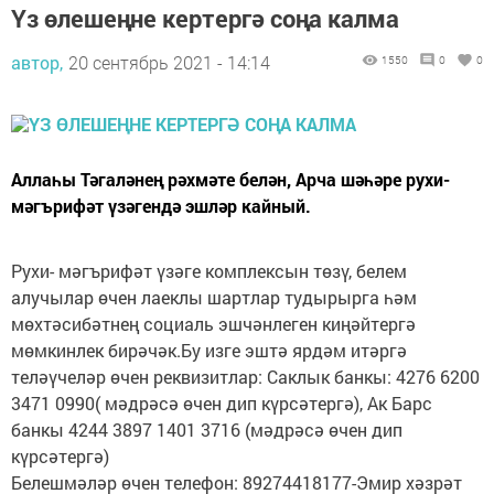
Үз өлешеңне кертергә соңа калма
автор,
20 сентябрь 2021 - 14:14
1550
0
0
Аллаһы Тәгаләнең рәхмәте белән, Арча шәһәре рухи-
мәгърифәт үзәгендә эшләр кайный.
Рухи- мәгърифәт үзәге комплексын төзү, белем
алучылар өчен лаеклы шартлар тудырырга һәм
мөхтәсибәтнең социаль эшчәнлеген киңәйтергә
мөмкинлек бирәчәк.Бу изге эштә ярдәм итәргә
теләүчеләр өчен реквизитлар: Саклык банкы: 4276 6200
3471 0990( мәдрәсә өчен дип күрсәтергә), Ак Барс
банкы 4244 3897 1401 3716 (мәдрәсә өчен дип
күрсәтергә)
Белешмәләр өчен телефон: 89274418177-Эмир хәзрәт