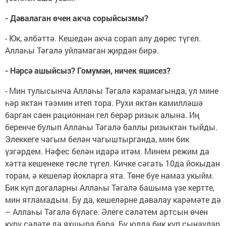
- Дәвалаган өчен акча сорыйсызмы?
- Юк, әлбәттә. Кешедән акча сорап алу дөрес түгел.
Аллаһы Тәгалә уйламаган җирдән бирә.
- Нәрсә ашыйсыз? Гомумән, ничек яшисез?
- Мин тулысынча Аллаһы Тәгалә карамагында, ул мине
һәр яктан тәэмин итеп тора. Рухи яктан камилләшә
барган саен рационнан гел берәр ризык алына. Иң
беренче булып Аллаһы Тәгалә баллы ризыктан тыйды.
Элеккеге чагым белән чагыштырганда, мин бик
үзгәрдем. Нәфес белән идарә итәм. Минем режим да
хәтта кешенеке төсле түгел. Кичке сәгать 10да йокыдан
торам, ә кешеләр йокларга ята. Төне буе намаз укыйм.
Бик күп догаларны Аллаһы Тәгалә башыма үзе кертте,
мин ятламадым. Бу да, кешеләрне дәвалау карәмәте дә
– Аллаһы Тәгалә бүләге. Әлеге сәләтем артсын өчен
күрү сәләте дә яхшыра бара. Бу юлда бик күп сынаулар