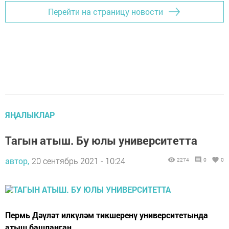
Перейти на страницу новости
ЯҢАЛЫКЛАР
Тагын атыш. Бу юлы университетта
автор,
20 сентябрь 2021 - 10:24
2274
0
0
Пермь Дәүләт илкүләм тикшеренү университетында
атыш башланган.