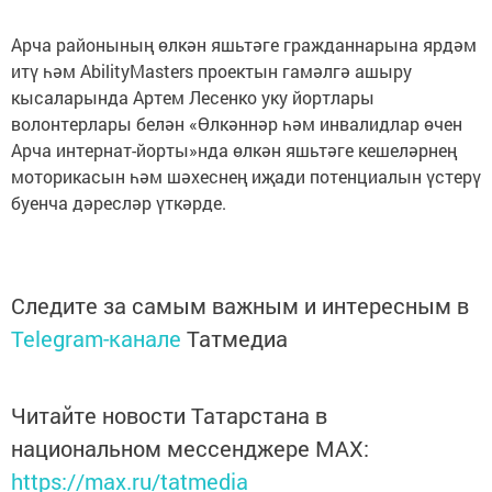
Арча районының өлкән яшьтәге гражданнарына ярдәм
итү һәм AbilityMasters проектын гамәлгә ашыру
кысаларында Артем Лесенко уку йортлары
волонтерлары белән «Өлкәннәр һәм инвалидлар өчен
Арча интернат-йорты»нда өлкән яшьтәге кешеләрнең
моторикасын һәм шәхеснең иҗади потенциалын үстерү
буенча дәресләр үткәрде.
Следите за самым важным и интересным в
Telegram-канале
Татмедиа
Читайте новости Татарстана в
национальном мессенджере MАХ:
https://max.ru/tatmedia