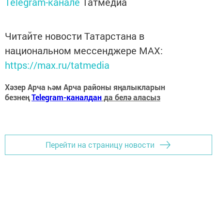
Telegram-канале
Татмедиа
Читайте новости Татарстана в
национальном мессенджере MАХ:
https://max.ru/tatmedia
Хәзер Арча һәм Арча районы яңалыкларын
безнең
Telegram-каналдан
да белә аласыз
Перейти на страницу новости