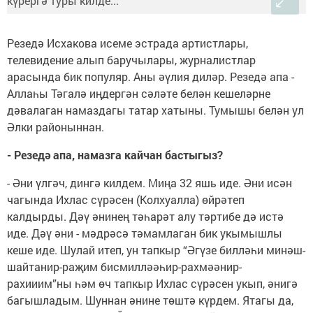
Резедә Исхакова исеме эстрада артистлары,
телевидение алып баручылары, журналистлар
арасында бик популяр. Аны әүлия диләр. Резедә апа -
Аллаһы Тәгалә иңдергән сәләте белән кешеләрне
дәвалаган намаздагы татар хатыны. Тумышы белән ул
Әлки районыннан.
- Резедә апа, намазга кайчан бастыгыз?
- Әни үлгәч, дингә килдем. Миңа 32 яшь иде. Әни исән
чагында Ихлас сүрәсен (Колхуалла) өйрәтеп
калдырды. Дәү әнинең тәһарәт алу тәртибе дә истә
иде. Дәү әни - мәдрәсә тәмамлаган бик укымышлы
кеше иде. Шулай итеп, ун тапкыр “Әгүзе билләһи минәш-
шайтанир-раҗим бисмилләәһир-рахмәәнир-
рахииим”ны һәм өч тапкыр Ихлас сүрәсен укып, әнигә
багышладым. Шуннан әнине төштә күрдем. Ятагы да,