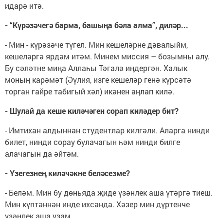
идарә итә.
- “Күрәзәчегә барма, башыңа бәла алма”, диләр...
- Мин - күрәзәче түгел. Мин кешеләрне дәвалыйм,
кешеләргә ярдәм итәм. Минем миссия – бозымны алу.
Бу сәләтне миңа Аллаһы Тәгалә иңдергән. Халык
моның карәмәт (Әүлия, изге кешеләр генә күрсәтә
торган гайре табигый хәл) икәнен аңлап килә.
- Шулай да кеше киләчәген сорап киләдер бит?
- Имтихан алдыннан студентлар килгәли. Аларга нинди
билет, нинди сорау булачагын һәм нинди билге
алачагын да әйтәм.
- Үзегезнең киләчәкне беләсезме?
- Беләм. Мин бу дөньяда җиде үзәнлек аша үтәргә тиеш.
Мин күптәннән инде ихсанда. Хәзер мин дүртенче
үзәнлек аша узам.