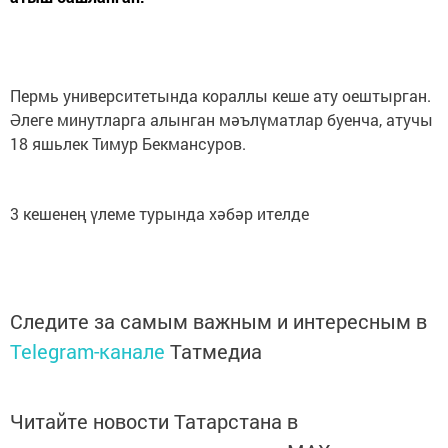
Пермь университетында кораллы кеше ату оештырган.
Әлеге минутларга алынган мәълүматлар буенча, атучы
18 яшьлек Тимур Бекмансуров.
3 кешенең үлеме турында хәбәр ителде
Следите за самым важным и интересным в
Telegram-канале
Татмедиа
Читайте новости Татарстана в