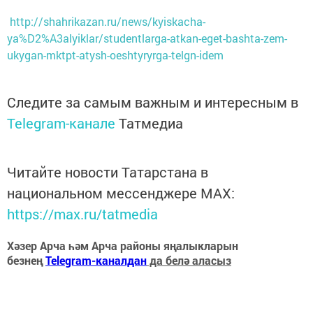
http://shahrikazan.ru/news/kyiskacha-
ya%D2%A3alyiklar/studentlarga-atkan-eget-bashta-zem-
ukygan-mktpt-atysh-oeshtyryrga-telgn-idem
Следите за самым важным и интересным в
Telegram-канале
Татмедиа
Читайте новости Татарстана в
национальном мессенджере MАХ:
https://max.ru/tatmedia
Хәзер Арча һәм Арча районы яңалыкларын
безнең
Telegram-каналдан
да белә аласыз