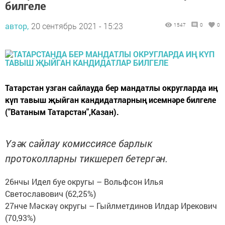
билгеле
автор,
20 сентябрь 2021 - 15:23
1547
0
0
Татарстан узган сайлауда бер мандатлы округларда иң
күп тавыш җыйган кандидатларның исемнәре билгеле
("Ватаным Татарстан",Казан).
Үзәк сайлау комиссиясе барлык
протоколларны тикшереп бетергән.
26нчы Идел буе округы – Вольфсон Илья
Светославович (62,25%)
27нче Мәскәү округы – Гыйлметдинов Илдар Ирекович
(70,93%)