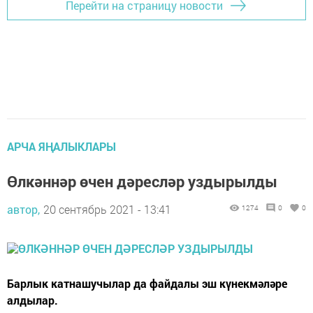
Перейти на страницу новости
АРЧА ЯҢАЛЫКЛАРЫ
Өлкәннәр өчен дәресләр уздырылды
автор,
20 сентябрь 2021 - 13:41
1274
0
0
Барлык катнашучылар да файдалы эш күнекмәләре
алдылар.