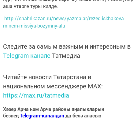
аша үтәргә туры килде.
http://shahrikazan.ru/news/yazmalar/rezed-iskhakova-
minem-missiya-bozymny-alu
Следите за самым важным и интересным в
Telegram-канале
Татмедиа
Читайте новости Татарстана в
национальном мессенджере MАХ:
https://max.ru/tatmedia
Хәзер Арча һәм Арча районы яңалыкларын
безнең
Telegram-каналдан
да белә аласыз