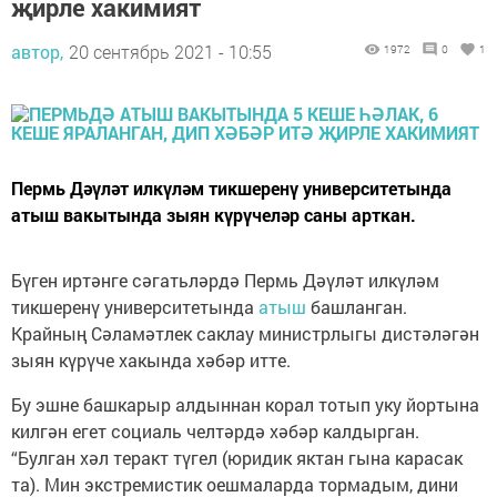
җирле хакимият
автор,
20 сентябрь 2021 - 10:55
1972
0
1
Пермь Дәүләт илкүләм тикшеренү университетында
атыш вакытында зыян күрүчеләр саны арткан.
Бүген иртәнге сәгатьләрдә Пермь Дәүләт илкүләм
тикшеренү университетында
атыш
башланган.
Крайның Сәламәтлек саклау министрлыгы дистәләгән
зыян күрүче хакында хәбәр итте.
Бу эшне башкарыр алдыннан корал тотып уку йортына
килгән егет социаль челтәрдә хәбәр калдырган.
“Булган хәл теракт түгел (юридик яктан гына карасак
та). Мин экстремистик оешмаларда тормадым, дини