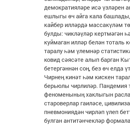
демократияләре исә үзләрен а
ешлыгы өч айга кала башлады,
кайбер илләрдә массакүләм тө
булды: чикләүләр кертмәгән 
куймаган илләр белән тоталь 
таралу һәм үлемнәр статистик
ковид сәясәте алып барган К
бетергәннән соң, без өч елда 
Чирнең кинәт һәм кискен тара
берьюлы чирлиләр. Пандемия 
феноменының хаклыгын расла
староверлар гаиләсе, цивилиза
пневмониядән чирләп үлеп бет
булган антитәнчекләр формал