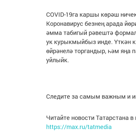
COVID-19га каршы көрәш ничек
Коронавирус безнең арада йөри
әмма табигый рәвештә формал
ук курыкмыйбыз инде. Үткән 
өйрәнелә торгандыр, һәм яңа 
уйлыйк.
Следите за самым важным и 
Читайте новости Татарстана 
https://max.ru/tatmedia