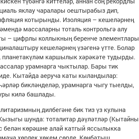
кискен түбәнгә киттеләр, аннан соң рекордлы
оциаль яклау чаралары оештырабыз дип,
инфляция котырынды. Изоляция – кешеләрнең
рдәмендә массаларны тоталь контрольгә алу
ты – цифрлы коллыкның беренче элементлары
циналаштыру кешеләрнең үзәгенә үтте. Болар
к, планетакүләм каршылык хәрәкәте тудырды.
массалар урамнарга чыктылар. Бары тик
иде. Кытайда аеруча каты кыландылар:
әрләр бикләнделәр, урамнарга чыгу тыелды,
уры килә башлады.
литаризмның дилбегәне бик тиз үз кулына
 Кызыгы шунда: тоталитар дәүләтләр (Кытайны
с белән көрәшне алай катгый яссылыкка
мача хөрлек хөкем сөрде. Көнбатыш