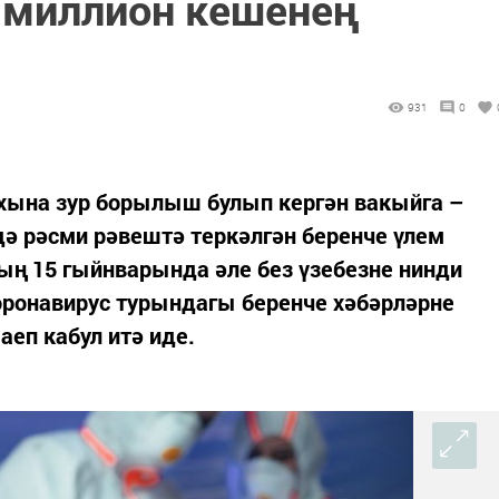
5 миллион кешенең
931
0
ихына зур борылыш булып кергән вакыйга –
ә рәсми рәвештә теркәлгән беренче үлем
ның 15 гыйнварында әле без үзебезне нинди
оронавирус турындагы беренче хәбәрләрне
еп кабул итә иде.