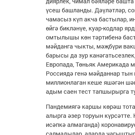
диярлек, чимал бәяләре башта 
үсеш башланды. Дәүләтләр, с
чамасыз күп акча бастылар, 
өйгә бикләнүе, куар-кодлар я
омтылышы көн тәртибенә бас
мәйданга чыкты, мәҗбүри вак
барысы да зур канәгатьсезле
Европада, Төньяк Америкада 
Россиядә генә мәйданнар тын 
миллионлаган кеше яшәгән шәһ
адым саен тест тапшырырга т
Пандемиягә каршы көрәш тота
алырга әзер торуын күрсәтте.
исәпкә алмаганда) коронавиру
салмадылар, аларда чагыштыр