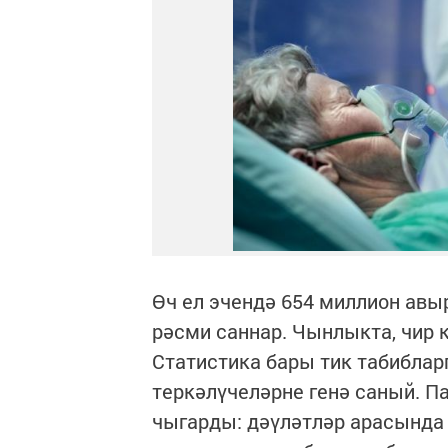
Өч ел эчендә 654 миллион авыр
рәсми саннар. Чынлыкта, чир 
Статистика бары тик табиблар
теркәлүчеләрне генә саный. П
чыгарды: дәүләтләр арасында