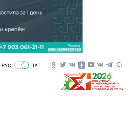
РУС
ТАТ