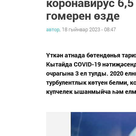
коронавирус 6,
гомерен өзде
автор,
18 гыйнвар 2023 - 08:47
Үткән атнада бөтендөнья тар
Кытайда COVID-19 нәтиҗәсенд
очрагына 3 ел тулды. 2020 ел
турбулентлык көтүен белми, к
күпчелек ышанмыйча һәм елма