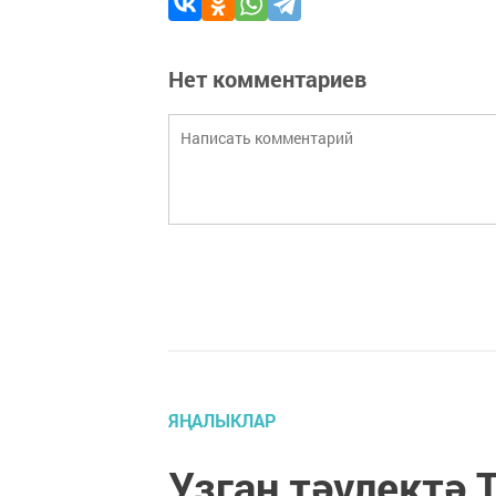
Нет комментариев
ЯҢАЛЫКЛАР
Узган тәүлектә 