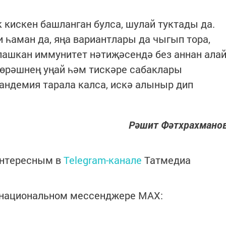
 кискен башланган булса, шулай туктады да.
 һаман да, яңа вариантлары да чыгып тора,
ашкан иммунитет нәтиҗәсендә без аннан ала
көрәшнең уңай һәм тискәре сабаклары
пандемия тарала калса, искә алыныр дип
Рәшит Фәтхрахмано
интересным в
Telegram-канале
Татмедиа
в национальном мессенджере MАХ: