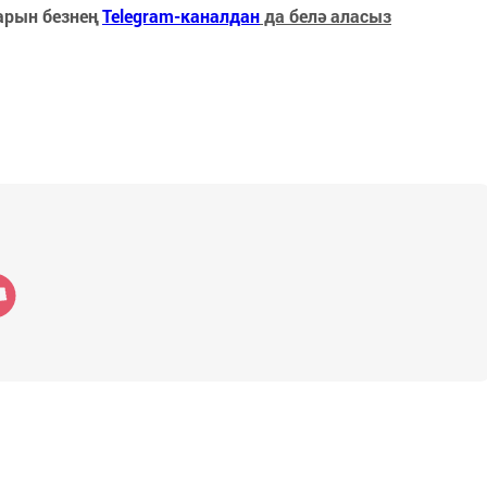
арын безнең
Telegram-каналдан
да белә аласыз