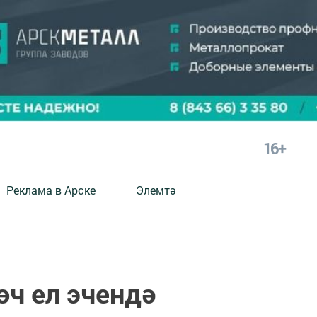
16+
Реклама в Арске
Элемтә
өч ел эчендә