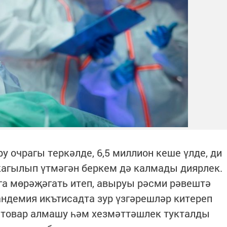
у очрагы теркәлде, 6,5 миллион кеше үлде, ди
кагылып үтмәгән беркем дә калмады диярлек.
га мөрәҗәгать итеп, авыруы рәсми рәвештә
андемия икътисадта зур үзгәрешләр китереп
 товар алмашу һәм хезмәттәшлек тукталды