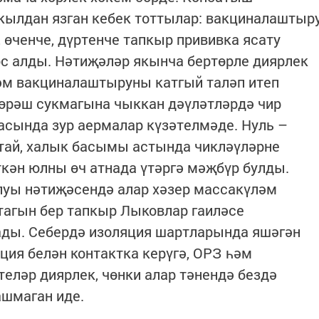
кылдан язган кебек тоттылар: вакциналаштыр
 өченче, дүртенче тапкыр прививка ясату
с алды. Нәтиҗәләр якынча бертөрле диярлек
һәм вакциналаштыруны катгый таләп итеп
көрәш сукмагына чыккан дәүләтләрдә чир
асында зур аермалар күзәтелмәде. Нуль –
ытай, халык басымы астында чикләүләрне
үткән юлны өч атнада үтәргә мәҗбүр булды.
луы нәтиҗәсендә алар хәзер массакүләм
тагын бер тапкыр Лыковлар гаиләсе
ды. Себердә изоляция шартларында яшәгән
ция белән контактка керүгә, ОРЗ һәм
теләр диярлек, чөнки алар тәнендә бездә
ашмаган иде.