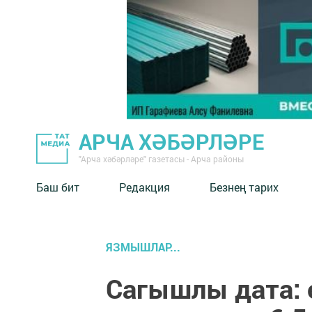
АРЧА ХӘБӘРЛӘРЕ
"Арча хәбәрләре" газетасы - Арча районы
Баш бит
Редакция
Безнең тарих
ЯЗМЫШЛАР...
Сагышлы дата: 