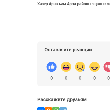
Хәзер Арча һәм Арча районы яңалыкл
Оставляйте реакции
0
0
0
0
0
Расскажите друзьям