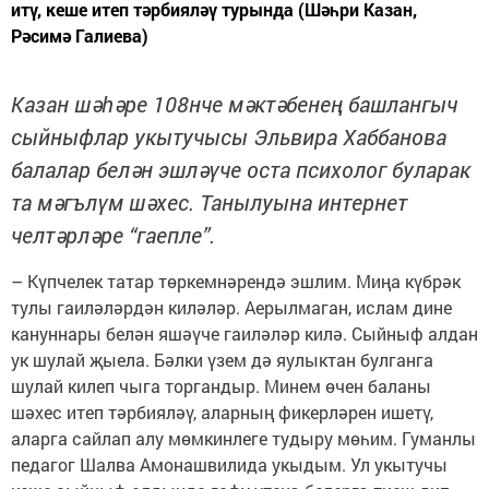
итү, кеше итеп тәрбияләү турында (Шәһри Казан,
Рәсимә Галиева)
Казан шәһәре 108нче мәктәбенең башлангыч
сыйныфлар укытучысы Эльвира Хаббанова
балалар белән эшләүче оста психолог буларак
та мәгълүм шәхес. Танылуына интернет
челтәрләре “гаепле”.
– Күпчелек татар төркемнәрендә эшлим. Миңа күбрәк
тулы гаиләләрдән киләләр. Аерылмаган, ислам дине
кануннары белән яшәүче гаиләләр килә. Сыйныф алдан
ук шулай җыела. Бәлки үзем дә яулыктан булганга
шулай килеп чыга торгандыр. Минем өчен баланы
шәхес итеп тәрбияләү, аларның фикерләрен ишетү,
аларга сайлап алу мөмкинлеге тудыру мөһим. Гуманлы
педагог Шалва Амонашвилида укыдым. Ул укытучы