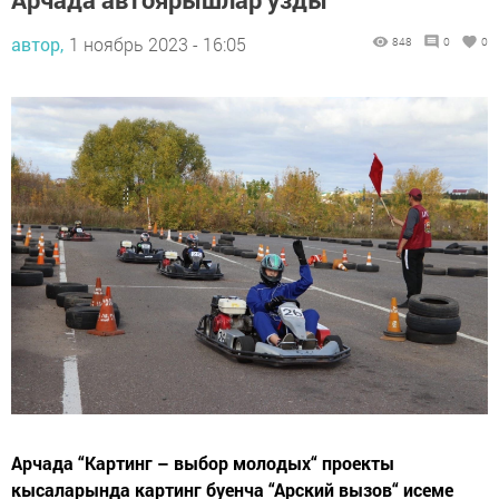
автор,
1 ноябрь 2023 - 16:05
848
0
0
Арчада “Картинг – выбор молодых“ проекты
кысаларында картинг буенча “Арский вызов“ исеме