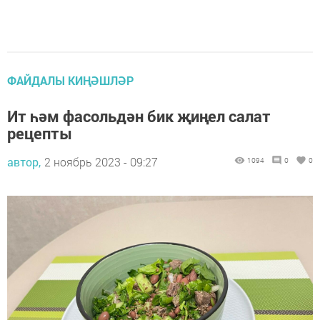
ФАЙДАЛЫ КИҢӘШЛӘР
Ит һәм фасольдән бик җиңел салат
рецепты
автор,
2 ноябрь 2023 - 09:27
1094
0
0