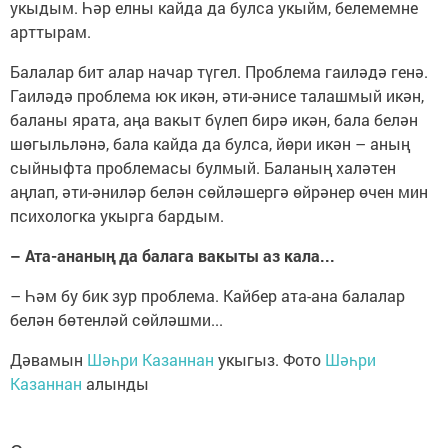
укыдым. Һәр елны кайда да булса укыйм, белемемне
арттырам.
Балалар бит алар начар түгел. Проблема гаиләдә генә.
Гаиләдә проблема юк икән, әти-әнисе талашмый икән,
баланы ярата, аңа вакыт бүлеп бирә икән, бала белән
шөгыльләнә, бала кайда да булса, йөри икән – аның
сыйныфта проблемасы булмый. Баланың халәтен
аңлап, әти-әниләр белән сөйләшергә өйрәнер өчен мин
психологка укырга бардым.
– Ата-ананың да балага вакыты аз кала...
– Һәм бу бик зур проблема. Кайбер ата-ана балалар
белән бөтенләй сөйләшми...
Дәвамын
Шәһри Казаннан
укыгыз. Фото
Шәһри
Казаннан
алынды