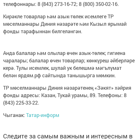
телефоннары: 8 (843) 273-16-72; 8 (800) 350-02-16.
Кирәкле товарлар һәм азык-төлек исемлеге ТР
мөселманнары Диния нәзарәте һәм Кызыл ярымай
фонды тарафыннан билгеләнгән.
Анда балалар һәм олылар өчен азык-төлек; гигиена
чаралары; балалар өчен товарлар; көнкүреш әйберләре
керә. Тулы исемлек, шулай ук белешмә мәгълүмат
белән ярдям.рф сайтында танышырга мөмкин.
ТР мөселманнары Диния нәзарәтенең «Зәкят» хәйрия
фонды адресы: Казан, Тукай урамы, 89. Телефоны: 8
(843) 225-33-22.
Чыганак:
Татар-информ
Следите за самым важным и интересным в