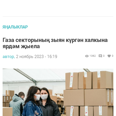
ЯҢАЛЫКЛАР
Газа секторының зыян күргән халкына
ярдәм җыела
автор,
2 ноябрь 2023 - 16:19
1362
0
0