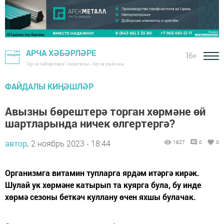
АРЧА ХӘБӘРЛӘРЕ
16+
"Арча хәбәрләре" газетасы - Арча районы
ФАЙДАЛЫ КИҢӘШЛӘР
Авызны бөрештерә торган хөрмәне өй
шартларында ничек өлгертергә?
автор,
2 ноябрь 2023 - 18:44
1827
0
0
Организмга витамин тупларга ярдәм итәргә кирәк.
Шулай ук хөрмәне катырып та куярга була, бу инде
хөрмә сезоны беткәч куллану өчен яхшы булачак.