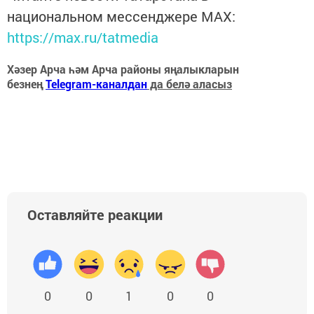
национальном мессенджере MАХ:
https://max.ru/tatmedia
Хәзер Арча һәм Арча районы яңалыкларын
безнең
Telegram-каналдан
да белә аласыз
Оставляйте реакции
0
0
1
0
0