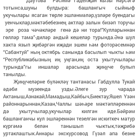
Даутова Рәсимә Гаделҗан кызы нәрсәгә
тотынса,шуны булдыра: башлангыч сыйныф
укучылары ясаган төрле эшләнмәләр,үзләре буендагы
уенчыклар,мәктәбебезнең актлар залын бизәп торучы
эре роза чәчәкләре генә дә ни тора!”Кулларыннан
гөлләр тама”-диләр андый кешеләр турында.Әнә шул
хакта язып җибәргән иҗади эшем һәм фоторәсемнәр
“Сабантуй” ның октябрь санында басылып чыкты һәм
“Республикабызның иң уңган,иң оста укытучылары
турында”гы иншалар арасында җиңүче булып
танылды.
Җиңүчеләрне бүләкләү тантанасы Габдулла Тукай
әдәби музеенда узды.Әлеге зур чарада
Актаныш,Азнакай,Мамадыш,Кайбыч,Биектау,Яшел Үзән
районнарыннан,Казан,Чаллы шәһәре мәктәпләреннән
дә укытучылар,укучылар килгән иде.Бәйрәм
башланганчы кул эшләреннән тезелгән искиткеч матур
күргәмә белән танышып чыктык,тәҗрибә
уртаклаштык.Аннары экскурсовод Гүзәл апа безне