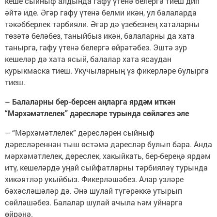
кеше сыйныф алдында гафу үтенә белергә тиеш дип
әйтә иде. Әгәр гафу үтенә белми икән, ул балаларда
тәкәбберлек тәрбияли. Әгәр дә үзебезнең хаталарны
төзәтә беләбез, таныйбыз икән, балаларны да хата
танырга, гафу үтенә белергә өйрәтәбез. Эштә зур
кешеләр дә хата ясый, балалар хата ясаудан
курыкмаска тиеш. Укучыларның үз фикерләре булырга
тиеш.
– Балаларны бер-берсен аңларга ярдәм иткән
“Мәрхәмәтлелек” дәресләре турында сөйләгез әле
– “Мәрхәмәтлелек” дәресләрен сыйныф
дәресләреннән тыш өстәмә дәресләр булып бара. Анда
мәрхәмәтлелек, дөреслек, хакыйкать, бер-береңә ярдәм
итү, кешеләрдә уңай сыйфатларны тәрбияләү турында
хикәятләр укыйбыз. Фикерләшәбез. Алар үзләре
бәхәсләшәләр дә. Әнә шулай түгәрәккә утырып
сөйләшәбез. Балалар шулай ачыла һәм уйнарга
өйрәнә.