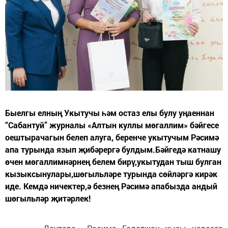
Быелгы елның Укытучы һәм остаз елы булу уңаеннан
“Сабантуй” журналы «Алтын куллы мөгаллим» бәйгесе
оештырачагын белеп алуга, беренче укытучым Рәсимә
апа турында язып җибәрергә булдым.Бәйгедә катнашу
өчен мөгаллимнәрнең белем бирү,укытудан тыш булган
кызыксынулары,шөгыльләре турында сөйләргә кирәк
иде. Кемдә ничектер,ә безнең Рәсимә апабызда андый
шөгыльләр җитәрлек!