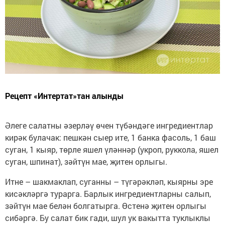
Рецепт «Интертат»тан алынды
Әлеге салатны әзерләү өчен түбәндәге ингредиентлар
кирәк булачак: пешкән сыер ите, 1 банка фасоль, 1 баш
суган, 1 кыяр, төрле яшел үләннәр (укроп, руккола, яшел
суган, шпинат), зәйтүн мае, җитен орлыгы.
Итне – шакмаклап, суганны – түгәрәкләп, кыярны эре
кисәкләргә турарга. Барлык ингредиентларны салып,
зәйтүн мае белән болгатырга. Өстенә җитен орлыгы
сибәргә. Бу салат бик гади, шул ук вакытта туклыклы