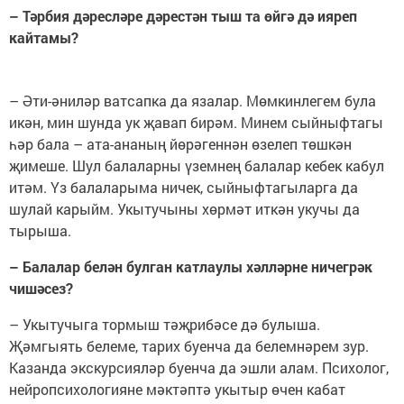
– Тәрбия дәресләре дәрестән тыш та өйгә дә ияреп
кайтамы?
– Әти-әниләр ватсапка да язалар. Мөмкинлегем була
икән, мин шунда ук җавап бирәм. Минем сыйныфтагы
һәр бала – ата-ананың йөрәгеннән өзелеп төшкән
җимеше. Шул балаларны үземнең балалар кебек кабул
итәм. Үз балаларыма ничек, сыйныфтагыларга да
шулай карыйм. Укытучыны хөрмәт иткән укучы да
тырыша.
– Балалар белән булган катлаулы хәлләрне ничегрәк
чишәсез?
– Укытучыга тормыш тәҗрибәсе дә булыша.
Җәмгыять белеме, тарих буенча да белемнәрем зур.
Казанда экскурсияләр буенча да эшли алам. Психолог,
нейропсихологияне мәктәптә укытыр өчен кабат