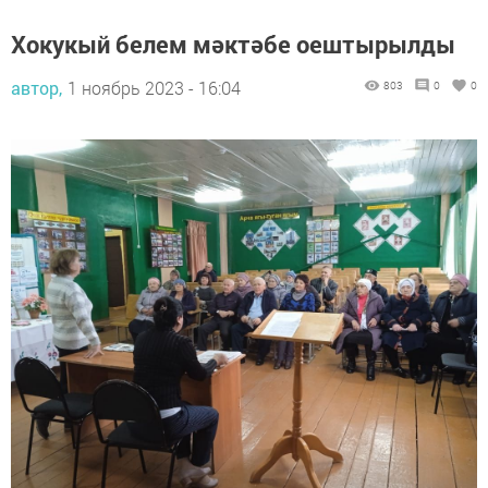
Хокукый белем мәктәбе оештырылды
автор,
1 ноябрь 2023 - 16:04
803
0
0