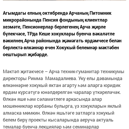
Агымдагы елның октябрендә Арчаның Питомник
микрорайонында Пенсия фондының клиентлар
хезмәте, Пенсионерлар берлегенең Арча җирле
бүлекчәсе, ТРда Кеше хокуклары буенча вәкаләтле
вәкилнең Арча районында җәмәгать ярдәмчесе белән
берлектә өлкәннәр өчен Хокукый белемнәр мәктәбен
оештырып җибәрде.
Мәктәп җитәкчесе – Арча техник-гуманитар техникумы
директоры Римма Мамадалиева. Уку елы дәвамында
өлкәннәрне хокукый яктан агарту һәм аларга юридик
ярдәм күрсәтүгә юнәлдерелгән чаралар үткәреләчәк.
Өлкән яше һәм сәламәтлеге аркасында алар
мошенниклар корбаны булырга, үз хокукларын яклый
алмаска мөмкин. Өлкән яшьтәге затларга хокукый
белем бирү проекты кысаларында аеруча актуаль
темалар буенча лекцияләр һәм семинарлар