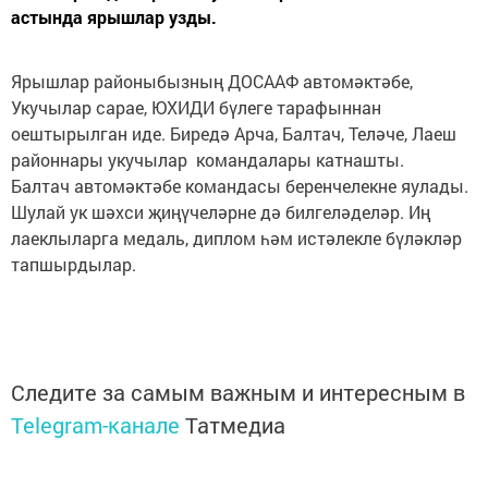
астында ярышлар узды.
Ярышлар районыбызның ДОСААФ автомәктәбе,
Укучылар сарае, ЮХИДИ бүлеге тарафыннан
оештырылган иде. Биредә Арча, Балтач, Теләче, Лаеш
районнары укучылар командалары катнашты.
Балтач автомәктәбе командасы беренчелекне яулады.
Шулай ук шәхси җиңүчеләрне дә билгеләделәр. Иң
лаеклыларга медаль, диплом һәм истәлекле бүләкләр
тапшырдылар.
Следите за самым важным и интересным в
Telegram-канале
Татмедиа