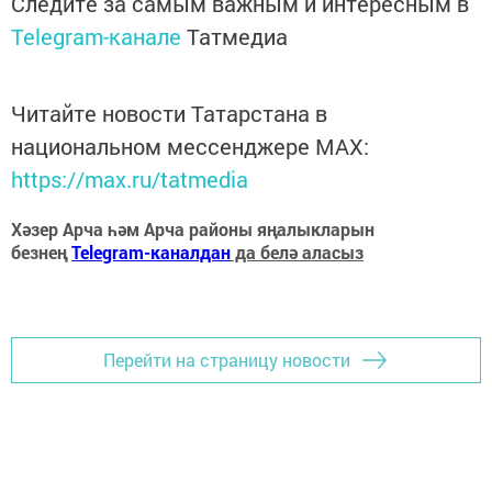
Следите за самым важным и интересным в
Telegram-канале
Татмедиа
Читайте новости Татарстана в
национальном мессенджере MАХ:
https://max.ru/tatmedia
Хәзер Арча һәм Арча районы яңалыкларын
безнең
Telegram-каналдан
да белә аласыз
Перейти на страницу новости