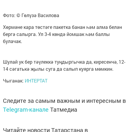
Фото: © Гөлүзә Василова
Хөрмәне кара төстәге пакетка банан һәм алма белән
бергә салырга. Ул 3-4 көндә йомшак һәм баллы
булачак.
Шулай ук бер тәүлеккә туңдыргычка да, киресенчә, 12-
14 сәгатькә җылы суга да салып куярга мөмкин.
Чыганак:
ИНТЕРТАТ
Следите за самым важным и интересным в
Telegram-канале
Татмедиа
Читайте новости Татарстана в