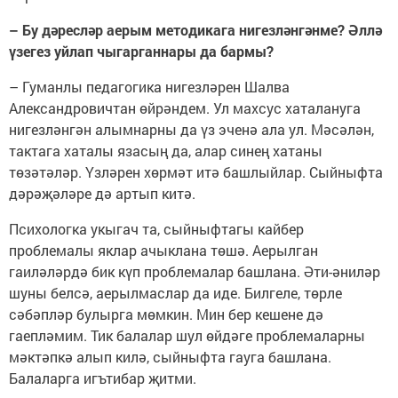
– Бу дәресләр аерым методикага нигезләнгәнме? Әллә
үзегез уйлап чыгарганнары да бармы?
– Гуманлы педагогика нигезләрен Шалва
Александровичтан өйрәндем. Ул махсус хаталануга
нигезләнгән алымнарны да үз эченә ала ул. Мәсәлән,
тактага хаталы язасың да, алар синең хатаны
төзәтәләр. Үзләрен хөрмәт итә башлыйлар. Сыйныфта
дәрәҗәләре дә артып китә.
Психологка укыгач та, сыйныфтагы кайбер
проблемалы яклар ачыклана төшә. Аерылган
гаиләләрдә бик күп проблемалар башлана. Әти-әниләр
шуны белсә, аерылмаслар да иде. Билгеле, төрле
сәбәпләр булырга мөмкин. Мин бер кешене дә
гаепләмим. Тик балалар шул өйдәге проблемаларны
мәктәпкә алып килә, сыйныфта гауга башлана.
Балаларга игътибар җитми.