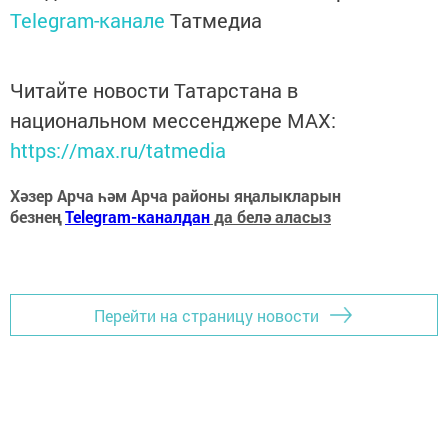
Telegram-канале
Татмедиа
Читайте новости Татарстана в
национальном мессенджере MАХ:
https://max.ru/tatmedia
Хәзер Арча һәм Арча районы яңалыкларын
безнең
Telegram-каналдан
да белә аласыз
Перейти на страницу новости