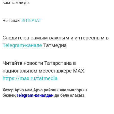
һәм тәмле дә.
Чыганак:
ИНТЕРТАТ
Следите за самым важным и интересным в
Telegram-канале
Татмедиа
Читайте новости Татарстана в
национальном мессенджере MАХ:
https://max.ru/tatmedia
Хәзер Арча һәм Арча районы яңалыкларын
безнең
Telegram-каналдан
да белә аласыз