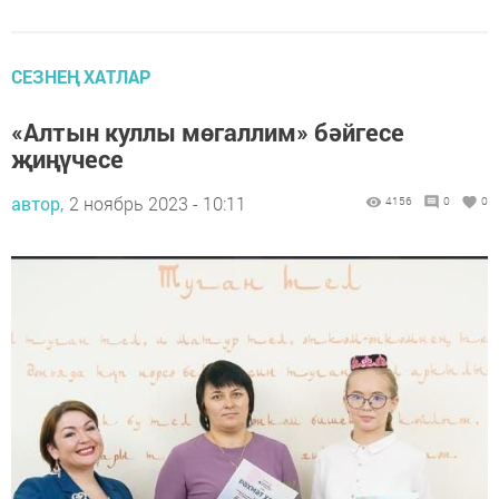
СЕЗНЕҢ ХАТЛАР
«Алтын куллы мөгаллим» бәйгесе
җиңүчесе
автор,
2 ноябрь 2023 - 10:11
4156
0
0