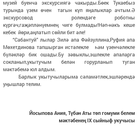
музей буенча экскурсиягә чакырды.Бөек Тукаебыз
турында үзем өчен тагын күп яңалыклар ачтым.Ә
экскурсовод ролендәге роботны
күргәч,гаҗәпләнүемнең чиге булмады!Нәп-нәкъ кеше
кебек йөри,аңлатып сөйли бит әле!
“Сабантуй” лылар Зилә апа Фәйзуллина,Руфия апа
Мөхетдинова тапшырган истәлекле һәм үзенчәлекле
бүләкләр бик ошады.Бу зәвыклы,эшлекле апаларга
сокланып,укытучым белән горурланып туган
мәктәбемә юл алдым.
Барлык укытучыларыма сәламәтлек,эшләрендә
уңышлар телим.
Йосыпова Ания, Түбән Аты төп гомуми белем
мәктәбенең IX сыйныф укучысы