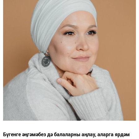
Бүгенге әңгәмәбез дә балаларны аңлау, аларга ярдәм