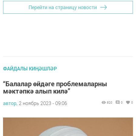
Перейти на страницу новости
ФАЙДАЛЫ КИҢӘШЛӘР
“Балалар өйдәге проблемаларны
мәктәпкә алып килә”
автор,
2 ноябрь 2023 - 09:06
820
0
0