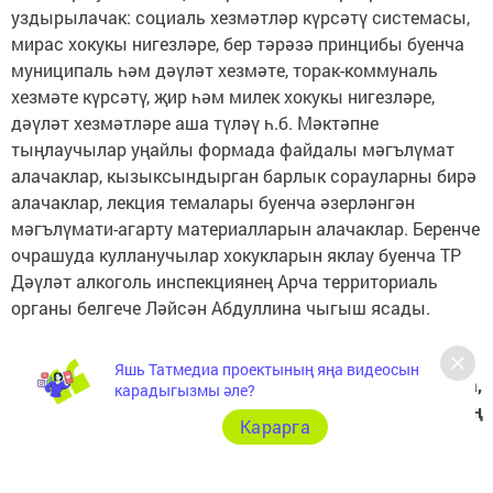
уздырылачак: социаль хезмәтләр күрсәтү системасы,
мирас хокукы нигезләре, бер тәрәзә принцибы буенча
муниципаль һәм дәүләт хезмәте, торак-коммуналь
хезмәте күрсәтү, җир һәм милек хокукы нигезләре,
дәүләт хезмәтләре аша түләү һ.б. Мәктәпне
тыңлаучылар уңайлы формада файдалы мәгълүмат
алачаклар, кызыксындырган барлык сорауларны бирә
алачаклар, лекция темалары буенча әзерләнгән
мәгълүмати-агарту материалларын алачаклар. Беренче
очрашуда кулланучылар хокукларын яклау буенча ТР
Дәүләт алкоголь инспекциянең Арча территориаль
органы белгече Ләйсән Абдуллина чыгыш ясады.
Яшь Татмедиа проектының яңа видеосын
Надия Мифтахетдинова,
карадыгызмы әле?
ТРда Кеше хокуклары буенча вәкаләтле вәкилнең
Карарга
Арча районында җәмәгать ярдәмчесе