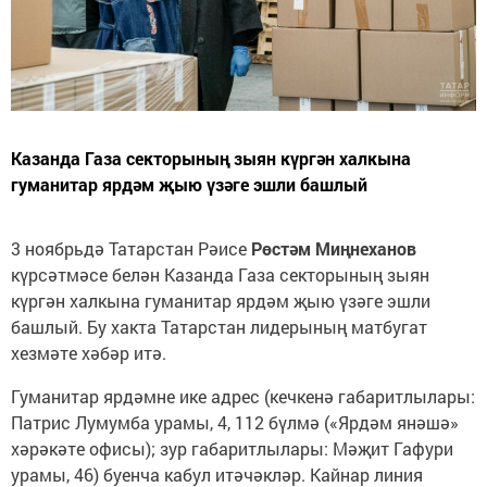
Казанда Газа секторының зыян күргән халкына
гуманитар ярдәм җыю үзәге эшли башлый
3 ноябрьдә Татарстан Рәисе
Рөстәм Миңнеханов
күрсәтмәсе белән Казанда Газа секторының зыян
күргән халкына гуманитар ярдәм җыю үзәге эшли
башлый. Бу хакта Татарстан лидерының матбугат
хезмәте хәбәр итә.
Гуманитар ярдәмне ике адрес (кечкенә габаритлылары:
Патрис Лумумба урамы, 4, 112 бүлмә («Ярдәм янәшә»
хәрәкәте офисы); зур габаритлылары: Мәҗит Гафури
урамы, 46) буенча кабул итәчәкләр. Кайнар линия