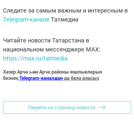
Следите за самым важным и интересным в
Telegram-канале
Татмедиа
Читайте новости Татарстана в
национальном мессенджере MАХ:
https://max.ru/tatmedia
Хәзер Арча һәм Арча районы яңалыкларын
безнең
Telegram-каналдан
да белә аласыз
Перейти на страницу новости