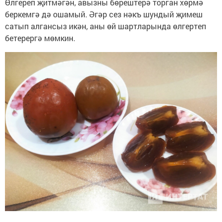
Өлгереп җитмәгән, авызны бөрештерә торган хөрмә
беркемгә дә ошамый. Әгәр сез нәкъ шундый җимеш
сатып алгансыз икән, аны өй шартларында өлгертеп
бетерергә мөмкин.