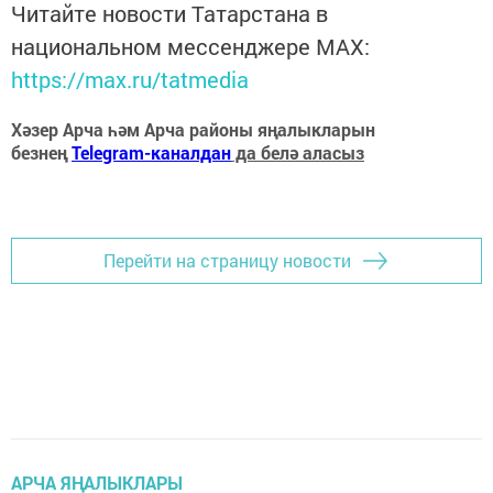
Читайте новости Татарстана в
национальном мессенджере MАХ:
https://max.ru/tatmedia
Хәзер Арча һәм Арча районы яңалыкларын
безнең
Telegram-каналдан
да белә аласыз
Перейти на страницу новости
АРЧА ЯҢАЛЫКЛАРЫ