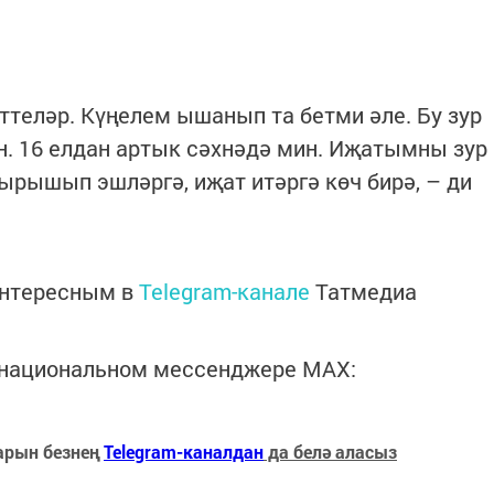
ттеләр. Күңелем ышанып та бетми әле. Бу зур
. 16 елдан артык сәхнәдә мин. Иҗатымны зур
тырышып эшләргә, иҗат итәргә көч бирә, – ди
интересным в
Telegram-канале
Татмедиа
в национальном мессенджере MАХ:
арын безнең
Telegram-каналдан
да белә аласыз