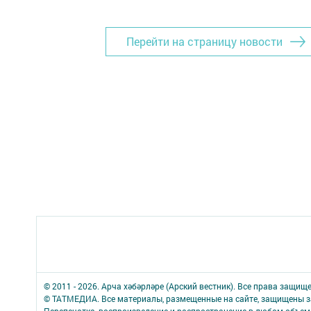
Перейти на страницу новости
© 2011 - 2026. Арча хәбәрләре (Арский вестник). Все права защищ
© ТАТМЕДИА. Все материалы, размещенные на сайте, защищены з
Перепечатка, воспроизведение и распространение в любом объе