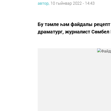
автор,
10 гыйнвар 2022 - 14:43
Бу тәмле һәм файдалы рецепт
драматург, журналист Сөмбел