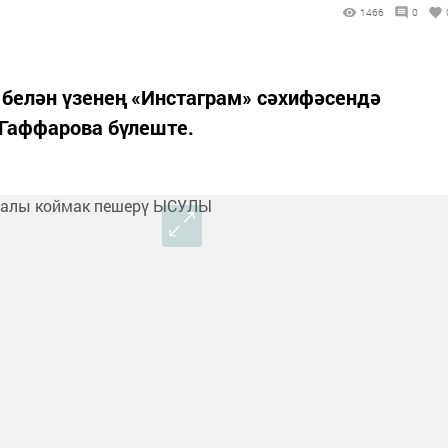
1466
0
 белән үзенең «Инстаграм» сәхифәсендә
 Гаффарова бүлеште.