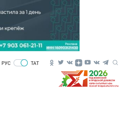
РУС
ТАТ