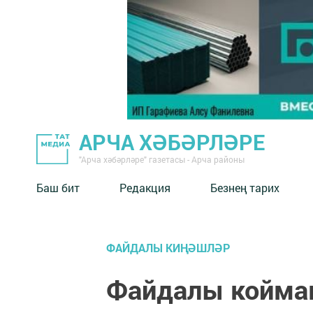
АРЧА ХӘБӘРЛӘРЕ
"Арча хәбәрләре" газетасы - Арча районы
Баш бит
Редакция
Безнең тарих
ФАЙДАЛЫ КИҢӘШЛӘР
Файдалы койма