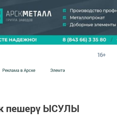
16+
Реклама в Арске
Элемтә
к пешерү ЫСУЛЫ