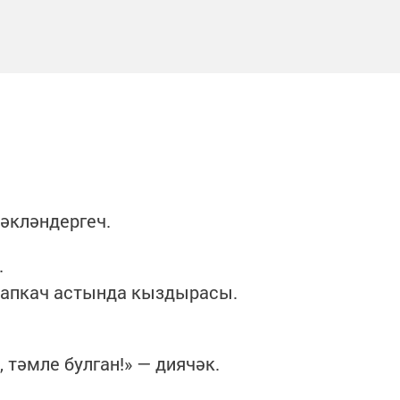
әкләндергеч.
.
 капкач астында кыздырасы.
 тәмле булган!» — диячәк.