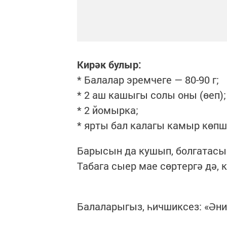
Кирәк булыр:
* Балалар эремчеге — 80-90 г;
* 2 аш кашыгы солы оны (өеп);
* 2 йомырка;
* ярты бал калагы камыр көпш
Барысын да кушып, болгатасы
Табага сыер мае сөртергә дә,
Балаларыгыз, һичшиксез: «Әни,