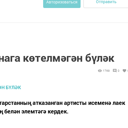
Отправить
Авторизоваться
нага көтелмәгән бүләк
1769
0
арстанның атказанган артисты исеменә лаек
 белән элемтәгә кердек.