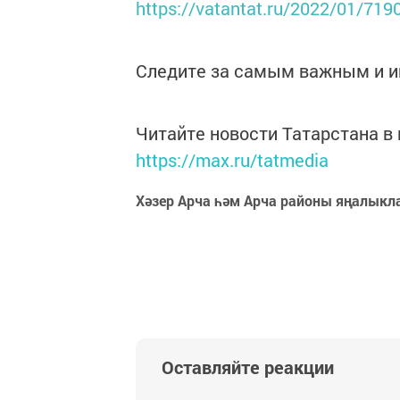
https://vatantat.ru/2022/01/719
Следите за самым важным и 
Читайте новости Татарстана 
https://max.ru/tatmedia
Хәзер Арча һәм Арча районы яңалыкл
Оставляйте реакции