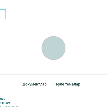
Документлар
Төрле темалар
ены.
аконом.
ме информации,