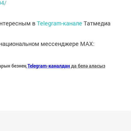
04/
интересным в
Telegram-канале
Татмедиа
в национальном мессенджере MАХ:
арын безнең
Telegram-каналдан
да белә аласыз