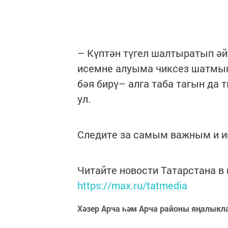
– Күптән түгел шалтыратып әй
исемне алуыма чиксез шатмын
бәя бирү– алга таба тагын да 
ул.
Следите за самым важным и 
Читайте новости Татарстана 
https://max.ru/tatmedia
Хәзер Арча һәм Арча районы яңалыкл