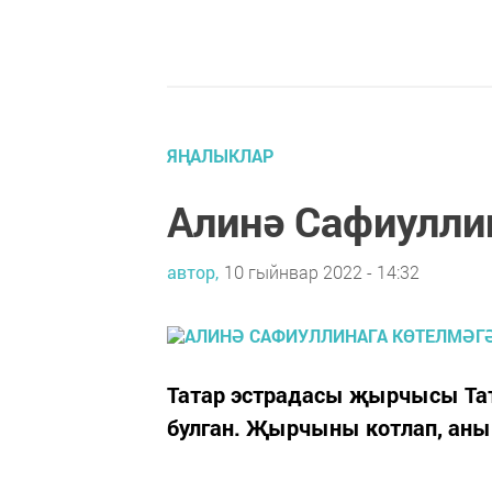
ЯҢАЛЫКЛАР
Алинә Сафиулли
автор,
10 гыйнвар 2022 - 14:32
Татар эстрадасы җырчысы Тат
булган. Җырчыны котлап, аның