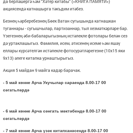
да берләшергә һәм "Хәтер китабы" («КНИГА ПАМЯТИ»)
акциясендә катнашырга тәкъдим итәбез.
Безнең һәрберебезнең Бөек Ватан сугышында катнашкан
туганнары - сугышчылар, партизаннар, тыл хезмәткәрләре бар.
Үзегезнең әби-бабаларыгызның истәлекле фотолары белән сез
дә уртаклашыгыз. Фамилия, исем, әтисенең исеме һәм яшәү
еллары күрсәтелгән истәлекле фотосурәтләрегезне (10х15 яки
9х13) әлеге китапка урнаштырыгыз.
Акция 5 майдан 9 майга кадәр барачак.
- 5 май көнне Арча Укучылар сараенда 8.00-17 00
сәгатьләрдә
- 6 май көнне Арча сәнгать мәктәбендә 8.00-17 00
сәгатьләрдә
- 7 май көнне Арча үзәк китапханәсендә 8.00-17 00