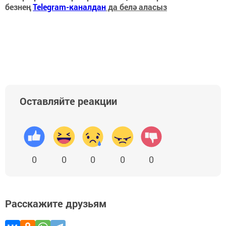
безнең
Telegram-каналдан
да белә аласыз
Оставляйте реакции
0
0
0
0
0
Расскажите друзьям