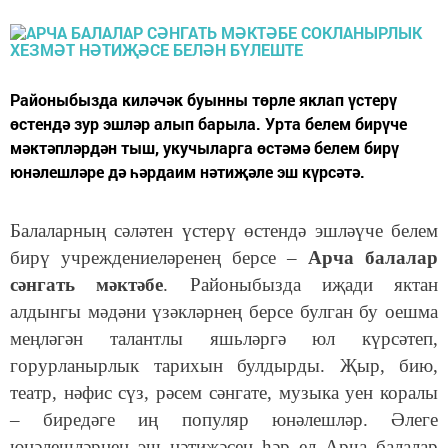
Районыбызда киләчәк буынны төрле яклап үстерү
өстендә зур эшләр алып барыла. Урта белем бирүче
мәктәпләрдән тыш, укучыларга өстәмә белем бирү
юнәлешләре дә һәрдаим нәтиҗәле эш күрсәтә.
Балаларның сәләтен үстерү өстендә эшләүче белем
бирү учреждениеләренең берсе –
Арча балалар
сәнгать мәктәбе
. Районыбызда иҗади яктан
алдынгы мәдәни үзәкләрнең берсе булган бу оешма
меңләгән талантлы яшьләргә юл күрсәтеп,
горурланырлык тарихын булдырды. Җыр, бию,
театр, нәфис сүз, рәсем сәнгате, музыка уен коралы
– биредәге иң популяр юнәлешләр. Әлеге
юнәлешләрнең эш нәтиҗәсен һәр ел Арча балалар