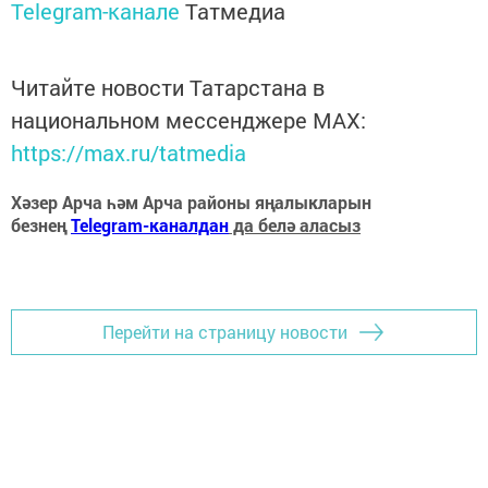
Telegram-канале
Татмедиа
Читайте новости Татарстана в
национальном мессенджере MАХ:
https://max.ru/tatmedia
Хәзер Арча һәм Арча районы яңалыкларын
безнең
Telegram-каналдан
да белә аласыз
Перейти на страницу новости