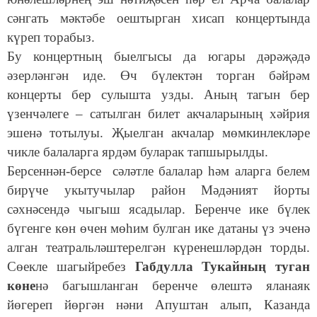
сәнгать мәктәбе оештырган хисап концертында
күреп торабыз.
Бу концертның быелгысы да югары дәрәҗәдә
әзерләнгән иде. Өч бүлектән торган бәйрәм
концерты бер сулышта узды. Аның тагын бер
үзенчәлеге – сатылган билет акчаларының хәйрия
эшенә тотылуы. Җыелган акчалар мөмкинлекләре
чикле балаларга ярдәм буларак тапшырылды.
Берсеннән-берсе сәләтле балалар һәм аларга белем
бирүче укытучылар район Мәдәният йорты
сәхнәсендә чыгыш ясадылар. Беренче ике бүлек
бүгенге көн өчен мөһим булган ике датаны үз эченә
алган театральләштерелгән күренешләрдән торды.
Сөекле шагыйребез
Габдулла Тукайның туган
көне
нә багышланган беренче өлештә яланаяк
йөгереп йөргән нәни Апуштан алып, Казанда