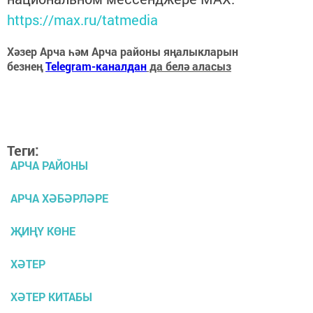
https://max.ru/tatmedia
Хәзер Арча һәм Арча районы яңалыкларын
безнең
Telegram-каналдан
да белә аласыз
Теги:
АРЧА РАЙОНЫ
АРЧА ХӘБӘРЛӘРЕ
ҖИҢҮ КӨНЕ
ХӘТЕР
ХӘТЕР КИТАБЫ