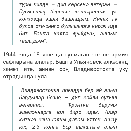
туры килде, – дип көрсенә ветеран. –
Сугышның беренче көннәреннән үк
колхозда эшли башладым. Ничек тә
булса әти-әнигә булышырга кирәк иде
бит. Башта көлтә җыйдым, ашлык
ташыдым”.
1944 елда 18 яше дә тулмаган егетне армия
сафларына алалар. Башта Ульяновск өлкәсенд
хемәт итә, аннан соң Владивостокта уку
отрядында була.
“Владивостокка поездда бер ай алып
бардылар безне, – дип сөйли сугыш
ветераны. – Фронтка баручы
эшелоннарга юл бирә идек. Алар
киткәч кенә юлны дәвам иттек. Ашау
юк, 2-3 көнгә бер ашханәгә алып