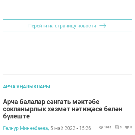
Перейти на страницу новости
АРЧА ЯҢАЛЫКЛАРЫ
Арча балалар сәнгать мәктәбе
сокланырлык хезмәт нәтиҗәсе белән
бүлеште
Гөлнур Миннебаева,
5 май 2022 - 15:26
1993
0
0