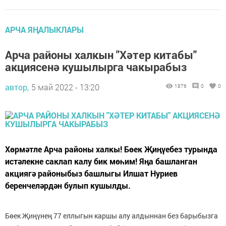
АРЧА ЯҢАЛЫКЛАРЫ
Арча районы халкын "Хәтер китабы"
акциясенә кушылырга чакырабыз
автор,
5 май 2022 - 13:20
1876
0
0
Хөрмәтле Арча районы халкы! Бөек Җиңүебез турында
истәлекне саклап калу бик мөһим! Яңа башланган
акциягә районыбыз башлыгы Илшат Нуриев
беренчеләрдән булып кушылды.
Бөек Җиңүнең 77 еллыгын каршы алу алдыннан без барыбызга