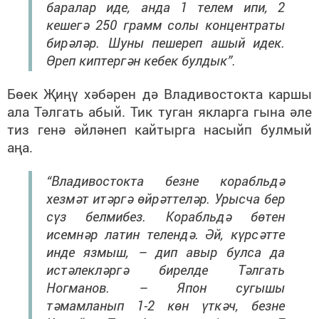
баралар иде, анда 1 телем ипи, 2
кешегә 250 грамм солы концентраты
бирәләр. Шуны пешереп ашый идек.
Өреп киптергән кебек булдык”.
Бөек Җиңү хәбәрен дә Владивостокта каршы
ала Тәлгать абый. Тик туган якларга гына әле
тиз генә әйләнеп кайтырга насыйп булмый
аңа.
“Владивостокта безне корабльдә
хезмәт итәргә өйрәттеләр. Урысча бер
сүз белмибез. Корабльдә бөтен
исемнәр латин телендә. Әй, күрсәтте
инде язмыш, – дип авыр булса да
истәлекләргә бирелде Тәлгать
Ногманов. – Япон сугышы
тәмамланып 1-2 көн үткәч, безне