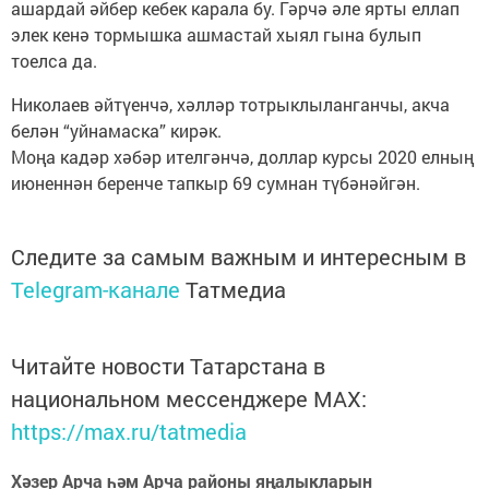
ашардай әйбер кебек карала бу. Гәрчә әле ярты еллап
элек кенә тормышка ашмастай хыял гына булып
тоелса да.
Николаев әйтүенчә, хәлләр тотрыклыланганчы, акча
белән “уйнамаска” кирәк.
Моңа кадәр хәбәр ителгәнчә, доллар курсы 2020 елның
июненнән беренче тапкыр 69 сумнан түбәнәйгән.
Следите за самым важным и интересным в
Telegram-канале
Татмедиа
Читайте новости Татарстана в
национальном мессенджере MАХ:
https://max.ru/tatmedia
Хәзер Арча һәм Арча районы яңалыкларын