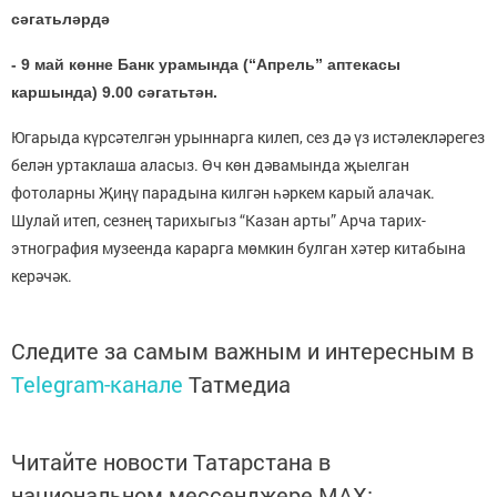
сәгатьләрдә
- 9 май көнне Банк урамында (“Апрель” аптекасы
каршында) 9.00 сәгатьтән.
Югарыда күрсәтелгән урыннарга килеп, сез дә үз истәлекләрегез
белән уртаклаша аласыз. Өч көн дәвамында җыелган
фотоларны Җиңү парадына килгән һәркем карый алачак.
Шулай итеп,
сезнең тарихыгыз “Казан арты” Арча тарих-
этнография музеенда карарга мөмкин булган хәтер китабына
керәчәк.
Следите за самым важным и интересным в
Telegram-канале
Татмедиа
Читайте новости Татарстана в
национальном мессенджере MАХ: