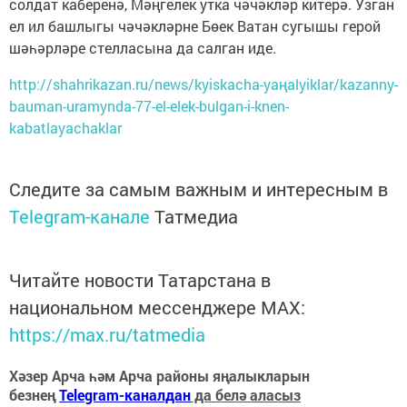
солдат каберенә, Мәңгелек утка чәчәкләр китерә. Узган
ел ил башлыгы чәчәкләрне Бөек Ватан сугышы герой
шәһәрләре стелласына да салган иде.
http://shahrikazan.ru/news/kyiskacha-yaңalyiklar/kazanny-
bauman-uramynda-77-el-elek-bulgan-i-knen-
kabatlayachaklar
Следите за самым важным и интересным в
Telegram-канале
Татмедиа
Читайте новости Татарстана в
национальном мессенджере MАХ:
https://max.ru/tatmedia
Хәзер Арча һәм Арча районы яңалыкларын
безнең
Telegram-каналдан
да белә аласыз