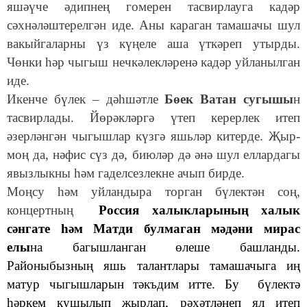
яшәүче әдипнең гомерен тасвирлауга кадәр
сәхнәләштерелгән иде. Аны караган тамашачы шул
вакыйгаларны үз күңеле аша үткәреп утырды.
Чөнки һәр чыгыш нечкәлекләренә кадәр уйланылган
иде.
Икенче бүлек – дәһшәтле
Бөек Ватан сугышы
н
тасвирлады. Йөрәкләргә үтеп керерлек итеп
әзерләнгән чыгышлар күзгә яшьләр китерде. Җыр-
моң да, нәфис сүз дә, биюләр дә әнә шул еллардагы
явызлыкны һәм гаделсезлекне ачып бирде.
Моңсу һәм уйландыра торган бүлектән соң,
концертның
Россия халыкларының халык
сәнгате һәм Матди булмаган мәдәни мирас
елы
на багышланган өлеше башланды.
Районыбызның яшь талантлары тамашачыга иң
матур чыгышларын тәкъдим итте. Бу бүлектә
һәркем кушылып җырлап, рәхәтләнеп ял итеп