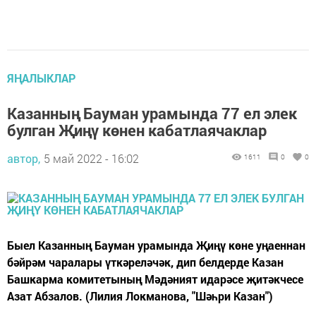
ЯҢАЛЫКЛАР
Казанның Бауман урамында 77 ел элек
булган Җиңү көнен кабатлаячаклар
автор,
5 май 2022 - 16:02
1611
0
0
Быел Казанның Бауман урамында Җиңү көне уңаеннан
бәйрәм чаралары үткәреләчәк, дип белдерде Казан
Башкарма комитетының Мәдәният идарәсе җитәкчесе
Азат Абзалов. (Лилия Локманова, "Шәһри Казан")