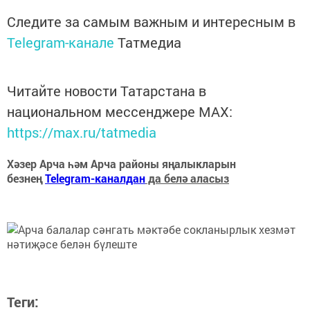
Следите за самым важным и интересным в
Telegram-канале
Татмедиа
Читайте новости Татарстана в
национальном мессенджере MАХ:
https://max.ru/tatmedia
Хәзер Арча һәм Арча районы яңалыкларын
безнең
Telegram-каналдан
да белә аласыз
Теги: