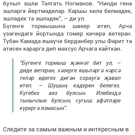
булып эшли Тәлгать Ногманов. “Нинди генә
эшләргә йөртмәделәр. Каршы килә белмәдек,
эшләдек тә эшләдек”, – ди ул.
Бүгенге тормышына шөкер итеп, Арча
үзәгендәге йортында гомер кичерә ветеран.
Түбән Камада яшәүче бердәнбер улы Фәрит тә
әтисен карарга дип махсус Арчага кайткан.
“Бүгенге тормыш җәннәт бит ул, –
диде ветеран, хәзерге яшьләргә нәрсә
теләр идегез дигән сорауга җавап
итеп. – Шушың кадерен белегез.
Күгебез аяз булсын. Илебездә
тынычлык булсын, сугыш афәтләре
күрергә язмасын”.
Следите за самым важным и интересным в