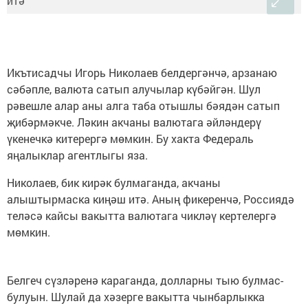
Икътисадчы Игорь Николаев белдергәнчә, арзанаю
сәбәпле, валюта сатып алучылар күбәйгән. Шул
рәвешле алар аны алга таба отышлы бәядән сатып
җибәрмәкче. Ләкин акчаны валютага әйләндерү
үкенечкә китерергә мөмкин. Бу хакта Федераль
яңалыклар агентлыгы яза.
Николаев, бик кирәк булмаганда, акчаны
алыштырмаска киңәш итә. Аның фикеренчә, Россиядә
теләсә кайсы вакытта валютага чикләү кертелергә
мөмкин.
Белгеч сүзләренә караганда, долларны тыю булмас-
булуын. Шулай да хәзерге вакытта чынбарлыкка