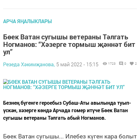
АРЧА ЯҢАЛЫКЛАРЫ
Бөек Ватан сугышы ветераны Тәлгать
Ногманов: “Хәзерге тормыш җәннәт бит
ул”
Резеда Хәкимҗанова,
5 май 2022 - 15:15
1723
0
2
Безнең бүгенге героебыз Субаш-Аты авылында туып-
үскән, хәзерге көндә Арчада гомер итүче Бөек Ватан
сугышы ветераны Тәлгать абый Ногманов.
Бөек Ватан сугышы... Илебез күген кара болыт