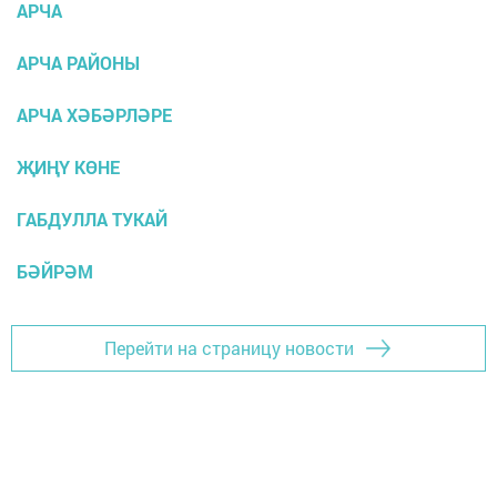
АРЧА
АРЧА РАЙОНЫ
АРЧА ХӘБӘРЛӘРЕ
ҖИҢҮ КӨНЕ
ГАБДУЛЛА ТУКАЙ
БӘЙРӘМ
Перейти на страницу новости