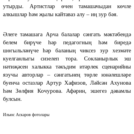
утырды. Артистлар өчен тамашачыдан көчле
алкышлар һәм җылы кайтаваз алу – иң зур бәя.
Әлеге тамашага Арча балалар сәнгать мәктәбендә
белем бирүче һәр педагогның һәм биредә
шөгыльләнүче һәр баланың чиксез зур хезмәте
куелганлыгы сизелеп тора. Сокланырлык эш
нәтиҗәсен халыкка тәкъдим итәрлек сценарийны
язучы авторлар – сәнгатьнең төрле юнәлешләре
буенча остазлар Артур Хафизов, Ләйсән Ахунова
һәм Зөлфия Кочурова. Афәрин, эшегез дәвамлы
булсын.
Ильюс Аскаров фотолары