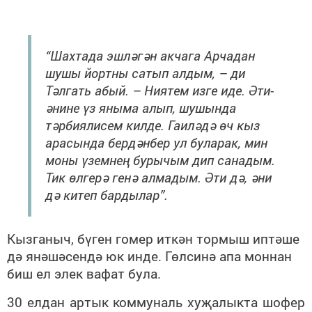
“Шахтада эшләгән акчага Арчадан
шушы йортны сатып алдым, – ди
Тәлгать абый. – Ниятем изге иде. Әти-
әнине үз яныма алып, шушында
тәрбиялисем килде. Гаиләдә өч кыз
арасында бердәнбер ул буларак, мин
моны үземнең бурычым дип санадым.
Тик өлгерә генә алмадым. Әти дә, әни
дә китеп бардылар”.
Кызганыч, бүген гомер иткән тормыш иптәше
дә янәшәсендә юк инде. Гөлсинә апа моннан
биш ел элек вафат була.
30 елдан артык коммуналь хуҗалыкта шофер