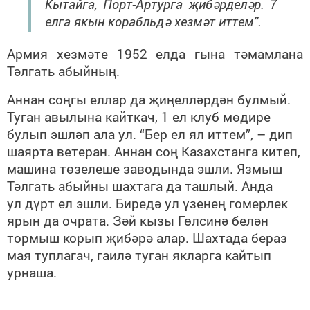
Кытайга, Порт-Артурга җибәрделәр. 7
елга якын корабльдә хезмәт иттем”.
Армия хезмәте 1952 елда гына тәмамлана
Тәлгать абыйның.
Аннан соңгы еллар да җиңелләрдән булмый.
Туган авылына кайткач, 1 ел клуб мөдире
булып эшләп ала ул. “Бер ел ял иттем”, – дип
шаярта ветеран. Аннан соң Казахстанга китеп,
машина төзелеше заводында эшли. Язмыш
Тәлгать абыйны шахтага да ташлый. Анда
ул
дүрт ел эшли. Биредә ул үзенең гомерлек
ярын да очрата. Зәй кызы Гөлсинә белән
тормыш корып җибәрә алар. Шахтада бераз
мая туплагач, гаилә туган якларга кайтып
урнаша.