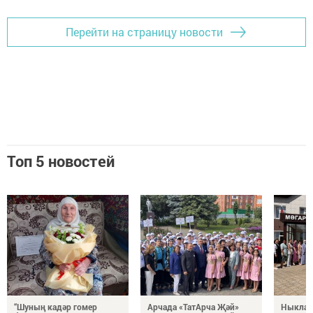
Перейти на страницу новости
Топ 5 новостей
“Шуның кадәр гомер
Арчада «ТатАрча Җәй»
Ныклап