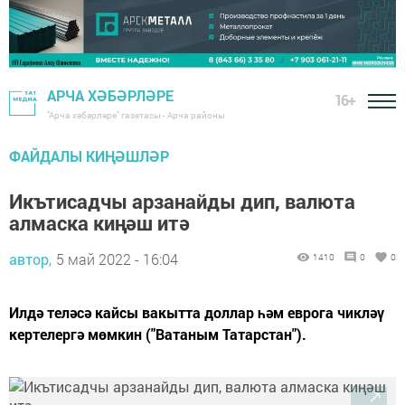
АРЧА ХӘБӘРЛӘРЕ
16+
"Арча хәбәрләре" газетасы - Арча районы
ФАЙДАЛЫ КИҢӘШЛӘР
Икътисадчы арзанайды дип, валюта
алмаска киңәш итә
автор,
5 май 2022 - 16:04
1410
0
0
Илдә теләсә кайсы вакытта доллар һәм еврога чикләү
кертелергә мөмкин ("Ватаным Татарстан").