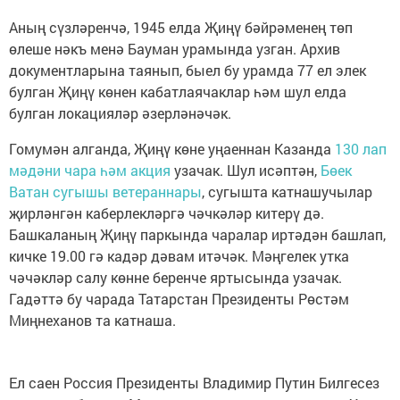
Аның сүзләренчә, 1945 елда Җиңү бәйрәменең төп
өлеше нәкъ менә Бауман урамында узган. Архив
документларына таянып, быел бу урамда 77 ел элек
булган Җиңү көнен кабатлаячаклар һәм шул елда
булган локацияләр әзерләнәчәк.
Гомумән алганда, Җиңү көне уңаеннан Казанда
130 лап
мәдәни чара һәм акция
узачак. Шул исәптән,
Бөек
Ватан сугышы ветераннары
, сугышта катнашучылар
җирләнгән каберлекләргә чәчкәләр китерү дә.
Башкаланың Җиңү паркында чаралар иртәдән башлап,
кичке 19.00 гә кадәр дәвам итәчәк. Мәңгелек утка
чәчәкләр салу көнне беренче яртысында узачак.
Гадәттә бу чарада Татарстан Президенты Рөстәм
Миңнеханов та катнаша.
Ел саен Россия Президенты Владимир Путин Билгесез