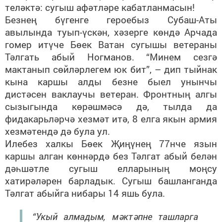
теләктә: сугыш афәтләре кабатланмасын!
Безнең бүгенге героебыз Субаш-Аты
авылында туып-үскән, хәзерге көндә Арчада
гомер итүче Бөек Ватан сугышы ветераны
Тәлгать абый Ногманов. “Минем сезгә
мактанып сөйләрлегем юк бит”, – дип тыйнак
кына каршы алды безне быел унынчы
дистәсен ваклаучы ветеран. Фронтның алгы
сызыгында көрәшмәсә дә, тылда да
фидакарьләрчә хезмәт итә, 8 елга якын армия
хезмәтендә дә була ул.
Илебез халкы Бөек Җиңүнең 77нче язын
каршы алган көннәрдә без Тәлгат абый белән
дәһшәтле сугыш елларының моңсу
хатирәләрен барладык. Сугыш башланганда
Тәлгат абыйга нибары 14 яшь була.
“Укый алмадым, мәктәпне ташларга