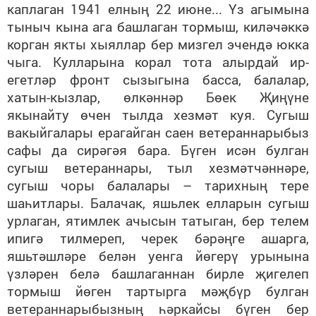
каплаган 1941 елның 22 июне... Үз агымына
тыныч кына ага башлаган тормыш, киләчәккә
корган якты хыяллар бер мизгел эчендә юкка
чыга. Кулларына корал тота алырдай ир-
егетләр фронт сызыгына басса, балалар,
хатын-кызлар, өлкәннәр Бөек Җиңүне
якынайту өчен тылда хезмәт куя. Сугыш
вакыйгалары ерагайган саен ветераннарыбыз
сафы да сирәгәя бара. Бүген исән булган
сугыш ветераннары, тыл хезмәтчәннәре,
сугыш чоры балалары – тарихның тере
шаһитлары. Балачак, яшьлек елларын сугыш
урлаган, ятимлек ачысын татыган, бер телем
ипигә тилмереп, черек бәрәңге ашарга,
яшьтәшләре белән уенга йөгерү урынына
үзләрен белә башлаганнан бирле җигелеп
тормыш йөген тартырга мәҗбүр булган
ветераннарыбызның һәркайсы бүген бер