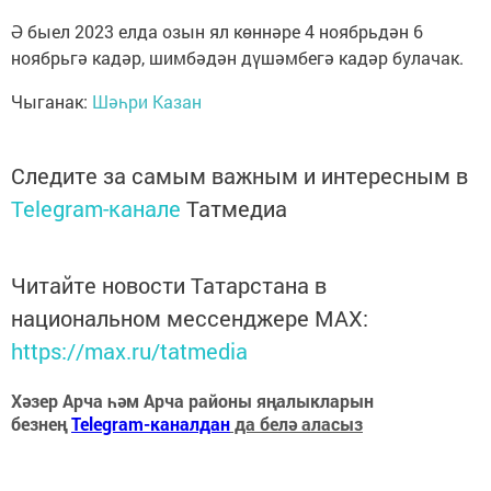
Ә быел 2023 елда озын ял көннәре 4 ноябрьдән 6
ноябрьгә кадәр, шимбәдән дүшәмбегә кадәр булачак.
Чыганак:
Шәһри Казан
Следите за самым важным и интересным в
Telegram-канале
Татмедиа
Читайте новости Татарстана в
национальном мессенджере MАХ:
https://max.ru/tatmedia
Хәзер Арча һәм Арча районы яңалыкларын
безнең
Telegram-каналдан
да белә аласыз