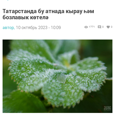
Татарстанда бу атнада кырау һәм
бозлавык көтелә
автор,
10 октябрь 2023 - 10:09
1771
0
0