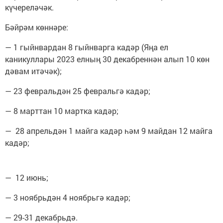
күчереләчәк.
Бәйрәм көннәре:
— 1 гыйнвардан 8 гыйнварга кадәр (Яңа ел
каникуллары 2023 елның 30 декабреннән алып 10 көн
дәвам итәчәк);
— 23 февральдән 25 февральгә кадәр;
— 8 марттан 10 мартка кадәр;
— 28 апрельдән 1 майга кадәр һәм 9 майдан 12 майга
кадәр;
— 12 июнь;
— 3 ноябрьдән 4 ноябрьгә кадәр;
— 29-31 декабрьдә.