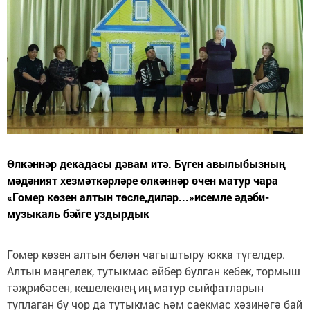
Өлкәннәр декадасы дәвам итә. Бүген авылыбызның
мәдәният хезмәткәрләре өлкәннәр өчен матур чара
«Гомер көзен алтын төсле,диләр...»исемле әдәби-
музыкаль бәйге уздырдык
Гомер көзен алтын белән чагыштыру юкка түгелдер.
Алтын мәңгелек, тутыкмас әйбер булган кебек, тормыш
тәҗрибәсен, кешелекнең иң матур сыйфатларын
туплаган бу чор да тутыкмас һәм саекмас хәзинәгә бай