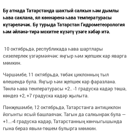
Бу атнада Татарстанда шактый салкын һәм дымлы
һава саклана, ял көннәренә һава температурасы
күтәреләчәк. Бу турыда Татарстан Гидрометеорология
һәм әйләнә-тирә мохитне күзәтү үзәге хәбәр итә.
10 октябрьдә, республикада һава шартлары
сизелерлек үзгәрмәячәк: яңгыр һәм җепшек кар яварга
мөмкин.
Чәршәмбе, 11 октябрьдә, төбәк циклонның тыл
өлешендә була. Яңгыр һәм җепшек кар фаразлана.
Төнлә һава температурасы +2.. -1 градуска кадәр төшә,
көндез +2, +7 градуска кадәр җылыта.
Пәнҗешәмбе, 12 октябрьдә, Татарстанга антициклон
йогынты ясый башлаячак. Тагын да салкынрак була —
+1...-4 градуска кадәр, Татарстанның көнчыгышында
гына бераз явым-төшем булырга мөмкин.