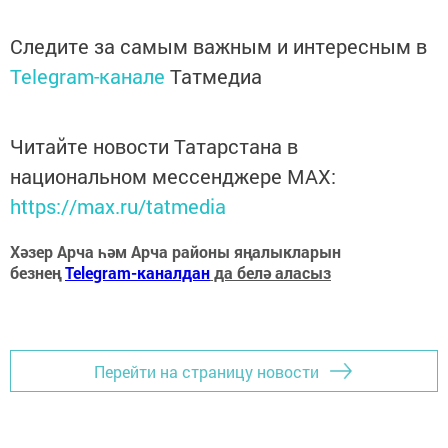
Следите за самым важным и интересным в
Telegram-канале
Татмедиа
Читайте новости Татарстана в
национальном мессенджере MАХ:
https://max.ru/tatmedia
Хәзер Арча һәм Арча районы яңалыкларын
безнең
Telegram-каналдан
да белә аласыз
Перейти на страницу новости