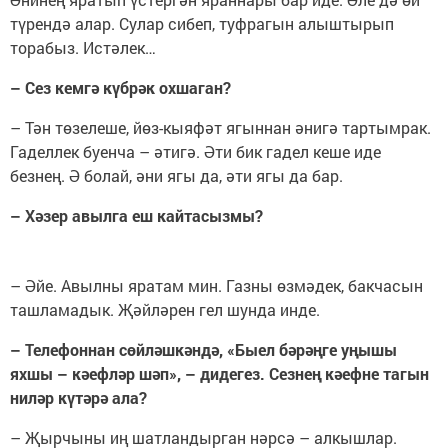
түрендә алар. Сулар сибеп, туфрагын алыштырып
торабыз. Истәлек…
– Сез кемгә күбрәк охшаган?
– Тән төзелеше, йөз-кыяфәт ягыннан әнигә тартымрак.
Гаделлек буенча – әтигә. Әти бик гадел кеше иде
безнең. Ә болай, әни ягы да, әти ягы да бар.
– Хәзер авылга еш кайтасызмы?
– Әйе. Авылны яратам мин. Газны өзмәдек, бакчасын
ташламадык. Җәйләрен гел шунда инде.
– Телефоннан сөйләшкәндә, «Быел бәрәңге уңышы
яхшы – кәефләр шәп», – дидегез. Сезнең кәефне тагын
ниләр күтәрә ала?
– Җырчыны иң шатландырган нәрсә – алкышлар.