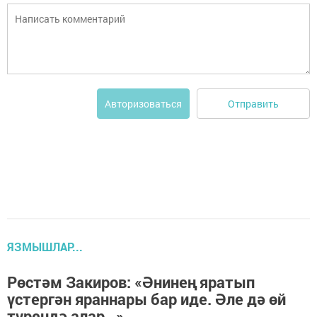
Отправить
Авторизоваться
ЯЗМЫШЛАР...
Рөстәм Закиров: «Әнинең яратып
үстергән яраннары бар иде. Әле дә өй
түрендә алар…»