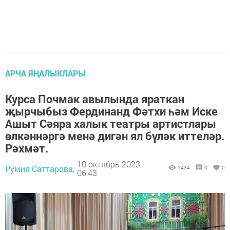
АРЧА ЯҢАЛЫКЛАРЫ
Курса Почмак авылында яраткан
җырчыбыз Фердинанд Фәтхи һәм Иске
Ашыт Сәяра халык театры артистлары
өлкәннәргә менә дигән ял бүләк иттеләр.
Рәхмәт.
10 октябрь 2023 -
Румия Саттарова,
1434
0
0
06:43