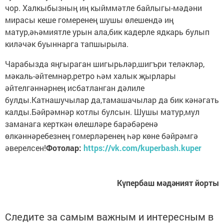
чор. Халкыбызның иң кыйммәтле байлыгы-мәдәни
мирасы кеше гомеренең шушы өлешендә иң
матур,әһәмиятле урын ала,бик кадерле ядкарь булып
киләчәк буыннарга тапшырыла.
Чарабызда яңгыраган шигырьләр,шигъри теләкләр,
мәкаль-әйтемнәр,ретро һәм халык җырлары
әйтелгәннәрнең исбатланган дәлиле
булды.Катнашучылар да,тамашачылар да бик кәнәгать
калды.Бәйрәмнәр котлы булсын. Шушы матур,мул
заманага керткән өлешләре барәбәренә
өлкәннәребезнең гомерләренең һәр көне бәйрәмгә
әверелсен!
Фотолар:
https://vk.com/kuperbash.kuper
Күпербаш мәдәният йорты
Следите за самым важным и интересным в