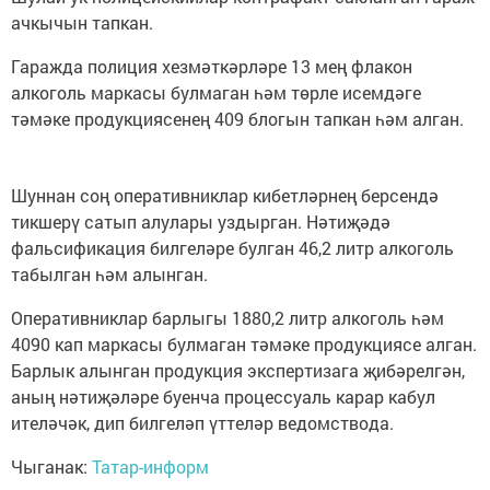
ачкычын тапкан.
Гаражда полиция хезмәткәрләре 13 мең флакон
алкоголь маркасы булмаган һәм төрле исемдәге
тәмәке продукциясенең 409 блогын тапкан һәм алган.
Шуннан соң оперативниклар кибетләрнең берсендә
тикшерү сатып алулары уздырган. Нәтиҗәдә
фальсификация билгеләре булган 46,2 литр алкоголь
табылган һәм алынган.
Оперативниклар барлыгы 1880,2 литр алкоголь һәм
4090 кап маркасы булмаган тәмәке продукциясе алган.
Барлык алынган продукция экспертизага җибәрелгән,
аның нәтиҗәләре буенча процессуаль карар кабул
ителәчәк, дип билгеләп үттеләр ведомствода.
Чыганак:
Татар-информ