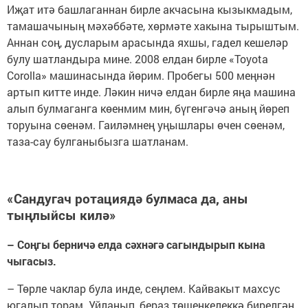
Иҗат итә башлаганнан бирле акчасына кызыкмадым,
тамашачының мәхәббәте, хөрмәте хакына тырыштым.
Аннан соң, дусларым арасында яхшы, гадел кешеләр
булу шатландыра мине. 2008 елдан бирле «Toyota
Corolla» машинасында йөрим. Пробегы 500 меңнән
артып китте инде. Ләкин ничә елдан бирле яңа машина
алып булмаганга көенмим мин, бүгенгәчә аның йөреп
торуына сөенәм. Гаиләмнең уңышлары өчен сөенәм,
таза-сау булганыбызга шатланам.
«Сандугач ротациядә булмаса да, аны
тыңлыйсы килә»
– Соңгы берничә елда сәхнәгә сагындырып кына
чыгасыз.
– Төрле чаклар була инде, сеңлем. Кайвакыт махсус
югалып торам. Уйланып, бераз төшенкелеккә бирелгән