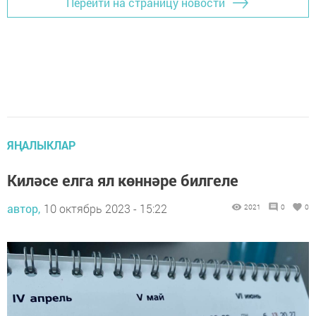
Перейти на страницу новости
ЯҢАЛЫКЛАР
Киләсе елга ял көннәре билгеле
автор,
10 октябрь 2023 - 15:22
2021
0
0