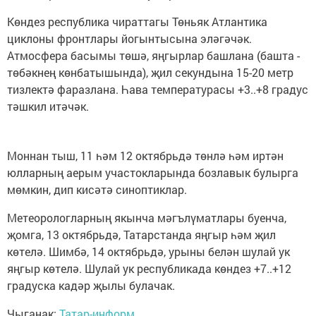
Көндез республика чираттагы Төньяк Атлантика
циклоны фронтлары йогынтысына эләгәчәк.
Атмосфера басымы төшә, яңгырлар башлана (башта -
төбәкнең көнбатышында), җил секундына 15-20 метр
тизлектә фаразлана. Һава температурасы +3..+8 градус
тәшкил итәчәк.
Моннан тыш, 11 һәм 12 октябрьдә төнлә һәм иртән
юлларның аерым участокларында бозлавык булырга
мөмкин, дип кисәтә синоптиклар.
Метеорологларның якынча мәгълүматлары буенча,
җомга, 13 октябрьдә, Татарстанда яңгыр һәм җил
көтелә. Шимбә, 14 октябрьдә, урыны белән шулай ук
яңгыр көтелә. Шулай ук республикада көндез +7..+12
градуска кадәр җылы булачак.
Чыганак:
Татар-информ