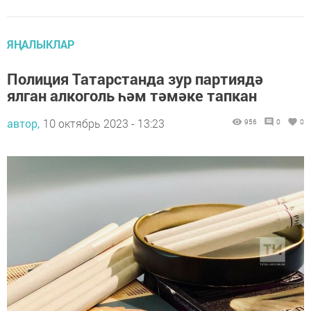
ЯҢАЛЫКЛАР
Полиция Татарстанда зур партиядә
ялган алкоголь һәм тәмәке тапкан
автор,
10 октябрь 2023 - 13:23
956
0
0