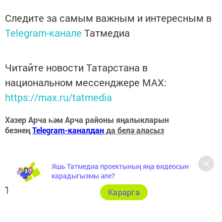
Следите за самым важным и интересным в
Telegram-канале
Татмедиа
Читайте новости Татарстана в
национальном мессенджере MАХ:
https://max.ru/tatmedia
Хәзер Арча һәм Арча районы яңалыкларын
безнең
Telegram-каналдан
да белә аласыз
Яшь Татмедиа проектының яңа видеосын
карадыгызмы әле?
Теги:
Карарга
АРЧА ХӘБӘРЛӘРЕ