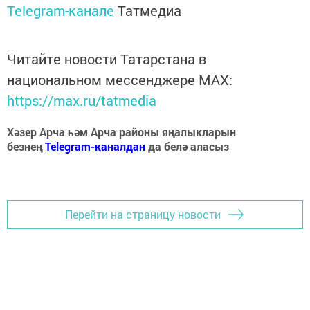
Telegram-канале
Татмедиа
Читайте новости Татарстана в
национальном мессенджере MАХ:
https://max.ru/tatmedia
Хәзер Арча һәм Арча районы яңалыкларын
безнең
Telegram-каналдан
да белә аласыз
Перейти на страницу новости