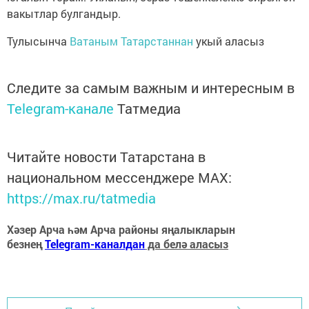
вакытлар булгандыр.
Тулысынча
Ватаным Татарстаннан
укый аласыз
Следите за самым важным и интересным в
Telegram-канале
Татмедиа
Читайте новости Татарстана в
национальном мессенджере MАХ:
https://max.ru/tatmedia
Хәзер Арча һәм Арча районы яңалыкларын
безнең
Telegram-каналдан
да белә аласыз