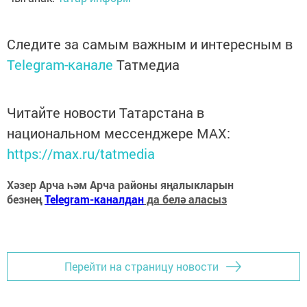
Следите за самым важным и интересным в
Telegram-канале
Татмедиа
Читайте новости Татарстана в
национальном мессенджере MАХ:
https://max.ru/tatmedia
Хәзер Арча һәм Арча районы яңалыкларын
безнең
Telegram-каналдан
да белә аласыз
Перейти на страницу новости