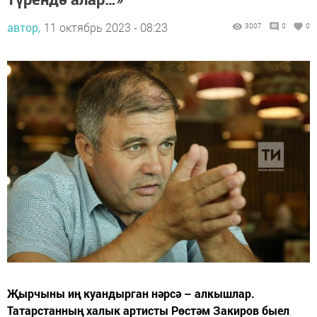
автор,
11 октябрь 2023 - 08:23
3007
0
0
Җырчыны иң куандырган нәрсә – алкышлар.
Татарстанның халык артисты Рөстәм Закиров быел