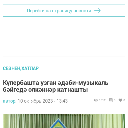
Перейти на страницу новости
СЕЗНЕҢ ХАТЛАР
Күпербашта узган әдәби-музыкаль
бәйгедә өлкәннәр катнашты
автор,
10 октябрь 2023 - 13:43
3512
0
0