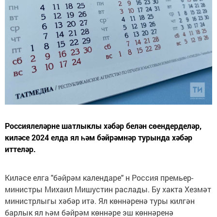
Россиялеләрне шатлыклы хәбәр белән сөендерделәр,
киләсе 2024 елда ял һәм бәйрәмнәр турында хәбәр
иттеләр.
Киләсе елга "бәйрәм календаре" н Россия премьер-
министры Михаил Мишустин раслады. Бу хакта Хезмәт
министрлыгы хәбәр итә. Ял көннәренә туры килгән
барлык ял һәм бәйрәм көннәре эш көннәренә