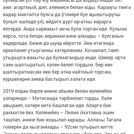
әни: агартмый, дип, элеккесе белән юды. Караңгы төнгә
кадәр мәктәптә булса да (гомере буе җыештыручы
булып эшләде ул), өйдәге дүрт ир-атны карарга
өлгерде. Анда һәрвакыт акча була торган иде. Кулына
керсә, тота белде, кирәкмәгәнне алмады – булганын
кадерләде. Безне дә шуңа өйрәтте. Әни итәгендә
иркәләнеп утырганны хәтерләмим. Кочаклап, сөеп
утырырга вакыты да булмагандыр инде. Шөкер, иртә
саен шалтыратып, хәлен белеп тордым. Бер көн
шалтыратмасам яки бер атна кайтмый торсам,
күршеләрне аякка бастырып эзләтә иде.
2019 елдан бирле әнине абыем белән киленебез
үзләрендә – Мәтәскәдә тәрбияләп торды. Хәле
авыраеп, хәтере китә башлаган иде. Аларга бик
рәхмәтле без. Киленебез – Лилия Әхәтовна эшен
ташлап, әнине бик яхшылап карады. Аллаһы Тәгалә
гомерен дә кызганмады – 92сен тутырып китте.
Әнинең яратып үстергән яраннары бар иде. Әле дә өй