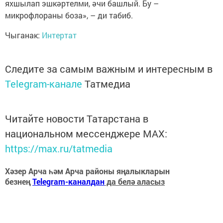
яхшылап эшкәртелми, әчи башлый. Бу –
микрофлораны боза», – ди табиб.
Чыганак:
Интертат
Следите за самым важным и интересным в
Telegram-канале
Татмедиа
Читайте новости Татарстана в
национальном мессенджере MАХ:
https://max.ru/tatmedia
Хәзер Арча һәм Арча районы яңалыкларын
безнең
Telegram-каналдан
да белә аласыз