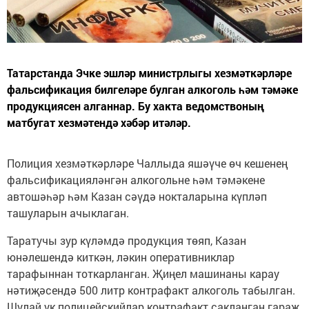
Татарстанда Эчке эшләр министрлыгы хезмәткәрләре
фальсификация билгеләре булган алкоголь һәм тәмәке
продукциясен алганнар. Бу хакта ведомствоның
матбугат хезмәтендә хәбәр итәләр.
Полиция хезмәткәрләре Чаллыда яшәүче өч кешенең
фальсификацияләнгән алкогольне һәм тәмәкене
автошәһәр һәм Казан сәүдә нокталарына күпләп
ташуларын ачыклаган.
Таратучы зур күләмдә продукция төяп, Казан
юнәлешендә киткән, ләкин оперативниклар
тарафыннан тоткарланган. Җиңел машинаны карау
нәтиҗәсендә 500 литр контрафакт алкоголь табылган.
Шулай ук полицейскийлар контрафакт сакланган гараж