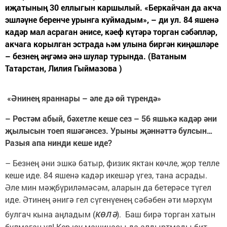
иҗатының 30 еллыгын каршылый. «Беркайчан да акча
эшләүне беренче урынга куймадым», – ди ул. 84 яшенә
кадәр мал асраган әнисе, кәеф күтәрә торган сәбәпләр,
акчага корылган эстрада һәм улына биргән киңәшләре
– безнең әңгәмә әнә шулар турында. (Ватаным
Татарстан, Лилия Гыймазова )
«Әнинең яраннары – әле дә өй түрендә»
– Рөстәм абый, бәхетле кеше сез – 56 яшькә кадәр әни
җылысын тоеп яшәгәнсез. Урыны җәннәттә булсын…
Разыя апа нинди кеше иде?
– Безнең әни эшкә батыр, физик яктан көчле, җор телле
кеше иде. 84 яшенә кадәр икешәр үгез, тана асрады.
Әле мин мәҗбүриләмәсәм, аларын да бетерәсе түгел
иде. Әтинең әнигә гел сүгенүенең сәбәбен әти мәрхүм
көлә
булгач кына аңладым (
). Баш бирә торган хатын
булмаган ул! Кер юу машинасы да алдыртмады бит