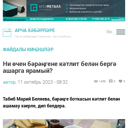
АРЧА ХӘБӘРЛӘРЕ
16+
"Арча хәбәрләре" газетасы - Арча районы
ФАЙДАЛЫ КИҢӘШЛӘР
Ни өчен бәрәңгене кәтлит белән бергә
ашарга ярамый?
автор,
11 октябрь 2023 - 08:32
1458
0
0
Табиб Марий Беляева, бәрәңге боткасын кәтлит белән
ашамау хәерле, дип белдерә.