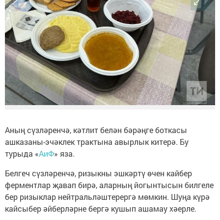
Аның сүзләренчә, кәтлит белән бәрәңге боткасы
ашказаны-эчәклек трактына авырлык китерә. Бу
турыда «
АиФ
» яза.
Белгеч сүзләренчә, ризыкны эшкәртү өчен кайбер
ферментлар җавап бирә, аларның йогынтысын билгеле
бер ризыклар нейтральләштерергә мөмкин. Шуңа күрә
кайсыбер әйберләрне бергә кушып ашамау хәерле.