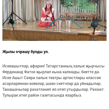
Җылы очрашу булды ул.
Искеашытлар, афәрин! Татарстанның халык җырчысы
Фердинанд Фәтхи җырлап кына калмады, биетте дә.
Иске Ашыт Сәяра халык театры артистлары классик
әсәрләреннән өзекләр, шаян скетчлар да уйнадылар.
Тамашачылар рәхәтләнеп ял итеп утырдылар. Рәхмәт.
Тулырак итеп район газетасында язарбыз.