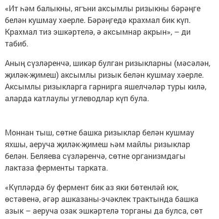
«Ит һәм балыкны, ягъни аксымлы ризыкны бәрәңге
белән кушмау хәерле. Бәрәңгедә крахмал бик күп.
Крахмал тиз эшкәртелә, ә аксымнар акрын», – ди
табиб.
Аның сүзләренчә, шикәр булган ризыкларны (мәсәлән,
җиләк-җимеш) аксымлы ризык белән кушмау хәерле.
Аксымлы ризыкларга гарнирга яшелчәләр туры килә,
аларда катлаулы углеводлар күп була.
Моннан тыш, сөтне башка ризыклар белән кушмау
яхшы, аеруча җиләк-җимеш һәм майлы ризыклар
белән. Беляева сүзләренчә, сөтне организмдагы
лактаза ферменты тарката.
«Күпләрдә бу фермент бик аз яки бөтенләй юк,
өстәвенә, әгәр ашказаны-эчәклек трактында башка
азык – аеруча озак эшкәртелә торганы да булса, сөт