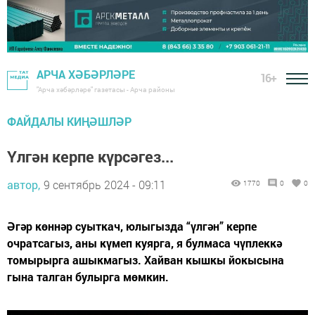
АРЧА ХӘБӘРЛӘРЕ
16+
"Арча хәбәрләре" газетасы - Арча районы
ФАЙДАЛЫ КИҢӘШЛӘР
Үлгән керпе күрсәгез...
автор,
9 сентябрь 2024 - 09:11
1770
0
0
Әгәр көннәр суыткач, юлыгызда “үлгән” керпе
очратсагыз, аны күмеп куярга, я булмаса чүплеккә
томырырга ашыкмагыз. Хайван кышкы йокысына
гына талган булырга мөмкин.