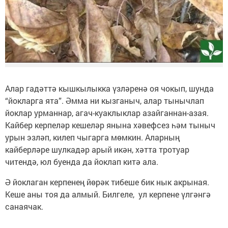
Алар гадәттә кышкылыкка үзләренә оя чокып, шунда
“йокларга ята”. Әмма ни кызганыч, алар тынычлап
йоклар урманнар, агач-куаклыклар азайганнан-азая.
Кайбер керпеләр кешеләр янына хәвефсез һәм тыныч
урын эзләп, килеп чыгарга мөмкин. Аларның
кайберләре шулкадәр арый икән, хәтта тротуар
читендә, юл буенда да йоклап китә ала.
Ә йоклаган керпенең йөрәк тибеше бик нык акрыная.
Кеше аны тоя да алмый. Билгеле, ул керпене үлгәнгә
санаячак.