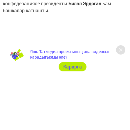
конфедерациясе президенты
Билал Эрдоган
һәм
башкалар катнашты.
Яшь Татмедиа проектының яңа видеосын
карадыгызмы әле?
Карарга
Чара Казахстанның дәүләт флагын һәм Бөтендөнья
күчмә халыклар уеннары флагын алып чыгу һәм
күтәрүдән башланды. Гимн яңгырады, ә соңыннан