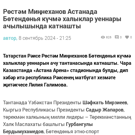
Рөстәм Миңнеханов Астанада
Бөтендөнья күчмә халыклар уеннары
ачылышында катнашты
автор,
8 сентябрь 2024 - 21:25
826
0
0
Татарстан Рәисе Рөстәм Миңнеханов Бөтендөнья күчмә
халыклар уеннарын ачу тантанасында катнашты. Чара
Казахстанда «Астана Арена» стадионында булды, дип
хәбәр итә республика Рәисенең матбугат хезмәте
җитәкчесе Лилия Галимова.
Тантанада Үзбәкстан Президенты
Шәфкать Мирзиеев
,
Кыргыз Республикасы Президенты
Садыр Жапаров
,
төрекмән халкының милли лидеры – Төрекмәнстанның
Халк Маслахаты башлыгы
Гурбангулы
Бердымухамедов
, Бөтендөнья этно-спорт