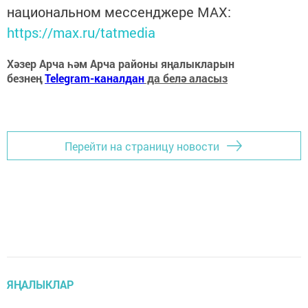
национальном мессенджере MАХ:
https://max.ru/tatmedia
Хәзер Арча һәм Арча районы яңалыкларын
безнең
Telegram-каналдан
да белә аласыз
Перейти на страницу новости
ЯҢАЛЫКЛАР