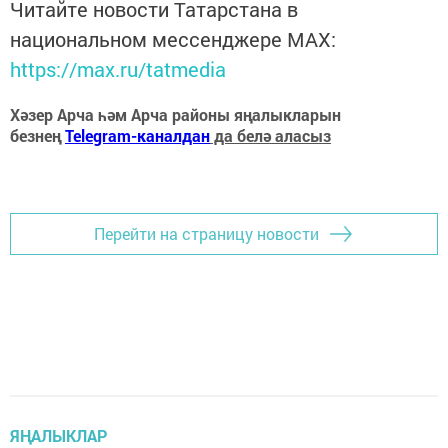
Читайте новости Татарстана в
национальном мессенджере MАХ:
https://max.ru/tatmedia
Хәзер Арча һәм Арча районы яңалыкларын
безнең
Telegram-каналдан
да белә аласыз
Перейти на страницу новости
ЯҢАЛЫКЛАР