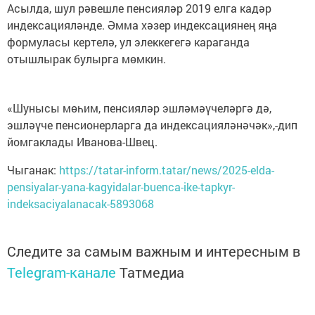
Асылда, шул рәвешле пенсияләр 2019 елга кадәр
индексацияләнде. Әмма хәзер индексациянең яңа
формуласы кертелә, ул элеккегегә караганда
отышлырак булырга мөмкин.
«Шунысы мөһим, пенсияләр эшләмәүчеләргә дә,
эшләүче пенсионерларга да индексацияләнәчәк»,-дип
йомгаклады Иванова-Швец.
Чыганак:
https://tatar-inform.tatar/news/2025-elda-
pensiyalar-yana-kagyidalar-buenca-ike-tapkyr-
indeksaciyalanacak-5893068
Следите за самым важным и интересным в
Telegram-канале
Татмедиа