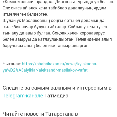
«Комсомолькая правда». Диагнозы турында ул белгән.
Әле сигез ай элек кенә табиблар дәвалауның ярдәм
итмәячәген белдергән.
Шулай ук Масляковның соңгы ярты ел дәвамында
хәле бик начар булуын әйтәләр. Сөйләшү генә түгел,
тын алу да авыр булган. Соңрак хәлен коронавирус
белән авыруы да катлауландырган. Телевидение алып
баручысы аның белән ике тапкыр авырган.
Чыганак:
https://shahrikazan.ru/news/kyiskacha-
ya%D2%A3alyiklar/aleksandr-masliakov-vafat
Следите за самым важным и интересным в
Telegram-канале
Татмедиа
Читайте новости Татарстана в