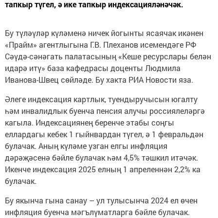
тапкыр түгел, ә ике тапкыр индексацияләнәчәк.
Бу түләүләр күләменә ничек йогынты ясаячак икәнен
«Прайм» агентлыгына Г.В. Плеханов исемендәге РФ
Сәүдә-сәнәгать палатасының «Кеше ресурслары белән
идарә итү» база кафедрасы доценты Людмила
Иванова-Швец сөйләде. Бу хакта РИА Новости яза.
Әлеге индексация картлык, туендыручысын югалту
һәм инвалидлык буенча пенсия алучы россиялеләргә
кагыла. Индексациянең беренче этабы соңгы
еллардагы кебек 1 гыйнвардан түгел, ә 1 февральдән
булачак. Аның күләме узган елгы инфляция
дәрәҗәсенә бәйле булачак һәм 4,5% тәшкил итәчәк.
Икенче индексация 2025 елның 1 апреленнән 2,2% ка
булачак.
Бу якынча гына санау – ул тулысынча 2024 ел өчен
инфляция буенча мәгълүматларга бәйле булачак.