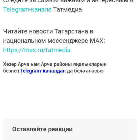
Telegram-канале
Татмедиа
Читайте новости Татарстана в
национальном мессенджере MАХ:
https://max.ru/tatmedia
Хәзер Арча һәм Арча районы яңалыкларын
безнең
Telegram-каналдан
да белә аласыз
Оставляйте реакции