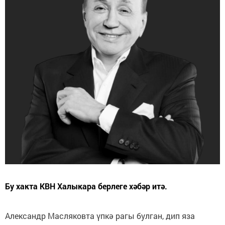
Бу хакта КВН Халыкара берлеге хәбәр итә.
Александр Масляковта үпкә рагы булган, дип яза