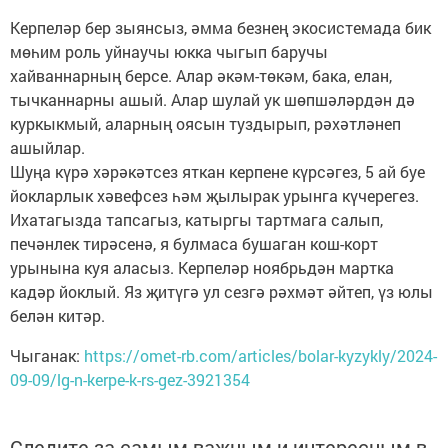
Керпеләр бер зыянсыз, әмма безнең экосистемада бик
мөһим роль уйнаучы юкка чыгып баручы
хайваннарның берсе. Алар әкәм-төкәм, бака, елан,
тычканнарны ашый. Алар шулай ук шөпшәләрдән дә
куркыкмый, аларның оясын туздырып, рәхәтләнеп
ашыйлар.
Шуңа күрә хәрәкәтсез яткан керпене күрсәгез, 5 ай буе
йокларлык хәвефсез һәм җылырак урынга күчерегез.
Ихатагызда тапсагыз, катыргы тартмага салып,
печәнлек тирәсенә, я булмаса бушаган кош-корт
урынына куя аласыз. Керпеләр ноябрьдән мартка
кадәр йоклый. Яз җитүгә ул сезгә рәхмәт әйтеп, үз юлы
белән китәр.
Чыганак:
https://omet-rb.com/articles/bolar-kyzykly/2024-
09-09/lg-n-kerpe-k-rs-gez-3921354
Следите за самым важным и интересным в