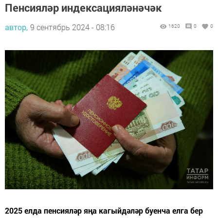
Пенсияләр индексацияләнәчәк
автор,
9 сентябрь 2024 - 08:16
1620
0
0
2025 елда пенсияләр яңа кагыйдәләр буенча елга бер