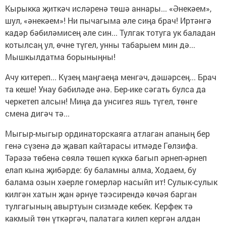
Кырыкка җиткәч исләренә төшә аннары... «Әнекәем»,
шул, «әнекәем»! Ни пычагыма әле сиңа брач! Иртәнгә
кадәр бәбиләмисең әле син... Тулгак тотуга ук баладан
котылсаң ул, өчне түгел, унны табарыем мин дә...
Мышкылдатма борыныңны!
Ачу китереп... Күзең маңгаеңа менгәч, дәшәрсең... Брач
та кеше! Унау бәбиләде әнә. Бер-ике сәгать булса да
черкетеп алсын! Миңа да унсигез яшь түгел, төнге
смена дигәч тә...
Мыгыр-мыгыр ординаторскаяга атлаган апаның бер
генә сүзенә дә җавап кайтарасы итмәде Гөлзифа.
Тәрәзә төбенә сөялә төшеп күккә багып әрнеп-әрнеп
елап кына җибәрде: бу баламны алма, Ходаем, бу
балама озын хәерле гомерләр насыйп ит! Сулык-сулык
килгән хатын җан әрнүе тәэсирендә көчәя барган
тулгагының авыртуын сизмәде кебек. Керфек тә
какмый төн үткәргәч, палатага килеп кергән алдан