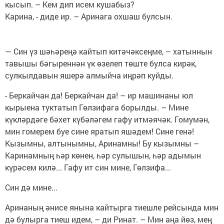
кысып. – Кем дип исем кушабыз?
Карина, - диде ир. – Аринага охшаш булсын.
— Син үз шәһәреңә кайтып китәчәксеңме, – хатыннын
тавышы бәгыреннән үк өзелеп төште булса кирәк,
сулкылдавын яшерә алмыйча иңрәп куйды.
- Беркайчан да! Беркайчан да! – ир машинаны юл
кырыена туктатып Гөлзифага борылды. – Мине
күкләрдәге бәхет күбәләгем гафу итмәячәк. Гомумән,
мин гомерем буе сине яратып яшәдем! Сине генә!
Кызымны, алтынымны, Аринамны! Бу кызымны –
Каринамның һәр көнен, һәр сулышын, һәр адымын
күрәсем килә... Гафу ит син мине, Гөлзифа...
Син дә мине...
Аринаның әнисе янына кайтырга тиешле рейсында мин
дә булырга тиеш идем, – ди Ринат. – Мин аңа йөз, мең