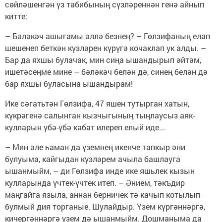
сөйләшенгән үз табибының сүзләреннән генә айнып
китте:
– Бәләкәч ашыгамы әллә безнең? – Гөлзифаның елап
шешенеп беткән күзләрен күрүгә кочаклап ук алды. –
Бар да яхшы булачак, мин сиңа ышандырып әйтәм,
ишетәсеңме мине – бәләкәч белән дә, синең белән дә
бар яхшы буласына ышандырам!
Ике сәгатьтән Гөлзифа, 47 яшен тутырган хатын,
күкрәгенә салынган кызчыгының тыңлаусыз аяк-
кулларын үбә-үбә кабат илереп елый иде...
– Мин әле һаман да үземнең икенче тапкыр әни
булуыма, кайгыдан күзләрем ачыла башлауга
ышанмыйм, – ди Гөлзифа инде ике яшьлек кызын
кулларында үчтек-үчтек итеп. – Әнием, тәкъдир
маңгайга языла, аннан берничек тә качып котылып
булмый дия торганые. Шулайдыр. Үзем күргәннәргә,
кичергәннәргә үзем дә ышанмыйм. Дошманыма да