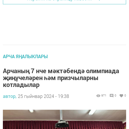
АРЧА ЯҢАЛЫКЛАРЫ
Арчаның 7 нче мәктәбендә олимпиада
җиңүчеләрен һәм призчыларны
котладылар
автор,
25 гыйнвар 2024 - 19:38
971
0
0