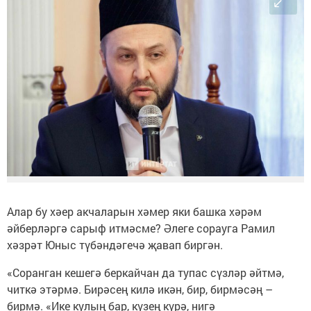
Алар бу хәер акчаларын хәмер яки башка хәрәм
әйберләргә сарыф итмәсме? Әлеге сорауга Рамил
хәзрәт Юныс түбәндәгечә җавап биргән.
«Соранган кешегә беркайчан да тупас сүзләр әйтмә,
читкә этәрмә. Бирәсең килә икән, бир, бирмәсәң –
бирмә. «Ике кулың бар, күзең күрә, нигә