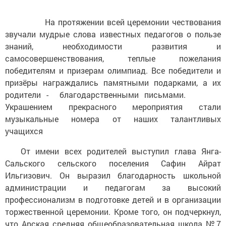
На протяжении всей церемонии чествования
звучали мудрые слова известных педагогов о пользе
знаний, необходимости развития и
самосовершенствования, теплые пожелания
победителям и призерам олимпиад. Все победители и
призёры награждались памятными подарками, а их
родители - благодарственными письмами.
Украшением прекрасного мероприятия стали
музыкальные номера от наших талантливых
учащихся
От имени всех родителей выступил глава Янга-
Сальского сельского поселения Сафин Айрат
Ильгизович. Он выразил благодарность школьной
администрации и педагогам за высокий
профессионализм в подготовке детей и в организации
торжественной церемонии. Кроме того, он подчеркнул,
что Арская средняя общеобразовательная школа №7