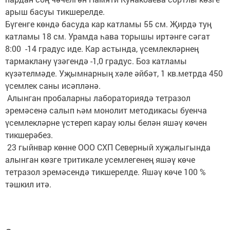
арыш басуы тикшерелде.
Бүгенге көндә басуда кар катламы 55 см. Җирдә туң
катламы 18 см. Урамда һава торышы иртәнге сәгат
8:00 -14 градус иде. Кар астында, үсемлекләрнең
тармаклану үзәгендә -1,0 градус. Боз катламы
күзәтелмәде. Уҗымнарның хәле әйбәт, 1 кв.метрда 450
үсемлек саны исәпләнә.
Алынган пробаларны лабораториядә тетразол
эремәсенә салып һәм монолит методикасы буенча
үсемлекләрне үстереп карау юлы белән яшәү көчен
тикшерәбез.
23 гыйнвар көнне ООО СХП Северный хуҗалыгында
алынган көзге тритикале усемлегенең яшәү көче
тетразол эремәсендә тикшерелде. Яшәү көче 100 %
тәшкил итә.