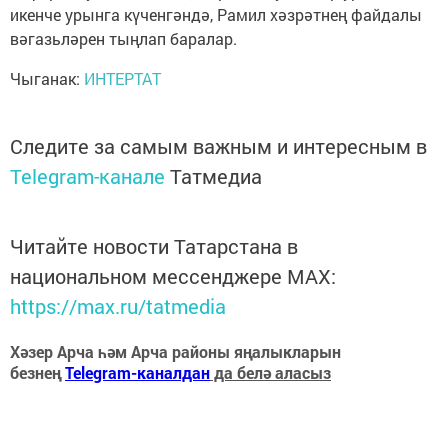
икенче урынга күченгәндә, Рамил хәзрәтнең файдалы
вәгазьләрен тыңлап баралар.
Чыганак:
ИНТЕРТАТ
Следите за самым важным и интересным в
Telegram-канале
Татмедиа
Читайте новости Татарстана в
национальном мессенджере MАХ:
https://max.ru/tatmedia
Хәзер Арча һәм Арча районы яңалыкларын
безнең
Telegram-каналдан
да белә аласыз