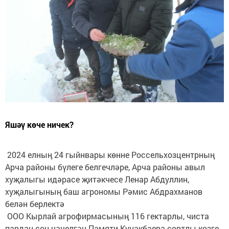
Яшәү көче ничек?
2024 елның 24 гыйнвары көнне Россельхозцентрның
Арча районы бүлеге белгечләре, Арча районы авыл
хуҗалыгы идәрасе җитәкчесе Ленар Абдуллин,
хуҗалыгының баш агрономы Рәмис Абдрахманов
белән берлектә
ООО Кырлай агрофирмасының 116 гектарлы, чиста
пардан соң чәчелгән Памяти Кунакбаева сортлы көзге