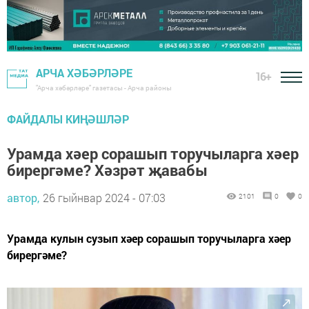
АРЧА ХӘБӘРЛӘРЕ
16+
"Арча хәбәрләре" газетасы - Арча районы
ФАЙДАЛЫ КИҢӘШЛӘР
Урамда хәер сорашып торучыларга хәер
бирергәме? Хәзрәт җавабы
автор,
26 гыйнвар 2024 - 07:03
2101
0
0
Урамда кулын сузып хәер сорашып торучыларга хәер
бирергәме?