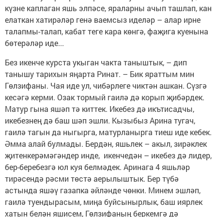
күзне каплаган яшь элпәсе, яраларны ачып ташлап, кан
елаткан хатирәләр генә ваемсыз иделәр – алар ирне
талапмы-талап, кабат теге кара көнгә, фаҗига куенына
бөтерәләр иде...
Без икенче курста укыган чакта таныштык, – дип
танышу тарихын яңарта Ринат. – Бик яраттым мин
Гөлзифаны. Чая иде ул, чибәрлеге чиктән ашкан. Сүзгә
кесәгә керми. Озак тормый гаилә дә корып җибәрдек.
Матур гына яшәп тә киттек. Икебез дә икътисадчы,
икебезнең дә баш шәп эшли. Кызыбыз Арина тугач,
гаилә тагын да ныгырга, матурланырга тиеш иде кебек.
Әмма алай булмады. Бердән, яшьлек – акыл, зирәклек
җитенкерәмәгәндер инде, икенчедән – икебез дә лидер,
бер-беребезгә юл куя белмәдек. Аринага 4 яшьләр
тирәсендә рәсми төстә аерылыштык. Бер түбә
астында яшәү газапка әйләнде чөнки. Минем эшләп,
гаилә туендырасым, миңа буйсынырлык, баш иярлек
хатын белән яшисем, Гөлзифаның беркемгә дә