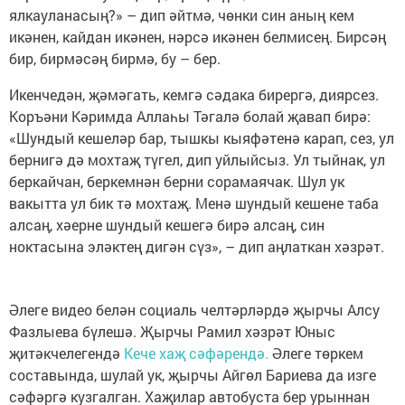
ялкауланасың?» – дип әйтмә, чөнки син аның кем
икәнен, кайдан икәнен, нәрсә икәнен белмисең. Бирсәң
бир, бирмәсәң бирмә, бу – бер.
Икенчедән, җәмәгать, кемгә сәдака бирергә, диярсез.
Коръәни Кәримда Аллаһы Тәгалә болай җавап бирә:
«Шундый кешеләр бар, тышкы кыяфәтенә карап, сез, ул
бернигә дә мохтаҗ түгел, дип уйлыйсыз. Ул тыйнак, ул
беркайчан, беркемнән берни сорамаячак. Шул ук
вакытта ул бик тә мохтаҗ. Менә шундый кешене таба
алсаң, хәерне шундый кешегә бирә алсаң, син
ноктасына эләктең дигән сүз», – дип аңлаткан хәзрәт.
Әлеге видео белән социаль челтәрләрдә җырчы Алсу
Фазлыева бүлешә. Җырчы Рамил хәзрәт Юныс
җитәкчелегендә
Кече хаҗ сәфәрендә.
Әлеге төркем
составында, шулай ук, җырчы Айгөл Бариева да изге
сәфәргә кузгалган. Хаҗилар автобуста бер урыннан