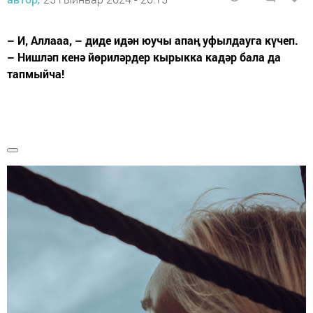
– И, Аллааа, – диде идән юучы апаң уфылдауга күчеп.
– Нишләп кенә йөриләрдер кырыкка кадәр бала да
тапмыйча!