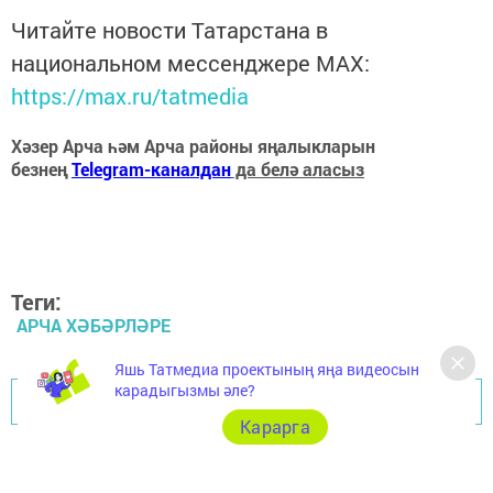
Читайте новости Татарстана в
национальном мессенджере MАХ:
https://max.ru/tatmedia
Хәзер Арча һәм Арча районы яңалыкларын
безнең
Telegram-каналдан
да белә аласыз
Теги:
АРЧА ХӘБӘРЛӘРЕ
Яшь Татмедиа проектының яңа видеосын
карадыгызмы әле?
Перейти на страницу новости
Карарга