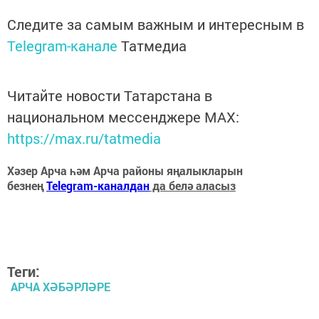
Следите за самым важным и интересным в
Telegram-канале
Татмедиа
Читайте новости Татарстана в
национальном мессенджере MАХ:
https://max.ru/tatmedia
Хәзер Арча һәм Арча районы яңалыкларын
безнең
Telegram-каналдан
да белә аласыз
Теги:
АРЧА ХӘБӘРЛӘРЕ