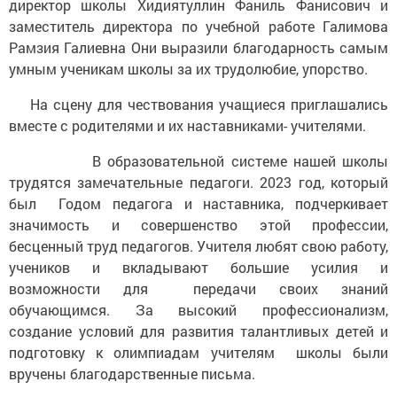
директор школы Хидиятуллин Фаниль Фанисович и
заместитель директора по учебной работе Галимова
Рамзия Галиевна Они выразили благодарность самым
умным ученикам школы за их трудолюбие, упорство.
На сцену для чествования учащиеся приглашались
вместе с родителями и их наставниками- учителями.
В образовательной системе нашей школы
трудятся замечательные педагоги. 2023 год, который
был Годом педагога и наставника, подчеркивает
значимость и совершенство этой профессии,
бесценный труд педагогов. Учителя любят свою работу,
учеников и вкладывают большие усилия и
возможности для передачи своих знаний
обучающимся. За высокий профессионализм,
создание условий для развития талантливых детей и
подготовку к олимпиадам учителям школы были
вручены благодарственные письма.