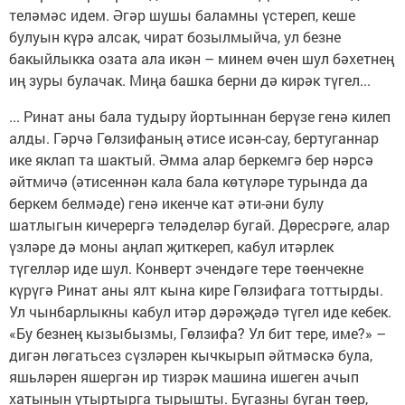
теләмәс идем. Әгәр шушы баламны үстереп, кеше
булуын күрә алсак, чират бозылмыйча, ул безне
бакыйлыкка озата ала икән – минем өчен шул бәхетнең
иң зуры булачак. Миңа башка берни дә кирәк түгел...
... Ринат аны бала тудыру йортыннан берүзе генә килеп
алды. Гәрчә Гөлзифаның әтисе исән-сау, бертуганнар
ике яклап та шактый. Әмма алар беркемгә бер нәрсә
әйтмичә (әтисеннән кала бала көтүләре турында да
беркем белмәде) генә икенче кат әти-әни булу
шатлыгын кичерергә теләделәр бугай. Дөресрәге, алар
үзләре дә моны аңлап җиткереп, кабул итәрлек
түгелләр иде шул. Конверт эчендәге тере төенчекне
күрүгә Ринат аны ялт кына кире Гөлзифага тоттырды.
Ул чынбарлыкны кабул итәр дәрәҗәдә түгел иде кебек.
«Бу безнең кызыбызмы, Гөлзифа? Ул бит тере, име?» –
дигән лөгатьсез сүзләрен кычкырып әйтмәскә була,
яшьләрен яшергән ир тизрәк машина ишеген ачып
хатынын утыртырга тырышты. Бугазны буган төер,