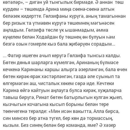
көтәләр», – дигән уй тынгылык бирмәде. Ә аннан төш
күрдем – төшемдә Арина миңа сөенә-сөенә алтын
беләзек кидертте. Гөлзифаны күрүгә, аның тамагыннан
бер ризык та үтмәвен күрүгә төшемнең мәгънәсен
аңладым. Гөлзифа төсле үк ышанмадым, әмма
күңелем белән Ходайдан бу төшнең өн булуын һәм
безгә озын гомерле кыз бала җибәрүен сорадым...
... Фатир ишеген ачып керүгә Гөлзифа тынсыз калды.
Бөтен дөнья шарларга күмелгән, Аринаның бүлмәсе
кечкенә Каринаны каршы алырга әзерләнгән, бала өчен
бөтен кирәк-ярак хәстәрләнгән, газда әле суынып та
өлгермәгән аш, чисталык хөкем сөрә иде. Кечтеки
Карина өйгә кайтуын аңлауга булса кирәк, хуҗаларча
тавыш бирүгә, Ринат бөтен батырлыгын кулган җыеп,
кызчыгын кочагына кысып борыны белән тере
төенчегенә терәлде: «Мин исән вакытта, Алла бирса,
син минсез бер атна түгел, бер көн дә тормассың,
кызым. Без синең белән бер команда, яме? Ә хәзер