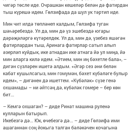
чигәр төсле иде. Очрашкан кешеләр белән дә фатирдан
тыш күрешә идем. Гөлзифада да шул ук тәртип иде.
Мин чит илдә төпләнеп калдым, Гөлзифа туган
шәһәребездә. Ул да, мин дә үз эшебездә югары
дәрәҗәләргә күтәрелдек. Ул да, мин дә, үзебез яшәгән
фатирлардан тыш, Аринага фатирлар сатып алып
әзерләп куйдык, ике атнадан ике атнага йә ул миңа, йә
мин аларга килә идем. «Әтием, мин иң бәхетле бала», –
дигән сүзләрен ишетә алдым. «Әгәр сез әни белән
кабат кушылсагыз, мин гомумән, бәхет күбәләге булыр
идем», – дигәнен дә ишеттем. «Күбәләк» сүзе генә
охшамады – ни әйтсәң дә, күбәләк гомере – бер көн
бит...
– Кемгә охшаган? – диде Ринат машина руленә
кулларын батырып.
Икебезгә дә... Юк, өчебезгә дә... – диде Гөлзифа ими
ашаганнан соң йокыга талган бәләкәчен кочагына