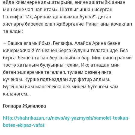
әйдә киемнәрне алыштырыйк, әнине ашатыйк, аннан
мин сине чәп-чәп итәм». Шатлыгыннан исергән
Гөлзифа: "Их, Аринам да янымда булса!"- дигән
хисләргә бирелеп елап җибәргәнче, Ринат аны кочаклап
та алды:
– Башка еламыйбыз, Гөлзифа. Алайса Арина безне
кичермәячәк! Ул безнең бергә булуны теләгән иде. Без
бергә, безнең тагын бер кызыбыз бар. Мин синең рәсми
төстә хатыным булуыңны телим. Ике атнадан мин
бөтен эшләремне төгәлләп, тулаем сезнең янга
күченәм. Күрше подъезддан зур фатир алдым.
Бүгеннән һәм мәңгелеккә сез минем бүгенгем һәм
киләчәгем...
Гөлнара Җәлилова
http://shahrikazan.ru/news/әy-yazmyish/samolet-toskan-
boten-ekipaz-vafat