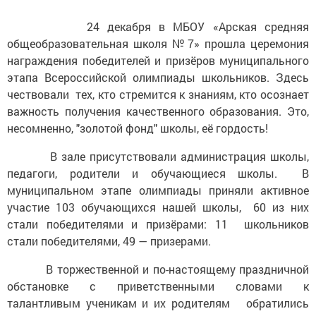
24 декабря в МБОУ «Арская средняя
общеобразовательная школя №7» прошла церемония
награждения победителей и призёров муниципального
этапа Всероссийской олимпиады школьников. Здесь
чествовали тех, кто стремится к знаниям, кто осознает
важность получения качественного образования. Это,
несомненно, "золотой фонд" школы, её гордость!
В зале присутствовали администрация школы,
педагоги, родители и обучающиеся школы. В
муниципальном этапе олимпиады приняли активное
участие 103 обучающихся нашей школы, 60 из них
стали победителями и призёрами: 11 школьников
стали победителями, 49 — призерами.
В торжественной и по-настоящему праздничной
обстановке с приветственными словами к
талантливым ученикам и их родителям обратились