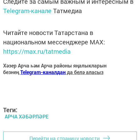
Следите за самым важным и интересным в
Telegram-канале
Татмедиа
Читайте новости Татарстана в
национальном мессенджере MАХ:
https://max.ru/tatmedia
Хәзер Арча һәм Арча районы яңалыкларын
безнең
Telegram-каналдан
да белә аласыз
Теги:
АРЧА ХӘБӘРЛӘРЕ
Перейти на страницу новости