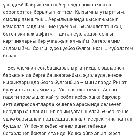
үкендем! Фабрикамның берсендә пожар чыгып,
аэропорттан борылып киттем. Кызымны утырттым,
смслар языштык... Аерылышканда кысып-кысып
кочаклап калдым... Мең үкенәм... «Самолет төшкән,
бөтен экипаж вафат», – дигән сүзләрдән соңгы
картиналарны бер учка җыя алмыйм. Хәтерләмим,
аңламыйм... Соңгы күрешүебез булган икән... Күбәләгем
белән...
– Без үлемнән соң башкарылырга тиешле эшләрнең
барысын да бергә башкарганбыз, җирләүдә, өчесе-
кырыкларында бергә булганбыз – мин аларда Ринат
булуын хәтерләмим дә. Ул газаплы томан. Аннан
гадәти тормышка кайту, робот кебек эшкә барулар,
антидепрессантларда кешеләр арасында селкенеп
йөрүләр башланды. Ел ярым узган шулай. Ә бер көнне
эшкә барышлый подъездда лаякыл исерек Ринатка тап
булдым. Ул бомж кебек минем ишек төбендә
бөгәрләнеп йоклап ята иде. Көчкә өйгә алып кереп