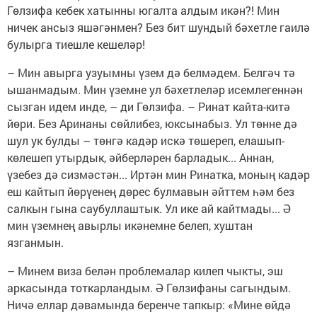
Гөлзифа кебек хатынны югалта алдым икән?! Мин
ничек ансыз яшәгәнмен? Без бит шундый бәхетле гаилә
булырга тиешле кешеләр!
– Мин авырга узуымны үзем дә белмәдем. Белгәч тә
ышанмадым. Мин үземне ул бәхетлеләр исемлегеннән
сызган идем инде, – ди Гөлзифа. – Ринат кайта-китә
йөри. Без Аринаны сөйлибез, юксынабыз. Ул төнне дә
шул ук булды – төнгә кадәр искә төшереп, елашып-
көлешеп утырдык, әйберләрен барладык... Аннан,
үзебез дә сизмәстән... Иртән мин Ринатка, моның кадәр
еш кайтып йөрүенең дөрес булмавын әйттем һәм без
салкын гына саубуллаштык. Ул ике ай кайтмады... Ә
мин үземнең авырлы икәнемне белеп, хуштан
язганмын.
– Минем виза белән проблемалар килеп чыкты, эш
аркасында тоткарландым. Ә Гөлзифаны сагындым.
Ничә еллар дәвамында беренче тапкыр: «Мине өйдә