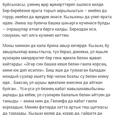
буйсынасы, үзенең җир җимерттереп эшлисе килде.
Бер-беребезне ярата торып аерылыштык – икебез дә
горур, икебез дә җиңдек янәсе. Кызымны да үлеп ярата
идем. Әмма эш буенча башка шәһәргә күченәсе булды
– очрашулар атнага бергә калды. Бераздан исә,
гомумән, чит илгә күченеп киттем.
Моны миннән дә кала Арина авыр кичерде. Кызым, бу
авырлыклар вакытлыча, түз бераз, диюемә, ул яшьле
күзләрен мөлдерәтеп бер генә җөмлә белән җавап
кайтарды: «Әгәр син башка кеше белән гаилә корсаң,
мине юк дип исәплә». Биш яше дә тулмаган баладан
мондый сүзләр ишетү бер чиләк бозлы су белән коену
иде... Баксаң, ул шушы җөмләне әнисенә дә әйткән
булган... Үсә-үсә ул безнең кабат кавышмавыбызны
аңлады да кебек, ул сүзләрен балалык белән әйтүен дә
таныды – әмма мин дә, Гөлзифа да кабат гаилә
кормадык. Минем фатирда хәтта артык теш щеткасы
да тормады. Кызым килер дә, күрер дә, гайрәте дә