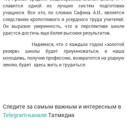
славится одной из лучших систем подготовки
учащихся. Все это, по словам Сафина А.И., является
следствием кропотливого и усердного труда учителей.
Он выразил уверенность, что в перспективе школе
удастся достичь еще более высоких результатов.
Надеемся, что с каждым годом «золотой
резерв» школы будет приумножаться, и наша
молодежь, получив профессию, возвратится на родную
землю, будет здесь жить и трудиться.
Следите за самым важным и интересным в
Telegram-канале
Татмедиа