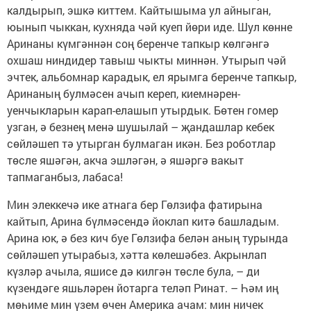
калдырып, эшкә киттем. Кайтышыма ул айныган,
юынып чыккан, кухняда чәй куеп йөри иде. Шул көнне
Аринаны күмгәннән соң беренче тапкыр көлгәнгә
охшаш ниндидер тавыш чыкты миннән. Утырып чәй
эчтек, альбомнар карадык, ел ярымга беренче тапкыр,
Аринаның булмәсен ачып кереп, киемнәрен-
уенчыкларын карап-елашып утырдык. Бөтен гомер
узган, ә безнең менә шушылай – җандашлар кебек
сөйләшеп тә утырган булмаган икән. Без роботлар
төсле яшәгән, акча эшләгән, ә яшәргә вакыт
тапмаганбыз, лабаса!
Мин элеккечә ике атнага бер Гөлзифа фатирына
кайтып, Арина бүлмәсендә йоклап китә башладым.
Арина юк, ә без кич буе Гөлзифа белән аның турында
сөйләшеп утырабыз, хәтта көлешәбез. Акрынлап
күзләр ачыла, яшисе дә килгән төсле була, – ди
күзендәге яшьләрен йотарга теләп Ринат. – Һәм иң
мөһиме мин үзем өчен Америка ачам: мин ничек