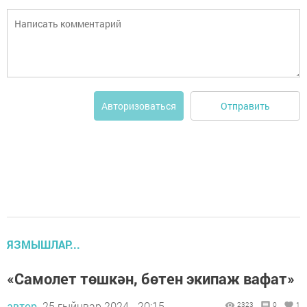
Отправить
Авторизоваться
ЯЗМЫШЛАР...
«Самолет төшкән, бөтен экипаж вафат»
автор,
25 гыйнвар 2024 - 20:15
2323
0
1