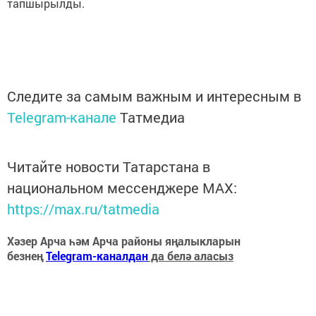
тапшырылды.
Следите за самым важным и интересным в
Telegram-канале
Татмедиа
Читайте новости Татарстана в
национальном мессенджере MАХ:
https://max.ru/tatmedia
Хәзер Арча һәм Арча районы яңалыкларын
безнең
Telegram-каналдан
да белә аласыз