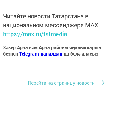
Читайте новости Татарстана в
национальном мессенджере MАХ:
https://max.ru/tatmedia
Хәзер Арча һәм Арча районы яңалыкларын
безнең
Telegram-каналдан
да белә аласыз
Перейти на страницу новости