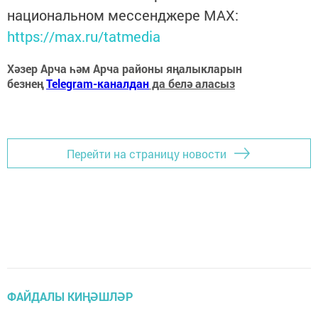
национальном мессенджере MАХ:
https://max.ru/tatmedia
Хәзер Арча һәм Арча районы яңалыкларын
безнең
Telegram-каналдан
да белә аласыз
Перейти на страницу новости
ФАЙДАЛЫ КИҢӘШЛӘР