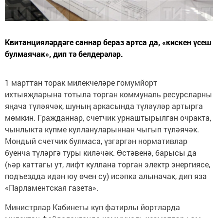
Квитанцияләрдәге саннар бераз артса да, «кискен үсеш
булмаячак», дип тә белдерәләр.
1 марттан торак милекчеләре гомумйорт
ихтыяҗларына тотыла торган коммуналь ресурсларны
яңача түләячәк, шуның аркасында түләүләр артырга
мөмкин. Гражданнар, счетчик урнаштырылган очракта,
чынлыкта күпме куллануларыннан чыгып түләячәк.
Мондый счетчик булмаса, үзгәргән нормативлар
буенча түләргә туры киләчәк. Өстәвенә, барысы да
(һәр каттагы ут, лифт куллана торган электр энергиясе,
подъездда идән юу өчен су) исәпкә алыначак, дип яза
«Парламентская газета».
Министрлар Кабинеты күп фатирлы йортларда