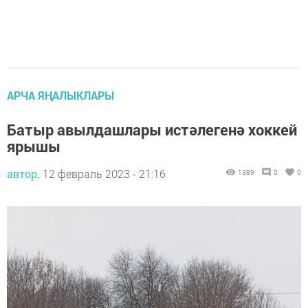
АРЧА ЯҢАЛЫКЛАРЫ
Батыр авылдашлары истәлегенә хоккей
ярышы
автор,
12 февраль 2023 - 21:16
1389
0
0