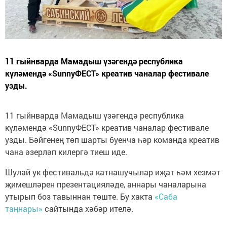
11 гыйнварда Мамадыш үзәгендә республика
күләмендә «SunnyФЕСТ» креатив чаналар фестивале
узды.
11 гыйнварда Мамадыш үзәгендә республика
күләмендә «SunnyФЕСТ» креатив чаналар фестивале
узды. Бәйгенең төп шарты буенча һәр команда креатив
чана әзерләп килергә тиеш иде.
Шулай ук фестивальдә катнашучылар иҗат һәм хезмәт
җимешләрен презентацияләде, аннары чаналарына
утырып боз тавыннан төште. Бу хакта
«Саба
таңнары»
сайтында хәбәр ителә.