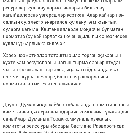
милектән файдаланганда коммуналь хезмәтләр һәм
ресурслар куллану нормативларын билгеләү
кагыйдәләренә үзгәрешләр керткән. Алар кайнар һәм
салкын су, электр энергиясе куллану һәм юынтык
суларга кагыла. Квитанцияләрдә моңарчы булмаган
норматив (су кайнарлаткан өчен җылылык энергиясен
куллану) барлыкка киләчәк.
Хәзер нормативлар тоташтырыла торган җиһазның
куәте һәм ресурсларны чагыштырма сарыф итүдән
чыгып формалаштырылса, яңа кагыйдәләрдә исә -
счетчик күрсәткечләре, башка очракларда исә
нормативлар нигез итеп алыначак.
Дәүләт Думасында кайбер төбәкләрдә нормативларны
киметкәннәр, ә аерманы идарәче компания түләгән дип
саныйлар. Думаның Торак-коммуналь хуҗалык
комитеты рәисе урынбасары Светлана Разворотнева
шундый фикердә. Ул билгеләп үткәнчә, хәзер