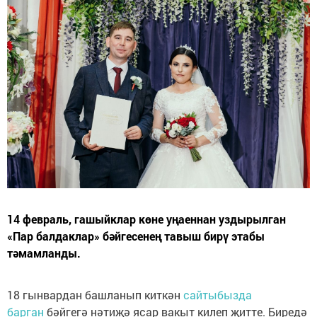
14 февраль, гашыйклар көне уңаеннан уздырылган
«Пар балдаклар» бәйгесенең тавыш бирү этабы
тәмамланды.
18 гынвардан башланып киткән
сайтыбызда
барган
бәйгегә нәтиҗә ясар вакыт килеп җитте. Биредә