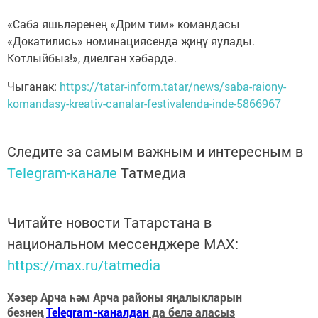
«Саба яшьләренең «Дрим тим» командасы
«Докатились» номинациясендә җиңү яулады.
Котлыйбыз!», диелгән хәбәрдә.
Чыганак:
https://tatar-inform.tatar/news/saba-raiony-
komandasy-kreativ-canalar-festivalenda-inde-5866967
Следите за самым важным и интересным в
Telegram-канале
Татмедиа
Читайте новости Татарстана в
национальном мессенджере MАХ:
https://max.ru/tatmedia
Хәзер Арча һәм Арча районы яңалыкларын
безнең
Telegram-каналдан
да белә аласыз