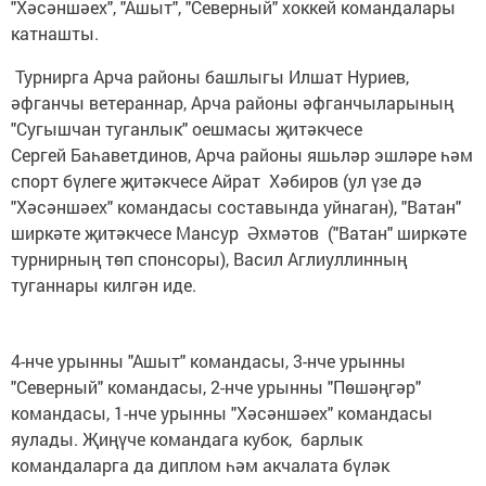
"Хәсәншәех", "Ашыт", "Северный" хоккей командалары
катнашты.
Турнирга Арча районы башлыгы Илшат Нуриев,
әфганчы ветераннар, Арча районы әфганчыларының
"Сугышчан туганлык" оешмасы җитәкчесе
Сергей Баһаветдинов, Арча районы яшьләр эшләре һәм
спорт бүлеге җитәкчесе Айрат Хәбиров (ул үзе дә
"Хәсәншәех" командасы составында уйнаган), "Ватан"
ширкәте җитәкчесе Мансур Әхмәтов ("Ватан" ширкәте
турнирның төп спонсоры), Васил Аглиуллинның
туганнары килгән иде.
4-нче урынны "Ашыт" командасы, 3-нче урынны
"Северный" командасы, 2-нче урынны "Пөшәңгәр"
командасы, 1-нче урынны "Хәсәншәех" командасы
яулады. Җиңүче командага кубок, барлык
командаларга да диплом һәм акчалата бүләк