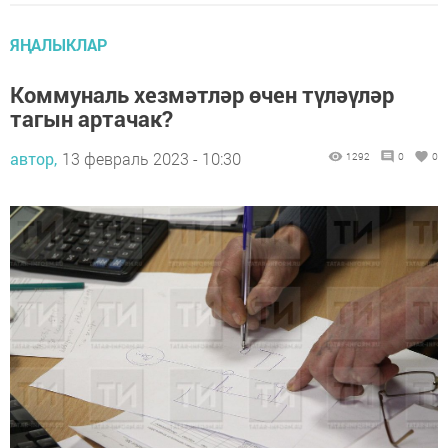
ЯҢАЛЫКЛАР
Коммуналь хезмәтләр өчен түләүләр
тагын артачак?
автор,
13 февраль 2023 - 10:30
1292
0
0