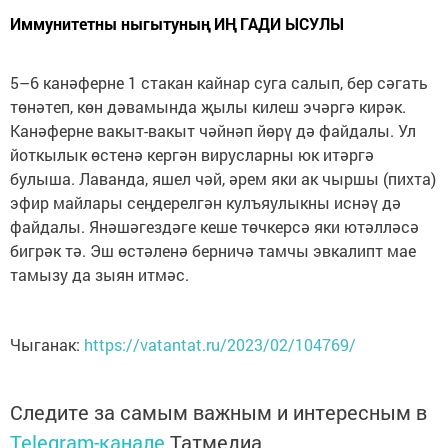
Иммунитетны ныгытуның ИҢ ГАДИ ЫСУЛЫ
5–6 канәферне 1 стакан кайнар суга салып, бер сәгать
төнәтеп, көн дәвамында җылы килеш эчәргә кирәк.
Канәферне вакыт-вакыт чәйнәп йөрү дә файдалы. Ул
йоткылык өстенә кергән вирусларны юк итәргә
булыша. Лаванда, яшел чәй, әрем яки ак чыршы (пихта)
эфир майлары сеңдерелгән кулъяулыкны иснәү дә
файдалы. Янәшәгездәге кеше төчкерсә яки ютәлләсә
бигрәк тә. Эш өстәленә берничә тамчы эвкалипт мае
тамызу да зыян итмәс.
Чыганак:
https://vatantat.ru/2023/02/104769/
Следите за самым важным и интересным в
Telegram-канале
Татмедиа