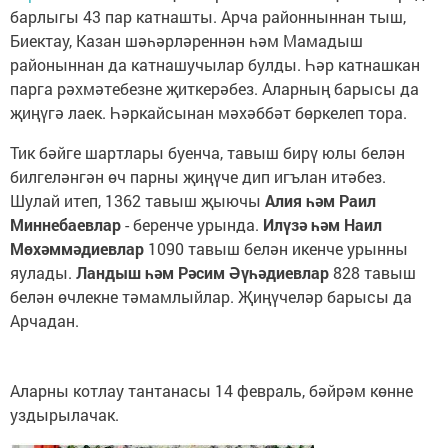
барлыгы 43 пар катнашты. Арча районныннан тыш,
Биектау, Казан шәһәрләреннән һәм Мамадыш
районыннан да катнашучылар булды. Һәр катнашкан
парга рәхмәтебезне җиткерәбез. Аларның барысы да
җиңүгә лаек. Һәркайсынан мәхәббәт бөркелеп тора.
Тик бәйге шартлары буенча, тавыш бирү юлы белән
билгеләнгән өч парны җиңүче дип игълан итәбез.
Шулай итеп, 1362 тавыш җыючы
Алия һәм Раил
Миннебаевлар
- беренче урында.
Илүзә һәм Наил
Мөхәммәдиевлар
1090 тавыш белән икенче урынны
яулады.
Ландыш һәм Рәсим Әүһәдиевлар
828 тавыш
белән өчлекне тәмамлыйлар. Җиңүчеләр барысы да
Арчадан.
Аларны котлау тантанасы 14 февраль, бәйрәм көнне
уздырылачак.