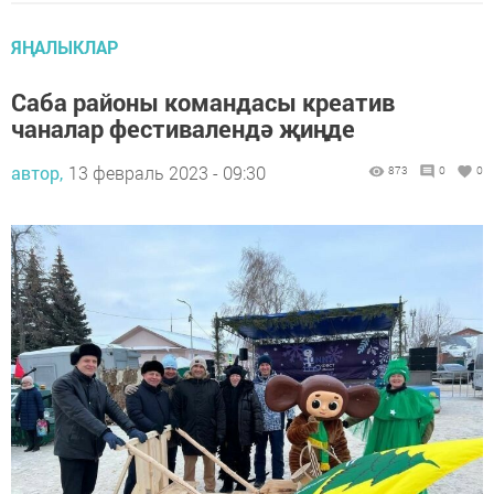
ЯҢАЛЫКЛАР
Саба районы командасы креатив
чаналар фестивалендә җиңде
автор,
13 февраль 2023 - 09:30
873
0
0