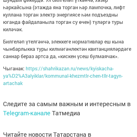
һәркайсына (этажда яна торган һәр лампочка, лифт
куллана торган электр энергиясе һәм подъездны
юганда файдаланыла торган су өчен) түләргә туры
киләчәк.
Билгеләп үтелгәнчә, элеккеге нормативлар еш кына
чынбарлыкка туры килмәгәнлектән квитанцияләрдәге
саннар бераз артса да, «кискен үсеш булмаячак».
Чыганак:
https://shahrikazan.ru/news/kyiskacha-
ya%D2%A3alyiklar/kommunal-khezmtlr-chen-tllr-tagyn-
artachak
Следите за самым важным и интересным в
Telegram-канале
Татмедиа
Читайте новости Татарстана в