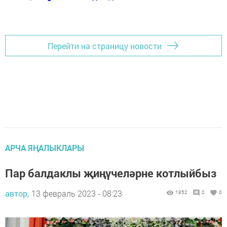
Перейти на страницу новости
АРЧА ЯҢАЛЫКЛАРЫ
Пар балдаклы җиңүчеләрне котлыйбыз
автор,
13 февраль 2023 - 08:23
1852
0
0