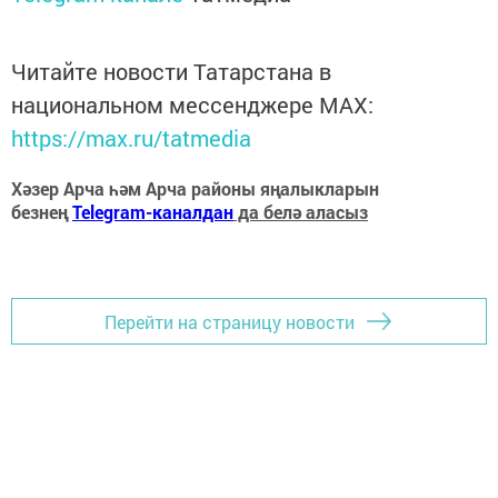
Читайте новости Татарстана в
национальном мессенджере MАХ:
https://max.ru/tatmedia
Хәзер Арча һәм Арча районы яңалыкларын
безнең
Telegram-каналдан
да белә аласыз
Перейти на страницу новости