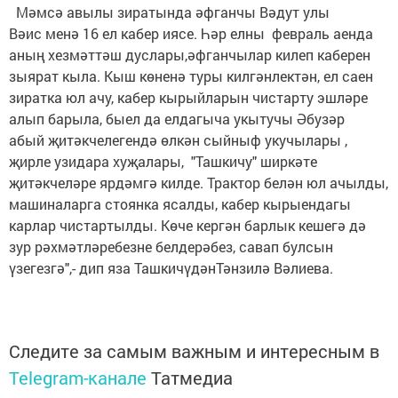
Мәмсә авылы зиратында әфганчы Вәдут улы
Вәис менә 16 ел кабер иясе. Һәр елны февраль аенда
аның хезмәттәш дуслары,әфганчылар килеп каберен
зыярат кыла. Кыш көненә туры килгәнлектән, ел саен
зиратка юл ачу, кабер кырыйларын чистарту эшләре
алып барыла, быел да елдагыча укытучы Әбузәр
абый җитәкчелегендә өлкән сыйныф укучылары ,
җирле узидара хуҗалары, "Ташкичу" ширкәте
җитәкчеләре ярдәмгә килде. Трактор белән юл ачылды,
машиналарга стоянка ясалды, кабер кырыендагы
карлар чистартылды. Көче кергән барлык кешегә дә
зур рәхмәтләребезне белдерәбез, савап булсын
үзегезгә",- дип яза ТашкичүдәнТәнзилә Вәлиева.
Следите за самым важным и интересным в
Telegram-канале
Татмедиа