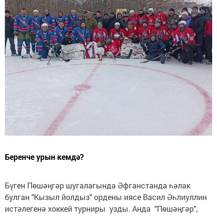
Беренче урын кемдә?
Бүген Пөшәңгәр шугалагында Әфганстанда һәлак
булган "Кызыл йолдыз" ордены иясе Васил Әһлиуллин
истәлегенә хоккей турниры узды. Анда "Пөшәңгәр",