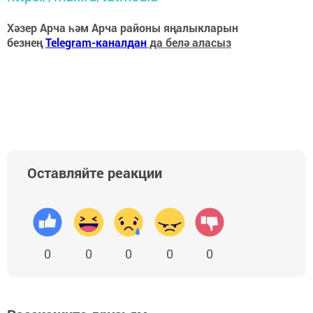
Хәзер Арча һәм Арча районы яңалыкларын
безнең
Telegram-каналдан
да белә аласыз
Оставляйте реакции
0
0
0
0
0